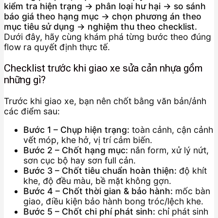
kiểm tra hiện trạng → phân loại hư hại → so sánh
báo giá theo hạng mục → chọn phương án theo
mục tiêu sử dụng → nghiệm thu theo checklist.
Dưới đây, hãy cùng khám phá từng bước theo đúng
flow ra quyết định thực tế.
Checklist trước khi giao xe sửa cản nhựa gồm
những gì?
Trước khi giao xe, bạn nên chốt bằng văn bản/ảnh
các điểm sau:
Bước 1 – Chụp hiện trạng:
toàn cảnh, cận cảnh
vết móp, khe hở, vị trí cảm biến.
Bước 2 – Chốt hạng mục:
nắn form, xử lý nứt,
sơn cục bộ hay sơn full cản.
Bước 3 – Chốt tiêu chuẩn hoàn thiện:
độ khít
khe, độ đều màu, bề mặt không gợn.
Bước 4 – Chốt thời gian & bảo hành:
mốc bàn
giao, điều kiện bảo hành bong tróc/lệch khe.
Bước 5 – Chốt chi phí phát sinh:
chỉ phát sinh