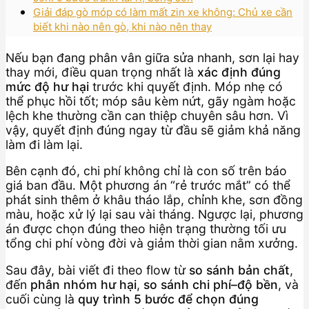
Giải đáp gò móp có làm mất zin xe không: Chủ xe cần
biết khi nào nên gò, khi nào nên thay
Nếu bạn đang phân vân giữa sửa nhanh, sơn lại hay
thay mới, điều quan trọng nhất là
xác định đúng
mức độ hư hại
trước khi quyết định. Móp nhẹ có
thể phục hồi tốt; móp sâu kèm nứt, gãy ngàm hoặc
lệch khe thường cần can thiệp chuyên sâu hơn. Vì
vậy, quyết định đúng ngay từ đầu sẽ giảm khả năng
làm đi làm lại.
Bên cạnh đó, chi phí không chỉ là con số trên báo
giá ban đầu. Một phương án “rẻ trước mắt” có thể
phát sinh thêm ở khâu tháo lắp, chỉnh khe, sơn đồng
màu, hoặc xử lý lại sau vài tháng. Ngược lại, phương
án được chọn đúng theo hiện trạng thường tối ưu
tổng chi phí vòng đời và giảm thời gian nằm xưởng.
Sau đây, bài viết đi theo flow từ
so sánh bản chất
,
đến
phân nhóm hư hại
,
so sánh chi phí–độ bền
, và
cuối cùng là
quy trình 5 bước để chọn đúng