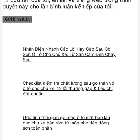
duyệt này cho lần bình luận kế tiếp của tôi.
Nhận Diện Nhanh Các Lỗi Hay Gặp Sau Gò
Sơn Ô Tô Cho Chủ Xe: Từ Sần Cam Đến Chảy
Sơn
Checklist kiểm tra chất lượng sau gò thân vỏ
ô tô cho chủ xe: 12 lỗi thường gặp & tiêu chí
đạt chuẩn
Ước tính thời gian gò móp ô tô mất bao lâu
cho chủ xe bận rộn: từ móp nhẹ đến đồng
sơn toàn phần