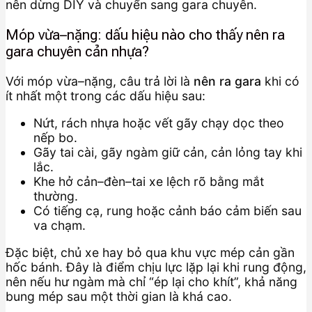
nên dừng DIY và chuyển sang gara chuyên.
Móp vừa–nặng: dấu hiệu nào cho thấy nên ra
gara chuyên cản nhựa?
Với móp vừa–nặng, câu trả lời là
nên ra gara
khi có
ít nhất một trong các dấu hiệu sau:
Nứt, rách nhựa hoặc vết gãy chạy dọc theo
nếp bo.
Gãy tai cài, gãy ngàm giữ cản, cản lỏng tay khi
lắc.
Khe hở cản–đèn–tai xe lệch rõ bằng mắt
thường.
Có tiếng cạ, rung hoặc cảnh báo cảm biến sau
va chạm.
Đặc biệt, chủ xe hay bỏ qua khu vực mép cản gần
hốc bánh. Đây là điểm chịu lực lặp lại khi rung động,
nên nếu hư ngàm mà chỉ “ép lại cho khít”, khả năng
bung mép sau một thời gian là khá cao.