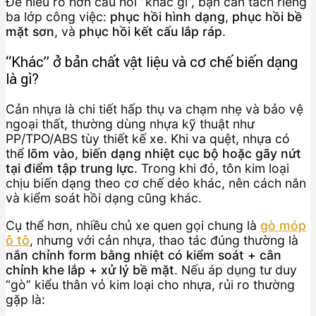
Để hiểu rõ hơn câu hỏi “khác gì”, bạn cần tách riêng
ba lớp công việc:
phục hồi hình dạng
,
phục hồi bề
mặt sơn
, và
phục hồi kết cấu lắp ráp
.
“Khác” ở bản chất vật liệu và cơ chế biến dạng
là gì?
Cản nhựa là chi tiết hấp thụ va chạm nhẹ và bảo vệ
ngoại thất, thường dùng nhựa kỹ thuật như
PP/TPO/ABS tùy thiết kế xe. Khi va quệt, nhựa có
thể
lõm vào, biến dạng nhiệt cục bộ hoặc gãy nứt
tại điểm tập trung lực
. Trong khi đó, tôn kim loại
chịu biến dạng theo cơ chế dẻo khác, nên cách nắn
và kiểm soát hồi dạng cũng khác.
Cụ thể hơn, nhiều chủ xe quen gọi chung là
gò móp
ô tô
, nhưng với cản nhựa, thao tác đúng thường là
nắn chỉnh form bằng nhiệt có kiểm soát + cân
chỉnh khe lắp + xử lý bề mặt
. Nếu áp dụng tư duy
“gò” kiểu thân vỏ kim loại cho nhựa, rủi ro thường
gặp là: