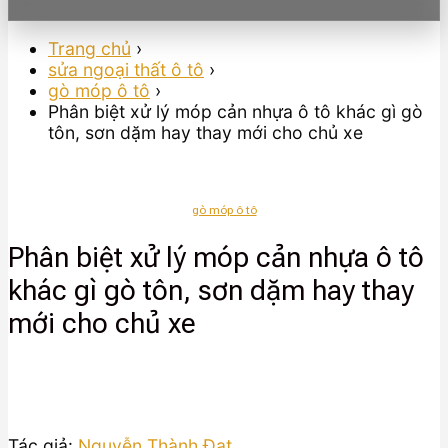
Trang chủ
›
sửa ngoại thất ô tô
›
gò móp ô tô
›
Phân biệt xử lý móp cản nhựa ô tô khác gì gò
tôn, sơn dặm hay thay mới cho chủ xe
gò móp ô tô
Phân biệt xử lý móp cản nhựa ô tô
khác gì gò tôn, sơn dặm hay thay
mới cho chủ xe
Tác giả:
Nguyễn Thành Đạt