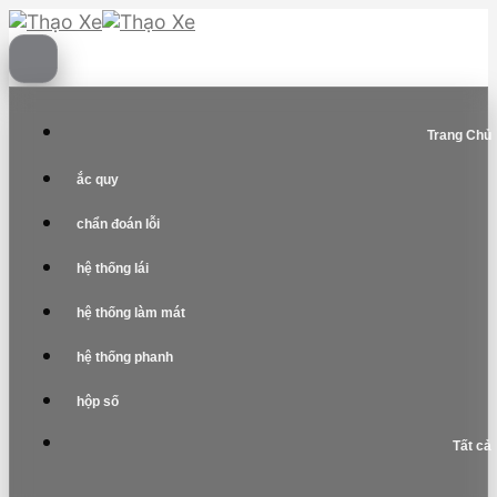
Skip
to
content
Trang Chủ
ắc quy
chẩn đoán lỗi
hệ thống lái
hệ thống làm mát
hệ thống phanh
hộp số
Tất cả