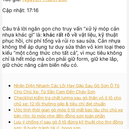
Cập nhật: 17:16
Câu trả lời ngắn gọn cho truy vấn “xử lý móp cản
nhựa khác gì” là:
khác rất rõ
về vật liệu, kỹ thuật
phục hồi, chi phí tổng và rủi ro sau sửa. Cản nhựa
không thể áp dụng tư duy sửa thân vỏ kim loại theo
kiểu “một công thức cho tất cả”, vì mục tiêu không
chỉ là hết móp mà còn phải giữ form, giữ khe lắp,
giữ chức năng cảm biến nếu có.
Nhận Diện Nhanh Các Lỗi Hay Gặp Sau Gò Sơn Ô Tô
Cho Chủ Xe: Từ Sần Cam Đến Chảy Sơn
Checklist kiểm tra chất lượng sau gò thân vỏ ô tô cho
chủ xe: 12 lỗi thường gặp & tiêu chí đạt chuẩn
Ước tính thời gian gò móp ô tô mất bao lâu cho chủ xe
bận rộn: từ móp nhẹ đến đồng sơn toàn phần
Lưu ý chống rỉ sau gò ô tô đúng kỹ thuật cho thợ đồng
sơn: 9 bước tránh tái rỉ, bong sơn