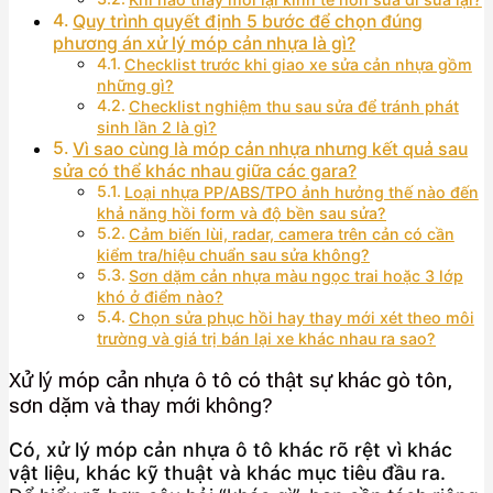
Quy trình quyết định 5 bước để chọn đúng
phương án xử lý móp cản nhựa là gì?
Checklist trước khi giao xe sửa cản nhựa gồm
những gì?
Checklist nghiệm thu sau sửa để tránh phát
sinh lần 2 là gì?
Vì sao cùng là móp cản nhựa nhưng kết quả sau
sửa có thể khác nhau giữa các gara?
Loại nhựa PP/ABS/TPO ảnh hưởng thế nào đến
khả năng hồi form và độ bền sau sửa?
Cảm biến lùi, radar, camera trên cản có cần
kiểm tra/hiệu chuẩn sau sửa không?
Sơn dặm cản nhựa màu ngọc trai hoặc 3 lớp
khó ở điểm nào?
Chọn sửa phục hồi hay thay mới xét theo môi
trường và giá trị bán lại xe khác nhau ra sao?
Xử lý móp cản nhựa ô tô có thật sự khác gò tôn,
sơn dặm và thay mới không?
Có, xử lý móp cản nhựa ô tô khác rõ rệt vì khác
vật liệu, khác kỹ thuật và khác mục tiêu đầu ra.