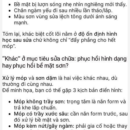
Bề mặt bị lượn sóng nhẹ nhìn nghiêng mới thấy.
Chân ngàm yếu đi sau nhiều lần tháo/lắp.
Màu sơn vùng sửa lệch tông dưới ánh sáng
mạnh.
Tóm lại, khác biệt cốt lõi nằm ở
độ ổn định hình
học sau sửa
chứ không chỉ “đẩy phẳng cho hết
móp”.
“Khác” ở mục tiêu sửa chữa: phục hồi hình dạng
hay phục hồi bề mặt sơn?
Xử lý móp
và
sơn dặm
là hai việc khác nhau, dù
thường đi cùng nhau.
Để minh họa, bạn có thể gặp 3 kịch bản điển hình:
Móp không trầy sơn:
trọng tâm là nắn form và
trả khe lắp chuẩn.
Móp có trầy xước sâu:
cần nắn form trước, sau
đó xử lý bề mặt và sơn.
Móp kèm nứt/gãy ngàm:
phải gia cố hoặc thay