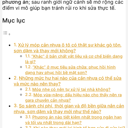
phương án
; sau ranh giới ngữ cảnh sẽ mở rộng các
điểm vi mô giúp bạn tránh rủi ro khi sửa thực tế.
Mục lục
Xử lý móp cản nhựa ô tô có thật sự khác gò tôn,
sơn dặm và thay mới không?
“Khác” ở bản chất vật liệu và cơ chế biến dạng
là gì?
“Khác” ở mục tiêu sửa chữa: phục hồi hình
dạng hay phục hồi bề mặt sơn?
Những mức hư hại nào của cản nhựa có thể sửa
và mức nào nên thay?
Móp nhẹ có nên tự xử lý tại nhà không?
Móp vừa–nặng: dấu hiệu nào cho thấy nên ra
gara chuyên cản nhựa?
So sánh chi phí, thời gian và độ bền giữa nắn cản
nhựa, sơn dặm và thay mới như thế nào?
Phương án nào tiết kiệm nhất trong ngắn hạn
và tối ưu nhất trong dài hạn?
Khi nào thay mới lại kinh tế hơn sửa đi sửa lại?