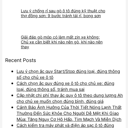
Lưu ý chống rỉ sau gò ô tô đúng kỹ thuật cho
thợ đồng sơn: 9 bước tránh tái rỉ, bong sơn
Giải đáp gò móp có làm mất zin xe không:
Chủ xe cần biết khi nào nên gò, khi nào nên
thay
Recent Posts
Lưu ý chọn ắc quy Start/Stop đúng loại, đúng thông
số cho chủ xe ô tô
Cách chọn ắc quy đúng xe ô tô cho chủ xe: đúng
loại, đúng thông số, tránh mua sai
Cập nhật chi phí thay ắc quy ô tô theo dung lượng Ah
cho chủ xe muốn chọn đúng bình, đúng giá
Cảnh Báo Ảnh Hưởng Của Thời Tiết Nóng Lạnh Thất
Thường Đến Sức Khỏe Cho Người Dễ Mệt Khi Giao
Mùa: Tăng Nguy Cơ Hô Hấp, Tim Mạch Và Miễn Dịch
Cách kiểm tra máy phát và điện áp sạc ô tô đúng