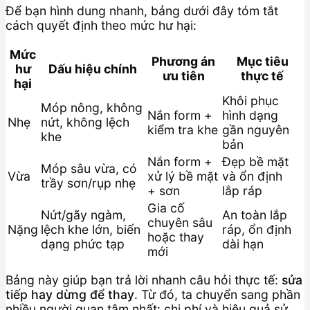
Để bạn hình dung nhanh, bảng dưới đây tóm tắt
cách quyết định theo mức hư hại:
Mức
Phương án
Mục tiêu
hư
Dấu hiệu chính
ưu tiên
thực tế
hại
Khôi phục
Móp nông, không
Nắn form +
hình dạng
Nhẹ
nứt, không lệch
kiểm tra khe
gần nguyên
khe
bản
Nắn form +
Đẹp bề mặt
Móp sâu vừa, có
Vừa
xử lý bề mặt
và ổn định
trầy sơn/rụp nhẹ
+ sơn
lắp ráp
Gia cố
Nứt/gãy ngàm,
An toàn lắp
chuyên sâu
Nặng
lệch khe lớn, biến
ráp, ổn định
hoặc thay
dạng phức tạp
dài hạn
mới
Bảng này giúp bạn trả lời nhanh câu hỏi thực tế:
sửa
tiếp hay dừng để thay
. Từ đó, ta chuyển sang phần
nhiều người quan tâm nhất: chi phí và hiệu quả sử