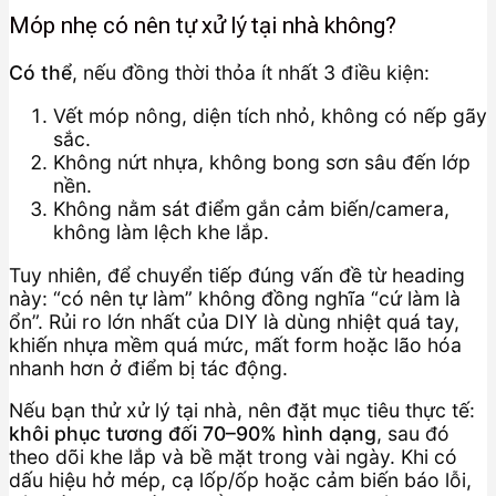
Móp nhẹ có nên tự xử lý tại nhà không?
Có thể
, nếu đồng thời thỏa ít nhất 3 điều kiện:
Vết móp nông, diện tích nhỏ, không có nếp gãy
sắc.
Không nứt nhựa, không bong sơn sâu đến lớp
nền.
Không nằm sát điểm gắn cảm biến/camera,
không làm lệch khe lắp.
Tuy nhiên, để chuyển tiếp đúng vấn đề từ heading
này: “có nên tự làm” không đồng nghĩa “cứ làm là
ổn”. Rủi ro lớn nhất của DIY là dùng nhiệt quá tay,
khiến nhựa mềm quá mức, mất form hoặc lão hóa
nhanh hơn ở điểm bị tác động.
Nếu bạn thử xử lý tại nhà, nên đặt mục tiêu thực tế:
khôi phục tương đối 70–90% hình dạng
, sau đó
theo dõi khe lắp và bề mặt trong vài ngày. Khi có
dấu hiệu hở mép, cạ lốp/ốp hoặc cảm biến báo lỗi,