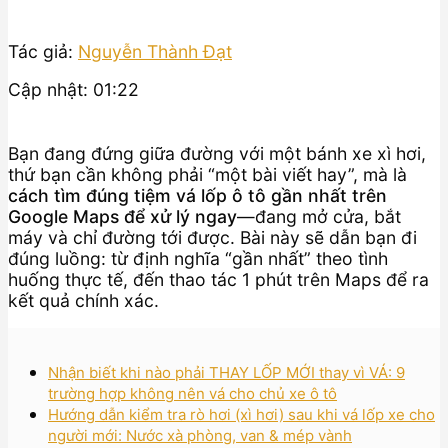
Tác giả:
Nguyễn Thành Đạt
Cập nhật: 01:22
Bạn đang đứng giữa đường với một bánh xe xì hơi,
thứ bạn cần không phải “một bài viết hay”, mà là
cách tìm đúng tiệm vá lốp ô tô gần nhất trên
Google Maps để xử lý ngay
—đang mở cửa, bắt
máy và chỉ đường tới được. Bài này sẽ dẫn bạn đi
đúng luồng: từ định nghĩa “gần nhất” theo tình
huống thực tế, đến thao tác 1 phút trên Maps để ra
kết quả chính xác.
Nhận biết khi nào phải THAY LỐP MỚI thay vì VÁ: 9
trường hợp không nên vá cho chủ xe ô tô
Hướng dẫn kiểm tra rò hơi (xì hơi) sau khi vá lốp xe cho
người mới: Nước xà phòng, van & mép vành