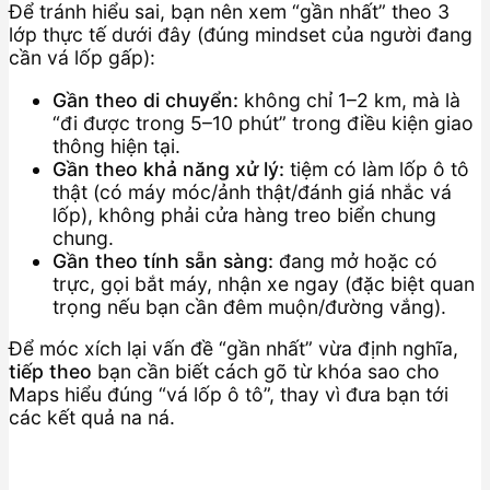
Để tránh hiểu sai, bạn nên xem “gần nhất” theo 3
lớp thực tế dưới đây (đúng mindset của người đang
cần vá lốp gấp):
Gần theo di chuyển:
không chỉ 1–2 km, mà là
“đi được trong 5–10 phút” trong điều kiện giao
thông hiện tại.
Gần theo khả năng xử lý:
tiệm có làm lốp ô tô
thật (có máy móc/ảnh thật/đánh giá nhắc vá
lốp), không phải cửa hàng treo biển chung
chung.
Gần theo tính sẵn sàng:
đang mở hoặc có
trực, gọi bắt máy, nhận xe ngay (đặc biệt quan
trọng nếu bạn cần đêm muộn/đường vắng).
Để móc xích lại vấn đề “gần nhất” vừa định nghĩa,
tiếp theo
bạn cần biết cách gõ từ khóa sao cho
Maps hiểu đúng “vá lốp ô tô”, thay vì đưa bạn tới
các kết quả na ná.