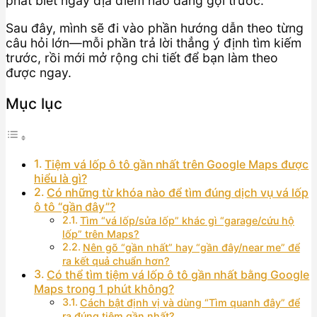
phát biết ngay địa điểm nào đáng gọi trước.
Sau đây, mình sẽ đi vào phần hướng dẫn theo từng
câu hỏi lớn—mỗi phần trả lời thẳng ý định tìm kiếm
trước, rồi mới mở rộng chi tiết để bạn làm theo
được ngay.
Mục lục
Tiệm vá lốp ô tô gần nhất trên Google Maps được
hiểu là gì?
Có những từ khóa nào để tìm đúng dịch vụ vá lốp
ô tô “gần đây”?
Tìm “vá lốp/sửa lốp” khác gì “garage/cứu hộ
lốp” trên Maps?
Nên gõ “gần nhất” hay “gần đây/near me” để
ra kết quả chuẩn hơn?
Có thể tìm tiệm vá lốp ô tô gần nhất bằng Google
Maps trong 1 phút không?
Cách bật định vị và dùng “Tìm quanh đây” để
ra đúng tiệm gần nhất?