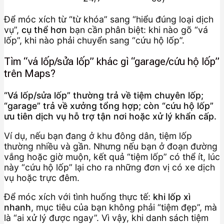
Để móc xích từ “từ khóa” sang “hiểu đúng loại dịch
vụ”,
cụ thể hơn
bạn cần phân biệt: khi nào gõ “vá
lốp”, khi nào phải chuyển sang “cứu hộ lốp”.
Tìm “vá lốp/sửa lốp” khác gì “garage/cứu hộ lốp”
trên Maps?
“Vá lốp/sửa lốp” thường trả về tiệm chuyên lốp;
“garage” trả về xưởng tổng hợp; còn “cứu hộ lốp”
ưu tiên dịch vụ hỗ trợ tận nơi hoặc xử lý khẩn cấp.
Ví dụ, nếu bạn đang ở khu đông dân, tiệm lốp
thường nhiều và gần. Nhưng nếu bạn ở đoạn đường
vắng hoặc giờ muộn, kết quả “tiệm lốp” có thể ít, lúc
này “cứu hộ lốp” lại cho ra những đơn vị có xe dịch
vụ hoặc trực đêm.
Để móc xích với tình huống thực tế:
khi lốp xì
nhanh
, mục tiêu của bạn không phải “tiệm đẹp”, mà
là “ai xử lý được ngay”. Vì vậy, khi danh sách tiệm