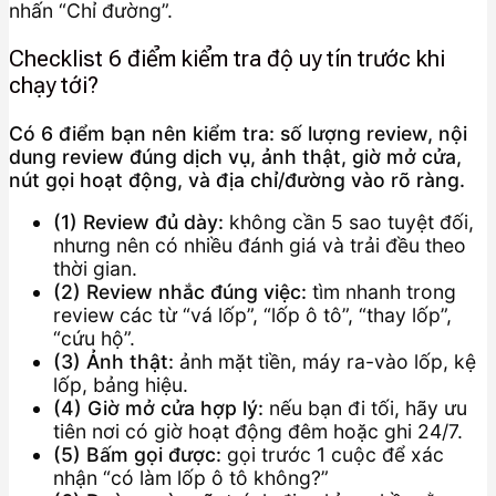
nhấn “Chỉ đường”.
Checklist 6 điểm kiểm tra độ uy tín trước khi
chạy tới?
Có 6 điểm bạn nên kiểm tra: số lượng review, nội
dung review đúng dịch vụ, ảnh thật, giờ mở cửa,
nút gọi hoạt động, và địa chỉ/đường vào rõ ràng.
(1) Review đủ dày:
không cần 5 sao tuyệt đối,
nhưng nên có nhiều đánh giá và trải đều theo
thời gian.
(2) Review nhắc đúng việc:
tìm nhanh trong
review các từ “vá lốp”, “lốp ô tô”, “thay lốp”,
“cứu hộ”.
(3) Ảnh thật:
ảnh mặt tiền, máy ra-vào lốp, kệ
lốp, bảng hiệu.
(4) Giờ mở cửa hợp lý:
nếu bạn đi tối, hãy ưu
tiên nơi có giờ hoạt động đêm hoặc ghi 24/7.
(5) Bấm gọi được:
gọi trước 1 cuộc để xác
nhận “có làm lốp ô tô không?”