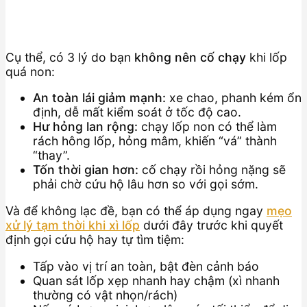
Cụ thể, có 3 lý do bạn
không nên cố chạy
khi lốp
quá non:
An toàn lái giảm mạnh:
xe chao, phanh kém ổn
định, dễ mất kiểm soát ở tốc độ cao.
Hư hỏng lan rộng:
chạy lốp non có thể làm
rách hông lốp, hỏng mâm, khiến “vá” thành
“thay”.
Tốn thời gian hơn:
cố chạy rồi hỏng nặng sẽ
phải chờ cứu hộ lâu hơn so với gọi sớm.
Và để không lạc đề, bạn có thể áp dụng ngay
mẹo
xử lý tạm thời khi xì lốp
dưới đây trước khi quyết
định gọi cứu hộ hay tự tìm tiệm:
Tấp vào vị trí an toàn, bật đèn cảnh báo
Quan sát lốp xẹp nhanh hay chậm (xì nhanh
thường có vật nhọn/rách)