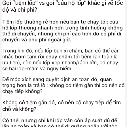
Gọi “tiệm lốp” vs gọi “cứu hộ lốp” khác gì về tốc
độ và chi phí?
Tiệm lốp thường rẻ hơn nếu bạn tự chạy tới; cứu
hộ lốp thường nhanh hơn trong tình huống không
thể di chuyển, nhưng chi phí cao hơn do có phí di
chuyển và phụ phí ngoài giờ.
Trong khi đó, nếu lốp bạn xì chậm, bạn có thể cân
nhắc
bơm tạm rồi chạy chậm tới tiệm
(an toàn là
ưu tiên), còn nếu lốp xẹp nhanh/rách lớn, cố chạy
sẽ hại lốp–mâm và nguy hiểm.
Để móc xích sang quyết định an toàn đó,
quan
trọng hơn
là trả lời: không có tiệm gần thì có nên cố
chạy tiếp không?
Không có tiệm gần đó, có nên cố chạy tiếp để tìm
chỗ vá không?
Có thể, nhưng chỉ khi lốp vẫn còn áp suất đủ để
lăn an toàn và bạn có thể đi quãng ngắn với tốc