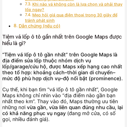
Khi nào vá không còn là lựa chọn và phải thay
lốp ngay?
Mẹo hỏi giá qua điện thoại trong 30 giây để
tránh phát sinh
Dẫn chứng (nếu có)
Tiệm vá lốp ô tô gần nhất trên Google Maps được
hiểu là gì?
“Tiệm vá lốp ô tô gần nhất” trên Google Maps là
địa điểm sửa lốp thuộc nhóm dịch vụ
lốp/garage/cứu hộ, được Maps xếp hạng cao nhất
theo tổ hợp: khoảng cách–thời gian di chuyển–
mức độ phù hợp dịch vụ–độ nổi bật (prominence).
Cụ thể, khi bạn tìm “vá lốp ô tô gần nhất”, Google
Maps không chỉ nhìn vào “địa điểm nào gần bạn
nhất theo km”. Thay vào đó, Maps thường ưu tiên
những nơi
vừa gần, vừa liên quan đúng nhu cầu, lại
có khả năng phục vụ ngay
(đang mở cửa, có số
gọi, nhiều đánh giá).