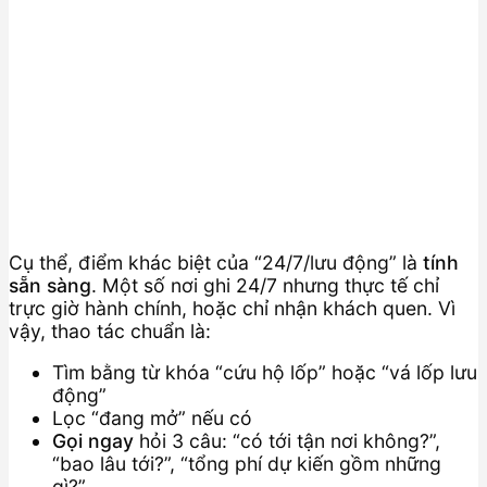
Cụ thể, điểm khác biệt của “24/7/lưu động” là
tính
sẵn sàng
. Một số nơi ghi 24/7 nhưng thực tế chỉ
trực giờ hành chính, hoặc chỉ nhận khách quen. Vì
vậy, thao tác chuẩn là:
Tìm bằng từ khóa “cứu hộ lốp” hoặc “vá lốp lưu
động”
Lọc “đang mở” nếu có
Gọi ngay
hỏi 3 câu: “có tới tận nơi không?”,
“bao lâu tới?”, “tổng phí dự kiến gồm những
gì?”