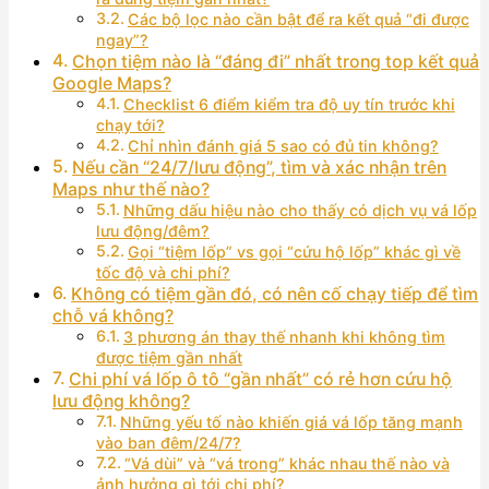
Các bộ lọc nào cần bật để ra kết quả “đi được
ngay”?
Chọn tiệm nào là “đáng đi” nhất trong top kết quả
Google Maps?
Checklist 6 điểm kiểm tra độ uy tín trước khi
chạy tới?
Chỉ nhìn đánh giá 5 sao có đủ tin không?
Nếu cần “24/7/lưu động”, tìm và xác nhận trên
Maps như thế nào?
Những dấu hiệu nào cho thấy có dịch vụ vá lốp
lưu động/đêm?
Gọi “tiệm lốp” vs gọi “cứu hộ lốp” khác gì về
tốc độ và chi phí?
Không có tiệm gần đó, có nên cố chạy tiếp để tìm
chỗ vá không?
3 phương án thay thế nhanh khi không tìm
được tiệm gần nhất
Chi phí vá lốp ô tô “gần nhất” có rẻ hơn cứu hộ
lưu động không?
Những yếu tố nào khiến giá vá lốp tăng mạnh
vào ban đêm/24/7?
“Vá dùi” và “vá trong” khác nhau thế nào và
ảnh hưởng gì tới chi phí?