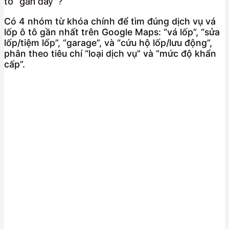
tô “gần đây”?
Có 4 nhóm từ khóa chính để tìm đúng dịch vụ vá
lốp ô tô gần nhất trên Google Maps: “vá lốp”, “sửa
lốp/tiệm lốp”, “garage”, và “cứu hộ lốp/lưu động”,
phân theo tiêu chí “loại dịch vụ” và “mức độ khẩn
cấp”.