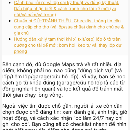
Cảnh báo rủi ro vá lốp sai kỹ thuật vs đúng kỹ thuật:
Dấu hiệu nhận biết & cách tránh cho tài xế mới (vá
dùi/vá nấm/vá trong)
Chuẩn bị ĐỦ–TRÁNH THIẾU: Checklist thông tin cần
cung cấp cho thợ (vá lốp/sửa chữa) dành cho chủ xe &
gia chủ
Hướng dẫn xử lý tạm thời khi xì (xịt/xẹp) lốp ô tô trên
đường cho tài xế mới: bơm hơi, keo tự vá, thay lốp dự
phòng
Bên cạnh đó, dù Google Maps trả về rất nhiều địa
điểm, không phải nơi nào cũng “đúng dịch vụ” (vá
lốp/tiệm lốp/garage/cứu hộ lốp). Vì vậy, bạn sẽ học
cách gõ từ khóa đúng (garage/cứu hộ lốp là các từ
đồng nghĩa–liên quan) và lọc kết quả để tránh mất
thời gian chạy lòng vòng.
Ngoài việc tìm được chỗ gần, người lái xe còn cần
chọn được chỗ đáng tin: xem đánh giá, ảnh thật, giờ
hoạt động, và cách xác nhận “có làm 24/7 hay chỉ
ghi cho có”. Bạn cũng sẽ có checklist nhanh để nhìn