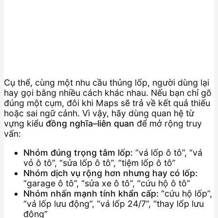
Cụ thể, cùng một nhu cầu thủng lốp, người dùng lại
hay gọi bằng nhiều cách khác nhau. Nếu bạn chỉ gõ
đúng một cụm, đôi khi Maps sẽ trả về kết quả thiếu
hoặc sai ngữ cảnh. Vì vậy, hãy dùng quan hệ từ
vựng kiểu
đồng nghĩa–liên quan
để mở rộng truy
vấn:
Nhóm đúng trọng tâm lốp:
“vá lốp ô tô”, “vá
vỏ ô tô”, “sửa lốp ô tô”, “tiệm lốp ô tô”
Nhóm dịch vụ rộng hơn nhưng hay có lốp:
“garage ô tô”, “sửa xe ô tô”, “cứu hộ ô tô”
Nhóm nhấn mạnh tính khẩn cấp:
“cứu hộ lốp”,
“vá lốp lưu động”, “vá lốp 24/7”, “thay lốp lưu
động”