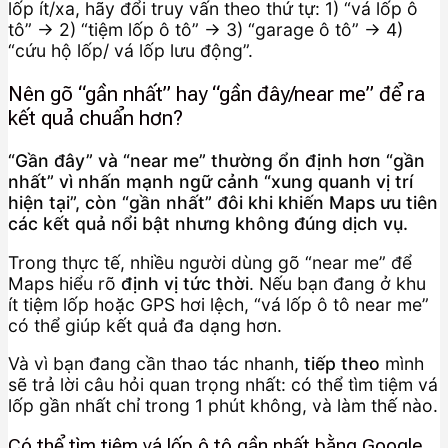
lốp ít/xa, hãy đổi truy vấn theo thứ tự: 1) “vá lốp ô
tô” → 2) “tiệm lốp ô tô” → 3) “garage ô tô” → 4)
“cứu hộ lốp/ vá lốp lưu động”.
Nên gõ “gần nhất” hay “gần đây/near me” để ra
kết quả chuẩn hơn?
“Gần đây” và “near me” thường ổn định hơn “gần
nhất” vì nhấn mạnh ngữ cảnh “xung quanh vị trí
hiện tại”, còn “gần nhất” đôi khi khiến Maps ưu tiên
các kết quả nổi bật nhưng không đúng dịch vụ.
Trong thực tế, nhiều người dùng gõ “near me” để
Maps hiểu rõ
định vị tức thời
. Nếu bạn đang ở khu
ít tiệm lốp hoặc GPS hơi lệch, “vá lốp ô tô near me”
có thể giúp kết quả đa dạng hơn.
Và vì bạn đang cần thao tác nhanh,
tiếp theo
mình
sẽ trả lời câu hỏi quan trọng nhất: có thể tìm tiệm vá
lốp gần nhất chỉ trong 1 phút không, và làm thế nào.
Có thể tìm tiệm vá lốp ô tô gần nhất bằng Google