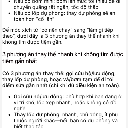
Nếu có bơm mini: bơm lên mức tối thiểu để di
chuyển quãng rất ngắn, tốc độ thấp
Nếu có lốp dự phòng: thay dự phòng sẽ an
toàn hơn “cố lăn”
Để móc xích từ “có nên chạy” sang “làm gì tiếp
theo”,
dưới đây
là 3 phương án thay thế nhanh khi
không tìm được tiệm gần.
3 phương án thay thế nhanh khi không tìm được
tiệm gần nhất
Có 3 phương án thay thế: gọi cứu hộ/lưu động,
thay lốp dự phòng, hoặc vá/bơm tạm để đi tới
điểm sửa gần nhất (chỉ khi đủ điều kiện an toàn).
Gọi cứu hộ/lưu động:
phù hợp khi bạn đang ở
vị trí khó, lốp xẹp nhanh, hoặc không có đồ
nghề.
Thay lốp dự phòng:
nhanh, chủ động, ít phụ
thuộc người khác—nếu bạn có dự phòng và
biết thao tác.