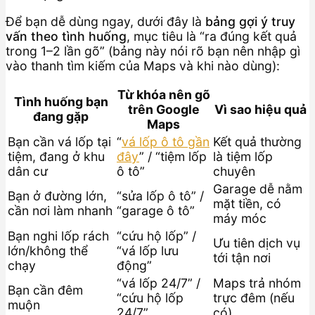
Để bạn dễ dùng ngay, dưới đây là
bảng gợi ý truy
vấn theo tình huống
, mục tiêu là “ra đúng kết quả
trong 1–2 lần gõ” (bảng này nói rõ bạn nên nhập gì
vào thanh tìm kiếm của Maps và khi nào dùng):
Từ khóa nên gõ
Tình huống bạn
trên Google
Vì sao hiệu quả
đang gặp
Maps
Bạn cần vá lốp tại
“
vá lốp ô tô gần
Kết quả thường
tiệm, đang ở khu
đây
” / “tiệm lốp
là tiệm lốp
dân cư
ô tô”
chuyên
Garage dễ nằm
Bạn ở đường lớn,
“sửa lốp ô tô” /
mặt tiền, có
cần nơi làm nhanh
“garage ô tô”
máy móc
Bạn nghi lốp rách
“cứu hộ lốp” /
Ưu tiên dịch vụ
lớn/không thể
“vá lốp lưu
tới tận nơi
chạy
động”
“vá lốp 24/7” /
Maps trả nhóm
Bạn cần đêm
“cứu hộ lốp
trực đêm (nếu
muộn
24/7”
có)