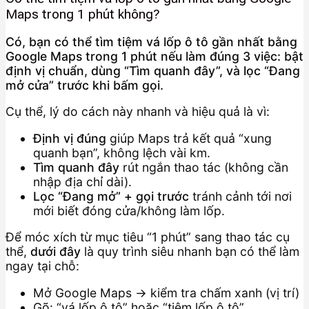
Maps trong 1 phút không?
Có, bạn có thể tìm tiệm vá lốp ô tô gần nhất bằng
Google Maps trong 1 phút nếu làm đúng 3 việc: bật
định vị chuẩn, dùng “Tìm quanh đây”, và lọc “Đang
mở cửa” trước khi bấm gọi.
Cụ thể, lý do cách này nhanh và hiệu quả là vì:
Định vị đúng
giúp Maps trả kết quả “xung
quanh bạn”, không lệch vài km.
Tìm quanh đây
rút ngắn thao tác (không cần
nhập địa chỉ dài).
Lọc “Đang mở” + gọi trước
tránh cảnh tới nơi
mới biết đóng cửa/không làm lốp.
Để móc xích từ mục tiêu “1 phút” sang thao tác cụ
thể,
dưới đây
là quy trình siêu nhanh bạn có thể làm
ngay tại chỗ:
Mở Google Maps → kiểm tra chấm xanh (vị trí)
Gõ: “vá lốp ô tô” hoặc “tiệm lốp ô tô”