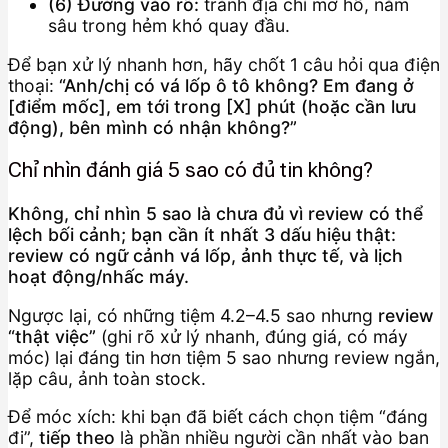
(6) Đường vào rõ:
tránh địa chỉ mơ hồ, nằm
sâu trong hẻm khó quay đầu.
Để bạn xử lý nhanh hơn, hãy chốt 1 câu hỏi qua điện
thoại:
“Anh/chị có vá lốp ô tô không? Em đang ở
[điểm mốc], em tới trong [X] phút (hoặc cần lưu
động), bên mình có nhận không?”
Chỉ nhìn đánh giá 5 sao có đủ tin không?
Không, chỉ nhìn 5 sao là chưa đủ vì review có thể
lệch bối cảnh; bạn cần ít nhất 3 dấu hiệu thật:
review có ngữ cảnh vá lốp, ảnh thực tế, và lịch
hoạt động/nhấc máy.
Ngược lại, có những tiệm 4.2–4.5 sao nhưng
review
“thật việc”
(ghi rõ xử lý nhanh, đúng giá, có máy
móc) lại đáng tin hơn tiệm 5 sao nhưng review ngắn,
lặp câu, ảnh toàn stock.
Để móc xích: khi bạn đã biết cách chọn tiệm “đáng
đi”,
tiếp theo
là phần nhiều người cần nhất vào ban