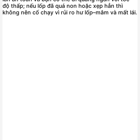
độ thấp; nếu lốp đã quá non hoặc xẹp hẳn thì
không nên cố chạy vì rủi ro hư lốp–mâm và mất lái.