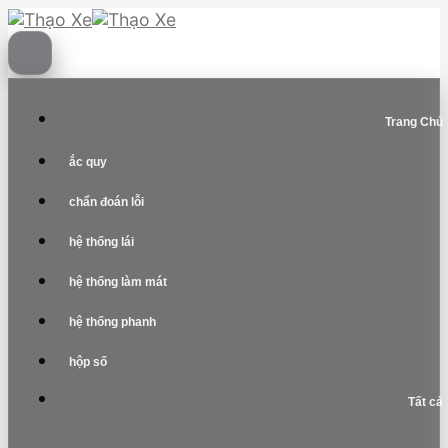
Skip
to
content
Trang Chủ
ắc quy
chẩn đoán lỗi
hệ thống lái
hệ thống làm mát
hệ thống phanh
hộp số
Tất cả