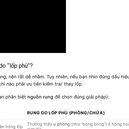
do “lốp phù”?
g, nên rất dễ nhầm. Tuy nhiên, nếu bạn nhìn đúng dấu hiệu
hi nào phải ưu tiên kiểm tra/ thay lốp.
ạn phân biệt
nguồn rung
để chọn đúng giải pháp):
G
RUNG DO LỐP PHÙ (PHỒNG/CHỬA)
Thường thấy
u phồng
(như “bong bóng”) ở hông ho
rên hông lốp