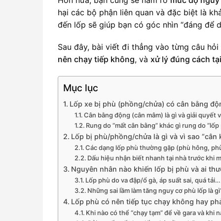
hại các bộ phận liên quan và đặc biệt là k
đến lốp sẽ giúp bạn có góc nhìn “đáng để d
Sau đây, bài viết đi thẳng vào từng câu hỏ
nên chạy tiếp không
, và
xử lý đúng cách tạ
Mục lục
Lốp xe bị phù (phồng/chửa) có cân bằng đ
Cân bằng động (cân mâm) là gì và giải quyết 
Rung do “mất cân bằng” khác gì rung do “lốp
Lốp bị phù/phồng/chửa là gì và vì sao “cân
Các dạng lốp phù thường gặp (phù hông, phù 
Dấu hiệu nhận biết nhanh tại nhà trước khi m
Nguyên nhân nào khiến lốp bị phù và ai th
Lốp phù do va đập/ổ gà, áp suất sai, quá tải
Những sai lầm làm tăng nguy cơ phù lốp là gì
Lốp phù có nên tiếp tục chạy không hay ph
Khi nào có thể “chạy tạm” để về gara và khi 