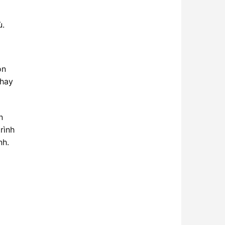
ù.
òn
thay
n
rình
nh.