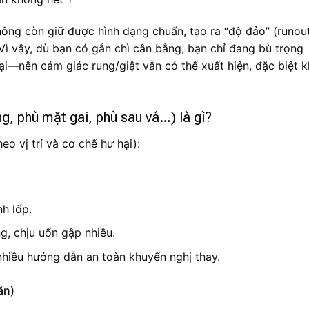
không còn giữ được hình dạng chuẩn, tạo ra “độ đảo” (runou
 Vì vậy, dù bạn có gắn chì cân bằng, bạn chỉ đang bù trọng
i—nên cảm giác rung/giật vẫn có thể xuất hiện, đặc biệt kh
g, phù mặt gai, phù sau vá…) là gì?
o vị trí và cơ chế hư hại):
h lốp.
, chịu uốn gập nhiều.
nhiều hướng dẫn an toàn khuyến nghị thay.
ăn)