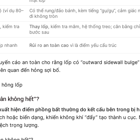
mặt lốp
ộ (ví dụ 80–
Có thể rung/đảo bánh, kèm tiếng “gụ/gụ”, cảm giác 
đi không tròn
 kiểm tra
Thay lốp
, kiểm tra mâm, hệ thống treo; cân bằng chỉ
bước sau
ốp nhanh
Rủi ro an toàn cao
vì là điểm yếu cấu trúc
huyến cáo an toàn cho rằng lốp có “outward sidewall bulge”
iên quan đến hỏng sợi bố.
cân không hết”?
xuất hiện điểm phồng bất thường do kết cấu bên trong bị 
tách hoặc biến dạng, khiến không khí “đẩy” tạo thành u cục. 
lệch trọng lượng.