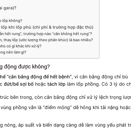
i gara)?
ảo lốp không?
lốp khi lốp phù (chi phí & trường hợp đặc thù)
n hết rung”, trường hợp nào “cân không hết rung”?
, thay lốp (ước lượng theo phân khúc) là bao nhiêu?
phù có gì khác khi xử lý?
ông nên làm gì?
ng động được không?
thể “cân bằng động để hết bệnh”
, vì cân bằng động chỉ bù
ợc
đứt/bể sợi bố
hoặc
tách lớp
làm lốp phồng. Có 3 lý do ch
u trúc bên trong, còn cân bằng động chỉ xử lý lệch trọng lượ
, vùng phồng vẫn là “điểm mỏng” dễ hỏng khi tải nặng hoặc
ng nóng, áp suất và biến dạng càng dễ làm vùng yếu phát tr