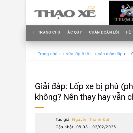
Skip
to
content
TRANG CHỦ
ẮC QUY
CHẨN ĐOÁN LỖI
HỆ 
Trang chủ
›
sửa lốp ô tô
›
cân mâm lốp
›
Giải đáp: Lốp xe bị phù (
không? Nên thay hay vẫn c
Tác giả:
Nguyễn Thành Đạt
Cập nhật: 08:03 - 02/02/2026