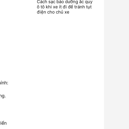
Cách sạc bảo dưỡng ắc quy
ô tô khi xe ít đi để tránh tụt
điện cho chủ xe
ính:
ng.
iển