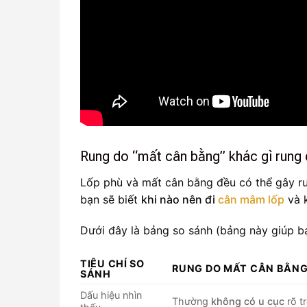
Rung do “mất cân bằng” khác gì rung 
Lốp phù và mất cân bằng đều có thể gây run
bạn sẽ biết
khi nào nên đi
cân mâm lốp
và k
Dưới đây là bảng so sánh (bảng này giúp b
TIÊU CHÍ SO
RUNG DO MẤT CÂN BẰN
SÁNH
Dấu hiệu nhìn
Thường
không có u cục
rõ t