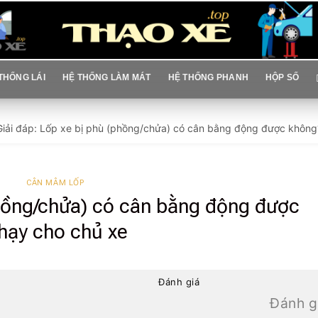
THỐNG LÁI
HỆ THỐNG LÀM MÁT
HỆ THỐNG PHANH
HỘP SỐ
Giải đáp: Lốp xe bị phù (phồng/chửa) có cân bằng động được không
CÂN MÂM LỐP
phồng/chửa) có cân bằng động được
hạy cho chủ xe
Đánh giá
Đánh g