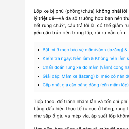
Lốp xe bị phù (phồng/chửa)
không phải lỗi
lý triệt để
—và đa số trường hợp bạn nên
th
hết rung chứ?”, câu trả lời là: có thể giảm
yếu cấu trúc
bên trong lốp, rủi ro vẫn còn.
Bật mí 9 mẹo bảo vệ mâm/vành (lazăng) & 
Kiểm tra ngay: Nên làm & Không nên làm s
Chẩn đoán rung xe do mâm (vành) cong hay
Giải đáp: Mâm xe (lazang) bị méo có nắn đ
Cập nhật giá cân bằng động (cân mâm lốp) 
Tiếp theo, để tránh nhầm lẫn và tốn chi phí 
bằng dấu hiệu thực tế (u cục ở hông, rung 
như sập ổ gà, va mép vỉa, áp suất lốp khôn
Hơn nữa, bạn cũng sẽ nắm rõ
mức độ nguy