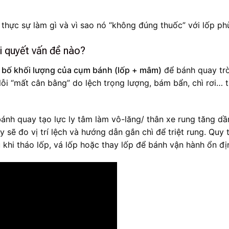
thực sự làm gì và vì sao nó “không đúng thuốc” với lốp ph
i quyết vấn đề nào?
n bố khối lượng của cụm bánh (lốp + mâm)
để bánh quay tr
lỗi “mất cân bằng” do lệch trọng lượng, bám bẩn, chì rơi… 
bánh quay tạo lực ly tâm làm vô-lăng/ thân xe rung tăng dầ
 sẽ đo vị trí lệch và hướng dẫn gắn chì để triệt rung. Quy t
khi tháo lốp, vá lốp hoặc thay lốp để bánh vận hành ổn đị