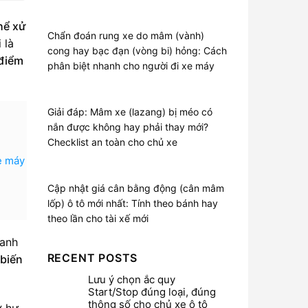
hể xử
Chẩn đoán rung xe do mâm (vành)
 là
cong hay bạc đạn (vòng bi) hỏng: Cách
 điểm
phân biệt nhanh cho người đi xe máy
Giải đáp: Mâm xe (lazang) bị méo có
nắn được không hay phải thay mới?
Checklist an toàn cho chủ xe
e máy
Cập nhật giá cân bằng động (cân mâm
lốp) ô tô mới nhất: Tính theo bánh hay
theo lần cho tài xế mới
hanh
RECENT POSTS
biến
Lưu ý chọn ắc quy
Start/Stop đúng loại, đúng
thông số cho chủ xe ô tô
ơ hư