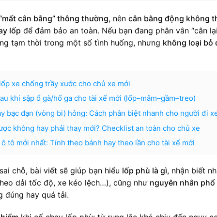
 “mất cân bằng” thông thường
, nên
cân bằng động không t
ay lốp
để đảm bảo an toàn. Nếu bạn đang phân vân “cân lại
 rung tạm thời trong một số tình huống, nhưng
không loại bỏ
lốp xe chống trầy xước cho chủ xe mới
au khi sập ổ gà/hố ga cho tài xế mới (lốp–mâm–gầm–treo)
 bạc đạn (vòng bi) hỏng: Cách phân biệt nhanh cho người đi x
ược không hay phải thay mới? Checklist an toàn cho chủ xe
ô tô mới nhất: Tính theo bánh hay theo lần cho tài xế mới
sai chỗ, bài viết sẽ giúp bạn hiểu
lốp phù là gì
, nhận biết n
theo dải tốc độ, xe kéo lệch…), cũng như
nguyên nhân phổ 
g đúng hay quá tải.
 hiểm
khi cố chạy lốp phù: từ rung lắc khó chịu đến nguy c