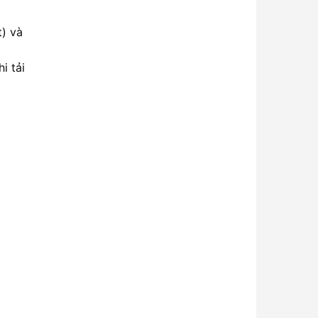
t) và
i tải