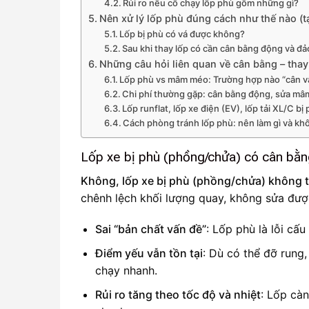
Rủi ro nếu cố chạy lốp phù gồm những gì?
Nên xử lý lốp phù đúng cách như thế nào (tạ
Lốp bị phù có vá được không?
Sau khi thay lốp có cần cân bằng động và đ
Những câu hỏi liên quan về cân bằng – thay 
Lốp phù vs mâm méo: Trường hợp nào “cân vẫ
Chi phí thường gặp: cân bằng động, sửa mâm
Lốp runflat, lốp xe điện (EV), lốp tải XL/C bị 
Cách phòng tránh lốp phù: nên làm gì và kh
Lốp xe bị phù (phồng/chửa) có cân bằ
Không, lốp xe bị phù (phồng/chửa) không 
chênh lệch khối lượng quay, không sửa đư
Sai “bản chất vấn đề”
: Lốp phù là lỗi cấ
Điểm yếu vẫn tồn tại
: Dù có thể đỡ rung
chạy nhanh.
Rủi ro tăng theo tốc độ và nhiệt
: Lốp cà