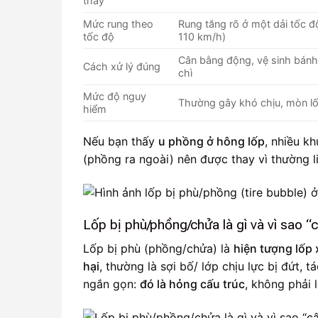
thấy
Mức rung theo
Rung tăng rõ ở một dải tốc đ
tốc độ
110 km/h)
Cân bằng động, vệ sinh bánh,
Cách xử lý đúng
chì
Mức độ nguy
Thường gây khó chịu, mòn l
hiểm
Nếu bạn thấy
u phồng ở hông lốp
, nhiều k
(phồng ra ngoài) nên được thay vì thường l
Lốp bị phù/phồng/chửa là gì và vì sao “
Lốp bị phù (phồng/chửa) là
hiện tượng lốp 
hại
, thường là sợi bố/ lớp chịu lực bị đứt, 
ngắn gọn:
đó là hỏng cấu trúc
, không phải 