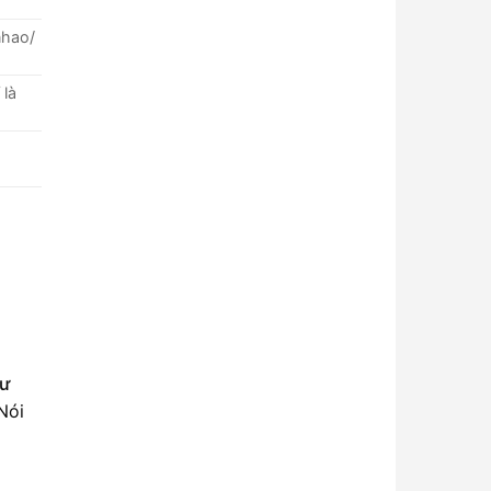
nhao/
 là
hư
Nói