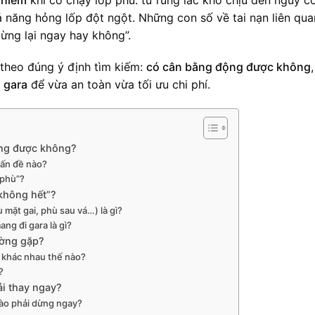
hả năng hỏng lốp đột ngột. Những con số về tai nạn liên qua
ừng lại ngay hay không”.
i theo đúng ý định tìm kiếm:
có cân bằng động được không
i gara
để vừa an toàn vừa tối ưu chi phí.
ộng được không?
vấn đề nào?
 phù”?
 không hết”?
mặt gai, phù sau vá…) là gì?
ang đi gara là gì?
ường gặp?
… khác nhau thế nào?
?
ải thay ngay?
nào phải dừng ngay?