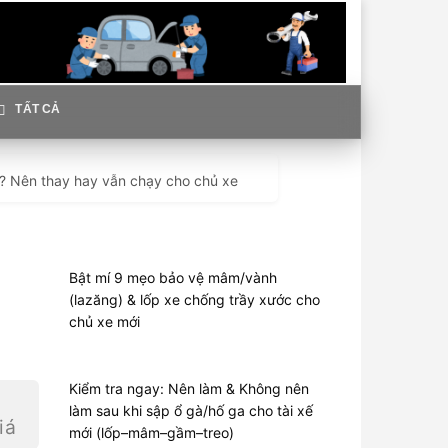
TẤT CẢ
? Nên thay hay vẫn chạy cho chủ xe
Bật mí 9 mẹo bảo vệ mâm/vành
(lazăng) & lốp xe chống trầy xước cho
chủ xe mới
Kiểm tra ngay: Nên làm & Không nên
làm sau khi sập ổ gà/hố ga cho tài xế
iá
mới (lốp–mâm–gầm–treo)