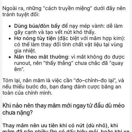
Ngoài ra, những “cách truyền miệng” dưới đây nên
tránh tuyệt đối:
Dùng búa/đòn bẩy
để nạy mép vành: dễ làm
gãy cạnh và tạo vết nứt khó thấy.
Hơ nóng tùy tiện
(đặc biệt với mâm hợp kim):
có thể làm thay đổi tính chất vật liệu tại vùng
gia nhiệt.
Nắn theo mắt thường
: vì mắt không đo được
runout, nên “thấy thẳng” chưa chắc đã “quay
êm”.
Tóm lại, nắn mâm là việc cần “đo–chỉnh–đo lại”, và
nếu thiếu bước đo, bạn đang đánh cược bằng an
toàn của chính mình.
Khi nào nên thay mâm mới ngay từ đầu dù méo
chưa nặng?
Thay mâm nên ưu tiên khi có nứt (dù nhỏ), khi
mâm đã nắn nhiều lần có dấu hiệu mỏi, hoặc khi xe