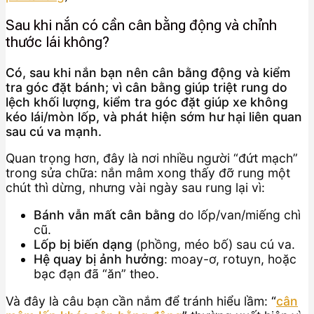
Sau khi nắn có cần cân bằng động và chỉnh
thước lái không?
Có, sau khi nắn bạn nên cân bằng động và kiểm
tra góc đặt bánh; vì cân bằng giúp triệt rung do
lệch khối lượng, kiểm tra góc đặt giúp xe không
kéo lái/mòn lốp, và phát hiện sớm hư hại liên quan
sau cú va mạnh.
Quan trọng hơn, đây là nơi nhiều người “đứt mạch”
trong sửa chữa: nắn mâm xong thấy đỡ rung một
chút thì dừng, nhưng vài ngày sau rung lại vì:
Bánh vẫn mất cân bằng
do lốp/van/miếng chì
cũ.
Lốp bị biến dạng
(phồng, méo bố) sau cú va.
Hệ quay bị ảnh hưởng
: moay-ơ, rotuyn, hoặc
bạc đạn đã “ăn” theo.
Và đây là câu bạn cần nắm để tránh hiểu lầm:
“
cân