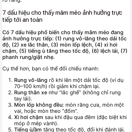
7 dấu hiệu cho thấy mâm méo ảnh hưởng trực
tiếp tới an toàn
Có 7 dấu hiệu phổ biến cho thấy mâm méo đang
ảnh hưởng trực tiếp: (1) rung vô-lăng theo dải tốc
độ, (2) xe lắc thân, (3) mòn lốp lệch, (4) xì hơi
chậm, (5) tiếng ù tăng theo tốc độ, (6) lệch lái, (7)
phanh rung/giật nhẹ.
Cụ thể hơn, bạn có thể đối chiếu nhanh:
Rung vô-lăng
rõ khi lên một dải tốc độ (ví dụ
70–100 km/h) rồi giảm khi chậm lại.
Rung thân xe
như “lắc ghế” (không chỉ rung
tay lái).
Mòn lốp không đều
: mòn răng cưa, mòn một
vai, hoặc mòn theo “đốm”.
Xì hơi chậm
sau khi đậu qua đêm (đặc biệt khi
móp ở mép vành).
Tiếng ù/ầm
tăng theo tốc độ, đổi khi đánh lái.