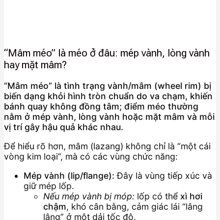
“Mâm méo” là méo ở đâu: mép vành, lòng vành
hay mặt mâm?
“Mâm méo” là tình trạng vành/mâm (wheel rim) bị
biến dạng khỏi hình tròn chuẩn do va chạm, khiến
bánh quay không đồng tâm; điểm méo thường
nằm ở mép vành, lòng vành hoặc mặt mâm và mỗi
vị trí gây hậu quả khác nhau.
Để hiểu rõ hơn, mâm (lazang) không chỉ là “một cái
vòng kim loại”, mà có các vùng chức năng:
Mép vành (lip/flange):
Đây là vùng tiếp xúc và
giữ mép lốp.
Nếu mép vành bị móp:
lốp có thể
xì hơi
chậm
, khó cân bằng, cảm giác lái “lâng
lâng” ở một dải tốc độ.