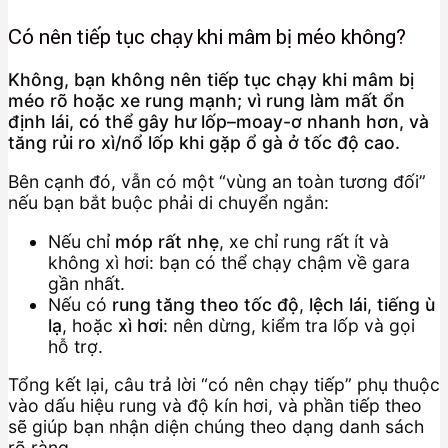
Có nên tiếp tục chạy khi mâm bị méo không?
Không, bạn không nên tiếp tục chạy khi mâm bị
méo rõ hoặc xe rung mạnh; vì rung làm mất ổn
định lái, có thể gây hư lốp–moay-ơ nhanh hơn, và
tăng rủi ro xì/nổ lốp khi gặp ổ gà ở tốc độ cao.
Bên cạnh đó, vẫn có một “vùng an toàn tương đối”
nếu bạn bắt buộc phải di chuyển ngắn:
Nếu chỉ
móp rất nhẹ
, xe chỉ rung rất ít và
không xì hơi: bạn có thể chạy chậm về gara
gần nhất.
Nếu có
rung tăng theo tốc độ
,
lệch lái
,
tiếng ù
lạ
, hoặc
xì hơi
: nên dừng, kiểm tra lốp và gọi
hỗ trợ.
Tổng kết lại, câu trả lời “có nên chạy tiếp” phụ thuộc
vào dấu hiệu rung và độ kín hơi, và phần tiếp theo
sẽ giúp bạn nhận diện chúng theo dạng danh sách
rõ ràng.