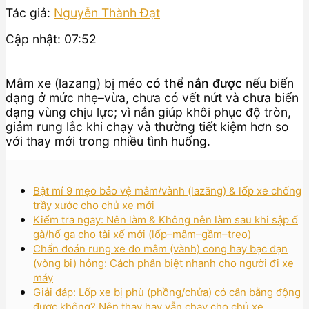
Tác giả:
Nguyễn Thành Đạt
Cập nhật: 07:52
Mâm xe (lazang) bị méo
có thể nắn được
nếu biến
dạng ở mức nhẹ–vừa, chưa có vết nứt và chưa biến
dạng vùng chịu lực; vì nắn giúp khôi phục độ tròn,
giảm rung lắc khi chạy và thường tiết kiệm hơn so
với thay mới trong nhiều tình huống.
Bật mí 9 mẹo bảo vệ mâm/vành (lazăng) & lốp xe chống
trầy xước cho chủ xe mới
Kiểm tra ngay: Nên làm & Không nên làm sau khi sập ổ
gà/hố ga cho tài xế mới (lốp–mâm–gầm–treo)
Chẩn đoán rung xe do mâm (vành) cong hay bạc đạn
(vòng bi) hỏng: Cách phân biệt nhanh cho người đi xe
máy
Giải đáp: Lốp xe bị phù (phồng/chửa) có cân bằng động
được không? Nên thay hay vẫn chạy cho chủ xe