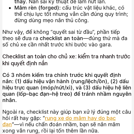
thấy
. Nắn sai kỹ thuật dễ làm nứt lan.
Mâm rèn (forged):
cấu trúc vật liệu khác, có
thể chịu lực tốt nhưng vẫn cần đúng quy trình;
đừng dùng mẹo nắn thủ công.
Như vậy, để không “quyết sai từ đầu”, phần tiếp
theo sẽ đưa ra
checklist an toàn
—đúng thứ mà đa
số chủ xe cần nhất trước khi bước vào gara.
Checklist an toàn cho chủ xe: kiểm tra nhanh trước
khi quyết định nắn
Có 3 nhóm kiểm tra chính trước khi quyết định
nắn: (1) dấu hiệu vận hành (rung/lệch/ồn), (2) dấu
hiệu trực quan (móp/nứt/xì), và (3) dấu hiệu hệ liên
quan (lốp–bạc đạn–hệ treo) để tránh nhầm nguyên
nhân.
Ngoài ra, checklist này giúp bạn xử lý đúng một câu
hỏi rất hay gặp:
“
rung xe do mâm hay do bạc
đạn
”
—vì nếu chẩn đoán nhầm, bạn sẽ nắn mâm
xong vẫn rung, rồi lại tốn thêm lần nữa.