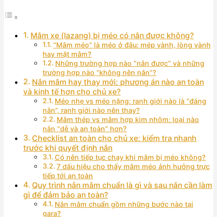
Mâm xe (lazang) bị méo có nắn được không?
“Mâm méo” là méo ở đâu: mép vành, lòng vành
hay mặt mâm?
Những trường hợp nào “nắn được” và những
trường hợp nào “không nên nắn”?
Nắn mâm hay thay mới: phương án nào an toàn
và kinh tế hơn cho chủ xe?
Méo nhẹ vs méo nặng: ranh giới nào là “đáng
nắn”, ranh giới nào nên thay?
Mâm thép vs mâm hợp kim nhôm: loại nào
nắn “dễ và an toàn” hơn?
Checklist an toàn cho chủ xe: kiểm tra nhanh
trước khi quyết định nắn
Có nên tiếp tục chạy khi mâm bị méo không?
7 dấu hiệu cho thấy mâm méo ảnh hưởng trực
tiếp tới an toàn
Quy trình nắn mâm chuẩn là gì và sau nắn cần làm
gì để đảm bảo an toàn?
Nắn mâm chuẩn gồm những bước nào tại
gara?