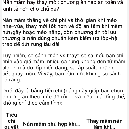
Nắn mâm hay thay mới: phương án nào an toàn và
kinh tế hơn cho chủ xe?
Nắn mâm thắng về chi phí và thời gian khi méo
nhẹ–vừa, thay mới tốt hơn về độ an tâm khi mâm
nứt/gãy hoặc méo nặng, còn phương án tối ưu
thường là nắn đúng chuẩn kèm kiểm tra lốp–hệ
treo để dứt rung lâu dài.
Tuy nhiên, so sánh “nắn vs thay” sẽ sai nếu bạn chỉ
nhìn vào giá mâm: nhiều ca rung không đến từ mâm
alone, mà do lốp biến dạng, sai áp suất, hoặc chi
tiết quay mòn. Vì vậy, bạn cần một khung so sánh
rõ ràng.
Dưới đây là
bảng tiêu chí
(bảng này giúp bạn chọn
phương án theo mức độ rủi ro và hiệu quả tổng thể,
không chỉ theo cảm tính):
Tiêu
chí
Thay mâm nên
Nắn mâm phù hợp khi…
quyết
làm khi…