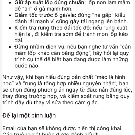
Giữ áp suất lốp đúng chuẩn
: lốp non làm mâm
dễ “ăn” ổ gà mạnh hơn.
Giảm tốc trước ổ gà/vỉa
: đừng “né gấp” kiểu
đánh lái mạnh vì cũng gây tải ngang lên bánh.
Kiểm tra rung theo dải tốc độ
: nếu rung xuất
hiện lại, đi kiểm tra sớm để tránh mòn lốp kéo
dài.
Đừng nhầm dịch vụ
: nếu bạn nghe tư vấn “cân
mâm lốp khác cân bằng động”, hãy hỏi lại quy
trình cụ thể để biết bạn đang được làm những
bước nào.
Như vậy, khi bạn hiểu đúng bản chất “méo là hình
học” và “rung là tổng hợp nhiều nguyên nhân”, bạn
sẽ chọn đúng phương án ngay từ đầu: nắn đúng lúc,
thay đúng trường hợp, và kiểm soát rung bằng quy
trình đầy đủ thay vì sửa theo cảm giác.
Để lại một bình luận
Email của bạn sẽ không được hiển thị công khai.
Các trường bắt buộc được đánh dấu
*