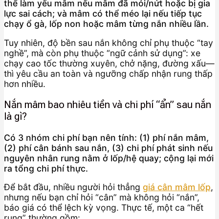
thể làm yếu mâm nếu mâm đã mỏi/nứt hoặc bị gia
lực sai cách; và mâm có thể méo lại nếu tiếp tục
chạy ổ gà, lốp non hoặc mâm từng nắn nhiều lần.
Tuy nhiên, độ bền sau nắn không chỉ phụ thuộc “tay
nghề”, mà còn phụ thuộc “ngữ cảnh sử dụng”: xe
chạy cao tốc thường xuyên, chở nặng, đường xấu—
thì yêu cầu an toàn và ngưỡng chấp nhận rung thấp
hơn nhiều.
Nắn mâm bao nhiêu tiền và chi phí “ẩn” sau nắn
là gì?
Có 3 nhóm chi phí bạn nên tính: (1) phí nắn mâm,
(2) phí cân bánh sau nắn, (3) chi phí phát sinh nếu
nguyên nhân rung nằm ở lốp/hệ quay; cộng lại mới
ra tổng chi phí thực.
Để bắt đầu, nhiều người hỏi thẳng
giá cân mâm lốp
,
nhưng nếu bạn chỉ hỏi “cân” mà không hỏi “nắn”,
báo giá có thể lệch kỳ vọng. Thực tế, một ca “hết
rung” thường gồm: