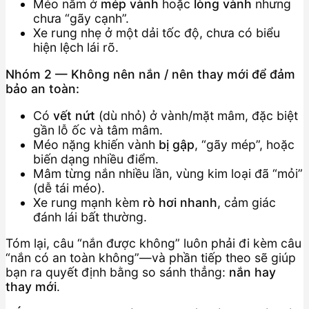
Méo nằm ở
mép vành
hoặc
lòng vành
nhưng
chưa “gãy cạnh”.
Xe rung nhẹ ở một dải tốc độ, chưa có biểu
hiện lệch lái rõ.
Nhóm 2 — Không nên nắn / nên thay mới để đảm
bảo an toàn:
Có
vết nứt
(dù nhỏ) ở vành/mặt mâm, đặc biệt
gần lỗ ốc và tâm mâm.
Méo nặng khiến vành
bị gập
, “gãy mép”, hoặc
biến dạng nhiều điểm.
Mâm từng nắn nhiều lần, vùng kim loại đã “mỏi”
(dễ tái méo).
Xe rung mạnh kèm
rò hơi nhanh
, cảm giác
đánh lái bất thường.
Tóm lại, câu “nắn được không” luôn phải đi kèm câu
“nắn có an toàn không”—và phần tiếp theo sẽ giúp
bạn ra quyết định bằng so sánh thẳng:
nắn hay
thay mới
.