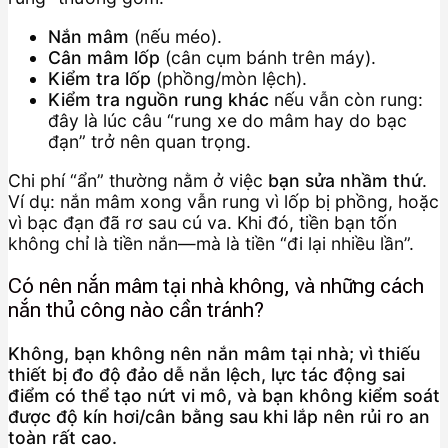
Nắn mâm
(nếu méo).
Cân mâm lốp
(cân cụm bánh trên máy).
Kiểm tra lốp
(phồng/mòn lệch).
Kiểm tra nguồn rung khác
nếu vẫn còn rung:
đây là lúc câu “rung xe do mâm hay do bạc
đạn” trở nên quan trọng.
Chi phí “ẩn” thường nằm ở việc
bạn sửa nhầm thứ
.
Ví dụ: nắn mâm xong vẫn rung vì lốp bị phồng, hoặc
vì bạc đạn đã rơ sau cú va. Khi đó, tiền bạn tốn
không chỉ là tiền nắn—mà là tiền “đi lại nhiều lần”.
Có nên nắn mâm tại nhà không, và những cách
nắn thủ công nào cần tránh?
Không, bạn không nên nắn mâm tại nhà; vì thiếu
thiết bị đo độ đảo dễ nắn lệch, lực tác động sai
điểm có thể tạo nứt vi mô, và bạn không kiểm soát
được độ kín hơi/cân bằng sau khi lắp nên rủi ro an
toàn rất cao.