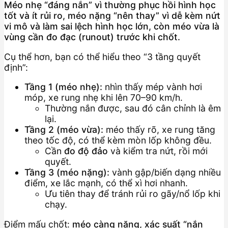
Méo nhẹ “đáng nắn” vì thường phục hồi hình học
tốt và ít rủi ro, méo nặng “nên thay” vì dễ kèm nứt
vi mô và làm sai lệch hình học lớn, còn méo vừa là
vùng cần đo đạc (runout) trước khi chốt.
Cụ thể hơn, bạn có thể hiểu theo “3 tầng quyết
định”:
Tầng 1 (méo nhẹ):
nhìn thấy mép vành hơi
móp, xe rung nhẹ khi lên 70–90 km/h.
Thường nắn được, sau đó cân chỉnh là êm
lại.
Tầng 2 (méo vừa):
méo thấy rõ, xe rung tăng
theo tốc độ, có thể kèm mòn lốp không đều.
Cần
đo độ đảo
và kiểm tra nứt, rồi mới
quyết.
Tầng 3 (méo nặng):
vành gập/biến dạng nhiều
điểm, xe lắc mạnh, có thể xì hơi nhanh.
Ưu tiên thay để tránh rủi ro gãy/nổ lốp khi
chạy.
Điểm mấu chốt:
méo càng nặng, xác suất “nắn