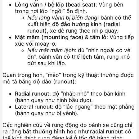
Lòng vành / bệ lốp (bead seat):
Vùng bên
trong nơi lốp “ngồi” ổn định.
Nếu lòng vành bị biến dạng:
bánh có thể
xuất hiện
độ đảo hướng kính (radial
runout)
, xe dễ rung theo nhịp quay.
Mặt mâm (mounting face) & tâm lỗ:
Vùng tiếp
xúc với moay-ơ.
Nếu mặt mâm lệch:
dù “nhìn ngoài có vẻ
ổn”, bánh vẫn có thể
lệch tâm
, rung khó
dứt sau khi lắp.
Quan trọng hơn, “méo” trong kỹ thuật thường được
mô tả bằng
độ đảo (runout)
:
Radial runout:
độ “nhấp nhô” theo bán kính
(bánh quay như hình bầu dục).
Lateral runout:
độ “lắc ngang” theo mặt phẳng
(bánh quay như bị vênh).
Các nghiên cứu về rung động do bánh xe cũng chỉ
ra rằng
bất thường hình học như radial runout
có
thể kích thích rung đáng kể ở tốc độ hành trình,