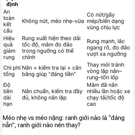
định
An
Có nứt/gãy
toàn
Không nứt, méo nhẹ–vừa
mép/biến dạng
kết
vùng chịu lực
cấu
Hiệu
Rung xuất hiện theo dải
Rung mạnh, lắc
quả
tốc độ, mâm đo đảo
ngang rõ, đo đảo
giảm
trong ngưỡng có thể
vượt xa ngưỡng
rung
chỉnh
Thay mới tránh
Chi phí
Nắn + kiểm tra lại + cân
vòng lặp nắn–
tổng
bằng giúp “đáng tiền”
rung–tốn lốp
Độ
Mâm đã nắn
bền
Nắn chuẩn, kiểm tra đầy
nhiều lần hoặc xe
dài
đủ, không nắn lặp
chạy tải/tốc độ
hạn
cao
Méo nhẹ vs méo nặng: ranh giới nào là “đáng
nắn”, ranh giới nào nên thay?