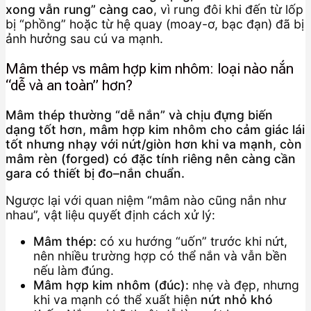
xong vẫn rung” càng cao
, vì rung đôi khi đến từ lốp
bị “phồng” hoặc từ hệ quay (moay-ơ, bạc đạn) đã bị
ảnh hưởng sau cú va mạnh.
Mâm thép vs mâm hợp kim nhôm: loại nào nắn
“dễ và an toàn” hơn?
Mâm thép thường “dễ nắn” và chịu đựng biến
dạng tốt hơn, mâm hợp kim nhôm cho cảm giác lái
tốt nhưng nhạy với nứt/giòn hơn khi va mạnh, còn
mâm rèn (forged) có đặc tính riêng nên càng cần
gara có thiết bị đo–nắn chuẩn.
Ngược lại với quan niệm “mâm nào cũng nắn như
nhau”, vật liệu quyết định cách xử lý:
Mâm thép:
có xu hướng “uốn” trước khi nứt,
nên nhiều trường hợp có thể nắn và vẫn bền
nếu làm đúng.
Mâm hợp kim nhôm (đúc):
nhẹ và đẹp, nhưng
khi va mạnh có thể xuất hiện
nứt nhỏ khó