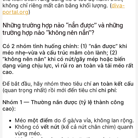
không chỉ riêng mất cân bằng khối lượng. (
diva-
portal.org
)
Những trường hợp nào “nắn được” và những
trường hợp nào “không nên nắn”?
Có 2 nhóm tình huống chính: (1) “nắn được” khi
méo nhẹ–vừa và cấu trúc mâm còn lành; (2)
“không nên nắn” khi có nứt/gãy mép hoặc biến
dạng vùng chịu lực, vì rủi ro an toàn và tái méo rất
cao.
Để bắt đầu, hãy nhóm theo tiêu chí
an toàn kết cấu
(quan trọng nhất) rồi mới đến tiêu chí
chi phí
:
Nhóm 1 — Thường nắn được (tỷ lệ thành công
cao):
Méo
một điểm
do ổ gà/va vỉa, không lan rộng.
Không có
vết nứt
(kể cả nứt chân chim) quanh
vùng méo.