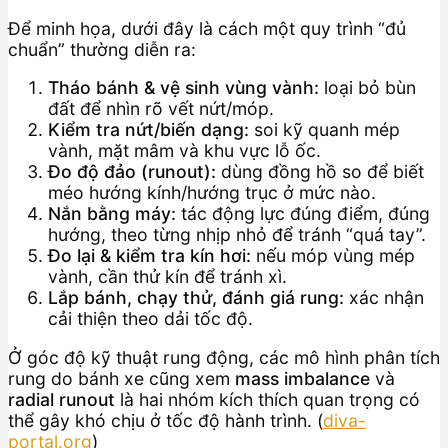
Để minh họa, dưới đây là cách một quy trình “đủ
chuẩn” thường diễn ra:
Tháo bánh & vệ sinh vùng vành:
loại bỏ bùn
đất để nhìn rõ vết nứt/móp.
Kiểm tra nứt/biến dạng:
soi kỹ quanh mép
vành, mặt mâm và khu vực lỗ ốc.
Đo độ đảo (runout):
dùng đồng hồ so để biết
méo hướng kính/hướng trục ở mức nào.
Nắn bằng máy:
tác động lực đúng điểm, đúng
hướng, theo từng nhịp nhỏ để tránh “quá tay”.
Đo lại & kiểm tra kín hơi:
nếu móp vùng mép
vành, cần thử kín để tránh xì.
Lắp bánh, chạy thử, đánh giá rung:
xác nhận
cải thiện theo dải tốc độ.
Ở góc độ kỹ thuật rung động, các mô hình phân tích
rung do bánh xe cũng xem
mass imbalance
và
radial runout
là hai nhóm kích thích quan trọng có
thể gây khó chịu ở tốc độ hành trình. (
diva-
portal.org
)