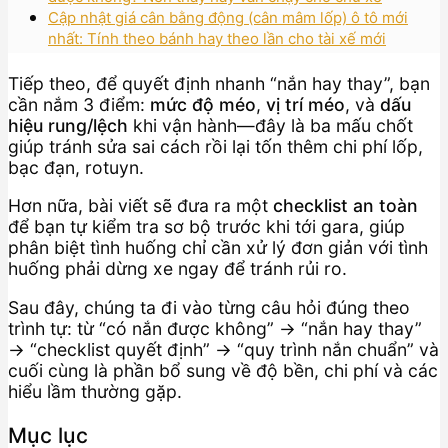
Cập nhật giá cân bằng động (cân mâm lốp) ô tô mới
nhất: Tính theo bánh hay theo lần cho tài xế mới
Tiếp theo, để quyết định nhanh “nắn hay thay”, bạn
cần nắm 3 điểm:
mức độ méo
,
vị trí méo
, và
dấu
hiệu rung/lệch
khi vận hành—đây là ba mấu chốt
giúp tránh sửa sai cách rồi lại tốn thêm chi phí lốp,
bạc đạn, rotuyn.
Hơn nữa, bài viết sẽ đưa ra một
checklist an toàn
để bạn tự kiểm tra sơ bộ trước khi tới gara, giúp
phân biệt tình huống chỉ cần xử lý đơn giản với tình
huống phải dừng xe ngay để tránh rủi ro.
Sau đây, chúng ta đi vào từng câu hỏi đúng theo
trình tự: từ “có nắn được không” → “nắn hay thay”
→ “checklist quyết định” → “quy trình nắn chuẩn” và
cuối cùng là phần bổ sung về độ bền, chi phí và các
hiểu lầm thường gặp.
Mục lục