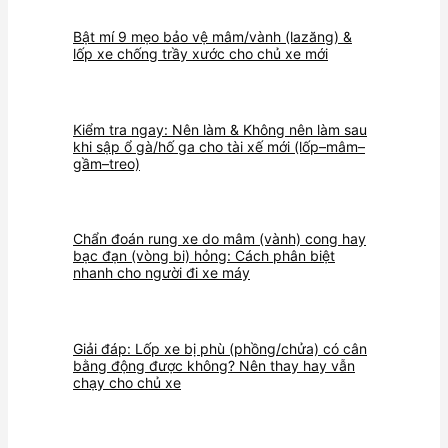
Bật mí 9 mẹo bảo vệ mâm/vành (lazăng) &
lốp xe chống trầy xước cho chủ xe mới
Kiểm tra ngay: Nên làm & Không nên làm sau
khi sập ổ gà/hố ga cho tài xế mới (lốp–mâm–
gầm–treo)
Chẩn đoán rung xe do mâm (vành) cong hay
bạc đạn (vòng bi) hỏng: Cách phân biệt
nhanh cho người đi xe máy
Giải đáp: Lốp xe bị phù (phồng/chửa) có cân
bằng động được không? Nên thay hay vẫn
chạy cho chủ xe