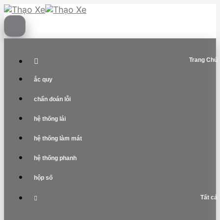
Skip
to
content
Trang Chủ
ắc quy
chẩn đoán lỗi
hệ thống lái
hệ thống làm mát
hệ thống phanh
hộp số
Tất cả