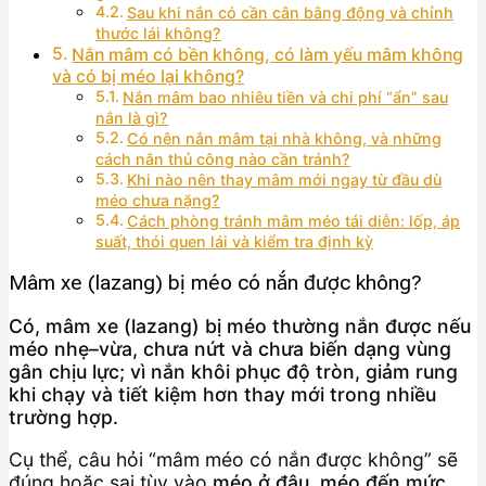
Sau khi nắn có cần cân bằng động và chỉnh
thước lái không?
Nắn mâm có bền không, có làm yếu mâm không
và có bị méo lại không?
Nắn mâm bao nhiêu tiền và chi phí “ẩn” sau
nắn là gì?
Có nên nắn mâm tại nhà không, và những
cách nắn thủ công nào cần tránh?
Khi nào nên thay mâm mới ngay từ đầu dù
méo chưa nặng?
Cách phòng tránh mâm méo tái diễn: lốp, áp
suất, thói quen lái và kiểm tra định kỳ
Mâm xe (lazang) bị méo có nắn được không?
Có, mâm xe (lazang) bị méo thường nắn được nếu
méo nhẹ–vừa, chưa nứt và chưa biến dạng vùng
gân chịu lực; vì nắn khôi phục độ tròn, giảm rung
khi chạy và tiết kiệm hơn thay mới trong nhiều
trường hợp.
Cụ thể, câu hỏi “mâm méo có nắn được không” sẽ
đúng hoặc sai tùy vào
méo ở đâu, méo đến mức