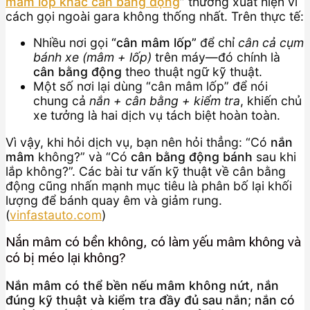
mâm lốp khác cân bằng động
”
thường xuất hiện vì
cách gọi ngoài gara không thống nhất. Trên thực tế:
Nhiều nơi gọi
“cân mâm lốp”
để chỉ
cân cả cụm
bánh xe (mâm + lốp)
trên máy—đó chính là
cân bằng động
theo thuật ngữ kỹ thuật.
Một số nơi lại dùng “cân mâm lốp” để nói
chung cả
nắn + cân bằng + kiểm tra
, khiến chủ
xe tưởng là hai dịch vụ tách biệt hoàn toàn.
Vì vậy, khi hỏi dịch vụ, bạn nên hỏi thẳng: “Có
nắn
mâm
không?” và “Có
cân bằng động bánh
sau khi
lắp không?”. Các bài tư vấn kỹ thuật về cân bằng
động cũng nhấn mạnh mục tiêu là phân bố lại khối
lượng để bánh quay êm và giảm rung.
(
vinfastauto.com
)
Nắn mâm có bền không, có làm yếu mâm không và
có bị méo lại không?
Nắn mâm có thể bền nếu mâm không nứt, nắn
đúng kỹ thuật và kiểm tra đầy đủ sau nắn; nắn có