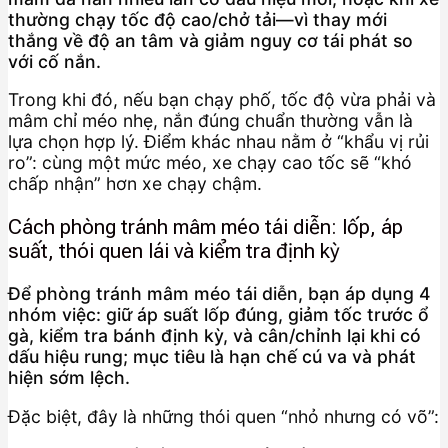
thường chạy tốc độ cao/chở tải—vì thay mới
thắng về độ an tâm và giảm nguy cơ tái phát so
với cố nắn.
Trong khi đó, nếu bạn chạy phố, tốc độ vừa phải và
mâm chỉ méo nhẹ, nắn đúng chuẩn thường vẫn là
lựa chọn hợp lý. Điểm khác nhau nằm ở “khẩu vị rủi
ro”: cùng một mức méo, xe chạy cao tốc sẽ “khó
chấp nhận” hơn xe chạy chậm.
Cách phòng tránh mâm méo tái diễn: lốp, áp
suất, thói quen lái và kiểm tra định kỳ
Để phòng tránh mâm méo tái diễn, bạn áp dụng 4
nhóm việc: giữ áp suất lốp đúng, giảm tốc trước ổ
gà, kiểm tra bánh định kỳ, và cân/chỉnh lại khi có
dấu hiệu rung; mục tiêu là hạn chế cú va và phát
hiện sớm lệch.
Đặc biệt, đây là những thói quen “nhỏ nhưng có võ”: