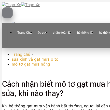
Skip
to
content
Trang Chủ
ắc quy
chẩn đoán lỗi
hệ thống lái
hệ thốn
Trang chủ
›
sửa kính và gạt mưa ô tô
mô tơ gạt mưa hỏng
Cách nhận biết mô tơ gạt mưa h
sửa, khi nào thay?
Khi hệ thống gạt mưa vận hành bất thường, người lái cần 