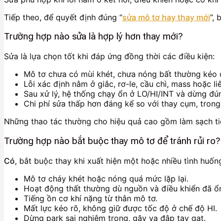
Tiếp theo, để quyết định đúng “
sửa mô tơ hay thay mới
”,
Trường hợp nào sửa là hợp lý hơn thay mới?
Sửa là lựa chọn tốt khi đáp ứng đồng thời các điều kiện:
Mô tơ chưa có mùi khét, chưa nóng bất thường kéo d
Lỗi xác định nằm ở giắc, rơ-le, cầu chì, mass hoặc liê
Sau xử lý, hệ thống chạy ổn ở LO/HI/INT và dừng đúng
Chi phí sửa thấp hơn đáng kể so với thay cụm, trong
Những thao tác thường cho hiệu quả cao gồm làm sạch tiếp
Trường hợp nào bắt buộc thay mô tơ để tránh rủi ro?
Có
, bắt buộc thay khi xuất hiện một hoặc nhiều tình huốn
Mô tơ cháy khét hoặc nóng quá mức lặp lại.
Hoạt động thất thường dù nguồn và điều khiển đã ổ
Tiếng ồn cơ khí nặng từ thân mô tơ.
Mất lực kéo rõ, không giữ được tốc độ ở chế độ HI.
Dừng park sai nghiêm trọng, gây va đập tay gạt.