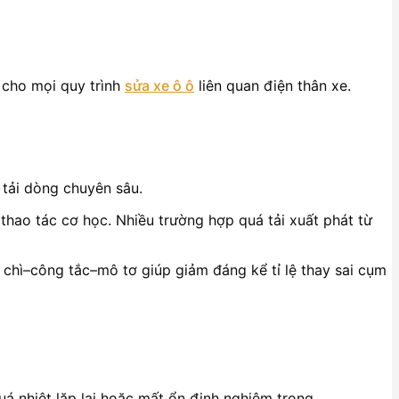
 cho mọi quy trình
sửa xe ô ô
liên quan điện thân xe.
o tải dòng chuyên sâu.
i thao tác cơ học. Nhiều trường hợp quá tải xuất phát từ
 chì–công tắc–mô tơ giúp giảm đáng kể tỉ lệ thay sai cụm
uá nhiệt lặp lại hoặc mất ổn định nghiêm trọng.