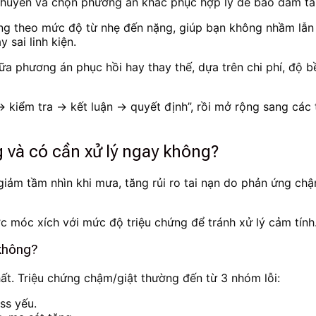
i chuyển và chọn phương án khắc phục hợp lý để bảo đảm tầ
ứng theo mức độ từ nhẹ đến nặng, giúp bạn không nhầm lẫn g
 sai linh kiện.
ữa phương án phục hồi hay thay thế, dựa trên chi phí, độ b
 → kiểm tra → kết luận → quyết định”, rồi mở rộng sang cá
và có cần xử lý ngay không?
: giảm tầm nhìn khi mưa, tăng rủi ro tai nạn do phản ứng c
c móc xích với mức độ triệu chứng để tránh xử lý cảm tính
 không?
t. Triệu chứng chậm/giật thường đến từ 3 nhóm lỗi:
ss yếu.