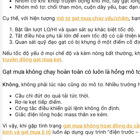
Nhóm cơ khí: khớp truyền động khô mỡ, tay gạt lỏng
Nhóm mô tơ: chổi than mòn, cuộn dây yếu, bạc đạn
Cụ thể, với hiện tượng
mô tơ gạt mưa chạy yếu/chậm
, bạ
Bật lần lượt LO/HI và quan sát sự khác biệt tốc độ.
Tắt điều hòa phụ tải lớn để xem tốc độ có cải thiện 
Quan sát quỹ đạo gạt có bị khựng ở một điểm cố đị
Nếu tốc độ yếu ở mọi chế độ và kèm nóng bất thường, kh
truyền động gạt mưa kẹt
.
Gạt mưa không chạy hoàn toàn có luôn là hỏng mô t
Không
, không phải lúc nào cũng do mô tơ. Nhiều trường h
Cầu chì đứt do quá tải tức thời.
Rơ-le kẹt tiếp điểm.
Công tắc điều khiển gửi lệnh không ổn định.
Giắc điện lỏng hoặc mass thân xe kém.
Vì vậy, khi gặp tình trạng
gạt mưa không hoạt động do cầu
kính và gạt mưa ô tô
luôn áp dụng quy trình “điện trước – 