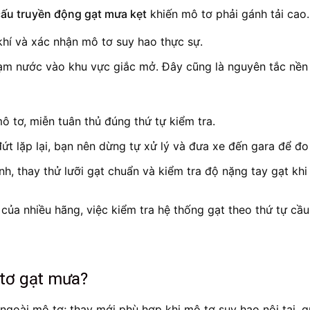
cấu truyền động gạt mưa kẹt
khiến mô tơ phải gánh tải cao.
 khí và xác nhận mô tơ suy hao thực sự.
chạm nước vào khu vực giắc mở. Đây cũng là nguyên tắc nền
ô tơ, miễn tuân thủ đúng thứ tự kiểm tra.
 đứt lặp lại, bạn nên dừng tự xử lý và đưa xe đến gara để đ
ính, thay thử lưỡi gạt chuẩn và kiểm tra độ nặng tay gạt kh
ủa nhiều hãng, việc kiểm tra hệ thống gạt theo thứ tự cầu
 tơ gạt mưa?
 ngoài mô tơ; thay mới phù hợp khi mô tơ suy hao nội tại, q