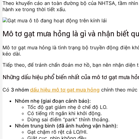
Theo khuyến cáo an toàn đường bộ của NHTSA, tầm nhìn bị
hành xe trong thời tiết xấu.
Mô tơ gạt mưa hỏng là gì và nhận biết q
Mô tơ gạt mưa hỏng là tình trạng bộ truyền động điện kh
kéo dài.
Tiếp theo, để tránh chẩn đoán mơ hồ, bạn nên nhận diện 
Những dấu hiệu phổ biến nhất của mô tơ gạt mưa hỏn
Có
3 nhóm
dấu hiệu mô tơ gạt mưa hỏng
chính theo mức 
Nhóm nhẹ (giai đoạn cảnh báo):
Tốc độ gạt giảm nhẹ ở chế độ LO.
Có tiếng rít ngắn khi khởi động.
Dừng sai điểm “park” thỉnh thoảng.
Nhóm trung bình (đã ảnh hưởng vận hành):
Gạt chậm rõ rệt cả LO/HI.
Giật cục, nhịp không đều.