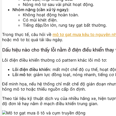
Nóng mô tơ sau vài phút hoạt động.
Nhóm nặng (cần xử lý ngay):
Không hoạt động hoàn toàn.
Có mùi khét điện.
Tiếng đập/ồn lớn, rung tay gạt bất thường.
Trong thực tế, câu hỏi về
mô tơ gạt mưa kêu to nguyên n
hoặc mô tơ bị quá tải lâu ngày.
Dấu hiệu nào cho thấy lỗi nằm ở điện điều khiển thay
Lỗi điện điều khiển thường có pattern khác lỗi mô tơ:
Lỗi điện điều khiển:
mất một chế độ cụ thể, hoạt động
Lỗi mô tơ:
giảm lực đồng loạt, nóng nhanh, tiếng cơ k
Để minh họa, nếu hệ thống chỉ mất chế độ gián đoạn nhưn
hỏng mô tơ hoặc thiếu nguồn cấp ổn định.
Theo tài liệu kỹ thuật dịch vụ của nhiều hãng xe, hiện tư
độ đơn lẻ hay nằm ở mạch điều khiển trung gian.