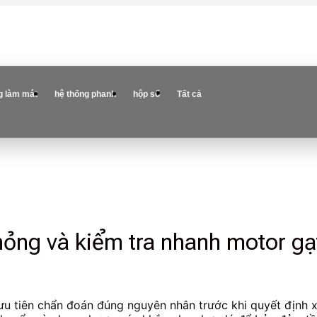
g làm mát
hệ thống phanh
hộp số
Tất cả
ỏng và kiểm tra nhanh motor gạt
ưu tiên chẩn đoán đúng nguyên nhân trước khi quyết định xử