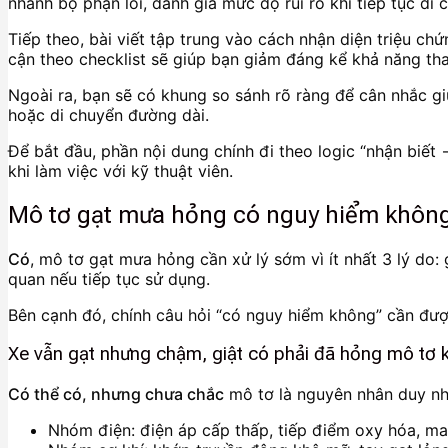
nhanh bộ phận lỗi, đánh giá mức độ rủi ro khi tiếp tục d
Tiếp theo, bài viết tập trung vào cách nhận diện triệu ch
cận theo checklist sẽ giúp bạn giảm đáng kể khả năng thay
Ngoài ra, bạn sẽ có khung so sánh rõ ràng để cân nhắc gi
hoặc di chuyển đường dài.
Để bắt đầu, phần nội dung chính đi theo logic “nhận biết
khi làm việc với kỹ thuật viên.
Mô tơ gạt mưa hỏng có nguy hiểm không 
Có
, mô tơ gạt mưa hỏng cần xử lý sớm vì ít nhất 3 lý do
quan nếu tiếp tục sử dụng.
Bên cạnh đó, chính câu hỏi “có nguy hiểm không” cần đượ
Xe vẫn gạt nhưng chậm, giật có phải đã hỏng mô tơ
Có thể có, nhưng chưa chắc
mô tơ là nguyên nhân duy nhấ
Nhóm điện: điện áp cấp thấp, tiếp điểm oxy hóa, ma