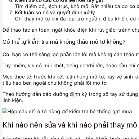
Tìm điểm bó, lệch trục, khô mỡ. Rất nhiều ca do
cơ 
Kết luận sơ bộ và quyết định xử lý
Chỉ thay mô tơ khi đã loại trừ nguồn, điều khiển, cơ
Để thao tác an toàn, ngắt khóa điện khi rút giắc; tránh 
Có thể tự kiểm tra mà không tháo mô tơ không?
Có
, bạn có thể sàng lọc phần lớn lỗi mà không cần tháo m
Tuy nhiên, khi có mùi khét, tiếng cơ khí lớn, hoặc cầu chì
Mẹo thực tế: trước khi kết luận hỏng mô tơ, hãy vệ sinh k
tiêu hao bên ngoài chứ không phải lõi mô tơ.
Theo hướng dẫn bảo dưỡng định kỳ trong sổ tay sử dụng c
linh kiện.
Khi nào nên sửa và khi nào phải thay mô
Sửa phù hợp khi lỗi nằm ở kết nối, điều khiển hoặc cơ khí