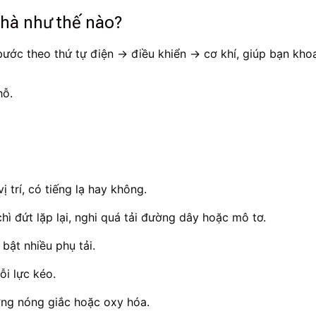
nhà như thế nào?
bước theo thứ tự điện → điều khiển → cơ khí, giúp bạn kho
hỗ.
ị trí, có tiếng lạ hay không.
hì đứt lặp lại, nghi quá tải đường dây hoặc mô tơ.
bật nhiều phụ tải.
ỗi lực kéo.
ượng nóng giắc hoặc oxy hóa.