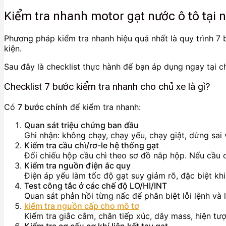
Kiểm tra nhanh motor gạt nước ô tô tại 
Phương pháp kiểm tra nhanh hiệu quả nhất là quy trình 7 
kiện.
Sau đây là checklist thực hành để bạn áp dụng ngay tại c
Checklist 7 bước kiểm tra nhanh cho chủ xe là gì?
Có
7 bước chính
để kiểm tra nhanh:
Quan sát triệu chứng ban đầu
Ghi nhận: không chạy, chạy yếu, chạy giật, dừng sai v
Kiểm tra cầu chì/rơ-le hệ thống gạt
Đối chiếu hộp cầu chì theo sơ đồ nắp hộp. Nếu cầu c
Kiểm tra nguồn điện ắc quy
Điện áp yếu làm tốc độ gạt suy giảm rõ, đặc biệt khi 
Test công tắc ở các chế độ LO/HI/INT
Quan sát phản hồi từng nấc để phân biệt lỗi lệnh và l
kiểm tra nguồn cấp cho mô tơ
Kiểm tra giắc cắm, chân tiếp xúc, dây mass, hiện t
Kiểm tra cơ cấu cơ khí liên kết tay gạt