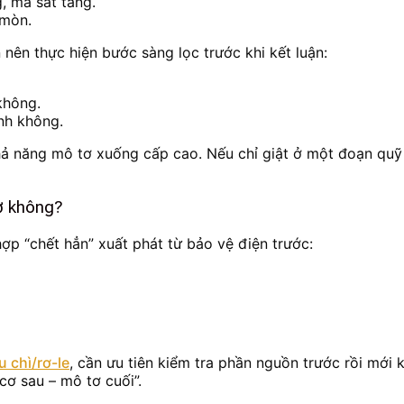
, ma sát tăng.
 mòn.
n nên thực hiện bước sàng lọc trước khi kết luận:
không.
nh không.
ả năng mô tơ xuống cấp cao. Nếu chỉ giật ở một đoạn quỹ
ơ không?
ợp “chết hẳn” xuất phát từ bảo vệ điện trước:
 chì/rơ-le
, cần ưu tiên kiểm tra phần nguồn trước rồi mới 
cơ sau – mô tơ cuối”.