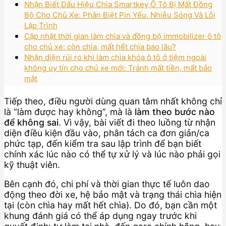
Nhận Biết Dấu Hiệu Chìa Smartkey Ô Tô Bị Mất Đồng
Bộ Cho Chủ Xe: Phân Biệt Pin Yếu, Nhiễu Sóng Và Lỗi
Lập Trình
Cập nhật thời gian làm chìa và đồng bộ immobilizer ô tô
cho chủ xe: còn chìa, mất hết chìa bao lâu?
Nhận diện rủi ro khi làm chìa khóa ô tô ở tiệm ngoài
không uy tín cho chủ xe mới: Tránh mất tiền, mất bảo
mật
Tiếp theo, điều người dùng quan tâm nhất không chỉ
là “làm được hay không”, mà là
làm theo bước nào
để không sai
. Vì vậy, bài viết đi theo luồng từ nhận
diện điều kiện đầu vào, phân tách ca đơn giản/ca
phức tạp, đến kiểm tra sau lập trình để bạn biết
chính xác lúc nào có thể tự xử lý và lúc nào phải gọi
kỹ thuật viên.
Bên cạnh đó, chi phí và thời gian thực tế luôn dao
động theo đời xe, hệ bảo mật và trạng thái chìa hiện
tại (còn chìa hay mất hết chìa). Do đó, bạn cần một
khung đánh giá có thể áp dụng ngay trước khi