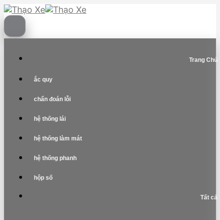
Skip
to
content
Trang Chủ
ắc quy
chẩn đoán lỗi
hệ thống lái
hệ thống làm mát
hệ thống phanh
hộp số
Tất cả