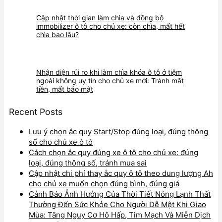
Cập nhật thời gian làm chìa và đồng bộ
immobilizer ô tô cho chủ xe: còn chìa, mất hết
chìa bao lâu?
Nhận diện rủi ro khi làm chìa khóa ô tô ở tiệm
ngoài không uy tín cho chủ xe mới: Tránh mất
tiền, mất bảo mật
Recent Posts
Lưu ý chọn ắc quy Start/Stop đúng loại, đúng thông
số cho chủ xe ô tô
Cách chọn ắc quy đúng xe ô tô cho chủ xe: đúng
loại, đúng thông số, tránh mua sai
Cập nhật chi phí thay ắc quy ô tô theo dung lượng Ah
cho chủ xe muốn chọn đúng bình, đúng giá
Cảnh Báo Ảnh Hưởng Của Thời Tiết Nóng Lạnh Thất
Thường Đến Sức Khỏe Cho Người Dễ Mệt Khi Giao
Mùa: Tăng Nguy Cơ Hô Hấp, Tim Mạch Và Miễn Dịch