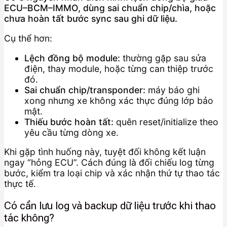
ECU–BCM–IMMO, dùng sai chuẩn chip/chìa, hoặc
chưa hoàn tất bước sync sau ghi dữ liệu.
Cụ thể hơn:
Lệch đồng bộ module:
thường gặp sau sửa
điện, thay module, hoặc từng can thiệp trước
đó.
Sai chuẩn chip/transponder:
máy báo ghi
xong nhưng xe không xác thực đúng lớp bảo
mật.
Thiếu bước hoàn tất:
quên reset/initialize theo
yêu cầu từng dòng xe.
Khi gặp tình huống này, tuyệt đối không kết luận
ngay “hỏng ECU”. Cách đúng là đối chiếu log từng
bước, kiểm tra loại chip và xác nhận thứ tự thao tác
thực tế.
Có cần lưu log và backup dữ liệu trước khi thao
tác không?