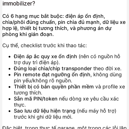
immobilizer?
Có 6 hạng mục bắt buộc: điện áp ổn định,
chìa/phôi đúng chuẩn, pin chìa đủ mạnh, dữ liệu xe
hợp lệ, thiết bị tương thích, và phương án dự
phòng khi gián đoạn.
Cụ thể, checklist trước khi thao tác:
Điện áp ắc quy xe ổn định
(nên có nguồn hỗ
trợ duy trì điện áp).
Đúng loại chìa/chip transponder
theo đời xe.
Pin remote đạt ngưỡng ổn định
, không dùng
pin yếu/không rõ nguồn.
Thiết bị có bản quyền phần mềm
và profile xe
tương thích.
Sẵn mã PIN/token
nếu dòng xe yêu cầu xác
thực.
Sao lưu dữ liệu hiện trạng
(nếu máy hỗ trợ)
trước khi ghi dữ liệu mới.
Đặc biệt, trong thực tế garage, một trong các lỗi lặp