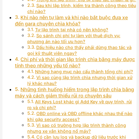
Sau khi lập trình, kiểm tra thành công theo tiêu
chí nào?
Khi nào nên tự làm và khi nào bắt buộc đưa xe
đến gara chuyên chìa khóa?
Tự lập trình tại nhà có nên không?
So sánh chi phí tự làm với thuê dịch vụ:
phương án nào tối ưu hơn?
Dấu hiệu nào cho thấy phải dừng thao tác và
gọi kỹ thuật viên ngay?
Chi phí và thời gian lập trình chìa bằng máy được
tính theo những yếu tố nào?
Những hạng mục nào cấu thành tổng chi phí?
Vì sao cùng lập trình chìa nhưng thời gian xử
lý khác nhau?
Những tình huống hiếm trong lập trình chìa bằng
máy và cách giảm thiểu rủi ro chuyên sâu
All Keys Lost khác gì Add Key về quy trình, rủi
ro và chi phí?
OBD online và OBD offline khác nhau thế nào
khi gặp security access?
Vì sao có trường hợp lập trình thành công
nhưng xe vẫn không nổ máy?
Có cần lưu log và backup dữ liệu trước khi