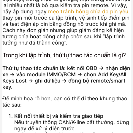
lại nhiều nhất là bỏ qua kiểm tra pin remote. Vì vậy,
hãy áp dụng ngay
mẹo tránh hỏng chìa do pin yếu
:
thay pin mới trước ca lập trình, vệ sinh tiếp điểm pin
và test điện áp pin bằng đồng hồ trước khi ghi mã.
Cách này đơn giản nhưng giúp giảm đáng kể hiện
tượng chìa hoạt động chập chờn sau khi “lập trình
tưởng như đã thành công”.
Trong khi lập trình, thứ tự thao tác chuẩn là gì?
Thứ tự thao tác chuẩn là: kết nối OBD → nhận diện
xe → vào module IMMO/BCM → chọn Add Key/All
Keys Lost → ghi dữ liệu → đồng bộ remote/smart
key.
Để minh họa rõ hơn, bạn có thể đi theo khung thao
tác sau:
Kết nối thiết bị và kiểm tra giao tiếp
Nếu truyền thông CAN/K-line bất thường, dừng
ngay để xử lý điện trước.