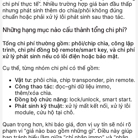
chi phí thực tế”. Nhiều trường hợp giá ban đầu thấp
nhưng phát sinh thêm do chìa/phôi không đúng
chuẩn hoặc phải xử lý lỗi phát sinh sau thao tác.
Những hạng mục nào cấu thành tổng chi phí?
Tổng chi phí thường gồm: phôi/chip chìa, công lập
trình, chi phí đồng bộ remote/smart key, và chi phí
xử lý phát sinh nếu có lỗi điện hoặc bảo mật.
Cụ thể, từng nhóm chi phí có thể gồm:
Vật tư:
phôi chìa, chip transponder, pin remote.
Công thao tác:
đọc–ghi dữ liệu immo,
thêm/xóa chìa.
Đồng bộ chức năng:
lock/unlock, smart start.
Phát sinh kỹ thuật:
xử lý mất kết nối, xử lý lỗi
module, cứu hộ tại chỗ.
Quan trọng hơn, khi báo giá, đơn vị uy tín sẽ nói rõ
phạm vi “giá nào bao gồm những gì”. Điều này giúp
bạn tránh hiểu lầm giữa “chỉ nhận immo” và “nhận