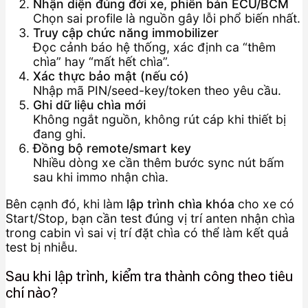
Nhận diện đúng đời xe, phiên bản ECU/BCM
Chọn sai profile là nguồn gây lỗi phổ biến nhất.
Truy cập chức năng immobilizer
Đọc cảnh báo hệ thống, xác định ca “thêm
chìa” hay “mất hết chìa”.
Xác thực bảo mật (nếu có)
Nhập mã PIN/seed-key/token theo yêu cầu.
Ghi dữ liệu chìa mới
Không ngắt nguồn, không rút cáp khi thiết bị
đang ghi.
Đồng bộ remote/smart key
Nhiều dòng xe cần thêm bước sync nút bấm
sau khi immo nhận chìa.
Bên cạnh đó, khi làm
lập trình chìa khóa
cho xe có
Start/Stop, bạn cần test đúng vị trí anten nhận chìa
trong cabin vì sai vị trí đặt chìa có thể làm kết quả
test bị nhiễu.
Sau khi lập trình, kiểm tra thành công theo tiêu
chí nào?