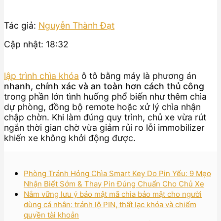
Tác giả:
Nguyễn Thành Đạt
Cập nhật: 18:32
lập trình chìa khóa
ô tô bằng máy là phương án
nhanh, chính xác và an toàn hơn cách thủ công
trong phần lớn tình huống phổ biến như thêm chìa
dự phòng, đồng bộ remote hoặc xử lý chìa nhận
chập chờn. Khi làm đúng quy trình, chủ xe vừa rút
ngắn thời gian chờ vừa giảm rủi ro lỗi immobilizer
khiến xe không khởi động được.
Phòng Tránh Hỏng Chìa Smart Key Do Pin Yếu: 9 Mẹo
Nhận Biết Sớm & Thay Pin Đúng Chuẩn Cho Chủ Xe
Nắm vững lưu ý bảo mật mã chìa bảo mật cho người
dùng cá nhân: tránh lộ PIN, thất lạc khóa và chiếm
quyền tài khoản