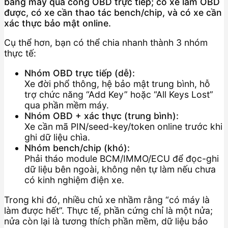
bằng máy qua cổng OBD trực tiếp; có xe làm OBD
được, có xe cần thao tác bench/chip, và có xe cần
xác thực bảo mật online.
Cụ thể hơn, bạn có thể chia nhanh thành 3 nhóm
thực tế:
Nhóm OBD trực tiếp (dễ):
Xe đời phổ thông, hệ bảo mật trung bình, hỗ
trợ chức năng “Add Key” hoặc “All Keys Lost”
qua phần mềm máy.
Nhóm OBD + xác thực (trung bình):
Xe cần mã PIN/seed-key/token online trước khi
ghi dữ liệu chìa.
Nhóm bench/chip (khó):
Phải tháo module BCM/IMMO/ECU để đọc-ghi
dữ liệu bên ngoài, không nên tự làm nếu chưa
có kinh nghiệm điện xe.
Trong khi đó, nhiều chủ xe nhầm rằng “có máy là
làm được hết”. Thực tế, phần cứng chỉ là một nửa;
nửa còn lại là tương thích phần mềm, dữ liệu bảo