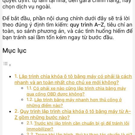
quyết định: tự làm tại nhà, đến gara chính hãng, hay
chọn dịch vụ ngoài.
Để bắt đầu, phần nội dung chính dưới đây sẽ trả lời
theo đúng ý định tìm kiếm:
quy trình A–Z
, tiêu chí an
toàn, so sánh phương án, và các tình huống hiếm để
bạn tránh sai lầm tốn kém ngay từ bước đầu.
Mục lục
Lập trình chìa khóa ô tô bằng máy có phải là cách
nhanh và an toàn nhất cho chủ xe mới không?
Có phải xe nào cũng lập trình chìa bằng máy
qua cổng OBD được không?
Lập trình bằng máy nhanh hơn thủ công ở
những điểm nào?
Quy trình lập trình chìa khóa ô tô bằng máy từ A–
Z gồm những bước nào?
Trước khi lập trình cần chuẩn bị gì để tránh lỗi
immobilizer?
Trong khi lập trình, thứ tự thao tác chuẩn là gì?