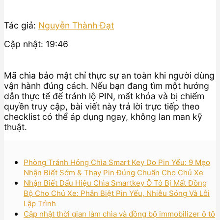
Tác giả:
Nguyễn Thành Đạt
Cập nhật: 19:46
Mã chìa bảo mật chỉ thực sự an toàn khi người dùng
vận hành đúng cách. Nếu bạn đang tìm một hướng
dẫn thực tế để tránh lộ PIN, mất khóa và bị chiếm
quyền truy cập, bài viết này trả lời trực tiếp theo
checklist có thể áp dụng ngay, không lan man kỹ
thuật.
Phòng Tránh Hỏng Chìa Smart Key Do Pin Yếu: 9 Mẹo
Nhận Biết Sớm & Thay Pin Đúng Chuẩn Cho Chủ Xe
Nhận Biết Dấu Hiệu Chìa Smartkey Ô Tô Bị Mất Đồng
Bộ Cho Chủ Xe: Phân Biệt Pin Yếu, Nhiễu Sóng Và Lỗi
Lập Trình
Cập nhật thời gian làm chìa và đồng bộ immobilizer ô tô