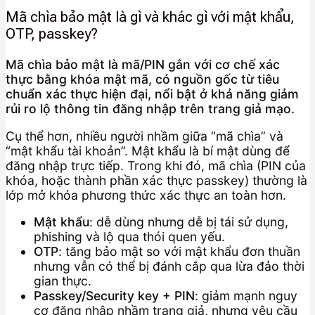
Mã chìa bảo mật là gì và khác gì với mật khẩu,
OTP, passkey?
Mã chìa bảo mật là mã/PIN gắn với cơ chế xác
thực bằng khóa mật mã, có nguồn gốc từ tiêu
chuẩn xác thực hiện đại, nổi bật ở khả năng giảm
rủi ro lộ thông tin đăng nhập trên trang giả mạo.
Cụ thể hơn, nhiều người nhầm giữa “mã chìa” và
“mật khẩu tài khoản”. Mật khẩu là bí mật dùng để
đăng nhập trực tiếp. Trong khi đó, mã chìa (PIN của
khóa, hoặc thành phần xác thực passkey) thường là
lớp mở khóa phương thức xác thực an toàn hơn.
Mật khẩu
: dễ dùng nhưng dễ bị tái sử dụng,
phishing và lộ qua thói quen yếu.
OTP
: tăng bảo mật so với mật khẩu đơn thuần
nhưng vẫn có thể bị đánh cắp qua lừa đảo thời
gian thực.
Passkey/Security key + PIN
: giảm mạnh nguy
cơ đăng nhập nhầm trang giả, nhưng yêu cầu