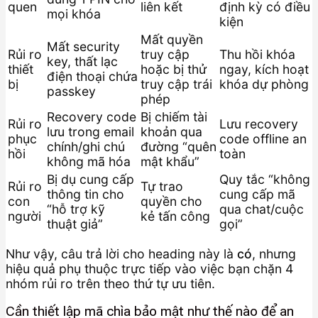
quen
liên kết
định kỳ có điều
mọi khóa
kiện
Mất quyền
Mất security
Rủi ro
truy cập
Thu hồi khóa
key, thất lạc
thiết
hoặc bị thử
ngay, kích hoạt
điện thoại chứa
bị
truy cập trái
khóa dự phòng
passkey
phép
Recovery code
Bị chiếm tài
Rủi ro
Lưu recovery
lưu trong email
khoản qua
phục
code offline an
chính/ghi chú
đường “quên
hồi
toàn
không mã hóa
mật khẩu”
Bị dụ cung cấp
Quy tắc “không
Rủi ro
Tự trao
thông tin cho
cung cấp mã
con
quyền cho
“hỗ trợ kỹ
qua chat/cuộc
người
kẻ tấn công
thuật giả”
gọi”
Như vậy, câu trả lời cho heading này là
có
, nhưng
hiệu quả phụ thuộc trực tiếp vào việc bạn chặn 4
nhóm rủi ro trên theo thứ tự ưu tiên.
Cần thiết lập mã chìa bảo mật như thế nào để an