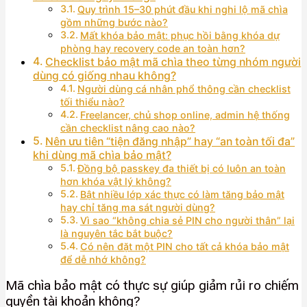
Quy trình 15–30 phút đầu khi nghi lộ mã chìa
gồm những bước nào?
Mất khóa bảo mật: phục hồi bằng khóa dự
phòng hay recovery code an toàn hơn?
Checklist bảo mật mã chìa theo từng nhóm người
dùng có giống nhau không?
Người dùng cá nhân phổ thông cần checklist
tối thiểu nào?
Freelancer, chủ shop online, admin hệ thống
cần checklist nâng cao nào?
Nên ưu tiên “tiện đăng nhập” hay “an toàn tối đa”
khi dùng mã chìa bảo mật?
Đồng bộ passkey đa thiết bị có luôn an toàn
hơn khóa vật lý không?
Bật nhiều lớp xác thực có làm tăng bảo mật
hay chỉ tăng ma sát người dùng?
Vì sao “không chia sẻ PIN cho người thân” lại
là nguyên tắc bắt buộc?
Có nên đặt một PIN cho tất cả khóa bảo mật
để dễ nhớ không?
Mã chìa bảo mật có thực sự giúp giảm rủi ro chiếm
quyền tài khoản không?