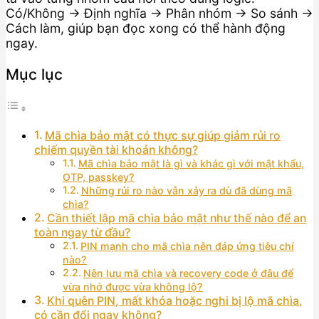
Có/Không → Định nghĩa → Phân nhóm → So sánh →
Cách làm, giúp bạn đọc xong có thể hành động
ngay.
Mục lục
Mã chìa bảo mật có thực sự giúp giảm rủi ro
chiếm quyền tài khoản không?
Mã chìa bảo mật là gì và khác gì với mật khẩu,
OTP, passkey?
Những rủi ro nào vẫn xảy ra dù đã dùng mã
chìa?
Cần thiết lập mã chìa bảo mật như thế nào để an
toàn ngay từ đầu?
PIN mạnh cho mã chìa nên đáp ứng tiêu chí
nào?
Nên lưu mã chìa và recovery code ở đâu để
vừa nhớ được vừa không lộ?
Khi quên PIN, mất khóa hoặc nghi bị lộ mã chìa,
có cần đổi ngay không?