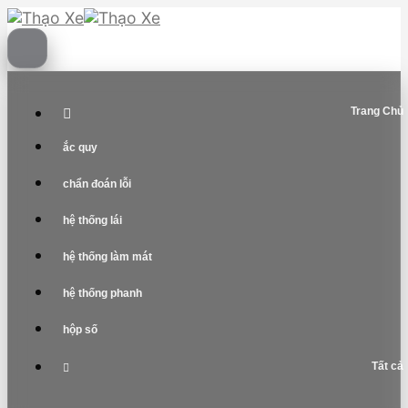
Skip
to
content
Trang Chủ
ắc quy
chẩn đoán lỗi
hệ thống lái
hệ thống làm mát
hệ thống phanh
hộp số
Tất cả