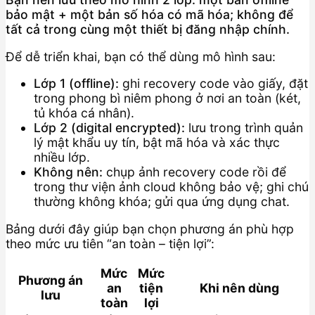
bảo mật + một bản số hóa có mã hóa; không để
tất cả trong cùng một thiết bị đăng nhập chính.
Để dễ triển khai, bạn có thể dùng mô hình sau:
Lớp 1 (offline):
ghi recovery code vào giấy, đặt
trong phong bì niêm phong ở nơi an toàn (két,
tủ khóa cá nhân).
Lớp 2 (digital encrypted):
lưu trong trình quản
lý mật khẩu uy tín, bật mã hóa và xác thực
nhiều lớp.
Không nên:
chụp ảnh recovery code rồi để
trong thư viện ảnh cloud không bảo vệ; ghi chú
thường không khóa; gửi qua ứng dụng chat.
Bảng dưới đây giúp bạn chọn phương án phù hợp
theo mức ưu tiên “an toàn – tiện lợi”:
Mức
Mức
Phương án
an
tiện
Khi nên dùng
lưu
toàn
lợi