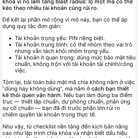
khóa vì nó làm tăng blast radius: lộ một mã có thể
kéo theo nhiều tài khoản cùng rủi ro.
Để kết lại phần mở rộng vi mô này, bạn có thể áp
dụng quy tắc đơn giản:
Tài khoản trọng yếu: PIN riêng biệt.
Tài khoản trung bình: có thể nhóm theo vai trò
nhưng vẫn tách khỏi nhóm trọng yếu.
Tài khoản ít quan trọng: dùng mức bảo mật tiêu
chuẩn, không trộn với tài khoản tài chính/công
việc.
Tóm lại, bài toán bảo mật mã chìa không nằm ở việc
“dùng hay không dùng”, mà nằm ở
cách bạn thiết
kế thói quen vận hành
. Nếu bạn làm đúng ba điểm
trục — thiết lập chuẩn, dự phòng chuẩn, phản ứng
sự cố chuẩn — bạn đã đi trước phần lớn rủi ro
chiếm quyền tài khoản trong thực tế.
Như vậy, từ checklist nền tảng đến kịch bản nâng
cao như lập trình chìa khóa và nhận biết dấu hiệu