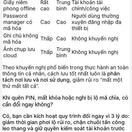
Giấy niêm
Rất
Trung
Tài khoản tài
phong offline
cao
bình
chính/công việc
Password
Người dùng thường
manager có
Cao
Cao
xuyên đăng nhập đa
mã hóa
thiết bị
Ghi chú không
Thấp
Cao
Không khuyến nghị
mã hóa
Ảnh chụp lưu
Trung
Thấp
Không khuyến nghị
cloud
bình
Theo khuyến nghị phổ biến trong thực hành an toàn
thông tin cá nhân, cách lưu tốt nhất luôn là
phân
tách nơi lưu và nơi sử dụng
, giảm rủi ro “mất một
thứ mất tất cả”.
Khi quên PIN, mất khóa hoặc nghi bị lộ mã chìa, có
cần đổi ngay không?
Có, bạn cần kích hoạt quy trình đổi ngay vì 3 lý do:
giảm thời gian phơi lộ rủi ro, chặn chuỗi tấn công
leo thang và giữ quyền kiểm soát tài khoản trước