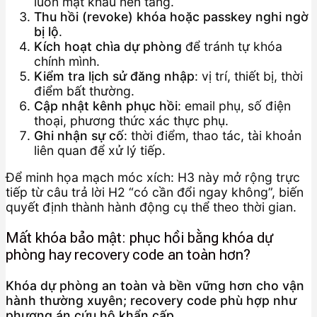
luôn mật khẩu nền tảng.
Thu hồi (revoke) khóa hoặc passkey nghi ngờ
bị lộ
.
Kích hoạt chìa dự phòng
để tránh tự khóa
chính mình.
Kiểm tra lịch sử đăng nhập
: vị trí, thiết bị, thời
điểm bất thường.
Cập nhật kênh phục hồi
: email phụ, số điện
thoại, phương thức xác thực phụ.
Ghi nhận sự cố
: thời điểm, thao tác, tài khoản
liên quan để xử lý tiếp.
Để minh họa mạch móc xích: H3 này mở rộng trực
tiếp từ câu trả lời H2 “có cần đổi ngay không”, biến
quyết định thành hành động cụ thể theo thời gian.
Mất khóa bảo mật: phục hồi bằng khóa dự
phòng hay recovery code an toàn hơn?
Khóa dự phòng an toàn và bền vững hơn cho vận
hành thường xuyên; recovery code phù hợp như
phương án cứu hộ khẩn cấp.