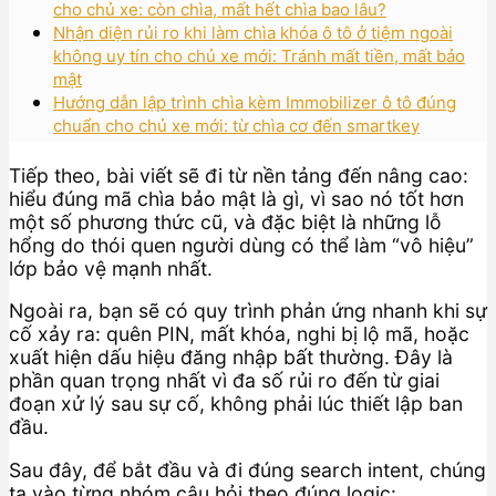
cho chủ xe: còn chìa, mất hết chìa bao lâu?
Nhận diện rủi ro khi làm chìa khóa ô tô ở tiệm ngoài
không uy tín cho chủ xe mới: Tránh mất tiền, mất bảo
mật
Hướng dẫn lập trình chìa kèm Immobilizer ô tô đúng
chuẩn cho chủ xe mới: từ chìa cơ đến smartkey
Tiếp theo, bài viết sẽ đi từ nền tảng đến nâng cao:
hiểu đúng mã chìa bảo mật là gì, vì sao nó tốt hơn
một số phương thức cũ, và đặc biệt là những lỗ
hổng do thói quen người dùng có thể làm “vô hiệu”
lớp bảo vệ mạnh nhất.
Ngoài ra, bạn sẽ có quy trình phản ứng nhanh khi sự
cố xảy ra: quên PIN, mất khóa, nghi bị lộ mã, hoặc
xuất hiện dấu hiệu đăng nhập bất thường. Đây là
phần quan trọng nhất vì đa số rủi ro đến từ giai
đoạn xử lý sau sự cố, không phải lúc thiết lập ban
đầu.
Sau đây, để bắt đầu và đi đúng search intent, chúng
ta vào từng nhóm câu hỏi theo đúng logic: