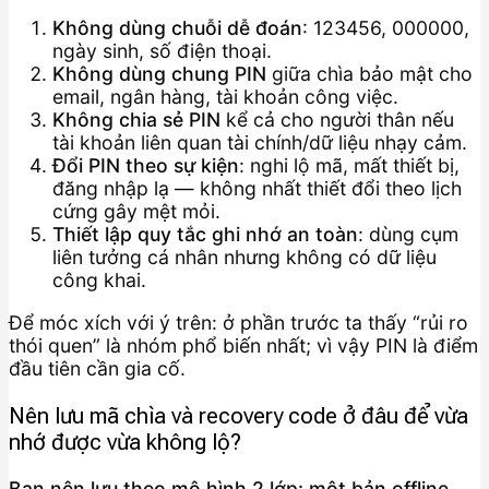
Không dùng chuỗi dễ đoán
: 123456, 000000,
ngày sinh, số điện thoại.
Không dùng chung PIN
giữa chìa bảo mật cho
email, ngân hàng, tài khoản công việc.
Không chia sẻ PIN
kể cả cho người thân nếu
tài khoản liên quan tài chính/dữ liệu nhạy cảm.
Đổi PIN theo sự kiện
: nghi lộ mã, mất thiết bị,
đăng nhập lạ — không nhất thiết đổi theo lịch
cứng gây mệt mỏi.
Thiết lập quy tắc ghi nhớ an toàn
: dùng cụm
liên tưởng cá nhân nhưng không có dữ liệu
công khai.
Để móc xích với ý trên: ở phần trước ta thấy “rủi ro
thói quen” là nhóm phổ biến nhất; vì vậy PIN là điểm
đầu tiên cần gia cố.
Nên lưu mã chìa và recovery code ở đâu để vừa
nhớ được vừa không lộ?
Bạn nên lưu theo mô hình 2 lớp: một bản offline