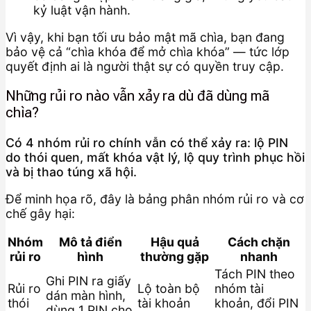
kỷ luật vận hành.
Vì vậy, khi bạn tối ưu bảo mật mã chìa, bạn đang
bảo vệ cả “chìa khóa để mở chìa khóa” — tức lớp
quyết định ai là người thật sự có quyền truy cập.
Những rủi ro nào vẫn xảy ra dù đã dùng mã
chìa?
Có 4 nhóm rủi ro chính vẫn có thể xảy ra: lộ PIN
do thói quen, mất khóa vật lý, lộ quy trình phục hồi
và bị thao túng xã hội.
Để minh họa rõ, đây là bảng phân nhóm rủi ro và cơ
chế gây hại:
Nhóm
Mô tả điển
Hậu quả
Cách chặn
rủi ro
hình
thường gặp
nhanh
Tách PIN theo
Ghi PIN ra giấy
Rủi ro
Lộ toàn bộ
nhóm tài
dán màn hình,
thói
tài khoản
khoản, đổi PIN
dùng 1 PIN cho