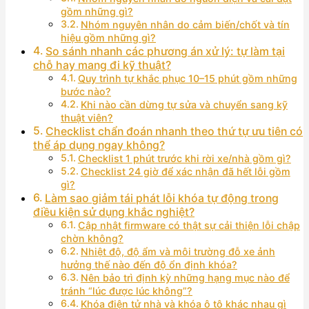
gồm những gì?
Nhóm nguyên nhân do cảm biến/chốt và tín
hiệu gồm những gì?
So sánh nhanh các phương án xử lý: tự làm tại
chỗ hay mang đi kỹ thuật?
Quy trình tự khắc phục 10–15 phút gồm những
bước nào?
Khi nào cần dừng tự sửa và chuyển sang kỹ
thuật viên?
Checklist chẩn đoán nhanh theo thứ tự ưu tiên có
thể áp dụng ngay không?
Checklist 1 phút trước khi rời xe/nhà gồm gì?
Checklist 24 giờ để xác nhận đã hết lỗi gồm
gì?
Làm sao giảm tái phát lỗi khóa tự động trong
điều kiện sử dụng khắc nghiệt?
Cập nhật firmware có thật sự cải thiện lỗi chập
chờn không?
Nhiệt độ, độ ẩm và môi trường đỗ xe ảnh
hưởng thế nào đến độ ổn định khóa?
Nên bảo trì định kỳ những hạng mục nào để
tránh “lúc được lúc không”?
Khóa điện tử nhà và khóa ô tô khác nhau gì