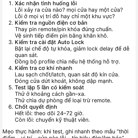
Xác nhận tình huống lỗi
Lỗi xảy ra cửa nào? mọi cửa hay một cửa?
Lỗi ở mọi vị trí đỗ hay chỉ một khu vực?
Kiểm tra nguồn điện cơ bản
Thay pin remote/pin khóa đúng chuẩn.
Vệ sinh tiếp điểm pin bằng khăn khô.
Kiểm tra cài đặt Auto Lock
Bật lại chế độ tự khóa, giảm lock delay để dễ
quan sát.
Đồng bộ profile chìa nếu hệ thống hỗ trợ.
Kiểm tra cơ khí nhanh
Lau sạch chốt/latch, quan sát độ kín cửa.
Đóng cửa dứt khoát, không dập mạnh.
Test lặp 5 lần có kiểm soát
Thử ở khoảng cách gần–xa.
Thử chìa dự phòng để loại trừ remote.
Chốt quyết định
Hết lỗi: theo dõi 24–72 giờ.
Còn lỗi: chuyển kỹ thuật viên.
Mẹo thực hành: khi test, ghi nhanh theo mẫu “thời
điểm – vị trí – cửa nào lỗi – tín hiệu đèn/âm báo”.