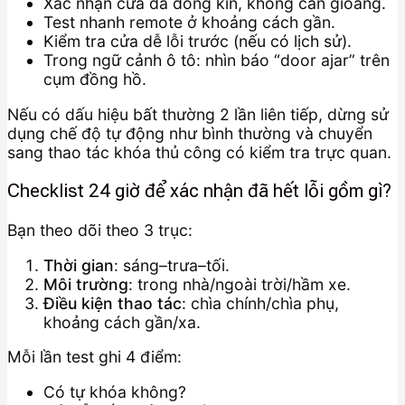
Xác nhận cửa đã đóng kín, không cấn gioăng.
Test nhanh remote ở khoảng cách gần.
Kiểm tra cửa dễ lỗi trước (nếu có lịch sử).
Trong ngữ cảnh ô tô: nhìn báo “door ajar” trên
cụm đồng hồ.
Nếu có dấu hiệu bất thường 2 lần liên tiếp, dừng sử
dụng chế độ tự động như bình thường và chuyển
sang thao tác khóa thủ công có kiểm tra trực quan.
Checklist 24 giờ để xác nhận đã hết lỗi gồm gì?
Bạn theo dõi theo 3 trục:
Thời gian
: sáng–trưa–tối.
Môi trường
: trong nhà/ngoài trời/hầm xe.
Điều kiện thao tác
: chìa chính/chìa phụ,
khoảng cách gần/xa.
Mỗi lần test ghi 4 điểm:
Có tự khóa không?