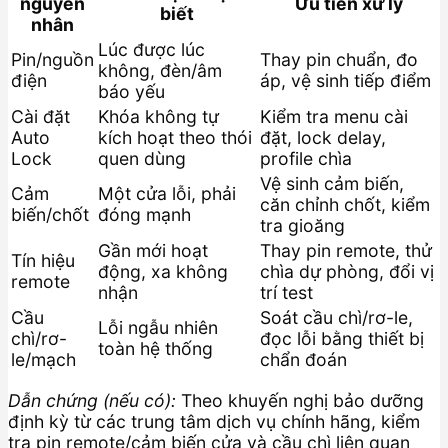
nguyên
Ưu tiên xử lý
biết
nhân
Lúc được lúc
Pin/nguồn
Thay pin chuẩn, đo
không, đèn/âm
điện
áp, vệ sinh tiếp điểm
báo yếu
Cài đặt
Khóa không tự
Kiểm tra menu cài
Auto
kích hoạt theo thói
đặt, lock delay,
Lock
quen dùng
profile chìa
Vệ sinh cảm biến,
Cảm
Một cửa lỗi, phải
căn chỉnh chốt, kiểm
biến/chốt
đóng mạnh
tra gioăng
Gần mới hoạt
Thay pin remote, thử
Tín hiệu
động, xa không
chìa dự phòng, đổi vị
remote
nhận
trí test
Cầu
Soát cầu chì/rơ-le,
Lỗi ngẫu nhiên
chì/rơ-
đọc lỗi bằng thiết bị
toàn hệ thống
le/mạch
chẩn đoán
Dẫn chứng (nếu có):
Theo khuyến nghị bảo dưỡng
định kỳ từ các trung tâm dịch vụ chính hãng, kiểm
tra pin remote/cảm biến cửa và cầu chì liên quan