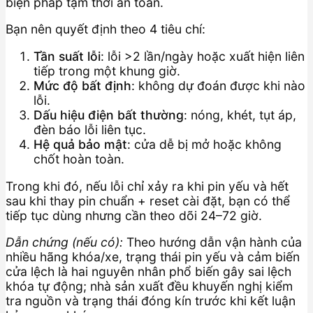
biện pháp tạm thời an toàn.
Bạn nên quyết định theo 4 tiêu chí:
Tần suất lỗi
: lỗi >2 lần/ngày hoặc xuất hiện liên
tiếp trong một khung giờ.
Mức độ bất định
: không dự đoán được khi nào
lỗi.
Dấu hiệu điện bất thường
: nóng, khét, tụt áp,
đèn báo lỗi liên tục.
Hệ quả bảo mật
: cửa dễ bị mở hoặc không
chốt hoàn toàn.
Trong khi đó, nếu lỗi chỉ xảy ra khi pin yếu và hết
sau khi thay pin chuẩn + reset cài đặt, bạn có thể
tiếp tục dùng nhưng cần theo dõi 24–72 giờ.
Dẫn chứng (nếu có):
Theo hướng dẫn vận hành của
nhiều hãng khóa/xe, trạng thái pin yếu và cảm biến
cửa lệch là hai nguyên nhân phổ biến gây sai lệch
khóa tự động; nhà sản xuất đều khuyến nghị kiểm
tra nguồn và trạng thái đóng kín trước khi kết luận