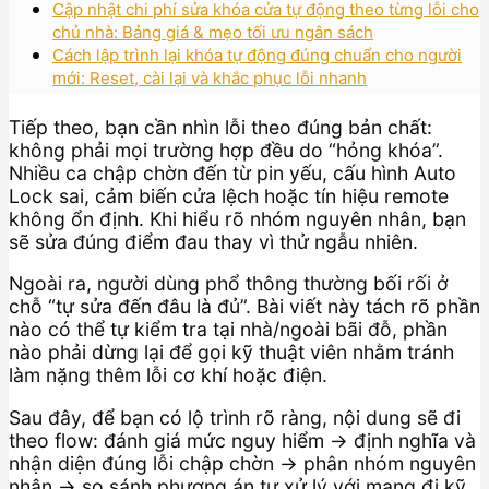
Cập nhật chi phí sửa khóa cửa tự động theo từng lỗi cho
chủ nhà: Bảng giá & mẹo tối ưu ngân sách
Cách lập trình lại khóa tự động đúng chuẩn cho người
mới: Reset, cài lại và khắc phục lỗi nhanh
Tiếp theo, bạn cần nhìn lỗi theo đúng bản chất:
không phải mọi trường hợp đều do “hỏng khóa”.
Nhiều ca chập chờn đến từ pin yếu, cấu hình Auto
Lock sai, cảm biến cửa lệch hoặc tín hiệu remote
không ổn định. Khi hiểu rõ nhóm nguyên nhân, bạn
sẽ sửa đúng điểm đau thay vì thử ngẫu nhiên.
Ngoài ra, người dùng phổ thông thường bối rối ở
chỗ “tự sửa đến đâu là đủ”. Bài viết này tách rõ phần
nào có thể tự kiểm tra tại nhà/ngoài bãi đỗ, phần
nào phải dừng lại để gọi kỹ thuật viên nhằm tránh
làm nặng thêm lỗi cơ khí hoặc điện.
Sau đây, để bạn có lộ trình rõ ràng, nội dung sẽ đi
theo flow: đánh giá mức nguy hiểm → định nghĩa và
nhận diện đúng lỗi chập chờn → phân nhóm nguyên
nhân → so sánh phương án tự xử lý với mang đi kỹ