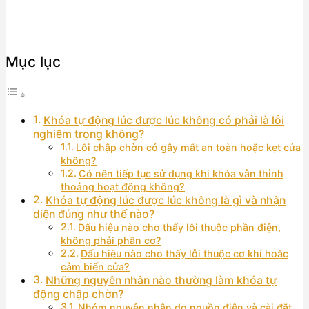
Mục lục
Khóa tự động lúc được lúc không có phải là lỗi
nghiêm trọng không?
Lỗi chập chờn có gây mất an toàn hoặc kẹt cửa
không?
Có nên tiếp tục sử dụng khi khóa vẫn thỉnh
thoảng hoạt động không?
Khóa tự động lúc được lúc không là gì và nhận
diện đúng như thế nào?
Dấu hiệu nào cho thấy lỗi thuộc phần điện,
không phải phần cơ?
Dấu hiệu nào cho thấy lỗi thuộc cơ khí hoặc
cảm biến cửa?
Những nguyên nhân nào thường làm khóa tự
động chập chờn?
Nhóm nguyên nhân do nguồn điện và cài đặt