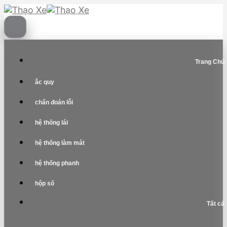
Skip
to
content
Trang Chủ
ắc quy
chẩn đoán lỗi
hệ thống lái
hệ thống làm mát
hệ thống phanh
hộp số
Tất cả