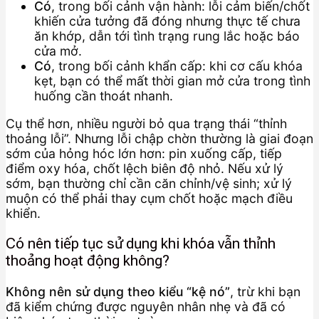
Có
, trong bối cảnh vận hành: lỗi cảm biến/chốt
khiến cửa tưởng đã đóng nhưng thực tế chưa
ăn khớp, dẫn tới tình trạng rung lắc hoặc báo
cửa mở.
Có
, trong bối cảnh khẩn cấp: khi cơ cấu khóa
kẹt, bạn có thể mất thời gian mở cửa trong tình
huống cần thoát nhanh.
Cụ thể hơn, nhiều người bỏ qua trạng thái “thỉnh
thoảng lỗi”. Nhưng lỗi chập chờn thường là giai đoạn
sớm của hỏng hóc lớn hơn: pin xuống cấp, tiếp
điểm oxy hóa, chốt lệch biên độ nhỏ. Nếu xử lý
sớm, bạn thường chỉ cần căn chỉnh/vệ sinh; xử lý
muộn có thể phải thay cụm chốt hoặc mạch điều
khiển.
Có nên tiếp tục sử dụng khi khóa vẫn thỉnh
thoảng hoạt động không?
Không nên sử dụng theo kiểu “kệ nó”
, trừ khi bạn
đã kiểm chứng được nguyên nhân nhẹ và đã có