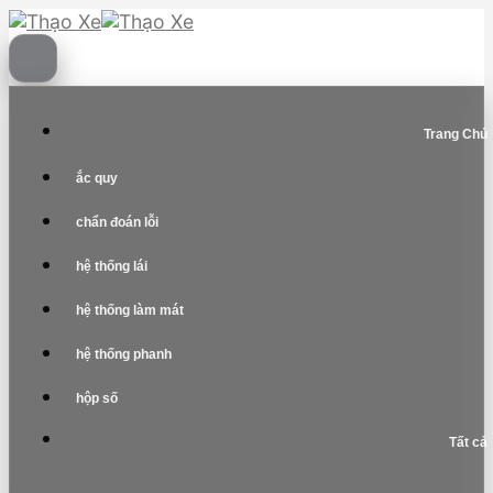
Skip
to
content
Trang Chủ
ắc quy
chẩn đoán lỗi
hệ thống lái
hệ thống làm mát
hệ thống phanh
hộp số
Tất cả