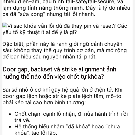
nhiễu điện–ẩm, cấu hình fail-safe/fail-secure, và
lạm dụng tính năng thông minh.
Đây là lý do nhiều
ca đã “sửa xong” nhưng tái lỗi nhanh.
Đặc biệt, phần này là ranh giới ngữ cảnh chuyên
sâu: không thay thế quy trình cơ bản, mà mở rộng
để bạn hiểu sâu nguyên nhân tái phát.
Door gap, backset và strike alignment ảnh
hưởng thế nào đến việc chốt tự khóa?
Sai số nhỏ ở cơ khí gây hệ quả lớn ở điện tử. Khi
door gap lệch hoặc strike plate lệch tâm, mô-tơ
phải kéo tải cao hơn bình thường:
Chốt chạm cạnh lỗ nhận, đi nửa hành trình rồi
trả về.
Hệ thống hiểu nhầm “đã khóa” hoặc “chưa
khóa”, tạo lỗi lặp.