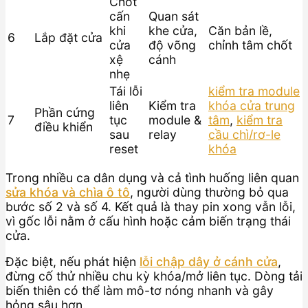
Chốt
cấn
Quan sát
khi
khe cửa,
Căn bản lề,
6
Lắp đặt cửa
cửa
độ võng
chỉnh tâm chốt
xệ
cánh
nhẹ
Tái lỗi
kiểm tra module
liên
Kiểm tra
khóa cửa trung
Phần cứng
7
tục
module &
tâm
,
kiểm tra
điều khiển
sau
relay
cầu chì/rơ-le
reset
khóa
Trong nhiều ca dân dụng và cả tình huống liên quan
sửa khóa và chìa ô tô
, người dùng thường bỏ qua
bước số 2 và số 4. Kết quả là thay pin xong vẫn lỗi,
vì gốc lỗi nằm ở cấu hình hoặc cảm biến trạng thái
cửa.
Đặc biệt, nếu phát hiện
lỗi chập dây ở cánh cửa
,
đừng cố thử nhiều chu kỳ khóa/mở liên tục. Dòng tải
biến thiên có thể làm mô-tơ nóng nhanh và gây
hỏng sâu hơn.