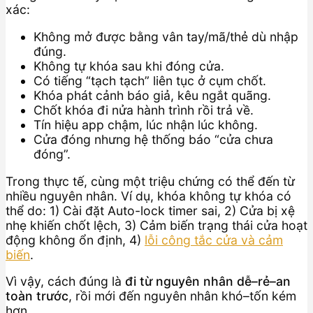
xác:
Không mở được bằng vân tay/mã/thẻ dù nhập
đúng.
Không tự khóa sau khi đóng cửa.
Có tiếng “tạch tạch” liên tục ở cụm chốt.
Khóa phát cảnh báo giả, kêu ngắt quãng.
Chốt khóa đi nửa hành trình rồi trả về.
Tín hiệu app chậm, lúc nhận lúc không.
Cửa đóng nhưng hệ thống báo “cửa chưa
đóng”.
Trong thực tế, cùng một triệu chứng có thể đến từ
nhiều nguyên nhân. Ví dụ, khóa không tự khóa có
thể do: 1) Cài đặt Auto-lock timer sai, 2) Cửa bị xệ
nhẹ khiến chốt lệch, 3) Cảm biến trạng thái cửa hoạt
động không ổn định, 4)
lỗi công tắc cửa và cảm
biến
.
Vì vậy, cách đúng là
đi từ nguyên nhân dễ–rẻ–an
toàn trước
, rồi mới đến nguyên nhân khó–tốn kém
hơn.