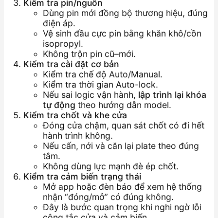
Kiểm tra pin/nguồn
Dùng pin mới đồng bộ thương hiệu, đúng
điện áp.
Vệ sinh đầu cực pin bằng khăn khô/cồn
isopropyl.
Không trộn pin cũ–mới.
Kiểm tra cài đặt cơ bản
Kiểm tra chế độ Auto/Manual.
Kiểm tra thời gian Auto-lock.
Nếu sai logic vận hành,
lập trình lại khóa
tự động
theo hướng dẫn model.
Kiểm tra chốt và khe cửa
Đóng cửa chậm, quan sát chốt có đi hết
hành trình không.
Nếu cấn, nới và căn lại plate theo đúng
tâm.
Không dùng lực mạnh đè ép chốt.
Kiểm tra cảm biến trạng thái
Mở app hoặc đèn báo để xem hệ thống
nhận “đóng/mở” có đúng không.
Đây là bước quan trọng khi nghi ngờ lỗi
công tắc cửa và cảm biến.