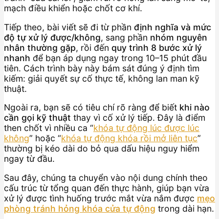
mạch điều khiển hoặc chốt cơ khí.
Tiếp theo, bài viết sẽ đi từ phần
định nghĩa và mức
độ tự xử lý được/không
, sang phần
nhóm nguyên
nhân thường gặp
, rồi đến
quy trình 8 bước xử lý
nhanh
để bạn áp dụng ngay trong 10–15 phút đầu
tiên. Cách trình bày này bám sát đúng ý định tìm
kiếm: giải quyết sự cố thực tế, không lan man kỹ
thuật.
Ngoài ra, bạn sẽ có tiêu chí rõ ràng để biết
khi nào
cần gọi kỹ thuật
thay vì cố xử lý tiếp. Đây là điểm
then chốt vì nhiều ca “
khóa tự động lúc được lúc
không
” hoặc “
khóa tự động khóa rồi mở liên tục
”
thường bị kéo dài do bỏ qua dấu hiệu nguy hiểm
ngay từ đầu.
Sau đây, chúng ta chuyển vào nội dung chính theo
cấu trúc từ tổng quan đến thực hành, giúp bạn vừa
xử lý được tình huống trước mắt vừa nắm được
mẹo
phòng tránh hỏng khóa cửa tự động
trong dài hạn.