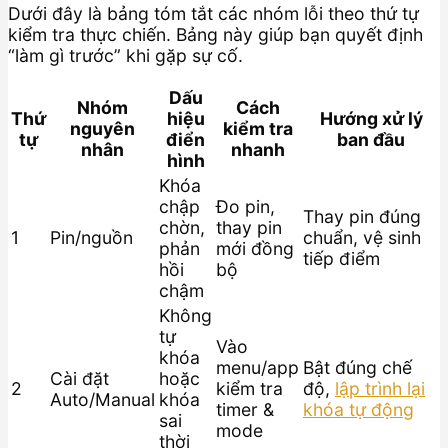
Dưới đây là bảng tóm tắt các nhóm lỗi theo thứ tự
kiểm tra thực chiến. Bảng này giúp bạn quyết định
“làm gì trước” khi gặp sự cố.
Dấu
Nhóm
Cách
Thứ
hiệu
Hướng xử lý
nguyên
kiểm tra
tự
điển
ban đầu
nhân
nhanh
hình
Khóa
chập
Đo pin,
Thay pin đúng
chờn,
thay pin
1
Pin/nguồn
chuẩn, vệ sinh
phản
mới đồng
tiếp điểm
hồi
bộ
chậm
Không
tự
Vào
khóa
menu/app
Bật đúng chế
Cài đặt
hoặc
2
kiểm tra
độ,
lập trình lại
Auto/Manual
khóa
timer &
khóa tự động
sai
mode
thời