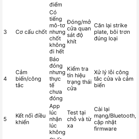
điểm
Có
tiếng
Đóng/mở
mô-tơ
Căn lại strike
cửa quan
3
Cơ cấu chốt
nhưng
plate, bôi trơn
sát độ
chốt
đúng loại
khít
không
đi hết
Báo
đóng
Kiểm tra
Cảm
nhưng
Xử lý lỗi công
tín hiệu
4
biến/công
thực
tắc cửa và cảm
trạng thái
tắc
tế
biến
cửa
chưa
đóng
App
Cài lại
lúc
Test tại
Kết nối điều
mạng/Bluetooth,
5
nhận
chỗ và từ
khiển
cập nhật
lúc
xa
firmware
không