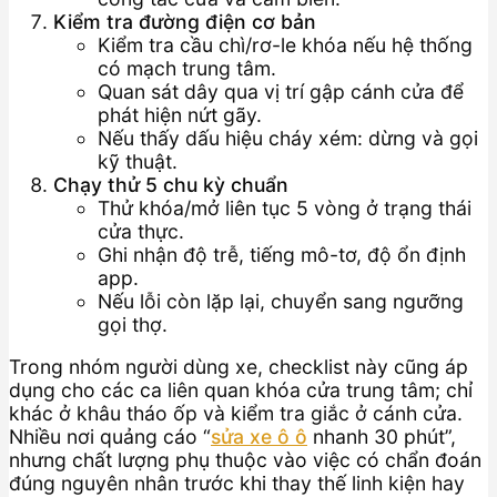
Kiểm tra đường điện cơ bản
Kiểm tra cầu chì/rơ-le khóa nếu hệ thống
có mạch trung tâm.
Quan sát dây qua vị trí gập cánh cửa để
phát hiện nứt gãy.
Nếu thấy dấu hiệu cháy xém: dừng và gọi
kỹ thuật.
Chạy thử 5 chu kỳ chuẩn
Thử khóa/mở liên tục 5 vòng ở trạng thái
cửa thực.
Ghi nhận độ trễ, tiếng mô-tơ, độ ổn định
app.
Nếu lỗi còn lặp lại, chuyển sang ngưỡng
gọi thợ.
Trong nhóm người dùng xe, checklist này cũng áp
dụng cho các ca liên quan khóa cửa trung tâm; chỉ
khác ở khâu tháo ốp và kiểm tra giắc ở cánh cửa.
Nhiều nơi quảng cáo “
sửa xe ô ô
nhanh 30 phút”,
nhưng chất lượng phụ thuộc vào việc có chẩn đoán
đúng nguyên nhân trước khi thay thế linh kiện hay