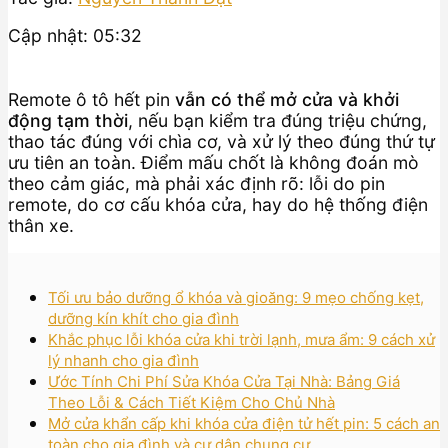
Cập nhật: 05:32
Remote ô tô hết pin
vẫn có thể mở cửa và khởi
động tạm thời
, nếu bạn kiểm tra đúng triệu chứng,
thao tác đúng với chìa cơ, và xử lý theo đúng thứ tự
ưu tiên an toàn. Điểm mấu chốt là không đoán mò
theo cảm giác, mà phải xác định rõ: lỗi do pin
remote, do cơ cấu khóa cửa, hay do hệ thống điện
thân xe.
Tối ưu bảo dưỡng ổ khóa và gioăng: 9 mẹo chống kẹt,
dưỡng kín khít cho gia đình
Khắc phục lỗi khóa cửa khi trời lạnh, mưa ẩm: 9 cách xử
lý nhanh cho gia đình
Ước Tính Chi Phí Sửa Khóa Cửa Tại Nhà: Bảng Giá
Theo Lỗi & Cách Tiết Kiệm Cho Chủ Nhà
Mở cửa khẩn cấp khi khóa cửa điện tử hết pin: 5 cách an
toàn cho gia đình và cư dân chung cư