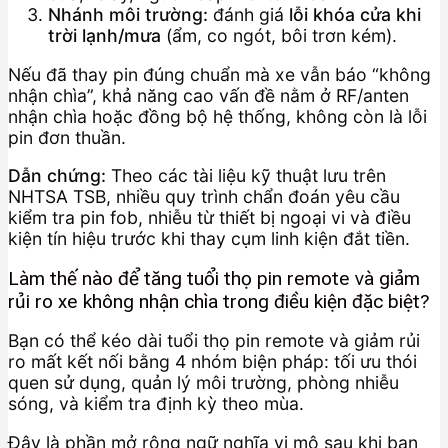
Nhánh môi trường:
đánh giá
lỗi khóa cửa khi
trời lạnh/mưa
(ẩm, co ngót, bôi trơn kém).
Nếu đã thay pin đúng chuẩn mà xe vẫn báo “không
nhận chìa”, khả năng cao vấn đề nằm ở RF/anten
nhận chìa hoặc đồng bộ hệ thống, không còn là lỗi
pin đơn thuần.
Dẫn chứng:
Theo các tài liệu kỹ thuật lưu trên
NHTSA TSB, nhiều quy trình chẩn đoán yêu cầu
kiểm tra pin fob, nhiễu từ thiết bị ngoại vi và điều
kiện tín hiệu trước khi thay cụm linh kiện đắt tiền.
Làm thế nào để tăng tuổi thọ pin remote và giảm
rủi ro xe không nhận chìa trong điều kiện đặc biệt?
Bạn có thể kéo dài tuổi thọ pin remote và giảm rủi
ro mất kết nối bằng 4 nhóm biện pháp: tối ưu thói
quen sử dụng, quản lý môi trường, phòng nhiễu
sóng, và kiểm tra định kỳ theo mùa.
Đây là phần mở rộng ngữ nghĩa vi mô sau khi bạn