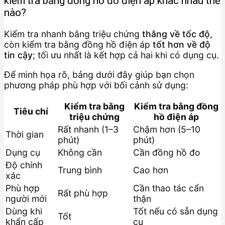
kiểm tra bằng đồng hồ đo điện áp khác nhau thế
nào?
Kiểm tra nhanh bằng triệu chứng
thắng về tốc độ
,
còn kiểm tra bằng đồng hồ điện áp
tốt hơn về độ
tin cậy
; tối ưu nhất là kết hợp cả hai khi có dụng cụ.
Để minh họa rõ, bảng dưới đây giúp bạn chọn
phương pháp phù hợp với bối cảnh sử dụng:
Kiểm tra bằng
Kiểm tra bằng đồng
Tiêu chí
triệu chứng
hồ điện áp
Rất nhanh (1–3
Chậm hơn (5–10
Thời gian
phút)
phút)
Dụng cụ
Không cần
Cần đồng hồ đo
Độ chính
Trung bình
Cao hơn
xác
Phù hợp
Cần thao tác cẩn
Rất phù hợp
người mới
thận
Dùng khi
Tốt nếu có sẵn dụng
Tốt
khẩn cấp
cụ