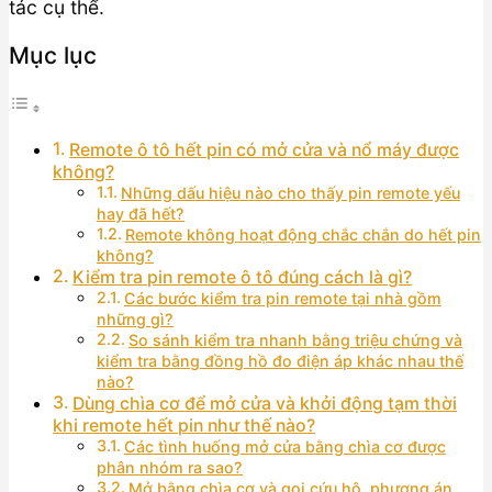
tác cụ thể.
Mục lục
Remote ô tô hết pin có mở cửa và nổ máy được
không?
Những dấu hiệu nào cho thấy pin remote yếu
hay đã hết?
Remote không hoạt động chắc chắn do hết pin
không?
Kiểm tra pin remote ô tô đúng cách là gì?
Các bước kiểm tra pin remote tại nhà gồm
những gì?
So sánh kiểm tra nhanh bằng triệu chứng và
kiểm tra bằng đồng hồ đo điện áp khác nhau thế
nào?
Dùng chìa cơ để mở cửa và khởi động tạm thời
khi remote hết pin như thế nào?
Các tình huống mở cửa bằng chìa cơ được
phân nhóm ra sao?
Mở bằng chìa cơ và gọi cứu hộ, phương án