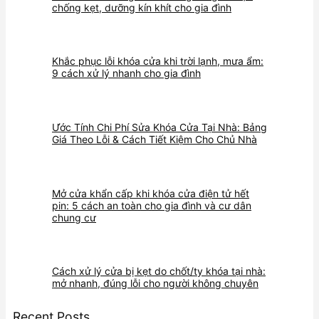
chống kẹt, dưỡng kín khít cho gia đình
Khắc phục lỗi khóa cửa khi trời lạnh, mưa ẩm:
9 cách xử lý nhanh cho gia đình
Ước Tính Chi Phí Sửa Khóa Cửa Tại Nhà: Bảng
Giá Theo Lỗi & Cách Tiết Kiệm Cho Chủ Nhà
Mở cửa khẩn cấp khi khóa cửa điện tử hết
pin: 5 cách an toàn cho gia đình và cư dân
chung cư
Cách xử lý cửa bị kẹt do chốt/ty khóa tại nhà:
mở nhanh, đúng lỗi cho người không chuyên
Recent Posts