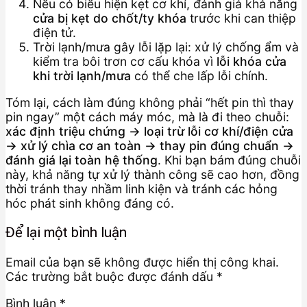
Nếu có biểu hiện kẹt cơ khí, đánh giá khả năng
cửa bị kẹt do chốt/ty khóa
trước khi can thiệp
điện tử.
Trời lạnh/mưa gây lỗi lặp lại: xử lý chống ẩm và
kiểm tra bôi trơn cơ cấu khóa vì
lỗi khóa cửa
khi trời lạnh/mưa
có thể che lấp lỗi chính.
Tóm lại, cách làm đúng không phải “hết pin thì thay
pin ngay” một cách máy móc, mà là đi theo chuỗi:
xác định triệu chứng → loại trừ lỗi cơ khí/điện cửa
→ xử lý chìa cơ an toàn → thay pin đúng chuẩn →
đánh giá lại toàn hệ thống
. Khi bạn bám đúng chuỗi
này, khả năng tự xử lý thành công sẽ cao hơn, đồng
thời tránh thay nhầm linh kiện và tránh các hỏng
hóc phát sinh không đáng có.
Để lại một bình luận
Email của bạn sẽ không được hiển thị công khai.
Các trường bắt buộc được đánh dấu
*
Bình luận
*