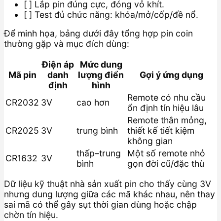
[ ] Lắp pin đúng cực, đóng vỏ khít.
[ ] Test đủ chức năng: khóa/mở/cốp/đề nổ.
Để minh họa, bảng dưới đây tổng hợp pin coin
thường gặp và mục đích dùng:
Điện áp
Mức dung
Mã pin
danh
lượng điển
Gợi ý ứng dụng
định
hình
Remote có nhu cầu
CR2032
3V
cao hơn
ổn định tín hiệu lâu
Remote thân mỏng,
CR2025
3V
trung bình
thiết kế tiết kiệm
không gian
thấp–trung
Một số remote nhỏ
CR1632
3V
bình
gọn đời cũ/đặc thù
Dữ liệu kỹ thuật nhà sản xuất pin cho thấy cùng 3V
nhưng dung lượng giữa các mã khác nhau, nên thay
sai mã có thể gây sụt thời gian dùng hoặc chập
chờn tín hiệu.