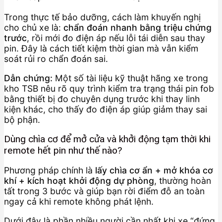
Trong thực tế bảo dưỡng, cách làm khuyến nghị
cho chủ xe là:
chẩn đoán nhanh bằng triệu chứng
trước
, rồi mới đo điện áp nếu lỗi tái diễn sau thay
pin. Đây là cách tiết kiệm thời gian mà vẫn kiểm
soát rủi ro chẩn đoán sai.
Dẫn chứng:
Một số tài liệu kỹ thuật hãng xe trong
kho TSB nêu rõ quy trình kiểm tra trạng thái pin fob
bằng thiết bị đo chuyên dụng trước khi thay linh
kiện khác, cho thấy đo điện áp giúp giảm thay sai
bộ phận.
Dùng chìa cơ để mở cửa và khởi động tạm thời khi
remote hết pin như thế nào?
Phương pháp chính là
lấy chìa cơ ẩn + mở khóa cơ
khí + kích hoạt khởi động dự phòng
, thường hoàn
tất trong 3 bước và giúp bạn rời điểm đỗ an toàn
ngay cả khi remote không phát lệnh.
Dưới đây là phần nhiều người cần nhất khi xe “đứng