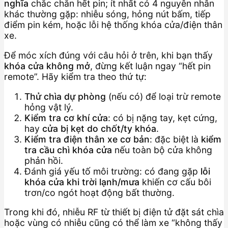
nghĩa
chắc chắn hết pin; ít nhất có 4 nguyên nhân
khác thường gặp: nhiễu sóng, hỏng nút bấm, tiếp
điểm pin kém, hoặc lỗi hệ thống khóa cửa/điện thân
xe.
Để móc xích đúng với câu hỏi ở trên, khi bạn thấy
khóa cửa không mở
, đừng kết luận ngay “hết pin
remote”. Hãy kiểm tra theo thứ tự:
Thử chìa dự phòng
(nếu có) để loại trừ remote
hỏng vật lý.
Kiểm tra cơ khí cửa
: có bị nặng tay, kẹt cứng,
hay
cửa bị kẹt do chốt/ty khóa
.
Kiểm tra điện thân xe cơ bản
: đặc biệt là
kiểm
tra cầu chì khóa cửa
nếu toàn bộ cửa không
phản hồi.
Đánh giá yếu tố môi trường: có đang gặp
lỗi
khóa cửa khi trời lạnh/mưa
khiến cơ cấu bôi
trơn/co ngót hoạt động bất thường.
Trong khi đó, nhiễu RF từ thiết bị điện tử đặt sát chìa
hoặc vùng có nhiễu cũng có thể làm xe “không thấy