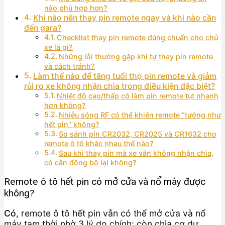
nào phù hợp hơn?
Khi nào nên thay pin remote ngay và khi nào cần
đến gara?
Checklist thay pin remote đúng chuẩn cho chủ
xe là gì?
Những lỗi thường gặp khi tự thay pin remote
và cách tránh?
Làm thế nào để tăng tuổi thọ pin remote và giảm
rủi ro xe không nhận chìa trong điều kiện đặc biệt?
Nhiệt độ cao/thấp có làm pin remote tụt nhanh
hơn không?
Nhiễu sóng RF có thể khiến remote “tưởng như
hết pin” không?
So sánh pin CR2032, CR2025 và CR1632 cho
remote ô tô khác nhau thế nào?
Sau khi thay pin mà xe vẫn không nhận chìa,
có cần đồng bộ lại không?
Remote ô tô hết pin có mở cửa và nổ máy được
không?
Có
, remote ô tô hết pin vẫn có thể mở cửa và nổ
máy tạm thời nhờ 3 lý do chính: còn chìa cơ dự