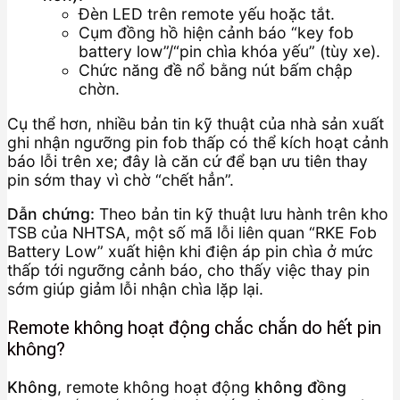
Đèn LED trên remote yếu hoặc tắt.
Cụm đồng hồ hiện cảnh báo “key fob
battery low”/“pin chìa khóa yếu” (tùy xe).
Chức năng đề nổ bằng nút bấm chập
chờn.
Cụ thể hơn, nhiều bản tin kỹ thuật của nhà sản xuất
ghi nhận ngưỡng pin fob thấp có thể kích hoạt cảnh
báo lỗi trên xe; đây là căn cứ để bạn ưu tiên thay
pin sớm thay vì chờ “chết hẳn”.
Dẫn chứng:
Theo bản tin kỹ thuật lưu hành trên kho
TSB của NHTSA, một số mã lỗi liên quan “RKE Fob
Battery Low” xuất hiện khi điện áp pin chìa ở mức
thấp tới ngưỡng cảnh báo, cho thấy việc thay pin
sớm giúp giảm lỗi nhận chìa lặp lại.
Remote không hoạt động chắc chắn do hết pin
không?
Không
, remote không hoạt động
không đồng