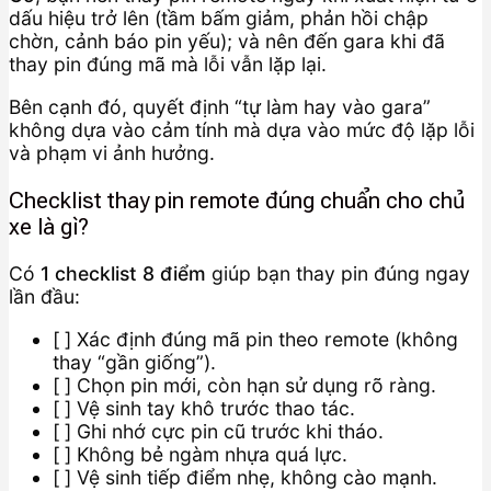
dấu hiệu trở lên (tầm bấm giảm, phản hồi chập
chờn, cảnh báo pin yếu); và nên đến gara khi đã
thay pin đúng mã mà lỗi vẫn lặp lại.
Bên cạnh đó, quyết định “tự làm hay vào gara”
không dựa vào cảm tính mà dựa vào mức độ lặp lỗi
và phạm vi ảnh hưởng.
Checklist thay pin remote đúng chuẩn cho chủ
xe là gì?
Có
1 checklist 8 điểm
giúp bạn thay pin đúng ngay
lần đầu:
[ ] Xác định đúng mã pin theo remote (không
thay “gần giống”).
[ ] Chọn pin mới, còn hạn sử dụng rõ ràng.
[ ] Vệ sinh tay khô trước thao tác.
[ ] Ghi nhớ cực pin cũ trước khi tháo.
[ ] Không bẻ ngàm nhựa quá lực.
[ ] Vệ sinh tiếp điểm nhẹ, không cào mạnh.