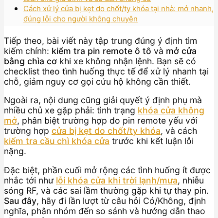
Cách xử lý cửa bị kẹt do chốt/ty khóa tại nhà: mở nhanh,
đúng lỗi cho người không chuyên
Tiếp theo, bài viết này tập trung đúng ý định tìm
kiếm chính:
kiểm tra pin remote ô tô
và
mở cửa
bằng chìa cơ
khi xe không nhận lệnh. Bạn sẽ có
checklist theo tình huống thực tế để xử lý nhanh tại
chỗ, giảm nguy cơ gọi cứu hộ không cần thiết.
Ngoài ra, nội dung cũng giải quyết ý định phụ mà
nhiều chủ xe gặp phải: tình trạng
khóa cửa không
mở
, phân biệt trường hợp do pin remote yếu với
trường hợp
cửa bị kẹt do chốt/ty khóa
, và cách
kiểm tra cầu chì khóa cửa
trước khi kết luận lỗi
nặng.
Đặc biệt, phần cuối mở rộng các tình huống ít được
nhắc tới như
lỗi khóa cửa khi trời lạnh/mưa
, nhiễu
sóng RF, và các sai lầm thường gặp khi tự thay pin.
Sau đây
, hãy đi lần lượt từ câu hỏi Có/Không, định
nghĩa, phân nhóm đến so sánh và hướng dẫn thao