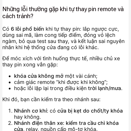
Những lỗi thường gặp khi tự thay pin remote và
cách tránh?
Có
6 lỗi phổ biến
khi tự thay pin: lắp ngược cực,
dùng sai mã, làm cong tiếp điểm, đóng vỏ lệch
ngàm, bỏ qua test sau thay, và kết luận sai nguyên
nhân khi hệ thống cửa đang có lỗi khác.
Để móc xích với tình huống thực tế, nhiều chủ xe
thay pin xong vẫn gặp:
khóa cửa không mở
một vài cánh;
cảm giác remote “khi được khi không”;
hoặc lỗi lặp lại trong điều kiện
trời lạnh/mưa
.
Khi đó, bạn cần kiểm tra theo nhánh sau:
Nhánh cơ khí:
có
cửa bị kẹt do chốt/ty khóa
hay không.
Nhánh điện thân xe:
kiểm tra cầu chì khóa
cửa
, relay, nguồn cấp mô-tơ khóa.