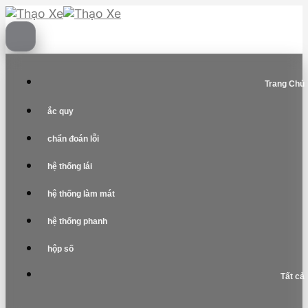
Skip
to
content
Trang Chủ
ắc quy
chẩn đoán lỗi
hệ thống lái
hệ thống làm mát
hệ thống phanh
hộp số
Tất cả