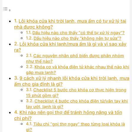
Lỗi khóa cửa khi trời lạnh, mưa ẩm có tự xử lý tại
nhà được không?
Dấu hiệu nào cho thấy “có thể tự xử lý ngay”?
Dấu hiệu nào cho thấy “không nên tự sửa”?
Lỗi khóa cửa khi lạnh/mưa ẩm là gì và vì sao xảy
ra?
Các nguyên nhân phổ biến được phân nhóm
như thế nào?
Khóa cơ và khóa điện tử khác nhau thế nào khi
gặp mưa lạnh?
9 cách xử lý nhanh lỗi khóa cửa khi trời lạnh, mưa
ẩm cho gia đình là gì?
Checklist 5 bước cho khóa cơ thực hiện trong
15 phút gồm gì?
Checklist 4 bước cho khóa điện tử/vân tay khi
tay ướt, lạnh là gì?
Khi nào nên gọi thợ để tránh hỏng nặng và tốn
chi phí?
Tiêu chí “gọi thợ ngay” theo từng loại khóa là
gì?