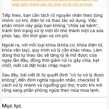
phân biệt nhanh cầu chì cháy và lỗi mô-tơ khóa
Tiếp theo, bạn cần tách rõ nguyên nhân theo từng
nhóm: cơ khí, điện tử và thao tác sử dụng. Việc
phân nhóm này giúp bạn không “chữa sai bệnh”,
tránh tình trạng xử lý một lỗi nhỏ thành một ca sửa
phức tạp, tốn thời gian và chi phí.
Ngoài ra, với mỗi loại khóa (khóa cơ, khóa điện tử,
khóa vân tay), quy trình xử lý cần khác nhau. Làm
đúng thứ tự thao tác sẽ tăng tỷ lệ mở được cửa
ngay lần đầu, đồng thời giảm rủi ro gãy chìa, kẹt
chốt, mất cài đặt hoặc chập mạch.
Sau đây, bài viết đi từ quyết định “có tự xử lý được
không”, đến định nghĩa nguyên nhân, checklist 9
cách xử lý nhanh và ngưỡng gọi thợ, trước khi mở
rộng sang phần phòng ngừa theo mùa mưa lạnh.
Mục lục