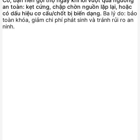
Có, bạn nên gọi thợ ngay khi lỗi vượt quá ngưỡng
an toàn: kẹt cứng, chập chờn nguồn lặp lại, hoặc
có dấu hiệu cơ cấu/chốt bị biến dạng.
Ba lý do: bảo
toàn khóa, giảm chi phí phát sinh và tránh rủi ro an
ninh.