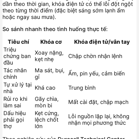
dần theo thời gian, khóa điện tử có thể lỗi đột ngột
theo từng thời điểm (đặc biệt sáng sớm lạnh ẩm
hoặc ngay sau mưa).
So sánh nhanh theo tình huống thực tế:
Tiêu chí
Khóa cơ
Khóa điện tử/vân tay
Triệu
Xoay nặng,
chứng ban
Chập chờn nhận lệnh
kẹt nhẹ
đầu
Tác nhân
Ma sát, bụi,
Ẩm, pin yếu, cảm biến
chính
gỉ
Tự xử lý tại
Khá cao
Trung bình
nhà
Rủi ro khi
Gãy chìa,
Mất cài đặt, chập mạch
làm sai
mòn bi
Dấu hiệu
Kẹt cứng,
Lỗi nguồn lặp lại, không
phải gọi
lệch chốt
nhận mọi phương thức
thợ
lớn