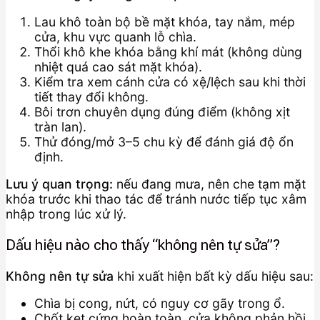
Lau khô toàn bộ bề mặt khóa, tay nắm, mép
cửa, khu vực quanh lỗ chìa.
Thổi khô khe khóa bằng khí mát (không dùng
nhiệt quá cao sát mặt khóa).
Kiểm tra xem cánh cửa có xệ/lệch sau khi thời
tiết thay đổi không.
Bôi trơn chuyên dụng đúng điểm (không xịt
tràn lan).
Thử đóng/mở 3–5 chu kỳ để đánh giá độ ổn
định.
Lưu ý quan trọng:
nếu đang mưa, nên che tạm mặt
khóa trước khi thao tác để tránh nước tiếp tục xâm
nhập trong lúc xử lý.
Dấu hiệu nào cho thấy “không nên tự sửa”?
Không nên tự sửa
khi xuất hiện bất kỳ dấu hiệu sau:
Chìa bị cong, nứt, có nguy cơ gãy trong ổ.
Chốt kẹt cứng hoàn toàn, cửa không phản hồi