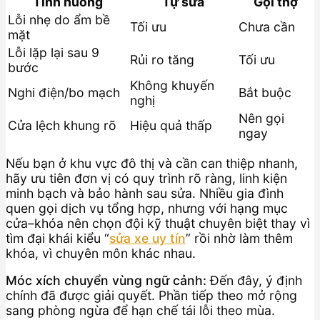
Tình huống
Tự sửa
Gọi thợ
Lỗi nhẹ do ẩm bề
Tối ưu
Chưa cần
mặt
Lỗi lặp lại sau 9
Rủi ro tăng
Tối ưu
bước
Không khuyến
Nghi điện/bo mạch
Bắt buộc
nghị
Nên gọi
Cửa lệch khung rõ
Hiệu quả thấp
ngay
Nếu bạn ở khu vực đô thị và cần can thiệp nhanh,
hãy ưu tiên đơn vị có quy trình rõ ràng, linh kiện
minh bạch và bảo hành sau sửa. Nhiều gia đình
quen gọi dịch vụ tổng hợp, nhưng với hạng mục
cửa–khóa nên chọn đội kỹ thuật chuyên biệt thay vì
tìm đại khái kiểu “
sửa xe uy tín
” rồi nhờ làm thêm
khóa, vì chuyên môn khác nhau.
Móc xích chuyển vùng ngữ cảnh:
Đến đây, ý định
chính đã được giải quyết. Phần tiếp theo mở rộng
sang phòng ngừa để hạn chế tái lỗi theo mùa.