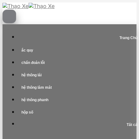
Skip
to
content
Trang Chủ
ắc quy
chẩn đoán lỗi
hệ thống lái
hệ thống làm mát
hệ thống phanh
hộp số
Tất cả