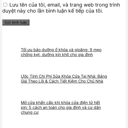
Lưu tên của tôi, email, và trang web trong trình
duyệt này cho lần bình luận kế tiếp của tôi.
Tối ưu bảo dưỡng ổ khóa và gioăng: 9 mẹo
chống kẹt, dưỡng kín khít cho gia đình
Ước Tính Chi Phí Sửa Khóa Cửa Tại Nhà: Bảng
Giá Theo Lỗi & Cách Tiết Kiệm Cho Chủ Nhà
Mở cửa khẩn cấp khi khóa cửa điện tử hết
pin: 5 cách an toàn cho gia đình và cư dân
chung cư