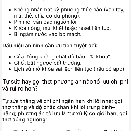
Không nhận bất kỳ phương thức nào (vân tay,
mã, thẻ, chìa cơ dự phòng).
Pin mới vẫn báo nguồn lỗi.
Khóa nóng, mùi khét hoặc reset liên tục.
Bị ngấm nước vào bo mạch.
Dấu hiệu an ninh cần ưu tiên tuyệt đối:
Cửa đóng không chặt dù báo “đã khóa”.
Chốt bật ngược bất thường.
Lịch sử mở khóa sai lệch liên tục (nếu có app).
Tự sửa hay gọi thợ: phương án nào tối ưu chi phí
và rủi ro hơn?
Tự sửa thắng về chi phí ngắn hạn khi lỗi nhẹ; gọi
thợ thắng về độ chắc chắn khi lỗi trung bình–
nặng; phương án tối ưu là “tự xử lý có giới hạn, gọi
thợ đúng ngưỡng”.