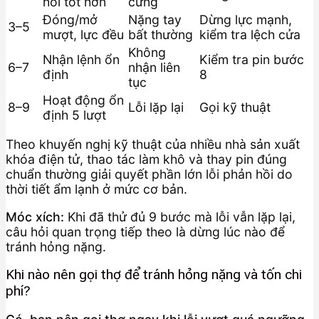
hồi tốt hơn
cứng
Đóng/mở
Nặng tay
Dừng lực mạnh,
3–5
mượt, lực đều
bất thường
kiểm tra lệch cửa
Không
Nhận lệnh ổn
Kiểm tra pin bước
6–7
nhận liên
định
8
tục
Hoạt động ổn
8–9
Lỗi lặp lại
Gọi kỹ thuật
định 5 lượt
Theo khuyến nghị kỹ thuật của nhiều nhà sản xuất
khóa điện tử, thao tác làm khô và thay pin đúng
chuẩn thường giải quyết phần lớn lỗi phản hồi do
thời tiết ẩm lạnh ở mức cơ bản.
Móc xích:
Khi đã thử đủ 9 bước mà lỗi vẫn lặp lại,
câu hỏi quan trọng tiếp theo là dừng lúc nào để
tránh hỏng nặng.
Khi nào nên gọi thợ để tránh hỏng nặng và tốn chi
phí?