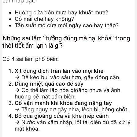
cảnh lắp đặt:
Hướng cửa đón mưa hay khuất mưa?
Có mái che hay không?
Tần suất mở cửa mỗi ngày cao hay thấp?
Những sai lầm “tưởng đúng mà hại khóa” trong
thời tiết ẩm lạnh là gì?
Có 4 sai lầm phổ biến:
Xịt dung dịch tràn lan vào mọi khe
→ Dễ kéo bụi vào sâu hơn, gây đóng cặn.
Dùng nhiệt quá cao để sấy
→ Có thể làm lão hóa gioăng nhựa và ảnh
hưởng bề mặt cảm biến.
Cố vặn mạnh khi khóa đang nặng tay
→ Tăng nguy cơ gãy chìa, lệch bi, hỏng chốt.
Bỏ qua gioăng cửa và khe mép cánh
→ Nước vẫn xâm nhập, lỗi tái diễn dù đã xử lý
mặt khóa.