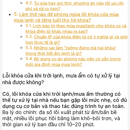
Tự sửa hay gọi thợ: phương án nào tối ưu chi
phí và rủi ro hơn?
Làm thế nào để phòng ngừa lỗi khóa cửa mùa
mưa lạnh và tăng tuổi thọ hệ khóa?
Lịch bảo trì theo mùa mưa/lạnh cho khóa cơ và
khóa điện tử khác nhau ra sao?
Chuẩn IP của khóa điện tử có ý nghĩa gì và giới
hạn thực tế là gì?
Những sai lầm “tưởng đúng mà hại khóa”
trong thời tiết ẩm lạnh là gì?
Bộ dụng cụ dự phòng nào nên có sẵn trong
mỗi gia đình mùa mưa lạnh?
Lỗi khóa cửa khi trời lạnh, mưa ẩm có tự xử lý tại
nhà được không?
Có, lỗi khóa cửa khi trời lạnh/mưa ẩm thường có
thể tự xử lý tại nhà nếu bạn gặp lỗi mức nhẹ, có đủ
dụng cụ cơ bản và thao tác đúng trình tự an toàn.
Ba lý do chính: đa số lỗi xuất phát từ ẩm/bẩn bề
mặt, nhiều lỗi phục hồi bằng làm khô–bôi trơn, và
thời gian xử lý ban đầu chỉ 10–20 phút.