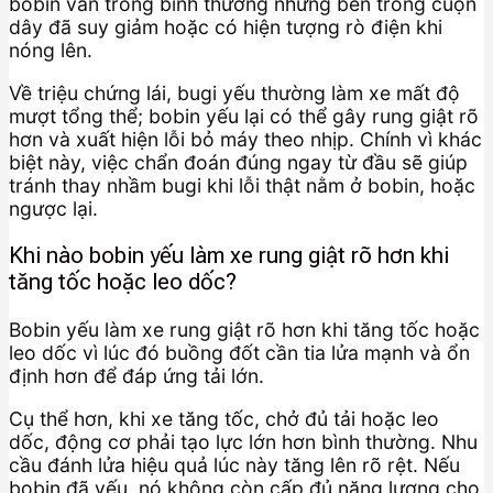
bobin vẫn trông bình thường nhưng bên trong cuộn
dây đã suy giảm hoặc có hiện tượng rò điện khi
nóng lên.
Về triệu chứng lái, bugi yếu thường làm xe mất độ
mượt tổng thể; bobin yếu lại có thể gây rung giật rõ
hơn và xuất hiện lỗi bỏ máy theo nhịp. Chính vì khác
biệt này, việc chẩn đoán đúng ngay từ đầu sẽ giúp
tránh thay nhầm bugi khi lỗi thật nằm ở bobin, hoặc
ngược lại.
Khi nào bobin yếu làm xe rung giật rõ hơn khi
tăng tốc hoặc leo dốc?
Bobin yếu làm xe rung giật rõ hơn khi tăng tốc hoặc
leo dốc vì lúc đó buồng đốt cần tia lửa mạnh và ổn
định hơn để đáp ứng tải lớn.
Cụ thể hơn, khi xe tăng tốc, chở đủ tải hoặc leo
dốc, động cơ phải tạo lực lớn hơn bình thường. Nhu
cầu đánh lửa hiệu quả lúc này tăng lên rõ rệt. Nếu
bobin đã yếu, nó không còn cấp đủ năng lượng cho