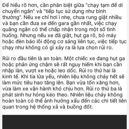
Để hiểu rõ hơn, cần phân biệt giữa “chạy tạm để di
chuyển ngắn” và “tiếp tục sử dụng như bình
thường”. Nếu xe chỉ hơi ì nhẹ, chưa rung giật nhiều
và bạn cần đưa xe đến gara gần nhất, việc chạy
quãng ngắn có thể chấp nhận trong một số tình
huống. Nhưng nếu xe đã giật, hụt ga rõ, bỏ máy
hoặc đèn báo lỗi động cơ sáng liên tục, việc tiếp tục
chạy như không có gì xảy ra là lựa chọn rủi ro.
Rủi ro đầu tiên là an toàn. Một chiếc xe đang hụt ga
hoặc phản ứng chậm sẽ rất nguy hiểm khi bạn cần
nhập làn, vượt xe hoặc leo dốc. Rủi ro thứ hai là
kinh tế. Khi tia lửa yếu, nhiên liệu không cháy hết sẽ
làm mức tiêu hao tăng lên. Bạn vừa tốn xăng hơn,
vừa làm xe vận hành khó chịu hơn. Rủi ro thứ ba là
phát sinh hư hỏng kéo theo. Nhiên liệu cháy không
hoàn toàn có thể ảnh hưởng xấu đến các chi tiết liên
quan trong hệ thống xả và buồng đốt.