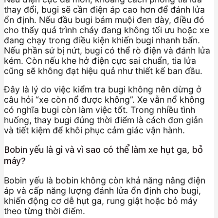
thay đổi, bugi sẽ cần điện áp cao hơn để đánh lửa
ổn định. Nếu đầu bugi bám muội đen dày, điều đó
cho thấy quá trình cháy đang không tối ưu hoặc xe
đang chạy trong điều kiện khiến bugi nhanh bẩn.
Nếu phần sứ bị nứt, bugi có thể rò điện và đánh lửa
kém. Còn nếu khe hở điện cực sai chuẩn, tia lửa
cũng sẽ không đạt hiệu quả như thiết kế ban đầu.
Đây là lý do việc kiểm tra bugi không nên dừng ở
câu hỏi “xe còn nổ được không”. Xe vẫn nổ không
có nghĩa bugi còn làm việc tốt. Trong nhiều tình
huống, thay bugi đúng thời điểm là cách đơn giản
và tiết kiệm để khôi phục cảm giác vận hành.
Bobin yếu là gì và vì sao có thể làm xe hụt ga, bỏ
máy?
Bobin yếu là bobin không còn khả năng nâng điện
áp và cấp năng lượng đánh lửa ổn định cho bugi,
khiến động cơ dễ hụt ga, rung giật hoặc bỏ máy
theo từng thời điểm.