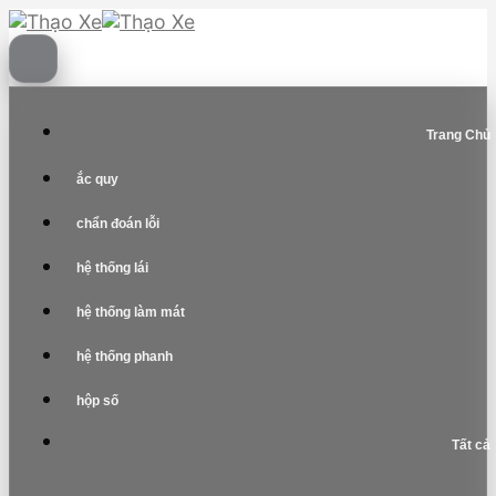
Skip
to
content
Trang Chủ
ắc quy
chẩn đoán lỗi
hệ thống lái
hệ thống làm mát
hệ thống phanh
hộp số
Tất cả