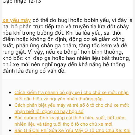
Cập nhật: 12:13
xe yếu máy
có thể do bugi hoặc bobin yếu, vì đây là
hai bộ phận trực tiếp tạo và truyền tia lửa đốt cháy
hòa khí trong buồng đốt. Khi tia lửa yếu, sai thời
điểm hoặc không ổn định, động cơ sẽ giảm công
suất, phản ứng chân ga chậm, tăng tốc kém và dễ
rung giật. Vì vậy, nếu xe bỗng ì hơn bình thường,
khó bốc khi đạp ga hoặc hao nhiên liệu bất thường,
chủ xe mới nên nghĩ ngay đến khả năng hệ thống
đánh lửa đang có vấn đề.
Cách kiểm tra phanh bó gây xe ì cho chủ xe mới: nhận
biết dấu hiệu và nguyên nhân thường gặp
Cách phân biệt yếu máy và trễ số ô tô cho chủ xe mới:
nhận biết lỗi động cơ hay hộp số
Bảo dưỡng định kỳ giúp cải thiện hiệu suất, tiết kiệm
nhiên liệu và tăng tuổi thọ ô tô cho chủ xe mới
Báo Giá Chi Phí Sửa Xe Yếu Máy Ô Tô Cho Chủ Xe: Khi