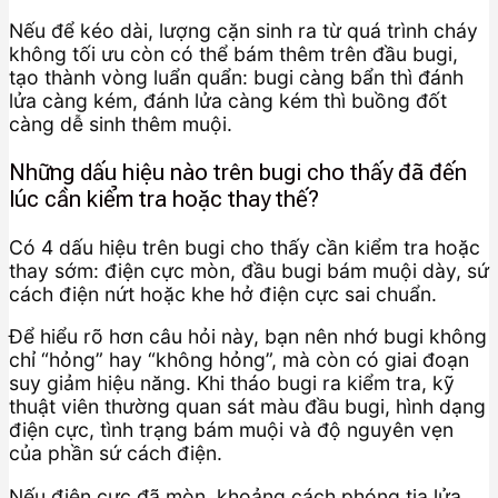
Nếu để kéo dài, lượng cặn sinh ra từ quá trình cháy
không tối ưu còn có thể bám thêm trên đầu bugi,
tạo thành vòng luẩn quẩn: bugi càng bẩn thì đánh
lửa càng kém, đánh lửa càng kém thì buồng đốt
càng dễ sinh thêm muội.
Những dấu hiệu nào trên bugi cho thấy đã đến
lúc cần kiểm tra hoặc thay thế?
Có 4 dấu hiệu trên bugi cho thấy cần kiểm tra hoặc
thay sớm: điện cực mòn, đầu bugi bám muội dày, sứ
cách điện nứt hoặc khe hở điện cực sai chuẩn.
Để hiểu rõ hơn câu hỏi này, bạn nên nhớ bugi không
chỉ “hỏng” hay “không hỏng”, mà còn có giai đoạn
suy giảm hiệu năng. Khi tháo bugi ra kiểm tra, kỹ
thuật viên thường quan sát màu đầu bugi, hình dạng
điện cực, tình trạng bám muội và độ nguyên vẹn
của phần sứ cách điện.
Nếu điện cực đã mòn, khoảng cách phóng tia lửa