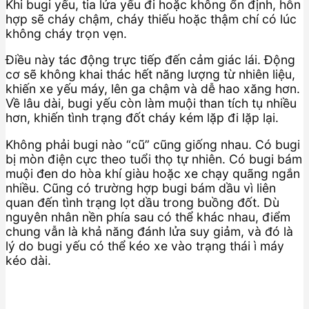
Khi bugi yếu, tia lửa yếu đi hoặc không ổn định, hỗn
hợp sẽ cháy chậm, cháy thiếu hoặc thậm chí có lúc
không cháy trọn vẹn.
Điều này tác động trực tiếp đến cảm giác lái. Động
cơ sẽ không khai thác hết năng lượng từ nhiên liệu,
khiến xe yếu máy, lên ga chậm và dễ hao xăng hơn.
Về lâu dài, bugi yếu còn làm muội than tích tụ nhiều
hơn, khiến tình trạng đốt cháy kém lặp đi lặp lại.
Không phải bugi nào “cũ” cũng giống nhau. Có bugi
bị mòn điện cực theo tuổi thọ tự nhiên. Có bugi bám
muội đen do hòa khí giàu hoặc xe chạy quãng ngắn
nhiều. Cũng có trường hợp bugi bám dầu vì liên
quan đến tình trạng lọt dầu trong buồng đốt. Dù
nguyên nhân nền phía sau có thể khác nhau, điểm
chung vẫn là khả năng đánh lửa suy giảm, và đó là
lý do bugi yếu có thể kéo xe vào trạng thái ì máy
kéo dài.