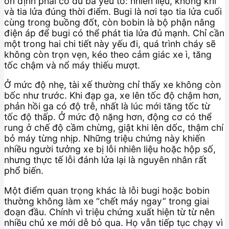
ổn định phải có đủ ba yếu tố: nhiên liệu, không khí
và tia lửa đúng thời điểm. Bugi là nơi tạo tia lửa cuối
cùng trong buồng đốt, còn bobin là bộ phận nâng
điện áp để bugi có thể phát tia lửa đủ mạnh. Chỉ cần
một trong hai chi tiết này yếu đi, quá trình cháy sẽ
không còn trọn vẹn, kéo theo cảm giác xe ì, tăng
tốc chậm và nổ máy thiếu mượt.
Ở mức độ nhẹ, tài xế thường chỉ thấy xe không còn
bốc như trước. Khi đạp ga, xe lên tốc độ chậm hơn,
phản hồi ga có độ trễ, nhất là lúc mới tăng tốc từ
tốc độ thấp. Ở mức độ nặng hơn, động cơ có thể
rung ở chế độ cầm chừng, giật khi lên dốc, thậm chí
bỏ máy từng nhịp. Những triệu chứng này khiến
nhiều người tưởng xe bị lỗi nhiên liệu hoặc hộp số,
nhưng thực tế lỗi đánh lửa lại là nguyên nhân rất
phổ biến.
Một điểm quan trọng khác là lỗi bugi hoặc bobin
thường không làm xe “chết máy ngay” trong giai
đoạn đầu. Chính vì triệu chứng xuất hiện từ từ nên
nhiều chủ xe mới dễ bỏ qua. Họ vẫn tiếp tục chạy vì