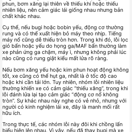
phun, bơm xăng lại thiên về thiếu khí hoặc thiếu
nhiên liệu, nên cảm giác lái giống nhau nhưng bản
chất khác nhau.
Cụ thể, nếu bugi hoặc bobin yếu, động cơ thường
rung và có thể xuất hiện bỏ máy theo nhịp. Tiếng
máy nổ cũng dễ thiếu tròn hơn. Trong khi đó, lỗi lọc
gió bẩn hoặc yếu do họng ga/MAF bẩn thường làm
xe phản ứng ga chậm, máy ì, nhưng không phải lúc
nào cũng có rung giật kiểu mất lửa rõ ràng.
Nếu bơm xăng yếu hoặc kim phun hoạt động không
tốt, xe cũng có thể hụt ga, nhất là ở tốc độ cao
hoặc khi cần tải lớn. Tuy nhiên, nhóm lỗi nhiên liệu
thường khiến xe có cảm giác “thiếu xăng”, trong khi
lỗi đánh lửa lại tạo cảm giác “động cơ nổ không
tròn”. Sự khác nhau này nghe có vẻ nhỏ, nhưng với
người có kinh nghiệm lái xe, đây là manh mối rất
hữu ích.
Trong thực tế, các nhóm lỗi này đôi khi chồng lấn
biểu hiện lên nhau. Vì vậy, nếu đã thay bugi mà xe