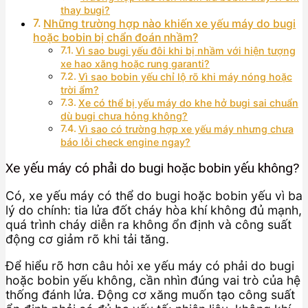
thay bugi?
Những trường hợp nào khiến xe yếu máy do bugi
hoặc bobin bị chẩn đoán nhầm?
Vì sao bugi yếu đôi khi bị nhầm với hiện tượng
xe hao xăng hoặc rung garanti?
Vì sao bobin yếu chỉ lộ rõ khi máy nóng hoặc
trời ẩm?
Xe có thể bị yếu máy do khe hở bugi sai chuẩn
dù bugi chưa hỏng không?
Vì sao có trường hợp xe yếu máy nhưng chưa
báo lỗi check engine ngay?
Xe yếu máy có phải do bugi hoặc bobin yếu không?
Có, xe yếu máy có thể do bugi hoặc bobin yếu vì ba
lý do chính: tia lửa đốt cháy hòa khí không đủ mạnh,
quá trình cháy diễn ra không ổn định và công suất
động cơ giảm rõ khi tải tăng.
Để hiểu rõ hơn câu hỏi xe yếu máy có phải do bugi
hoặc bobin yếu không, cần nhìn đúng vai trò của hệ
thống đánh lửa. Động cơ xăng muốn tạo công suất