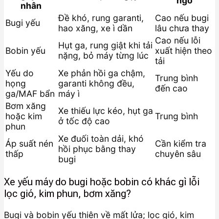
ngờ
nhân
Đề khó, rung garanti,
Cao nếu bugi
Bugi yếu
hao xăng, xe ì dần
lâu chưa thay
Cao nếu lỗi
Hụt ga, rung giật khi tải
Bobin yếu
xuất hiện theo
nặng, bỏ máy từng lúc
tải
Yếu do
Xe phản hồi ga chậm,
Trung bình
họng
garanti không đều,
đến cao
ga/MAF bẩn
máy ì
Bơm xăng
Xe thiếu lực kéo, hụt ga
hoặc kim
Trung bình
ở tốc độ cao
phun
Xe đuối toàn dải, khó
Áp suất nén
Cần kiểm tra
hồi phục bằng thay
thấp
chuyên sâu
bugi
Xe yếu máy do bugi hoặc bobin có khác gì lỗi
lọc gió, kim phun, bơm xăng?
Bugi và bobin yếu thiên về mất lửa; lọc gió, kim