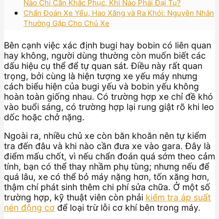
Nào Chỉ Cần Khắc Phục, Khi Nào Phải Đại Tu?
Chẩn Đoán Xe Yếu, Hao Xăng và Ra Khói: Nguyên Nhân
Thường Gặp Cho Chủ Xe
Bên cạnh việc xác định bugi hay bobin có liên quan
hay không, người dùng thường còn muốn biết các
dấu hiệu cụ thể để tự quan sát. Điều này rất quan
trọng, bởi cùng là hiện tượng xe yếu máy nhưng
cách biểu hiện của bugi yếu và bobin yếu không
hoàn toàn giống nhau. Có trường hợp xe chỉ đề khó
vào buổi sáng, có trường hợp lại rung giật rõ khi leo
dốc hoặc chở nặng.
Ngoài ra, nhiều chủ xe còn băn khoăn nên tự kiểm
tra đến đâu và khi nào cần đưa xe vào gara. Đây là
điểm mấu chốt, vì nếu chẩn đoán quá sớm theo cảm
tính, bạn có thể thay nhầm phụ tùng; nhưng nếu để
quá lâu, xe có thể bỏ máy nặng hơn, tốn xăng hơn,
thậm chí phát sinh thêm chi phí sửa chữa. Ở một số
trường hợp, kỹ thuật viên còn phải
kiểm tra áp suất
nén động cơ
để loại trừ lỗi cơ khí bên trong máy.