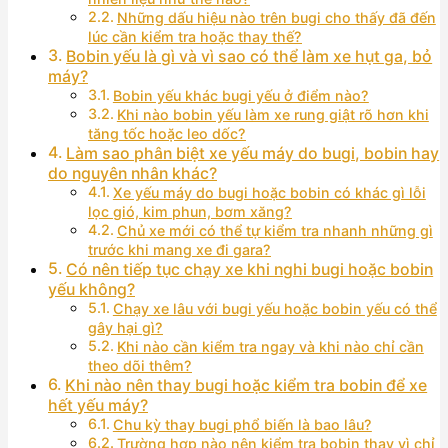
Những dấu hiệu nào trên bugi cho thấy đã đến
lúc cần kiểm tra hoặc thay thế?
Bobin yếu là gì và vì sao có thể làm xe hụt ga, bỏ
máy?
Bobin yếu khác bugi yếu ở điểm nào?
Khi nào bobin yếu làm xe rung giật rõ hơn khi
tăng tốc hoặc leo dốc?
Làm sao phân biệt xe yếu máy do bugi, bobin hay
do nguyên nhân khác?
Xe yếu máy do bugi hoặc bobin có khác gì lỗi
lọc gió, kim phun, bơm xăng?
Chủ xe mới có thể tự kiểm tra nhanh những gì
trước khi mang xe đi gara?
Có nên tiếp tục chạy xe khi nghi bugi hoặc bobin
yếu không?
Chạy xe lâu với bugi yếu hoặc bobin yếu có thể
gây hại gì?
Khi nào cần kiểm tra ngay và khi nào chỉ cần
theo dõi thêm?
Khi nào nên thay bugi hoặc kiểm tra bobin để xe
hết yếu máy?
Chu kỳ thay bugi phổ biến là bao lâu?
Trường hợp nào nên kiểm tra bobin thay vì chỉ