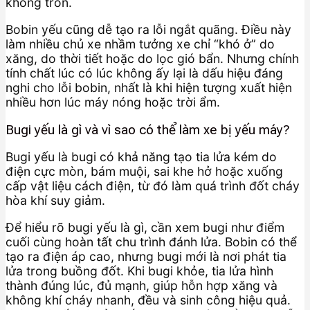
không tròn.
Bobin yếu cũng dễ tạo ra lỗi ngắt quãng. Điều này
làm nhiều chủ xe nhầm tưởng xe chỉ “khó ở” do
xăng, do thời tiết hoặc do lọc gió bẩn. Nhưng chính
tính chất lúc có lúc không ấy lại là dấu hiệu đáng
nghi cho lỗi bobin, nhất là khi hiện tượng xuất hiện
nhiều hơn lúc máy nóng hoặc trời ẩm.
Bugi yếu là gì và vì sao có thể làm xe bị yếu máy?
Bugi yếu là bugi có khả năng tạo tia lửa kém do
điện cực mòn, bám muội, sai khe hở hoặc xuống
cấp vật liệu cách điện, từ đó làm quá trình đốt cháy
hòa khí suy giảm.
Để hiểu rõ bugi yếu là gì, cần xem bugi như điểm
cuối cùng hoàn tất chu trình đánh lửa. Bobin có thể
tạo ra điện áp cao, nhưng bugi mới là nơi phát tia
lửa trong buồng đốt. Khi bugi khỏe, tia lửa hình
thành đúng lúc, đủ mạnh, giúp hỗn hợp xăng và
không khí cháy nhanh, đều và sinh công hiệu quả.