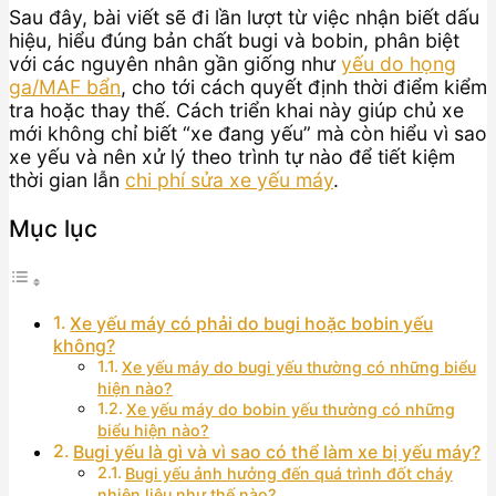
Sau đây, bài viết sẽ đi lần lượt từ việc nhận biết dấu
hiệu, hiểu đúng bản chất bugi và bobin, phân biệt
với các nguyên nhân gần giống như
yếu do họng
ga/MAF bẩn
, cho tới cách quyết định thời điểm kiểm
tra hoặc thay thế. Cách triển khai này giúp chủ xe
mới không chỉ biết “xe đang yếu” mà còn hiểu vì sao
xe yếu và nên xử lý theo trình tự nào để tiết kiệm
thời gian lẫn
chi phí sửa xe yếu máy
.
Mục lục
Xe yếu máy có phải do bugi hoặc bobin yếu
không?
Xe yếu máy do bugi yếu thường có những biểu
hiện nào?
Xe yếu máy do bobin yếu thường có những
biểu hiện nào?
Bugi yếu là gì và vì sao có thể làm xe bị yếu máy?
Bugi yếu ảnh hưởng đến quá trình đốt cháy
nhiên liệu như thế nào?