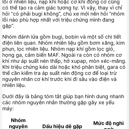
lỗi ở nhiên liệu, nạp khí hoặc cơ khí động cơ cũng
có thể tạo ra cảm giác tương tự. Vì vậy, thay vì chỉ
hỏi “có phải bugi không”, chủ xe mới nên hỏi “nhóm
lỗi nào phù hợp nhất với triệu chứng mình đang
gặp”.
Nhóm đánh lửa gồm bugi, bobin và một số chi tiết
điện liên quan. Nhóm nhiên liệu gồm bơm xăng, kim
phun, lọc nhiên liệu. Nhóm nạp khí gồm lọc gió,
họng ga, cảm biến MAF. Ngoài ra còn có nhóm cơ
khí như áp suất nén thấp, hở xupap, mòn xéc-măng.
Khi triệu chứng kéo dài hoặc khó phân biệt, gara có
thể cần kiểm tra áp suất nén động cơ để loại trừ
nguyên nhân cơ khí trước khi đi sâu vào điện và
nhiên liệu.
Dưới đây là bảng tóm tắt giúp bạn hình dung nhanh
các nhóm nguyên nhân thường gặp gây xe yếu
máy:
Nhóm
Mức độ nghi
nguyên
Dấu hiệu dễ gặp