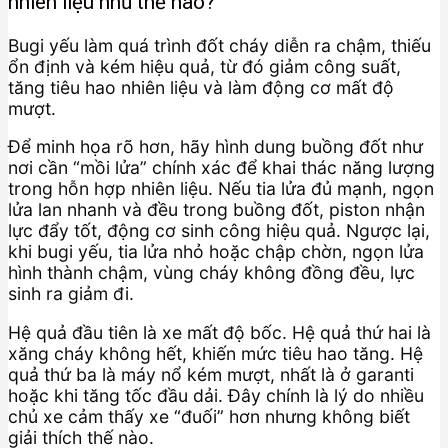
nhiên liệu như thế nào?
Bugi yếu làm quá trình đốt cháy diễn ra chậm, thiếu
ổn định và kém hiệu quả, từ đó giảm công suất,
tăng tiêu hao nhiên liệu và làm động cơ mất độ
mượt.
Để minh họa rõ hơn, hãy hình dung buồng đốt như
nơi cần “mồi lửa” chính xác để khai thác năng lượng
trong hỗn hợp nhiên liệu. Nếu tia lửa đủ mạnh, ngọn
lửa lan nhanh và đều trong buồng đốt, piston nhận
lực đẩy tốt, động cơ sinh công hiệu quả. Ngược lại,
khi bugi yếu, tia lửa nhỏ hoặc chập chờn, ngọn lửa
hình thành chậm, vùng cháy không đồng đều, lực
sinh ra giảm đi.
Hệ quả đầu tiên là xe mất độ bốc. Hệ quả thứ hai là
xăng cháy không hết, khiến mức tiêu hao tăng. Hệ
quả thứ ba là máy nổ kém mượt, nhất là ở garanti
hoặc khi tăng tốc đầu dải. Đây chính là lý do nhiều
chủ xe cảm thấy xe “đuối” hơn nhưng không biết
giải thích thế nào.