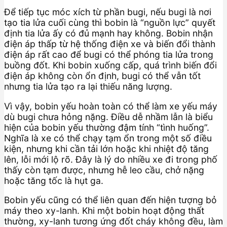
Để tiếp tục móc xích từ phần bugi, nếu bugi là nơi
tạo tia lửa cuối cùng thì bobin là “nguồn lực” quyết
định tia lửa ấy có đủ mạnh hay không. Bobin nhận
điện áp thấp từ hệ thống điện xe và biến đổi thành
điện áp rất cao để bugi có thể phóng tia lửa trong
buồng đốt. Khi bobin xuống cấp, quá trình biến đổi
điện áp không còn ổn định, bugi có thể vẫn tốt
nhưng tia lửa tạo ra lại thiếu năng lượng.
Vì vậy, bobin yếu hoàn toàn có thể làm xe yếu máy
dù bugi chưa hỏng nặng. Điều dễ nhầm lẫn là biểu
hiện của bobin yếu thường đậm tính “tình huống”.
Nghĩa là xe có thể chạy tạm ổn trong một số điều
kiện, nhưng khi cần tải lớn hoặc khi nhiệt độ tăng
lên, lỗi mới lộ rõ. Đây là lý do nhiều xe đi trong phố
thấy còn tạm được, nhưng hễ leo cầu, chở nặng
hoặc tăng tốc là hụt ga.
Bobin yếu cũng có thể liên quan đến hiện tượng bỏ
máy theo xy-lanh. Khi một bobin hoạt động thất
thường, xy-lanh tương ứng đốt cháy không đều, làm