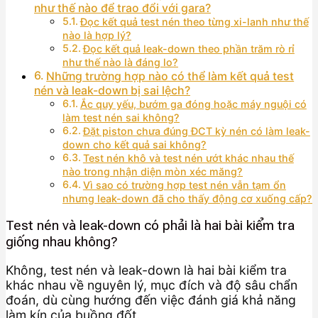
như thế nào để trao đổi với gara?
Đọc kết quả test nén theo từng xi-lanh như thế
nào là hợp lý?
Đọc kết quả leak-down theo phần trăm rò rỉ
như thế nào là đáng lo?
Những trường hợp nào có thể làm kết quả test
nén và leak-down bị sai lệch?
Ắc quy yếu, bướm ga đóng hoặc máy nguội có
làm test nén sai không?
Đặt piston chưa đúng ĐCT kỳ nén có làm leak-
down cho kết quả sai không?
Test nén khô và test nén ướt khác nhau thế
nào trong nhận diện mòn xéc măng?
Vì sao có trường hợp test nén vẫn tạm ổn
nhưng leak-down đã cho thấy động cơ xuống cấp?
Test nén và leak-down có phải là hai bài kiểm tra
giống nhau không?
Không, test nén và leak-down là hai bài kiểm tra
khác nhau về nguyên lý, mục đích và độ sâu chẩn
đoán, dù cùng hướng đến việc đánh giá khả năng
làm kín của buồng đốt.