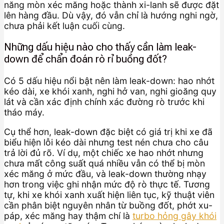
năng mòn xéc măng hoặc thành xi-lanh sẽ được đặt
lên hàng đầu. Dù vậy, đó vẫn chỉ là hướng nghi ngờ,
chưa phải kết luận cuối cùng.
Những dấu hiệu nào cho thấy cần làm leak-
down để chẩn đoán rò rỉ buồng đốt?
Có 5 dấu hiệu nổi bật nên làm leak-down: hao nhớt
kéo dài, xe khói xanh, nghi hở van, nghi gioăng quy
lát và cần xác định chính xác đường rò trước khi
tháo máy.
Cụ thể hơn, leak-down đặc biệt có giá trị khi xe đã
biểu hiện lỗi kéo dài nhưng test nén chưa cho câu
trả lời đủ rõ. Ví dụ, một chiếc xe hao nhớt nhưng
chưa mất công suất quá nhiều vẫn có thể bị mòn
xéc măng ở mức đầu, và leak-down thường nhạy
hơn trong việc ghi nhận mức độ rò thực tế. Tương
tự, khi xe khói xanh xuất hiện liên tục, kỹ thuật viên
cần phân biệt nguyên nhân từ buồng đốt, phớt xu-
páp, xéc măng hay thậm chí là
turbo hỏng gây khói