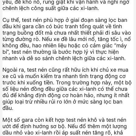
yếu, đề khó nổ, rung giật khi vận hành và nghi ngờ
chênh lệch công suất giữa các xi-lanh.
Cụ thể, test nén phù hợp ở giai đoạn sàng lọc ban
đầu khi gara cần có bức tranh tổng quát về tình
trạng buồng đốt mà chưa nhất thiết phải đi sâu vào
từng đường rò. Nếu xe đề lâu mới nổ, tăng tốc ì, nổ
không đều, hao nhiên liệu hoặc có cảm giác “máy
bí”, test nén thường là bước hợp lý vì thực hiện
nhanh và dễ so sánh chênh lệch giữa các xi-lanh.
Ngoài ra, test nén cũng rất hữu ích khi chủ xe mua
xe cũ và muốn kiểm tra nhanh tình trạng động cơ
trước khi xuống tiền. Trong trường hợp này, một bộ
số liệu nén đồng đều giữa các xi-lanh có thể chưa
đủ để khẳng định động cơ hoàn hảo, nhưng ít nhất
giúp loại trừ nhiều rủi ro lớn ở mức sàng lọc ban
đầu.
Một số gara còn kết hợp test nén khô và test nén
ướt để định hướng sơ bộ. Nếu đổ thêm một lượng
dầu nhỏ vào xi-lanh rồi áp suất nén tăng rõ, khả