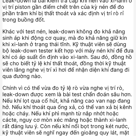
Leak-down là bài kiểm tra cấp khí nén vào xi-lanh ở
vị trí piston gần điểm chết trên của kỳ nén để đo
phần trăm khí bị thất thoát và xác định vị trí rò rỉ
trong buồng đốt.
Khác với test nén, leak-down không đo khả năng
sinh áp khi động cơ quay, mà đo khả năng giữ kín
khi xi-lanh ở trạng thái tĩnh. Kỹ thuật viên sẽ dùng
bộ leak-down tester kết hợp với máy nén khí để đưa
khí có áp suất ổn định vào xi-lanh. Sau đó, đồng hồ
sẽ cho biết tỷ lệ khí thất thoát, đồng thời kỹ thuật
viên lắng nghe vị trí xì hơi để nhận diện khí đang đi
qua đường nào.
Chính vì có thể vừa đo tỷ lệ rò vừa nghe vị trí rò,
leak-down được xem là bài test chẩn đoán sâu hơn.
Nếu khí lọt qua cổ hút, khả năng cao van nạp đang
hở. Nếu khí thoát qua ống xả, có thể van xả bị kênh
hoặc cháy. Nếu khí phì mạnh từ nắp nhớt hoặc
cácte, nguy cơ mòn xéc măng hoặc thành xi-lanh
rất đáng lưu ý. Còn nếu khí nổi bọt trong két nước,
kỹ thuật viên sẽ nghĩ ngay đến gioăng quy lát, mặt