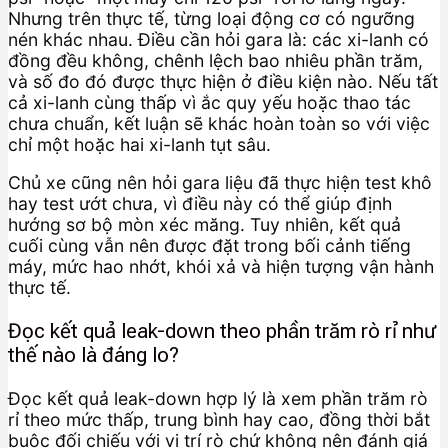
Nhưng trên thực tế, từng loại động cơ có ngưỡng
nén khác nhau. Điều cần hỏi gara là: các xi-lanh có
đồng đều không, chênh lệch bao nhiêu phần trăm,
và số đo đó được thực hiện ở điều kiện nào. Nếu tất
cả xi-lanh cùng thấp vì ắc quy yếu hoặc thao tác
chưa chuẩn, kết luận sẽ khác hoàn toàn so với việc
chỉ một hoặc hai xi-lanh tụt sâu.
Chủ xe cũng nên hỏi gara liệu đã thực hiện test khô
hay test ướt chưa, vì điều này có thể giúp định
hướng sơ bộ mòn xéc măng. Tuy nhiên, kết quả
cuối cùng vẫn nên được đặt trong bối cảnh tiếng
máy, mức hao nhớt, khói xả và hiện tượng vận hành
thực tế.
Đọc kết quả leak-down theo phần trăm rò rỉ như
thế nào là đáng lo?
Đọc kết quả leak-down hợp lý là xem phần trăm rò
rỉ theo mức thấp, trung bình hay cao, đồng thời bắt
buộc đối chiếu với vị trí rò chứ không nên đánh giá