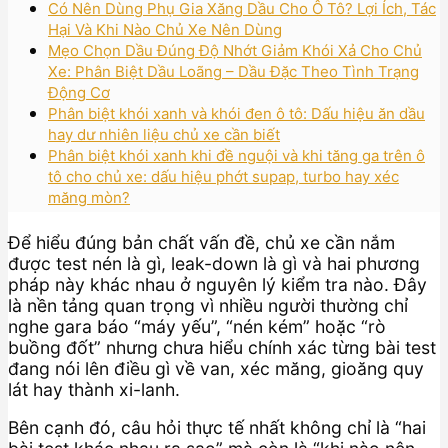
Có Nên Dùng Phụ Gia Xăng Dầu Cho Ô Tô? Lợi Ích, Tác
Hại Và Khi Nào Chủ Xe Nên Dùng
Mẹo Chọn Dầu Đúng Độ Nhớt Giảm Khói Xả Cho Chủ
Xe: Phân Biệt Dầu Loãng – Dầu Đặc Theo Tình Trạng
Động Cơ
Phân biệt khói xanh và khói đen ô tô: Dấu hiệu ăn dầu
hay dư nhiên liệu chủ xe cần biết
Phân biệt khói xanh khi đề nguội và khi tăng ga trên ô
tô cho chủ xe: dấu hiệu phớt supap, turbo hay xéc
măng mòn?
Để hiểu đúng bản chất vấn đề, chủ xe cần nắm
được test nén là gì, leak-down là gì và hai phương
pháp này khác nhau ở nguyên lý kiểm tra nào. Đây
là nền tảng quan trọng vì nhiều người thường chỉ
nghe gara báo “máy yếu”, “nén kém” hoặc “rò
buồng đốt” nhưng chưa hiểu chính xác từng bài test
đang nói lên điều gì về van, xéc măng, gioăng quy
lát hay thành xi-lanh.
Bên cạnh đó, câu hỏi thực tế nhất không chỉ là “hai