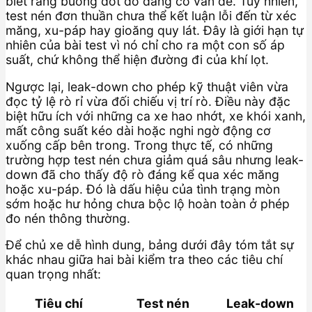
biết rằng buồng đốt đó đang có vấn đề. Tuy nhiên,
test nén đơn thuần chưa thể kết luận lỗi đến từ xéc
măng, xu-páp hay gioăng quy lát. Đây là giới hạn tự
nhiên của bài test vì nó chỉ cho ra một con số áp
suất, chứ không thể hiện đường đi của khí lọt.
Ngược lại, leak-down cho phép kỹ thuật viên vừa
đọc tỷ lệ rò rỉ vừa đối chiếu vị trí rò. Điều này đặc
biệt hữu ích với những ca xe hao nhớt, xe khói xanh,
mất công suất kéo dài hoặc nghi ngờ động cơ
xuống cấp bên trong. Trong thực tế, có những
trường hợp test nén chưa giảm quá sâu nhưng leak-
down đã cho thấy độ rò đáng kể qua xéc măng
hoặc xu-páp. Đó là dấu hiệu của tình trạng mòn
sớm hoặc hư hỏng chưa bộc lộ hoàn toàn ở phép
đo nén thông thường.
Để chủ xe dễ hình dung, bảng dưới đây tóm tắt sự
khác nhau giữa hai bài kiểm tra theo các tiêu chí
quan trọng nhất:
Tiêu chí
Test nén
Leak-down