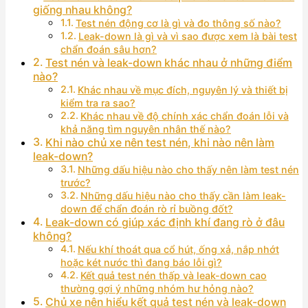
giống nhau không?
Test nén động cơ là gì và đo thông số nào?
Leak-down là gì và vì sao được xem là bài test
chẩn đoán sâu hơn?
Test nén và leak-down khác nhau ở những điểm
nào?
Khác nhau về mục đích, nguyên lý và thiết bị
kiểm tra ra sao?
Khác nhau về độ chính xác chẩn đoán lỗi và
khả năng tìm nguyên nhân thế nào?
Khi nào chủ xe nên test nén, khi nào nên làm
leak-down?
Những dấu hiệu nào cho thấy nên làm test nén
trước?
Những dấu hiệu nào cho thấy cần làm leak-
down để chẩn đoán rò rỉ buồng đốt?
Leak-down có giúp xác định khí đang rò ở đâu
không?
Nếu khí thoát qua cổ hút, ống xả, nắp nhớt
hoặc két nước thì đang báo lỗi gì?
Kết quả test nén thấp và leak-down cao
thường gợi ý những nhóm hư hỏng nào?
Chủ xe nên hiểu kết quả test nén và leak-down