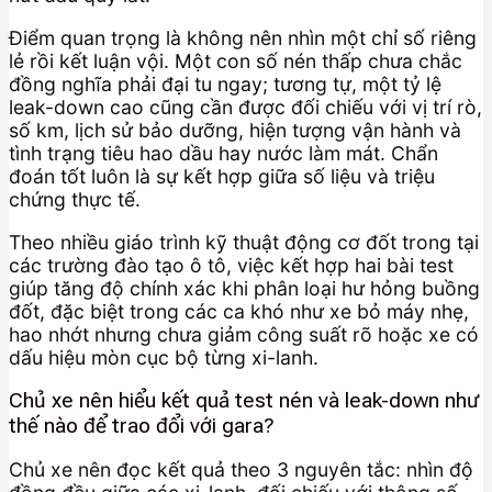
Điểm quan trọng là không nên nhìn một chỉ số riêng
lẻ rồi kết luận vội. Một con số nén thấp chưa chắc
đồng nghĩa phải đại tu ngay; tương tự, một tỷ lệ
leak-down cao cũng cần được đối chiếu với vị trí rò,
số km, lịch sử bảo dưỡng, hiện tượng vận hành và
tình trạng tiêu hao dầu hay nước làm mát. Chẩn
đoán tốt luôn là sự kết hợp giữa số liệu và triệu
chứng thực tế.
Theo nhiều giáo trình kỹ thuật động cơ đốt trong tại
các trường đào tạo ô tô, việc kết hợp hai bài test
giúp tăng độ chính xác khi phân loại hư hỏng buồng
đốt, đặc biệt trong các ca khó như xe bỏ máy nhẹ,
hao nhớt nhưng chưa giảm công suất rõ hoặc xe có
dấu hiệu mòn cục bộ từng xi-lanh.
Chủ xe nên hiểu kết quả test nén và leak-down như
thế nào để trao đổi với gara?
Chủ xe nên đọc kết quả theo 3 nguyên tắc: nhìn độ