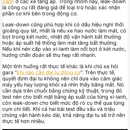
xanh
ở các xe tăng áp. Trong nhóm này, leak-down
là công cụ rất đáng giá để loại trừ hoặc xác nhận
phần cơ khí bên trong động cơ.
Leak-down cũng phù hợp khi có dấu hiệu nghi thổi
gioăng quy lát, nhất là nếu xe hao nước làm mát, có
bọt trong két nước, nhiệt độ vận hành bất thường
hoặc áp suất hệ thống làm mát tăng bất thường.
Nếu khí nén cấp vào xi-lanh làm nổi bọt ở két nước,
hướng chẩn đoán sẽ thu hẹp rất nhanh.
Một tình huống rất thực tế khác là khi chủ xe hỏi
gara “
khi nào cần đại tu động cơ
”. Trên thực tế,
quyết định đại tu không nên chỉ dựa vào cảm giác
máy yếu hay lượng khói xả nhìn thấy bằng mắt. Nó
cần dựa trên chuỗi bằng chứng kỹ thuật, trong đó
test nén cho biết mặt bằng áp suất của từng xi-lanh,
còn leak-down cho biết mức độ rò cụ thể qua từng
cụm chi tiết. Khi cả hai bài test đều xấu và triệu
chứng vận hành kéo dài, khả năng đại tu sẽ trở nên
thực tế hơn nhiều.