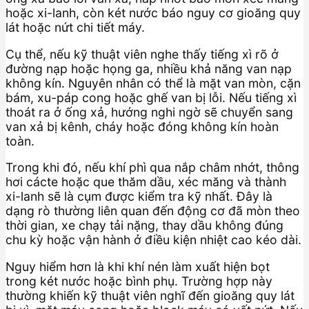
hoặc xi-lanh, còn két nước báo nguy cơ gioăng quy
lát hoặc nứt chi tiết máy.
Cụ thể, nếu kỹ thuật viên nghe thấy tiếng xì rõ ở
đường nạp hoặc họng ga, nhiều khả năng van nạp
không kín. Nguyên nhân có thể là mặt van mòn, cặn
bám, xu-páp cong hoặc ghế van bị lỗi. Nếu tiếng xì
thoát ra ở ống xả, hướng nghi ngờ sẽ chuyển sang
van xả bị kênh, cháy hoặc đóng không kín hoàn
toàn.
Trong khi đó, nếu khí phì qua nắp châm nhớt, thông
hơi cácte hoặc que thăm dầu, xéc măng và thành
xi-lanh sẽ là cụm được kiểm tra kỹ nhất. Đây là
dạng rò thường liên quan đến động cơ đã mòn theo
thời gian, xe chạy tải nặng, thay dầu không đúng
chu kỳ hoặc vận hành ở điều kiện nhiệt cao kéo dài.
Nguy hiểm hơn là khi khí nén làm xuất hiện bọt
trong két nước hoặc bình phụ. Trường hợp này
thường khiến kỹ thuật viên nghĩ đến gioăng quy lát