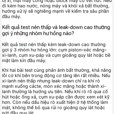
bị xì, mặt máy cong hoặc block máy có vết nứt. Nếu
đi kèm hao nước, nóng máy và khói xả bất thường,
hướng xử lý sẽ nghiêng mạnh về kiểm tra sâu phần
đầu máy.
Kết quả test nén thấp và leak-down cao thường
gợi ý những nhóm hư hỏng nào?
Kết quả test nén thấp kèm leak-down cao thường
gợi ý 3 nhóm hư hỏng lớn: cụm piston–xéc măng–
xi-lanh, cụm xu-páp và cụm gioăng quy lát hoặc bề
mặt làm kín đầu máy.
Khi hai bài test cùng phản ánh bất thường, khả năng
lỗi cơ khí bên trong động cơ tăng lên rất nhiều. Nếu
xi-lanh nén thấp nhưng leak-down chỉ ra khí rò
mạnh xuống cácte, mòn xéc măng hoặc thành xi-
lanh thường là hướng ưu tiên. Nếu khí rò rõ qua cổ
hút hoặc ống xả, cụm xu-páp cần được xem xét kỹ
hơn. Còn nếu dấu hiệu rò xuất hiện ở hệ thống làm
mát, không thể bỏ qua rủi ro gioăng quy lát hoặc
nứt đầu quy lát.