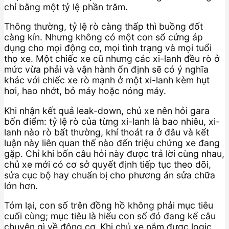
chỉ bằng một tỷ lệ phần trăm.
Thông thường, tỷ lệ rò càng thấp thì buồng đốt
càng kín. Nhưng không có một con số cứng áp
dụng cho mọi động cơ, mọi tình trạng và mọi tuổi
thọ xe. Một chiếc xe cũ nhưng các xi-lanh đều rò ở
mức vừa phải và vận hành ổn định sẽ có ý nghĩa
khác với chiếc xe rò mạnh ở một xi-lanh kèm hụt
hơi, hao nhớt, bỏ máy hoặc nóng máy.
Khi nhận kết quả leak-down, chủ xe nên hỏi gara
bốn điểm: tỷ lệ rò của từng xi-lanh là bao nhiêu, xi-
lanh nào rò bất thường, khí thoát ra ở đâu và kết
luận này liên quan thế nào đến triệu chứng xe đang
gặp. Chỉ khi bốn câu hỏi này được trả lời cùng nhau,
chủ xe mới có cơ sở quyết định tiếp tục theo dõi,
sửa cục bộ hay chuẩn bị cho phương án sửa chữa
lớn hơn.
Tóm lại, con số trên đồng hồ không phải mục tiêu
cuối cùng; mục tiêu là hiểu con số đó đang kể câu
chuyện gì về động cơ. Khi chủ xe nắm được logic