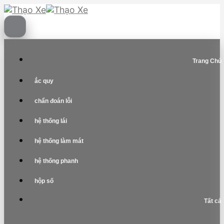
Skip
to
content
Trang Chủ
ắc quy
chẩn đoán lỗi
hệ thống lái
hệ thống làm mát
hệ thống phanh
hộp số
Tất cả