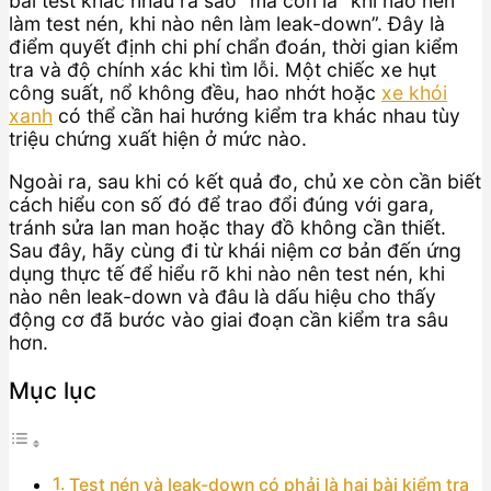
bài test khác nhau ra sao” mà còn là “khi nào nên
làm test nén, khi nào nên làm leak-down”. Đây là
điểm quyết định chi phí chẩn đoán, thời gian kiểm
tra và độ chính xác khi tìm lỗi. Một chiếc xe hụt
công suất, nổ không đều, hao nhớt hoặc
xe khói
xanh
có thể cần hai hướng kiểm tra khác nhau tùy
triệu chứng xuất hiện ở mức nào.
Ngoài ra, sau khi có kết quả đo, chủ xe còn cần biết
cách hiểu con số đó để trao đổi đúng với gara,
tránh sửa lan man hoặc thay đồ không cần thiết.
Sau đây, hãy cùng đi từ khái niệm cơ bản đến ứng
dụng thực tế để hiểu rõ khi nào nên test nén, khi
nào nên leak-down và đâu là dấu hiệu cho thấy
động cơ đã bước vào giai đoạn cần kiểm tra sâu
hơn.
Mục lục
Test nén và leak-down có phải là hai bài kiểm tra