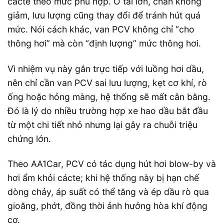
cácte theo mức phù hợp. Ở tải lớn, chân không
giảm, lưu lượng cũng thay đổi để tránh hút quá
mức. Nói cách khác, van PCV không chỉ “cho
thông hơi” mà còn “định lượng” mức thông hơi.
Vì nhiệm vụ này gắn trực tiếp với luồng hơi dầu,
nên chỉ cần van PCV sai lưu lượng, kẹt cơ khí, rò
ống hoặc hỏng màng, hệ thống sẽ mất cân bằng.
Đó là lý do nhiều trường hợp xe hao dầu bắt đầu
từ một chi tiết nhỏ nhưng lại gây ra chuỗi triệu
chứng lớn.
Theo AA1Car, PCV có tác dụng hút hơi blow-by và
hơi ẩm khỏi cácte; khi hệ thống này bị hạn chế
dòng chảy, áp suất có thể tăng và ép dầu rò qua
gioăng, phớt, đồng thời ảnh hưởng hòa khí động
cơ.