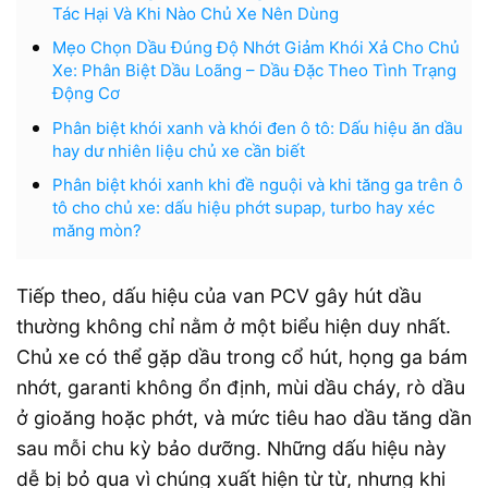
Tác Hại Và Khi Nào Chủ Xe Nên Dùng
Mẹo Chọn Dầu Đúng Độ Nhớt Giảm Khói Xả Cho Chủ
Xe: Phân Biệt Dầu Loãng – Dầu Đặc Theo Tình Trạng
Động Cơ
Phân biệt khói xanh và khói đen ô tô: Dấu hiệu ăn dầu
hay dư nhiên liệu chủ xe cần biết
Phân biệt khói xanh khi đề nguội và khi tăng ga trên ô
tô cho chủ xe: dấu hiệu phớt supap, turbo hay xéc
măng mòn?
Tiếp theo, dấu hiệu của van PCV gây hút dầu
thường không chỉ nằm ở một biểu hiện duy nhất.
Chủ xe có thể gặp dầu trong cổ hút, họng ga bám
nhớt, garanti không ổn định, mùi dầu cháy, rò dầu
ở gioăng hoặc phớt, và mức tiêu hao dầu tăng dần
sau mỗi chu kỳ bảo dưỡng. Những dấu hiệu này
dễ bị bỏ qua vì chúng xuất hiện từ từ, nhưng khi