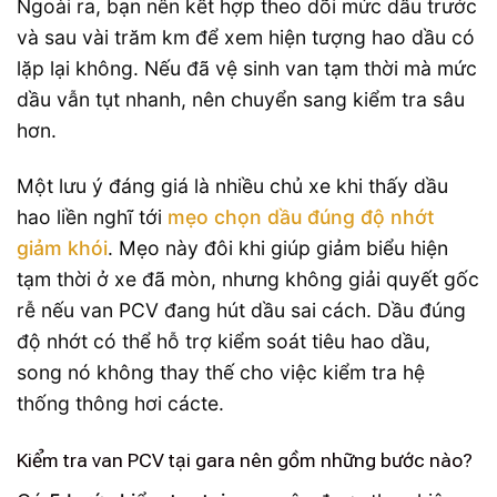
Ngoài ra, bạn nên kết hợp theo dõi mức dầu trước
và sau vài trăm km để xem hiện tượng hao dầu có
lặp lại không. Nếu đã vệ sinh van tạm thời mà mức
dầu vẫn tụt nhanh, nên chuyển sang kiểm tra sâu
hơn.
Một lưu ý đáng giá là nhiều chủ xe khi thấy dầu
hao liền nghĩ tới
mẹo chọn dầu đúng độ nhớt
giảm khói
. Mẹo này đôi khi giúp giảm biểu hiện
tạm thời ở xe đã mòn, nhưng không giải quyết gốc
rễ nếu van PCV đang hút dầu sai cách. Dầu đúng
độ nhớt có thể hỗ trợ kiểm soát tiêu hao dầu,
song nó không thay thế cho việc kiểm tra hệ
thống thông hơi cácte.
Kiểm tra van PCV tại gara nên gồm những bước nào?