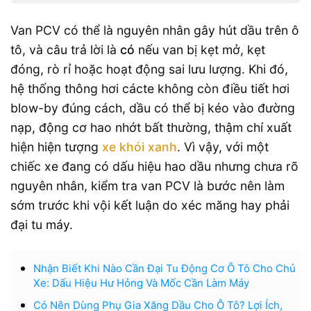
Van PCV có thể là nguyên nhân gây hút dầu trên ô
tô, và câu trả lời là
có
nếu van bị kẹt mở, kẹt
đóng, rò rỉ hoặc hoạt động sai lưu lượng. Khi đó,
hệ thống thông hơi cácte không còn điều tiết hơi
blow-by đúng cách, dầu có thể bị kéo vào đường
nạp, động cơ hao nhớt bất thường, thậm chí xuất
hiện hiện tượng
xe khói xanh
. Vì vậy, với một
chiếc xe đang có dấu hiệu hao dầu nhưng chưa rõ
nguyên nhân, kiểm tra van PCV là bước nên làm
sớm trước khi vội kết luận do xéc măng hay phải
đại tu máy.
Nhận Biết Khi Nào Cần Đại Tu Động Cơ Ô Tô Cho Chủ
Xe: Dấu Hiệu Hư Hỏng Và Mốc Cần Làm Máy
Có Nên Dùng Phụ Gia Xăng Dầu Cho Ô Tô? Lợi Ích,