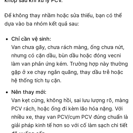
khớp sau khi xử lý PCV.
Để không thay nhầm hoặc sửa thiếu, bạn có thể
dựa vào ba nhóm kết quả sau:
Chỉ cần vệ sinh:
Van chưa gãy, chưa rách màng, ống chưa nứt,
nhưng có cặn dầu, bùn dầu hoặc đóng vecni
làm van phản ứng kém. Trường hợp này thường
gặp ở xe chạy ngắn quãng, thay dầu trễ hoặc
hệ thống tích tụ cặn.
Nên thay mới:
Van kẹt cứng, không hồi, sai lưu lượng rõ, màng
PCV rách, hoặc ống đi kèm lão hóa nặng. Với
nhiều xe, thay van PCV/cụm PCV đúng chuẩn là
giải pháp kinh tế hơn so với cố làm sạch chi tiết