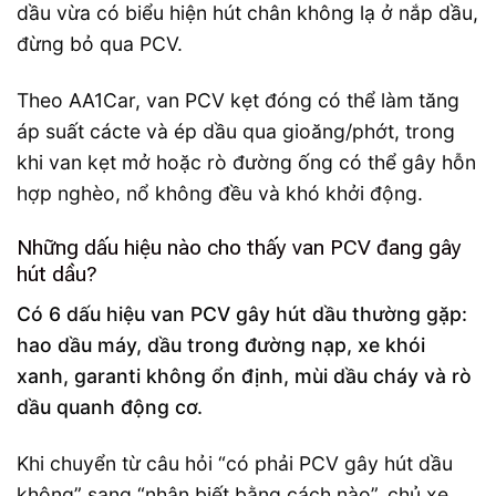
dầu vừa có biểu hiện hút chân không lạ ở nắp dầu,
đừng bỏ qua PCV.
Theo AA1Car, van PCV kẹt đóng có thể làm tăng
áp suất cácte và ép dầu qua gioăng/phớt, trong
khi van kẹt mở hoặc rò đường ống có thể gây hỗn
hợp nghèo, nổ không đều và khó khởi động.
Những dấu hiệu nào cho thấy van PCV đang gây
hút dầu?
Có 6 dấu hiệu van PCV gây hút dầu thường gặp:
hao dầu máy, dầu trong đường nạp, xe khói
xanh, garanti không ổn định, mùi dầu cháy và rò
dầu quanh động cơ.
Khi chuyển từ câu hỏi “có phải PCV gây hút dầu
không” sang “nhận biết bằng cách nào”, chủ xe