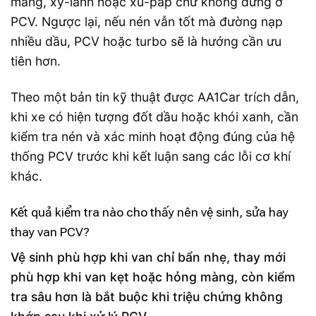
măng, xy-lanh hoặc xu-pap chứ không dừng ở
PCV. Ngược lại, nếu nén vẫn tốt mà đường nạp
nhiều dầu, PCV hoặc turbo sẽ là hướng cần ưu
tiên hơn.
Theo một bản tin kỹ thuật được AA1Car trích dẫn,
khi xe có hiện tượng đốt dầu hoặc khói xanh, cần
kiểm tra nén và xác minh hoạt động đúng của hệ
thống PCV trước khi kết luận sang các lỗi cơ khí
khác.
Kết quả kiểm tra nào cho thấy nên vệ sinh, sửa hay
thay van PCV?
Vệ sinh phù hợp khi van chỉ bẩn nhẹ, thay mới
phù hợp khi van kẹt hoặc hỏng màng, còn kiểm
tra sâu hơn là bắt buộc khi triệu chứng không