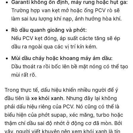
Garanti không ổn định, máy rung hoặc hụt ga:
Trường hợp van kẹt mở hoặc ống PCV rò sẽ
làm sai lưu lượng khí nạp, ảnh hưởng hòa khí.
Rò dầu quanh gioăng và phớt:
Nếu PCV kẹt đóng, áp suất cácte tăng sẽ ép
dầu ra ngoài qua các vị trí kín kém.
Mùi dầu cháy hoặc khoang máy ám dầu:
Dầu thoát ra rồi bốc lên bề mặt nóng có thể tạo
mùi rất rõ.
Trong thực tế, dấu hiệu khiến nhiều người để ý
đầu tiên là
xe khói xanh
. Nhưng đây lại không
phải dấu hiệu riêng của PCV. Nó cũng có thể là
biểu hiện của phớt supap, xéc măng, turbo hoặc
thậm chí dầu sai độ nhớt ở động cơ đã mòn. Bởi
vậy, người viết khuyên nên xem khói xanh là tín