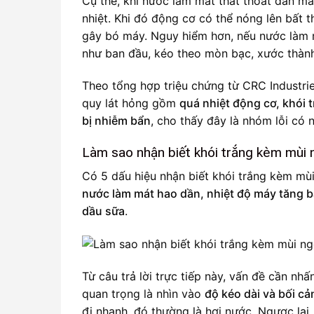
Cụ thể, khi nước làm mát thất thoát dần mà
nhiệt. Khi đó động cơ có thể nóng lên bất 
gây bó máy. Nguy hiểm hơn, nếu nước làm 
như ban đầu, kéo theo mòn bạc, xước thành
Theo tổng hợp triệu chứng từ CRC Industri
quy lát hỏng gồm
quá nhiệt động cơ, khói
bị nhiễm bẩn
, cho thấy đây là nhóm lỗi có
Làm sao nhận biết khói trắng kèm mùi 
Có 5 dấu hiệu nhận biết khói trắng kèm mùi
nước làm mát hao dần, nhiệt độ máy tăng b
dầu sữa
.
Từ câu trả lời trực tiếp này, vấn đề cần nh
quan trọng là nhìn vào
độ kéo dài và bối cả
đi nhanh, đó thường là hơi nước. Ngược lại