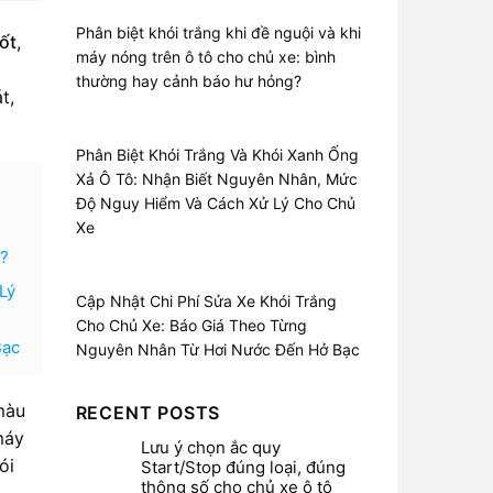
Phân biệt khói trắng khi đề nguội và khi
ốt
,
máy nóng trên ô tô cho chủ xe: bình
thường hay cảnh báo hư hỏng?
t,
Phân Biệt Khói Trắng Và Khói Xanh Ống
Xả Ô Tô: Nhận Biết Nguyên Nhân, Mức
Độ Nguy Hiểm Và Cách Xử Lý Cho Chủ
Xe
g?
Lý
Cập Nhật Chi Phí Sửa Xe Khói Trắng
Cho Chủ Xe: Báo Giá Theo Từng
Bạc
Nguyên Nhân Từ Hơi Nước Đến Hở Bạc
màu
RECENT POSTS
máy
Lưu ý chọn ắc quy
ói
Start/Stop đúng loại, đúng
thông số cho chủ xe ô tô