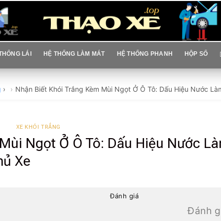
THỐNG LÁI
HỆ THỐNG LÀM MÁT
HỆ THỐNG PHANH
HỘP SỐ
g
›
Nhận Biết Khói Trắng Kèm Mùi Ngọt Ở Ô Tô: Dấu Hiệu Nước L
XE KHÓI TRẮNG
 Mùi Ngọt Ở Ô Tô: Dấu Hiệu Nước L
hủ Xe
Đánh giá
Đánh g