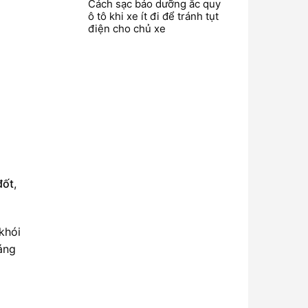
Cách sạc bảo dưỡng ắc quy
ô tô khi xe ít đi để tránh tụt
điện cho chủ xe
đốt
,
khói
oáng