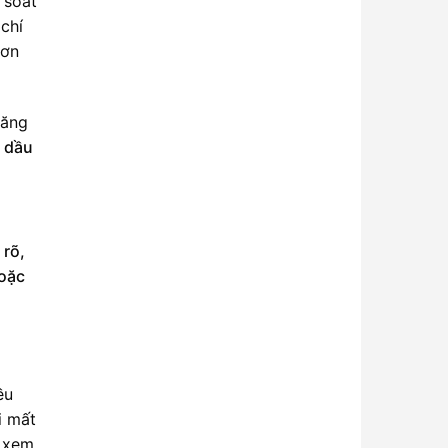
 soát
chí
rơn
oăng
à dầu
 rõ,
hoặc
ều
i mất
n xem