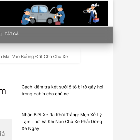
TẤT CẢ
àm Mát Vào Buồng Đốt Cho Chủ Xe
Cách kiểm tra két sưởi ô tô bị rò gây hơi
àm
trong cabin cho chủ xe
Nhận Biết Xe Ra Khói Trắng: Mẹo Xử Lý
Tạm Thời Và Khi Nào Chủ Xe Phải Dừng
Xe Ngay
iá