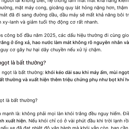
 người lái không biết, hệ thống làm mát mất khả năng kiểm
thường, mặt máy cong, gioăng quy lát hỏng nặng hơn, thậm 
mát đã đi sang đường dầu, dầu máy sẽ mất khả năng bôi t
 xy-lanh và giảm tuổi thọ động cơ rất nhanh.
es công bố đầu năm 2025, các dấu hiệu thường đi cùng gi
 trắng ở ống xả, hao nước làm mát không rõ nguyên nhân v
 nguy cơ gây hư hại dây chuyền nếu xử lý chậm.
ngọt là bất thường?
 ngọt là bất thường:
khói kéo dài sau khi máy ấm, mùi ngọt
ất thường và xuất hiện thêm triệu chứng phụ như bọt khí 
ấn mạnh là: không phải mọi làn khói trắng đều nguy hiểm. Đi
nh xuất hiện
. Nếu khói chỉ có ở vài phút đầu khi trời lạnh rồ
, nếu xe đã đạt nhiệt độ vận hành mà khói vẫn còn, bạn cầ