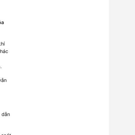
óa
khí
khác
.
vẫn
ể dẫn