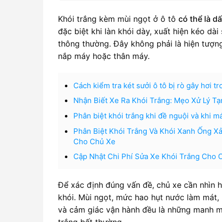
Khói trắng kèm mùi ngọt ở ô tô
có thể là d
đặc biệt khi làn khói dày, xuất hiện kéo d
thông thường. Đây không phải là hiện tượng 
nắp máy hoặc thân máy.
Cách kiểm tra két sưởi ô tô bị rò gây hơi t
Nhận Biết Xe Ra Khói Trắng: Mẹo Xử Lý T
Phân biệt khói trắng khi đề nguội và khi 
Phân Biệt Khói Trắng Và Khói Xanh Ống X
Cho Chủ Xe
Cập Nhật Chi Phí Sửa Xe Khói Trắng Cho
Để xác định đúng vấn đề, chủ xe cần nhìn h
khói. Mùi ngọt, mức hao hụt nước làm mát, 
và cảm giác vận hành đều là những manh mố
trắng bất thường.