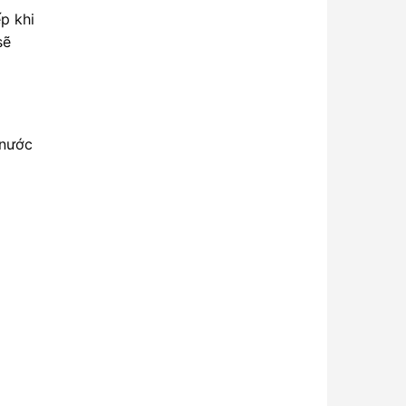
p khi
sẽ
 nước