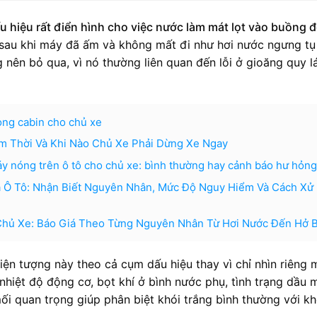
ấu hiệu rất điển hình cho việc nước làm mát lọt vào buồng đ
ài sau khi máy đã ấm và không mất đi như hơi nước ngưng tụ
nên bỏ qua, vì nó thường liên quan đến lỗi ở gioăng quy lá
rong cabin cho chủ xe
ạm Thời Và Khi Nào Chủ Xe Phải Dừng Xe Ngay
máy nóng trên ô tô cho chủ xe: bình thường hay cảnh báo hư hỏn
ả Ô Tô: Nhận Biết Nguyên Nhân, Mức Độ Nguy Hiểm Và Cách Xử 
 Chủ Xe: Báo Giá Theo Từng Nguyên Nhân Từ Hơi Nước Đến Hở 
iện tượng này theo cả cụm dấu hiệu thay vì chỉ nhìn riêng 
nhiệt độ động cơ, bọt khí ở bình nước phụ, tình trạng dầu 
i quan trọng giúp phân biệt khói trắng bình thường với kh