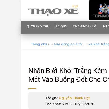
Skip
to
content
TRANG CHỦ
ẮC QUY
CHẨN ĐOÁN LỖI
HỆ 
Trang chủ
›
sửa động cơ ô tô
›
xe khói trắn
Nhận Biết Khói Trắng Kèm
Mát Vào Buồng Đốt Cho C
Tác giả:
Nguyễn Thành Đạt
Cập nhật: 21:52 - 07/03/2026