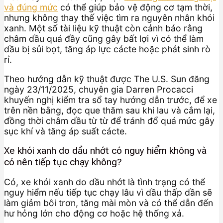
và đúng mức
có thể giúp bảo vệ động cơ tạm thời,
nhưng không thay thế việc tìm ra nguyên nhân khói
xanh. Một số tài liệu kỹ thuật còn cảnh báo rằng
châm dầu quá đầy cũng gây bất lợi vì có thể làm
dầu bị sủi bọt, tăng áp lực cácte hoặc phát sinh rò
rỉ.
Theo hướng dẫn kỹ thuật được The U.S. Sun đăng
ngày 23/11/2025, chuyên gia Darren Procacci
khuyến nghị kiểm tra sổ tay hướng dẫn trước, để xe
trên nền bằng, đọc que thăm sau khi lau và cắm lại,
đồng thời châm dầu từ từ để tránh đổ quá mức gây
sục khí và tăng áp suất cácte.
Xe khói xanh do dầu nhớt có nguy hiểm không và
có nên tiếp tục chạy không?
Có, xe khói xanh do dầu nhớt là tình trạng có thể
nguy hiểm nếu tiếp tục chạy lâu vì dầu thấp dần sẽ
làm giảm bôi trơn, tăng mài mòn và có thể dẫn đến
hư hỏng lớn cho động cơ hoặc hệ thống xả.