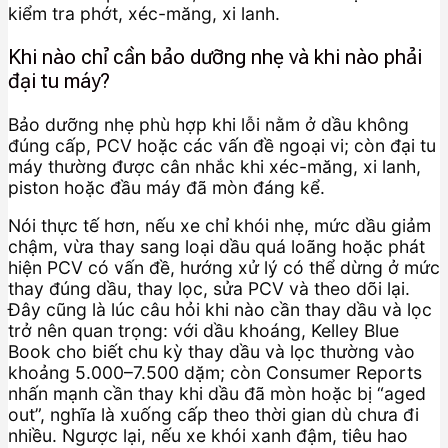
kiểm tra phớt, xéc-măng, xi lanh.
Khi nào chỉ cần bảo dưỡng nhẹ và khi nào phải
đại tu máy?
Bảo dưỡng nhẹ phù hợp khi lỗi nằm ở dầu không
đúng cấp, PCV hoặc các vấn đề ngoại vi; còn đại tu
máy thường được cân nhắc khi xéc-măng, xi lanh,
piston hoặc đầu máy đã mòn đáng kể.
Nói thực tế hơn, nếu xe chỉ khói nhẹ, mức dầu giảm
chậm, vừa thay sang loại dầu quá loãng hoặc phát
hiện PCV có vấn đề, hướng xử lý có thể dừng ở mức
thay đúng dầu, thay lọc, sửa PCV và theo dõi lại.
Đây cũng là lúc câu hỏi khi nào cần thay dầu và lọc
trở nên quan trọng: với dầu khoáng, Kelley Blue
Book cho biết chu kỳ thay dầu và lọc thường vào
khoảng 5.000–7.500 dặm; còn Consumer Reports
nhấn mạnh cần thay khi dầu đã mòn hoặc bị “aged
out”, nghĩa là xuống cấp theo thời gian dù chưa đi
nhiều. Ngược lại, nếu xe khói xanh đậm, tiêu hao