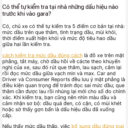
Có thể tự kiểm tra tại nhà những dấu hiệu nào
trước khi vào gara?
Có, chủ xe có thể tự kiểm tra 5 điểm cơ bản tại nhà:
mức dầu trên que thăm, tình trạng dầu, mùi khói,
thời điểm xuất hiện khói và mức độ tiêu hao dầu
giữa hai lần kiểm tra.
cách kiểm tra mức dầu đúng cách
là đỗ xe trên mặt
phẳng, tắt máy, chờ dầu hồi về cácte theo khuyến
nghị của xe, sau đó rút que thăm, lau sạch, cắm lại
rồi đọc mức dầu giữa vạch min và max. Car and
Driver và Consumer Reports đều lưu ý mặt phẳng là
điều kiện quan trọng để tránh đọc sai mức dầu; que
thăm cần được lau rồi nhúng lại mới cho số đo chính
xác. Khi kiểm tra, bạn cũng nên nhìn màu dầu và
cảm nhận sơ bộ: dầu quá đen, có cặn, có mùi khét
hoặc sờ thấy gợn bẩn là dấu hiệu dầu đã xuống
cấp.
Nếu thấy mức dầu thấp, việc
bổ sung dầu đúng loại