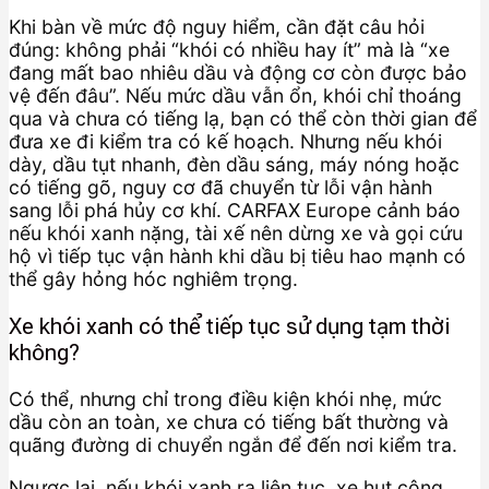
Khi bàn về mức độ nguy hiểm, cần đặt câu hỏi
đúng: không phải “khói có nhiều hay ít” mà là “xe
đang mất bao nhiêu dầu và động cơ còn được bảo
vệ đến đâu”. Nếu mức dầu vẫn ổn, khói chỉ thoáng
qua và chưa có tiếng lạ, bạn có thể còn thời gian để
đưa xe đi kiểm tra có kế hoạch. Nhưng nếu khói
dày, dầu tụt nhanh, đèn dầu sáng, máy nóng hoặc
có tiếng gõ, nguy cơ đã chuyển từ lỗi vận hành
sang lỗi phá hủy cơ khí. CARFAX Europe cảnh báo
nếu khói xanh nặng, tài xế nên dừng xe và gọi cứu
hộ vì tiếp tục vận hành khi dầu bị tiêu hao mạnh có
thể gây hỏng hóc nghiêm trọng.
Xe khói xanh có thể tiếp tục sử dụng tạm thời
không?
Có thể, nhưng chỉ trong điều kiện khói nhẹ, mức
dầu còn an toàn, xe chưa có tiếng bất thường và
quãng đường di chuyển ngắn để đến nơi kiểm tra.
Ngược lại, nếu khói xanh ra liên tục, xe hụt công