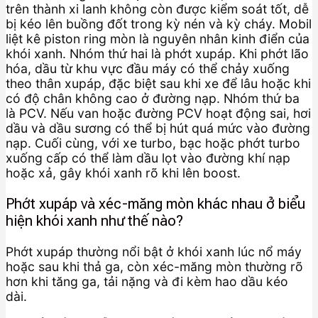
trên thành xi lanh không còn được kiểm soát tốt, dễ
bị kéo lên buồng đốt trong kỳ nén và kỳ cháy. Mobil
liệt kê piston ring mòn là nguyên nhân kinh điển của
khói xanh. Nhóm thứ hai là phớt xupáp. Khi phớt lão
hóa, dầu từ khu vực đầu máy có thể chảy xuống
theo thân xupáp, đặc biệt sau khi xe để lâu hoặc khi
có độ chân không cao ở đường nạp. Nhóm thứ ba
là PCV. Nếu van hoặc đường PCV hoạt động sai, hơi
dầu và dầu sương có thể bị hút quá mức vào đường
nạp. Cuối cùng, với xe turbo, bạc hoặc phớt turbo
xuống cấp có thể làm dầu lọt vào đường khí nạp
hoặc xả, gây khói xanh rõ khi lên boost.
Phớt xupáp và xéc-măng mòn khác nhau ở biểu
hiện khói xanh như thế nào?
Phớt xupáp thường nổi bật ở khói xanh lúc nổ máy
hoặc sau khi thả ga, còn xéc-măng mòn thường rõ
hơn khi tăng ga, tải nặng và đi kèm hao dầu kéo
dài.