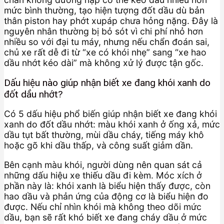
mức bình thường, tạo hiện tượng đốt dầu dù bản
thân piston hay phớt xupáp chưa hỏng nặng. Đây là
nguyên nhân thường bị bỏ sót vì chi phí nhỏ hơn
nhiều so với đại tu máy, nhưng nếu chẩn đoán sai,
chủ xe rất dễ đi từ “xe có khói nhẹ” sang “xe hao
dầu nhớt kéo dài” mà không xử lý được tận gốc.
Dấu hiệu nào giúp nhận biết xe đang khói xanh do
đốt dầu nhớt?
Có 5 dấu hiệu phổ biến giúp nhận biết xe đang khói
xanh do đốt dầu nhớt: màu khói xanh ở ống xả, mức
dầu tụt bất thường, mùi dầu cháy, tiếng máy khô
hoặc gõ khi dầu thấp, và công suất giảm dần.
Bên cạnh màu khói, người dùng nên quan sát cả
những dấu hiệu xe thiếu dầu đi kèm. Móc xích ở
phần này là: khói xanh là biểu hiện thấy được, còn
hao dầu và phản ứng của động cơ là biểu hiện đo
được. Nếu chỉ nhìn khói mà không theo dõi mức
dầu, bạn sẽ rất khó biết xe đang cháy dầu ở mức