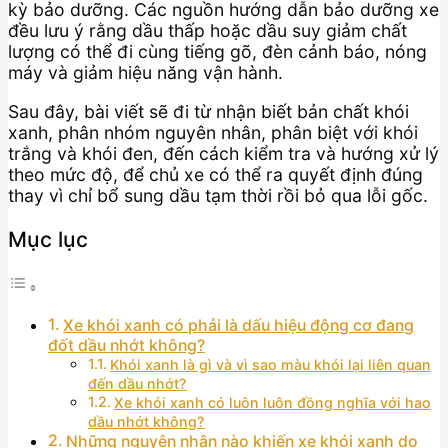
kỳ bảo dưỡng. Các nguồn hướng dẫn bảo dưỡng xe
đều lưu ý rằng dầu thấp hoặc dầu suy giảm chất
lượng có thể đi cùng tiếng gõ, đèn cảnh báo, nóng
máy và giảm hiệu năng vận hành.
Sau đây, bài viết sẽ đi từ nhận biết bản chất khói
xanh, phân nhóm nguyên nhân, phân biệt với khói
trắng và khói đen, đến cách kiểm tra và hướng xử lý
theo mức độ, để chủ xe có thể ra quyết định đúng
thay vì chỉ bổ sung dầu tạm thời rồi bỏ qua lỗi gốc.
Mục lục
Xe khói xanh có phải là dấu hiệu động cơ đang
đốt dầu nhớt không?
Khói xanh là gì và vì sao màu khói lại liên quan
đến dầu nhớt?
Xe khói xanh có luôn luôn đồng nghĩa với hao
dầu nhớt không?
Những nguyên nhân nào khiến xe khói xanh do