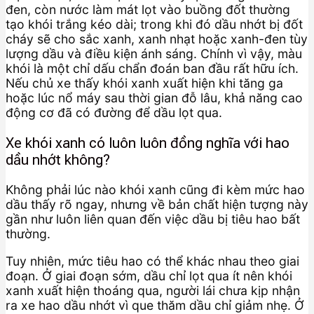
đen, còn nước làm mát lọt vào buồng đốt thường
tạo khói trắng kéo dài; trong khi đó dầu nhớt bị đốt
cháy sẽ cho sắc xanh, xanh nhạt hoặc xanh-đen tùy
lượng dầu và điều kiện ánh sáng. Chính vì vậy, màu
khói là một chỉ dấu chẩn đoán ban đầu rất hữu ích.
Nếu chủ xe thấy khói xanh xuất hiện khi tăng ga
hoặc lúc nổ máy sau thời gian đỗ lâu, khả năng cao
động cơ đã có đường để dầu lọt qua.
Xe khói xanh có luôn luôn đồng nghĩa với hao
dầu nhớt không?
Không phải lúc nào khói xanh cũng đi kèm mức hao
dầu thấy rõ ngay, nhưng về bản chất hiện tượng này
gần như luôn liên quan đến việc dầu bị tiêu hao bất
thường.
Tuy nhiên, mức tiêu hao có thể khác nhau theo giai
đoạn. Ở giai đoạn sớm, dầu chỉ lọt qua ít nên khói
xanh xuất hiện thoáng qua, người lái chưa kịp nhận
ra xe hao dầu nhớt vì que thăm dầu chỉ giảm nhẹ. Ở