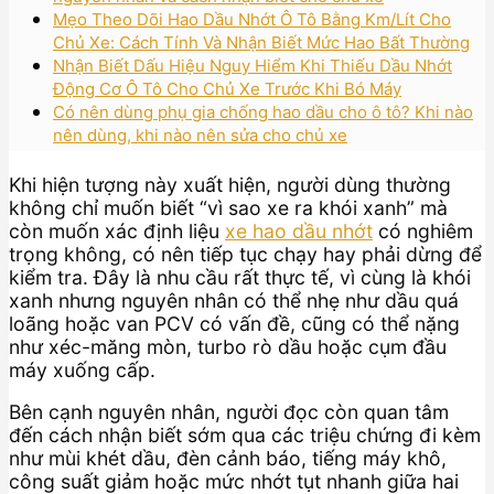
Mẹo Theo Dõi Hao Dầu Nhớt Ô Tô Bằng Km/Lít Cho
Chủ Xe: Cách Tính Và Nhận Biết Mức Hao Bất Thường
Nhận Biết Dấu Hiệu Nguy Hiểm Khi Thiếu Dầu Nhớt
Động Cơ Ô Tô Cho Chủ Xe Trước Khi Bó Máy
Có nên dùng phụ gia chống hao dầu cho ô tô? Khi nào
nên dùng, khi nào nên sửa cho chủ xe
Khi hiện tượng này xuất hiện, người dùng thường
không chỉ muốn biết “vì sao xe ra khói xanh” mà
còn muốn xác định liệu
xe hao dầu nhớt
có nghiêm
trọng không, có nên tiếp tục chạy hay phải dừng để
kiểm tra. Đây là nhu cầu rất thực tế, vì cùng là khói
xanh nhưng nguyên nhân có thể nhẹ như dầu quá
loãng hoặc van PCV có vấn đề, cũng có thể nặng
như xéc-măng mòn, turbo rò dầu hoặc cụm đầu
máy xuống cấp.
Bên cạnh nguyên nhân, người đọc còn quan tâm
đến cách nhận biết sớm qua các triệu chứng đi kèm
như mùi khét dầu, đèn cảnh báo, tiếng máy khô,
công suất giảm hoặc mức nhớt tụt nhanh giữa hai