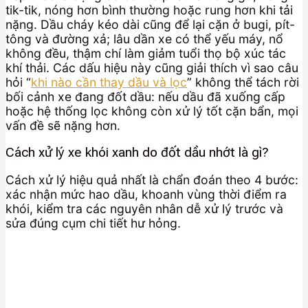
tik-tik, nóng hơn bình thường hoặc rung hơn khi tải
nặng. Dầu cháy kéo dài cũng để lại cặn ở bugi, pít-
tông và đường xả; lâu dần xe có thể yếu máy, nổ
không đều, thậm chí làm giảm tuổi thọ bộ xúc tác
khí thải. Các dấu hiệu này cũng giải thích vì sao câu
hỏi “
khi nào cần thay dầu và lọc
” không thể tách rời
bối cảnh xe đang đốt dầu: nếu dầu đã xuống cấp
hoặc hệ thống lọc không còn xử lý tốt cặn bẩn, mọi
vấn đề sẽ nặng hơn.
Cách xử lý xe khói xanh do đốt dầu nhớt là gì?
Cách xử lý hiệu quả nhất là chẩn đoán theo 4 bước:
xác nhận mức hao dầu, khoanh vùng thời điểm ra
khói, kiểm tra các nguyên nhân dễ xử lý trước và
sửa đúng cụm chi tiết hư hỏng.