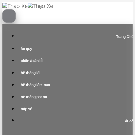
Skip
to
content
Trang Chủ
ắc quy
chẩn đoán lỗi
hệ thống lái
hệ thống làm mát
hệ thống phanh
hộp số
Tất cả