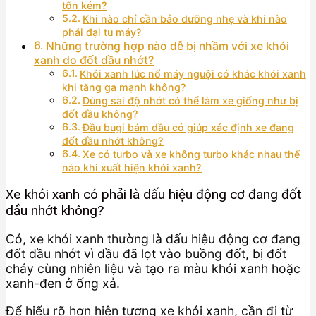
tốn kém?
Khi nào chỉ cần bảo dưỡng nhẹ và khi nào
phải đại tu máy?
Những trường hợp nào dễ bị nhầm với xe khói
xanh do đốt dầu nhớt?
Khói xanh lúc nổ máy nguội có khác khói xanh
khi tăng ga mạnh không?
Dùng sai độ nhớt có thể làm xe giống như bị
đốt dầu không?
Đầu bugi bám dầu có giúp xác định xe đang
đốt dầu nhớt không?
Xe có turbo và xe không turbo khác nhau thế
nào khi xuất hiện khói xanh?
Xe khói xanh có phải là dấu hiệu động cơ đang đốt
dầu nhớt không?
Có, xe khói xanh thường là dấu hiệu động cơ đang
đốt dầu nhớt vì dầu đã lọt vào buồng đốt, bị đốt
cháy cùng nhiên liệu và tạo ra màu khói xanh hoặc
xanh-đen ở ống xả.
Để hiểu rõ hơn hiện tượng xe khói xanh, cần đi từ