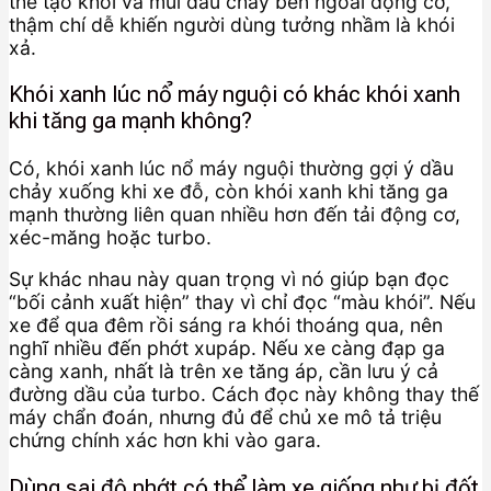
thể tạo khói và mùi dầu cháy bên ngoài động cơ,
thậm chí dễ khiến người dùng tưởng nhầm là khói
xả.
Khói xanh lúc nổ máy nguội có khác khói xanh
khi tăng ga mạnh không?
Có, khói xanh lúc nổ máy nguội thường gợi ý dầu
chảy xuống khi xe đỗ, còn khói xanh khi tăng ga
mạnh thường liên quan nhiều hơn đến tải động cơ,
xéc-măng hoặc turbo.
Sự khác nhau này quan trọng vì nó giúp bạn đọc
“bối cảnh xuất hiện” thay vì chỉ đọc “màu khói”. Nếu
xe để qua đêm rồi sáng ra khói thoáng qua, nên
nghĩ nhiều đến phớt xupáp. Nếu xe càng đạp ga
càng xanh, nhất là trên xe tăng áp, cần lưu ý cả
đường dầu của turbo. Cách đọc này không thay thế
máy chẩn đoán, nhưng đủ để chủ xe mô tả triệu
chứng chính xác hơn khi vào gara.
Dùng sai độ nhớt có thể làm xe giống như bị đốt