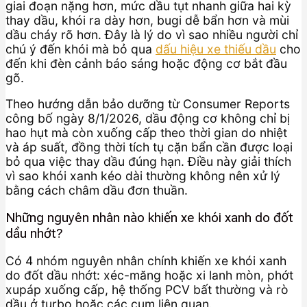
giai đoạn nặng hơn, mức dầu tụt nhanh giữa hai kỳ
thay dầu, khói ra dày hơn, bugi dễ bẩn hơn và mùi
dầu cháy rõ hơn. Đây là lý do vì sao nhiều người chỉ
chú ý đến khói mà bỏ qua
dấu hiệu xe thiếu dầu
cho
đến khi đèn cảnh báo sáng hoặc động cơ bắt đầu
gõ.
Theo hướng dẫn bảo dưỡng từ Consumer Reports
công bố ngày 8/1/2026, dầu động cơ không chỉ bị
hao hụt mà còn xuống cấp theo thời gian do nhiệt
và áp suất, đồng thời tích tụ cặn bẩn cần được loại
bỏ qua việc thay dầu đúng hạn. Điều này giải thích
vì sao khói xanh kéo dài thường không nên xử lý
bằng cách châm dầu đơn thuần.
Những nguyên nhân nào khiến xe khói xanh do đốt
dầu nhớt?
Có 4 nhóm nguyên nhân chính khiến xe khói xanh
do đốt dầu nhớt: xéc-măng hoặc xi lanh mòn, phớt
xupáp xuống cấp, hệ thống PCV bất thường và rò
dầu ở turbo hoặc các cụm liên quan.