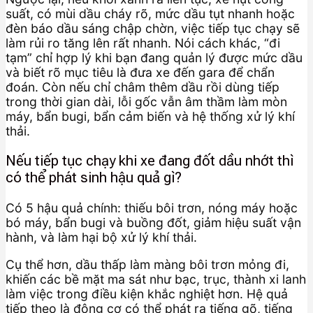
suất, có mùi dầu cháy rõ, mức dầu tụt nhanh hoặc
đèn báo dầu sáng chập chờn, việc tiếp tục chạy sẽ
làm rủi ro tăng lên rất nhanh. Nói cách khác, “đi
tạm” chỉ hợp lý khi bạn đang quản lý được mức dầu
và biết rõ mục tiêu là đưa xe đến gara để chẩn
đoán. Còn nếu chỉ châm thêm dầu rồi dùng tiếp
trong thời gian dài, lỗi gốc vẫn âm thầm làm mòn
máy, bẩn bugi, bẩn cảm biến và hệ thống xử lý khí
thải.
Nếu tiếp tục chạy khi xe đang đốt dầu nhớt thì
có thể phát sinh hậu quả gì?
Có 5 hậu quả chính: thiếu bôi trơn, nóng máy hoặc
bó máy, bẩn bugi và buồng đốt, giảm hiệu suất vận
hành, và làm hại bộ xử lý khí thải.
Cụ thể hơn, dầu thấp làm màng bôi trơn mỏng đi,
khiến các bề mặt ma sát như bạc, trục, thành xi lanh
làm việc trong điều kiện khắc nghiệt hơn. Hệ quả
tiếp theo là động cơ có thể phát ra tiếng gõ, tiếng