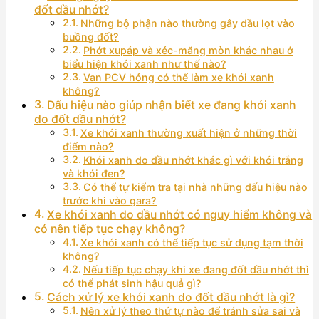
đốt dầu nhớt?
Những bộ phận nào thường gây dầu lọt vào
buồng đốt?
Phớt xupáp và xéc-măng mòn khác nhau ở
biểu hiện khói xanh như thế nào?
Van PCV hỏng có thể làm xe khói xanh
không?
Dấu hiệu nào giúp nhận biết xe đang khói xanh
do đốt dầu nhớt?
Xe khói xanh thường xuất hiện ở những thời
điểm nào?
Khói xanh do dầu nhớt khác gì với khói trắng
và khói đen?
Có thể tự kiểm tra tại nhà những dấu hiệu nào
trước khi vào gara?
Xe khói xanh do dầu nhớt có nguy hiểm không và
có nên tiếp tục chạy không?
Xe khói xanh có thể tiếp tục sử dụng tạm thời
không?
Nếu tiếp tục chạy khi xe đang đốt dầu nhớt thì
có thể phát sinh hậu quả gì?
Cách xử lý xe khói xanh do đốt dầu nhớt là gì?
Nên xử lý theo thứ tự nào để tránh sửa sai và