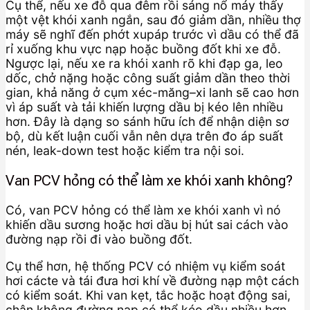
Cụ thể, nếu xe đỗ qua đêm rồi sáng nổ máy thấy
một vệt khói xanh ngắn, sau đó giảm dần, nhiều thợ
máy sẽ nghĩ đến phớt xupáp trước vì dầu có thể đã
rỉ xuống khu vực nạp hoặc buồng đốt khi xe đỗ.
Ngược lại, nếu xe ra khói xanh rõ khi đạp ga, leo
dốc, chở nặng hoặc công suất giảm dần theo thời
gian, khả năng ở cụm xéc-măng–xi lanh sẽ cao hơn
vì áp suất và tải khiến lượng dầu bị kéo lên nhiều
hơn. Đây là dạng so sánh hữu ích để nhận diện sơ
bộ, dù kết luận cuối vẫn nên dựa trên đo áp suất
nén, leak-down test hoặc kiểm tra nội soi.
Van PCV hỏng có thể làm xe khói xanh không?
Có, van PCV hỏng có thể làm xe khói xanh vì nó
khiến dầu sương hoặc hơi dầu bị hút sai cách vào
đường nạp rồi đi vào buồng đốt.
Cụ thể hơn, hệ thống PCV có nhiệm vụ kiểm soát
hơi cácte và tái đưa hơi khí về đường nạp một cách
có kiểm soát. Khi van kẹt, tắc hoặc hoạt động sai,
chân không đường nạp có thể kéo dầu nhiều hơn