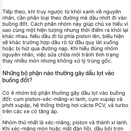
Tiếp theo, khi truy ngược từ khói xanh về nguyên
nhân, cần phân loại theo đường mà dầu nhớt đi vào
buồng đốt. Cách phân nhóm này giúp chủ xe hiểu vì
sao cùng một hiện tượng nhưng thời điểm ra khói lại
khác nhau. Nếu dầu đi từ phía piston lên, biểu hiện
sẽ khác trường hợp dầu rò từ đầu quy lát xuống
hoặc bị hút qua đường nạp. Khi hiểu đúng nhóm
nguyên nhân, việc sửa chữa mới tránh tình trạng
thay nhiều món nhưng không xử lý trúng gốc.
Những bộ phận nào thường gây dầu lọt vào
buồng đốt?
Có 4 nhóm bộ phận thường gây dầu lọt vào buồng
đốt: cụm piston–xéc-măng–xi lanh, cụm xupáp và
phớt xupáp, hệ thống thông hơi cácte PCV, và turbo
trên các xe có tăng áp.
Nhóm thứ nhất là xéc-măng, piston và thành xi lanh.
Khi xéc-măng mòn hoặc mất đàn hồi, dầu bôi trơn