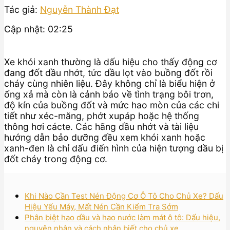
Tác giả:
Nguyễn Thành Đạt
Cập nhật: 02:25
Xe khói xanh thường là dấu hiệu cho thấy động cơ
đang đốt dầu nhớt, tức dầu lọt vào buồng đốt rồi
cháy cùng nhiên liệu. Đây không chỉ là biểu hiện ở
ống xả mà còn là cảnh báo về tình trạng bôi trơn,
độ kín của buồng đốt và mức hao mòn của các chi
tiết như xéc-măng, phớt xupáp hoặc hệ thống
thông hơi cácte. Các hãng dầu nhớt và tài liệu
hướng dẫn bảo dưỡng đều xem khói xanh hoặc
xanh-đen là chỉ dấu điển hình của hiện tượng dầu bị
đốt cháy trong động cơ.
Khi Nào Cần Test Nén Động Cơ Ô Tô Cho Chủ Xe? Dấu
Hiệu Yếu Máy, Mất Nén Cần Kiểm Tra Sớm
Phân biệt hao dầu và hao nước làm mát ô tô: Dấu hiệu,
nguyên nhân và cách nhận biết cho chủ xe