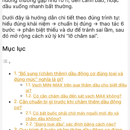
huống thường gặp như rò rỉ, đèn cảnh báo, hoặc
dầu xuống nhanh bất thường.
Dưới đây là hướng dẫn chi tiết theo đúng trình tự:
hiểu đúng khái niệm → chuẩn bị đúng → thao tác 6
bước → phân biệt thiếu và dư để tránh sai lầm, sau
đó mở rộng cách xử lý khi “lỡ châm sai”.
Mục lục
“Bổ sung (châm thêm) dầu động cơ đúng loại và
đúng mức” nghĩa là gì?
Vạch MIN–MAX trên que thăm dầu cho biết điều
gì?
Có cần châm dầu đến sát vạch MAX không?
Cần chuẩn bị gì trước khi châm thêm dầu động
cơ?
Có bắt buộc phải chờ máy nguội mới đo và
châm dầu không?
“Đúng loại dầu” xác định bằng cách nào?
Quy trình 6 bước châm thêm dầu động cơ đúng