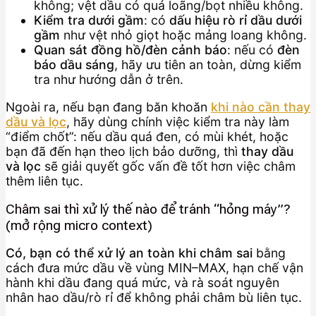
không; vệt dầu có quá loãng/bọt nhiều không.
Kiểm tra dưới gầm
: có
dấu hiệu rò rỉ dầu dưới
gầm
như vệt nhỏ giọt hoặc mảng loang không.
Quan sát đồng hồ/đèn cảnh báo
: nếu có
đèn
báo dầu sáng
, hãy ưu tiên an toàn, dừng kiểm
tra như hướng dẫn ở trên.
Ngoài ra, nếu bạn đang băn khoăn
khi nào cần thay
dầu và lọc
, hãy dùng chính việc kiểm tra này làm
“điểm chốt”: nếu dầu quá đen, có mùi khét, hoặc
bạn đã đến hạn theo lịch bảo dưỡng, thì
thay dầu
và lọc
sẽ giải quyết gốc vấn đề tốt hơn việc châm
thêm liên tục.
Châm sai thì xử lý thế nào để tránh “hỏng máy”?
(mở rộng micro context)
Có, bạn có thể xử lý an toàn khi châm sai
bằng
cách đưa mức dầu về vùng MIN–MAX, hạn chế vận
hành khi dầu đang quá mức, và rà soát nguyên
nhân hao dầu/rò rỉ để không phải châm bù liên tục.