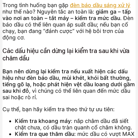
Trong tình huống bạn gặp
đèn báo dầu sáng xử lý
như thế nào? Nguyên tắc an toàn là:
giảm ga – tấp
vào nơi an toàn – tắt máy – kiểm tra mức dầu
. Đèn
báo dầu có thể liên quan áp suất dầu; nếu bạn cố
chạy, bạn đang “đánh cược” với hệ bôi trơn của
động cơ.
Các dấu hiệu cần dừng lại kiểm tra sau khi vừa
châm dầu
Bạn nên dừng lại kiểm tra nếu xuất hiện các dấu
hiệu như đèn báo dầu, mùi khét, khói bất thường,
tiếng gõ lạ, hoặc phát hiện vệt dầu loang dưới gầm
sau khi đỗ
, vì chúng có thể liên quan đến mức dầu
sai hoặc rò rỉ.
Cụ thể, bạn hãy kiểm tra theo thứ tự ưu tiên:
Kiểm tra khoang máy
: nắp châm dầu đã siết
chặt chưa, có dầu tràn quanh cổ châm không.
Kiểm tra que thăm dầu
: mức dầu có vượt MAX