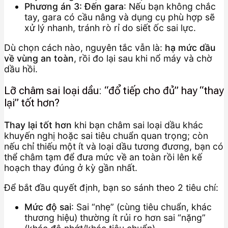
Phương án 3: Đến gara
: Nếu bạn không chắc
tay, gara có cầu nâng và dụng cụ phù hợp sẽ
xử lý nhanh, tránh rò rỉ do siết ốc sai lực.
Dù chọn cách nào, nguyên tắc vẫn là:
hạ mức dầu
về vùng an toàn
, rồi đo lại sau khi nổ máy và chờ
dầu hồi.
Lỡ châm sai loại dầu: “đổ tiếp cho đủ” hay “thay
lại” tốt hơn?
Thay lại tốt hơn
khi bạn châm sai loại dầu khác
khuyến nghị hoặc sai tiêu chuẩn quan trọng; còn
nếu chỉ thiếu một ít và loại dầu tương đương, bạn có
thể châm tạm để đưa mức về an toàn rồi lên kế
hoạch thay đúng ở kỳ gần nhất.
Để bắt đầu quyết định, bạn so sánh theo 2 tiêu chí:
Mức độ sai
: Sai “nhẹ” (cùng tiêu chuẩn, khác
thương hiệu) thường ít rủi ro hơn sai “nặng”