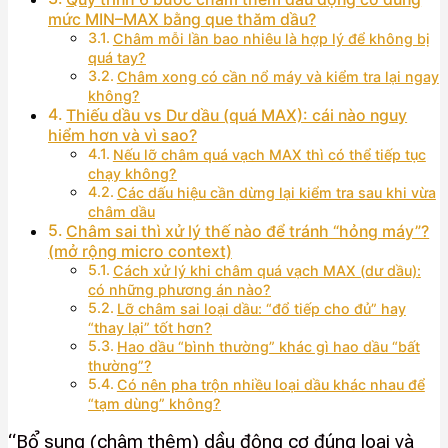
mức MIN–MAX bằng que thăm dầu?
Châm mỗi lần bao nhiêu là hợp lý để không bị
quá tay?
Châm xong có cần nổ máy và kiểm tra lại ngay
không?
Thiếu dầu vs Dư dầu (quá MAX): cái nào nguy
hiểm hơn và vì sao?
Nếu lỡ châm quá vạch MAX thì có thể tiếp tục
chạy không?
Các dấu hiệu cần dừng lại kiểm tra sau khi vừa
châm dầu
Châm sai thì xử lý thế nào để tránh “hỏng máy”?
(mở rộng micro context)
Cách xử lý khi châm quá vạch MAX (dư dầu):
có những phương án nào?
Lỡ châm sai loại dầu: “đổ tiếp cho đủ” hay
“thay lại” tốt hơn?
Hao dầu “bình thường” khác gì hao dầu “bất
thường”?
Có nên pha trộn nhiều loại dầu khác nhau để
“tạm dùng” không?
“Bổ sung (châm thêm) dầu động cơ đúng loại và