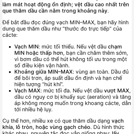
làm mát hoạt động ổn định; vệt dầu cao nhất trên
que thăm dầu cần nằm trong khoảng này
.
Để bắt đầu đọc đúng vạch MIN–MAX, bạn hãy hình
dung que thăm dầu như “thước đo trực tiếp” của
cácte:
Vạch MIN
: mức tối thiểu. Nếu vệt dầu
chạm
MIN hoặc thấp hơn
, bạn cần châm thêm sớm,
vì bơm dầu có thể hút không tối ưu trong một
số điều kiện vận hành.
Khoảng giữa MIN–MAX
: vùng an toàn. Dầu đủ
để bôi trơn, áp suất dầu ổn định và hạn chế
hiện tượng “hút khí”.
Vạch MAX
: mức tối đa. Nếu vệt dầu
vượt MAX
,
dầu có nguy cơ bị khuấy sục (aeration) và tăng
áp không mong muốn trong khoang cácte, dẫn
tới nhiều hệ lụy.
Cụ thể hơn, nhiều xe có que thăm dầu dạng
vạch
khía, lỗ tròn, hoặc vùng gạch chéo
. Dù hình thức
khác nhau, nguyên tắc đọc vẫn giống nhau:
lấy