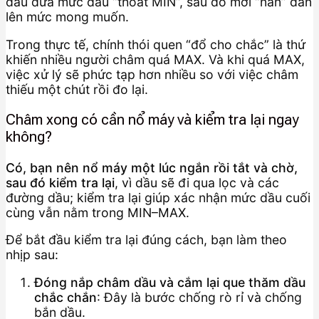
đầu đưa mức dầu “thoát MIN”, sau đó mới “nắn” dần
lên mức mong muốn.
Trong thực tế, chính thói quen “đổ cho chắc” là thứ
khiến nhiều người châm quá MAX. Và khi quá MAX,
việc xử lý sẽ phức tạp hơn nhiều so với việc châm
thiếu một chút rồi đo lại.
Châm xong có cần nổ máy và kiểm tra lại ngay
không?
Có, bạn nên nổ máy một lúc ngắn rồi tắt và chờ,
sau đó kiểm tra lại
, vì dầu sẽ đi qua lọc và các
đường dầu; kiểm tra lại giúp xác nhận mức dầu cuối
cùng vẫn nằm trong MIN–MAX.
Để bắt đầu kiểm tra lại đúng cách, bạn làm theo
nhịp sau:
Đóng nắp châm dầu và cắm lại que thăm dầu
chắc chắn
: Đây là bước chống rò rỉ và chống
bắn dầu.