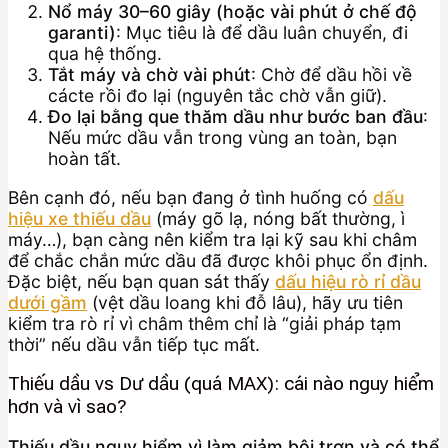
Nổ máy 30–60 giây (hoặc vài phút ở chế độ
garanti)
: Mục tiêu là để dầu luân chuyển, đi
qua hệ thống.
Tắt máy và chờ vài phút
: Chờ để dầu hồi về
cácte rồi đo lại (nguyên tắc chờ vẫn giữ).
Đo lại bằng que thăm dầu như bước ban đầu
:
Nếu mức dầu vẫn trong vùng an toàn, bạn
hoàn tất.
Bên cạnh đó, nếu bạn đang ở tình huống có
dấu
hiệu xe thiếu dầu
(máy gõ lạ, nóng bất thường, ì
máy…), bạn càng nên kiểm tra lại kỹ sau khi châm
để chắc chắn mức dầu đã được khôi phục ổn định.
Đặc biệt, nếu bạn quan sát thấy
dấu hiệu rò rỉ dầu
dưới gầm
(vệt dầu loang khi đỗ lâu), hãy ưu tiên
kiểm tra rò rỉ vì châm thêm chỉ là “giải pháp tạm
thời” nếu dầu vẫn tiếp tục mất.
Thiếu dầu vs Dư dầu (quá MAX): cái nào nguy hiểm
hơn và vì sao?
Thiếu dầu nguy hiểm vì làm giảm bôi trơn và có thể