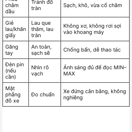
Tránh đổ
châm
Sạch, khô, vừa cổ châm
tràn
dầu
Giẻ
Lau que
Không xơ, không rơi sợi
lau/khăn
thăm, lau
vào khoang máy
giấy
tràn
Găng
An toàn,
Chống bẩn, dễ thao tác
tay
sạch sẽ
Đèn pin
Nhìn rõ
Ánh sáng đủ để đọc MIN–
(nếu
vạch
MAX
cần)
Mặt
Xe đứng cân bằng, không
phẳng
Đo chuẩn
nghiêng
đỗ xe