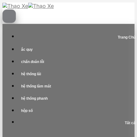
Skip
to
content
Trang Chủ
ắc quy
chẩn đoán lỗi
hệ thống lái
hệ thống làm mát
hệ thống phanh
hộp số
Tất cả