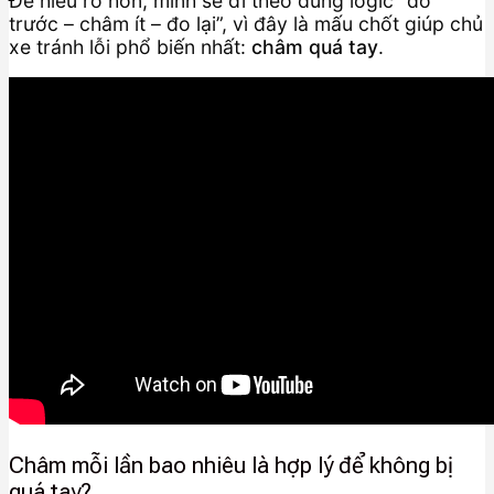
Để hiểu rõ hơn, mình sẽ đi theo đúng logic “đo
trước – châm ít – đo lại”, vì đây là mấu chốt giúp chủ
xe tránh lỗi phổ biến nhất:
châm quá tay
.
Châm mỗi lần bao nhiêu là hợp lý để không bị
quá tay?