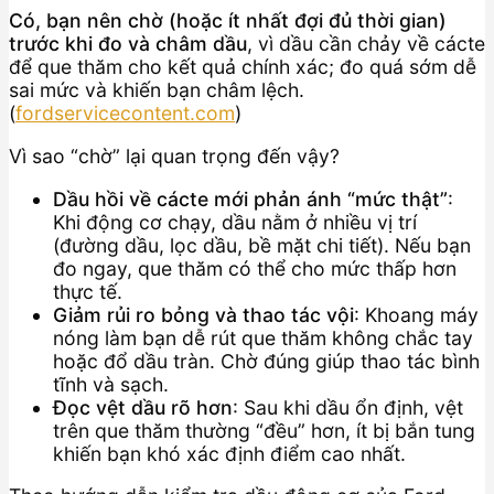
Có, bạn nên chờ (hoặc ít nhất đợi đủ thời gian)
trước khi đo và châm dầu
, vì dầu cần chảy về cácte
để que thăm cho kết quả chính xác; đo quá sớm dễ
sai mức và khiến bạn châm lệch.
(
fordservicecontent.com
)
Vì sao “chờ” lại quan trọng đến vậy?
Dầu hồi về cácte mới phản ánh “mức thật”
:
Khi động cơ chạy, dầu nằm ở nhiều vị trí
(đường dầu, lọc dầu, bề mặt chi tiết). Nếu bạn
đo ngay, que thăm có thể cho mức thấp hơn
thực tế.
Giảm rủi ro bỏng và thao tác vội
: Khoang máy
nóng làm bạn dễ rút que thăm không chắc tay
hoặc đổ dầu tràn. Chờ đúng giúp thao tác bình
tĩnh và sạch.
Đọc vệt dầu rõ hơn
: Sau khi dầu ổn định, vệt
trên que thăm thường “đều” hơn, ít bị bắn tung
khiến bạn khó xác định điểm cao nhất.