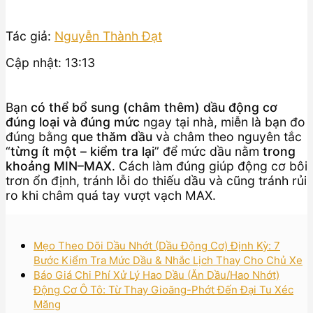
Tác giả:
Nguyễn Thành Đạt
Cập nhật: 13:13
Bạn
có thể bổ sung (châm thêm) dầu động cơ
đúng loại và đúng mức
ngay tại nhà, miễn là bạn đo
đúng bằng
que thăm dầu
và châm theo nguyên tắc
“
từng ít một – kiểm tra lại
” để mức dầu nằm
trong
khoảng MIN–MAX
. Cách làm đúng giúp động cơ bôi
trơn ổn định, tránh lỗi do thiếu dầu và cũng tránh rủi
ro khi châm quá tay vượt vạch MAX.
Mẹo Theo Dõi Dầu Nhớt (Dầu Động Cơ) Định Kỳ: 7
Bước Kiểm Tra Mức Dầu & Nhắc Lịch Thay Cho Chủ Xe
Báo Giá Chi Phí Xử Lý Hao Dầu (Ăn Dầu/Hao Nhớt)
Động Cơ Ô Tô: Từ Thay Gioăng-Phớt Đến Đại Tu Xéc
Măng