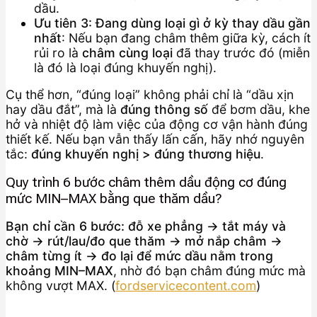
dầu.
Ưu tiên 3: Đang dùng loại gì ở kỳ thay dầu gần
nhất
: Nếu bạn đang châm thêm giữa kỳ, cách ít
rủi ro là
châm cùng loại
đã thay trước đó (miễn
là đó là loại đúng khuyến nghị).
Cụ thể hơn, “đúng loại” không phải chỉ là “dầu xịn
hay dầu đắt”, mà là
đúng thông số
để bơm dầu, khe
hở và nhiệt độ làm việc của động cơ vận hành đúng
thiết kế. Nếu bạn vẫn thấy lấn cấn, hãy nhớ nguyên
tắc:
đúng khuyến nghị > đúng thương hiệu
.
Quy trình 6 bước châm thêm dầu động cơ đúng
mức MIN–MAX bằng que thăm dầu?
Bạn chỉ cần 6 bước: đỗ xe phẳng → tắt máy và
chờ → rút/lau/đo que thăm → mở nắp châm →
châm từng ít → đo lại để mức dầu nằm trong
khoảng MIN–MAX
, nhờ đó bạn châm đúng mức mà
không vượt MAX. (
fordservicecontent.com
)