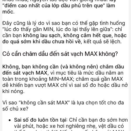
“điểm cao nhất của lớp dầu phủ trên que” làm
mốc
.
Đây cũng là lý do vì sao bạn có thể gặp tình huống
“lúc đo thấy gần MIN, lúc đo lại thấy lên giữa”: chỉ
cần bạn
không lau sạch, không cắm hết que, hoặc
đo quá sớm khi dầu chưa hồi về
, kết quả sẽ lệch.
Có cần châm dầu đến sát vạch MAX không?
Không, bạn không cần (và không nên) châm dầu
đến sát vạch MAX
, vì mục tiêu là mức dầu nằm an
toàn trong khoảng MIN–MAX; châm quá gần MAX
dễ khiến bạn vượt MAX chỉ vì sai số đo hoặc dầu nở
khi nóng.
Vì sao “không cần sát MAX” là lựa chọn tốt cho đa
số chủ xe?
Sai số đo luôn tồn tại
: Chỉ cần bạn đo sớm hơn
vài phút, hoặc xe hơi nghiêng nhẹ, vệt dầu có