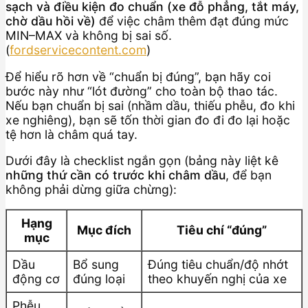
sạch và điều kiện đo chuẩn (xe đỗ phẳng, tắt máy,
chờ dầu hồi về)
để việc châm thêm đạt đúng mức
MIN–MAX và không bị sai số.
(
fordservicecontent.com
)
Để hiểu rõ hơn về “chuẩn bị đúng”, bạn hãy coi
bước này như “lót đường” cho toàn bộ thao tác.
Nếu bạn chuẩn bị sai (nhầm dầu, thiếu phễu, đo khi
xe nghiêng), bạn sẽ tốn thời gian đo đi đo lại hoặc
tệ hơn là châm quá tay.
Dưới đây là checklist ngắn gọn (bảng này liệt kê
những thứ cần có trước khi châm dầu
, để bạn
không phải dừng giữa chừng):
Hạng
Mục đích
Tiêu chí “đúng”
mục
Dầu
Bổ sung
Đúng tiêu chuẩn/độ nhớt
động cơ
đúng loại
theo khuyến nghị của xe
Phễu