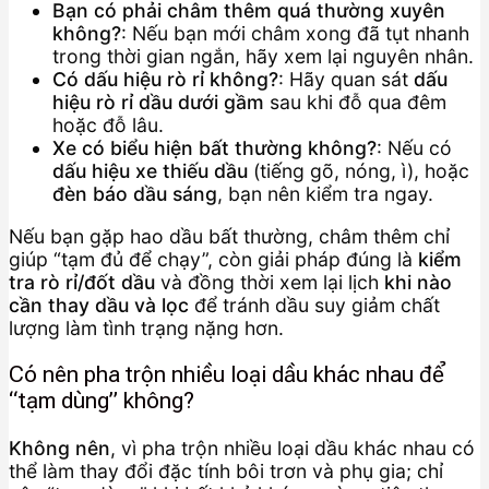
Bạn có phải châm thêm quá thường xuyên
không?
: Nếu bạn mới châm xong đã tụt nhanh
trong thời gian ngắn, hãy xem lại nguyên nhân.
Có dấu hiệu rò rỉ không?
: Hãy quan sát
dấu
hiệu rò rỉ dầu dưới gầm
sau khi đỗ qua đêm
hoặc đỗ lâu.
Xe có biểu hiện bất thường không?
: Nếu có
dấu hiệu xe thiếu dầu
(tiếng gõ, nóng, ì), hoặc
đèn báo dầu sáng
, bạn nên kiểm tra ngay.
Nếu bạn gặp hao dầu bất thường, châm thêm chỉ
giúp “tạm đủ để chạy”, còn giải pháp đúng là
kiểm
tra rò rỉ/đốt dầu
và đồng thời xem lại lịch
khi nào
cần thay dầu và lọc
để tránh dầu suy giảm chất
lượng làm tình trạng nặng hơn.
Có nên pha trộn nhiều loại dầu khác nhau để
“tạm dùng” không?
Không nên
, vì pha trộn nhiều loại dầu khác nhau có
thể làm thay đổi đặc tính bôi trơn và phụ gia; chỉ