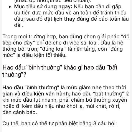
(khác độ nhớt/khác tiêu chuẩn).
Mục tiêu sử dụng ngay
: Nếu bạn cần đi gấp,
ưu tiên đưa mức dầu về an toàn để tránh thiếu
dầu; sau đó
đặt lịch thay đúng
để bảo toàn lâu
dài.
Trong mọi trường hợp, bạn đừng chọn giải pháp “đổ
tiếp cho đầy” chỉ để che đi việc sai loại. Dầu là hệ
thống bôi trơn; “đúng loại” là nền tảng, còn “đúng
mức” là điều kiện tối thiểu.
Hao dầu “bình thường” khác gì hao dầu “bất
thường”?
Hao dầu “bình thường” là mức giảm nhẹ theo thời
gian và điều kiện vận hành
; hao dầu “bất thường” là
khi mức dầu tụt nhanh, phải châm bù thường xuyên
hoặc đi kèm dấu hiệu như khói lạ, mùi khét, rò rỉ,
đèn cảnh báo.
Cụ thể, bạn có thể tự phân biệt bằng 3 câu hỏi: