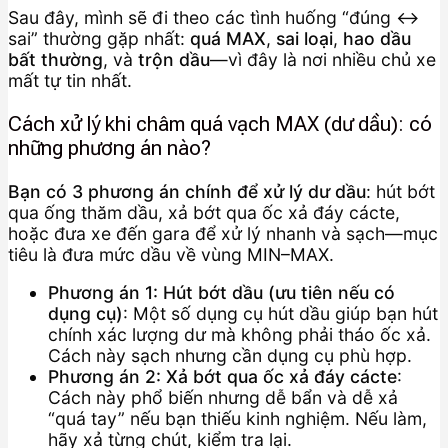
Sau đây, mình sẽ đi theo các tình huống “đúng ↔
sai” thường gặp nhất:
quá MAX
,
sai loại
,
hao dầu
bất thường
, và
trộn dầu
—vì đây là nơi nhiều chủ xe
mất tự tin nhất.
Cách xử lý khi châm quá vạch MAX (dư dầu): có
những phương án nào?
Bạn có 3 phương án chính để xử lý dư dầu
: hút bớt
qua ống thăm dầu, xả bớt qua ốc xả đáy cácte,
hoặc đưa xe đến gara để xử lý nhanh và sạch—mục
tiêu là đưa mức dầu về vùng MIN–MAX.
Phương án 1: Hút bớt dầu (ưu tiên nếu có
dụng cụ)
: Một số dụng cụ hút dầu giúp bạn hút
chính xác lượng dư mà không phải tháo ốc xả.
Cách này sạch nhưng cần dụng cụ phù hợp.
Phương án 2: Xả bớt qua ốc xả đáy cácte
:
Cách này phổ biến nhưng dễ bẩn và dễ xả
“quá tay” nếu bạn thiếu kinh nghiệm. Nếu làm,
hãy xả từng chút, kiểm tra lại.