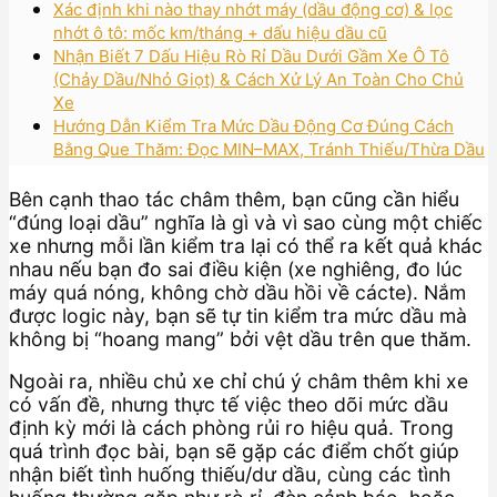
Xác định khi nào thay nhớt máy (dầu động cơ) & lọc
nhớt ô tô: mốc km/tháng + dấu hiệu dầu cũ
Nhận Biết 7 Dấu Hiệu Rò Rỉ Dầu Dưới Gầm Xe Ô Tô
(Chảy Dầu/Nhỏ Giọt) & Cách Xử Lý An Toàn Cho Chủ
Xe
Hướng Dẫn Kiểm Tra Mức Dầu Động Cơ Đúng Cách
Bằng Que Thăm: Đọc MIN–MAX, Tránh Thiếu/Thừa Dầu
Bên cạnh thao tác châm thêm, bạn cũng cần hiểu
“đúng loại dầu” nghĩa là gì và vì sao cùng một chiếc
xe nhưng mỗi lần kiểm tra lại có thể ra kết quả khác
nhau nếu bạn đo sai điều kiện (xe nghiêng, đo lúc
máy quá nóng, không chờ dầu hồi về cácte). Nắm
được logic này, bạn sẽ tự tin kiểm tra mức dầu mà
không bị “hoang mang” bởi vệt dầu trên que thăm.
Ngoài ra, nhiều chủ xe chỉ chú ý châm thêm khi xe
có vấn đề, nhưng thực tế việc theo dõi mức dầu
định kỳ mới là cách phòng rủi ro hiệu quả. Trong
quá trình đọc bài, bạn sẽ gặp các điểm chốt giúp
nhận biết tình huống thiếu/dư dầu, cùng các tình