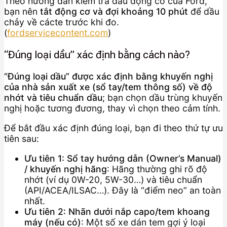
Theo hướng dẫn kiểm tra dầu động cơ của Ford,
bạn nên
tắt động cơ và đợi khoảng 10 phút
để dầu
chảy về cácte trước khi đo.
(
fordservicecontent.com
)
“Đúng loại dầu” xác định bằng cách nào?
“Đúng loại dầu” được xác định bằng khuyến nghị
của nhà sản xuất xe (sổ tay/tem thông số) về độ
nhớt và tiêu chuẩn dầu
; bạn chọn dầu trùng khuyến
nghị hoặc tương đương, thay vì chọn theo cảm tính.
Để bắt đầu xác định đúng loại, bạn đi theo thứ tự ưu
tiên sau:
Ưu tiên 1: Sổ tay hướng dẫn (Owner’s Manual)
/ khuyến nghị hãng
: Hãng thường ghi rõ độ
nhớt (ví dụ 0W-20, 5W-30…) và tiêu chuẩn
(API/ACEA/ILSAC…). Đây là “điểm neo” an toàn
nhất.
Ưu tiên 2: Nhãn dưới nắp capo/tem khoang
máy (nếu có)
: Một số xe dán tem gợi ý loại