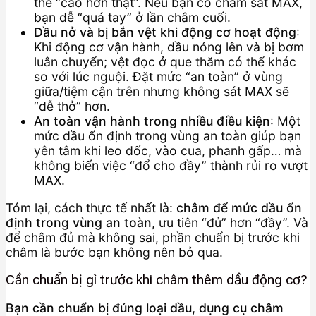
thể “cao hơn thật”. Nếu bạn cố châm sát MAX,
bạn dễ “quá tay” ở lần châm cuối.
Dầu nở và bị bắn vệt khi động cơ hoạt động
:
Khi động cơ vận hành, dầu nóng lên và bị bơm
luân chuyển; vệt đọc ở que thăm có thể khác
so với lúc nguội. Đặt mức “an toàn” ở vùng
giữa/tiệm cận trên nhưng không sát MAX sẽ
“dễ thở” hơn.
An toàn vận hành trong nhiều điều kiện
: Một
mức dầu ổn định trong vùng an toàn giúp bạn
yên tâm khi leo dốc, vào cua, phanh gấp… mà
không biến việc “đổ cho đầy” thành rủi ro vượt
MAX.
Tóm lại, cách thực tế nhất là:
châm để mức dầu ổn
định trong vùng an toàn
, ưu tiên “đủ” hơn “đầy”. Và
để châm đủ mà không sai, phần chuẩn bị trước khi
châm là bước bạn không nên bỏ qua.
Cần chuẩn bị gì trước khi châm thêm dầu động cơ?
Bạn cần chuẩn bị đúng loại dầu, dụng cụ châm