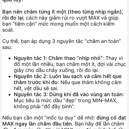
Bạn nên châm từng ít một (theo từng nhịp ngắn),
rồi đo lại
; cách này giảm rủi ro vượt MAX và giúp
bạn “tiệm cận” mức mong muốn một cách kiểm
soát.
Cụ thể, bạn áp dụng 3 nguyên tắc “châm an toàn”
sau:
Nguyên tắc 1: Châm theo “nhịp nhỏ”
: Thay vì
đổ một lần nhiều, bạn châm một ít, đợi vài chục
giây cho dầu chảy xuống, rồi đo lại.
Nguyên tắc 2: Luôn lau sạch và cắm hết que
thăm trước khi đo
: Nếu que thăm không cắm
hết, vệt dầu sẽ sai.
Nguyên tắc 3: Dừng khi đã vào vùng an toàn
:
Mục tiêu là mức dầu “đẹp” trong MIN–MAX,
không phải “đổ đầy bình”.
Nếu bạn cần một “mốc tư duy” dễ nhớ:
đừng cố đạt
MAX ngay lần châm đầu tiên
. Bạn hãy để lần châm