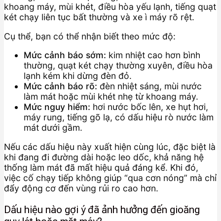
khoang máy, mùi khét, điều hòa yếu lạnh, tiếng quạt
két chạy liên tục bất thường và xe ì máy rõ rệt.
Cụ thể, bạn có thể nhận biết theo mức độ:
Mức cảnh báo sớm:
kim nhiệt cao hơn bình
thường, quạt két chạy thường xuyên, điều hòa
lạnh kém khi dừng đèn đỏ.
Mức cảnh báo rõ:
đèn nhiệt sáng, mùi nước
làm mát hoặc mùi khét nhẹ từ khoang máy.
Mức nguy hiểm:
hơi nước bốc lên, xe hụt hơi,
máy rung, tiếng gõ lạ, có dấu hiệu rò nước làm
mát dưới gầm.
Nếu các dấu hiệu này xuất hiện cùng lúc, đặc biệt là
khi đang đi đường dài hoặc leo dốc, khả năng hệ
thống làm mát đã mất hiệu quả đáng kể. Khi đó,
việc cố chạy tiếp không giúp “qua cơn nóng” mà chỉ
đẩy động cơ đến vùng rủi ro cao hơn.
Dấu hiệu nào gợi ý đã ảnh hưởng đến gioăng