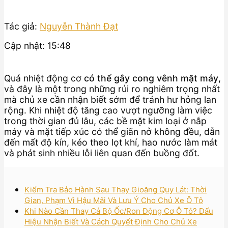
Tác giả:
Nguyễn Thành Đạt
Cập nhật: 15:48
Quá nhiệt động cơ
có thể gây cong vênh mặt máy
,
và đây là một trong những rủi ro nghiêm trọng nhất
mà chủ xe cần nhận biết sớm để tránh hư hỏng lan
rộng. Khi nhiệt độ tăng cao vượt ngưỡng làm việc
trong thời gian đủ lâu, các bề mặt kim loại ở nắp
máy và mặt tiếp xúc có thể giãn nở không đều, dẫn
đến mất độ kín, kéo theo lọt khí, hao nước làm mát
và phát sinh nhiều lỗi liên quan đến buồng đốt.
Kiểm Tra Bảo Hành Sau Thay Gioăng Quy Lát: Thời
Gian, Phạm Vi Hậu Mãi Và Lưu Ý Cho Chủ Xe Ô Tô
Khi Nào Cần Thay Cả Bộ Ốc/Ron Động Cơ Ô Tô? Dấu
Hiệu Nhận Biết Và Cách Quyết Định Cho Chủ Xe