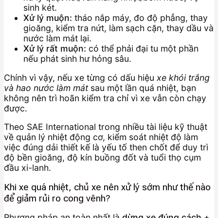
sinh két.
Xử lý muộn:
tháo nắp máy, đo độ phẳng, thay
gioăng, kiểm tra nứt, làm sạch cặn, thay dầu và
nước làm mát lại.
Xử lý rất muộn:
có thể phải đại tu một phần
nếu phát sinh hư hỏng sâu.
Chính vì vậy, nếu xe từng có dấu hiệu
xe khói trắng
và hao nước làm mát
sau một lần quá nhiệt, bạn
không nên trì hoãn kiểm tra chỉ vì xe vẫn còn chạy
được.
Theo SAE International trong nhiều tài liệu kỹ thuật
về quản lý nhiệt động cơ, kiểm soát nhiệt độ làm
việc đúng dải thiết kế là yếu tố then chốt để duy trì
độ bền gioăng, độ kín buồng đốt và tuổi thọ cụm
đầu xi-lanh.
Khi xe quá nhiệt, chủ xe nên xử lý sớm như thế nào
để giảm rủi ro cong vênh?
Phương pháp an toàn nhất là
dừng xe đúng cách +