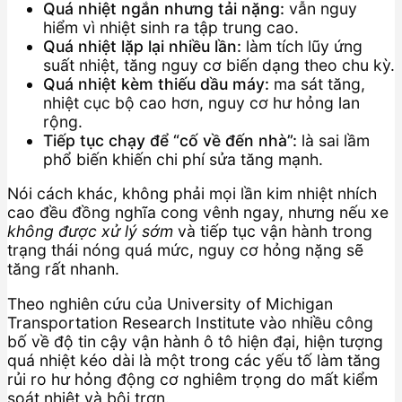
Quá nhiệt ngắn nhưng tải nặng:
vẫn nguy
hiểm vì nhiệt sinh ra tập trung cao.
Quá nhiệt lặp lại nhiều lần:
làm tích lũy ứng
suất nhiệt, tăng nguy cơ biến dạng theo chu kỳ.
Quá nhiệt kèm thiếu dầu máy:
ma sát tăng,
nhiệt cục bộ cao hơn, nguy cơ hư hỏng lan
rộng.
Tiếp tục chạy để “cố về đến nhà”:
là sai lầm
phổ biến khiến chi phí sửa tăng mạnh.
Nói cách khác, không phải mọi lần kim nhiệt nhích
cao đều đồng nghĩa cong vênh ngay, nhưng nếu xe
không được xử lý sớm
và tiếp tục vận hành trong
trạng thái nóng quá mức, nguy cơ hỏng nặng sẽ
tăng rất nhanh.
Theo nghiên cứu của University of Michigan
Transportation Research Institute vào nhiều công
bố về độ tin cậy vận hành ô tô hiện đại, hiện tượng
quá nhiệt kéo dài là một trong các yếu tố làm tăng
rủi ro hư hỏng động cơ nghiêm trọng do mất kiểm
soát nhiệt và bôi trơn.