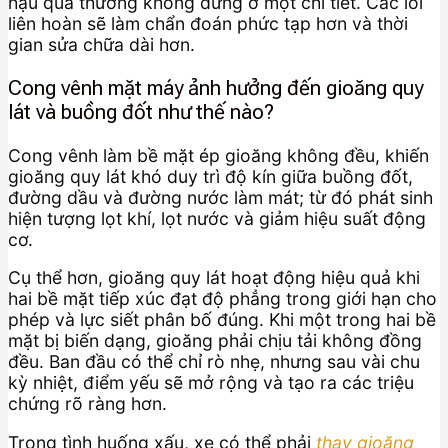
hậu quả thường không dừng ở một chi tiết. Các lỗi
liên hoàn sẽ làm chẩn đoán phức tạp hơn và thời
gian sửa chữa dài hơn.
Cong vênh mặt máy ảnh hưởng đến gioăng quy
lát và buồng đốt như thế nào?
Cong vênh làm bề mặt ép gioăng không đều, khiến
gioăng quy lát khó duy trì độ kín giữa buồng đốt,
đường dầu và đường nước làm mát; từ đó phát sinh
hiện tượng lọt khí, lọt nước và giảm hiệu suất động
cơ.
Cụ thể hơn, gioăng quy lát hoạt động hiệu quả khi
hai bề mặt tiếp xúc đạt độ phẳng trong giới hạn cho
phép và lực siết phân bố đúng. Khi một trong hai bề
mặt bị biến dạng, gioăng phải chịu tải không đồng
đều. Ban đầu có thể chỉ rò nhẹ, nhưng sau vài chu
kỳ nhiệt, điểm yếu sẽ mở rộng và tạo ra các triệu
chứng rõ ràng hơn.
Trong tình huống xấu, xe có thể phải
thay gioăng