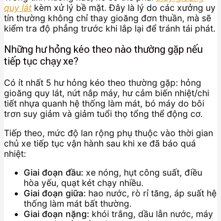
quy lát
kèm xử lý bề mặt. Đây là lý do các xưởng uy
tín thường không chỉ thay gioăng đơn thuần, mà sẽ
kiểm tra độ phẳng trước khi lắp lại để tránh tái phát.
Những hư hỏng kéo theo nào thường gặp nếu
tiếp tục chạy xe?
Có ít nhất 5 hư hỏng kéo theo thường gặp: hỏng
gioăng quy lát, nứt nắp máy, hư cảm biến nhiệt/chi
tiết nhựa quanh hệ thống làm mát, bó máy do bôi
trơn suy giảm và giảm tuổi thọ tổng thể động cơ.
Tiếp theo, mức độ lan rộng phụ thuộc vào thời gian
chủ xe tiếp tục vận hành sau khi xe đã báo quá
nhiệt:
Giai đoạn đầu:
xe nóng, hụt công suất, điều
hòa yếu, quạt két chạy nhiều.
Giai đoạn giữa:
hao nước, rò rỉ tăng, áp suất hệ
thống làm mát bất thường.
Giai đoạn nặng:
khói trắng, dầu lẫn nước, máy