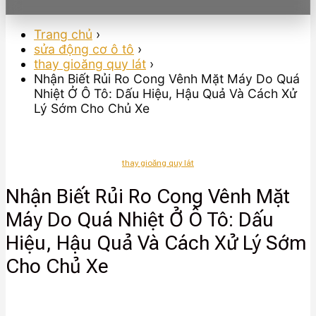
Trang chủ
›
sửa động cơ ô tô
›
thay gioăng quy lát
›
Nhận Biết Rủi Ro Cong Vênh Mặt Máy Do Quá
Nhiệt Ở Ô Tô: Dấu Hiệu, Hậu Quả Và Cách Xử
Lý Sớm Cho Chủ Xe
thay gioăng quy lát
Nhận Biết Rủi Ro Cong Vênh Mặt
Máy Do Quá Nhiệt Ở Ô Tô: Dấu
Hiệu, Hậu Quả Và Cách Xử Lý Sớm
Cho Chủ Xe