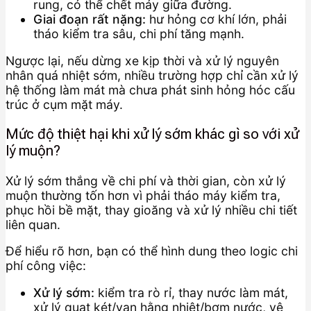
rung, có thể chết máy giữa đường.
Giai đoạn rất nặng:
hư hỏng cơ khí lớn, phải
tháo kiểm tra sâu, chi phí tăng mạnh.
Ngược lại, nếu dừng xe kịp thời và xử lý nguyên
nhân quá nhiệt sớm, nhiều trường hợp chỉ cần xử lý
hệ thống làm mát mà chưa phát sinh hỏng hóc cấu
trúc ở cụm mặt máy.
Mức độ thiệt hại khi xử lý sớm khác gì so với xử
lý muộn?
Xử lý sớm thắng về chi phí và thời gian, còn xử lý
muộn thường tốn hơn vì phải tháo máy kiểm tra,
phục hồi bề mặt, thay gioăng và xử lý nhiều chi tiết
liên quan.
Để hiểu rõ hơn, bạn có thể hình dung theo logic chi
phí công việc:
Xử lý sớm:
kiểm tra rò rỉ, thay nước làm mát,
xử lý quạt két/van hằng nhiệt/bơm nước, vệ