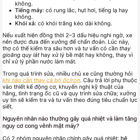
không.
Tiếng máy:
có rung lắc, hụt hơi, tiếng lạ hay
không.
Khói xả:
có khói trắng kéo dài không.
Nếu xuất hiện đồng thời 2–3 dấu hiệu nghi ngờ, xe
nên được đưa đến xưởng để chẩn đoán. Lúc này,
thợ có thể kiểm tra sâu hơn và tư vấn có cần
thay
gioăng quy lát
hay xử lý bề mặt hay không, thay vì
chỉ xử lý phần nước làm mát.
Trong quá trình sửa, nhiều chủ xe cũng thường hỏi
khi nào cần thay cả bộ ốc/ron
. Câu trả lời phụ thuộc
vào thiết kế động cơ, khuyến nghị kỹ thuật của
hãng, tình trạng ốc cũ và quy trình sửa chữa; xưởng
uy tín sẽ kiểm tra và tư vấn theo đúng tiêu chuẩn lực
siết.
Nguyên nhân nào thường gây quá nhiệt và làm tăng
nguy cơ cong vênh mặt máy?
Có 2 nhóm nguyên nhân chính gây quá nhiệt:
hệ