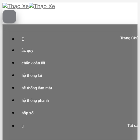
Skip
to
content
Trang Chủ
ắc quy
chẩn đoán lỗi
hệ thống lái
hệ thống làm mát
hệ thống phanh
hộp số
Tất cả