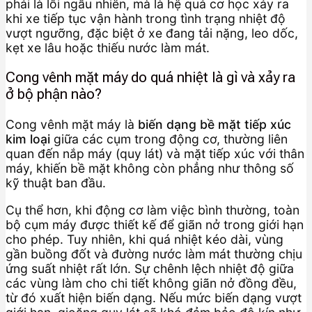
phải là lỗi ngẫu nhiên, mà là hệ quả cơ học xảy ra
khi xe tiếp tục vận hành trong tình trạng nhiệt độ
vượt ngưỡng, đặc biệt ở xe đang tải nặng, leo dốc,
kẹt xe lâu hoặc thiếu nước làm mát.
Cong vênh mặt máy do quá nhiệt là gì và xảy ra
ở bộ phận nào?
Cong vênh mặt máy là
biến dạng bề mặt tiếp xúc
kim loại
giữa các cụm trong động cơ, thường liên
quan đến nắp máy (quy lát) và mặt tiếp xúc với thân
máy, khiến bề mặt không còn phẳng như thông số
kỹ thuật ban đầu.
Cụ thể hơn, khi động cơ làm việc bình thường, toàn
bộ cụm máy được thiết kế để giãn nở trong giới hạn
cho phép. Tuy nhiên, khi quá nhiệt kéo dài, vùng
gần buồng đốt và đường nước làm mát thường chịu
ứng suất nhiệt rất lớn. Sự chênh lệch nhiệt độ giữa
các vùng làm cho chi tiết không giãn nở đồng đều,
từ đó xuất hiện biến dạng. Nếu mức biến dạng vượt