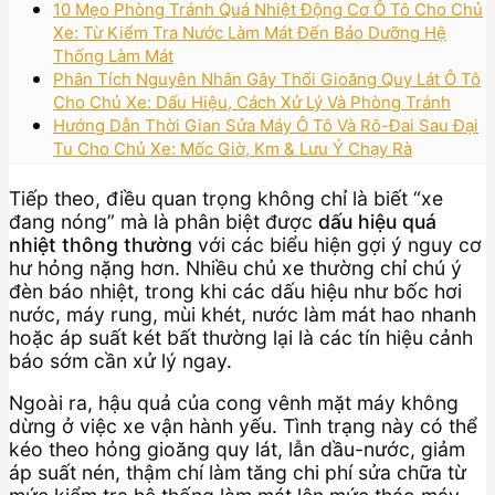
10 Mẹo Phòng Tránh Quá Nhiệt Động Cơ Ô Tô Cho Chủ
Xe: Từ Kiểm Tra Nước Làm Mát Đến Bảo Dưỡng Hệ
Thống Làm Mát
Phân Tích Nguyên Nhân Gây Thổi Gioăng Quy Lát Ô Tô
Cho Chủ Xe: Dấu Hiệu, Cách Xử Lý Và Phòng Tránh
Hướng Dẫn Thời Gian Sửa Máy Ô Tô Và Rô-Đai Sau Đại
Tu Cho Chủ Xe: Mốc Giờ, Km & Lưu Ý Chạy Rà
Tiếp theo, điều quan trọng không chỉ là biết “xe
đang nóng” mà là phân biệt được
dấu hiệu quá
nhiệt thông thường
với các biểu hiện gợi ý nguy cơ
hư hỏng nặng hơn. Nhiều chủ xe thường chỉ chú ý
đèn báo nhiệt, trong khi các dấu hiệu như bốc hơi
nước, máy rung, mùi khét, nước làm mát hao nhanh
hoặc áp suất két bất thường lại là các tín hiệu cảnh
báo sớm cần xử lý ngay.
Ngoài ra, hậu quả của cong vênh mặt máy không
dừng ở việc xe vận hành yếu. Tình trạng này có thể
kéo theo hỏng gioăng quy lát, lẫn dầu-nước, giảm
áp suất nén, thậm chí làm tăng chi phí sửa chữa từ