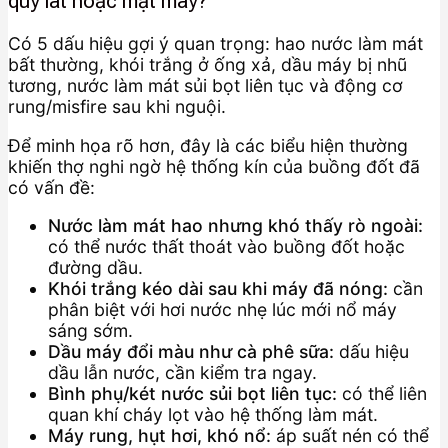
quy lát hoặc mặt máy?
Có 5 dấu hiệu gợi ý quan trọng: hao nước làm mát
bất thường, khói trắng ở ống xả, dầu máy bị nhũ
tương, nước làm mát sủi bọt liên tục và động cơ
rung/misfire sau khi nguội.
Để minh họa rõ hơn, đây là các biểu hiện thường
khiến thợ nghi ngờ hệ thống kín của buồng đốt đã
có vấn đề:
Nước làm mát hao nhưng khó thấy rò ngoài:
có thể nước thất thoát vào buồng đốt hoặc
đường dầu.
Khói trắng kéo dài sau khi máy đã nóng:
cần
phân biệt với hơi nước nhẹ lúc mới nổ máy
sáng sớm.
Dầu máy đổi màu như cà phê sữa:
dấu hiệu
dầu lẫn nước, cần kiểm tra ngay.
Bình phụ/két nước sủi bọt liên tục:
có thể liên
quan khí cháy lọt vào hệ thống làm mát.
Máy rung, hụt hơi, khó nổ:
áp suất nén có thể