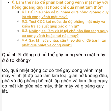
Làm thế nào để phân biệt cong vênh mặt máy với
hỏng gioăng quy lát hoặc chỉ quá nhiệt tạm thời?
Dấu hiệu nào dễ bị nhầm giữa hỏng gioăng quy
lát và cong vênh mặt máy?
Test CO2 két nước, đo độ phẳng mặt máy và
kiểm tra áp suất giúp xác định gì?
Những sai lầm xử lý tại chỗ nào làm tăng nguy
cơ cong vênh hoặc nứt nắp máy?
Sau khi sửa chữa, cần theo dõi gì để tránh tái
phát quá nhiệt và cong vênh?
Quá nhiệt động cơ có thể gây cong vênh mặt máy
ở ô tô không?
Có
, quá nhiệt động cơ có thể gây cong vênh mặt
máy vì nhiệt độ cao làm kim loại giãn nở không đều,
phá vỡ độ phẳng bề mặt lắp ghép và làm tăng nguy
cơ mất kín giữa nắp máy, thân máy và gioăng quy
lát.