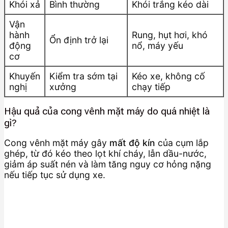
Khói xả
Bình thường
Khói trắng kéo dài
Vận
hành
Rung, hụt hơi, khó
Ổn định trở lại
động
nổ, máy yếu
cơ
Khuyến
Kiểm tra sớm tại
Kéo xe, không cố
nghị
xưởng
chạy tiếp
Hậu quả của cong vênh mặt máy do quá nhiệt là
gì?
Cong vênh mặt máy gây
mất độ kín
của cụm lắp
ghép, từ đó kéo theo lọt khí cháy, lẫn dầu-nước,
giảm áp suất nén và làm tăng nguy cơ hỏng nặng
nếu tiếp tục sử dụng xe.