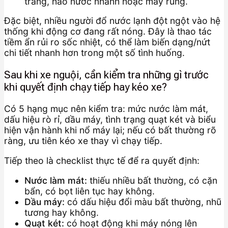
trắng, hao nước nhanh hoặc máy rung.
Đặc biệt, nhiều người đổ nước lạnh đột ngột vào hệ
thống khi động cơ đang rất nóng. Đây là thao tác
tiềm ẩn rủi ro sốc nhiệt, có thể làm biến dạng/nứt
chi tiết nhanh hơn trong một số tình huống.
Sau khi xe nguội, cần kiểm tra những gì trước
khi quyết định chạy tiếp hay kéo xe?
Có 5 hạng mục nên kiểm tra: mức nước làm mát,
dấu hiệu rò rỉ, dầu máy, tình trạng quạt két và biểu
hiện vận hành khi nổ máy lại; nếu có bất thường rõ
ràng, ưu tiên kéo xe thay vì chạy tiếp.
Tiếp theo là checklist thực tế để ra quyết định:
Nước làm mát:
thiếu nhiều bất thường, có cặn
bẩn, có bọt liên tục hay không.
Dầu máy:
có dấu hiệu đổi màu bất thường, nhũ
tương hay không.
Quạt két:
có hoạt động khi máy nóng lên