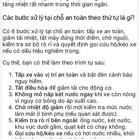
tăng nhiệt rất nhanh trong thời gian ngắn.
Các bước xử lý tại chỗ an toàn theo thứ tự là gì?
Có 6 bước xử lý tại chỗ an toàn: tấp xe an toàn,
giảm tải nhiệt, tắt máy đúng thời điểm, chờ nguội,
kiểm tra sơ bộ rò rỉ và quyết định gọi cứu hộ/kéo xe
nếu có dấu hiệu nghiêm trọng.
Cụ thể, bạn có thể làm theo trình tự sau:
Tấp xe vào vị trí an toàn
và bật đèn cảnh báo
nguy hiểm.
Tắt điều hòa
để giảm tải cho động cơ.
Không mở nắp két nước ngay
khi xe còn nóng
vì nguy cơ bỏng do áp suất cao.
Chờ nhiệt độ giảm
rồi mới kiểm tra mức nước
làm mát ở bình phụ (nếu quan sát được).
Kiểm tra rò rỉ bên ngoài
: ống nước, két nước,
khu vực dưới gầm, quạt két có chạy không.
Gọi cứu hộ/kéo xe
nếu có hơi nước nhiều, khói