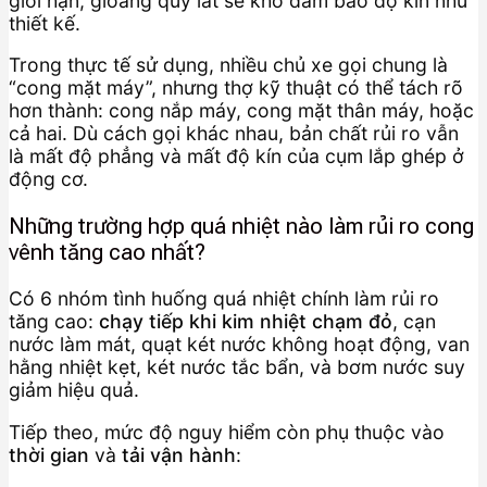
giới hạn, gioăng quy lát sẽ khó đảm bảo độ kín như
thiết kế.
Trong thực tế sử dụng, nhiều chủ xe gọi chung là
“cong mặt máy”, nhưng thợ kỹ thuật có thể tách rõ
hơn thành: cong nắp máy, cong mặt thân máy, hoặc
cả hai. Dù cách gọi khác nhau, bản chất rủi ro vẫn
là mất độ phẳng và mất độ kín của cụm lắp ghép ở
động cơ.
Những trường hợp quá nhiệt nào làm rủi ro cong
vênh tăng cao nhất?
Có 6 nhóm tình huống quá nhiệt chính làm rủi ro
tăng cao:
chạy tiếp khi kim nhiệt chạm đỏ
, cạn
nước làm mát, quạt két nước không hoạt động, van
hằng nhiệt kẹt, két nước tắc bẩn, và bơm nước suy
giảm hiệu quả.
Tiếp theo, mức độ nguy hiểm còn phụ thuộc vào
thời gian
và
tải vận hành
: