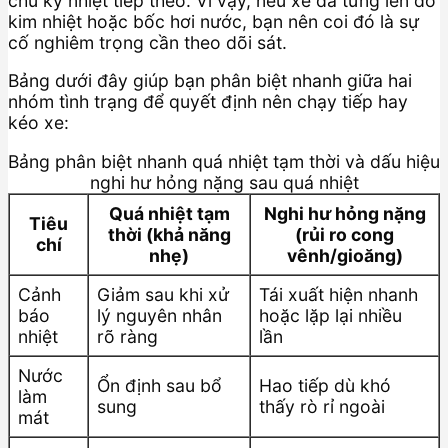
chu kỳ nhiệt tiếp theo. Vì vậy, nếu xe đã từng lên đỏ
kim nhiệt hoặc bốc hơi nước, bạn nên coi đó là sự
cố nghiêm trọng cần theo dõi sát.
Bảng dưới đây giúp bạn phân biệt nhanh giữa hai
nhóm tình trạng để quyết định nên chạy tiếp hay
kéo xe:
Bảng phân biệt nhanh quá nhiệt tạm thời và dấu hiệu
nghi hư hỏng nặng sau quá nhiệt
Quá nhiệt tạm
Nghi hư hỏng nặng
Tiêu
thời (khả năng
(rủi ro cong
chí
nhẹ)
vênh/gioăng)
Cảnh
Giảm sau khi xử
Tái xuất hiện nhanh
báo
lý nguyên nhân
hoặc lặp lại nhiều
nhiệt
rõ ràng
lần
Nước
Ổn định sau bổ
Hao tiếp dù khó
làm
sung
thấy rò rỉ ngoài
mát