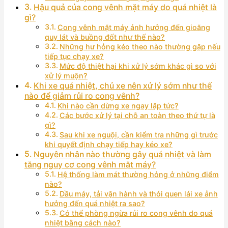
Hậu quả của cong vênh mặt máy do quá nhiệt là
gì?
Cong vênh mặt máy ảnh hưởng đến gioăng
quy lát và buồng đốt như thế nào?
Những hư hỏng kéo theo nào thường gặp nếu
tiếp tục chạy xe?
Mức độ thiệt hại khi xử lý sớm khác gì so với
xử lý muộn?
Khi xe quá nhiệt, chủ xe nên xử lý sớm như thế
nào để giảm rủi ro cong vênh?
Khi nào cần dừng xe ngay lập tức?
Các bước xử lý tại chỗ an toàn theo thứ tự là
gì?
Sau khi xe nguội, cần kiểm tra những gì trước
khi quyết định chạy tiếp hay kéo xe?
Nguyên nhân nào thường gây quá nhiệt và làm
tăng nguy cơ cong vênh mặt máy?
Hệ thống làm mát thường hỏng ở những điểm
nào?
Dầu máy, tải vận hành và thói quen lái xe ảnh
hưởng đến quá nhiệt ra sao?
Có thể phòng ngừa rủi ro cong vênh do quá
nhiệt bằng cách nào?