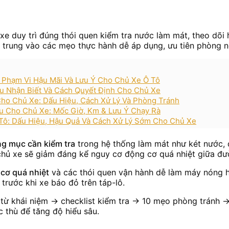
xe duy trì đúng thói quen kiểm tra nước làm mát, theo dõi
tập trung vào các mẹo thực hành dễ áp dụng, ưu tiên phòng n
, Phạm Vi Hậu Mãi Và Lưu Ý Cho Chủ Xe Ô Tô
u Nhận Biết Và Cách Quyết Định Cho Chủ Xe
ho Chủ Xe: Dấu Hiệu, Cách Xử Lý Và Phòng Tránh
u Cho Chủ Xe: Mốc Giờ, Km & Lưu Ý Chạy Rà
Tô: Dấu Hiệu, Hậu Quả Và Cách Xử Lý Sớm Cho Chủ Xe
g mục cần kiểm tra
trong hệ thống làm mát như két nước, 
”, chủ xe sẽ giảm đáng kể nguy cơ động cơ quá nhiệt giữa đư
cơ quá nhiệt
và các thói quen vận hành dễ làm máy nóng hơn
 trước khi xe báo đỏ trên táp-lô.
úc từ khái niệm → checklist kiểm tra → 10 mẹo phòng tránh 
 thù để tăng độ hiểu sâu.