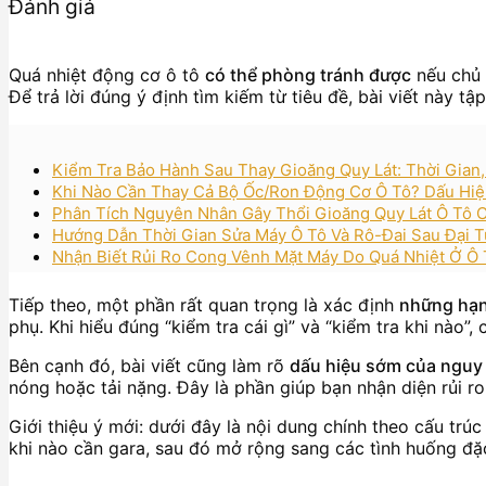
Đánh giá
Quá nhiệt động cơ ô tô
có thể phòng tránh được
nếu chủ 
Để trả lời đúng ý định tìm kiếm từ tiêu đề, bài viết này 
Kiểm Tra Bảo Hành Sau Thay Gioăng Quy Lát: Thời Gian
Khi Nào Cần Thay Cả Bộ Ốc/Ron Động Cơ Ô Tô? Dấu Hiệ
Phân Tích Nguyên Nhân Gây Thổi Gioăng Quy Lát Ô Tô C
Hướng Dẫn Thời Gian Sửa Máy Ô Tô Và Rô-Đai Sau Đại T
Nhận Biết Rủi Ro Cong Vênh Mặt Máy Do Quá Nhiệt Ở Ô 
Tiếp theo, một phần rất quan trọng là xác định
những hạn
phụ. Khi hiểu đúng “kiểm tra cái gì” và “kiểm tra khi nào
Bên cạnh đó, bài viết cũng làm rõ
dấu hiệu sớm của nguy 
nóng hoặc tải nặng. Đây là phần giúp bạn nhận diện rủi ro
Giới thiệu ý mới: dưới đây là nội dung chính theo cấu tr
khi nào cần gara, sau đó mở rộng sang các tình huống đặc