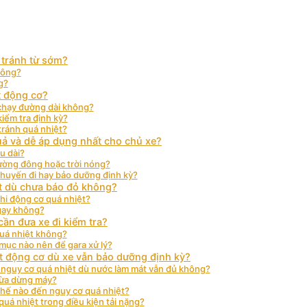
g tránh từ sớm?
hông?
g?
t động cơ?
 chạy đường dài không?
iểm tra định kỳ?
tránh quá nhiệt?
uả và dễ áp dụng nhất cho chủ xe?
u dài?
đường đông hoặc trời nóng?
chuyến đi hay bảo dưỡng định kỳ?
ệt dù chưa báo đỏ không?
hi động cơ quá nhiệt?
gay không?
cần đưa xe đi kiểm tra?
quá nhiệt không?
mục nào nên để gara xử lý?
ệt động cơ dù xe vẫn bảo dưỡng định kỳ?
g nguy cơ quá nhiệt dù nước làm mát vẫn đủ không?
 vừa dừng máy?
thế nào đến nguy cơ quá nhiệt?
quá nhiệt trong điều kiện tải nặng?