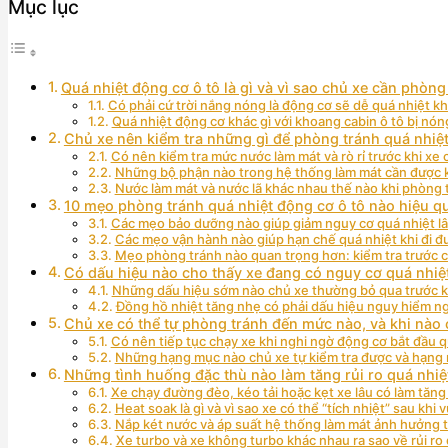
Mục lục
Quá nhiệt động cơ ô tô là gì và vì sao chủ xe cần phòn
Có phải cứ trời nắng nóng là động cơ sẽ dễ quá nhiệt k
Quá nhiệt động cơ khác gì với khoang cabin ô tô bị nón
Chủ xe nên kiểm tra những gì để phòng tránh quá nhiệ
Có nên kiểm tra mức nước làm mát và rò rỉ trước khi xe
Những bộ phận nào trong hệ thống làm mát cần được k
Nước làm mát và nước lã khác nhau thế nào khi phòng 
10 mẹo phòng tránh quá nhiệt động cơ ô tô nào hiệu q
Các mẹo bảo dưỡng nào giúp giảm nguy cơ quá nhiệt lâ
Các mẹo vận hành nào giúp hạn chế quá nhiệt khi đi 
Mẹo phòng tránh nào quan trọng hơn: kiểm tra trước 
Có dấu hiệu nào cho thấy xe đang có nguy cơ quá nhi
Những dấu hiệu sớm nào chủ xe thường bỏ qua trước k
Đồng hồ nhiệt tăng nhẹ có phải dấu hiệu nguy hiểm n
Chủ xe có thể tự phòng tránh đến mức nào, và khi nào 
Có nên tiếp tục chạy xe khi nghi ngờ động cơ bắt đầu 
Những hạng mục nào chủ xe tự kiểm tra được và hạng 
Những tình huống đặc thù nào làm tăng rủi ro quá nhi
Xe chạy đường đèo, kéo tải hoặc kẹt xe lâu có làm tăn
Heat soak là gì và vì sao xe có thể “tích nhiệt” sau khi
Nắp két nước và áp suất hệ thống làm mát ảnh hưởng 
Xe turbo và xe không turbo khác nhau ra sao về rủi ro 