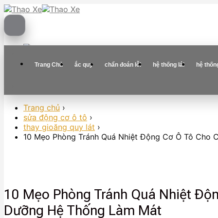
Skip
to
content
Trang Chủ
ắc quy
chẩn đoán lỗi
hệ thống lái
hệ thốn
Trang chủ
›
sửa động cơ ô tô
›
thay gioăng quy lát
›
10 Mẹo Phòng Tránh Quá Nhiệt Động Cơ Ô Tô Cho 
10 Mẹo Phòng Tránh Quá Nhiệt Độn
Dưỡng Hệ Thống Làm Mát