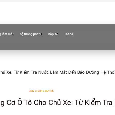
g làm mát
hệ thống phanh
hộp số
Tất cả
Chủ Xe: Từ Kiểm Tra Nước Làm Mát Đến Bảo Dưỡng Hệ Th
thay gioăng quy lát
g Cơ Ô Tô Cho Chủ Xe: Từ Kiểm Tr