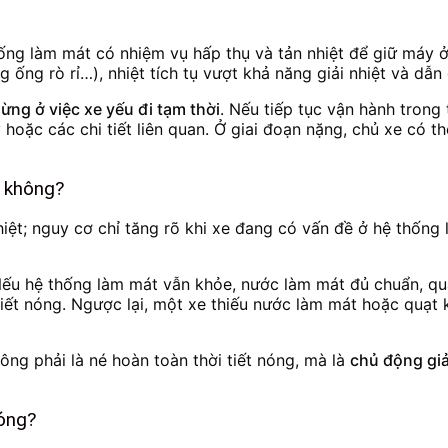
ống làm mát có nhiệm vụ hấp thụ và tản nhiệt để giữ máy ở 
 ống rò rỉ…), nhiệt tích tụ vượt khả năng giải nhiệt và dẫn
ừng ở việc xe yếu đi tạm thời
. Nếu tiếp tục vận hành trong 
oặc các chi tiết liên quan. Ở giai đoạn nặng, chủ xe có t
t không?
iệt; nguy cơ chỉ tăng rõ khi xe đang có vấn đề ở hệ thống 
. Nếu hệ thống làm mát vẫn khỏe, nước làm mát đủ chuẩn, q
iết nóng. Ngược lại, một xe thiếu nước làm mát hoặc quạt k
hông phải là né hoàn toàn thời tiết nóng, mà là
chủ động gi
nóng?