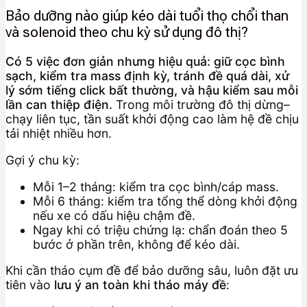
Bảo dưỡng nào giúp kéo dài tuổi thọ chổi than
và solenoid theo chu kỳ sử dụng đô thị?
Có 5 việc đơn giản nhưng hiệu quả: giữ cọc bình
sạch, kiểm tra mass định kỳ, tránh đề quá dài, xử
lý sớm tiếng click bất thường, và hậu kiểm sau mỗi
lần can thiệp điện.
Trong môi trường đô thị dừng–
chạy liên tục, tần suất khởi động cao làm hệ đề chịu
tải nhiệt nhiều hơn.
Gợi ý chu kỳ:
Mỗi 1–2 tháng: kiểm tra cọc bình/cáp mass.
Mỗi 6 tháng: kiểm tra tổng thể dòng khởi động
nếu xe có dấu hiệu chậm đề.
Ngay khi có triệu chứng lạ: chẩn đoán theo 5
bước ở phần trên, không để kéo dài.
Khi cần tháo cụm đề để bảo dưỡng sâu, luôn đặt ưu
tiên vào
lưu ý an toàn khi tháo máy đề
: