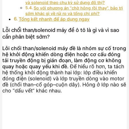
và solenoid theo chu kỳ sử dụng đô thị?
So với phương án “chờ hỏng rồi thay”, bảo trì
sớm khác gì về rủi ro và tổng chi phí?
Tổng kết nhanh để áp dụng ngay
Lỗi chổi than/solenoid máy đề ô tô là gì và vì sao
cần phân biệt sớm?
Lỗi chổi than/solenoid máy đề là nhóm sự cố trong
hệ khởi động khiến dòng điện hoặc cơ cấu đóng
tải truyền động bị gián đoạn, làm động cơ không
quay hoặc quay yếu khi đề.
Để hiểu rõ hơn, ta tách
hệ thống khởi động thành hai lớp: lớp điều khiển
đóng điện (solenoid) và lớp truyền dòng vào motor
đề (chổi than–cổ góp–cuộn dây). Hỏng ở lớp nào sẽ
cho “dấu vết” khác nhau.