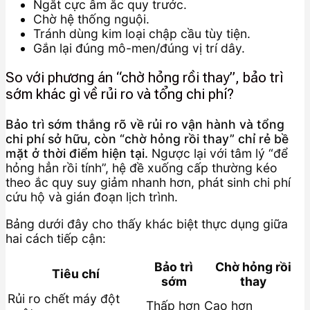
Ngắt cực âm ắc quy trước.
Chờ hệ thống nguội.
Tránh dùng kim loại chập cầu tùy tiện.
Gắn lại đúng mô-men/đúng vị trí dây.
So với phương án “chờ hỏng rồi thay”, bảo trì
sớm khác gì về rủi ro và tổng chi phí?
Bảo trì sớm thắng rõ về rủi ro vận hành và tổng
chi phí sở hữu, còn “chờ hỏng rồi thay” chỉ rẻ bề
mặt ở thời điểm hiện tại.
Ngược lại với tâm lý “để
hỏng hẳn rồi tính”, hệ đề xuống cấp thường kéo
theo ắc quy suy giảm nhanh hơn, phát sinh chi phí
cứu hộ và gián đoạn lịch trình.
Bảng dưới đây cho thấy khác biệt thực dụng giữa
hai cách tiếp cận:
Bảo trì
Chờ hỏng rồi
Tiêu chí
sớm
thay
Rủi ro chết máy đột
Thấp hơn
Cao hơn