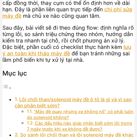
cấp đồng thời, thay cụm có thể ổn định hơn về dài
hạn. Đây là phần liên quan trực tiếp đến
chi phí sửa
máy đề
mà chủ xe nào cũng quan tâm.
Sau đây, bài viết sẽ đi theo đúng flow: định nghĩa rõ
từng lỗi, so sánh triệu chứng theo nhóm, hướng dẫn
kiểm tra nhanh tại chỗ, rồi chốt phương án xử lý.
Đặc biệt, phần cuối có checklist thực hành kèm
lưu
ý an toàn khi tháo máy đề
để bạn tránh những sai
lầm phổ biến khi tự xử lý tại nhà.
Mục lục
Lỗi chổi than/solenoid máy đề ô tô là gì và vì sao
cần phân biệt sớm?
“Máy đề quay nhưng xe không nổ” có phải luôn
do solenoid không?
Các dấu hiệu nào giúp nhận biết sớm lỗi trong
7 ngày trước khi xe không đề được?
So sánh lỗi chổi than và lỗi solenoid máy đề khác