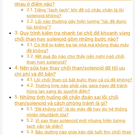
nhau ở điểm nào?
Tiếng “tạch tạch” khi đề có chắc chắn là lỗi
solenoid không?
Lỗi nào thường gây hiện tượng “lúc đề được
lúc không”?
Quy trình kiểm tra nhanh tại chỗ để khoanh vùng
chổi than hay solenoid gồm những bước nào?
Có thể tự kiểm tra tại nhà mà không tháo máy
đề không?
Kết quả đo nào cho thấy nên nghi ngờ chổi
than hơn solenoid?
Nên sửa hay thay chổi than/solenoid để tối ưu
chi phí và độ bền?
Lỗi chổi than có bắt buộc thay cả củ đề không?
Trường hợp nào phải vào gara ngay để tránh
hỏng lan sang ắc quy/hệ điện?
Những tình huống dễ chẩn đoán sai lỗi chổi
than/solenoid và cách phòng tránh là gì?
“Đề không nổ” là do máy đề hay do hệ thống
nhiên liệu/đánh lửa?
Vì sao thay solenoid mới nhưng hiện tượng
tạch vẫn tái diễn?
Bảo dưỡng nào giúp kéo dài tuổi thọ chổi than