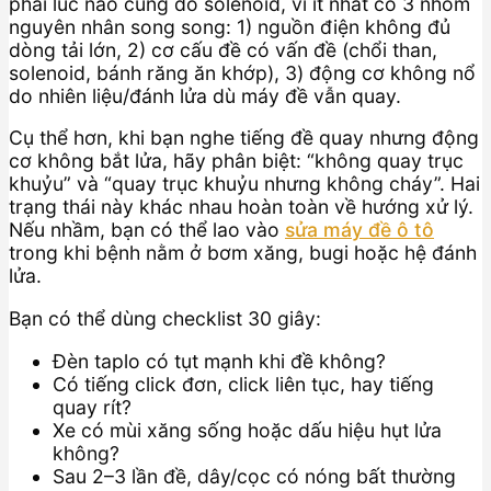
phải lúc nào cũng do solenoid, vì ít nhất có 3 nhóm
nguyên nhân song song: 1) nguồn điện không đủ
dòng tải lớn, 2) cơ cấu đề có vấn đề (chổi than,
solenoid, bánh răng ăn khớp), 3) động cơ không nổ
do nhiên liệu/đánh lửa dù máy đề vẫn quay.
Cụ thể hơn, khi bạn nghe tiếng đề quay nhưng động
cơ không bắt lửa, hãy phân biệt: “không quay trục
khuỷu” và “quay trục khuỷu nhưng không cháy”. Hai
trạng thái này khác nhau hoàn toàn về hướng xử lý.
Nếu nhầm, bạn có thể lao vào
sửa máy đề ô tô
trong khi bệnh nằm ở bơm xăng, bugi hoặc hệ đánh
lửa.
Bạn có thể dùng checklist 30 giây:
Đèn taplo có tụt mạnh khi đề không?
Có tiếng click đơn, click liên tục, hay tiếng
quay rít?
Xe có mùi xăng sống hoặc dấu hiệu hụt lửa
không?
Sau 2–3 lần đề, dây/cọc có nóng bất thường