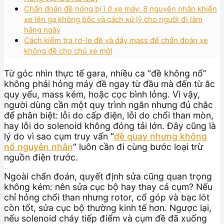
Chẩn đoán đề nóng bị ì ở xe máy: 8 nguyên nhân khiến
xe lên ga không bốc và cách xử lý cho người đi làm
hằng ngày
Cách kiểm tra rơ-le đề và dây mass để chẩn đoán xe
không đề cho chủ xe mới
Từ góc nhìn thực tế gara, nhiều ca “đề không nổ”
không phải hỏng máy đề ngay từ đầu mà đến từ ắc
quy yếu, mass kém, hoặc cọc bình lỏng. Vì vậy,
người dùng cần một quy trình ngắn nhưng đủ chắc
để phân biệt: lỗi do cấp điện, lỗi do chổi than mòn,
hay lỗi do solenoid không đóng tải lớn. Đây cũng là
lý do vì sao cụm truy vấn
“
đề quay nhưng không
nổ nguyên nhân
”
luôn cần đi cùng bước loại trừ
nguồn điện trước.
Ngoài chẩn đoán, quyết định sửa cũng quan trọng
không kém: nên sửa cục bộ hay thay cả cụm? Nếu
chỉ hỏng chổi than nhưng rotor, cổ góp và bạc lót
còn tốt, sửa cục bộ thường kinh tế hơn. Ngược lại,
nếu solenoid cháy tiếp điểm và cụm đề đã xuống