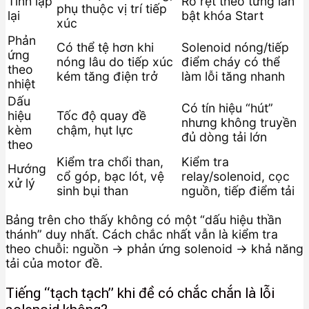
Tính lặp
Rõ rệt theo từng lần
phụ thuộc vị trí tiếp
lại
bật khóa Start
xúc
Phản
Có thể tệ hơn khi
Solenoid nóng/tiếp
ứng
nóng lâu do tiếp xúc
điểm cháy có thể
theo
kém tăng điện trở
làm lỗi tăng nhanh
nhiệt
Dấu
Có tín hiệu “hút”
hiệu
Tốc độ quay đề
nhưng không truyền
kèm
chậm, hụt lực
đủ dòng tải lớn
theo
Kiểm tra chổi than,
Kiểm tra
Hướng
cổ góp, bạc lót, vệ
relay/solenoid, cọc
xử lý
sinh bụi than
nguồn, tiếp điểm tải
Bảng trên cho thấy không có một “dấu hiệu thần
thánh” duy nhất. Cách chắc nhất vẫn là kiểm tra
theo chuỗi: nguồn → phản ứng solenoid → khả năng
tải của motor đề.
Tiếng “tạch tạch” khi đề có chắc chắn là lỗi