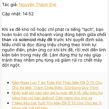
Tác giả:
Nguyễn Thành Đạt
Cập nhật: 14:52
Khi xe đề khó nổ hoặc chỉ phát ra tiếng “tạch”, bạn
hoàn toàn có thể khoanh vùng đúng bệnh giữa
chổi
than
và
solenoid máy đề
trước khi quyết định sửa.
Mấu chốt là đọc đúng triệu chứng theo trình tự:
nguồn điện, phản ứng cơ khí khi đề, rồi mới đến linh
kiện bên trong máy đề. Làm đúng thứ tự này giúp
tránh thay nhầm phụ tùng và giảm rủi ro chết máy
đột ngột.
Nắm Ngay Lưu Ý An Toàn Khi Tháo Máy Đề Ô Tô Cho
Chủ Xe Mới: Tránh Chập Điện, Giữ Đúng Quy Trình
Nhận biết khi nào nên đại tu máy đề ô tô: dấu hiệu hư
nặng hay chỉ bảo dưỡng? Cẩm nang cho chủ xe
7 Mẹo Kéo Dài Tuổi Thọ Máy Đề Ô Tô Cho Chủ Xe: Ít
Hỏng Vặt, Dễ Nổ Máy