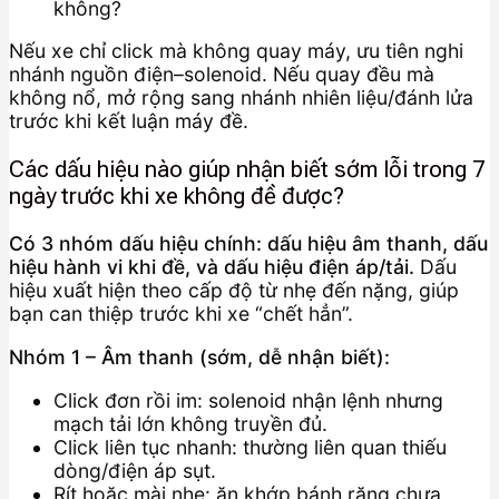
không?
Nếu xe chỉ click mà không quay máy, ưu tiên nghi
nhánh nguồn điện–solenoid. Nếu quay đều mà
không nổ, mở rộng sang nhánh nhiên liệu/đánh lửa
trước khi kết luận máy đề.
Các dấu hiệu nào giúp nhận biết sớm lỗi trong 7
ngày trước khi xe không đề được?
Có 3 nhóm dấu hiệu chính: dấu hiệu âm thanh, dấu
hiệu hành vi khi đề, và dấu hiệu điện áp/tải.
Dấu
hiệu xuất hiện theo cấp độ từ nhẹ đến nặng, giúp
bạn can thiệp trước khi xe “chết hẳn”.
Nhóm 1 – Âm thanh (sớm, dễ nhận biết):
Click đơn rồi im: solenoid nhận lệnh nhưng
mạch tải lớn không truyền đủ.
Click liên tục nhanh: thường liên quan thiếu
dòng/điện áp sụt.
Rít hoặc mài nhẹ: ăn khớp bánh răng chưa