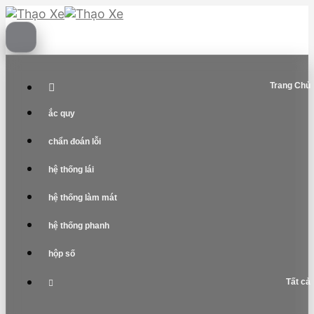
Skip
to
content
Trang Chủ
ắc quy
chẩn đoán lỗi
hệ thống lái
hệ thống làm mát
hệ thống phanh
hộp số
Tất cả