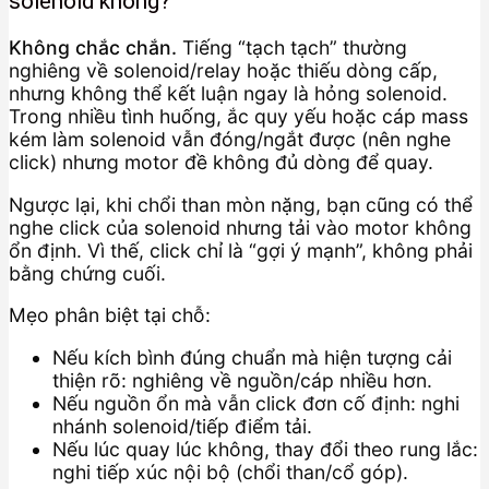
solenoid không?
Không chắc chắn.
Tiếng “tạch tạch” thường
nghiêng về solenoid/relay hoặc thiếu dòng cấp,
nhưng không thể kết luận ngay là hỏng solenoid.
Trong nhiều tình huống, ắc quy yếu hoặc cáp mass
kém làm solenoid vẫn đóng/ngắt được (nên nghe
click) nhưng motor đề không đủ dòng để quay.
Ngược lại, khi chổi than mòn nặng, bạn cũng có thể
nghe click của solenoid nhưng tải vào motor không
ổn định. Vì thế, click chỉ là “gợi ý mạnh”, không phải
bằng chứng cuối.
Mẹo phân biệt tại chỗ:
Nếu kích bình đúng chuẩn mà hiện tượng cải
thiện rõ: nghiêng về nguồn/cáp nhiều hơn.
Nếu nguồn ổn mà vẫn click đơn cố định: nghi
nhánh solenoid/tiếp điểm tải.
Nếu lúc quay lúc không, thay đổi theo rung lắc:
nghi tiếp xúc nội bộ (chổi than/cổ góp).