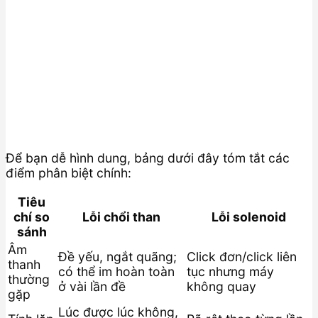
Để bạn dễ hình dung, bảng dưới đây tóm tắt các
điểm phân biệt chính:
Tiêu
chí so
Lỗi chổi than
Lỗi solenoid
sánh
Âm
Đề yếu, ngắt quãng;
Click đơn/click liên
thanh
có thể im hoàn toàn
tục nhưng máy
thường
ở vài lần đề
không quay
gặp
Lúc được lúc không,