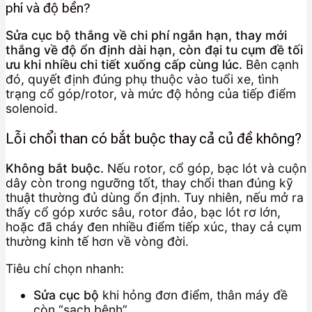
phí và độ bền?
Sửa cục bộ thắng về chi phí ngắn hạn, thay mới
thắng về độ ổn định dài hạn, còn đại tu cụm đề tối
ưu khi nhiều chi tiết xuống cấp cùng lúc.
Bên cạnh
đó, quyết định đúng phụ thuộc vào tuổi xe, tình
trạng cổ góp/rotor, và mức độ hỏng của tiếp điểm
solenoid.
Lỗi chổi than có bắt buộc thay cả củ đề không?
Không bắt buộc.
Nếu rotor, cổ góp, bạc lót và cuộn
dây còn trong ngưỡng tốt, thay chổi than đúng kỹ
thuật thường đủ dùng ổn định. Tuy nhiên, nếu mở ra
thấy cổ góp xước sâu, rotor đảo, bạc lót rơ lớn,
hoặc đã cháy đen nhiều điểm tiếp xúc, thay cả cụm
thường kinh tế hơn về vòng đời.
Tiêu chí chọn nhanh:
Sửa cục bộ
khi hỏng đơn điểm, thân máy đề
còn “sạch bệnh”.