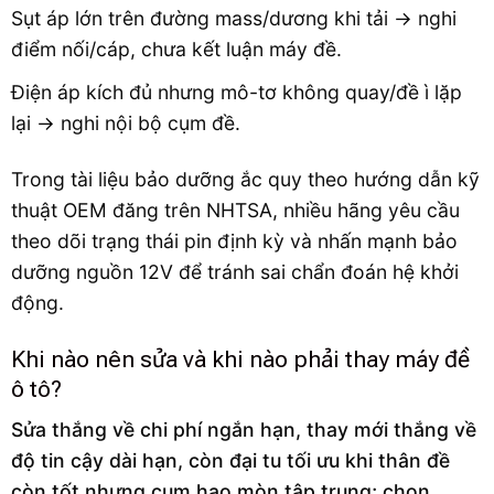
Sụt áp lớn trên đường mass/dương khi tải → nghi
điểm nối/cáp, chưa kết luận máy đề.
Điện áp kích đủ nhưng mô-tơ không quay/đề ì lặp
lại → nghi nội bộ cụm đề.
Trong tài liệu bảo dưỡng ắc quy theo hướng dẫn kỹ
thuật OEM đăng trên NHTSA, nhiều hãng yêu cầu
theo dõi trạng thái pin định kỳ và nhấn mạnh bảo
dưỡng nguồn 12V để tránh sai chẩn đoán hệ khởi
động.
Khi nào nên sửa và khi nào phải thay máy đề
ô tô?
Sửa thắng về chi phí ngắn hạn, thay mới thắng về
độ tin cậy dài hạn, còn đại tu tối ưu khi thân đề
còn tốt nhưng cụm hao mòn tập trung; chọn