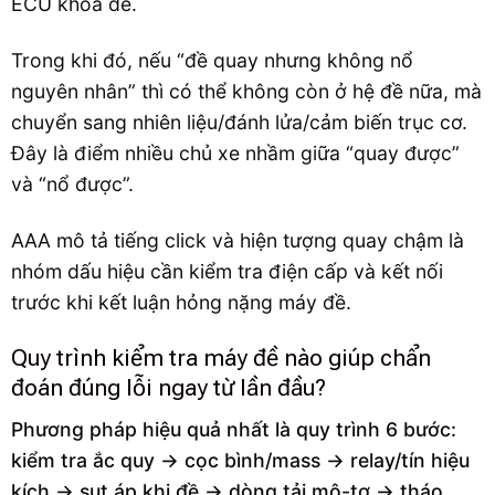
ECU khóa đề.
Trong khi đó, nếu “đề quay nhưng không nổ
nguyên nhân” thì có thể không còn ở hệ đề nữa, mà
chuyển sang nhiên liệu/đánh lửa/cảm biến trục cơ.
Đây là điểm nhiều chủ xe nhầm giữa “quay được”
và “nổ được”.
AAA mô tả tiếng click và hiện tượng quay chậm là
nhóm dấu hiệu cần kiểm tra điện cấp và kết nối
trước khi kết luận hỏng nặng máy đề.
Quy trình kiểm tra máy đề nào giúp chẩn
đoán đúng lỗi ngay từ lần đầu?
Phương pháp hiệu quả nhất là quy trình 6 bước:
kiểm tra ắc quy → cọc bình/mass → relay/tín hiệu
kích → sụt áp khi đề → dòng tải mô-tơ → tháo