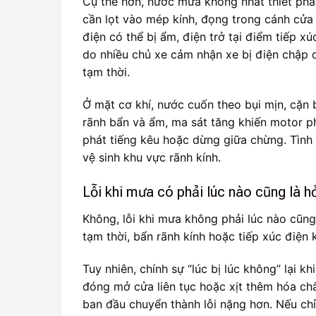
Cụ thể hơn, nước mưa không nhất thiết phải
cần lọt vào mép kính, đọng trong cánh cửa 
điện có thể bị ẩm, điện trở tại điểm tiếp xú
do nhiều chủ xe cảm nhận xe bị điện chập ch
tạm thời.
Ở mặt cơ khí, nước cuốn theo bụi mịn, cặn 
rãnh bẩn và ẩm, ma sát tăng khiến motor ph
phát tiếng kêu hoặc dừng giữa chừng. Tình 
vệ sinh khu vực rãnh kính.
Lỗi khi mưa có phải lúc nào cũng là
Không, lỗi khi mưa không phải lúc nào cũn
tạm thời, bẩn rãnh kính hoặc tiếp xúc điện 
Tuy nhiên, chính sự “lúc bị lúc không” lại k
đóng mở cửa liên tục hoặc xịt thêm hóa ch
ban đầu chuyển thành lỗi nặng hơn. Nếu chỉ