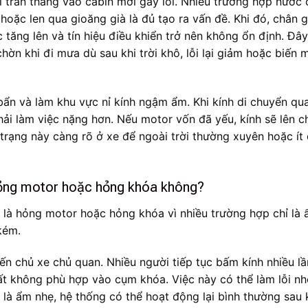
 tràn thẳng vào cabin mới gây lỗi. Nhiều trường hợp nước 
hoặc len qua gioăng già là đủ tạo ra vấn đề. Khi đó, chân g
c tăng lên và tín hiệu điều khiển trở nên không ổn định. Đây 
ờn khi đi mưa dù sau khi trời khô, lỗi lại giảm hoặc biến 
bẩn và làm khu vực nỉ kính ngậm ẩm. Khi kính di chuyển qu
ải làm việc nặng hơn. Nếu motor vốn đã yếu, kính sẽ lên c
trạng này càng rõ ở xe để ngoài trời thường xuyên hoặc ít
 hỏng motor hoặc hỏng khóa không?
g là hỏng motor hoặc hỏng khóa vì nhiều trường hợp chỉ là
kém.
hiến chủ xe chủ quan. Nhiều người tiếp tục bấm kính nhiều lầ
ất không phù hợp vào cụm khóa. Việc này có thể làm lỗi nh
 là ẩm nhẹ, hệ thống có thể hoạt động lại bình thường sau 