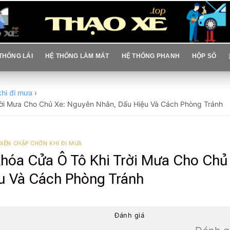
THỐNG LÁI
HỆ THỐNG LÀM MÁT
HỆ THỐNG PHANH
HỘP SỐ
khi đi mưa
›
Trời Mưa Cho Chủ Xe: Nguyên Nhân, Dấu Hiệu Và Cách Phòng Tránh
ĐIỆN CHẬP CHỜN KHI ĐI MƯA
Khóa Cửa Ô Tô Khi Trời Mưa Cho Chủ
u Và Cách Phòng Tránh
Đánh giá