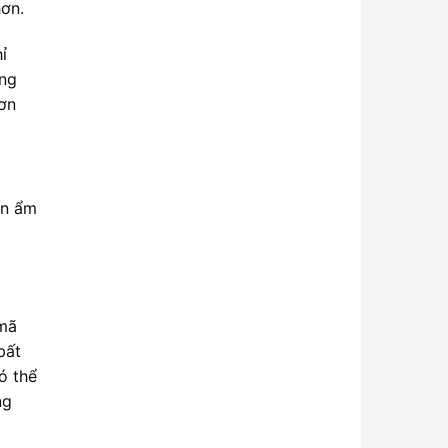
hơn.
ỉ
ếng
hơn
ẩn ẩm
 mã
bất
ó thể
ng