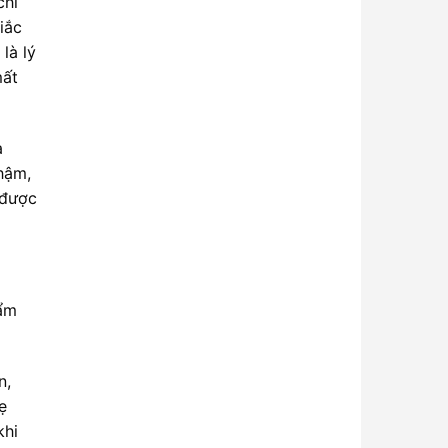
chỉ
iắc
là lý
mất
a
hậm,
 được
 ẩm
n,
ẹ
khi