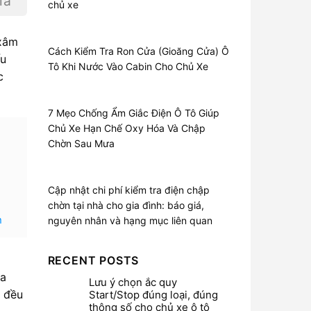
iá
chủ xe
 xâm
Cách Kiểm Tra Ron Cửa (Gioăng Cửa) Ô
ấu
Tô Khi Nước Vào Cabin Cho Chủ Xe
c
7 Mẹo Chống Ẩm Giắc Điện Ô Tô Giúp
Chủ Xe Hạn Chế Oxy Hóa Và Chập
Chờn Sau Mưa
Cập nhật chi phí kiểm tra điện chập
chờn tại nhà cho gia đình: báo giá,
n
nguyên nhân và hạng mục liên quan
RECENT POSTS
óa
Lưu ý chọn ắc quy
a đều
Start/Stop đúng loại, đúng
thông số cho chủ xe ô tô