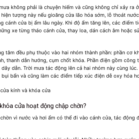
u mưa không phải là chuyện hiếm và cũng không chỉ xảy ra ở
 hiện tượng này nếu gioăng cửa lão hóa sớm, lỗ thoát nước
g cánh cửa bị ẩm lâu ngày. Khi độ ẩm tăng lên, các điểm t
những xe từng tháo cánh cửa, thay loa, dán cách âm hoặc s
ung tâm đều phụ thuộc vào hai nhóm thành phần: phần cơ kh
ính, thanh dẫn hướng, cụm chốt khóa. Phần điện gồm công t
 dây dẫn. Trời mưa tác động lên cả hai nhóm này cùng lúc.
 bụi bẩn và cũng làm các điểm tiếp xúc điện dễ oxy hóa h
c khóa cửa hoạt động chập chờn?
chờn vì nước và hơi ẩm có thể đi vào cánh cửa, tác động 