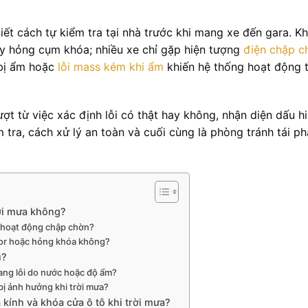
iết cách tự kiểm tra tại nhà trước khi mang xe đến gara. K
y hỏng cụm khóa; nhiều xe chỉ gặp hiện tượng
điện chập c
c bị ẩm hoặc
lỗi mass kém khi ẩm
khiến hệ thống hoạt động 
lượt từ việc xác định lỗi có thật hay không, nhận diện dấu hi
ra, cách xử lý an toàn và cuối cùng là phòng tránh tái ph
rời mưa không?
ửa hoạt động chập chờn?
otor hoặc hỏng khóa không?
ì?
ang lỗi do nước hoặc độ ẩm?
bị ảnh hưởng khi trời mưa?
kính và khóa cửa ô tô khi trời mưa?