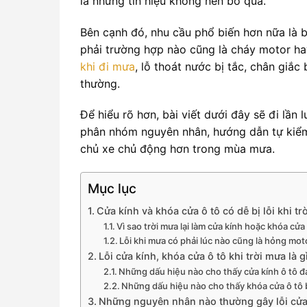
là những tín hiệu không nên bỏ qua.
Bên cạnh đó, nhu cầu phổ biến hơn nữa là b
phải trường hợp nào cũng là cháy motor ha
khi đi mưa
, lỗ thoát nước bị tắc, chân giắ
thường.
Để hiểu rõ hơn, bài viết dưới đây sẽ đi lần 
phân nhóm nguyên nhân, hướng dẫn tự kiểm t
chủ xe chủ động hơn trong mùa mưa.
Mục lục
Cửa kính và khóa cửa ô tô có dễ bị lỗi khi t
Vì sao trời mưa lại làm cửa kính hoặc khóa c
Lỗi khi mưa có phải lúc nào cũng là hỏng m
Lỗi cửa kính, khóa cửa ô tô khi trời mưa là g
Những dấu hiệu nào cho thấy cửa kính ô tô đ
Những dấu hiệu nào cho thấy khóa cửa ô tô 
Những nguyên nhân nào thường gây lỗi cửa 