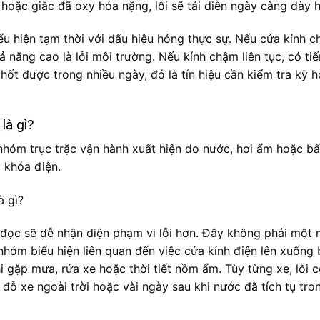
hoặc giắc đã oxy hóa nặng, lỗi sẽ tái diễn ngày càng dày 
ểu hiện tạm thời với dấu hiệu hỏng thực sự. Nếu cửa kính ch
ả năng cao là lỗi môi trường. Nếu kính chậm liên tục, có ti
hốt được trong nhiều ngày, đó là tín hiệu cần kiểm tra kỹ 
là gì?
à nhóm trục trặc vận hành xuất hiện do nước, hơi ẩm hoặc b
 khóa điện.
i đọc sẽ dễ nhận diện phạm vi lỗi hơn. Đây không phải một
nhóm biểu hiện liên quan đến việc cửa kính điện lên xuống 
gặp mưa, rửa xe hoặc thời tiết nồm ẩm. Tùy từng xe, lỗi c
đỗ xe ngoài trời hoặc vài ngày sau khi nước đã tích tụ tro