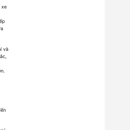
 xe
iếp
ửa
í và
ắc,
ơn.
đến