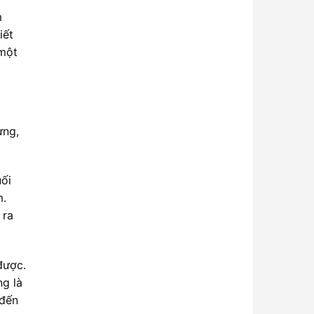
m
iết
 một
ừng,
uối
m.
 ra
được.
g là
 đến