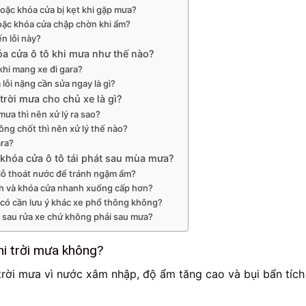
oặc khóa cửa bị kẹt khi gặp mưa?
oặc khóa cửa chập chờn khi ẩm?
ến lỗi này?
hóa cửa ô tô khi mưa như thế nào?
khi mang xe đi gara?
 lỗi nặng cần sửa ngay là gì?
 trời mưa cho chủ xe là gì?
mưa thì nên xử lý ra sao?
ng chốt thì nên xử lý thế nào?
ara?
 khóa cửa ô tô tái phát sau mùa mưa?
 lỗ thoát nước để tránh ngậm ẩm?
nh và khóa cửa nhanh xuống cấp hơn?
có cần lưu ý khác xe phổ thông không?
ửa sau rửa xe chứ không phải sau mưa?
khi trời mưa không?
 trời mưa vì nước xâm nhập, độ ẩm tăng cao và bụi bẩn tích