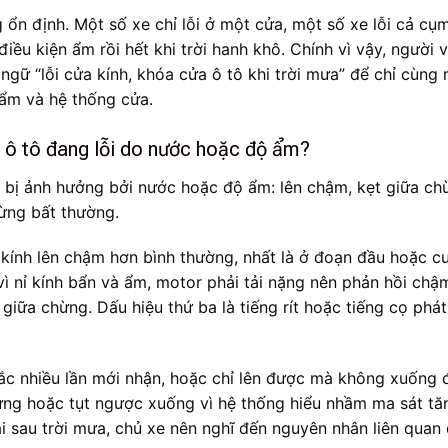
 ổn định. Một số xe chỉ lỗi ở một cửa, một số xe lỗi cả cụ
iều kiện ẩm rồi hết khi trời hanh khô. Chính vì vậy, người v
ngữ “lỗi cửa kính, khóa cửa ô tô khi trời mưa” để chỉ cùng
 ẩm và hệ thống cửa.
 ô tô đang lỗi do nước hoặc độ ẩm?
i bị ảnh hưởng bởi nước hoặc độ ẩm: lên chậm, kẹt giữa ch
dừng bất thường.
à kính lên chậm hơn bình thường, nhất là ở đoạn đầu hoặc c
 vì nỉ kính bẩn và ẩm, motor phải tải nặng nên phản hồi chậ
 giữa chừng. Dấu hiệu thứ ba là tiếng rít hoặc tiếng cọ phát
ắc nhiều lần mới nhận, hoặc chỉ lên được mà không xuống 
ng hoặc tụt ngược xuống vì hệ thống hiểu nhầm ma sát tăn
lại sau trời mưa, chủ xe nên nghĩ đến nguyên nhân liên quan