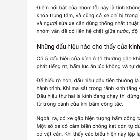
Điểm nổi bật của nhóm lỗi này là tính không
khóa trung tâm, và cũng có xe chỉ bị trong đ
và người sửa xe cần dùng thống nhất thuật 
nhóm vấn đề có liên hệ chặt giữa nước, độ
Những dấu hiệu nào cho thấy cửa kính
Có 5 dấu hiệu cửa kính ô tô thường gặp kh
phát tiếng rít, bấm lúc ăn lúc không và tự 
Để hiểu rõ hơn, dấu hiệu đầu tiên thường l
hành trình. Khi ma sát trong rãnh kính tăng
Dấu hiệu thứ hai là kính đang chạy thì dừng
từ trong cánh cửa khi bấm công tắc.
Ngoài ra, có xe gặp hiện tượng bấm công t
Một số xe có cảm biến chống kẹt còn tự dừ
có vật cản. Khi thấy các biểu hiện này lặp 