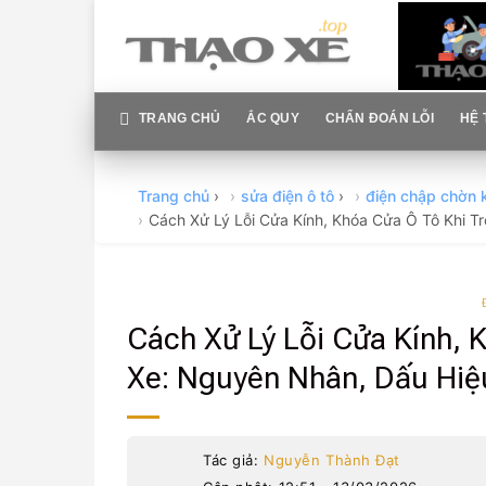
Skip
to
content
TRANG CHỦ
ẮC QUY
CHẨN ĐOÁN LỖI
HỆ 
Trang chủ
›
sửa điện ô tô
›
điện chập chờn 
Cách Xử Lý Lỗi Cửa Kính, Khóa Cửa Ô Tô Khi 
Cách Xử Lý Lỗi Cửa Kính, 
Xe: Nguyên Nhân, Dấu Hiệ
Tác giả:
Nguyễn Thành Đạt