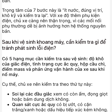
bản.
Trọng tâm của 7 bước này là “ít nước, đúng vị trí,
khô kỹ và kiểm tra lại”. Với xe độ thêm phụ kiện
điện, chủ xe càng nên thận trọng, vì các mối nối
phụ thường dễ bị ảnh hưởng hơn hệ thống nguyên
bản.
Sau khi vệ sinh khoang máy, cần kiểm tra gì để
tránh phát sinh lỗi điện?
Có 5 hạng mục cần kiểm tra sau vệ sinh: độ khô
của giắc điện, tình trạng cực ắc quy, hộp cầu chì,
điểm mass và phản ứng vận hành của xe sau khi
nổ máy.
Cụ thể, chủ xe nên kiểm tra theo thứ tự này:
Soi lại các đầu giắc
xem có còn ẩm, đọng giọt
hoặc bám dung dịch không.
Quan sát cực ắc quy
có bị ướt, có cặn
trắng/xanh hoặc dấu hiệu tiếp xúc kém không.