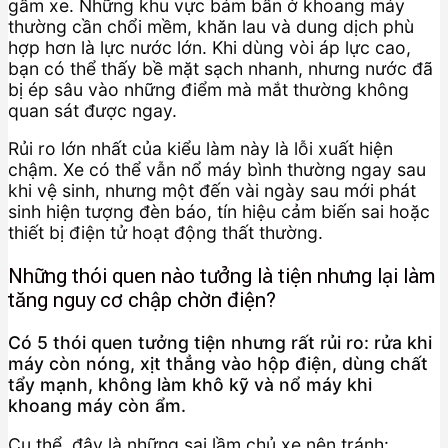
gầm xe. Những khu vực bám bẩn ở khoang máy
thường cần chổi mềm, khăn lau và dung dịch phù
hợp hơn là lực nước lớn. Khi dùng vòi áp lực cao,
bạn có thể thấy bề mặt sạch nhanh, nhưng nước đã
bị ép sâu vào những điểm mà mắt thường không
quan sát được ngay.
Rủi ro lớn nhất của kiểu làm này là lỗi xuất hiện
chậm. Xe có thể vẫn nổ máy bình thường ngay sau
khi vệ sinh, nhưng một đến vài ngày sau mới phát
sinh hiện tượng đèn báo, tín hiệu cảm biến sai hoặc
thiết bị điện tử hoạt động thất thường.
Những thói quen nào tưởng là tiện nhưng lại làm
tăng nguy cơ chập chờn điện?
Có 5 thói quen tưởng tiện nhưng rất rủi ro: rửa khi
máy còn nóng, xịt thẳng vào hộp điện, dùng chất
tẩy mạnh, không làm khô kỹ và nổ máy khi
khoang máy còn ẩm.
Cụ thể, đây là những sai lầm chủ xe nên tránh: