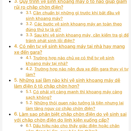
Quy trình vệ sinh khoang máy ô tô nào giúp giảm
rủi ro chập chờn điện?
Cần chuẩn bị những gì trước khi bắt đầu vệ
sinh khoang máy?
Các bước vệ sinh khoang máy an toàn theo
đúng thứ tự là gì?
Sau khi vệ sinh khoang máy, cần kiểm tra gì để
tránh phát sinh lỗi điện?
Có nên tự vệ sinh khoang máy tại nhà hay mang
xe đến gara?
Trường hợp nào chủ xe có thể tự vệ sinh
khoang máy tại nhà?
Trường hợp nào nên đưa xe đến gara thay vì tự
làm?
Những sai lầm nào khi vệ sinh khoang máy dễ
làm điện ô tô chập chờn hơn?
Có phải xịt càng mạnh thì khoang máy càng
sạch không?
Những thói quen nào tưởng là tiện nhưng lại
làm tăng nguy cơ chập chờn điện?
Làm sao phân biệt chập chờn điện do vệ sinh sai
với chập chờn điện do linh kiện xuống cấp?
Dấu hiệu nào cho thấy giắc điện hoặc chân