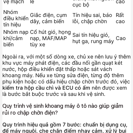
vệ mạch
le
cao
cục bộ
Nhóm
Giắc điện, cụm
Tín hiệu sai, báo
Rất
điều khiển
dây, cảm biến
lỗi, chập chờn
cao
tín hiệu
Nhóm nạp
Cổ hút gió, họng
Sai tín hiệu gió,
khí/cảm
nạp, MAF/MAP
Cao
hụt ga, rung máy
biến
tùy xe
Ngoài ra, với một số dòng xe, chủ xe nên lưu ý thêm
khu vực máy phát điện, các đầu nối gần quạt két
nước, hộp điều khiển đặt thấp hoặc sát vách
khoang máy. Nếu xe từng sửa điện, từng độ thêm
phụ kiện hoặc có dấu hiệu chập chờn trước đó, việc
kiểm tra hộp cầu chì và ECU có ẩm
nên được xem
là bước bắt buộc trước và sau khi vệ sinh.
Quy trình vệ sinh khoang máy ô tô nào giúp giảm
rủi ro chập chờn điện?
Quy trình hiệu quả gồm 7 bước: chuẩn bị dụng cụ,
để máy nguội, che chắn điểm nhạy cảm, xử lý bụi