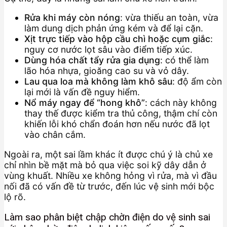
Rửa khi máy còn nóng
: vừa thiếu an toàn, vừa
làm dung dịch phản ứng kém và để lại cặn.
Xịt trực tiếp vào hộp cầu chì hoặc cụm giắc
:
nguy cơ nước lọt sâu vào điểm tiếp xúc.
Dùng hóa chất tẩy rửa gia dụng
: có thể làm
lão hóa nhựa, gioăng cao su và vỏ dây.
Lau qua loa mà không làm khô sâu
: độ ẩm còn
lại mới là vấn đề nguy hiểm.
Nổ máy ngay để “hong khô”
: cách này không
thay thế được kiểm tra thủ công, thậm chí còn
khiến lỗi khó chẩn đoán hơn nếu nước đã lọt
vào chân cắm.
Ngoài ra, một sai lầm khác ít được chú ý là chủ xe
chỉ nhìn bề mặt mà bỏ qua việc soi kỹ dây dẫn ở
vùng khuất. Nhiều xe không hỏng vì rửa, mà vì đầu
nối đã có vấn đề từ trước, đến lúc vệ sinh mới bộc
lộ rõ.
Làm sao phân biệt chập chờn điện do vệ sinh sai