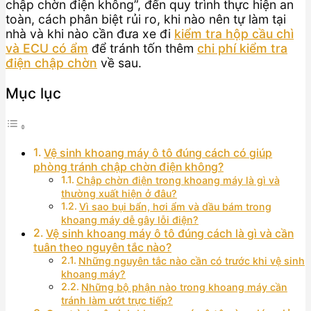
chập chờn điện không”, đến quy trình thực hiện an
toàn, cách phân biệt rủi ro, khi nào nên tự làm tại
nhà và khi nào cần đưa xe đi
kiểm tra hộp cầu chì
và ECU có ẩm
để tránh tốn thêm
chi phí kiểm tra
điện chập chờn
về sau.
Mục lục
Vệ sinh khoang máy ô tô đúng cách có giúp
phòng tránh chập chờn điện không?
Chập chờn điện trong khoang máy là gì và
thường xuất hiện ở đâu?
Vì sao bụi bẩn, hơi ẩm và dầu bám trong
khoang máy dễ gây lỗi điện?
Vệ sinh khoang máy ô tô đúng cách là gì và cần
tuân theo nguyên tắc nào?
Những nguyên tắc nào cần có trước khi vệ sinh
khoang máy?
Những bộ phận nào trong khoang máy cần
tránh làm ướt trực tiếp?