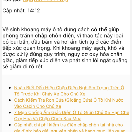
Cập nhật: 14:12
Vệ sinh khoang máy ô tô đúng cách
có thể giúp
phòng tránh chập chờn điện
, vì thao tác này loại
bỏ bụi bẩn, dầu bám và hơi ẩm tích tụ ở các điểm
tiếp xúc quan trọng. Khi khoang máy sạch, khô và
được xử lý đúng quy trình, nguy cơ oxy hóa chân
giắc, giảm tiếp xúc điện và phát sinh lỗi ngắt quãng
sẽ giảm đi rõ rệt.
Nhận Biết Dấu Hiệu Chập Điện Nghiêm Trọng Trên Ô
Tô Trước Khi Cháy Xe Cho Chủ Xe
Cách Kiểm Tra Ron Cửa (Gioăng Cửa) Ô Tô Khi Nước
Vào Cabin Cho Chủ Xe
7 Mẹo Chống Ẩm Giắc Điện Ô Tô Giúp Chủ Xe Hạn Chế
Oxy Hóa Và Chập Chờn Sau Mưa
Cập nhật chi phí kiểm tra điện chập chờn tại nhà cho
gia đình: báo giá, nguyên nhân và hạng mục liên quan