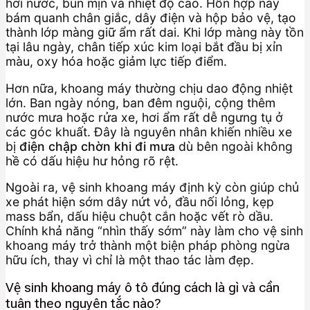
hơi nước, bùn mịn và nhiệt độ cao. Hỗn hợp này
bám quanh chân giắc, dây điện và hộp bảo vệ, tạo
thành lớp màng giữ ẩm rất dai. Khi lớp màng này tồn
tại lâu ngày, chân tiếp xúc kim loại bắt đầu bị xỉn
màu, oxy hóa hoặc giảm lực tiếp điểm.
Hơn nữa, khoang máy thường chịu dao động nhiệt
lớn. Ban ngày nóng, ban đêm nguội, cộng thêm
nước mưa hoặc rửa xe, hơi ẩm rất dễ ngưng tụ ở
các góc khuất. Đây là nguyên nhân khiến nhiều xe
bị
điện chập chờn khi đi mưa
dù bên ngoài không
hề có dấu hiệu hư hỏng rõ rệt.
Ngoài ra, vệ sinh khoang máy định kỳ còn giúp chủ
xe phát hiện sớm dây nứt vỏ, đầu nối lỏng, kẹp
mass bẩn, dấu hiệu chuột cắn hoặc vết rò dầu.
Chính khả năng “nhìn thấy sớm” này làm cho vệ sinh
khoang máy trở thành một biện pháp phòng ngừa
hữu ích, thay vì chỉ là một thao tác làm đẹp.
Vệ sinh khoang máy ô tô đúng cách là gì và cần
tuân theo nguyên tắc nào?