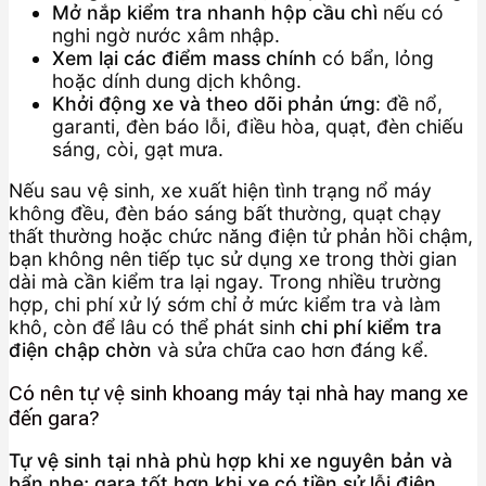
Mở nắp kiểm tra nhanh hộp cầu chì
nếu có
nghi ngờ nước xâm nhập.
Xem lại các điểm mass chính
có bẩn, lỏng
hoặc dính dung dịch không.
Khởi động xe và theo dõi phản ứng
: đề nổ,
garanti, đèn báo lỗi, điều hòa, quạt, đèn chiếu
sáng, còi, gạt mưa.
Nếu sau vệ sinh, xe xuất hiện tình trạng nổ máy
không đều, đèn báo sáng bất thường, quạt chạy
thất thường hoặc chức năng điện tử phản hồi chậm,
bạn không nên tiếp tục sử dụng xe trong thời gian
dài mà cần kiểm tra lại ngay. Trong nhiều trường
hợp, chi phí xử lý sớm chỉ ở mức kiểm tra và làm
khô, còn để lâu có thể phát sinh
chi phí kiểm tra
điện chập chờn
và sửa chữa cao hơn đáng kể.
Có nên tự vệ sinh khoang máy tại nhà hay mang xe
đến gara?
Tự vệ sinh tại nhà phù hợp khi xe nguyên bản và
bẩn nhẹ; gara tốt hơn khi xe có tiền sử lỗi điện,