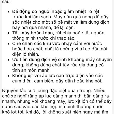
sau:
Để động cơ nguội hoặc giảm nhiệt rõ rệt
trước khi làm sạch. Máy còn quá nóng dễ gây
sốc nhiệt cho một số bề mặt và làm dung dịch
bay hơi quá nhanh, để lại cặn.
Tắt máy hoàn toàn
, rút chìa hoặc tắt nguồn
thông minh trước khi thao tác.
Che chắn các khu vực nhạy cảm
với nước
hoặc hóa chất, nhất là những vị trí có đầu nối
điện lộ thiên.
Ưu tiên dung dịch vệ sinh khoang máy chuyên
dụng
, không dùng chất tẩy rửa gia dụng có
tính ăn mòn mạnh.
Không xịt vòi áp lực cao trực diện
vào các
cụm điện, cảm biến, dây dẫn hoặc khe nối.
Nguyên tắc cuối cùng đặc biệt quan trọng. Nhiều
chủ xe nghĩ rằng áp lực càng mạnh thì bẩn càng ra
nhanh, nhưng với khoang máy, lực xịt lớn có thể đẩy
nước sâu vào các khe hẹp mà bình thường nước
khó lọt tới. Khi đó, lỗi không xuất hiện ngay mà âm