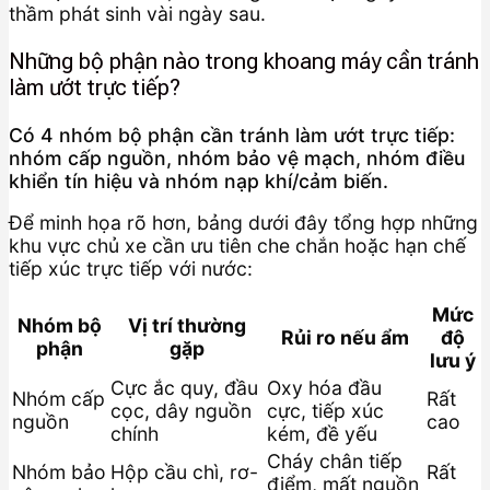
thầm phát sinh vài ngày sau.
Những bộ phận nào trong khoang máy cần tránh
làm ướt trực tiếp?
Có 4 nhóm bộ phận cần tránh làm ướt trực tiếp:
nhóm cấp nguồn, nhóm bảo vệ mạch, nhóm điều
khiển tín hiệu và nhóm nạp khí/cảm biến.
Để minh họa rõ hơn, bảng dưới đây tổng hợp những
khu vực chủ xe cần ưu tiên che chắn hoặc hạn chế
tiếp xúc trực tiếp với nước:
Mức
Nhóm bộ
Vị trí thường
Rủi ro nếu ẩm
độ
phận
gặp
lưu ý
Cực ắc quy, đầu
Oxy hóa đầu
Nhóm cấp
Rất
cọc, dây nguồn
cực, tiếp xúc
nguồn
cao
chính
kém, đề yếu
Cháy chân tiếp
Nhóm bảo
Hộp cầu chì, rơ-
Rất
điểm, mất nguồn