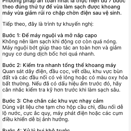
Phương pháp an toàn nhất là thực hiện đủ 7 bước
theo đúng thứ tự để vừa làm sạch được khoang
máy vừa giảm rủi ro chập chờn điện sau vệ sinh.
Tiếp theo, đây là trình tự khuyến nghị:
Bước 1: Để máy nguội và mở nắp capo
Không nên làm sạch khi động cơ còn quá nóng.
Máy nguội bớt giúp thao tác an toàn hơn và giảm
nguy cơ dung dịch bốc hơi quá nhanh.
Bước 2: Kiểm tra nhanh tổng thể khoang máy
Quan sát dây điện, đầu cọc, vết dầu, khu vực bùn
đất và các đầu nối có vẻ lỏng hoặc có màu oxy hóa
bất thường. Nếu đã có dấu hiệu ẩm trước đó, hãy
cân nhắc kiểm tra kỹ hơn trước khi làm sạch sâu.
Bước 3: Che chắn các khu vực nhạy cảm
Dùng vật liệu che tạm cho hộp cầu chì, đầu nối dễ
lộ nước, cực ắc quy, máy phát điện hoặc các cụm
điều khiển dễ bị ảnh hưởng.
Bước 4: Xử lý bụi khô trước