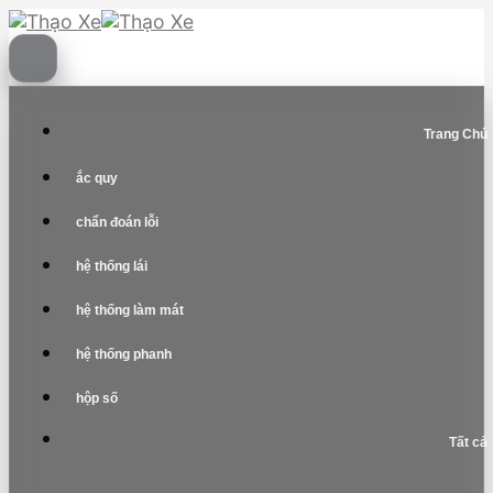
Skip
to
content
Trang Chủ
ắc quy
chẩn đoán lỗi
hệ thống lái
hệ thống làm mát
hệ thống phanh
hộp số
Tất cả