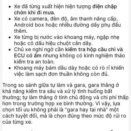
Xe đã từng xuất hiện hiện tượng
điện chập
chờn khi đi mưa
.
Xe có camera, đèn độ, âm thanh nâng cấp,
Android box hoặc nhiều đường dây phụ đấu
thêm.
Xe từng bị nước vào khoang máy, ngập nhẹ
hoặc có dấu hiệu chuột cắn dây.
Chủ xe nghi ngờ cần
kiểm tra hộp cầu chì và
ECU có ẩm
nhưng không có kinh nghiệm tháo
kiểm tra an toàn.
Khoang máy bám dầu dày hoặc có rò rỉ khiến
việc làm sạch đơn thuần không còn đủ.
Trong so sánh giữa tự làm và gara, gara thắng ở
khả năng kiểm tra sâu và xử lý tình huống bất
thường; tự làm thắng ở tính chủ động và chi phí thấp
hơn trong trường hợp xe bình thường. Vì vậy, lựa
chọn tối ưu không phải là “gara hay tại nhà” một
cách tuyệt đối, mà là chọn đúng theo mức độ rủi ro
của từng xe.