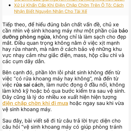
Xử Lý Khẩn Cấp Khi Điện Chập Chờn Trên Ô Tô: Cách
Nhận Biết Nguyên Nhân Cho Tài Xế
Tiếp theo, để hiểu đúng bản chất vấn đề, chủ xe
cần nhìn vệ sinh khoang máy như một phần của
bảo
dưỡng phòng ngừa
, không chỉ là làm sạch cho đẹp
mắt. Điều quan trọng không nằm ở việc xịt mạnh
hay rửa nhanh, mà nằm ở cách bảo vệ những khu
vực nhạy cảm như giắc điện, mass, hộp cầu chì và
các cụm dây dẫn.
Bên cạnh đó, phần lớn lỗi phát sinh không đến từ
việc “có rửa khoang máy hay không”, mà đến từ
việc
rửa sai cách
, làm nước đọng ở đầu nối, không
làm khô kỹ hoặc bỏ qua bước kiểm tra sau vệ sinh.
Đây cũng là lý do nhiều xe xuất hiện hiện tượng
điện chập chờn khi đi mưa
hoặc ngay sau khi vừa
vệ sinh khoang máy.
Sau đây, bài viết sẽ đi từ câu trả lời trực diện cho
câu hỏi “vệ sinh khoang máy có giúp phòng tránh