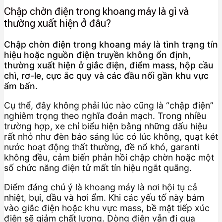
Chập chờn điện trong khoang máy là gì và
thường xuất hiện ở đâu?
Chập chờn điện trong khoang máy là tình trạng tín
hiệu hoặc nguồn điện truyền không ổn định,
thường xuất hiện ở giắc điện, điểm mass, hộp cầu
chì, rơ-le, cực ắc quy và các đầu nối gần khu vực
ẩm bẩn.
Cụ thể, đây không phải lúc nào cũng là “chập điện”
nghiêm trọng theo nghĩa đoản mạch. Trong nhiều
trường hợp, xe chỉ biểu hiện bằng những dấu hiệu
rất nhỏ như đèn báo sáng lúc có lúc không, quạt két
nước hoạt động thất thường, đề nổ khó, garanti
không đều, cảm biến phản hồi chập chờn hoặc một
số chức năng điện tử mất tín hiệu ngắt quãng.
Điểm đáng chú ý là khoang máy là nơi hội tụ cả
nhiệt, bụi, dầu và hơi ẩm. Khi các yếu tố này bám
vào giắc điện hoặc khu vực mass, bề mặt tiếp xúc
điện sẽ giảm chất lượng. Dòng điện vẫn đi qua