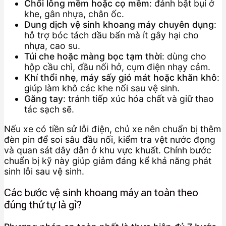
Chổi lông mềm hoặc cọ mềm
: đánh bật bụi ở
khe, gân nhựa, chân ốc.
Dung dịch vệ sinh khoang máy chuyên dụng
:
hỗ trợ bóc tách dầu bẩn mà ít gây hại cho
nhựa, cao su.
Túi che hoặc màng bọc tạm thời
: dùng cho
hộp cầu chì, đầu nối hở, cụm điện nhạy cảm.
Khí thổi nhẹ, máy sấy gió mát hoặc khăn khô
:
giúp làm khô các khe nối sau vệ sinh.
Găng tay
: tránh tiếp xúc hóa chất và giữ thao
tác sạch sẽ.
Nếu xe có tiền sử lỗi điện, chủ xe nên chuẩn bị thêm
đèn pin để soi sâu đầu nối, kiểm tra vệt nước đọng
và quan sát dây dẫn ở khu vực khuất. Chính bước
chuẩn bị kỹ này giúp giảm đáng kể khả năng phát
sinh lỗi sau vệ sinh.
Các bước vệ sinh khoang máy an toàn theo
đúng thứ tự là gì?