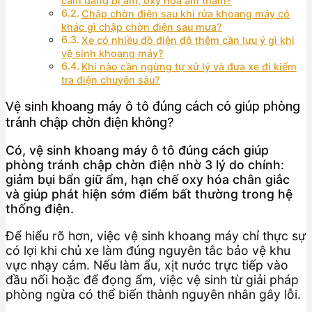
cắm đang bị ẩm, oxy hóa âm thầm?
Chập chờn điện sau khi rửa khoang máy có
khác gì chập chờn điện sau mưa?
Xe có nhiều đồ điện độ thêm cần lưu ý gì khi
vệ sinh khoang máy?
Khi nào cần ngừng tự xử lý và đưa xe đi kiểm
tra điện chuyên sâu?
Vệ sinh khoang máy ô tô đúng cách có giúp phòng
tránh chập chờn điện không?
Có, vệ sinh khoang máy ô tô đúng cách giúp
phòng tránh chập chờn điện nhờ 3 lý do chính:
giảm bụi bẩn giữ ẩm, hạn chế oxy hóa chân giắc
và giúp phát hiện sớm điểm bất thường trong hệ
thống điện.
Để hiểu rõ hơn, việc vệ sinh khoang máy chỉ thực sự
có lợi khi chủ xe làm đúng nguyên tắc bảo vệ khu
vực nhạy cảm. Nếu làm ẩu, xịt nước trực tiếp vào
đầu nối hoặc để đọng ẩm, việc vệ sinh từ giải pháp
phòng ngừa có thể biến thành nguyên nhân gây lỗi.