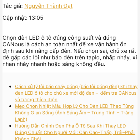
Tác giả:
Nguyễn Thành Đạt
Cập nhật: 13:05
Chọn đèn LED ô tô đúng công suất và đúng
CANbus là cách an toàn nhất để xe vận hành ổn
định sau khi nâng cấp đèn. Nếu chọn sai, chủ xe rất
dễ gặp các lỗi như báo đèn trên taplo, nhấp nháy, xi
nhan nháy nhanh hoặc sáng không đều.
Cách xử lý lỗi báo cháy bóng (báo lỗi bóng đèn) khi thay
đèn LED ô tô cho chủ xe mới độ đèn – kiểm tra CANbus
và tương thích điện
Mẹo Chọn Nhiệt Màu Hợp Lý Cho Đèn LED Theo Từng
Không Gian Sống (Ánh Sáng Ấm – Trung Tính – Trắng
Lạnh)
Hướng Dẫn Chỉnh Đèn Pha Ô Tô Sau Khi Thay LED
Đúng Chuẩn Cho Người Mới: Căn Cao–Thấp, Trái–Phải
Không Chói