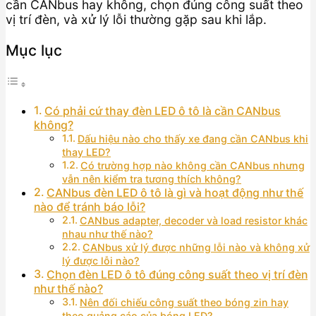
cần CANbus hay không, chọn đúng công suất theo
vị trí đèn, và xử lý lỗi thường gặp sau khi lắp.
Mục lục
Có phải cứ thay đèn LED ô tô là cần CANbus
không?
Dấu hiệu nào cho thấy xe đang cần CANbus khi
thay LED?
Có trường hợp nào không cần CANbus nhưng
vẫn nên kiểm tra tương thích không?
CANbus đèn LED ô tô là gì và hoạt động như thế
nào để tránh báo lỗi?
CANbus adapter, decoder và load resistor khác
nhau như thế nào?
CANbus xử lý được những lỗi nào và không xử
lý được lỗi nào?
Chọn đèn LED ô tô đúng công suất theo vị trí đèn
như thế nào?
Nên đối chiếu công suất theo bóng zin hay
theo quảng cáo của bóng LED?