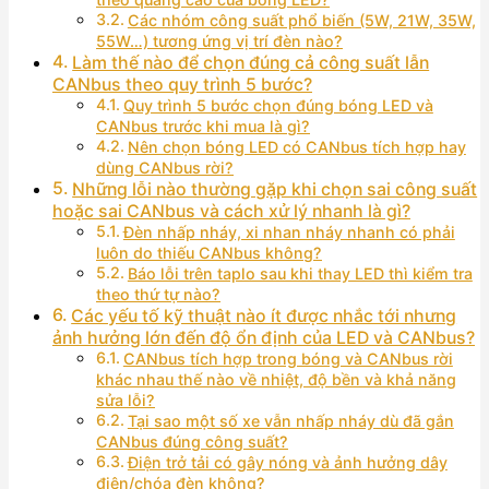
Các nhóm công suất phổ biến (5W, 21W, 35W,
55W…) tương ứng vị trí đèn nào?
Làm thế nào để chọn đúng cả công suất lẫn
CANbus theo quy trình 5 bước?
Quy trình 5 bước chọn đúng bóng LED và
CANbus trước khi mua là gì?
Nên chọn bóng LED có CANbus tích hợp hay
dùng CANbus rời?
Những lỗi nào thường gặp khi chọn sai công suất
hoặc sai CANbus và cách xử lý nhanh là gì?
Đèn nhấp nháy, xi nhan nháy nhanh có phải
luôn do thiếu CANbus không?
Báo lỗi trên taplo sau khi thay LED thì kiểm tra
theo thứ tự nào?
Các yếu tố kỹ thuật nào ít được nhắc tới nhưng
ảnh hưởng lớn đến độ ổn định của LED và CANbus?
CANbus tích hợp trong bóng và CANbus rời
khác nhau thế nào về nhiệt, độ bền và khả năng
sửa lỗi?
Tại sao một số xe vẫn nhấp nháy dù đã gắn
CANbus đúng công suất?
Điện trở tải có gây nóng và ảnh hưởng dây
điện/chóa đèn không?