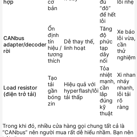
hợp
cơ
đủ
lỗi nhẹ
bản
“đô”
để hết
lỗi
Ổn
Tăng
Xe báo
định
độ
CANbus
lỗi vừa,
tín
Dễ thay thế,
phức
adapter/decoder
cần
hiệu /
linh hoạt
tạp
rời
thử
tương
dây
nghiệm
thích
nối
Tỏa
nhiệt
Xi nhan
Tạo
mạnh,
nháy
tải
Hiệu quả với
Load resistor
cần
nhanh,
gần
hyperflash/lỗi
(điện trở tải)
lắp
lỗi tải
bóng
tải thấp
đúng
rõ
zin
kỹ
ràng
thuật
Trong khi đó, nhiều cửa hàng gọi chung tất cả là
“CANbus” nên người mua rất dễ hiểu nhầm. Bạn nên