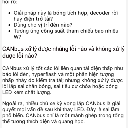
hỏi rõ:
Giải pháp này là
bóng tích hợp
,
decoder rời
hay
điện trở tải
?
Dùng cho
vị trí đèn nào
?
Tương ứng
công suất tham chiếu bao nhiêu
W
?
CANbus xử lý được những lỗi nào và không xử lý
được lỗi nào?
CANbus xử lý tốt các lỗi liên quan tải điện thấp như
báo lỗi đèn, hyperflash và một phần hiện tượng
nhấp nháy do kiểm tra tải; nhưng không xử lý được
lỗi lắp sai chân bóng, sai tiêu cự chóa hoặc bóng
LED kém chất lượng.
Ngoài ra, nhiều chủ xe kỳ vọng lắp CANbus là giải
quyết mọi vấn đề sau khi thay LED. Đây là sai lầm
phổ biến. CANbus chỉ là một mảnh ghép trong tổng
thể tương thích điện và quang học.