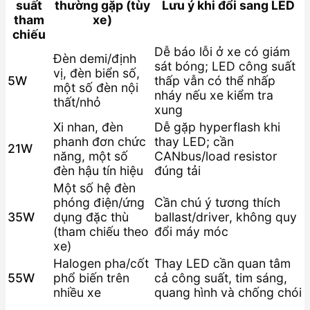
suất
thường gặp (tùy
Lưu ý khi đổi sang LED
tham
xe)
chiếu
Dễ báo lỗi ở xe có giám
Đèn demi/định
sát bóng; LED công suất
vị, đèn biển số,
5W
thấp vẫn có thể nhấp
một số đèn nội
nháy nếu xe kiểm tra
thất/nhỏ
xung
Xi nhan, đèn
Dễ gặp hyperflash khi
phanh đơn chức
thay LED; cần
21W
năng, một số
CANbus/load resistor
đèn hậu tín hiệu
đúng tải
Một số hệ đèn
phóng điện/ứng
Cần chú ý tương thích
35W
dụng đặc thù
ballast/driver, không quy
(tham chiếu theo
đổi máy móc
xe)
Halogen pha/cốt
Thay LED cần quan tâm
55W
phổ biến trên
cả công suất, tim sáng,
nhiều xe
quang hình và chống chói