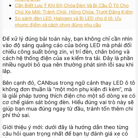
Cần Biết Lưu Ý Khi Độ Chóa Đèn Và Bi Cầu Ô Tô Cho
Chủ Xe Mới: Tránh Chói, Hỏng Chóa, Trượt Đăng Kiểm
So sánh đèn LED, Halogen và Bi LED cho ô tô: Ưu
nhược điểm và cách chọn đúng nhu cầu
Để xử lý đúng bài toán này, bạn không chỉ cần nhìn
vào độ sáng quảng cáo của bóng LED mà phải đối
chiếu công suất bóng zin, vị trí đèn, chân bóng và
cách hệ thống điện của xe kiểm tra tải. Đây là phần
nhiều người bỏ qua nên thường phát sinh lỗi sau khi
lắp.
Bên cạnh đó, CANbus trong ngữ cảnh thay LED ô tô
không đơn thuần là “một món phụ kiện đi kèm”, mà
là giải pháp tương thích điện cho một số dòng xe có
cơ chế giám sát bóng đèn. Hiểu đúng vai trò này sẽ
giúp bạn mua đúng ngay từ đầu, tránh tốn thêm chi
phí thử sai.
Giới thiệu ý mới: dưới đây là hướng dẫn theo từng
câu hỏi quan trọng nhất để bạn tự đánh giá xe có