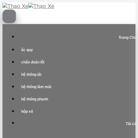
Skip
to
content
Trang Chủ
ắc quy
chẩn đoán lỗi
hệ thống lái
hệ thống làm mát
hệ thống phanh
hộp số
Tất cả