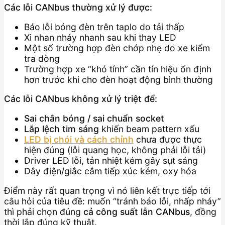
Các lỗi CANbus thường xử lý được:
Báo lỗi bóng đèn trên taplo do tải thấp
Xi nhan nháy nhanh sau khi thay LED
Một số trường hợp đèn chớp nhẹ do xe kiểm
tra dòng
Trường hợp xe “khó tính” cần tín hiệu ổn định
hơn trước khi cho đèn hoạt động bình thường
Các lỗi CANbus không xử lý triệt để:
Sai chân bóng / sai chuẩn socket
Lắp lệch tim sáng
khiến beam pattern xấu
LED bị chói và cách chỉnh
chưa được thực
hiện đúng (lỗi quang học, không phải lỗi tải)
Driver LED lỗi, tản nhiệt kém gây sụt sáng
Dây điện/giắc cắm tiếp xúc kém, oxy hóa
Điểm này rất quan trọng vì nó liên kết trực tiếp tới
câu hỏi của tiêu đề: muốn “tránh báo lỗi, nhấp nháy”
thì phải chọn đúng
cả công suất lẫn CANbus
, đồng
thời lắp đúng kỹ thuật.