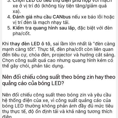
Chọn LED có tiêu thụ điện phù hợp
với mạch
xe ở vị trí đó (không tùy tiện tăng/giảm quá
xa).
Đánh giá nhu cầu CANbus
nếu xe báo lỗi hoặc
vị trí đèn là mạch nhạy tải.
Kiểm tra quang hình sau lắp
, đặc biệt với đèn
pha/cốt.
Khi
thay đèn LED ô tô
, sai lầm lớn nhất là “đèn càng
mạnh càng tốt”. Thực tế, đèn pha/cốt còn liên quan
đến tiêu cự, chóa đèn, projector và hướng cắt sáng.
Chọn công suất quá cao nhưng quang hình kém có
thể gây chói, phản tác dụng.
Nên đối chiếu công suất theo bóng zin hay theo
quảng cáo của bóng LED?
Nên đối chiếu công suất theo bóng zin và yêu cầu
hệ thống điện của xe, vì công suất quảng cáo của
bóng LED thường không phản ánh đầy đủ mức tiêu
thụ thực tế, độ ổn định tải và khả năng tương thích
điện.