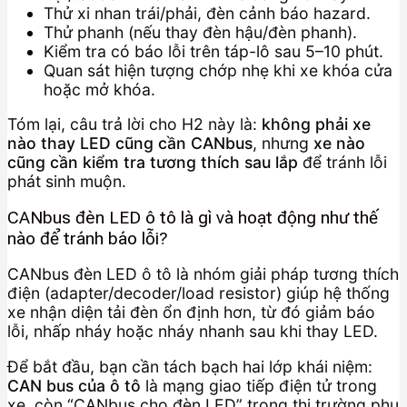
Thử xi nhan trái/phải, đèn cảnh báo hazard.
Thử phanh (nếu thay đèn hậu/đèn phanh).
Kiểm tra có báo lỗi trên táp-lô sau 5–10 phút.
Quan sát hiện tượng chớp nhẹ khi xe khóa cửa
hoặc mở khóa.
Tóm lại, câu trả lời cho H2 này là:
không phải xe
nào thay LED cũng cần CANbus
, nhưng
xe nào
cũng cần kiểm tra tương thích sau lắp
để tránh lỗi
phát sinh muộn.
CANbus đèn LED ô tô là gì và hoạt động như thế
nào để tránh báo lỗi?
CANbus đèn LED ô tô là nhóm giải pháp tương thích
điện (adapter/decoder/load resistor) giúp hệ thống
xe nhận diện tải đèn ổn định hơn, từ đó giảm báo
lỗi, nhấp nháy hoặc nháy nhanh sau khi thay LED.
Để bắt đầu, bạn cần tách bạch hai lớp khái niệm:
CAN bus của ô tô
là mạng giao tiếp điện tử trong
xe, còn “CANbus cho đèn LED” trong thị trường phụ