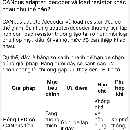
CANbus adapter, decoder và load resistor khác
nhau như thế nào?
CANbus adapter/decoder và load resistor đều có
thể giảm lỗi, nhưng adapter/decoder thường tiện lắp
hơn còn load resistor thường tạo tải rõ hơn; mỗi loại
phù hợp một kiểu lỗi và một mức độ can thiệp khác
nhau.
Cụ thể, đây là bảng so sánh nhanh để bạn dễ chọn
đúng giải pháp. Bảng dưới đây so sánh các lựa
chọn chống lỗi thường gặp khi thay đèn LED ô tô:
Mục
Phù
Hạn
Giải pháp
tiêu
Ưu điểm
hợp
chế
chính
khi
Không
phải
Tăng
xe
Bóng LED có
tương
nào
Xe phổ
Gọn, dễ lắp,
CANbus tích
thích
cũng
thông,
ít dây