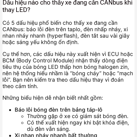
Dấu hiệu nào cho thấy xe đang cần CANbus khi
thay LED?
Có 5 dấu hiệu phổ biến cho thấy xe đang cần
CANbus: báo lỗi đèn trên taplo, đèn nhấp nháy, xi
nhan nháy nhanh (hyperflash), đèn tắt sau vài giây
hoặc sáng yếu không ổn định.
Cụ thể hơn, các dấu hiệu này xuất hiện vì ECU hoặc
BCM (Body Control Module) nhận thấy dòng điện
tiêu thụ của bóng LED thấp hơn bóng halogen zin,
nên hệ thống hiểu nhầm là “bóng cháy” hoặc “mạch
lỗi”. Bạn nên kiểm tra theo dấu hiệu thay vì đoán
theo cảm tính.
Những biểu hiện dễ nhận biết nhất gồm:
Báo lỗi bóng đèn trên bảng táp-lô
Thường gặp ở xe có giám sát bóng đèn.
Có thể xuất hiện ngay khi bật khóa điện,
dù đèn vẫn sáng.
Xi nhan nháy nhanh bất thường