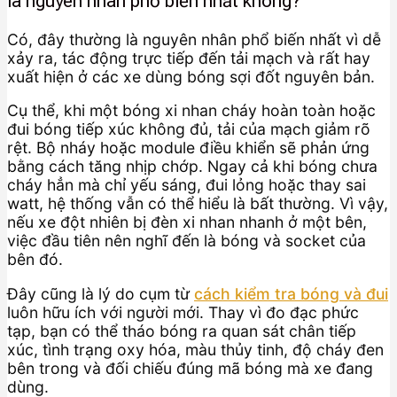
là nguyên nhân phổ biến nhất không?
Có, đây thường là nguyên nhân phổ biến nhất vì dễ
xảy ra, tác động trực tiếp đến tải mạch và rất hay
xuất hiện ở các xe dùng bóng sợi đốt nguyên bản.
Cụ thể, khi một bóng xi nhan cháy hoàn toàn hoặc
đui bóng tiếp xúc không đủ, tải của mạch giảm rõ
rệt. Bộ nháy hoặc module điều khiển sẽ phản ứng
bằng cách tăng nhịp chớp. Ngay cả khi bóng chưa
cháy hẳn mà chỉ yếu sáng, đui lỏng hoặc thay sai
watt, hệ thống vẫn có thể hiểu là bất thường. Vì vậy,
nếu xe đột nhiên bị đèn xi nhan nhanh ở một bên,
việc đầu tiên nên nghĩ đến là bóng và socket của
bên đó.
Đây cũng là lý do cụm từ
cách kiểm tra bóng và đui
luôn hữu ích với người mới. Thay vì đo đạc phức
tạp, bạn có thể tháo bóng ra quan sát chân tiếp
xúc, tình trạng oxy hóa, màu thủy tinh, độ cháy đen
bên trong và đối chiếu đúng mã bóng mà xe đang
dùng.