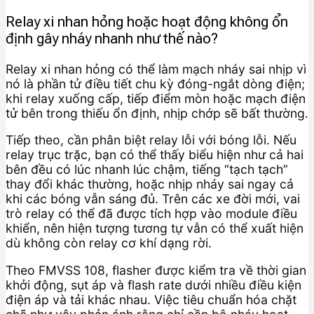
Relay xi nhan hỏng hoặc hoạt động không ổn
định gây nháy nhanh như thế nào?
Relay xi nhan hỏng có thể làm mạch nháy sai nhịp vì
nó là phần tử điều tiết chu kỳ đóng-ngắt dòng điện;
khi relay xuống cấp, tiếp điểm mòn hoặc mạch điện
tử bên trong thiếu ổn định, nhịp chớp sẽ bất thường.
Tiếp theo, cần phân biệt relay lỗi với bóng lỗi. Nếu
relay trục trặc, bạn có thể thấy biểu hiện như cả hai
bên đều có lúc nhanh lúc chậm, tiếng “tạch tạch”
thay đổi khác thường, hoặc nhịp nháy sai ngay cả
khi các bóng vẫn sáng đủ. Trên các xe đời mới, vai
trò relay có thể đã được tích hợp vào module điều
khiển, nên hiện tượng tương tự vẫn có thể xuất hiện
dù không còn relay cơ khí dạng rời.
Theo FMVSS 108, flasher được kiểm tra về thời gian
khởi động, sụt áp và flash rate dưới nhiều điều kiện
điện áp và tải khác nhau. Việc tiêu chuẩn hóa chặt