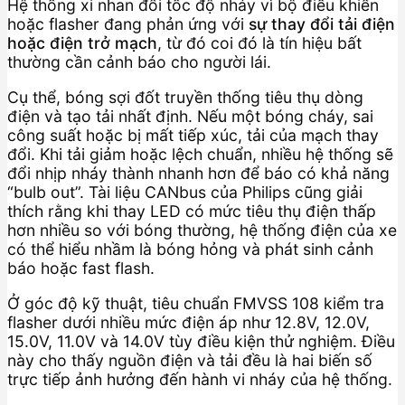
Hệ thống xi nhan đổi tốc độ nháy vì bộ điều khiển
hoặc flasher đang phản ứng với
sự thay đổi tải điện
hoặc điện trở mạch
, từ đó coi đó là tín hiệu bất
thường cần cảnh báo cho người lái.
Cụ thể, bóng sợi đốt truyền thống tiêu thụ dòng
điện và tạo tải nhất định. Nếu một bóng cháy, sai
công suất hoặc bị mất tiếp xúc, tải của mạch thay
đổi. Khi tải giảm hoặc lệch chuẩn, nhiều hệ thống sẽ
đổi nhịp nháy thành nhanh hơn để báo có khả năng
“bulb out”. Tài liệu CANbus của Philips cũng giải
thích rằng khi thay LED có mức tiêu thụ điện thấp
hơn nhiều so với bóng thường, hệ thống điện của xe
có thể hiểu nhầm là bóng hỏng và phát sinh cảnh
báo hoặc fast flash.
Ở góc độ kỹ thuật, tiêu chuẩn FMVSS 108 kiểm tra
flasher dưới nhiều mức điện áp như 12.8V, 12.0V,
15.0V, 11.0V và 14.0V tùy điều kiện thử nghiệm. Điều
này cho thấy nguồn điện và tải đều là hai biến số
trực tiếp ảnh hưởng đến hành vi nháy của hệ thống.