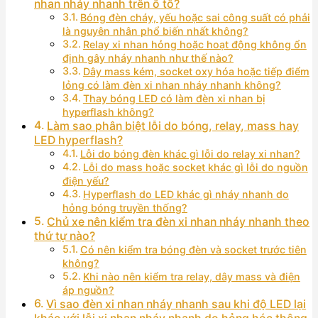
nhan nháy nhanh trên ô tô?
Bóng đèn cháy, yếu hoặc sai công suất có phải
là nguyên nhân phổ biến nhất không?
Relay xi nhan hỏng hoặc hoạt động không ổn
định gây nháy nhanh như thế nào?
Dây mass kém, socket oxy hóa hoặc tiếp điểm
lỏng có làm đèn xi nhan nháy nhanh không?
Thay bóng LED có làm đèn xi nhan bị
hyperflash không?
Làm sao phân biệt lỗi do bóng, relay, mass hay
LED hyperflash?
Lỗi do bóng đèn khác gì lỗi do relay xi nhan?
Lỗi do mass hoặc socket khác gì lỗi do nguồn
điện yếu?
Hyperflash do LED khác gì nháy nhanh do
hỏng bóng truyền thống?
Chủ xe nên kiểm tra đèn xi nhan nháy nhanh theo
thứ tự nào?
Có nên kiểm tra bóng đèn và socket trước tiên
không?
Khi nào nên kiểm tra relay, dây mass và điện
áp nguồn?
Vì sao đèn xi nhan nháy nhanh sau khi độ LED lại