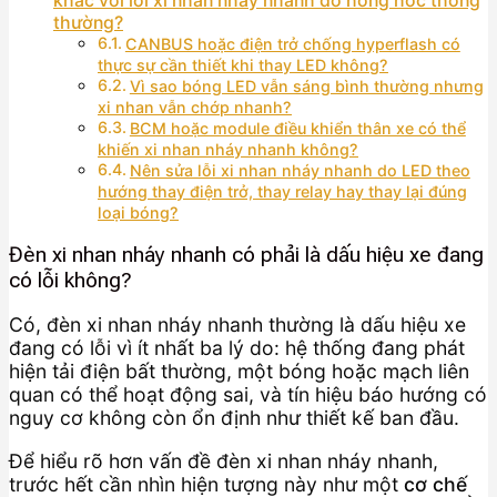
khác với lỗi xi nhan nháy nhanh do hỏng hóc thông
thường?
CANBUS hoặc điện trở chống hyperflash có
thực sự cần thiết khi thay LED không?
Vì sao bóng LED vẫn sáng bình thường nhưng
xi nhan vẫn chớp nhanh?
BCM hoặc module điều khiển thân xe có thể
khiến xi nhan nháy nhanh không?
Nên sửa lỗi xi nhan nháy nhanh do LED theo
hướng thay điện trở, thay relay hay thay lại đúng
loại bóng?
Đèn xi nhan nháy nhanh có phải là dấu hiệu xe đang
có lỗi không?
Có, đèn xi nhan nháy nhanh thường là dấu hiệu xe
đang có lỗi vì ít nhất ba lý do: hệ thống đang phát
hiện tải điện bất thường, một bóng hoặc mạch liên
quan có thể hoạt động sai, và tín hiệu báo hướng có
nguy cơ không còn ổn định như thiết kế ban đầu.
Để hiểu rõ hơn vấn đề đèn xi nhan nháy nhanh,
trước hết cần nhìn hiện tượng này như một
cơ chế