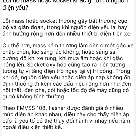
Lỗi do mass hoặc socket khác gì lỗi do nguồn
điện yếu?
Lỗi mass hoặc socket thường gây bất thường
cục
bộ và gián đoạn
, trong khi nguồn điện yếu lại hay
ảnh hưởng
rộng hơn
đến nhiều thiết bị điện trên xe.
Cụ thể hơn, mass kém thường làm đèn ở một góc xe
chập chờn, lúc sáng lúc không, hoặc sáng sai
cường độ khi xe rung, khi mưa ẩm hoặc khi giắc
nóng lên. Socket oxy hóa cũng tạo ra hiện tượng
tương tự vì tăng điện trở ngay tại vị trí bóng. Trong
khi đó, nguồn điện yếu hoặc điện áp nạp không ổn
định thường đi kèm các dấu hiệu rộng hơn như đèn
nội thất, đèn pha, còi hoặc tốc độ đề máy cũng có
gì đó không bình thường.
Theo FMVSS 108, flasher được đánh giá ở nhiều
mức điện áp khác nhau; điều này cho thấy điện áp
cấp là yếu tố có thể thay đổi hành vi nháy nếu nằm
ngoài điều kiện thiết kế.