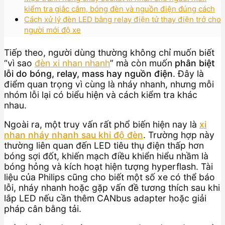
kiểm tra giắc cắm, bóng đèn và nguồn điện đúng cách
Cách xử lý đèn LED bằng relay điện tử thay điện trở cho
người mới độ xe
Tiếp theo, người dùng thường không chỉ muốn biết
“vì sao
đèn xi nhan nhanh
” mà còn muốn
phân biệt
lỗi do bóng, relay, mass hay nguồn điện
. Đây là
điểm quan trọng vì cùng là nháy nhanh, nhưng mỗi
nhóm lỗi lại có biểu hiện và cách kiểm tra khác
nhau.
Ngoài ra, một truy vấn rất phổ biến hiện nay là
xi
nhan nháy nhanh sau khi độ đèn
. Trường hợp này
thường liên quan đến LED tiêu thụ điện thấp hơn
bóng sợi đốt, khiến mạch điều khiển hiểu nhầm là
bóng hỏng và kích hoạt hiện tượng hyperflash. Tài
liệu của Philips cũng cho biết một số xe có thể báo
lỗi, nháy nhanh hoặc gặp vấn đề tương thích sau khi
lắp LED nếu cần thêm CANbus adapter hoặc giải
pháp cân bằng tải.