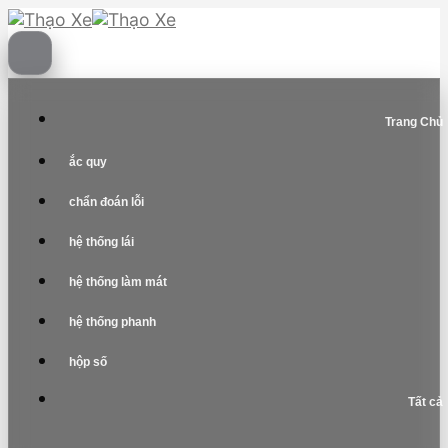
Skip
to
content
Trang Chủ
ắc quy
chẩn đoán lỗi
hệ thống lái
hệ thống làm mát
hệ thống phanh
hộp số
Tất cả