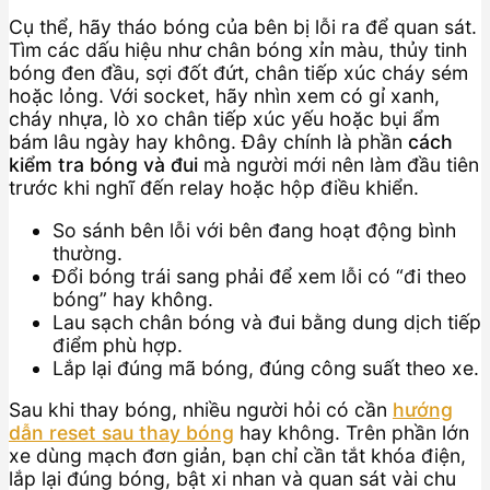
Cụ thể, hãy tháo bóng của bên bị lỗi ra để quan sát.
Tìm các dấu hiệu như chân bóng xỉn màu, thủy tinh
bóng đen đầu, sợi đốt đứt, chân tiếp xúc cháy sém
hoặc lỏng. Với socket, hãy nhìn xem có gỉ xanh,
cháy nhựa, lò xo chân tiếp xúc yếu hoặc bụi ẩm
bám lâu ngày hay không. Đây chính là phần
cách
kiểm tra bóng và đui
mà người mới nên làm đầu tiên
trước khi nghĩ đến relay hoặc hộp điều khiển.
So sánh bên lỗi với bên đang hoạt động bình
thường.
Đổi bóng trái sang phải để xem lỗi có “đi theo
bóng” hay không.
Lau sạch chân bóng và đui bằng dung dịch tiếp
điểm phù hợp.
Lắp lại đúng mã bóng, đúng công suất theo xe.
Sau khi thay bóng, nhiều người hỏi có cần
hướng
dẫn reset sau thay bóng
hay không. Trên phần lớn
xe dùng mạch đơn giản, bạn chỉ cần tắt khóa điện,
lắp lại đúng bóng, bật xi nhan và quan sát vài chu