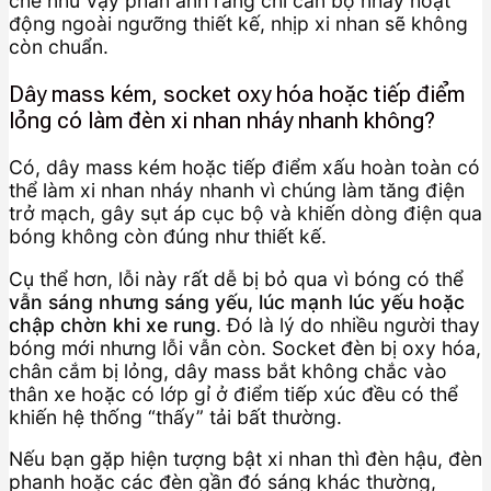
chẽ như vậy phản ánh rằng chỉ cần bộ nháy hoạt
động ngoài ngưỡng thiết kế, nhịp xi nhan sẽ không
còn chuẩn.
Dây mass kém, socket oxy hóa hoặc tiếp điểm
lỏng có làm đèn xi nhan nháy nhanh không?
Có, dây mass kém hoặc tiếp điểm xấu hoàn toàn có
thể làm xi nhan nháy nhanh vì chúng làm tăng điện
trở mạch, gây sụt áp cục bộ và khiến dòng điện qua
bóng không còn đúng như thiết kế.
Cụ thể hơn, lỗi này rất dễ bị bỏ qua vì bóng có thể
vẫn sáng nhưng sáng yếu, lúc mạnh lúc yếu hoặc
chập chờn khi xe rung
. Đó là lý do nhiều người thay
bóng mới nhưng lỗi vẫn còn. Socket đèn bị oxy hóa,
chân cắm bị lỏng, dây mass bắt không chắc vào
thân xe hoặc có lớp gỉ ở điểm tiếp xúc đều có thể
khiến hệ thống “thấy” tải bất thường.
Nếu bạn gặp hiện tượng bật xi nhan thì đèn hậu, đèn
phanh hoặc các đèn gần đó sáng khác thường,