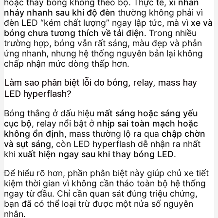
hoặc thay bóng không theo bộ. Thực tế,
xi nhan
nháy nhanh sau khi độ đèn
thường không phải vì
đèn LED “kém chất lượng” ngay lập tức, mà vì
xe và
bóng chưa tương thích về tải điện
. Trong nhiều
trường hợp, bóng vẫn rất sáng, màu đẹp và phản
ứng nhanh, nhưng hệ thống nguyên bản lại không
chấp nhận mức dòng thấp hơn.
Làm sao phân biệt lỗi do bóng, relay, mass hay
LED hyperflash?
Bóng thắng ở dấu hiệu
mất sáng hoặc sáng yếu
cục bộ
, relay nổi bật ở
nhịp sai toàn mạch hoặc
không ổn định
, mass thường lộ ra qua
chập chờn
và sụt sáng
, còn LED hyperflash dễ nhận ra nhất
khi
xuất hiện ngay sau khi thay bóng LED
.
Để hiểu rõ hơn, phần phân biệt này giúp chủ xe tiết
kiệm thời gian vì không cần tháo toàn bộ hệ thống
ngay từ đầu. Chỉ cần quan sát đúng triệu chứng,
bạn đã có thể loại trừ được một nửa số nguyên
nhân.