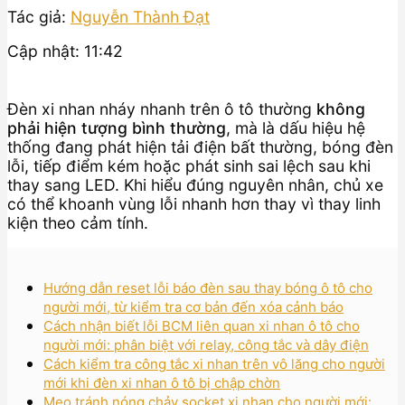
Tác giả:
Nguyễn Thành Đạt
Cập nhật: 11:42
Đèn xi nhan nháy nhanh trên ô tô thường
không
phải hiện tượng bình thường
, mà là dấu hiệu hệ
thống đang phát hiện tải điện bất thường, bóng đèn
lỗi, tiếp điểm kém hoặc phát sinh sai lệch sau khi
thay sang LED. Khi hiểu đúng nguyên nhân, chủ xe
có thể khoanh vùng lỗi nhanh hơn thay vì thay linh
kiện theo cảm tính.
Hướng dẫn reset lỗi báo đèn sau thay bóng ô tô cho
người mới, từ kiểm tra cơ bản đến xóa cảnh báo
Cách nhận biết lỗi BCM liên quan xi nhan ô tô cho
người mới: phân biệt với relay, công tắc và dây điện
Cách kiểm tra công tắc xi nhan trên vô lăng cho người
mới khi đèn xi nhan ô tô bị chập chờn
Mẹo tránh nóng chảy socket xi nhan cho người mới: