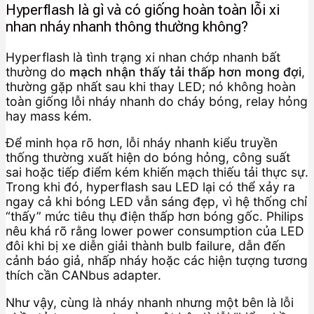
Hyperflash là gì và có giống hoàn toàn lỗi xi
nhan nháy nhanh thông thường không?
Hyperflash là tình trạng xi nhan chớp nhanh bất
thường do
mạch nhận thấy tải thấp hơn mong đợi
,
thường gặp nhất sau khi thay LED; nó không hoàn
toàn giống lỗi nháy nhanh do cháy bóng, relay hỏng
hay mass kém.
Để minh họa rõ hơn, lỗi nháy nhanh kiểu truyền
thống thường xuất hiện do bóng hỏng, công suất
sai hoặc tiếp điểm kém khiến mạch thiếu tải thực sự.
Trong khi đó, hyperflash sau LED lại có thể xảy ra
ngay cả khi bóng LED vẫn sáng đẹp, vì hệ thống chỉ
“thấy” mức tiêu thụ điện thấp hơn bóng gốc. Philips
nêu khá rõ rằng lower power consumption của LED
đôi khi bị xe diễn giải thành bulb failure, dẫn đến
cảnh báo giả, nhấp nháy hoặc các hiện tượng tương
thích cần CANbus adapter.
Như vậy, cùng là nháy nhanh nhưng một bên là lỗi