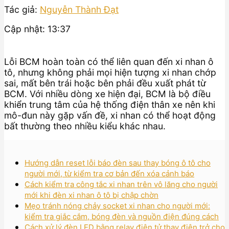
Tác giả:
Nguyễn Thành Đạt
Cập nhật: 13:37
Lỗi BCM hoàn toàn có thể liên quan đến xi nhan ô
tô, nhưng không phải mọi hiện tượng xi nhan chớp
sai, mất bên trái hoặc bên phải đều xuất phát từ
BCM. Với nhiều dòng xe hiện đại, BCM là bộ điều
khiển trung tâm của hệ thống điện thân xe nên khi
mô-đun này gặp vấn đề, xi nhan có thể hoạt động
bất thường theo nhiều kiểu khác nhau.
Hướng dẫn reset lỗi báo đèn sau thay bóng ô tô cho
người mới, từ kiểm tra cơ bản đến xóa cảnh báo
Cách kiểm tra công tắc xi nhan trên vô lăng cho người
mới khi đèn xi nhan ô tô bị chập chờn
Mẹo tránh nóng chảy socket xi nhan cho người mới:
kiểm tra giắc cắm, bóng đèn và nguồn điện đúng cách
Cách xử lý đèn LED bằng relay điện tử thay điện trở cho