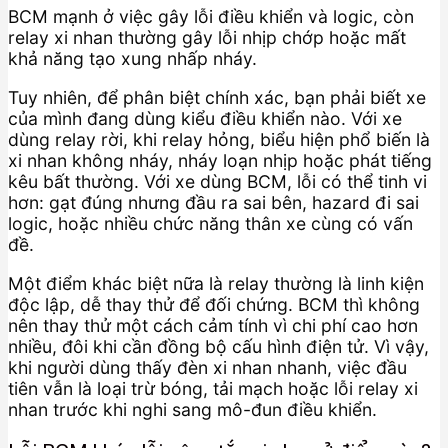
BCM mạnh ở việc gây lỗi điều khiển và logic, còn
relay xi nhan thường gây lỗi nhịp chớp hoặc mất
khả năng tạo xung nhấp nháy.
Tuy nhiên, để phân biệt chính xác, bạn phải biết xe
của mình đang dùng kiểu điều khiển nào. Với xe
dùng relay rời, khi relay hỏng, biểu hiện phổ biến là
xi nhan không nháy, nháy loạn nhịp hoặc phát tiếng
kêu bất thường. Với xe dùng BCM, lỗi có thể tinh vi
hơn: gạt đúng nhưng đầu ra sai bên, hazard đi sai
logic, hoặc nhiều chức năng thân xe cùng có vấn
đề.
Một điểm khác biệt nữa là relay thường là linh kiện
độc lập, dễ thay thử để đối chứng. BCM thì không
nên thay thử một cách cảm tính vì chi phí cao hơn
nhiều, đôi khi cần đồng bộ cấu hình điện tử. Vì vậy,
khi người dùng thấy đèn xi nhan nhanh, việc đầu
tiên vẫn là loại trừ bóng, tải mạch hoặc lỗi relay xi
nhan trước khi nghi sang mô-đun điều khiển.