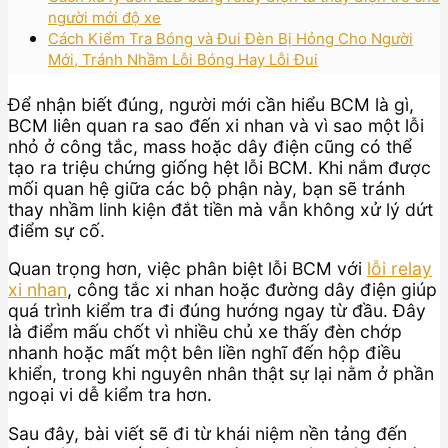
người mới độ xe
Cách Kiểm Tra Bóng và Đui Đèn Bị Hỏng Cho Người
Mới, Tránh Nhầm Lỗi Bóng Hay Lỗi Đui
Để nhận biết đúng, người mới cần hiểu BCM là gì,
BCM liên quan ra sao đến xi nhan và vì sao một lỗi
nhỏ ở công tắc, mass hoặc dây điện cũng có thể
tạo ra triệu chứng giống hệt lỗi BCM. Khi nắm được
mối quan hệ giữa các bộ phận này, bạn sẽ tránh
thay nhầm linh kiện đắt tiền mà vẫn không xử lý dứt
điểm sự cố.
Quan trọng hơn, việc phân biệt lỗi BCM với
lỗi relay
xi nhan
, công tắc xi nhan hoặc đường dây điện giúp
quá trình kiểm tra đi đúng hướng ngay từ đầu. Đây
là điểm mấu chốt vì nhiều chủ xe thấy đèn chớp
nhanh hoặc mất một bên liền nghĩ đến hộp điều
khiển, trong khi nguyên nhân thật sự lại nằm ở phần
ngoại vi dễ kiểm tra hơn.
Sau đây, bài viết sẽ đi từ khái niệm nền tảng đến