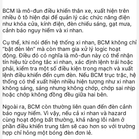
BCM là mô-đun điều khiển thân xe, xuất hiện trên
nhiều ô tô hiện đại để quản lý các chức năng điện
như khóa cửa, kính điện, đèn chiếu sáng, gạt mưa,
cảnh báo nguy hiểm và xi nhan.
Cụ thể, khi nói đến hệ thống xi nhan, BCM không chỉ
“bật đèn lên” mà còn tham gia xử lý logic hoạt
động. Điều đó có nghĩa là mô-đun này có thể nhận
tín hiệu từ công tắc xi nhan, xác định lệnh trái hoặc
phải, kiểm tra một số điều kiện trong mạch và xuất
lệnh điều khiển đến cụm đèn. Nếu BCM trục trặc, hệ
thống có thể xuất hiện nhiều hiện tượng như xi nhan
không sáng, sáng nhưng không chớp, chớp sai nhịp
hoặc chớp không đồng đều giữa hai bên.
Ngoài ra, BCM còn thường liên quan đến đèn cảnh
báo nguy hiểm. Vì vậy, nếu cả xi nhan và hazard
cùng hoạt động bất thường, khả năng lỗi nằm ở
phần điều khiển trung tâm sẽ cao hơn so với trường
hợp chỉ hỏng một bóng đèn đơn lẻ.