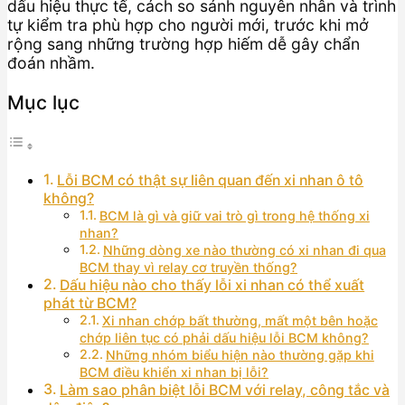
dấu hiệu thực tế, cách so sánh nguyên nhân và trình
tự kiểm tra phù hợp cho người mới, trước khi mở
rộng sang những trường hợp hiếm dễ gây chẩn
đoán nhầm.
Mục lục
Lỗi BCM có thật sự liên quan đến xi nhan ô tô
không?
BCM là gì và giữ vai trò gì trong hệ thống xi
nhan?
Những dòng xe nào thường có xi nhan đi qua
BCM thay vì relay cơ truyền thống?
Dấu hiệu nào cho thấy lỗi xi nhan có thể xuất
phát từ BCM?
Xi nhan chớp bất thường, mất một bên hoặc
chớp liên tục có phải dấu hiệu lỗi BCM không?
Những nhóm biểu hiện nào thường gặp khi
BCM điều khiển xi nhan bị lỗi?
Làm sao phân biệt lỗi BCM với relay, công tắc và