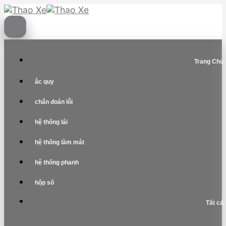
Skip
to
content
Trang Chủ
ắc quy
chẩn đoán lỗi
hệ thống lái
hệ thống làm mát
hệ thống phanh
hộp số
Tất cả