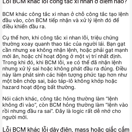
Lỗi BCM khác lỗi công tắc xi nhan ở điểm nào?
BCM khác công tắc xi nhan ở chỗ công tắc tạo lệnh
đầu vào, còn BCM tiếp nhận và xử lý lệnh đó để
điều khiển đầu ra.
Cụ thể hơn, khi công tắc xi nhan lỗi, triệu chứng
thường xoay quanh thao tác của người lái. Bạn gạt
cần nhưng xe không nhận lệnh, hoặc phải gạt mạnh
mới ăn, hoặc chỉ hoạt động ở một vị trí nhất định.
Trong khi đó, khi BCM lỗi, xe có thể đã nhận lệnh
nhưng xử lý sai hoặc không phát đầu ra đúng. Điều
này làm phát sinh các hiện tượng phức tạp hơn như
một bên chớp sai, báo táp-lô không khớp hoặc
hazard hoạt động bất thường.
Nói cách khác, công tắc hỏng thường làm “lệnh
không đi vào”, còn BCM hỏng thường làm “lệnh vào
rồi nhưng đầu ra sai”. Đây là logic rất dễ nhớ cho
người mới.
Lỗi BCM khác lỗi dây điện, mass hoặc giắc cắm