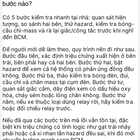
bước nào?
Có 5 bước kiểm tra nhanh tại nhà: quan sát hiện
tượng, so sánh hai bên, thử hazard, kiểm tra bóng-
cầu chì-mass và rà lại giắc/công tắc trước khi nghĩ
đến BCM.
Để người mới dễ làm theo, quy trình nên đi như sau.
Bước đầu tiên, xác định triệu chứng xuất hiện ở bên
trái, bên phải hay cả hai bên. Bước thứ hai, bật
hazard để xem cả hệ thống có phản ứng đồng đều
không. Bước thứ ba, tháo kiểm tra bóng đèn, đui,
cầu chì và chân mass tại cụm đèn. Bước thứ tư,
quan sát giắc cắm, dây điện xem có dấu hiệu oxy
hóa, cháy sém hoặc lỏng chân không. Bước thứ
năm, nếu xe thuộc loại dùng relay rời, hãy kiểm tra
hoặc đối chiếu relay trước.
Nếu đã qua các bước trên mà lỗi vẫn tồn tại, đặc
biệt khi triệu chứng có tính logic như gạt trái nháy
phải hoặc cả xi nhan lẫn hazard đều sai, khi đó mới
chuyển hướng mạnh sang BCM.