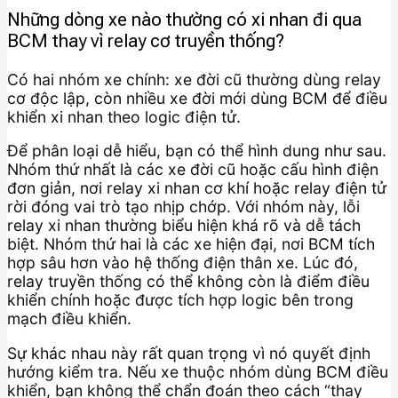
Những dòng xe nào thường có xi nhan đi qua
BCM thay vì relay cơ truyền thống?
Có hai nhóm xe chính: xe đời cũ thường dùng relay
cơ độc lập, còn nhiều xe đời mới dùng BCM để điều
khiển xi nhan theo logic điện tử.
Để phân loại dễ hiểu, bạn có thể hình dung như sau.
Nhóm thứ nhất là các xe đời cũ hoặc cấu hình điện
đơn giản, nơi relay xi nhan cơ khí hoặc relay điện tử
rời đóng vai trò tạo nhịp chớp. Với nhóm này, lỗi
relay xi nhan thường biểu hiện khá rõ và dễ tách
biệt. Nhóm thứ hai là các xe hiện đại, nơi BCM tích
hợp sâu hơn vào hệ thống điện thân xe. Lúc đó,
relay truyền thống có thể không còn là điểm điều
khiển chính hoặc được tích hợp logic bên trong
mạch điều khiển.
Sự khác nhau này rất quan trọng vì nó quyết định
hướng kiểm tra. Nếu xe thuộc nhóm dùng BCM điều
khiển, bạn không thể chẩn đoán theo cách “thay