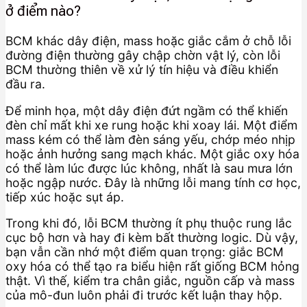
ở điểm nào?
BCM khác dây điện, mass hoặc giắc cắm ở chỗ lỗi
đường điện thường gây chập chờn vật lý, còn lỗi
BCM thường thiên về xử lý tín hiệu và điều khiển
đầu ra.
Để minh họa, một dây điện đứt ngầm có thể khiến
đèn chỉ mất khi xe rung hoặc khi xoay lái. Một điểm
mass kém có thể làm đèn sáng yếu, chớp méo nhịp
hoặc ảnh hưởng sang mạch khác. Một giắc oxy hóa
có thể làm lúc được lúc không, nhất là sau mưa lớn
hoặc ngập nước. Đây là những lỗi mang tính cơ học,
tiếp xúc hoặc sụt áp.
Trong khi đó, lỗi BCM thường ít phụ thuộc rung lắc
cục bộ hơn và hay đi kèm bất thường logic. Dù vậy,
bạn vẫn cần nhớ một điểm quan trọng: giắc BCM
oxy hóa có thể tạo ra biểu hiện rất giống BCM hỏng
thật. Vì thế, kiểm tra chân giắc, nguồn cấp và mass
của mô-đun luôn phải đi trước kết luận thay hộp.