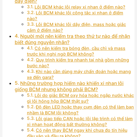
dây điện?
Lỗi BCM khác lỗi relay xi nhan ở điểm nào?
Lỗi BCM khác lỗi công tắc xi nhan ở điểm
nào?
Lỗi BCM khác lỗi dây điện, mass hoặc giắc
cắm ở điểm nào?
Người mới nên kiểm tra theo thứ tự nào để nhận
biết đúng nguyên nhân?
Có nên kiểm tra bóng đèn, cầu chì và mass
trước khi nghi ngờ BCM không?
Quy trình kiểm tra nhanh tại nhà gồm những
bước nào?
Khi nào cần dùng máy chẩn đoán hoặc mang
xe đến gara?
Những trường hợp hiếm nào khiến xi nhan lỗi
giống BCM nhưng không phải BCM?
Lỗi do giắc BCM oxy hóa hoặc ngập nước khác
gì lỗi hỏng hộp BCM thật sự?
Độ đèn LED hoặc thay cụm đèn có thể làm bạn
nhầm là BCM lỗi không?
Lỗi giao tiếp CAN hoặc lỗi lập trình có thể làm
xi nhan hoạt động bất thường không?
Có nên thay BCM ngay khi chưa đo tín hiệu
đầu vào và đầu ra không?