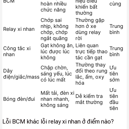
BCM
hiệu điều
hoàn nhiều
cùng
khiển bất
chức năng
thường
Chớp sai
Thường gặp
nhịp, không
hơn ở xe
Trung
Relay xi nhan
chớp, chớp
dùng relay
bình
ngắt quãng
rời
Gạt không ăn,
Liên quan
Công tắc xi
Trung
lúc được lúc
trực tiếp thao
nhan
bình
không
tác cần gạt
Thường thay
Chập chờn,
Ưu
Dây
đổi theo rung
sáng yếu, lúc
tiên
điện/giắc/mass
lắc, ẩm, oxy
có lúc mất
sớm
hóa
Ưu
Mất tải, đèn xi
Dễ kiểm tra
tiên
Bóng đèn/đui
nhan nhanh,
mắt thường
đầu
không sáng
tiên
Lỗi BCM khác lỗi relay xi nhan ở điểm nào?