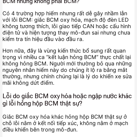
BCM nhưng không phải BCM?
Có 4 trường hợp hiếm nhưng rất dễ gây nhầm lẫn
với lỗi BCM: giắc BCM oxy hóa, mạch độ đèn LED
không tương thích, lỗi giao tiếp CAN hoặc cấu hình
điện tử và hiện tượng thay mô-đun sai nhưng chưa
kiểm tra tín hiệu đầu vào đầu ra.
Hơn nữa, đây là vùng kiến thức bổ sung rất quan
trọng vì nhiều ca “kết luận hỏng BCM” thực chất lại
không hỏng BCM. Người mới thường bỏ qua những
nguyên nhân hiếm này do chúng ít lộ ra bằng mắt
thường, nhưng chính chúng lại là lý do khiến xe sửa
mãi không dứt điểm.
Lỗi do giắc BCM oxy hóa hoặc ngập nước khác
gì lỗi hỏng hộp BCM thật sự?
Giắc BCM oxy hóa khác hỏng hộp BCM thật sự ở
chỗ lỗi nằm ở kết nối tiếp xúc, không nằm ở mạch
điều khiển bên trong mô-đun.