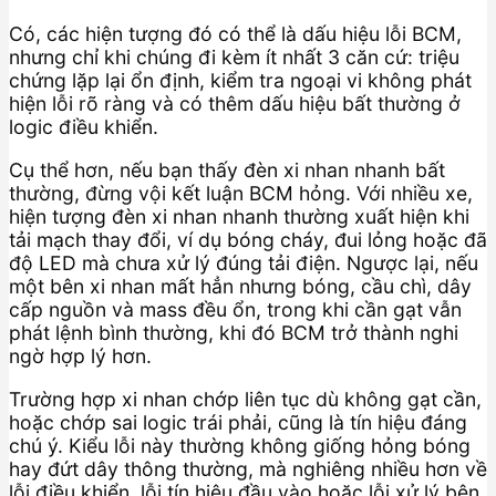
Có, các hiện tượng đó có thể là dấu hiệu lỗi BCM,
nhưng chỉ khi chúng đi kèm ít nhất 3 căn cứ: triệu
chứng lặp lại ổn định, kiểm tra ngoại vi không phát
hiện lỗi rõ ràng và có thêm dấu hiệu bất thường ở
logic điều khiển.
Cụ thể hơn, nếu bạn thấy đèn xi nhan nhanh bất
thường, đừng vội kết luận BCM hỏng. Với nhiều xe,
hiện tượng đèn xi nhan nhanh thường xuất hiện khi
tải mạch thay đổi, ví dụ bóng cháy, đui lỏng hoặc đã
độ LED mà chưa xử lý đúng tải điện. Ngược lại, nếu
một bên xi nhan mất hẳn nhưng bóng, cầu chì, dây
cấp nguồn và mass đều ổn, trong khi cần gạt vẫn
phát lệnh bình thường, khi đó BCM trở thành nghi
ngờ hợp lý hơn.
Trường hợp xi nhan chớp liên tục dù không gạt cần,
hoặc chớp sai logic trái phải, cũng là tín hiệu đáng
chú ý. Kiểu lỗi này thường không giống hỏng bóng
hay đứt dây thông thường, mà nghiêng nhiều hơn về
lỗi điều khiển, lỗi tín hiệu đầu vào hoặc lỗi xử lý bên