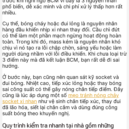
trước khi nghi ngờ BCM vì đây là 3 nguyên nhân
phổ biến, dễ xác minh và chi phí xử lý thấp hơn rất
nhiều.
Cụ thể, bóng cháy hoặc đui lỏng là nguyên nhân
hàng đầu khiến nhịp xi nhan thay đổi. Cầu chì đứt
có thể làm một phần mạch ngừng hoạt động hoàn
toàn. Trong khi đó, mass kém là nguyên nhân khó
chịu vì nó tạo ra lỗi chập chờn, sáng yếu hoặc làm
người dùng nhầm với lỗi điều khiển. Khi chưa loại trừ
3 điểm này mà đã kết luận BCM, bạn rất dễ đi sai
hướng.
Ở bước này, bạn cũng nên quan sát kỹ socket và
đui bóng. Nhiệt cao, tiếp xúc lỏng hoặc thay bóng
sai công suất có thể gây nóng chân tiếp điểm. Đây
cũng là lúc áp dụng một số
mẹo tránh nóng chảy
socket xi nhan
như vệ sinh chân tiếp xúc, thay đui
đã lão hóa, siết lại chân cắm và dùng đúng công
suất bóng theo khuyến nghị.
Quy trình kiểm tra nhanh tại nhà gồm những