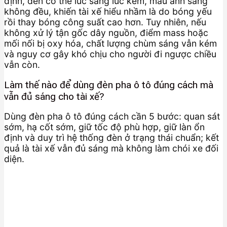
định, đèn có thể lúc sáng lúc kém, màu ánh sáng
không đều, khiến tài xế hiểu nhầm là do bóng yếu
rồi thay bóng công suất cao hơn. Tuy nhiên, nếu
không xử lý tận gốc dây nguồn, điểm mass hoặc
mối nối bị oxy hóa, chất lượng chùm sáng vẫn kém
và nguy cơ gây khó chịu cho người đi ngược chiều
vẫn còn.
Làm thế nào để dùng đèn pha ô tô đúng cách mà
vẫn đủ sáng cho tài xế?
Dùng đèn pha ô tô đúng cách cần 5 bước: quan sát
sớm, hạ cốt sớm, giữ tốc độ phù hợp, giữ làn ổn
định và duy trì hệ thống đèn ở trạng thái chuẩn; kết
quả là tài xế vẫn đủ sáng mà không làm chói xe đối
diện.