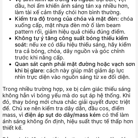
dầu, hơi ẩm khiến ánh sáng tán xạ nhiều hơn,
làm tài xế cảm thấy chói hơn bình thường.
Kiểm tra độ trong của chóa và mặt đèn:
chóa
xuống cấp, mặt nhựa đèn mờ ố làm beam
pattern rối, giảm hiệu quả chiếu đúng điểm.
Không tự ý tăng công suất bóng thiếu kiểm
soát:
nếu xe có dấu hiệu thiếu sáng, hãy kiểm
tra cả bóng, chóa, dây nguồn và góc chỉnh
trước khi nâng cấp.
Quan sát cạnh phải mặt đường hoặc vạch sơn
khi bị glare:
cách này giúp mắt giảm áp lực
nhìn trực diện vào nguồn sáng từ xe đối diện.
Trong nhiều trường hợp, xe bị cảm giác thiếu sáng
không hẳn vì bóng yếu mà do sụt áp hệ thống. Khi
đó, thay bóng mới chưa chắc giải quyết được triệt
để. Chủ xe nên kiểm tra dây dẫn, đầu cos, điểm
mass, vì
điện áp sụt do dây/mass kém
có thể làm
ánh sáng không ổn định, hiệu suất thực tế thấp hơn
thiết kế.