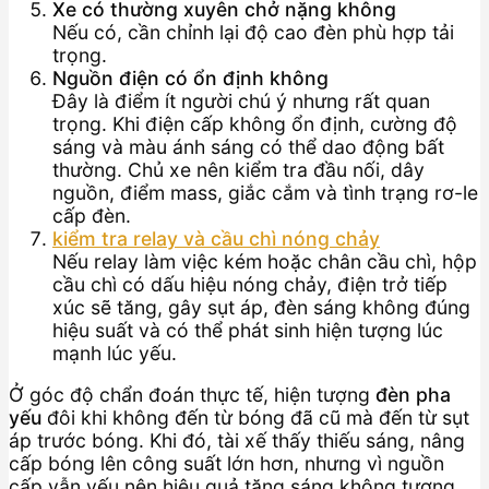
Xe có thường xuyên chở nặng không
Nếu có, cần chỉnh lại độ cao đèn phù hợp tải
trọng.
Nguồn điện có ổn định không
Đây là điểm ít người chú ý nhưng rất quan
trọng. Khi điện cấp không ổn định, cường độ
sáng và màu ánh sáng có thể dao động bất
thường. Chủ xe nên kiểm tra đầu nối, dây
nguồn, điểm mass, giắc cắm và tình trạng rơ-le
cấp đèn.
kiểm tra relay và cầu chì nóng chảy
Nếu relay làm việc kém hoặc chân cầu chì, hộp
cầu chì có dấu hiệu nóng chảy, điện trở tiếp
xúc sẽ tăng, gây sụt áp, đèn sáng không đúng
hiệu suất và có thể phát sinh hiện tượng lúc
mạnh lúc yếu.
Ở góc độ chẩn đoán thực tế, hiện tượng
đèn pha
yếu
đôi khi không đến từ bóng đã cũ mà đến từ sụt
áp trước bóng. Khi đó, tài xế thấy thiếu sáng, nâng
cấp bóng lên công suất lớn hơn, nhưng vì nguồn
cấp vẫn yếu nên hiệu quả tăng sáng không tương