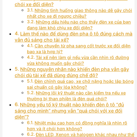
chói xe đối diện?
Những tình huống giao thông nào dễ gây chói
nhất cho xe đi ngược chiều?
Những dấu hiệu nào cho thấy đèn xe của bạn
đang làm khó chịu xe đối diện?
Làm thế nào để dùng đèn pha ô tô đúng cách mà
vẫn đủ sáng cho tài xế?
Cần chuyển từ pha sang cốt trước xe đối diện
bao xa là hợp lý?
Tài xế nên làm gì nếu vừa cần nhìn rõ đường
vừa không muốn gây chói?
Những nguyên nhân nào khiến đèn pha vẫn gây
chói dù tài xế đã dùng đúng chế độ?
Đèn chỉnh quá cao, xe chở nặng hoặc lắp bóng
sai chuẩn có gây lóa không?
Những lỗi kỹ thuật nào cần kiểm tra nếu xe
thường bị than phiền là đèn quá chói?
Những yếu tố kỹ thuật nào khiến đèn ô tô “đủ
sáng cho mình” nhưng vẫn “quá chói với xe đối
diện”?
Nhiệt màu cao hơn có đồng nghĩa là nhìn rõ
hơn và ít chói hơn không?
Đèn LED, Xenon và halogen khác nhau như thế