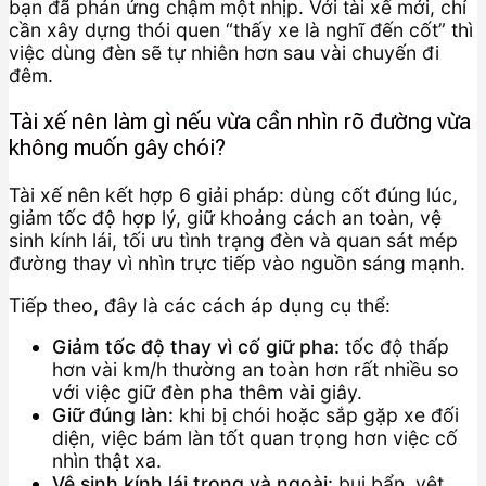
bạn đã phản ứng chậm một nhịp. Với tài xế mới, chỉ
cần xây dựng thói quen “thấy xe là nghĩ đến cốt” thì
việc dùng đèn sẽ tự nhiên hơn sau vài chuyến đi
đêm.
Tài xế nên làm gì nếu vừa cần nhìn rõ đường vừa
không muốn gây chói?
Tài xế nên kết hợp 6 giải pháp: dùng cốt đúng lúc,
giảm tốc độ hợp lý, giữ khoảng cách an toàn, vệ
sinh kính lái, tối ưu tình trạng đèn và quan sát mép
đường thay vì nhìn trực tiếp vào nguồn sáng mạnh.
Tiếp theo, đây là các cách áp dụng cụ thể:
Giảm tốc độ thay vì cố giữ pha:
tốc độ thấp
hơn vài km/h thường an toàn hơn rất nhiều so
với việc giữ đèn pha thêm vài giây.
Giữ đúng làn:
khi bị chói hoặc sắp gặp xe đối
diện, việc bám làn tốt quan trọng hơn việc cố
nhìn thật xa.
Vệ sinh kính lái trong và ngoài:
bụi bẩn, vệt