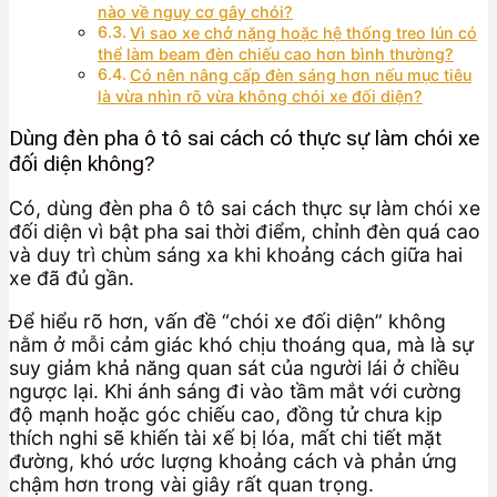
nào về nguy cơ gây chói?
Vì sao xe chở nặng hoặc hệ thống treo lún có
thể làm beam đèn chiếu cao hơn bình thường?
Có nên nâng cấp đèn sáng hơn nếu mục tiêu
là vừa nhìn rõ vừa không chói xe đối diện?
Dùng đèn pha ô tô sai cách có thực sự làm chói xe
đối diện không?
Có, dùng đèn pha ô tô sai cách thực sự làm chói xe
đối diện vì bật pha sai thời điểm, chỉnh đèn quá cao
và duy trì chùm sáng xa khi khoảng cách giữa hai
xe đã đủ gần.
Để hiểu rõ hơn, vấn đề “chói xe đối diện” không
nằm ở mỗi cảm giác khó chịu thoáng qua, mà là sự
suy giảm khả năng quan sát của người lái ở chiều
ngược lại. Khi ánh sáng đi vào tầm mắt với cường
độ mạnh hoặc góc chiếu cao, đồng tử chưa kịp
thích nghi sẽ khiến tài xế bị lóa, mất chi tiết mặt
đường, khó ước lượng khoảng cách và phản ứng
chậm hơn trong vài giây rất quan trọng.