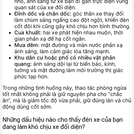
nhỏ, ánh sáng từ xe bạn đi gần trực diện vùng
quan sát của xe đối diện.
Đỉnh dốc và chân dốc:
góc thân xe thay đổi
làm chùm sáng ngẩng cao đột ngột, khiến đèn
cốt đôi khi cũng gây khó chịu hơn bình thường.
Cua khuất:
hai xe phát hiện nhau muộn, thời
gian phản xạ để hạ cốt ngắn.
Mưa đêm:
mặt đường và màn nước phản xạ
ánh sáng, làm cảm giác lóa tăng mạnh.
Khu dân cư hoặc phố có nhiều vật phản
quang:
ánh sáng dội lại từ biển báo, kính,
tường và mặt đường làm môi trường thị giác
phức tạp hơn.
Trong những tình huống này, thao tác phòng ngừa
tốt nhất không phải là giữ nguyên pha cho “chắc
ăn”, mà là giảm tốc độ vừa phải, giữ đúng làn và chủ
động dùng cốt sớm.
Những dấu hiệu nào cho thấy đèn xe của bạn
đang làm khó chịu xe đối diện?