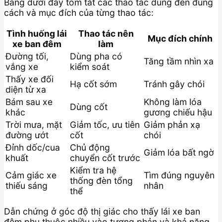
Bảng dưới đây tóm tắt các thao tác dùng đèn đúng
cách và mục đích của từng thao tác:
Tình huống lái
Thao tác nên
Mục đích chính
xe ban đêm
làm
Đường tối,
Dùng pha có
Tăng tầm nhìn xa
vắng xe
kiểm soát
Thấy xe đối
Hạ cốt sớm
Tránh gây chói
diện từ xa
Bám sau xe
Không làm lóa
Dùng cốt
khác
gương chiếu hậu
Trời mưa, mặt
Giảm tốc, ưu tiên
Giảm phản xạ
đường ướt
cốt
chói
Đỉnh dốc/cua
Chủ động
Giảm lóa bất ngờ
khuất
chuyển cốt trước
Kiểm tra hệ
Cảm giác xe
Tìm đúng nguyên
thống đèn tổng
thiếu sáng
nhân
thể
Dẫn chứng ở góc độ thị giác cho thấy lái xe ban
đêm phụ thuộc nhiều vào tương phản và khả năng