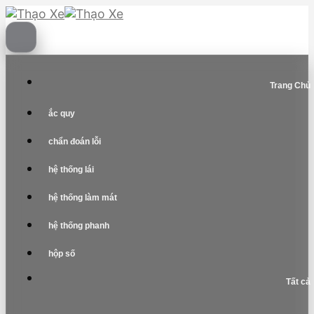
Skip
to
content
Trang Chủ
ắc quy
chẩn đoán lỗi
hệ thống lái
hệ thống làm mát
hệ thống phanh
hộp số
Tất cả