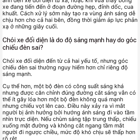
ánh đèn xe đối diện từ xa, hoặc khi vừa thấy bóng
xe đang tiến đến ở đoạn đường hẹp, đỉnh dốc, cua
khuất. Cách xử lý sớm này tạo ra vùng ánh sáng dễ
chịu hơn cho cả hai bên, đồng thời giảm áp lực phản
xạ ở những giây cuối.
Chói xe đối diện là do độ sáng mạnh hay do góc
chiếu đèn sai?
Chói xe đối diện đến từ cả hai yếu tố, nhưng góc
chiếu đèn sai thường nguy hiểm hơn chỉ riêng độ
sáng mạnh.
Cụ thể hơn, một bộ đèn có công suất sáng khá
nhưng được căn chỉnh đúng đường cắt sáng vẫn có
thể ít gây lóa hơn một bộ đèn không quá mạnh
nhưng chiếu vọt lên cao. Điều này xảy ra vì mắt
người bị ảnh hưởng bởi hướng ánh sáng đi vào tầm
nhìn trực diện. Nếu chùm sáng tập trung thấp, chiếu
xuống mặt đường và không cắt ngang tầm mắt
người đi ngược chiều, mức độ khó chịu sẽ thấp hơn
rõ rệt.