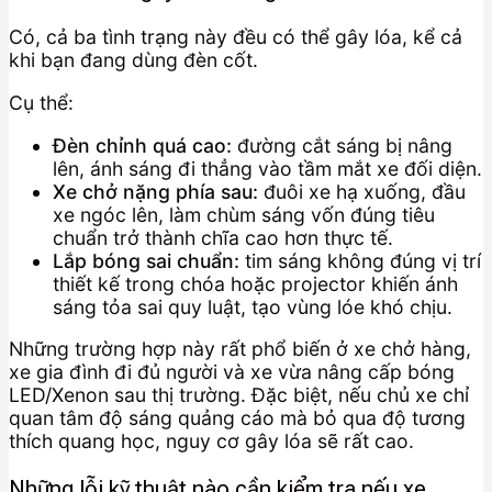
Có, cả ba tình trạng này đều có thể gây lóa, kể cả
khi bạn đang dùng đèn cốt.
Cụ thể:
Đèn chỉnh quá cao:
đường cắt sáng bị nâng
lên, ánh sáng đi thẳng vào tầm mắt xe đối diện.
Xe chở nặng phía sau:
đuôi xe hạ xuống, đầu
xe ngóc lên, làm chùm sáng vốn đúng tiêu
chuẩn trở thành chĩa cao hơn thực tế.
Lắp bóng sai chuẩn:
tim sáng không đúng vị trí
thiết kế trong chóa hoặc projector khiến ánh
sáng tỏa sai quy luật, tạo vùng lóe khó chịu.
Những trường hợp này rất phổ biến ở xe chở hàng,
xe gia đình đi đủ người và xe vừa nâng cấp bóng
LED/Xenon sau thị trường. Đặc biệt, nếu chủ xe chỉ
quan tâm độ sáng quảng cáo mà bỏ qua độ tương
thích quang học, nguy cơ gây lóa sẽ rất cao.
Những lỗi kỹ thuật nào cần kiểm tra nếu xe