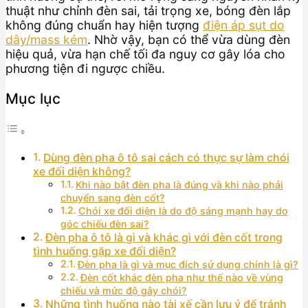
thuật như chỉnh đèn sai, tải trọng xe, bóng đèn lắp
không đúng chuẩn hay hiện tượng
điện áp sụt do
dây/mass kém
. Nhờ vậy, bạn có thể vừa dùng đèn
hiệu quả, vừa hạn chế tối đa nguy cơ gây lóa cho
phương tiện đi ngược chiều.
Mục lục
Dùng đèn pha ô tô sai cách có thực sự làm chói
xe đối diện không?
Khi nào bật đèn pha là đúng và khi nào phải
chuyển sang đèn cốt?
Chói xe đối diện là do độ sáng mạnh hay do
góc chiếu đèn sai?
Đèn pha ô tô là gì và khác gì với đèn cốt trong
tình huống gặp xe đối diện?
Đèn pha là gì và mục đích sử dụng chính là gì?
Đèn cốt khác đèn pha như thế nào về vùng
chiếu và mức độ gây chói?
Những tình huống nào tài xế cần lưu ý để tránh