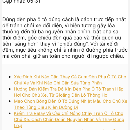
Cập nhật: 05:31
Dùng đèn pha ô tô đúng cách là cách trực tiếp nhất
để tránh chói xe đối diện, vì hiện tượng gây lóa
thường đến từ ba nguyên nhân chính: bật pha sai
thời điểm, góc chiếu đèn quá cao và thói quen ưu
tiên “sáng hơn” thay vì “chiếu đúng”. Với tài xế đi
đêm, mục tiêu không chỉ là nhìn rõ đường phía trước
mà còn phải giữ an toàn cho người đi ngược chiều.
Xác Định Khi Nào Cần Thay Cả Cụm Đèn Pha Ô Tô Cho
Chủ Xe Và Khi Nào Chỉ Cần Sửa Từng Phần
Hướng Dẫn Kiểm Tra Độ Kín Đèn Pha Ô Tô Tránh Hấp
Hơi Cho Chủ Xe, Từ Gioăng Đến Lỗ Thông Hơi
Mẹo Chọn Bóng Đèn Ô Tô Đúng Nhiệt Màu Cho Chủ Xe
Theo Từng Điều Kiện Đường Đi
Kiểm Tra Relay Và Cầu Chì Nóng Chảy Trên Ô Tô Cho
Chủ Xe: Cách Chẩn Đoán Nguyên Nhân Và Thay Đúng
Loại