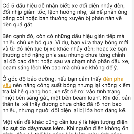
Có 5 dấu hiệu dễ nhận biết: xe đối diện nháy đèn,
đổi nhịp giảm tốc, lệch hướng nhẹ, tài xế phản ứng
bằng còi hoặc bạn thường xuyên bị phàn nàn về
đèn quá gắt.
Bên cạnh đó, còn có những dấu hiệu gián tiếp mà
nhiều chủ xe bỏ qua. Ví dụ, bạn vừa thay bóng mới
và từ đó liên tục bị xe khác nháy đèn; hoặc xe bạn
thường chở nặng phía sau nhưng chưa từng chỉnh
lại độ cao đèn; hoặc sau va chạm nhỏ phần đầu xe,
beam sáng lệch lên cao mà chủ xe không để ý.
Ở góc độ bảo dưỡng, nếu bạn cảm thấy
đèn pha
yếu
nên nâng công suất bóng nhưng lại không kiểm
tra lại hệ quang học, xe rất dễ rơi vào tình trạng
“một bên sáng gắt, một bên beam loạn”. Khi đó, bản
thân tài xế thấy đường chưa chắc đã rõ hơn bao
nhiêu, nhưng người đối diện lại bị lóa hơn đáng kể.
Một vấn đề khác cũng cần lưu ý là hiện tượng
điện
áp sụt do dây/mass kém
. Khi nguồn điện không ổn