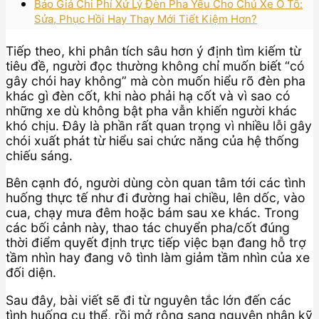
Báo Giá Chi Phí Xử Lý Đèn Pha Yếu Cho Chủ Xe Ô Tô:
Sửa, Phục Hồi Hay Thay Mới Tiết Kiệm Hơn?
Tiếp theo, khi phân tích sâu hơn ý định tìm kiếm từ
tiêu đề, người đọc thường không chỉ muốn biết “có
gây chói hay không” mà còn muốn hiểu rõ đèn pha
khác gì đèn cốt, khi nào phải hạ cốt và vì sao có
những xe dù không bật pha vẫn khiến người khác
khó chịu. Đây là phần rất quan trọng vì nhiều lỗi gây
chói xuất phát từ hiểu sai chức năng của hệ thống
chiếu sáng.
Bên cạnh đó, người dùng còn quan tâm tới các tình
huống thực tế như đi đường hai chiều, lên dốc, vào
cua, chạy mưa đêm hoặc bám sau xe khác. Trong
các bối cảnh này, thao tác chuyển pha/cốt đúng
thời điểm quyết định trực tiếp việc bạn đang hỗ trợ
tầm nhìn hay đang vô tình làm giảm tầm nhìn của xe
đối diện.
Sau đây, bài viết sẽ đi từ nguyên tắc lớn đến các
tình huống cụ thể, rồi mở rộng sang nguyên nhân kỹ