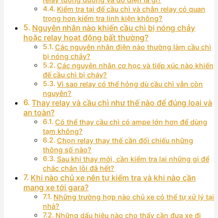
Kiểm tra tại đế cầu chì và chân relay có quan
trọng hơn kiểm tra linh kiện không?
Nguyên nhân nào khiến cầu chì bị nóng chảy
hoặc relay hoạt động bất thường?
Các nguyên nhân điện nào thường làm cầu chì
bị nóng chảy?
Các nguyên nhân cơ học và tiếp xúc nào khiến
đế cầu chì bị cháy?
Vì sao relay có thể hỏng dù cầu chì vẫn còn
nguyên?
Thay relay và cầu chì như thế nào để đúng loại và
an toàn?
Có thể thay cầu chì có ampe lớn hơn để dùng
tạm không?
Chọn relay thay thế cần đối chiếu những
thông số nào?
Sau khi thay mới, cần kiểm tra lại những gì để
chắc chắn lỗi đã hết?
Khi nào chủ xe nên tự kiểm tra và khi nào cần
mang xe tới gara?
Những trường hợp nào chủ xe có thể tự xử lý tại
nhà?
Những dấu hiệu nào cho thấy cần đưa xe đi