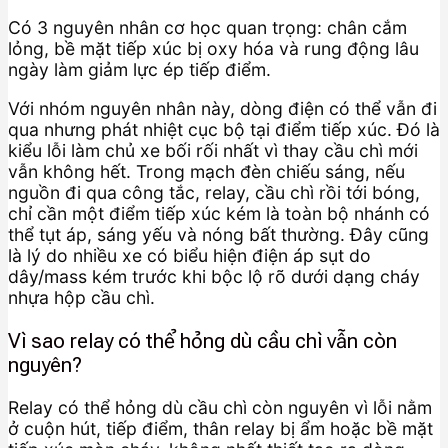
Có 3 nguyên nhân cơ học quan trọng: chân cắm
lỏng, bề mặt tiếp xúc bị oxy hóa và rung động lâu
ngày làm giảm lực ép tiếp điểm.
Với nhóm nguyên nhân này, dòng điện có thể vẫn đi
qua nhưng phát nhiệt cục bộ tại điểm tiếp xúc. Đó là
kiểu lỗi làm chủ xe bối rối nhất vì thay cầu chì mới
vẫn không hết. Trong mạch đèn chiếu sáng, nếu
nguồn đi qua công tắc, relay, cầu chì rồi tới bóng,
chỉ cần một điểm tiếp xúc kém là toàn bộ nhánh có
thể tụt áp, sáng yếu và nóng bất thường. Đây cũng
là lý do nhiều xe có biểu hiện điện áp sụt do
dây/mass kém trước khi bộc lộ rõ dưới dạng cháy
nhựa hộp cầu chì.
Vì sao relay có thể hỏng dù cầu chì vẫn còn
nguyên?
Relay có thể hỏng dù cầu chì còn nguyên vì lỗi nằm
ở cuộn hút, tiếp điểm, thân relay bị ẩm hoặc bề mặt