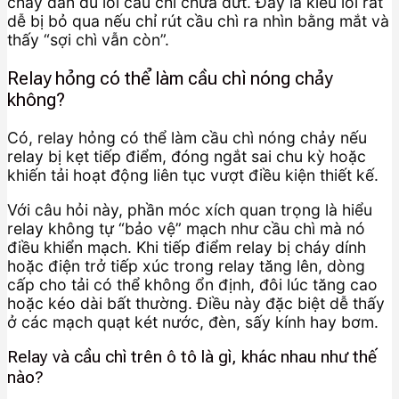
chảy dần dù lõi cầu chì chưa đứt. Đây là kiểu lỗi rất
dễ bị bỏ qua nếu chỉ rút cầu chì ra nhìn bằng mắt và
thấy “sợi chì vẫn còn”.
Relay hỏng có thể làm cầu chì nóng chảy
không?
Có, relay hỏng có thể làm cầu chì nóng chảy nếu
relay bị kẹt tiếp điểm, đóng ngắt sai chu kỳ hoặc
khiến tải hoạt động liên tục vượt điều kiện thiết kế.
Với câu hỏi này, phần móc xích quan trọng là hiểu
relay không tự “bảo vệ” mạch như cầu chì mà nó
điều khiển mạch. Khi tiếp điểm relay bị cháy dính
hoặc điện trở tiếp xúc trong relay tăng lên, dòng
cấp cho tải có thể không ổn định, đôi lúc tăng cao
hoặc kéo dài bất thường. Điều này đặc biệt dễ thấy
ở các mạch quạt két nước, đèn, sấy kính hay bơm.
Relay và cầu chì trên ô tô là gì, khác nhau như thế
nào?