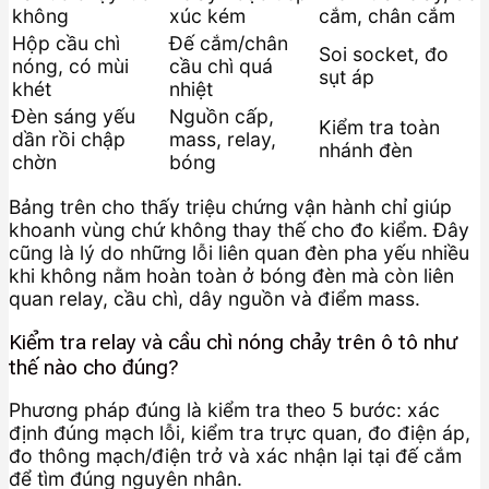
không
xúc kém
cắm, chân cắm
Hộp cầu chì
Đế cắm/chân
Soi socket, đo
nóng, có mùi
cầu chì quá
sụt áp
khét
nhiệt
Đèn sáng yếu
Nguồn cấp,
Kiểm tra toàn
dần rồi chập
mass, relay,
nhánh đèn
chờn
bóng
Bảng trên cho thấy triệu chứng vận hành chỉ giúp
khoanh vùng chứ không thay thế cho đo kiểm. Đây
cũng là lý do những lỗi liên quan đèn pha yếu nhiều
khi không nằm hoàn toàn ở bóng đèn mà còn liên
quan relay, cầu chì, dây nguồn và điểm mass.
Kiểm tra relay và cầu chì nóng chảy trên ô tô như
thế nào cho đúng?
Phương pháp đúng là kiểm tra theo 5 bước: xác
định đúng mạch lỗi, kiểm tra trực quan, đo điện áp,
đo thông mạch/điện trở và xác nhận lại tại đế cắm
để tìm đúng nguyên nhân.