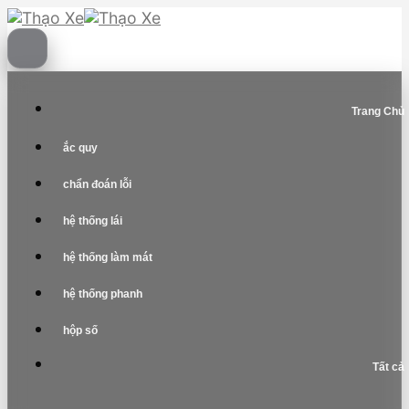
Skip
to
content
Trang Chủ
ắc quy
chẩn đoán lỗi
hệ thống lái
hệ thống làm mát
hệ thống phanh
hộp số
Tất cả