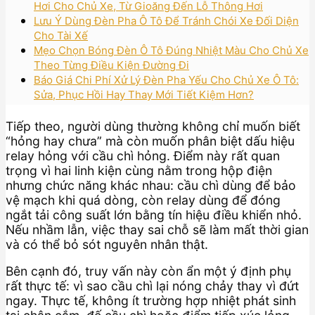
Hơi Cho Chủ Xe, Từ Gioăng Đến Lỗ Thông Hơi
Lưu Ý Dùng Đèn Pha Ô Tô Để Tránh Chói Xe Đối Diện
Cho Tài Xế
Mẹo Chọn Bóng Đèn Ô Tô Đúng Nhiệt Màu Cho Chủ Xe
Theo Từng Điều Kiện Đường Đi
Báo Giá Chi Phí Xử Lý Đèn Pha Yếu Cho Chủ Xe Ô Tô:
Sửa, Phục Hồi Hay Thay Mới Tiết Kiệm Hơn?
Tiếp theo, người dùng thường không chỉ muốn biết
“hỏng hay chưa” mà còn muốn phân biệt dấu hiệu
relay hỏng với cầu chì hỏng. Điểm này rất quan
trọng vì hai linh kiện cùng nằm trong hộp điện
nhưng chức năng khác nhau: cầu chì dùng để bảo
vệ mạch khi quá dòng, còn relay dùng để đóng
ngắt tải công suất lớn bằng tín hiệu điều khiển nhỏ.
Nếu nhầm lẫn, việc thay sai chỗ sẽ làm mất thời gian
và có thể bỏ sót nguyên nhân thật.
Bên cạnh đó, truy vấn này còn ẩn một ý định phụ
rất thực tế: vì sao cầu chì lại nóng chảy thay vì đứt
ngay. Thực tế, không ít trường hợp nhiệt phát sinh