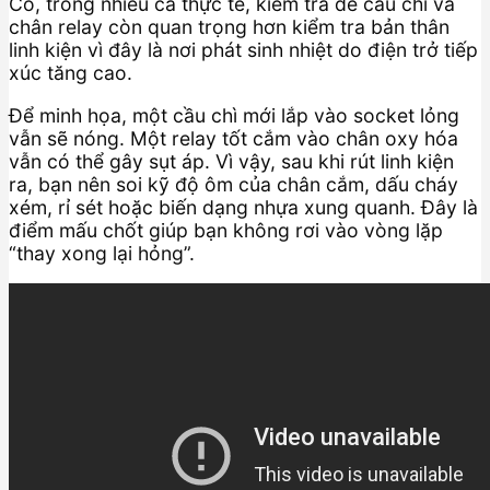
Có, trong nhiều ca thực tế, kiểm tra đế cầu chì và
chân relay còn quan trọng hơn kiểm tra bản thân
linh kiện vì đây là nơi phát sinh nhiệt do điện trở tiếp
xúc tăng cao.
Để minh họa, một cầu chì mới lắp vào socket lỏng
vẫn sẽ nóng. Một relay tốt cắm vào chân oxy hóa
vẫn có thể gây sụt áp. Vì vậy, sau khi rút linh kiện
ra, bạn nên soi kỹ độ ôm của chân cắm, dấu cháy
xém, rỉ sét hoặc biến dạng nhựa xung quanh. Đây là
điểm mấu chốt giúp bạn không rơi vào vòng lặp
“thay xong lại hỏng”.