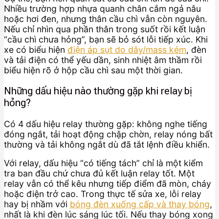
Nhiều trường hợp nhựa quanh chân cắm ngả nâu
hoặc hơi đen, nhưng thân cầu chì vẫn còn nguyên.
Nếu chỉ nhìn qua phần thân trong suốt rồi kết luận
“cầu chì chưa hỏng”, bạn sẽ bỏ sót lỗi tiếp xúc. Khi
xe có biểu hiện
điện áp sụt do dây/mass kém
, đèn
và tải điện có thể yếu dần, sinh nhiệt âm thầm rồi
biểu hiện rõ ở hộp cầu chì sau một thời gian.
Những dấu hiệu nào thường gặp khi relay bị
hỏng?
Có 4 dấu hiệu relay thường gặp: không nghe tiếng
đóng ngắt, tải hoạt động chập chờn, relay nóng bất
thường và tải không ngắt dù đã tắt lệnh điều khiển.
Với relay, dấu hiệu “có tiếng tách” chỉ là một kiểm
tra ban đầu chứ chưa đủ kết luận relay tốt. Một
relay vẫn có thể kêu nhưng tiếp điểm đã mòn, cháy
hoặc điện trở cao. Trong thực tế sửa xe, lỗi relay
hay bị nhầm với
bóng đèn xuống cấp và thay bóng
,
nhất là khi đèn lúc sáng lúc tối. Nếu thay bóng xong