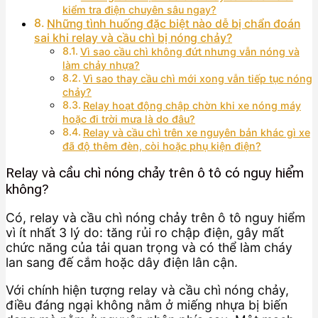
kiểm tra điện chuyên sâu ngay?
Những tình huống đặc biệt nào dễ bị chẩn đoán
sai khi relay và cầu chì bị nóng chảy?
Vì sao cầu chì không đứt nhưng vẫn nóng và
làm chảy nhựa?
Vì sao thay cầu chì mới xong vẫn tiếp tục nóng
chảy?
Relay hoạt động chập chờn khi xe nóng máy
hoặc đi trời mưa là do đâu?
Relay và cầu chì trên xe nguyên bản khác gì xe
đã độ thêm đèn, còi hoặc phụ kiện điện?
Relay và cầu chì nóng chảy trên ô tô có nguy hiểm
không?
Có, relay và cầu chì nóng chảy trên ô tô nguy hiểm
vì ít nhất 3 lý do: tăng rủi ro chập điện, gây mất
chức năng của tải quan trọng và có thể làm cháy
lan sang đế cắm hoặc dây điện lân cận.
Với chính hiện tượng relay và cầu chì nóng chảy,
điều đáng ngại không nằm ở miếng nhựa bị biến