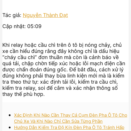
Tác giả:
Nguyễn Thành Đạt
Cập nhật: 05:09
Khi relay hoặc cầu chì trên ô tô bị nóng chảy, chủ
xe cần hiểu đúng rằng đây không chỉ là dấu hiệu
“cháy cầu chì” đơn thuần mà còn là cảnh báo về
quá tải, chập chờn tiếp xúc hoặc lỗi mạch điện cần
được chẩn đoán đúng gốc. Để bắt đầu, cách xử lý
đúng không phải thay bừa linh kiện mới mà là kiểm
tra theo thứ tự: xác định tải lỗi, kiểm tra cầu chì,
kiểm tra relay, soi đế cắm và xác nhận thông số
thay thế phù hợp.
Xác Định Khi Nào Cần Thay Cả Cụm Đèn Pha Ô Tô Cho
Chủ Xe Và Khi Nào Chỉ Cần Sửa Từng Phần
Hướng Dẫn Kiểm Tra Độ Kín Đèn Pha Ô Tô Tránh Hấp