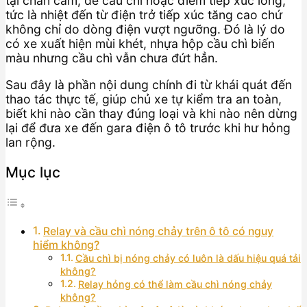
tại chân cắm, đế cầu chì hoặc điểm tiếp xúc lỏng,
tức là nhiệt đến từ điện trở tiếp xúc tăng cao chứ
không chỉ do dòng điện vượt ngưỡng. Đó là lý do
có xe xuất hiện mùi khét, nhựa hộp cầu chì biến
màu nhưng cầu chì vẫn chưa đứt hẳn.
Sau đây là phần nội dung chính đi từ khái quát đến
thao tác thực tế, giúp chủ xe tự kiểm tra an toàn,
biết khi nào cần thay đúng loại và khi nào nên dừng
lại để đưa xe đến gara điện ô tô trước khi hư hỏng
lan rộng.
Mục lục
Relay và cầu chì nóng chảy trên ô tô có nguy
hiểm không?
Cầu chì bị nóng chảy có luôn là dấu hiệu quá tải
không?
Relay hỏng có thể làm cầu chì nóng chảy
không?