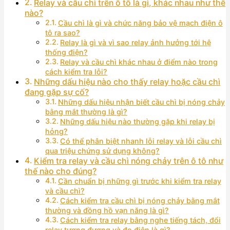
Relay và cầu chì trên ô tô là gì, khác nhau như thế
nào?
Cầu chì là gì và chức năng bảo vệ mạch điện ô
tô ra sao?
Relay là gì và vì sao relay ảnh hưởng tới hệ
thống điện?
Relay và cầu chì khác nhau ở điểm nào trong
cách kiểm tra lỗi?
Những dấu hiệu nào cho thấy relay hoặc cầu chì
đang gặp sự cố?
Những dấu hiệu nhận biết cầu chì bị nóng chảy
bằng mắt thường là gì?
Những dấu hiệu nào thường gặp khi relay bị
hỏng?
Có thể phân biệt nhanh lỗi relay và lỗi cầu chì
qua triệu chứng sử dụng không?
Kiểm tra relay và cầu chì nóng chảy trên ô tô như
thế nào cho đúng?
Cần chuẩn bị những gì trước khi kiểm tra relay
và cầu chì?
Cách kiểm tra cầu chì bị nóng chảy bằng mắt
thường và đồng hồ vạn năng là gì?
Cách kiểm tra relay bằng nghe tiếng tách, đổi
relay tương đương và đo điện là gì?