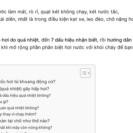
ớc làm mát, rò rỉ, quạt két không chạy, két nước tắc,
i diễn, nhất là trong điều kiện kẹt xe, leo đèo, chở nặng h
 hơi do quá nhiệt
, đến
7 dấu hiệu nhận biết
, rồi
hướng dẫn 
c khi mở rộng phần phân biệt hơi nước với khói cháy để bạn
i bốc hơi từ khoang động cơ?
quá nhiệt) gây hấp hơi?
là dấu hiệu quá nhiệt không?
u gì?
 quan quá nhiệt không?
y thay vì chạy thêm?
toàn tại chỗ như thế nào?
mát khi máy còn nóng không?