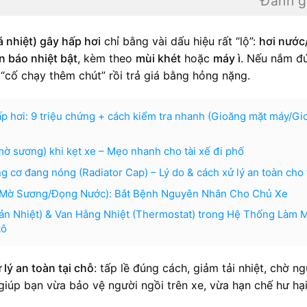
Đánh g
 nhiệt) gây hấp hơi
chỉ bằng vài dấu hiệu rất “lộ”:
hơi nước
n báo nhiệt bật
, kèm theo
mùi khét
hoặc
máy ì
. Nếu nắm đ
 “cố chạy thêm chút” rồi trả giá bằng hỏng nặng.
ấp hơi: 9 triệu chứng + cách kiểm tra nhanh (Gioăng mặt máy/Gi
(mờ sương) khi kẹt xe – Mẹo nhanh cho tài xế đi phố
cơ đang nóng (Radiator Cap) – Lý do & cách xử lý an toàn cho 
i (Mờ Sương/Đọng Nước): Bắt Bệnh Nguyên Nhân Cho Chủ Xe
ản Nhiệt) & Van Hằng Nhiệt (Thermostat) trong Hệ Thống Làm M
tô
 lý an toàn tại chỗ
: tấp lề đúng cách, giảm tải nhiệt, chờ ng
 giúp bạn vừa bảo vệ người ngồi trên xe, vừa hạn chế hư hạ