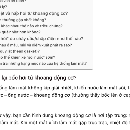
mà vẫn an toàn?
ử lý?
ệt và hấp hơi từ khoang động cơ?
ân thường gặp nhất không?
c khác nhau thế nào về triệu chứng?
dễ quá nhiệt hơn không?
“khói” do cháy dầu/chập điện như thế nào?
hau ở màu, mùi và điểm xuất phát ra sao?
 quy lát (head gasket)?
có thể khiến xe “sôi nước” sớm?
ểm tra những hạng mục nào của hệ thống làm mát?
o lại bốc hơi từ khoang động cơ?
ống làm mát
không kịp giải nhiệt
, khiến
nước làm mát sôi
, 
ớc – ống nước – khoang động cơ
(thường thấy bốc lên ở ca
hư vậy, bạn cần hình dung khoang động cơ là nơi tập trung: 
 làm mát. Khi một mắt xích làm mát gặp trục trặc, nhiệt độ