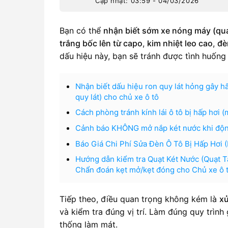
Cập nhật: 03:59 - 04/03/2026
Bạn có thể
nhận biết sớm xe nóng máy (quá
trắng bốc lên từ capo
,
kim nhiệt leo cao
,
đè
dấu hiệu này, bạn sẽ tránh được tình huống
Nhận biết dấu hiệu ron quy lát hỏng gây h
quy lát) cho chủ xe ô tô
Cách phòng tránh kính lái ô tô bị hấp hơi 
Cảnh báo KHÔNG mở nắp két nước khi động 
Báo Giá Chi Phí Sửa Đèn Ô Tô Bị Hấp Hơ
Hướng dẫn kiểm tra Quạt Két Nước (Quạt T
Chẩn đoán kẹt mở/kẹt đóng cho Chủ xe ô 
Tiếp theo, điều quan trọng không kém là
xử
và kiểm tra đúng vị trí. Làm đúng quy trình
thống làm mát.