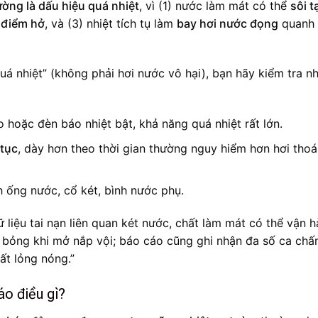
ường là dấu hiệu quá nhiệt
, vì (1) nước làm mát có thể
sôi t
 điểm hở
, và (3) nhiệt tích tụ làm
bay hơi nước đọng
quanh 
uá nhiệt” (không phải hơi nước vô hại), bạn hãy kiểm tra n
 hoặc đèn báo nhiệt bật, khả năng quá nhiệt rất lớn.
 tục
, dày hơn theo thời gian thường nguy hiểm hơn hơi tho
 ống nước, cổ két, bình nước phụ.
iệu tai nạn liên quan két nước, chất làm mát có thể vận 
y bỏng khi mở nắp vội; báo cáo cũng ghi nhận đa số ca chấ
ất lỏng nóng.”
áo điều gì?