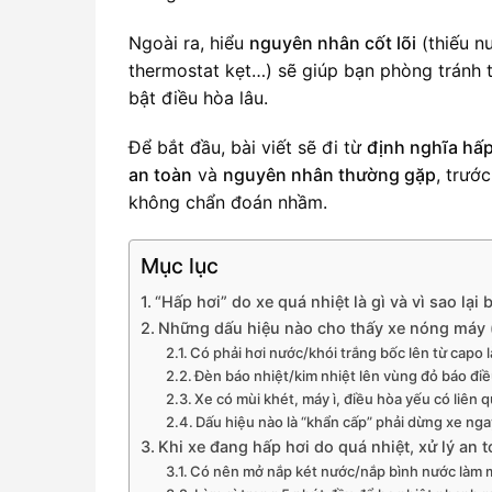
Ngoài ra, hiểu
nguyên nhân cốt lõi
(thiếu nư
thermostat kẹt…) sẽ giúp bạn phòng tránh tá
bật điều hòa lâu.
Để bắt đầu, bài viết sẽ đi từ
định nghĩa hấp
an toàn
và
nguyên nhân thường gặp
, trướ
không chẩn đoán nhầm.
Mục lục
“Hấp hơi” do xe quá nhiệt là gì và vì sao lạ
Những dấu hiệu nào cho thấy xe nóng máy (
Có phải hơi nước/khói trắng bốc lên từ capo 
Đèn báo nhiệt/kim nhiệt lên vùng đỏ báo điề
Xe có mùi khét, máy ì, điều hòa yếu có liên
Dấu hiệu nào là “khẩn cấp” phải dừng xe nga
Khi xe đang hấp hơi do quá nhiệt, xử lý an 
Có nên mở nắp két nước/nắp bình nước làm 