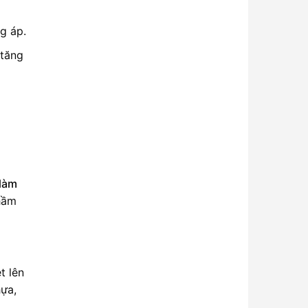
g áp.
 tăng
làm
nhầm
t lên
hựa,