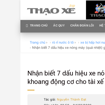
Skip
to
content
TRANG CHỦ
ẮC QUY
CHẨN ĐOÁN LỖI
HỆ 
Trang chủ
›
rò rỉ nước ô tô
›
xe bị hấp hơi n
Nhận biết 7 dấu hiệu xe nóng máy (quá nhiệt) 
Nhận biết 7 dấu hiệu xe nó
khoang động cơ cho tài xế
Tác giả:
Nguyễn Thành Đạt