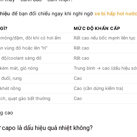
 hiệu
để bạn đối chiếu ngay khi nghi ngờ
xe bị hấp hơi nướ
GÌ?
MỨC ĐỘ KHẨN CẤP
g mỏng/đậm, đôi khi có hơi ẩm
Rất cao nếu bốc mạnh liên tục
ần vùng đỏ hoặc lên “H”
Rất cao
t độ/coolant sáng đỏ
Rất cao
kém mát, gió nóng
Trung bình → cao (dấu hiệu s
 đuối, rung
Cao
 khét nồng
Cao (cần dừng kiểm tra)
cạch, quạt gào bất thường
Cao
ừ capo là dấu hiệu quá nhiệt không?