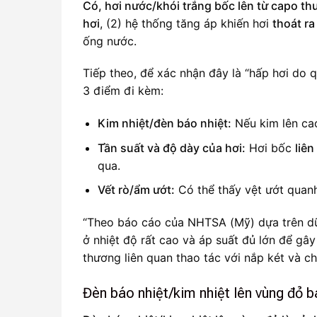
Có, hơi nước/khói trắng bốc lên từ capo th
hơi
, (2) hệ thống tăng áp khiến hơi
thoát ra
ống nước.
Tiếp theo, để xác nhận đây là “hấp hơi do q
3 điểm đi kèm:
Kim nhiệt/đèn báo nhiệt:
Nếu kim lên cao
Tần suất và độ dày của hơi:
Hơi bốc
liên
qua.
Vết rò/ẩm ướt:
Có thể thấy vệt ướt quanh
“Theo báo cáo của NHTSA (Mỹ) dựa trên dữ l
ở nhiệt độ rất cao và áp suất đủ lớn để gâ
thương liên quan thao tác với nắp két và ch
Đèn báo nhiệt/kim nhiệt lên vùng đỏ b