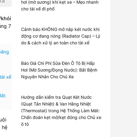
iá
hơi (mờ sương) khi kẹt xe – Mẹo nhanh
cho tài xế đi phố
/khói
úng 7
Cảnh báo KHÔNG mở nắp két nước khi
động cơ đang nóng (Radiator Cap) – Lý
do & cách xử lý an toàn cho tài xế
oăng
Báo Giá Chi Phí Sửa Đèn Ô Tô Bị Hấp
Hơi (Mờ Sương/Đọng Nước): Bắt Bệnh
tài xế
Nguyên Nhân Cho Chủ Xe
át:
Hướng dẫn kiểm tra Quạt Két Nước
(Quạt Tản Nhiệt) & Van Hằng Nhiệt
(Thermostat) trong Hệ Thống Làm Mát:
Chẩn đoán kẹt mở/kẹt đóng cho Chủ xe
uội
ô tô
i hệ