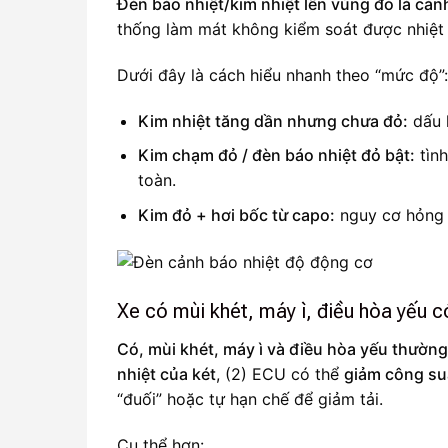
Đèn báo nhiệt/kim nhiệt lên vùng đỏ là cản
thống làm mát không kiểm soát được nhiệt (
Dưới đây là cách hiểu nhanh theo “mức độ”:
Kim nhiệt tăng dần nhưng chưa đỏ:
dấu h
Kim chạm đỏ / đèn báo nhiệt đỏ bật:
tìn
toàn.
Kim đỏ + hơi bốc từ capo:
nguy cơ hỏng n
Xe có mùi khét, máy ì, điều hòa yếu c
Có, mùi khét, máy ì và điều hòa yếu thường
nhiệt của két
, (2) ECU có thể
giảm công su
“đuối” hoặc tự hạn chế để giảm tải.
Cụ thể hơn: