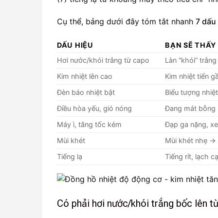
Cụ thể, bảng dưới đây tóm tắt nhanh
7 dấu
DẤU HIỆU
BẠN SẼ THẤY 
Hơi nước/khói trắng từ capo
Làn “khói” trắn
Kim nhiệt lên cao
Kim nhiệt tiến g
Đèn báo nhiệt bật
Biểu tượng nhiệ
Điều hòa yếu, gió nóng
Đang mát bỗng 
Máy ì, tăng tốc kém
Đạp ga nặng, xe
Mùi khét
Mùi khét nhẹ →
Tiếng lạ
Tiếng rít, lạch 
Có phải hơi nước/khói trắng bốc lên t