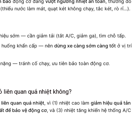
h báo
động cơ đang
vượt ngưỡng nhiệt an toàn
, thường do
thiếu nước làm mát, quạt két không chạy, tắc két, rò rỉ…).
iệu sớm — cần giảm tải (tắt A/C, giảm ga), tìm chỗ tấp.
h huống khẩn cấp — nên
dừng xe càng sớm càng tốt
ở vị tr
ặng — tránh cố chạy, ưu tiên bảo toàn động cơ.
ó liên quan quá nhiệt không?
 liên quan quá nhiệt
, vì (1) nhiệt cao làm
giảm hiệu quả tản
ất để bảo vệ động cơ
, và (3) nhiệt tăng khiến hệ thống A/C