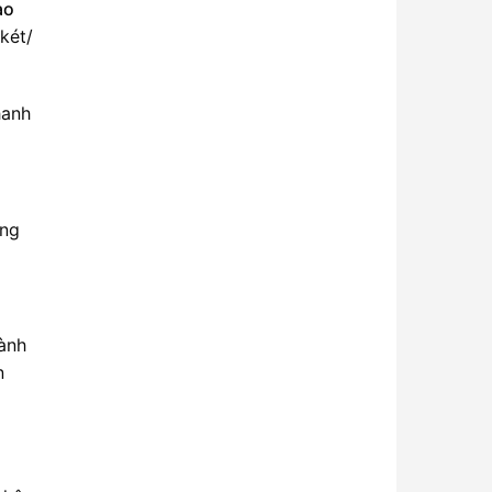
ạo
két/
hanh
áng
hành
n