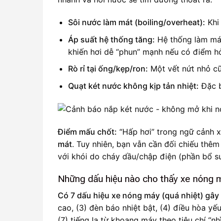
Sôi nước làm mát (boiling/overheat):
Khi 
Áp suất hệ thống tăng:
Hệ thống làm mát
khiến hơi dễ “phun” mạnh nếu có điểm h
Rò rỉ tại ống/kẹp/ron:
Một vết nứt nhỏ cũn
Quạt két nước không kịp tản nhiệt:
Đặc b
Điểm mấu chốt:
“Hấp hơi” trong ngữ cảnh 
mát
. Tuy nhiên, bạn vẫn cần đối chiếu thê
với khói do cháy dầu/chập điện (phần bổ su
Những dấu hiệu nào cho thấy xe nóng m
Có 7 dấu hiệu xe nóng máy (quá nhiệt) gây 
cao, (3) đèn báo nhiệt bật, (4) điều hòa yế
(7) tiếng lạ từ khoang máy theo tiêu chí “n