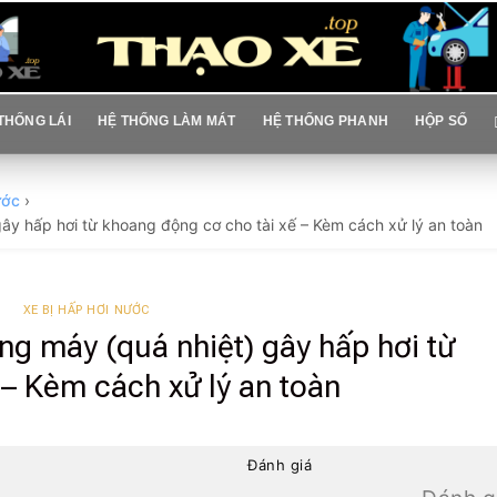
THỐNG LÁI
HỆ THỐNG LÀM MÁT
HỆ THỐNG PHANH
HỘP SỐ
ước
›
gây hấp hơi từ khoang động cơ cho tài xế – Kèm cách xử lý an toàn
XE BỊ HẤP HƠI NƯỚC
ng máy (quá nhiệt) gây hấp hơi từ
 – Kèm cách xử lý an toàn
Đánh giá