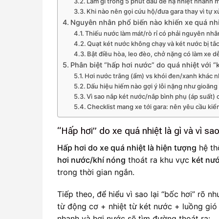
Làm gì trong 5 phút đầu để hạ nhiệt nhanh 
Khi nào nên gọi cứu hộ/đưa gara thay vì tự x
Nguyên nhân phổ biến nào khiến xe quá nhi
Thiếu nước làm mát/rò rỉ có phải nguyên nh
Quạt két nước không chạy và két nước bị tắ
Bật điều hòa, leo đèo, chở nặng có làm xe 
Phân biệt “hấp hơi nước” do quá nhiệt với 
Hơi nước trắng (ẩm) vs khói đen/xanh khác n
Dấu hiệu hiếm nào gợi ý lỗi nặng như gioăng
Vì sao nắp két nước/nắp bình phụ (áp suất) 
Checklist mang xe tới gara: nên yêu cầu ki
“Hấp hơi” do xe quá nhiệt là gì và vì sa
Hấp hơi do xe quá nhiệt là hiện tượng
hệ th
hơi nước/khí nóng
thoát ra khu vực
két nư
trong thời gian ngắn.
Tiếp theo, để hiểu vì sao lại “bốc hơi” rõ n
từ động cơ + nhiệt từ két nước + luồng gió
nhanh và hơi nước sẽ tìm đường thoát ra: