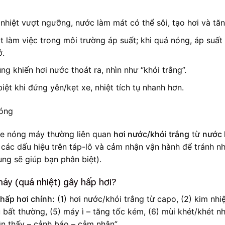
nhiệt vượt ngưỡng, nước làm mát có thể sôi, tạo hơi và tăn
 làm việc trong môi trường áp suất; khi quá nóng, áp suất
ở.
g khiến hơi nước thoát ra, nhìn như “khói trắng”.
iệt khi đứng yên/kẹt xe, nhiệt tích tụ nhanh hơn.
xe nóng máy thường liên quan
hơi nước/khói trắng
từ
nước 
m các dấu hiệu trên táp-lô và cảm nhận vận hành để tránh 
ng sẽ giúp bạn phân biệt).
áy (quá nhiệt) gây hấp hơi?
hấp hơi chính:
(1) hơi nước/khói trắng từ capo, (2) kim nhiệ
u bất thường, (5) máy ì – tăng tốc kém, (6) mùi khét/khét n
hìn thấy – cảnh báo – cảm nhận”.