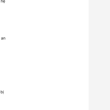
 hệ
í an
 bị