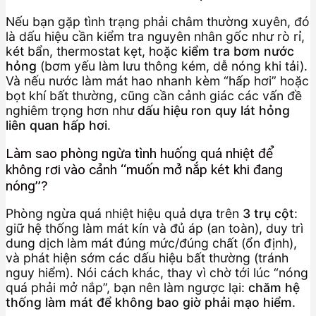
Nếu bạn gặp tình trạng phải châm thường xuyên, đó
là dấu hiệu cần kiểm tra nguyên nhân gốc như rò rỉ,
két bẩn, thermostat kẹt, hoặc
kiểm tra bơm nước
hỏng
(bơm yếu làm lưu thông kém, dễ nóng khi tải).
Và nếu nước làm mát hao nhanh kèm “hấp hơi” hoặc
bọt khí bất thường, cũng cần cảnh giác các vấn đề
nghiêm trọng hơn như
dấu hiệu ron quy lát hỏng
liên quan hấp hơi
.
Làm sao phòng ngừa tình huống quá nhiệt để
không rơi vào cảnh “muốn mở nắp két khi đang
nóng”?
Phòng ngừa quá nhiệt hiệu quả dựa trên
3 trụ cột
:
giữ hệ thống làm mát kín và đủ áp (an toàn), duy trì
dung dịch làm mát đúng mức/đúng chất (ổn định),
và phát hiện sớm các dấu hiệu bất thường (tránh
nguy hiểm). Nói cách khác, thay vì chờ tới lúc “nóng
quá phải mở nắp”, bạn nên làm ngược lại:
chăm hệ
thống làm mát để không bao giờ phải mạo hiểm
.