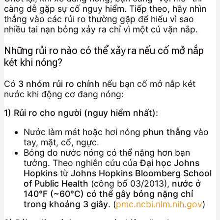
càng dễ gặp sự cố nguy hiểm. Tiếp theo, hãy nhìn
thẳng vào các rủi ro thường gặp để hiểu vì sao
nhiều tai nạn bỏng xảy ra chỉ vì một cú vặn nắp.
Những rủi ro nào có thể xảy ra nếu cố mở nắp
két khi nóng?
Có
3 nhóm rủi ro chính
nếu bạn cố mở nắp két
nước khi động cơ đang nóng:
1) Rủi ro cho người (nguy hiểm nhất):
Nước làm mát hoặc hơi nóng
phun thẳng
vào
tay, mặt, cổ, ngực.
Bỏng do nước nóng có thể nặng hơn bạn
tưởng. Theo nghiên cứu của
Đại học Johns
Hopkins
từ
Johns Hopkins Bloomberg School
of Public Health
(công bố 03/2013),
nước ở
140°F (~60°C) có thể gây bỏng nặng chỉ
trong khoảng 3 giây
. (
pmc.ncbi.nlm.nih.gov
)