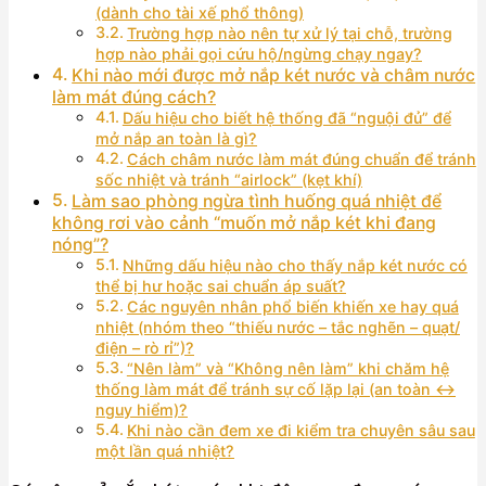
(dành cho tài xế phổ thông)
Trường hợp nào nên tự xử lý tại chỗ, trường
hợp nào phải gọi cứu hộ/ngừng chạy ngay?
Khi nào mới được mở nắp két nước và châm nước
làm mát đúng cách?
Dấu hiệu cho biết hệ thống đã “nguội đủ” để
mở nắp an toàn là gì?
Cách châm nước làm mát đúng chuẩn để tránh
sốc nhiệt và tránh “airlock” (kẹt khí)
Làm sao phòng ngừa tình huống quá nhiệt để
không rơi vào cảnh “muốn mở nắp két khi đang
nóng”?
Những dấu hiệu nào cho thấy nắp két nước có
thể bị hư hoặc sai chuẩn áp suất?
Các nguyên nhân phổ biến khiến xe hay quá
nhiệt (nhóm theo “thiếu nước – tắc nghẽn – quạt/
điện – rò rỉ”)?
“Nên làm” và “Không nên làm” khi chăm hệ
thống làm mát để tránh sự cố lặp lại (an toàn ↔
nguy hiểm)?
Khi nào cần đem xe đi kiểm tra chuyên sâu sau
một lần quá nhiệt?