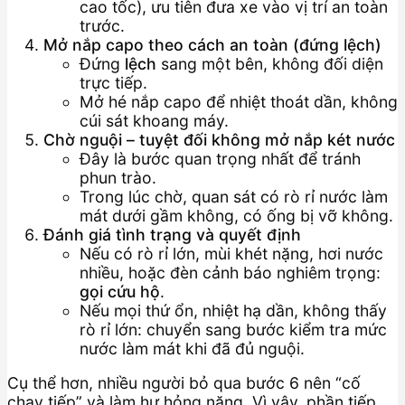
cao tốc), ưu tiên đưa xe vào vị trí an toàn
trước.
Mở nắp capo theo cách an toàn (đứng lệch)
Đứng
lệch
sang một bên, không đối diện
trực tiếp.
Mở hé nắp capo để nhiệt thoát dần, không
cúi sát khoang máy.
Chờ nguội – tuyệt đối không mở nắp két nước
Đây là bước quan trọng nhất để tránh
phun trào.
Trong lúc chờ, quan sát có rò rỉ nước làm
mát dưới gầm không, có ống bị vỡ không.
Đánh giá tình trạng và quyết định
Nếu có rò rỉ lớn, mùi khét nặng, hơi nước
nhiều, hoặc đèn cảnh báo nghiêm trọng:
gọi cứu hộ
.
Nếu mọi thứ ổn, nhiệt hạ dần, không thấy
rò rỉ lớn: chuyển sang bước kiểm tra mức
nước làm mát khi đã đủ nguội.
Cụ thể hơn, nhiều người bỏ qua bước 6 nên “cố
chạy tiếp” và làm hư hỏng nặng. Vì vậy, phần tiếp