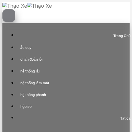
Skip
to
content
Trang Chủ
ắc quy
chẩn đoán lỗi
hệ thống lái
hệ thống làm mát
hệ thống phanh
hộp số
Tất cả