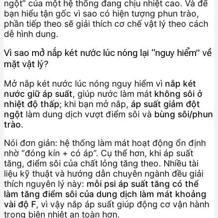
ngột” của một hệ thống đang chịu nhiệt cao. Và để
bạn hiểu tận gốc vì sao có hiện tượng phun trào,
phần tiếp theo sẽ giải thích cơ chế vật lý theo cách
dễ hình dung.
Vì sao mở nắp két nước lúc nóng lại “nguy hiểm” về
mặt vật lý?
Mở nắp két nước lúc nóng nguy hiểm vì
nắp két
nước giữ áp suất
, giúp nước làm mát
không sôi ở
nhiệt độ thấp
; khi bạn mở nắp,
áp suất giảm đột
ngột
làm dung dịch vượt điểm sôi và
bùng sôi/phun
trào
.
Nói đơn giản: hệ thống làm mát hoạt động ổn định
nhờ “đóng kín + có áp”. Cụ thể hơn, khi áp suất
tăng, điểm sôi của chất lỏng tăng theo. Nhiều tài
liệu kỹ thuật và hướng dẫn chuyên ngành đều giải
thích nguyên lý này:
mỗi psi áp suất tăng có thể
làm tăng điểm sôi của dung dịch làm mát khoảng
vài độ F
, vì vậy nắp áp suất giúp động cơ vận hành
trong biên nhiệt an toàn hơn.