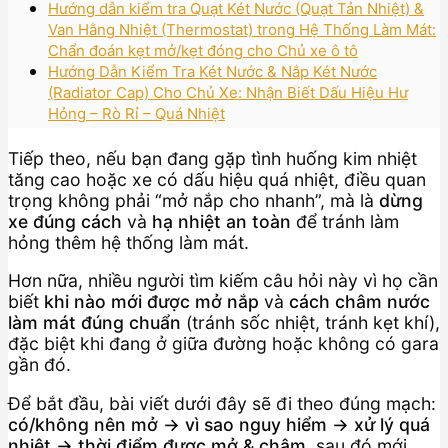
Hướng dẫn kiểm tra Quạt Két Nước (Quạt Tản Nhiệt) &
Van Hằng Nhiệt (Thermostat) trong Hệ Thống Làm Mát:
Chẩn đoán kẹt mở/kẹt đóng cho Chủ xe ô tô
Hướng Dẫn Kiểm Tra Két Nước & Nắp Két Nước
(Radiator Cap) Cho Chủ Xe: Nhận Biết Dấu Hiệu Hư
Hỏng – Rò Rỉ – Quá Nhiệt
Tiếp theo, nếu bạn đang gặp tình huống kim nhiệt
tăng cao hoặc xe có dấu hiệu quá nhiệt, điều quan
trọng không phải “mở nắp cho nhanh”, mà là
dừng
xe đúng cách
và
hạ nhiệt an toàn
để tránh làm
hỏng thêm hệ thống làm mát.
Hơn nữa, nhiều người tìm kiếm câu hỏi này vì họ cần
biết
khi nào mới được mở nắp
và
cách châm nước
làm mát đúng chuẩn
(tránh sốc nhiệt, tránh kẹt khí),
đặc biệt khi đang ở giữa đường hoặc không có gara
gần đó.
Để bắt đầu, bài viết dưới đây sẽ đi theo đúng mạch:
có/không nên mở → vì sao nguy hiểm → xử lý quá
nhiệt → thời điểm được mở & châm
, sau đó mới