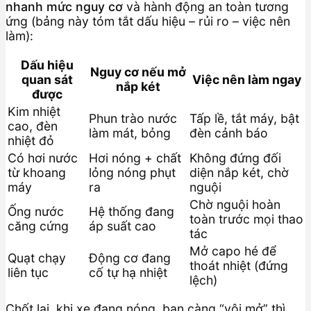
nhanh mức nguy cơ
và hành động an toàn tương
ứng (bảng này tóm tắt dấu hiệu – rủi ro – việc nên
làm):
Dấu hiệu
Nguy cơ nếu mở
quan sát
Việc nên làm ngay
nắp két
được
Kim nhiệt
Phun trào nước
Tấp lề, tắt máy, bật
cao, đèn
làm mát, bỏng
đèn cảnh báo
nhiệt đỏ
Có hơi nước
Hơi nóng + chất
Không đứng đối
từ khoang
lỏng nóng phụt
diện nắp két, chờ
máy
ra
nguội
Chờ nguội hoàn
Ống nước
Hệ thống đang
toàn trước mọi thao
căng cứng
áp suất cao
tác
Mở capo hé để
Quạt chạy
Động cơ đang
thoát nhiệt (đứng
liên tục
cố tự hạ nhiệt
lệch)
Chốt lại, khi xe đang nóng, bạn càng “vội mở” thì