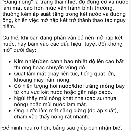
“Đang nóng” là trạng thái
nhiệt độ động cơ và nước
làm mát cao hơn mức vận hành bình thường
,
thường kèm
áp suất tăng
trong két nước và đường
ống, khiến việc mở nắp két trở thành thao tác nguy
hiểm.
Cụ thể, khi bạn đang phân vân có nên mở nắp két
nước, hãy bám vào các dấu hiệu “tuyệt đối không
mở” dưới đây:
Kim nhiệt/đèn cảnh báo nhiệt độ
lên cao bất
thường hoặc chuyển vùng đỏ.
Quạt làm mát chạy liên tục, tiếng quạt lớn,
khoang máy hầm nóng.
Có hiện tượng
hơi nước/khói trắng mỏng
bay
từ khu vực két nước hoặc gần nắp capo.
Ngửi thấy mùi nóng khét nhẹ (cao su/nhựa
nóng) hoặc mùi nước làm mát.
Ống nước làm mát
căng cứng
(do áp suất),
chạm vào thấy nóng rát nhanh.
Để minh họa rõ hơn, bảng sau giúp bạn
nhận biết