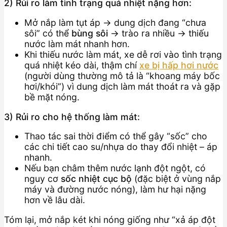
2) Rủi ro làm tình trạng quá nhiệt nặng hơn:
Mở nắp làm tụt áp → dung dịch đang “chưa
sôi” có thể
bùng sôi
→ trào ra nhiều → thiếu
nước làm mát nhanh hơn.
Khi thiếu nước làm mát, xe dễ rơi vào tình trạng
quá nhiệt kéo dài, thậm chí
xe bị hấp hơi nước
(người dùng thường mô tả là “khoang máy bốc
hơi/khói”) vì dung dịch làm mát thoát ra và gặp
bề mặt nóng.
3) Rủi ro cho hệ thống làm mát:
Thao tác sai thời điểm có thể gây “sốc” cho
các chi tiết cao su/nhựa do thay đổi nhiệt – áp
nhanh.
Nếu bạn châm thêm nước lạnh đột ngột, có
nguy cơ
sốc nhiệt cục bộ
(đặc biệt ở vùng nắp
máy và đường nước nóng), làm hư hại nặng
hơn về lâu dài.
Tóm lại, mở nắp két khi nóng giống như “xả áp đột