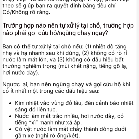
theo sẽ giúp bạn ra quyết định bằng tiêu chí
Có/Không rõ ràng.
Trường hợp nào nên tự xử lý tại chỗ, trường hợp
nào phải gọi cứu hộ/ngừng chạy ngay?
Bạn
có thể tự xử lý tại chỗ
nếu: (1) nhiệt độ tăng
nhẹ và hạ nhanh sau khi dừng, (2) không có rò rỉ
nước làm mát lớn, và (3) không có dấu hiệu bất
thường nghiêm trọng (mùi khét nặng, tiếng gõ lạ,
hơi nước dày).
Ngược lại, bạn
nên ngừng chạy và gọi cứu hộ
khi
có ít nhất một trong các dấu hiệu sau:
Kim nhiệt vào vùng đỏ lâu, đèn cảnh báo nhiệt
sáng đỏ liên tục.
Nước làm mát trào nhiều, hơi nước dày, có
tiếng “xì” mạnh như xả áp.
Có vệt nước làm mát chảy thành dòng dưới
gầm xe (nghi rò ống/két).