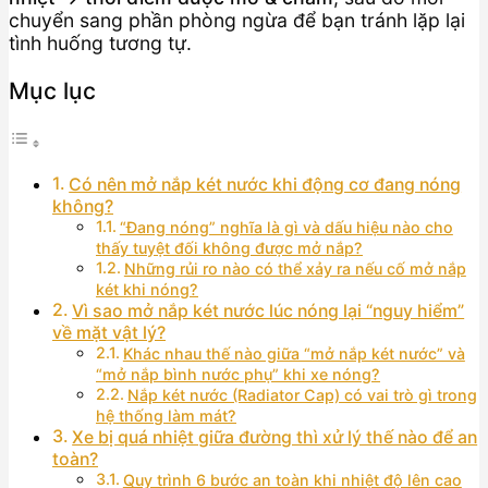
chuyển sang phần phòng ngừa để bạn tránh lặp lại
tình huống tương tự.
Mục lục
Có nên mở nắp két nước khi động cơ đang nóng
không?
“Đang nóng” nghĩa là gì và dấu hiệu nào cho
thấy tuyệt đối không được mở nắp?
Những rủi ro nào có thể xảy ra nếu cố mở nắp
két khi nóng?
Vì sao mở nắp két nước lúc nóng lại “nguy hiểm”
về mặt vật lý?
Khác nhau thế nào giữa “mở nắp két nước” và
“mở nắp bình nước phụ” khi xe nóng?
Nắp két nước (Radiator Cap) có vai trò gì trong
hệ thống làm mát?
Xe bị quá nhiệt giữa đường thì xử lý thế nào để an
toàn?
Quy trình 6 bước an toàn khi nhiệt độ lên cao