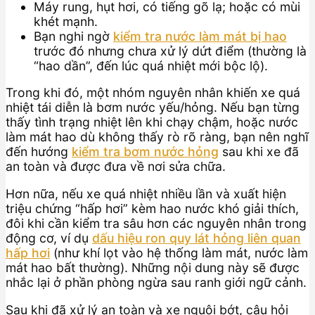
Máy rung, hụt hơi, có tiếng gõ lạ; hoặc có mùi
khét mạnh.
Bạn nghi ngờ
kiểm tra nước làm mát bị hao
trước đó nhưng chưa xử lý dứt điểm (thường là
“hao dần”, đến lúc quá nhiệt mới bộc lộ).
Trong khi đó, một nhóm nguyên nhân khiến xe quá
nhiệt tái diễn là bơm nước yếu/hỏng. Nếu bạn từng
thấy tình trạng nhiệt lên khi chạy chậm, hoặc nước
làm mát hao dù không thấy rò rõ ràng, bạn nên nghĩ
đến hướng
kiểm tra bơm nước hỏng
sau khi xe đã
an toàn và được đưa về nơi sửa chữa.
Hơn nữa, nếu xe quá nhiệt nhiều lần và xuất hiện
triệu chứng “hấp hơi” kèm hao nước khó giải thích,
đôi khi cần kiểm tra sâu hơn các nguyên nhân trong
động cơ, ví dụ
dấu hiệu ron quy lát hỏng liên quan
hấp hơi
(như khí lọt vào hệ thống làm mát, nước làm
mát hao bất thường). Những nội dung này sẽ được
nhắc lại ở phần phòng ngừa sau ranh giới ngữ cảnh.
Sau khi đã xử lý an toàn và xe nguội bớt, câu hỏi