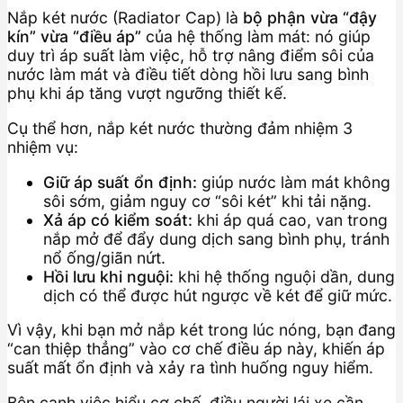
Nắp két nước (Radiator Cap) là
bộ phận vừa “đậy
kín” vừa “điều áp”
của hệ thống làm mát: nó giúp
duy trì áp suất làm việc, hỗ trợ nâng điểm sôi của
nước làm mát và điều tiết dòng hồi lưu sang bình
phụ khi áp tăng vượt ngưỡng thiết kế.
Cụ thể hơn, nắp két nước thường đảm nhiệm 3
nhiệm vụ:
Giữ áp suất ổn định:
giúp nước làm mát không
sôi sớm, giảm nguy cơ “sôi két” khi tải nặng.
Xả áp có kiểm soát:
khi áp quá cao, van trong
nắp mở để đẩy dung dịch sang bình phụ, tránh
nổ ống/giãn nứt.
Hồi lưu khi nguội:
khi hệ thống nguội dần, dung
dịch có thể được hút ngược về két để giữ mức.
Vì vậy, khi bạn mở nắp két trong lúc nóng, bạn đang
“can thiệp thẳng” vào cơ chế điều áp này, khiến áp
suất mất ổn định và xảy ra tình huống nguy hiểm.
Bên cạnh việc hiểu cơ chế, điều người lái xe cần