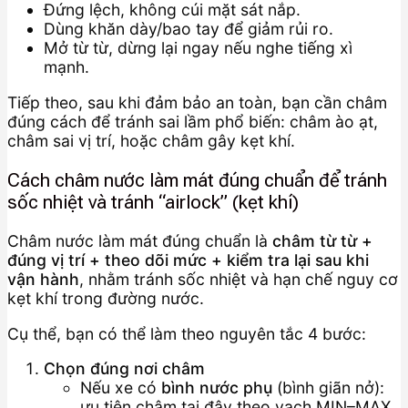
Đứng lệch, không cúi mặt sát nắp.
Dùng khăn dày/bao tay để giảm rủi ro.
Mở từ từ, dừng lại ngay nếu nghe tiếng xì
mạnh.
Tiếp theo, sau khi đảm bảo an toàn, bạn cần châm
đúng cách để tránh sai lầm phổ biến: châm ào ạt,
châm sai vị trí, hoặc châm gây kẹt khí.
Cách châm nước làm mát đúng chuẩn để tránh
sốc nhiệt và tránh “airlock” (kẹt khí)
Châm nước làm mát đúng chuẩn là
châm từ từ +
đúng vị trí + theo dõi mức + kiểm tra lại sau khi
vận hành
, nhằm tránh sốc nhiệt và hạn chế nguy cơ
kẹt khí trong đường nước.
Cụ thể, bạn có thể làm theo nguyên tắc 4 bước:
Chọn đúng nơi châm
Nếu xe có
bình nước phụ
(bình giãn nở):
ưu tiên châm tại đây theo vạch MIN–MAX.