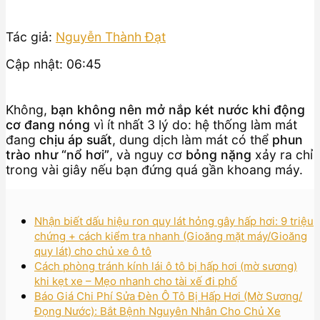
Tác giả:
Nguyễn Thành Đạt
Cập nhật: 06:45
Không,
bạn không nên mở nắp két nước khi động
cơ đang nóng
vì ít nhất 3 lý do: hệ thống làm mát
đang
chịu áp suất
, dung dịch làm mát có thể
phun
trào như “nổ hơi”
, và nguy cơ
bỏng nặng
xảy ra chỉ
trong vài giây nếu bạn đứng quá gần khoang máy.
Nhận biết dấu hiệu ron quy lát hỏng gây hấp hơi: 9 triệu
chứng + cách kiểm tra nhanh (Gioăng mặt máy/Gioăng
quy lát) cho chủ xe ô tô
Cách phòng tránh kính lái ô tô bị hấp hơi (mờ sương)
khi kẹt xe – Mẹo nhanh cho tài xế đi phố
Báo Giá Chi Phí Sửa Đèn Ô Tô Bị Hấp Hơi (Mờ Sương/
Đọng Nước): Bắt Bệnh Nguyên Nhân Cho Chủ Xe