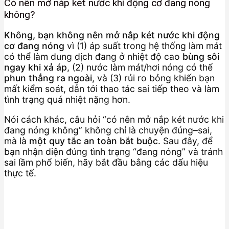
Có nên mở nắp két nước khi động cơ đang nóng
không?
Không, bạn không nên mở nắp két nước khi động
cơ đang nóng
vì (1) áp suất trong hệ thống làm mát
có thể làm dung dịch đang ở nhiệt độ cao
bùng sôi
ngay khi xả áp
, (2) nước làm mát/hơi nóng có thể
phun thẳng ra ngoài
, và (3) rủi ro bỏng khiến bạn
mất kiểm soát, dẫn tới thao tác sai tiếp theo và làm
tình trạng quá nhiệt nặng hơn.
Nói cách khác, câu hỏi “có nên mở nắp két nước khi
đang nóng không” không chỉ là chuyện đúng–sai,
mà là
một quy tắc an toàn bắt buộc
. Sau đây, để
bạn nhận diện đúng tình trạng “đang nóng” và tránh
sai lầm phổ biến, hãy bắt đầu bằng các dấu hiệu
thực tế.