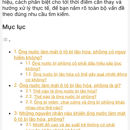
hiệu, cách phân biệt cho tới thời điểm cần thay và
hướng xử lý thực tế, để bạn nắm rõ toàn bộ vấn đề
theo đúng nhu cầu tìm kiếm.
Mục lục
Ống nước làm mát ô tô bị lão hóa, phồng có nguy
hiểm không?
Ống nước bị phồng có phải dấu hiệu sắp bục
không?
Ống nước bị lão hóa có thể gây quá nhiệt động
cơ không?
Ống nước làm mát ô tô bị lão hóa, phồng là gì?
Thế nào là ống nước bị lão hóa?
Thế nào là ống nước bị phồng?
Ống bị mềm, chai cứng và ống bị phồng khác
nhau như thế nào?
Những nguyên nhân nào khiến ống nước làm mát
ô tô bị lão hóa, phồng?
Nhiệt độ cao và áp suất hệ thống có phải