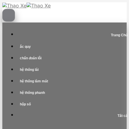
Skip
to
content
Trang Chủ
ắc quy
chẩn đoán lỗi
hệ thống lái
hệ thống làm mát
hệ thống phanh
hộp số
Tất cả