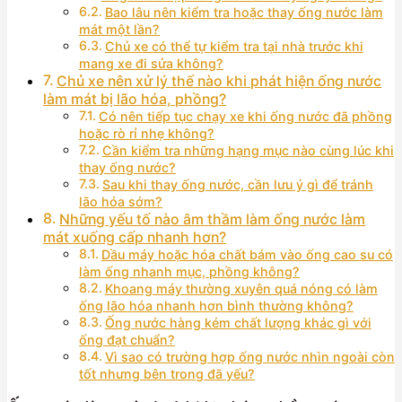
Bao lâu nên kiểm tra hoặc thay ống nước làm
mát một lần?
Chủ xe có thể tự kiểm tra tại nhà trước khi
mang xe đi sửa không?
Chủ xe nên xử lý thế nào khi phát hiện ống nước
làm mát bị lão hóa, phồng?
Có nên tiếp tục chạy xe khi ống nước đã phồng
hoặc rò rỉ nhẹ không?
Cần kiểm tra những hạng mục nào cùng lúc khi
thay ống nước?
Sau khi thay ống nước, cần lưu ý gì để tránh
lão hóa sớm?
Những yếu tố nào âm thầm làm ống nước làm
mát xuống cấp nhanh hơn?
Dầu máy hoặc hóa chất bám vào ống cao su có
làm ống nhanh mục, phồng không?
Khoang máy thường xuyên quá nóng có làm
ống lão hóa nhanh hơn bình thường không?
Ống nước hàng kém chất lượng khác gì với
ống đạt chuẩn?
Vì sao có trường hợp ống nước nhìn ngoài còn
tốt nhưng bên trong đã yếu?