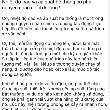
Nhiệt độ cao và áp suất hệ thống có phải
nguyên nhân chính không?
Có, nhiệt độ cao và áp suất hệ thống là một trong
những nguyên nhân chính vì chúng tác động trực
tiếp lên độ bền của thành ống trong suốt quá trình
xe vận hành.
Cụ thể, mỗi lần động cơ nóng lên, nước làm mát
tuần hoàn qua ống ở nhiệt độ cao. Khi xe dừng rồi
nguội đi, ống lại trải qua một chu kỳ co giãn khác.
Sự lặp lại liên tục của quá trình này tạo nên hiện
tượng mỏi vật liệu. Nếu xe thường xuyên chạy tải
nặng, đi đường đèo hoặc kẹt xe lâu, mức độ tác
động càng lớn.
Khi hệ thống còn kín và ổn định, ống có thể chịu
được áp suất thiết kế. Nhưng nếu áp suất tăng cao
bất thường, ví dụ do nắp két nước không xả đúng,
ống sẽ phải gánh tải vượt khả năng chịu đựng của
nó. Lúc này, hiện tượng phồng sẽ xảy ra nhanh hơn,
đặc biệt ở các đoạn ống cũ.