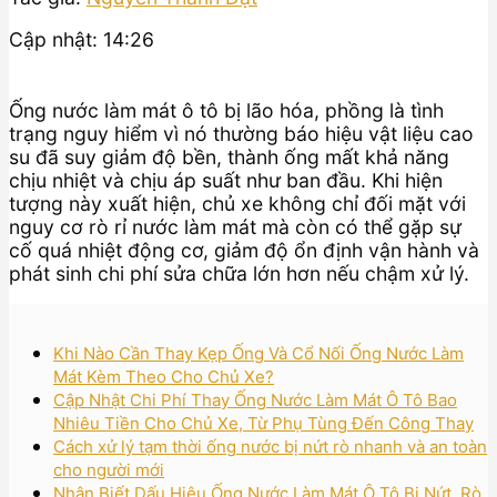
Cập nhật: 14:26
Ống nước làm mát ô tô bị lão hóa, phồng là tình
trạng nguy hiểm vì nó thường báo hiệu vật liệu cao
su đã suy giảm độ bền, thành ống mất khả năng
chịu nhiệt và chịu áp suất như ban đầu. Khi hiện
tượng này xuất hiện, chủ xe không chỉ đối mặt với
nguy cơ rò rỉ nước làm mát mà còn có thể gặp sự
cố quá nhiệt động cơ, giảm độ ổn định vận hành và
phát sinh chi phí sửa chữa lớn hơn nếu chậm xử lý.
Khi Nào Cần Thay Kẹp Ống Và Cổ Nối Ống Nước Làm
Mát Kèm Theo Cho Chủ Xe?
Cập Nhật Chi Phí Thay Ống Nước Làm Mát Ô Tô Bao
Nhiêu Tiền Cho Chủ Xe, Từ Phụ Tùng Đến Công Thay
Cách xử lý tạm thời ống nước bị nứt rò nhanh và an toàn
cho người mới
Nhận Biết Dấu Hiệu Ống Nước Làm Mát Ô Tô Bị Nứt, Rò