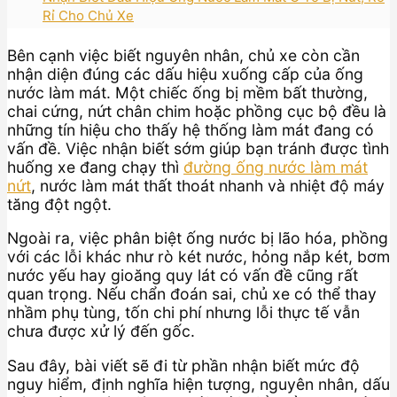
Rỉ Cho Chủ Xe
Bên cạnh việc biết nguyên nhân, chủ xe còn cần
nhận diện đúng các dấu hiệu xuống cấp của ống
nước làm mát. Một chiếc ống bị mềm bất thường,
chai cứng, nứt chân chim hoặc phồng cục bộ đều là
những tín hiệu cho thấy hệ thống làm mát đang có
vấn đề. Việc nhận biết sớm giúp bạn tránh được tình
huống xe đang chạy thì
đường ống nước làm mát
nứt
, nước làm mát thất thoát nhanh và nhiệt độ máy
tăng đột ngột.
Ngoài ra, việc phân biệt ống nước bị lão hóa, phồng
với các lỗi khác như rò két nước, hỏng nắp két, bơm
nước yếu hay gioăng quy lát có vấn đề cũng rất
quan trọng. Nếu chẩn đoán sai, chủ xe có thể thay
nhầm phụ tùng, tốn chi phí nhưng lỗi thực tế vẫn
chưa được xử lý đến gốc.
Sau đây, bài viết sẽ đi từ phần nhận biết mức độ
nguy hiểm, định nghĩa hiện tượng, nguyên nhân, dấu