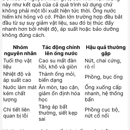
này như kết quả của cả quá trình sử dụng chứ
không phải một lỗi xuất hiện tức thời. Ống nước
hiếm khi hỏng vô cớ. Phần lớn trường hợp đều bắt
đầu từ sự suy giảm vật liệu, sau đó bị thúc đẩy
nhanh hơn bởi nhiệt độ, áp suất hoặc bảo dưỡng
không đúng cách.
Nhóm
Tác động chính
Hậu quả thường
nguyên nhân
lên ống nước
gặp
Tuổi thọ vật
Cao su mất đàn
Nứt, chai cứng,
liệu
hồi, khô và giòn
rò rỉ
Nhiệt độ và
Thành ống mỏi,
Phồng, bục ống
áp suất cao
biến dạng
Nước làm mát
Ăn mòn, tạo cặn,
Ống xuống cấp
kém chất
giảm ổn định hóa
nhanh, hệ thống
lượng
học
bẩn
Tăng áp bất
Chi tiết liên
Phồng cục bộ,
thường, siết kẹp
quan bị lỗi
nứt cổ nối
sai