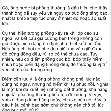
Có, ống nước bị phồng thường là dấu hiệu cho thấy
thành ống đã suy yếu và nguy cơ bục ống tăng cao,
nhất là khi xe tiếp tục chạy ở nhiệt độ hoặc áp suất
lớn.
Cụ thể, hiện tượng phồng xảy ra khi lớp cao su
ngoài và kết cấu gia cường bên trong không còn
giữ được hình dạng ổn định như thiết kế ban đầu.
Nếu ống chỉ hơi nở nhẹ do nhiệt mà vẫn giữ được
độ cứng đồng đều, rủi ro có thể chưa cao. Tuy
nhiên, nếu có điểm phồng cục bộ, bóp thấy mềm
nhũn hoặc biến dạng không đều, đó thường là vị trí
yếu nhất của đường ống.
Điểm cần lưu ý là ống phồng không phải lúc nào
cũng nổ ngay, nhưng nó hiếm khi tự phục hồi. Nghĩa
là một khi đã xuất hiện phồng bất thường, khả năng
chịu tải của ống thường tiếp tục đi xuống. Vì vậy,
với xe đang dùng hằng ngày, chủ xe nên coi đây là
dấu hiệu cảnh báo sớm chứ không nên chờ tới lúc
ống bục mới xử lý.