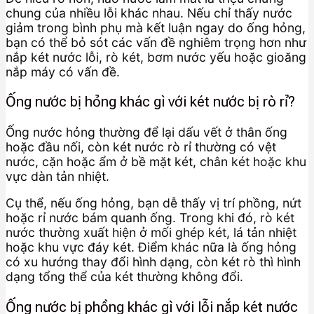
chung của nhiều lỗi khác nhau. Nếu chỉ thấy nước
giảm trong bình phụ mà kết luận ngay do ống hỏng,
bạn có thể bỏ sót các vấn đề nghiêm trọng hơn như
nắp két nước lỗi, rò két, bơm nước yếu hoặc gioăng
nắp máy có vấn đề.
Ống nước bị hỏng khác gì với két nước bị rò rỉ?
Ống nước hỏng thường để lại dấu vết ở thân ống
hoặc đầu nối, còn két nước rò rỉ thường có vệt
nước, cặn hoặc ẩm ở bề mặt két, chân két hoặc khu
vực dàn tản nhiệt.
Cụ thể, nếu ống hỏng, bạn dễ thấy vị trí phồng, nứt
hoặc rỉ nước bám quanh ống. Trong khi đó, rò két
nước thường xuất hiện ở mối ghép két, lá tản nhiệt
hoặc khu vực đáy két. Điểm khác nữa là ống hỏng
có xu hướng thay đổi hình dạng, còn két rò thì hình
dạng tổng thể của két thường không đổi.
Ống nước bị phồng khác gì với lỗi nắp két nước