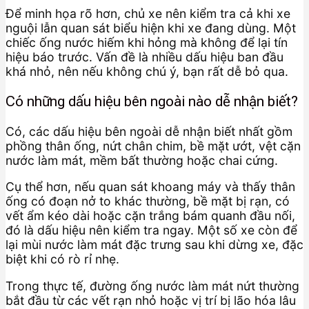
Để minh họa rõ hơn, chủ xe nên kiểm tra cả khi xe
nguội lẫn quan sát biểu hiện khi xe đang dùng. Một
chiếc ống nước hiếm khi hỏng mà không để lại tín
hiệu báo trước. Vấn đề là nhiều dấu hiệu ban đầu
khá nhỏ, nên nếu không chú ý, bạn rất dễ bỏ qua.
Có những dấu hiệu bên ngoài nào dễ nhận biết?
Có, các dấu hiệu bên ngoài dễ nhận biết nhất gồm
phồng thân ống, nứt chân chim, bề mặt ướt, vệt cặn
nước làm mát, mềm bất thường hoặc chai cứng.
Cụ thể hơn, nếu quan sát khoang máy và thấy thân
ống có đoạn nở to khác thường, bề mặt bị rạn, có
vết ẩm kéo dài hoặc cặn trắng bám quanh đầu nối,
đó là dấu hiệu nên kiểm tra ngay. Một số xe còn để
lại mùi nước làm mát đặc trưng sau khi dừng xe, đặc
biệt khi có rò rỉ nhẹ.
Trong thực tế, đường ống nước làm mát nứt thường
bắt đầu từ các vết rạn nhỏ hoặc vị trí bị lão hóa lâu