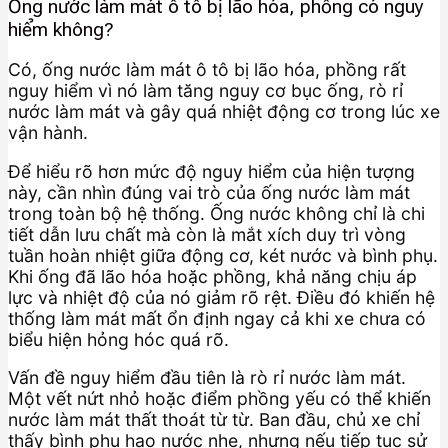
Ống nước làm mát ô tô bị lão hóa, phồng có nguy
hiểm không?
Có, ống nước làm mát ô tô bị lão hóa, phồng rất
nguy hiểm vì nó làm tăng nguy cơ bục ống, rò rỉ
nước làm mát và gây quá nhiệt động cơ trong lúc xe
vận hành.
Để hiểu rõ hơn mức độ nguy hiểm của hiện tượng
này, cần nhìn đúng vai trò của ống nước làm mát
trong toàn bộ hệ thống. Ống nước không chỉ là chi
tiết dẫn lưu chất mà còn là mắt xích duy trì vòng
tuần hoàn nhiệt giữa động cơ, két nước và bình phụ.
Khi ống đã lão hóa hoặc phồng, khả năng chịu áp
lực và nhiệt độ của nó giảm rõ rệt. Điều đó khiến hệ
thống làm mát mất ổn định ngay cả khi xe chưa có
biểu hiện hỏng hóc quá rõ.
Vấn đề nguy hiểm đầu tiên là rò rỉ nước làm mát.
Một vết nứt nhỏ hoặc điểm phồng yếu có thể khiến
nước làm mát thất thoát từ từ. Ban đầu, chủ xe chỉ
thấy bình phụ hao nước nhẹ, nhưng nếu tiếp tục sử