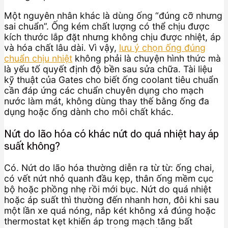
Một nguyên nhân khác là dùng ống “đúng cỡ nhưng
sai chuẩn”. Ống kém chất lượng có thể chịu được
kích thước lắp đặt nhưng không chịu được nhiệt, áp
và hóa chất lâu dài. Vì vậy,
lưu ý chọn ống đúng
chuẩn chịu nhiệt
không phải là chuyện hình thức mà
là yếu tố quyết định độ bền sau sửa chữa. Tài liệu
kỹ thuật của Gates cho biết ống coolant tiêu chuẩn
cần đáp ứng các chuẩn chuyên dụng cho mạch
nước làm mát, không dùng thay thế bằng ống đa
dụng hoặc ống dành cho môi chất khác.
Nứt do lão hóa có khác nứt do quá nhiệt hay áp
suất không?
Có. Nứt do lão hóa thường diễn ra từ từ: ống chai,
có vết nứt nhỏ quanh đầu kẹp, thân ống mềm cục
bộ hoặc phồng nhẹ rồi mới bục. Nứt do quá nhiệt
hoặc áp suất thì thường đến nhanh hơn, đôi khi sau
một lần xe quá nóng, nắp két không xả đúng hoặc
thermostat kẹt khiến áp trong mạch tăng bất