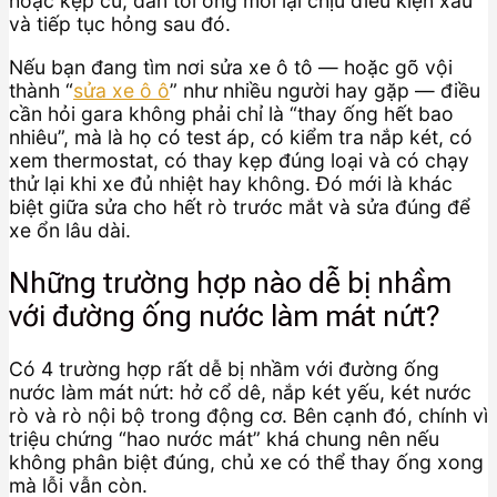
hoặc kẹp cũ, dẫn tới ống mới lại chịu điều kiện xấu
và tiếp tục hỏng sau đó.
Nếu bạn đang tìm nơi sửa xe ô tô — hoặc gõ vội
thành “
sửa xe ô ô
” như nhiều người hay gặp — điều
cần hỏi gara không phải chỉ là “thay ống hết bao
nhiêu”, mà là họ có test áp, có kiểm tra nắp két, có
xem thermostat, có thay kẹp đúng loại và có chạy
thử lại khi xe đủ nhiệt hay không. Đó mới là khác
biệt giữa sửa cho hết rò trước mắt và sửa đúng để
xe ổn lâu dài.
Những trường hợp nào dễ bị nhầm
với đường ống nước làm mát nứt?
Có 4 trường hợp rất dễ bị nhầm với đường ống
nước làm mát nứt: hở cổ dê, nắp két yếu, két nước
rò và rò nội bộ trong động cơ. Bên cạnh đó, chính vì
triệu chứng “hao nước mát” khá chung nên nếu
không phân biệt đúng, chủ xe có thể thay ống xong
mà lỗi vẫn còn.