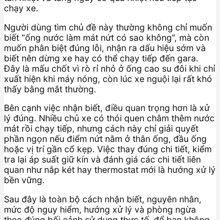
chạy xe.
Người dùng tìm chủ đề này thường không chỉ muốn
biết “ống nước làm mát nứt có sao không”, mà còn
muốn phân biệt đúng lỗi, nhận ra dấu hiệu sớm và
biết nên dừng xe hay có thể chạy tiếp đến gara.
Đây là mấu chốt vì rò rỉ nhỏ ở ống cao su đôi khi chỉ
xuất hiện khi máy nóng, còn lúc xe nguội lại rất khó
thấy bằng mắt thường.
Bên cạnh việc nhận biết, điều quan trọng hơn là xử
lý đúng. Nhiều chủ xe có thói quen châm thêm nước
mát rồi chạy tiếp, nhưng cách này chỉ giải quyết
phần ngọn nếu điểm nứt nằm ở thân ống, đầu ống
hoặc vị trí gần cổ kẹp. Việc thay đúng chi tiết, kiểm
tra lại áp suất giữ kín và đánh giá các chi tiết liên
quan như nắp két hay thermostat mới là hướng xử lý
bền vững.
Sau đây là toàn bộ cách nhận biết, nguyên nhân,
mức độ nguy hiểm, hướng xử lý và phòng ngừa
theo đúng bối cảnh sử dụng thực tế, để bạn không