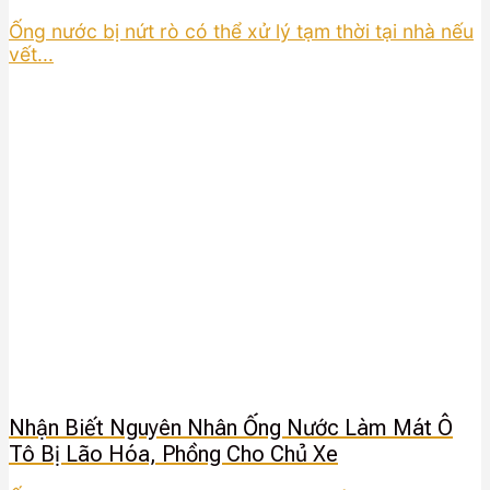
Ống nước bị nứt rò có thể xử lý tạm thời tại nhà nếu
vết...
Nhận Biết Nguyên Nhân Ống Nước Làm Mát Ô
Tô Bị Lão Hóa, Phồng Cho Chủ Xe