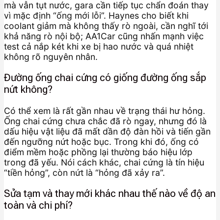
mà vẫn tụt nước, gara cần tiếp tục chẩn đoán thay
vì mặc định “ống mới lỗi”. Haynes cho biết khi
coolant giảm mà không thấy rò ngoài, cần nghĩ tới
khả năng rò nội bộ; AA1Car cũng nhấn mạnh việc
test cả nắp két khi xe bị hao nước và quá nhiệt
không rõ nguyên nhân.
Đường ống chai cứng có giống đường ống sắp
nứt không?
Có thể xem là rất gần nhau về trạng thái hư hỏng.
Ống chai cứng chưa chắc đã rò ngay, nhưng đó là
dấu hiệu vật liệu đã mất dần độ đàn hồi và tiến gần
đến ngưỡng nứt hoặc bục. Trong khi đó, ống có
điểm mềm hoặc phồng lại thường báo hiệu lớp
trong đã yếu. Nói cách khác, chai cứng là tín hiệu
“tiền hỏng”, còn nứt là “hỏng đã xảy ra”.
Sửa tạm và thay mới khác nhau thế nào về độ an
toàn và chi phí?