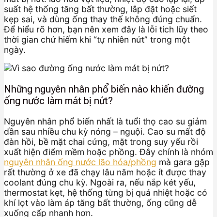
suất hệ thống tăng bất thường, lắp đặt hoặc siết
kẹp sai, và dùng ống thay thế không đúng chuẩn.
Để hiểu rõ hơn, bạn nên xem đây là lỗi tích lũy theo
thời gian chứ hiếm khi “tự nhiên nứt” trong một
ngày.
Những nguyên nhân phổ biến nào khiến đường
ống nước làm mát bị nứt?
Nguyên nhân phổ biến nhất là tuổi thọ cao su giảm
dần sau nhiều chu kỳ nóng – nguội. Cao su mất độ
đàn hồi, bề mặt chai cứng, mặt trong suy yếu rồi
xuất hiện điểm mềm hoặc phồng. Đây chính là nhóm
nguyên nhân ống nước lão hóa/phồng
mà gara gặp
rất thường ở xe đã chạy lâu năm hoặc ít được thay
coolant đúng chu kỳ. Ngoài ra, nếu nắp két yếu,
thermostat kẹt, hệ thống từng bị quá nhiệt hoặc có
khí lọt vào làm áp tăng bất thường, ống cũng dễ
xuống cấp nhanh hơn.