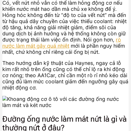
Có, vết nứt nhỏ vẫn có thể làm hỏng động cơ nếu
khiến nước mát hao dần mà chủ xe không để ý.
Hỏng hóc không đến từ “độ to của vết nứt” mà đến
từ hậu quả dây chuyền của việc thiếu coolant: nhiệt
độ tăng, khả năng giải nhiệt giảm, điểm sôi của
dung dịch bị ảnh hưởng và hệ thống không còn giữ
được trạng thái làm việc ổn định. Nói gọn hơn,
rò
nước làm mát gây quá nhiệt
mới là phần nguy hiểm
nhất, chứ không chỉ riêng cái ống bị nứt.
Theo hướng dẫn kỹ thuật của Haynes, ngay cả lỗ
kim rất nhỏ trên ống cũng có thể chỉ lộ ra khi động
cơ nóng; theo AA1Car, chỉ cần một rò rỉ nhỏ kéo dài
cũng đủ làm mức coolant giảm đến ngưỡng gây quá
nhiệt động cơ.
Đường ống nước làm mát nứt là gì và
thường nứt ở đâu?