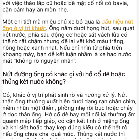
với việc tháo lắp cũ hoặc bề mặt cổ nối có bavia,
cặn bám hay ăn mòn nhẹ.
Một chi tiết mà nhiều chủ xe bỏ qua là
dấu hiệu nứt
ống ở vị trí khuất
. Ống nằm dưới họng hút, sau quạt
két nước, phía sau động cơ hoặc sát vách lửa có
thể rò rất chậm nhưng để lại vệt khô màu trắng,
hồng hoặc xanh nhạt. Nếu chỉ nhìn từ phía trên
khoang máy, bạn dễ kết luận nhầm là xe hao nước
mát “không rõ nguyên nhân”.
Nứt đường ống có khác gì với hở cổ dê hoặc
thủng két nước không?
Có, khác ở vị trí phát sinh rò và hướng xử lý. Nứt
thân ống thường xuất hiện dưới dạng rạn chân chim,
mềm nhũn một điểm, phồng nhẹ rồi bục hoặc chảy
ở dọc thân ống. Hở cổ dê hay mối nối lại thường ẩm
quanh mép tiếp giáp, có cặn kết tinh ở miệng ống
và khi siết hoặc thay kẹp đúng kiểu có thể hết rò
nếu ống chưa chai quá mức. Thủng két nước thì