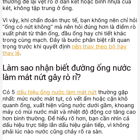
thường để lại vệt rò ở dàn két hoặc bình nhựa của
két, không tập trung ở ống.
Vì vậy, khi chẩn đoán thực tế, bạn không nên chỉ hỏi
“ống có nứt không” mà nên hỏi đúng hơn là điểm rò
xuất phát từ thân ống, đầu ống hay chi tiết khác
trong cùng mạch. Đây là bước phân biệt rất quan
trọng trước khi quyết định
nên thay theo bộ hay
thay lẻ
.
Làm sao nhận biết đường ống nước
làm mát nứt gây rò rỉ?
Có 5
dấu hiệu ống nước làm mát nứt
thường gặp
nhất: mức nước mát tụt, có vết ẩm hoặc cặn khô
quanh ống, xuất hiện vũng nước dưới gầm, khoang
máy có mùi nước mát và nhiệt độ động cơ tăng cao
hơn bình thường. Để hiểu rõ hơn, bạn cần nhìn cả
dấu hiệu trực tiếp lẫn dấu hiệu gián tiếp, vì không
phải lúc nào nước cũng chảy rõ ra sàn.