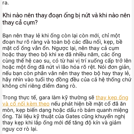
ra.
Khi nào nên thay đoạn ống bị nứt và khi nào nên
thay cả cụm?
Bạn nên thay lẻ khi ống còn lại còn mới, chỉ một
đoạn hư rõ ràng và toàn bộ các đầu nối, kẹp, bề
mặt cổ ống vẫn ổn. Ngược lại, nên thay cả cụm
hoặc thay theo bộ khi xe đã nhiều năm, các ống
cùng thế hệ cao su, có từ hai vị trí xuống cấp trở lên
hoặc một ống đã nứt vì lão hóa rõ rệt. Nói đơn giản,
nếu bạn còn phân vân nên thay theo bộ hay thay lẻ,
hãy nhìn vào tuổi thọ đồng đều của cả hệ thống chứ
không chỉ riêng điểm đang rò.
Trong thực tế, gara làm kỹ thường sẽ
thay kẹp ống
và cổ nối kèm theo
nếu phát hiện bề mặt cổ đã ăn
mòn, kẹp biến dạng hoặc dấu rò bám quanh miệng
ống. Tài liệu kỹ thuật của Gates cũng khuyến nghị
thay kẹp khi lắp ống mới để tăng độ kín và giảm
nguy cơ rò lại.