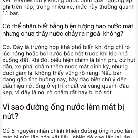
két. Haynes lưu ý không được bơm quá ngưỡng áp
ghi trên nắp; trong nhiều xe, mức này thường quanh
1.1 bar.
Có thể nhận biết bằng hiện tượng hao nước mát
nhưng chưa thấy nước chảy ra ngoài không?
Có. Đây là trường hợp khá phổ biến khi ống chỉ rò
lúc nóng hoặc hơi nước bốc hết trước khi kịp nhỏ
xuống đất. Khi đó, biểu hiện chính là bình phụ cứ hụt
dần, xe phải châm thêm nước mát định kỳ, nhưng
dưới gầm lại không thấy vũng rõ ràng. Nếu bạn
đang gặp tình huống này, hãy đặc biệt chú ý đến
dấu hiệu nứt ống ở vị trí khuất và vùng quanh đầu
kẹp, vì đây là nơi rò chậm rất hay bị bỏ sót.
Vì sao đường ống nước làm mát bị
nứt?
Có 5 nguyên nhân chính khiến đường ống nước làm
mát bị nứt: lão hóa vật liệu, nhiệt độ cao lặp lại, áp