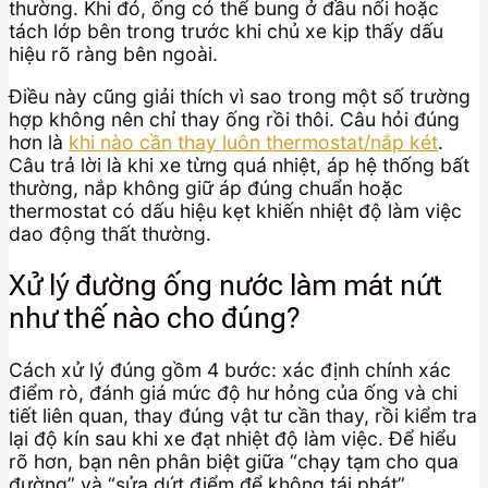
thường. Khi đó, ống có thể bung ở đầu nối hoặc
tách lớp bên trong trước khi chủ xe kịp thấy dấu
hiệu rõ ràng bên ngoài.
Điều này cũng giải thích vì sao trong một số trường
hợp không nên chỉ thay ống rồi thôi. Câu hỏi đúng
hơn là
khi nào cần thay luôn thermostat/nắp két
.
Câu trả lời là khi xe từng quá nhiệt, áp hệ thống bất
thường, nắp không giữ áp đúng chuẩn hoặc
thermostat có dấu hiệu kẹt khiến nhiệt độ làm việc
dao động thất thường.
Xử lý đường ống nước làm mát nứt
như thế nào cho đúng?
Cách xử lý đúng gồm 4 bước: xác định chính xác
điểm rò, đánh giá mức độ hư hỏng của ống và chi
tiết liên quan, thay đúng vật tư cần thay, rồi kiểm tra
lại độ kín sau khi xe đạt nhiệt độ làm việc. Để hiểu
rõ hơn, bạn nên phân biệt giữa “chạy tạm cho qua
đường” và “sửa dứt điểm để không tái phát”.