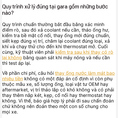
Quy trình xử lý đúng tại gara gồm những bước
nào?
Quy trình chuẩn thường bắt đầu bằng xác minh
điểm rò, sau đó xả coolant nếu cần, tháo ống hư,
kiểm tra bề mặt cổ nối, thay ống mới đúng chuẩn,
siết kẹp đúng vị trí, châm lại coolant đúng loại, xả
khí và chạy thử cho đến khi thermostat mở. Cuối
cùng, kỹ thuật viên phải
kiểm tra sau khi thay có rò
lại không
bằng quan sát khi máy nóng và nếu cần
thì test áp lại.
Về phần chi phí, câu hỏi
thay ống nước làm mát bao
nhiêu tiền
không có một đáp án cố định vì còn phụ
thuộc mẫu xe, số lượng ống, loại vật tư OEM hay
aftermarket, vị trí tháo lắp có khó không và có phải
thay thêm nắp két, kẹp, cổ nối hay thermostat hay
không. Vì thế, báo giá hợp lý phải đi sau chẩn đoán
chứ không nên đoán theo một con số chung cho
mọi xe.