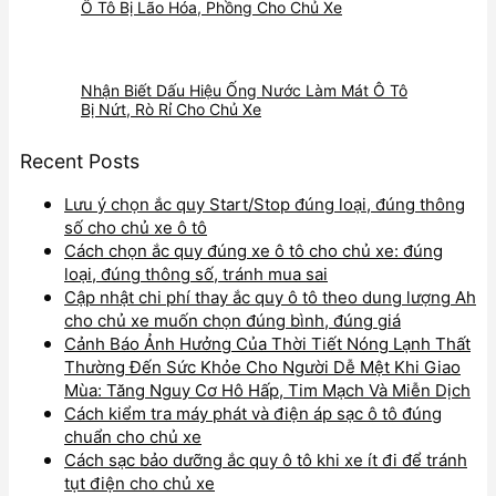
Ô Tô Bị Lão Hóa, Phồng Cho Chủ Xe
Nhận Biết Dấu Hiệu Ống Nước Làm Mát Ô Tô
Bị Nứt, Rò Rỉ Cho Chủ Xe
Recent Posts
Lưu ý chọn ắc quy Start/Stop đúng loại, đúng thông
số cho chủ xe ô tô
Cách chọn ắc quy đúng xe ô tô cho chủ xe: đúng
loại, đúng thông số, tránh mua sai
Cập nhật chi phí thay ắc quy ô tô theo dung lượng Ah
cho chủ xe muốn chọn đúng bình, đúng giá
Cảnh Báo Ảnh Hưởng Của Thời Tiết Nóng Lạnh Thất
Thường Đến Sức Khỏe Cho Người Dễ Mệt Khi Giao
Mùa: Tăng Nguy Cơ Hô Hấp, Tim Mạch Và Miễn Dịch
Cách kiểm tra máy phát và điện áp sạc ô tô đúng
chuẩn cho chủ xe
Cách sạc bảo dưỡng ắc quy ô tô khi xe ít đi để tránh
tụt điện cho chủ xe