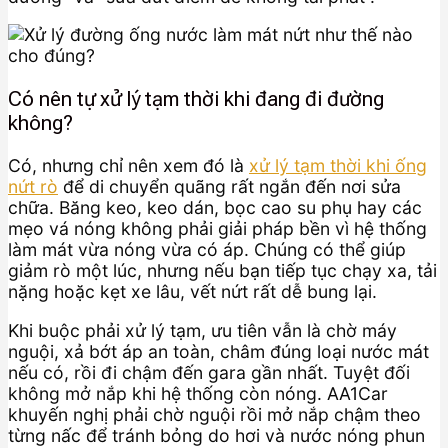
Có nên tự xử lý tạm thời khi đang đi đường
không?
Có, nhưng chỉ nên xem đó là
xử lý tạm thời khi ống
nứt rò
để di chuyển quãng rất ngắn đến nơi sửa
chữa. Băng keo, keo dán, bọc cao su phụ hay các
mẹo vá nóng không phải giải pháp bền vì hệ thống
làm mát vừa nóng vừa có áp. Chúng có thể giúp
giảm rò một lúc, nhưng nếu bạn tiếp tục chạy xa, tải
nặng hoặc kẹt xe lâu, vết nứt rất dễ bung lại.
Khi buộc phải xử lý tạm, ưu tiên vẫn là chờ máy
nguội, xả bớt áp an toàn, châm đúng loại nước mát
nếu có, rồi đi chậm đến gara gần nhất. Tuyệt đối
không mở nắp khi hệ thống còn nóng. AA1Car
khuyến nghị phải chờ nguội rồi mở nắp chậm theo
từng nấc để tránh bỏng do hơi và nước nóng phun