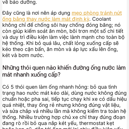
về bảo dưỡng.
Đây cũng là nơi nên áp dụng
mẹo phòng tránh nứt
ống bằng thay nước làm mát định kỳ
. Coolant
không chỉ để chống sôi hay chống đóng băng; nó
còn giúp kiểm soát ăn mòn, bôi trơn một số chi tiết
và duy trì điều kiện làm việc lành mạnh cho toàn bộ
hệ thống. Khi bỏ quá lâu, chất lỏng xuống cấp sẽ
kéo theo cặn bẩn, ăn mòn và áp lực xấu lên ống,
két và bơm nước.
Những thói quen nào khiến đường ống nước làm
mát nhanh xuống cấp?
Có 5 thói quen làm ống nhanh hỏng: bỏ qua tình
trạng hao nước mát kéo dài, dùng nước không đúng
chuẩn hoặc pha sai, tiếp tục chạy khi xe có dấu hiệu
quá nhiệt, thay ống rẻ nhưng không đúng vật liệu,
và sửa chắp vá nhiều lần mà không kiểm tra toàn hệ
thống. Nhiều trường hợp chủ xe chỉ thay đúng đoạn
đang rò rồi bỏ qua nắp két yếu, thermostat kẹt