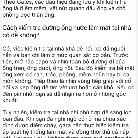
Theo Gates, các dấu hiệu đáng lưu ý khi kiểm tra
ống là điểm mềm, vết nứt quanh đầu ống và chỗ
phồng dọc thân ống.
Cách kiểm tra đường ống nước làm mát tại nhà
có dễ không?
Có, việc kiểm tra tại nhà khá dễ nếu xe đã nguội
hẳn và bạn chỉ làm ở mức quan sát cơ bản. Trước
tiên, mở nắp capo và nhìn toàn bộ đường đi của
ống trên, ống dưới, ống hồi. Sau đó kiểm tra bề mặt
ống xem có rạn, tróc, phồng, mềm nhũn hay bị cạ
mòn không. Tiếp theo là nhìn vùng tiếp giáp với cổ
nối và kẹp ống để tìm vết ướt hoặc cặn khô. Nếu có
đèn pin nhỏ, bạn sẽ dễ nhận ra hơn ở những góc
khuất.
Tuy nhiên, kiểm tra tại nhà chỉ phù hợp để sàng lọc
ban đầu. Khi bạn đã nghi ngờ có rò mà chưa xác
định được điểm chảy, gara nên thực hiện kiểm tra
áp suất hệ thống làm mát và đồng thời thử cả nắp