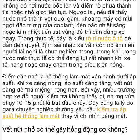
không có hơi nước bốc lên và điểm rò chưa thành
tia hoặc nhỏ giọt liên tục. Ngược lại, nếu đã thấy
nước nhỏ thành vệt dưới gầm, khoang máy có mùi
ngọt đặc trưng của coolant, đèn báo nhiệt sáng
hoặc kim nhiệt tiến sát vùng đỏ thì cần dừng xe
ngay. Trong thực tế, đây là kiểu
rò rỉ nước ô tô
dễ
dẫn đến quyết định sai nhất: xe vẫn còn nổ êm nên
người lái nghĩ là chưa nghiêm trọng, trong khi lượng
nước mát thực tế có thể đang tụt rất nhanh khi xe
tải nặng hoặc chạy chậm trong điều kiện nóng.
Điểm cần nhớ là hệ thống làm mát vận hành dưới áp
suất. Khi xe càng nóng, áp suất càng tăng, vết nứt
càng dễ “há miệng” rộng hơn. Bởi vậy, nhiều trường
hợp xe đỗ nguội kiểm tra không thấy gì, nhưng vừa
chạy 10–15 phút là bắt đầu chảy. Đây cũng là lý do
gara chuyên nghiệp thường yêu cầu
kiểm tra áp
suất hệ thống làm mát
thay vì chỉ nhìn bằng mắt.
Vết nứt nhỏ có thể gây hỏng động cơ không?