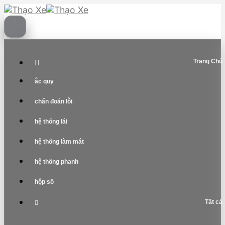
Skip
to
content
Trang Chủ
ắc quy
chẩn đoán lỗi
hệ thống lái
hệ thống làm mát
hệ thống phanh
hộp số
Tất cả