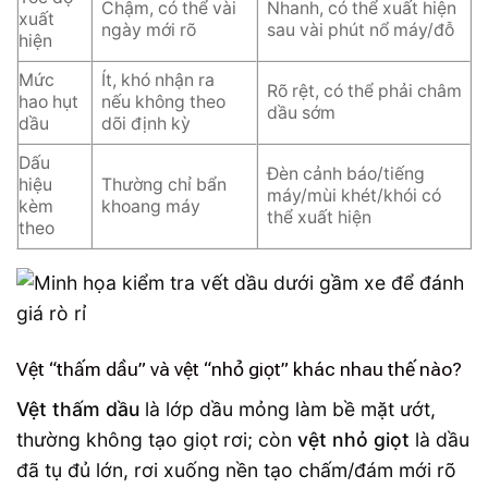
Chậm, có thể vài
Nhanh, có thể xuất hiện
xuất
ngày mới rõ
sau vài phút nổ máy/đỗ
hiện
Mức
Ít, khó nhận ra
Rõ rệt, có thể phải châm
hao hụt
nếu không theo
dầu sớm
dầu
dõi định kỳ
Dấu
Đèn cảnh báo/tiếng
hiệu
Thường chỉ bẩn
máy/mùi khét/khói có
kèm
khoang máy
thể xuất hiện
theo
Vệt “thấm dầu” và vệt “nhỏ giọt” khác nhau thế nào?
Vệt thấm dầu
là lớp dầu mỏng làm bề mặt ướt,
thường không tạo giọt rơi; còn
vệt nhỏ giọt
là dầu
đã tụ đủ lớn, rơi xuống nền tạo chấm/đám mới rõ