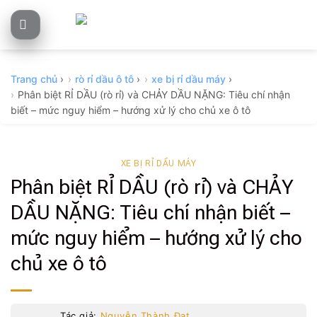
Skip
to
content
Trang chủ
›
rò rỉ dầu ô tô
›
xe bị rỉ dầu máy
›
Phân biệt RỈ DẦU (rò rỉ) và CHẢY DẦU NẶNG: Tiêu chí nhận
biết – mức nguy hiểm – hướng xử lý cho chủ xe ô tô
XE BỊ RỈ DẦU MÁY
Phân biệt RỈ DẦU (rò rỉ) và CHẢY
DẦU NẶNG: Tiêu chí nhận biết –
mức nguy hiểm – hướng xử lý cho
chủ xe ô tô
Tác giả:
Nguyễn Thành Đạt