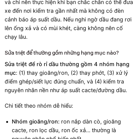
và chỉ nên thực hiện khi bạn chắc chắn có thể đưa
xe đến nơi kiểm tra gần nhất mà không có đèn
cảnh báo áp suất dầu. Nếu nghi ngờ dầu đang rơi
lên ống xả và có mùi khét, càng không nên cố
chạy lâu.
Sửa triệt để thường gồm những hạng mục nào?
Sửa triệt để rò rỉ dầu thường gồm 4 nhóm hạng
mục
: (1) thay gioăng/ron, (2) thay phớt, (3) xử lý
điểm ghép/siết lực đúng chuẩn, và (4) kiểm tra
nguyên nhân nền như áp suất cacte/đường dầu.
Chi tiết theo nhóm dễ hiểu:
Nhóm gioăng/ron:
ron nắp dàn cò, gioăng
cacte, ron lọc dầu, ron ốc xả… thường là
nguyên nhân phổ biến nhất.