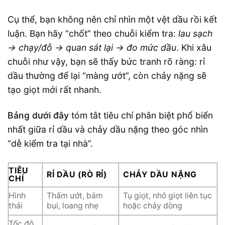
Cụ thể, bạn không nên chỉ nhìn một vệt dầu rồi kết
luận. Bạn hãy “chốt” theo chuỗi kiểm tra:
lau sạch
→ chạy/đỗ → quan sát lại → đo mức dầu
. Khi xâu
chuỗi như vậy, bạn sẽ thấy bức tranh rõ ràng: rỉ
dầu thường để lại “màng ướt”, còn chảy nặng sẽ
tạo giọt mới rất nhanh.
Bảng dưới đây
tóm tắt tiêu chí phân biệt phổ biến
nhất giữa rỉ dầu và chảy dầu nặng theo góc nhìn
“dễ kiểm tra tại nhà”.
TIÊU
RỈ DẦU (RÒ RỈ)
CHẢY DẦU NẶNG
CHÍ
Hình
Thấm ướt, bám
Tụ giọt, nhỏ giọt liên tục
thái
bụi, loang nhẹ
hoặc chảy dòng
Tốc độ