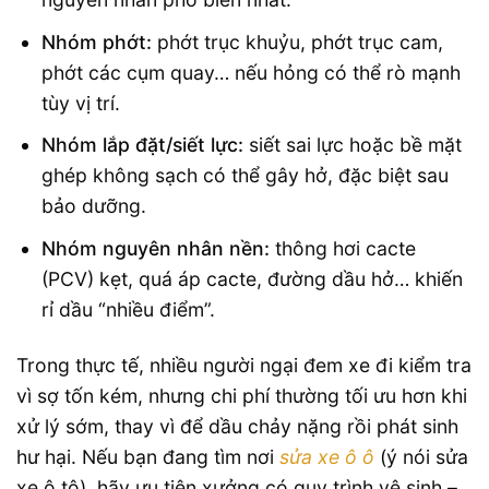
Nhóm phớt:
phớt trục khuỷu, phớt trục cam,
phớt các cụm quay… nếu hỏng có thể rò mạnh
tùy vị trí.
Nhóm lắp đặt/siết lực:
siết sai lực hoặc bề mặt
ghép không sạch có thể gây hở, đặc biệt sau
bảo dưỡng.
Nhóm nguyên nhân nền:
thông hơi cacte
(PCV) kẹt, quá áp cacte, đường dầu hở… khiến
rỉ dầu “nhiều điểm”.
Trong thực tế, nhiều người ngại đem xe đi kiểm tra
vì sợ tốn kém, nhưng chi phí thường tối ưu hơn khi
xử lý sớm, thay vì để dầu chảy nặng rồi phát sinh
hư hại. Nếu bạn đang tìm nơi
sửa xe ô ô
(ý nói sửa
xe ô tô), hãy ưu tiên xưởng có quy trình vệ sinh –