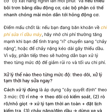
cơ “cọ xát hàng nghìn lần mỗi phút” và
nếu thiếu
bôi trơn bằng dầu động cơ, các bộ phận có thể
nhanh chóng mài mòn dẫn tới hỏng động cơ
.
Điểm mấu chốt là: nếu bạn đang băn khoăn về
chi
phí sửa rỉ dầu máy
, hãy nhớ chi phí thường tăng
mạnh khi bạn để tình trạng “rỉ” chuyển sang “chảy
nặng”, hoặc để chảy nặng kéo dài gây thiếu dầu.
Vì vậy, phần tiếp theo sẽ hướng dẫn bạn xử lý
theo từng mức độ để giảm rủi ro và tối ưu chi phí.
Xử lý thế nào theo từng mức độ: theo dõi, xử lý
tạm thời hay sửa ngay?
Cách xử lý đúng
là áp dụng “cây quyết định” theo
3 mức:
(1) rỉ nhẹ → theo dõi có kiểm soát
,
(2) rò
rõ/nhỏ giọt → xử lý tạm thời an toàn + đặt lịch
kiểm tra
,
(3) chảy nặng/đèn dầu → dừng xe và