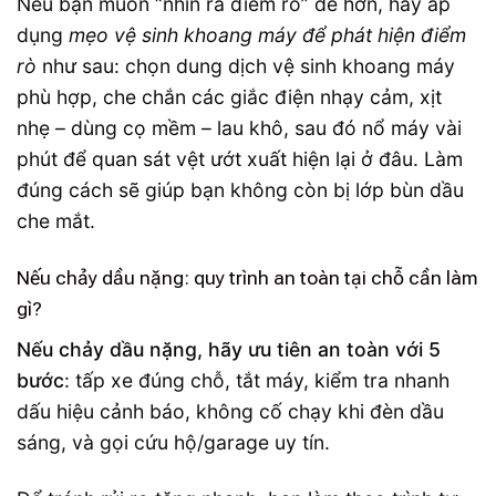
Nếu bạn muốn “nhìn ra điểm rò” dễ hơn, hãy áp
dụng
mẹo vệ sinh khoang máy để phát hiện điểm
rò
như sau: chọn dung dịch vệ sinh khoang máy
phù hợp, che chắn các giắc điện nhạy cảm, xịt
nhẹ – dùng cọ mềm – lau khô, sau đó nổ máy vài
phút để quan sát vệt ướt xuất hiện lại ở đâu. Làm
đúng cách sẽ giúp bạn không còn bị lớp bùn dầu
che mắt.
Nếu chảy dầu nặng: quy trình an toàn tại chỗ cần làm
gì?
Nếu chảy dầu nặng, hãy ưu tiên an toàn với 5
bước
: tấp xe đúng chỗ, tắt máy, kiểm tra nhanh
dấu hiệu cảnh báo, không cố chạy khi đèn dầu
sáng, và gọi cứu hộ/garage uy tín.