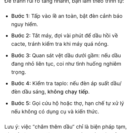
Để tránh rủi ro tăng nhanh, bạn làm theo trình tự:
Bước 1:
Tấp vào lề an toàn, bật đèn cảnh báo
nguy hiểm.
Bước 2:
Tắt máy, đợi vài phút để dầu hồi về
cacte, tránh kiểm tra khi máy quá nóng.
Bước 3:
Quan sát vệt dầu dưới gầm: nếu dầu
đang nhỏ liên tục, coi như tình huống nghiêm
trọng.
Bước 4:
Kiểm tra taplo: nếu đèn áp suất dầu/
đèn dầu sáng,
không chạy tiếp
.
Bước 5:
Gọi cứu hộ hoặc thợ, hạn chế tự xử lý
nếu không có dụng cụ và kiến thức.
Lưu ý: việc “châm thêm dầu” chỉ là biện pháp tạm,