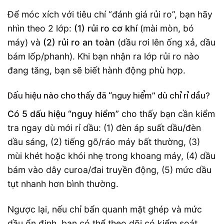
Để móc xích với tiêu chí “đánh giá rủi ro”, bạn hãy
nhìn theo 2 lớp:
(1) rủi ro cơ khí
(mài mòn, bó
máy) và
(2) rủi ro an toàn
(dầu rơi lên ống xả, dầu
bám lốp/phanh). Khi bạn nhận ra lớp rủi ro nào
đang tăng, bạn sẽ biết hành động phù hợp.
Dấu hiệu nào cho thấy đã “nguy hiểm” dù chỉ rỉ dầu?
Có 5 dấu hiệu “nguy hiểm”
cho thấy bạn cần kiểm
tra ngay dù mới rỉ dầu: (1) đèn áp suất dầu/đèn
dầu sáng, (2) tiếng gõ/ráo máy bất thường, (3)
mùi khét hoặc khói nhẹ trong khoang máy, (4) dầu
bám vào dây curoa/đai truyền động, (5) mức dầu
tụt nhanh hơn bình thường.
Ngược lại, nếu chỉ bẩn quanh mặt ghép và mức
dầu ổn định, bạn có thể theo dõi có kiểm soát.