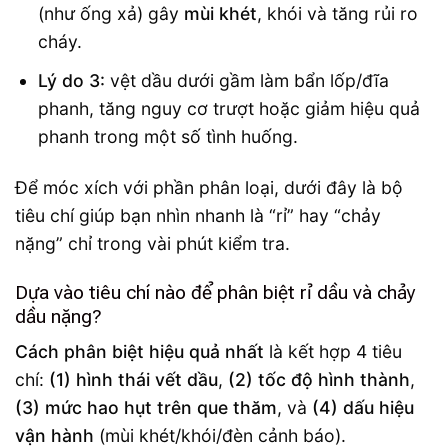
(như ống xả) gây
mùi khét
, khói và tăng rủi ro
cháy.
Lý do 3:
vệt dầu dưới gầm làm bẩn lốp/đĩa
phanh, tăng nguy cơ trượt hoặc giảm hiệu quả
phanh trong một số tình huống.
Để móc xích với phần phân loại, dưới đây là bộ
tiêu chí giúp bạn nhìn nhanh là “rỉ” hay “chảy
nặng” chỉ trong vài phút kiểm tra.
Dựa vào tiêu chí nào để phân biệt rỉ dầu và chảy
dầu nặng?
Cách phân biệt hiệu quả nhất
là kết hợp 4 tiêu
chí:
(1) hình thái vết dầu
,
(2) tốc độ hình thành
,
(3) mức hao hụt trên que thăm
, và
(4) dấu hiệu
vận hành
(mùi khét/khói/đèn cảnh báo).