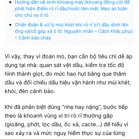
Hướng dẫn vệ sinh khoang máy (khoang động cơ) để
phát hiện điểm rò rỉ dầu/nước làm mát: Mẹo an toàn
cho chủ xe ô tô
Chẩn đoán & xử lý mùi khét khi rò rỉ (rỉ) dầu dính lên
ống xả/cổ góp xả ô tô: Nguyên nhân – Cách khắc phục
– Cảnh báo cháy
Vì vậy, thay vì đoán mò, bạn cần bộ tiêu chí dễ áp
dụng tại nhà: quan sát vệt dầu, kiểm tra tốc độ
hình thành giọt, đo mức hao hụt bằng que thăm
dầu và đối chiếu dấu hiệu vận hành như mùi khét,
khói, đèn cảnh báo.
Khi đã phân biệt đúng “nhẹ hay nặng”, bước tiếp
theo là khoanh vùng vị trí rò rỉ thường gặp
(gioăng, phớt, lọc dầu, ốc xả, cacte…) để hiểu vì
sao xảy ra và mức nguy hiểm thực sự của từng