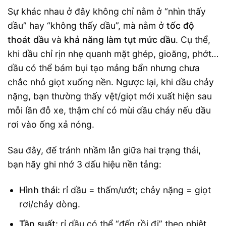
Sự khác nhau ở đây không chỉ nằm ở “nhìn thấy
dầu” hay “không thấy dầu”, mà nằm ở
tốc độ
thoát dầu
và
khả năng làm tụt mức dầu
. Cụ thể,
khi dầu chỉ rịn nhẹ quanh mặt ghép, gioăng, phớt…
dầu có thể bám bụi tạo mảng bẩn nhưng chưa
chắc nhỏ giọt xuống nền. Ngược lại, khi dầu chảy
nặng, bạn thường thấy vệt/giọt mới xuất hiện sau
mỗi lần đỗ xe, thậm chí có mùi dầu cháy nếu dầu
rơi vào ống xả nóng.
Sau đây, để tránh nhầm lẫn giữa hai trạng thái,
bạn hãy ghi nhớ 3 dấu hiệu nền tảng:
Hình thái:
rỉ dầu = thấm/ướt; chảy nặng = giọt
rơi/chảy dòng.
Tần suất:
rỉ dầu có thể “đến rồi đi” theo nhiệt