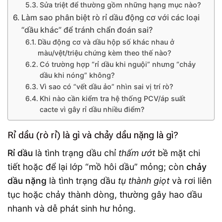
Sửa triệt để thường gồm những hạng mục nào?
Làm sao phân biệt rò rỉ dầu động cơ với các loại
“dầu khác” để tránh chẩn đoán sai?
Dầu động cơ và dầu hộp số khác nhau ở
màu/vệt/triệu chứng kèm theo thế nào?
Có trường hợp “rỉ dầu khi nguội” nhưng “chảy
dầu khi nóng” không?
Vì sao có “vết dầu ảo” nhìn sai vị trí rò?
Khi nào cần kiểm tra hệ thống PCV/áp suất
cacte vì gây rỉ dầu nhiều điểm?
Rỉ dầu (rò rỉ) là gì và chảy dầu nặng là gì?
Rỉ dầu
là tình trạng dầu chỉ
thấm ướt
bề mặt chi
tiết hoặc để lại lớp “mồ hôi dầu” mỏng; còn
chảy
dầu nặng
là tình trạng dầu
tụ thành giọt
và rơi liên
tục hoặc chảy thành dòng, thường gây hao dầu
nhanh và dễ phát sinh hư hỏng.