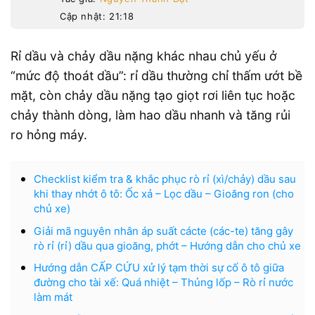
Cập nhật: 21:18
Rỉ dầu và chảy dầu nặng khác nhau chủ yếu ở
“mức độ thoát dầu”: rỉ dầu thường chỉ thấm ướt bề
mặt, còn chảy dầu nặng tạo giọt rơi liên tục hoặc
chảy thành dòng, làm hao dầu nhanh và tăng rủi
ro hỏng máy.
Checklist kiểm tra & khắc phục rò rỉ (xì/chảy) dầu sau
khi thay nhớt ô tô: Ốc xả – Lọc dầu – Gioăng ron (cho
chủ xe)
Giải mã nguyên nhân áp suất cácte (các-te) tăng gây
rò rỉ (rỉ) dầu qua gioăng, phớt – Hướng dẫn cho chủ xe
Hướng dẫn CẤP CỨU xử lý tạm thời sự cố ô tô giữa
đường cho tài xế: Quá nhiệt – Thủng lốp – Rò rỉ nước
làm mát