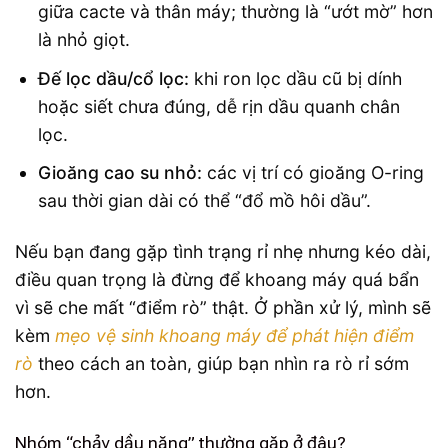
giữa cacte và thân máy; thường là “ướt mờ” hơn
là nhỏ giọt.
Đế lọc dầu/cổ lọc:
khi ron lọc dầu cũ bị dính
hoặc siết chưa đúng, dễ rịn dầu quanh chân
lọc.
Gioăng cao su nhỏ:
các vị trí có gioăng O-ring
sau thời gian dài có thể “đổ mồ hôi dầu”.
Nếu bạn đang gặp tình trạng rỉ nhẹ nhưng kéo dài,
điều quan trọng là đừng để khoang máy quá bẩn
vì sẽ che mất “điểm rò” thật. Ở phần xử lý, mình sẽ
kèm
mẹo vệ sinh khoang máy để phát hiện điểm
rò
theo cách an toàn, giúp bạn nhìn ra rò rỉ sớm
hơn.
Nhóm “chảy dầu nặng” thường gặp ở đâu?