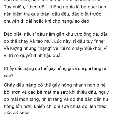
Tuy nhiên, “theo dõi” không nghĩa là bỏ qua: bạn
nên kiểm tra que thăm dầu đều, đặc biệt trước
chuyến đi dài hoặc khi chở nặng/leo đèo.
Đặc biệt, nếu rỉ dầu nằm gần khu vực ống xả, dầu
có thể cháy và tạo mùi. Lúc này, rỉ dầu tuy “nhẹ”
về lượng nhưng “nặng” về rủi ro cháy/mùi/khói, vì
vị trí rò quyết định hậu quả.
Chảy dầu nặng có thể gây hỏng gì và chi phí tăng ra
sao?
Chảy dầu nặng
có thể gây hỏng nhanh hơn ở hệ
bôi trơn và các bề mặt ma sát; khi thiếu dầu, nguy
cơ mài mòn tăng, nhiệt tăng và có thể dẫn đến hư
hỏng lớn hơn, khiến chi phí sửa chữa đội lên theo
cấp số nhân.