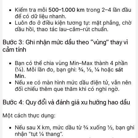
Kiểm tra mỗi
500–1.000 km
trong 2–4 lần đầu
để có dữ liệu nhanh.
Luôn đo ở điều kiện tương tự: mặt phẳng, chờ
dầu hồi, thao tác lau–cắm–rút chuẩn.
Bước 3: Ghi nhận mức dầu theo “vùng” thay vì
cảm tính
Bạn có thể chia vùng Min–Max thành 4 phần
(¼). Mỗi lần đo, bạn ghi:
¾
,
½
,
¼
hoặc
sát
Min
.
Nếu xe có màn hình mức dầu điện tử, vẫn nên
đối chiếu thêm que thăm khi có nghi ngờ.
Bước 4: Quy đổi và đánh giá xu hướng hao dầu
Một cách thực dụng:
Nếu sau X km, mức dầu từ ¾ xuống ½, bạn ghi
nhận “tụt ¼ thang”.