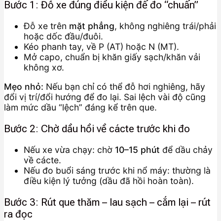
Bước 1: Đỗ xe đúng điều kiện để đo “chuẩn”
Đỗ xe trên
mặt phẳng
, không nghiêng trái/phải
hoặc dốc đầu/đuôi.
Kéo phanh tay, về P (AT) hoặc N (MT).
Mở capo, chuẩn bị khăn giấy sạch/khăn vải
không xơ.
Mẹo nhỏ:
Nếu bạn chỉ có thể đỗ hơi nghiêng, hãy
đổi vị trí/đổi hướng để đo lại. Sai lệch vài độ cũng
làm mức dầu “lệch” đáng kể trên que.
Bước 2: Chờ dầu hồi về cácte trước khi đo
Nếu xe vừa chạy: chờ
10–15 phút
để dầu chảy
về cácte.
Nếu đo buổi sáng trước khi nổ máy: thường là
điều kiện lý tưởng (dầu đã hồi hoàn toàn).
Bước 3: Rút que thăm – lau sạch – cắm lại – rút
ra đọc