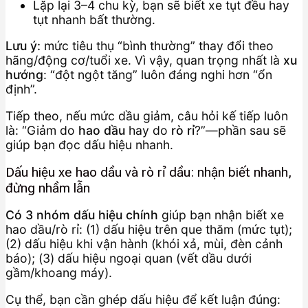
Lặp lại 3–4 chu kỳ, bạn sẽ biết xe tụt đều hay
tụt nhanh bất thường.
Lưu ý:
mức tiêu thụ “bình thường” thay đổi theo
hãng/động cơ/tuổi xe. Vì vậy, quan trọng nhất là
xu
hướng
: “đột ngột tăng” luôn đáng nghi hơn “ổn
định”.
Tiếp theo, nếu mức dầu giảm, câu hỏi kế tiếp luôn
là: “Giảm do
hao dầu
hay do
rò rỉ
?”—phần sau sẽ
giúp bạn đọc dấu hiệu nhanh.
Dấu hiệu xe hao dầu và rò rỉ dầu: nhận biết nhanh,
đừng nhầm lẫn
Có 3 nhóm dấu hiệu chính
giúp bạn nhận biết xe
hao dầu/rò rỉ: (1) dấu hiệu trên que thăm (mức tụt);
(2) dấu hiệu khi vận hành (khói xả, mùi, đèn cảnh
báo); (3) dấu hiệu ngoại quan (vết dầu dưới
gầm/khoang máy).
Cụ thể, bạn cần ghép dấu hiệu để kết luận đúng: