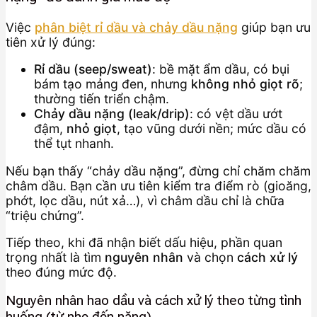
Việc
phân biệt rỉ dầu và chảy dầu nặng
giúp bạn ưu
tiên xử lý đúng:
Rỉ dầu (seep/sweat)
: bề mặt ẩm dầu, có bụi
bám tạo mảng đen, nhưng
không nhỏ giọt rõ
;
thường tiến triển chậm.
Chảy dầu nặng (leak/drip)
: có vệt dầu ướt
đậm,
nhỏ giọt
, tạo vũng dưới nền; mức dầu có
thể tụt nhanh.
Nếu bạn thấy “chảy dầu nặng”, đừng chỉ chăm chăm
châm dầu. Bạn cần ưu tiên kiểm tra điểm rò (gioăng,
phớt, lọc dầu, nút xả…), vì châm dầu chỉ là chữa
“triệu chứng”.
Tiếp theo, khi đã nhận biết dấu hiệu, phần quan
trọng nhất là tìm
nguyên nhân
và chọn
cách xử lý
theo đúng mức độ.
Nguyên nhân hao dầu và cách xử lý theo từng tình
huống (từ nhẹ đến nặng)