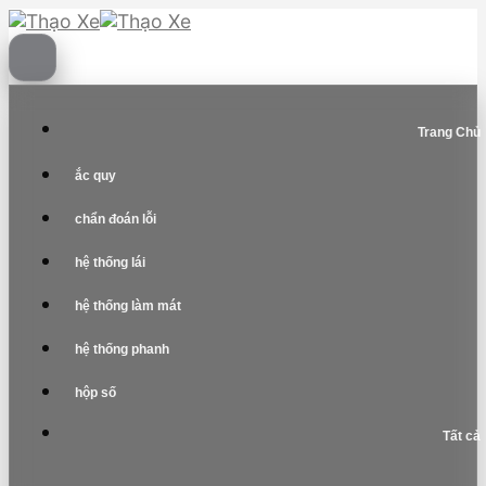
Skip
to
content
Trang Chủ
ắc quy
chẩn đoán lỗi
hệ thống lái
hệ thống làm mát
hệ thống phanh
hộp số
Tất cả