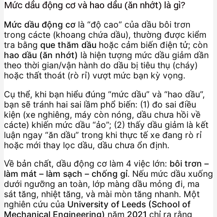
Mức dầu động cơ và hao dầu (ăn nhớt) là gì?
Mức dầu động cơ
là “độ cao” của dầu bôi trơn
trong cácte (khoang chứa dầu), thường được kiểm
tra bằng
que thăm dầu
hoặc cảm biến điện tử; còn
hao dầu (ăn nhớt)
là hiện tượng mức dầu giảm dần
theo thời gian/vận hành do dầu bị tiêu thụ (cháy)
hoặc thất thoát (rò rỉ) vượt mức bạn kỳ vọng.
Cụ thể, khi bạn hiểu đúng “mức dầu” và “hao dầu”,
bạn sẽ tránh hai sai lầm phổ biến: (1) đo sai điều
kiện (xe nghiêng, máy còn nóng, dầu chưa hồi về
cácte) khiến mức dầu “ảo”; (2) thấy dầu giảm là kết
luận ngay “ăn dầu” trong khi thực tế xe đang rò rỉ
hoặc mới thay lọc dầu, dầu chưa ổn định.
Về bản chất, dầu động cơ làm 4 việc lớn:
bôi trơn –
làm mát – làm sạch – chống gỉ
. Nếu mức dầu xuống
dưới ngưỡng an toàn, lớp màng dầu mỏng đi, ma
sát tăng, nhiệt tăng, và mài mòn tăng nhanh. Một
nghiên cứu của
University of Leeds (School of
Mechanical Engineering)
năm
2021
chỉ ra rằng