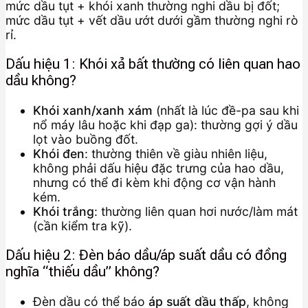
mức dầu tụt + khói xanh thường nghi dầu bị đốt;
mức dầu tụt + vết dầu ướt dưới gầm thường nghi rò
rỉ.
Dấu hiệu 1: Khói xả bất thường có liên quan hao
dầu không?
Khói xanh/xanh xám
(nhất là lúc đề-pa sau khi
nổ máy lâu hoặc khi đạp ga): thường gợi ý dầu
lọt vào buồng đốt.
Khói đen
: thường thiên về giàu nhiên liệu,
không phải dấu hiệu đặc trưng của hao dầu,
nhưng có thể đi kèm khi động cơ vận hành
kém.
Khói trắng
: thường liên quan hơi nước/làm mát
(cần kiểm tra kỹ).
Dấu hiệu 2: Đèn báo dầu/áp suất dầu có đồng
nghĩa “thiếu dầu” không?
Đèn dầu có thể báo
áp suất dầu thấp
, không