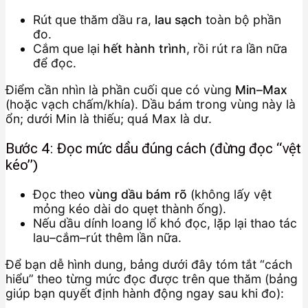
Rút que thăm dầu ra,
lau sạch
toàn bộ phần
đo.
Cắm que lại
hết hành trình
, rồi rút ra lần nữa
để đọc.
Điểm cần nhìn là phần cuối que có vùng
Min–Max
(hoặc vạch chấm/khía). Dầu bám trong vùng này là
ổn; dưới Min là thiếu; quá Max là dư.
Bước 4: Đọc mức dầu đúng cách (đừng đọc “vệt
kéo”)
Đọc theo
vùng dầu bám rõ
(không lấy vệt
mỏng kéo dài do quẹt thành ống).
Nếu dầu dính loang lổ khó đọc, lặp lại thao tác
lau–cắm–rút thêm lần nữa.
Để bạn dễ hình dung, bảng dưới đây tóm tắt “cách
hiểu” theo từng mức đọc được trên que thăm (bảng
giúp bạn quyết định hành động ngay sau khi đo):