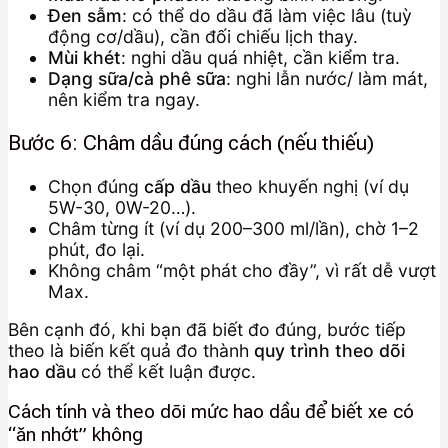
Đen sẫm
: có thể do dầu đã làm việc lâu (tuỳ
động cơ/dầu), cần đối chiếu lịch thay.
Mùi khét
: nghi dầu quá nhiệt, cần kiểm tra.
Dạng sữa/cà phê sữa
: nghi lẫn nước/ làm mát,
nên kiểm tra ngay.
Bước 6: Châm dầu đúng cách (nếu thiếu)
Chọn đúng
cấp dầu
theo khuyến nghị (ví dụ
5W-30, 0W-20…).
Châm từng ít (ví dụ 200–300 ml/lần), chờ 1–2
phút, đo lại.
Không châm “một phát cho đầy”, vì rất dễ vượt
Max.
Bên cạnh đó, khi bạn đã biết đo đúng, bước tiếp
theo là biến kết quả đo thành
quy trình theo dõi
hao dầu
có thể kết luận được.
Cách tính và theo dõi mức hao dầu để biết xe có
“ăn nhớt” không