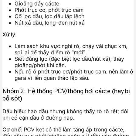
Gioăng đáy cácte
Phớt trục cơ, phớt trục cam
Cổ lọc dầu, lọc dầu lắp lệch
Nút xả dầu, long-đen nút xả
Xử lý:
Làm sạch khu vực nghi rò, chạy vài chục km,
soi lại để thấy điểm rò “mới”.
Siết đúng lực (đặc biệt lọc dầu/nút xả), thay
gioăng/phớt khi cần.
Nếu rò ở phớt trục cơ/phớt trục cam: nên làm ở
gara vì liên quan tháo lắp sâu.
Nhóm 2: Hệ thống PCV/thông hơi cácte (hay bị
bỏ sót)
Dấu hiệu:
hao dầu nhưng không thấy rò rõ rệt; đôi
khi có cặn dầu ở đường nạp.
Cơ chế:
PCV kẹt có thể làm tăng áp trong cácte,
đẩy dầu qua phớt/gioăng hoặc hút dầu vào đường