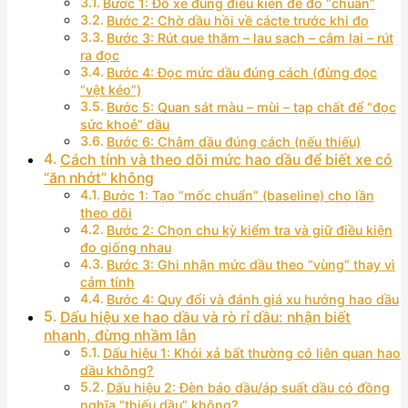
Bước 1: Đỗ xe đúng điều kiện để đo “chuẩn”
Bước 2: Chờ dầu hồi về cácte trước khi đo
Bước 3: Rút que thăm – lau sạch – cắm lại – rút
ra đọc
Bước 4: Đọc mức dầu đúng cách (đừng đọc
“vệt kéo”)
Bước 5: Quan sát màu – mùi – tạp chất để “đọc
sức khoẻ” dầu
Bước 6: Châm dầu đúng cách (nếu thiếu)
Cách tính và theo dõi mức hao dầu để biết xe có
“ăn nhớt” không
Bước 1: Tạo “mốc chuẩn” (baseline) cho lần
theo dõi
Bước 2: Chọn chu kỳ kiểm tra và giữ điều kiện
đo giống nhau
Bước 3: Ghi nhận mức dầu theo “vùng” thay vì
cảm tính
Bước 4: Quy đổi và đánh giá xu hướng hao dầu
Dấu hiệu xe hao dầu và rò rỉ dầu: nhận biết
nhanh, đừng nhầm lẫn
Dấu hiệu 1: Khói xả bất thường có liên quan hao
dầu không?
Dấu hiệu 2: Đèn báo dầu/áp suất dầu có đồng
nghĩa “thiếu dầu” không?