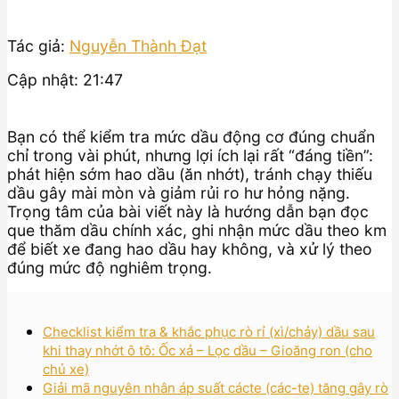
Tác giả:
Nguyễn Thành Đạt
Cập nhật: 21:47
Bạn có thể kiểm tra mức dầu động cơ đúng chuẩn
chỉ trong vài phút, nhưng lợi ích lại rất “đáng tiền”:
phát hiện sớm hao dầu (ăn nhớt), tránh chạy thiếu
dầu gây mài mòn và giảm rủi ro hư hỏng nặng.
Trọng tâm của bài viết này là hướng dẫn bạn đọc
que thăm dầu chính xác, ghi nhận mức dầu theo km
để biết xe đang hao dầu hay không, và xử lý theo
đúng mức độ nghiêm trọng.
Checklist kiểm tra & khắc phục rò rỉ (xì/chảy) dầu sau
khi thay nhớt ô tô: Ốc xả – Lọc dầu – Gioăng ron (cho
chủ xe)
Giải mã nguyên nhân áp suất cácte (các-te) tăng gây rò