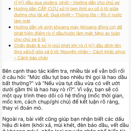
rỉ (rỉ) dầu qua gioăng, phớt – Hướng dẫn cho chủ xe
Hướng dẫn CẤP CỨU xử lý tạm thời sự cố ô tô giữa
đường cho tài xế: Quá nhiệt – Thủng lốp – Rò rỉ nước
làm mát
Hướng dẫn vệ sinh khoang máy (khoang động cơ) để
phát hiện điểm rò rỉ dầu/nước làm mát: Mẹo an toàn
cho chủ xe ô tô
Chẩn đoán & xử lý mùi khét khi rò rỉ (rỉ) dầu dính lên
ống xả/cổ góp xả ô tô: Nguyên nhân – Cách khắc phục
– Cảnh báo cháy
Bên cạnh thao tác kiểm tra, nhiều tài xế vẫn bối rối
ở câu hỏi: “Mức dầu tụt bao nhiêu thì gọi là hao dầu
bất thường?” và “Nếu vừa tụt dầu vừa có vết ướt
dưới gầm thì là hao hay rò rỉ?”. Vì vậy, bạn sẽ có
một quy trình theo dõi có hệ thống (mốc thời gian,
mốc km, cách chụp/ghi chú) để kết luận rõ ràng,
thay vì đoán mò.
Ngoài ra, bài viết cũng giúp bạn nhận biết các dấu
hiệu đi kèm (khói xả, mùi khét, đèn báo dầu, vết dầu