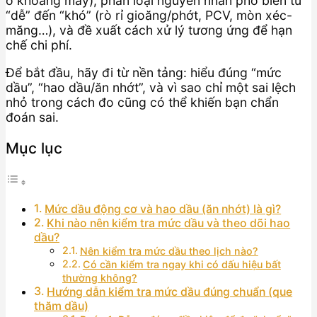
ở khoang máy), phân loại nguyên nhân phổ biến từ
“dễ” đến “khó” (rò rỉ gioăng/phớt, PCV, mòn xéc-
măng…), và đề xuất cách xử lý tương ứng để hạn
chế chi phí.
Để bắt đầu, hãy đi từ nền tảng: hiểu đúng “mức
dầu”, “hao dầu/ăn nhớt”, và vì sao chỉ một sai lệch
nhỏ trong cách đo cũng có thể khiến bạn chẩn
đoán sai.
Mục lục
Mức dầu động cơ và hao dầu (ăn nhớt) là gì?
Khi nào nên kiểm tra mức dầu và theo dõi hao
dầu?
Nên kiểm tra mức dầu theo lịch nào?
Có cần kiểm tra ngay khi có dấu hiệu bất
thường không?
Hướng dẫn kiểm tra mức dầu đúng chuẩn (que
thăm dầu)