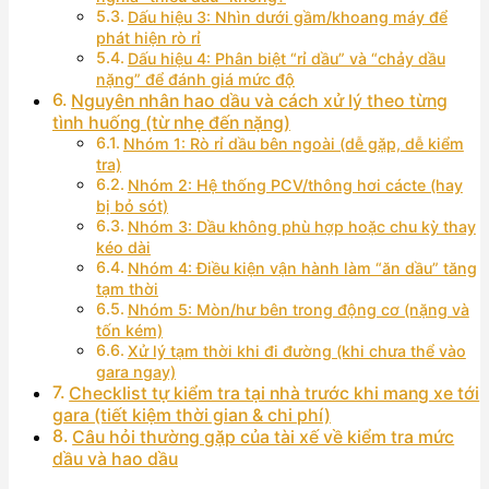
Dấu hiệu 3: Nhìn dưới gầm/khoang máy để
phát hiện rò rỉ
Dấu hiệu 4: Phân biệt “rỉ dầu” và “chảy dầu
nặng” để đánh giá mức độ
Nguyên nhân hao dầu và cách xử lý theo từng
tình huống (từ nhẹ đến nặng)
Nhóm 1: Rò rỉ dầu bên ngoài (dễ gặp, dễ kiểm
tra)
Nhóm 2: Hệ thống PCV/thông hơi cácte (hay
bị bỏ sót)
Nhóm 3: Dầu không phù hợp hoặc chu kỳ thay
kéo dài
Nhóm 4: Điều kiện vận hành làm “ăn dầu” tăng
tạm thời
Nhóm 5: Mòn/hư bên trong động cơ (nặng và
tốn kém)
Xử lý tạm thời khi đi đường (khi chưa thể vào
gara ngay)
Checklist tự kiểm tra tại nhà trước khi mang xe tới
gara (tiết kiệm thời gian & chi phí)
Câu hỏi thường gặp của tài xế về kiểm tra mức
dầu và hao dầu