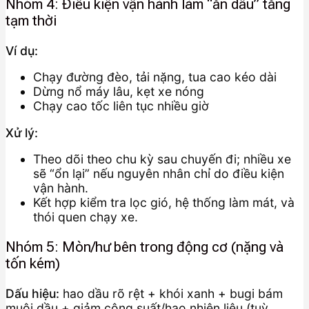
Nhóm 4: Điều kiện vận hành làm “ăn dầu” tăng
tạm thời
Ví dụ:
Chạy đường đèo, tải nặng, tua cao kéo dài
Dừng nổ máy lâu, kẹt xe nóng
Chạy cao tốc liên tục nhiều giờ
Xử lý:
Theo dõi theo chu kỳ sau chuyến đi; nhiều xe
sẽ “ổn lại” nếu nguyên nhân chỉ do điều kiện
vận hành.
Kết hợp kiểm tra lọc gió, hệ thống làm mát, và
thói quen chạy xe.
Nhóm 5: Mòn/hư bên trong động cơ (nặng và
tốn kém)
Dấu hiệu:
hao dầu rõ rệt + khói xanh + bugi bám
muội dầu + giảm công suất/hao nhiên liệu (tuỳ