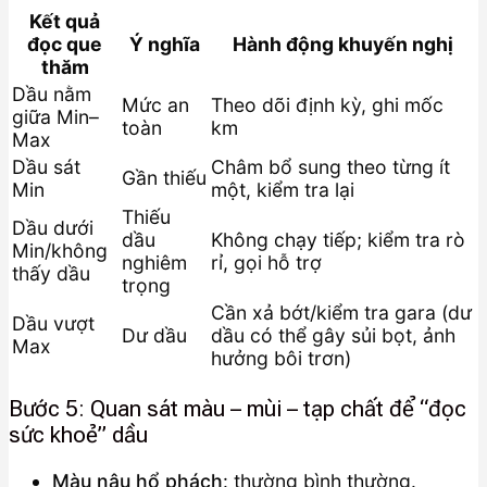
Kết quả
đọc que
Ý nghĩa
Hành động khuyến nghị
thăm
Dầu nằm
Mức an
Theo dõi định kỳ, ghi mốc
giữa Min–
toàn
km
Max
Dầu sát
Châm bổ sung theo từng ít
Gần thiếu
Min
một, kiểm tra lại
Thiếu
Dầu dưới
dầu
Không chạy tiếp; kiểm tra rò
Min/không
nghiêm
rỉ, gọi hỗ trợ
thấy dầu
trọng
Cần xả bớt/kiểm tra gara (dư
Dầu vượt
Dư dầu
dầu có thể gây sủi bọt, ảnh
Max
hưởng bôi trơn)
Bước 5: Quan sát màu – mùi – tạp chất để “đọc
sức khoẻ” dầu
Màu nâu hổ phách
: thường bình thường.