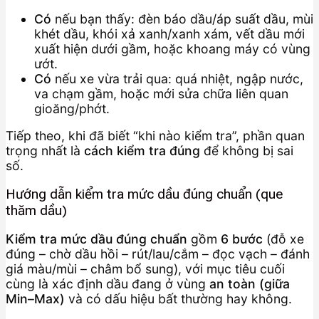
Có
nếu bạn thấy: đèn báo dầu/áp suất dầu, mùi
khét dầu, khói xả xanh/xanh xám, vết dầu mới
xuất hiện dưới gầm, hoặc khoang máy có vùng
ướt.
Có
nếu xe vừa trải qua: quá nhiệt, ngập nước,
va chạm gầm, hoặc mới sửa chữa liên quan
gioăng/phớt.
Tiếp theo, khi đã biết “khi nào kiểm tra”, phần quan
trọng nhất là
cách kiểm tra đúng
để không bị sai
số.
Hướng dẫn kiểm tra mức dầu đúng chuẩn (que
thăm dầu)
Kiểm tra mức dầu đúng chuẩn
gồm
6 bước
(đỗ xe
đúng – chờ dầu hồi – rút/lau/cắm – đọc vạch – đánh
giá màu/mùi – châm bổ sung), với mục tiêu cuối
cùng là xác định dầu đang ở vùng
an toàn (giữa
Min–Max)
và có dấu hiệu bất thường hay không.