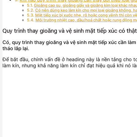
Gioăng cao su, gioăng giấy và gioăng kim loại khác nhau
Có nên dùng keo làm kín cho mọi loại gioăng không, h
Mặt tiếp xúc bị xước nhẹ, rỗ hoặc cong vênh thì còn vệ 
Môi trường nhiệt cao, dầu/hoá chất hoặc rung động m
Quy trình thay gioăng và vệ sinh mặt tiếp xúc có th
Có, quy trình thay gioăng và vệ sinh mặt tiếp xúc cần làm
tháo lắp lại.
Để bắt đầu, chính vấn đề ở heading này là nền tảng cho to
làm kín, nhưng khả năng làm kín chỉ đạt hiệu quả khi nó l