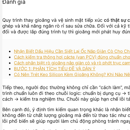
Đánh giá
Quy trình thay gioăng và vệ sinh mặt tiếp xúc
có thật sự 
ghép và khả năng ngăn rò rỉ sau sửa chữa. Đối với cả kỹ t
đối và được lắp đúng trình tự thì gioăng mới phát huy đú
Nhận Biết Dấu Hiệu Cần Siết Lại Ốc Nắp Giàn Cò Cho C
Cách kiểm tra thông hơi cácte (van PCV) đúng chuẩn cho 
Cách phân biệt rò gioăng nắp giàn cò và rò phớt trục ca
BƯỚC 1: PHÂN TÍCH TIÊU ĐỀ VÀ DÀN Ý
Có Nên Trét Keo Silicon Kèm Gioăng Không? Khi Nào N
Tiếp theo, người đọc thường không chỉ cần “cách làm”, m
trình chuẩn luôn đi theo chuỗi logic: chuẩn bị dụng cụ →
cách → kiểm tra nghiệm thu. Chuỗi này giúp hạn chế lỗi tái 
Bên cạnh đó, ý định tìm kiếm quan trọng khác là nhận biế
không đến từ chất lượng gioăng mà đến từ thao tác như cạ
lỗi phổ biến sẽ giúp người làm chủ động phòng tránh ngay