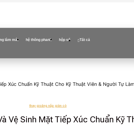
ống làm mát
hệ thống phanh
hộp số
Tất cả
iếp Xúc Chuẩn Kỹ Thuật Cho Kỹ Thuật Viên & Người Tự Là
thay gioăng nắp giàn cò
à Vệ Sinh Mặt Tiếp Xúc Chuẩn Kỹ T