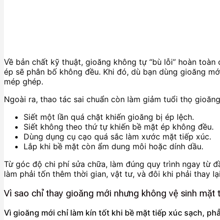
Về bản chất kỹ thuật, gioăng không tự “bù lỗi” hoàn toàn
ép sẽ phân bố không đều. Khi đó, dù bạn dùng gioăng mới
mép ghép.
Ngoài ra, thao tác sai chuẩn còn làm giảm tuổi thọ gioăn
Siết một lần quá chặt khiến gioăng bị ép lệch.
Siết không theo thứ tự khiến bề mặt ép không đều.
Dùng dụng cụ cạo quá sắc làm xước mặt tiếp xúc.
Lắp khi bề mặt còn ẩm dung môi hoặc dính dầu.
Từ góc độ chi phí sửa chữa, làm đúng quy trình ngay từ đầu
làm phải tốn thêm thời gian, vật tư, và đôi khi phải thay
Vì sao chỉ thay gioăng mới nhưng không vệ sinh mặt ti
Vì gioăng mới chỉ làm kín tốt khi bề mặt tiếp xúc sạch, p