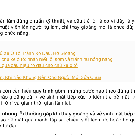
cần làm đúng chuẩn kỹ thuật
, và câu trả lời là
có
vì đây là 
huật viên lẫn người tự làm, chỉ thay gioăng mới là chưa đủ
ng chức năng.
hủ Xe Ô Tô Tránh Rò Dầu, Hở Gioăng
chủ xe ô tô: nhận biết lỗi sớm và tránh hư hỏng nặng
m qua dấu hiệu rò dầu cho chủ xe ô tô
ên, Khi Nào Không Nên Cho Người Mới Sửa Chữa
à còn cần hiểu
quy trình gồm những bước nào theo đúng th
 tháo gioăng cũ → vệ sinh mặt tiếp xúc → kiểm tra bề mặt →
rò rỉ và giảm thời gian làm lại.
t
những lỗi thường gặp khi thay gioăng và vệ sinh mặt tiếp
o bề mặt quá mạnh, lắp sai chiều, siết lệch lực hoặc bỏ q
 từ đầu.