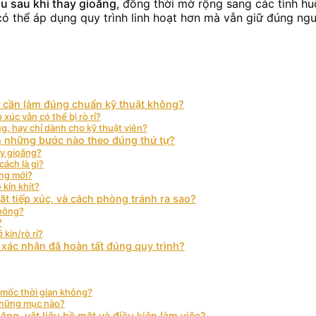
hu sau khi thay gioăng
, đồng thời mở rộng sang các tình hu
có thể áp dụng quy trình linh hoạt hơn mà vẫn giữ đúng nguy
sự cần làm đúng chuẩn kỹ thuật không?
xúc vẫn có thể bị rò rỉ?
g, hay chỉ dành cho kỹ thuật viên?
ồm những bước nào theo đúng thứ tự?
ay gioăng?
ách là gì?
ăng mới?
 kín khít?
ặt tiếp xúc, và cách phòng tránh ra sao?
không?
?
kín/rò rỉ?
 xác nhận đã hoàn tất đúng quy trình?
o mốc thời gian không?
 những mục nào?
ăng, vật liệu bề mặt và điều kiện làm việc?