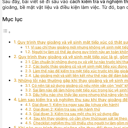
Sau đây, bài viết sẽ đi sâu vào
cách kiểm tra và nghiệm t
gioăng, bề mặt vật liệu và điều kiện làm việc. Từ đó, bạn 
Mục lục
Quy trình thay gioăng và vệ sinh mặt tiếp xúc có thật 
Vì sao chỉ thay gioăng mới nhưng không vệ sinh mặt tiếp 
Người tự làm có thể áp dụng quy trình này an toàn khôn
Quy trình thay gioăng và vệ sinh mặt tiếp xúc là gì, g
Cần chuẩn bị những dụng cụ và vật tư nào trước khi th
Các bước tháo gioăng cũ và vệ sinh mặt tiếp xúc đúng c
Làm thế nào để kiểm tra mặt tiếp xúc trước khi lắp gio
Lắp gioăng mới và siết liên kết như thế nào để đảm bảo
Những lỗi nào thường gặp khi thay gioăng và vệ sinh m
Có nên tái sử dụng gioăng cũ nếu nhìn vẫn còn “mới” 
Sai lầm nào dễ làm hỏng mặt tiếp xúc trong lúc vệ sinh
Dấu hiệu nào cho thấy lắp xong nhưng khả năng vẫn hở 
Làm sao kiểm tra và nghiệm thu sau khi thay gioăng để
Giai đoạn 1: Kiểm tra ngay sau lắp (chưa vận hành)
Giai đoạn 2: Kiểm tra sau vận hành thử
Giai đoạn 3: Kiểm tra sau một chu kỳ sử dụng đầu
Sau khi thay gioăng, có cần chạy thử/quan sát lại the
Checklist nghiệm thu tối thiểu cho người tự làm gồm
Khi nào quy trình thay gioăng cần thay đổi theo loại gio