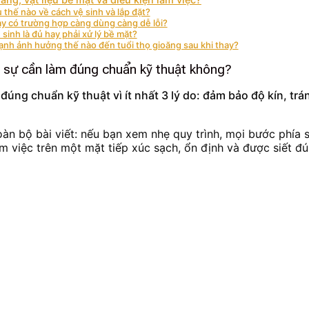
 thế nào về cách vệ sinh và lắp đặt?
ay có trường hợp càng dùng càng dễ lỗi?
sinh là đủ hay phải xử lý bề mặt?
ạnh ảnh hưởng thế nào đến tuổi thọ gioăng sau khi thay?
ật sự cần làm đúng chuẩn kỹ thuật không?
 đúng chuẩn kỹ thuật vì ít nhất 3 lý do: đảm bảo độ kín, t
àn bộ bài viết: nếu bạn xem nhẹ quy trình, mọi bước phía sa
àm việc trên một mặt tiếp xúc sạch, ổn định và được siết đú