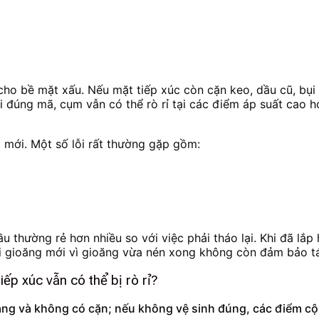
 cho bề mặt xấu. Nếu mặt tiếp xúc còn cặn keo, dầu cũ, bụi
 đúng mã, cụm vẫn có thể rò rỉ tại các điểm áp suất cao 
g mới. Một số lỗi rất thường gặp gồm:
 thường rẻ hơn nhiều so với việc phải tháo lại. Khi đã lắp h
 lại gioăng mới vì gioăng vừa nén xong không còn đảm bảo t
ếp xúc vẫn có thể bị rò rỉ?
hẳng và không có cặn; nếu không vệ sinh đúng, các điểm cộm