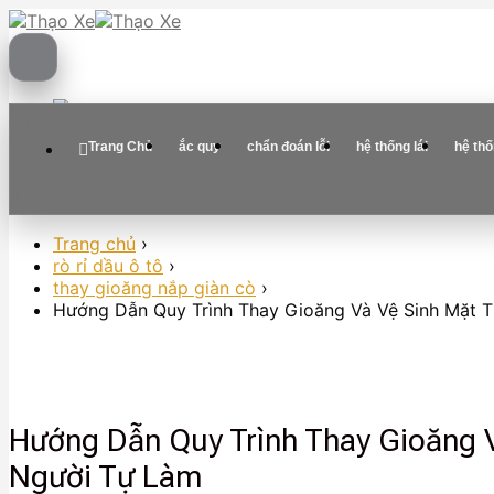
Skip
to
content
Trang Chủ
ắc quy
chẩn đoán lỗi
hệ thống lái
hệ th
Trang chủ
›
rò rỉ dầu ô tô
›
thay gioăng nắp giàn cò
›
Hướng Dẫn Quy Trình Thay Gioăng Và Vệ Sinh Mặt T
Hướng Dẫn Quy Trình Thay Gioăng V
Người Tự Làm