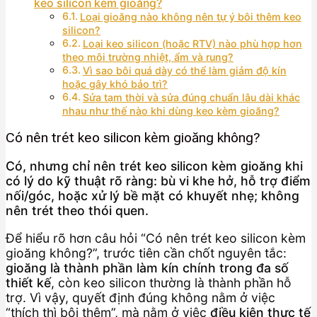
keo silicon kèm gioăng?
Loại gioăng nào không nên tự ý bôi thêm keo
silicon?
Loại keo silicon (hoặc RTV) nào phù hợp hơn
theo môi trường nhiệt, ẩm và rung?
Vì sao bôi quá dày có thể làm giảm độ kín
hoặc gây khó bảo trì?
Sửa tạm thời và sửa đúng chuẩn lâu dài khác
nhau như thế nào khi dùng keo kèm gioăng?
Có nên trét keo silicon kèm gioăng không?
Có, nhưng chỉ nên trét keo silicon kèm gioăng khi
có lý do kỹ thuật rõ ràng: bù vi khe hở, hỗ trợ điểm
nối/góc, hoặc xử lý bề mặt có khuyết nhẹ; không
nên trét theo thói quen.
Để hiểu rõ hơn câu hỏi “Có nên trét keo silicon kèm
gioăng không?”, trước tiên cần chốt nguyên tắc:
gioăng là thành phần làm kín chính trong đa số
thiết kế
, còn keo silicon thường là thành phần hỗ
trợ. Vì vậy, quyết định đúng không nằm ở việc
“thích thì bôi thêm”, mà nằm ở việc
điều kiện thực tế