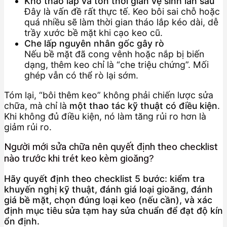
Khó tháo lắp và tốn thời gian vệ sinh lần sau
Đây là vấn đề rất thực tế. Keo bôi sai chỗ hoặc
quá nhiều sẽ làm thời gian tháo lắp kéo dài, dễ
trầy xước bề mặt khi cạo keo cũ.
Che lấp nguyên nhân gốc gây rò
Nếu bề mặt đã cong vênh hoặc nắp bị biến
dạng, thêm keo chỉ là “che triệu chứng”. Mối
ghép vẫn có thể rò lại sớm.
Tóm lại, “bôi thêm keo” không phải chiến lược sửa
chữa, mà chỉ là
một thao tác kỹ thuật có điều kiện
.
Khi không đủ điều kiện, nó làm tăng rủi ro hơn là
giảm rủi ro.
Người mới sửa chữa nên quyết định theo checklist
nào trước khi trét keo kèm gioăng?
Hãy quyết định theo checklist 5 bước: kiểm tra
khuyến nghị kỹ thuật, đánh giá loại gioăng, đánh
giá bề mặt, chọn đúng loại keo (nếu cần), và xác
định mục tiêu sửa tạm hay sửa chuẩn để đạt độ kín
ổn định.