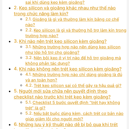
sai khi dùng keo kèm gioăng?
Keo silicon và gioăng khác nhau như thế nào
trong chức năng làm kín?
Gioăng là gì và thường làm kín bằng cơ chế
nào?
Keo silicon là gì và thường hỗ trợ làm kín trong
trường hợp nào?
Khi nào nên trét keo silicon kèm gioăng?
Những trường hợp nào nên dùng keo silicon
như lớp hỗ trợ cho gioăng?
Nên bôi keo ở vị trí nào để hỗ trợ gioăng mà
không phản tác dụng?
Khi nào không nên trét keo silicon kèm gioăng?
Những trường hợp nào chỉ dùng gioăng là đủ
và an toàn hơn?
Trét keo silicon sai có thể gây ra hậu quả gì?
Người mới sửa chữa nên quyết định theo
checklist nào trước khi trét keo kèm gioăng?
Checklist 5 bước quyết định “trét hay không
trét” là gì?
Nếu bắt buộc dùng kèm, cách trét cơ bản nào
giúp giảm lỗi cho người mới?
Những lưu ý kỹ thuật nào dễ bị bỏ qua khi trét