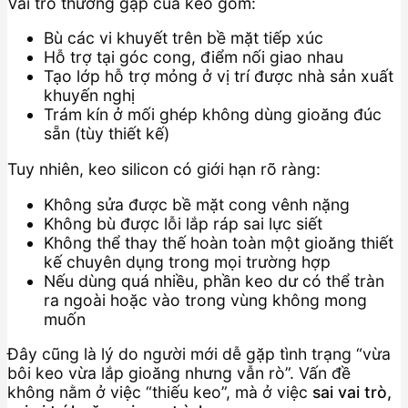
Vai trò thường gặp của keo gồm:
Bù các vi khuyết trên bề mặt tiếp xúc
Hỗ trợ tại góc cong, điểm nối giao nhau
Tạo lớp hỗ trợ mỏng ở vị trí được nhà sản xuất
khuyến nghị
Trám kín ở mối ghép không dùng gioăng đúc
sẵn (tùy thiết kế)
Tuy nhiên, keo silicon có giới hạn rõ ràng:
Không sửa được bề mặt cong vênh nặng
Không bù được lỗi lắp ráp sai lực siết
Không thể thay thế hoàn toàn một gioăng thiết
kế chuyên dụng trong mọi trường hợp
Nếu dùng quá nhiều, phần keo dư có thể tràn
ra ngoài hoặc vào trong vùng không mong
muốn
Đây cũng là lý do người mới dễ gặp tình trạng “vừa
bôi keo vừa lắp gioăng nhưng vẫn rò”. Vấn đề
không nằm ở việc “thiếu keo”, mà ở việc
sai vai trò,