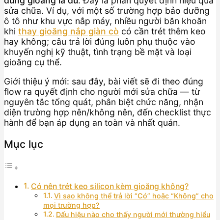
dùng gioăng là đủ
. Đây là phần quyết định hiệu quả
sửa chữa. Ví dụ, với một số trường hợp bảo dưỡng
ô tô như khu vực nắp máy, nhiều người băn khoăn
khi
thay gioăng nắp giàn cò
có cần trét thêm keo
hay không; câu trả lời đúng luôn phụ thuộc vào
khuyến nghị kỹ thuật, tình trạng bề mặt và loại
gioăng cụ thể.
Giới thiệu ý mới: sau đây, bài viết sẽ đi theo đúng
flow ra quyết định cho người mới sửa chữa — từ
nguyên tắc tổng quát, phân biệt chức năng, nhận
diện trường hợp nên/không nên, đến checklist thực
hành để bạn áp dụng an toàn và nhất quán.
Mục lục
Có nên trét keo silicon kèm gioăng không?
Vì sao không thể trả lời “Có” hoặc “Không” cho
mọi trường hợp?
Dấu hiệu nào cho thấy người mới thường hiểu