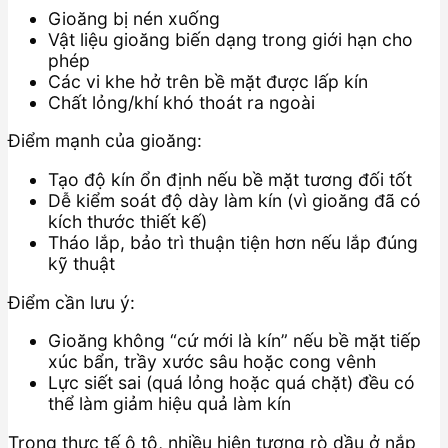
Gioăng bị nén xuống
Vật liệu gioăng biến dạng trong giới hạn cho
phép
Các vi khe hở trên bề mặt được lấp kín
Chất lỏng/khí khó thoát ra ngoài
Điểm mạnh của gioăng:
Tạo độ kín ổn định nếu bề mặt tương đối tốt
Dễ kiểm soát độ dày làm kín (vì gioăng đã có
kích thước thiết kế)
Tháo lắp, bảo trì thuận tiện hơn nếu lắp đúng
kỹ thuật
Điểm cần lưu ý:
Gioăng không “cứ mới là kín” nếu bề mặt tiếp
xúc bẩn, trầy xước sâu hoặc cong vênh
Lực siết sai (quá lỏng hoặc quá chặt) đều có
thể làm giảm hiệu quả làm kín
Trong thực tế ô tô, nhiều hiện tượng rò dầu ở nắp