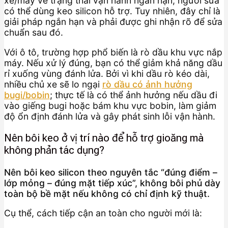
xe/máy về trạng thái vận hành ngắn hạn, người sửa
có thể dùng keo silicon hỗ trợ. Tuy nhiên, đây chỉ là
giải pháp ngắn hạn và phải được ghi nhận rõ để sửa
chuẩn sau đó.
Với ô tô, trường hợp phổ biến là rò dầu khu vực nắp
máy. Nếu xử lý đúng, bạn có thể giảm khả năng dầu
rỉ xuống vùng đánh lửa. Bởi vì khi dầu rò kéo dài,
nhiều chủ xe sẽ lo ngại
rò dầu có ảnh hưởng
bugi/bobin
; thực tế là có thể ảnh hưởng nếu dầu đi
vào giếng bugi hoặc bám khu vực bobin, làm giảm
độ ổn định đánh lửa và gây phát sinh lỗi vận hành.
Nên bôi keo ở vị trí nào để hỗ trợ gioăng mà
không phản tác dụng?
Nên bôi keo silicon theo nguyên tắc “đúng điểm –
lớp mỏng – đúng mặt tiếp xúc”, không bôi phủ dày
toàn bộ bề mặt nếu không có chỉ định kỹ thuật.
Cụ thể, cách tiếp cận an toàn cho người mới là: