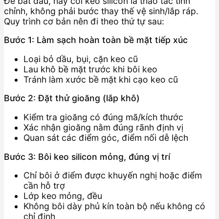
Để bắt đầu, hãy coi keo silicon là thao tác tinh
chỉnh, không phải bước thay thế vệ sinh/lắp ráp.
Quy trình cơ bản nên đi theo thứ tự sau:
Bước 1: Làm sạch hoàn toàn bề mặt tiếp xúc
Loại bỏ dầu, bụi, cặn keo cũ
Lau khô bề mặt trước khi bôi keo
Tránh làm xước bề mặt khi cạo keo cũ
Bước 2: Đặt thử gioăng (lắp khô)
Kiểm tra gioăng có đúng mã/kích thước
Xác nhận gioăng nằm đúng rãnh định vị
Quan sát các điểm góc, điểm nối dễ lệch
Bước 3: Bôi keo silicon mỏng, đúng vị trí
Chỉ bôi ở điểm được khuyến nghị hoặc điểm
cần hỗ trợ
Lớp keo mỏng, đều
Không bôi dày phủ kín toàn bộ nếu không có
chỉ định