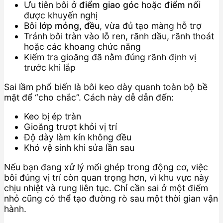
Ưu tiên bôi ở
điểm giao góc
hoặc
điểm nối
được khuyến nghị
Bôi
lớp mỏng, đều
, vừa đủ tạo màng hỗ trợ
Tránh bôi tràn vào lỗ ren, rãnh dầu, rãnh thoát
hoặc các khoang chức năng
Kiểm tra gioăng đã nằm đúng rãnh định vị
trước khi lắp
Sai lầm phổ biến là bôi keo dày quanh toàn bộ bề
mặt để “cho chắc”. Cách này dễ dẫn đến:
Keo bị ép tràn
Gioăng trượt khỏi vị trí
Độ dày làm kín không đều
Khó vệ sinh khi sửa lần sau
Nếu bạn đang xử lý mối ghép trong động cơ, việc
bôi đúng vị trí còn quan trọng hơn, vì khu vực này
chịu nhiệt và rung liên tục. Chỉ cần sai ở một điểm
nhỏ cũng có thể tạo đường rò sau một thời gian vận
hành.