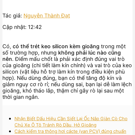
Tác giả:
Nguyễn Thành Đạt
Cập nhật: 12:42
Có,
có thể trét keo silicon kèm gioăng
trong một
số trường hợp, nhưng
không phải lúc nào cũng
nên
. Điểm mấu chốt là phải xác định đúng vai trò
của gioăng (chi tiết làm kín chính) và vai trò của keo
silicon (vật liệu hỗ trợ làm kín trong điều kiện phù
hợp). Nếu dùng đúng, bạn có thể tăng độ kín và
giảm nguy cơ rò rỉ; nếu dùng sai, bạn lại dễ làm lệch
gioăng, khó tháo lắp, thậm chí gây rò lại sau một
thời gian ngắn.
Nhận Biết Dấu Hiệu Cần Siết Lại Ốc Nắp Giàn Cò Cho
Chủ Xe Ô Tô Tránh Rò Dầu, Hở Gioăng
Cách kiểm tra thông hơi cácte (van PCV) đúng chuẩn