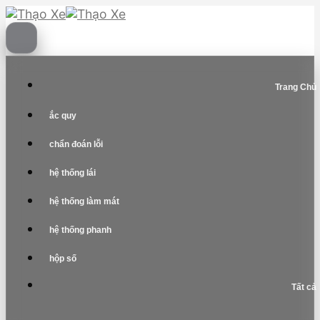
Skip
to
content
Trang Chủ
ắc quy
chẩn đoán lỗi
hệ thống lái
hệ thống làm mát
hệ thống phanh
hộp số
Tất cả