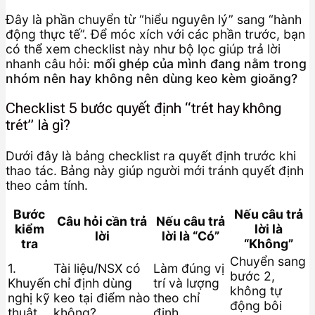
Đây là phần chuyển từ “hiểu nguyên lý” sang “hành
động thực tế”. Để móc xích với các phần trước, bạn
có thể xem checklist này như bộ lọc giúp trả lời
nhanh câu hỏi:
mối ghép của mình đang nằm trong
nhóm nên hay không nên dùng keo kèm gioăng?
Checklist 5 bước quyết định “trét hay không
trét” là gì?
Dưới đây là bảng checklist ra quyết định trước khi
thao tác. Bảng này giúp người mới tránh quyết định
theo cảm tính.
Bước
Nếu câu trả
Câu hỏi cần trả
Nếu câu trả
kiểm
lời là
lời
lời là “Có”
tra
“Không”
Chuyển sang
1.
Tài liệu/NSX có
Làm đúng vị
bước 2,
Khuyến
chỉ định dùng
trí và lượng
không tự
nghị kỹ
keo tại điểm nào
theo chỉ
động bôi
thuật
không?
định