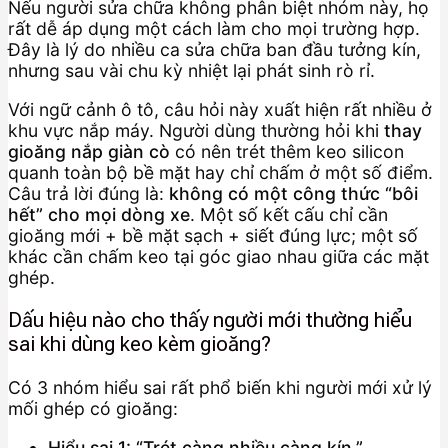
Nếu người sửa chữa không phân biệt nhóm này, họ
rất dễ áp dụng một cách làm cho mọi trường hợp.
Đây là lý do nhiều ca sửa chữa ban đầu tưởng kín,
nhưng sau vài chu kỳ nhiệt lại phát sinh rò rỉ.
Với ngữ cảnh ô tô, câu hỏi này xuất hiện rất nhiều ở
khu vực nắp máy. Người dùng thường hỏi khi
thay
gioăng nắp giàn cò
có nên trét thêm keo silicon
quanh toàn bộ bề mặt hay chỉ chấm ở một số điểm.
Câu trả lời đúng là:
không có một công thức “bôi
hết” cho mọi dòng xe
. Một số kết cấu chỉ cần
gioăng mới + bề mặt sạch + siết đúng lực; một số
khác cần chấm keo tại góc giao nhau giữa các mặt
ghép.
Dấu hiệu nào cho thấy người mới thường hiểu
sai khi dùng keo kèm gioăng?
Có 3 nhóm hiểu sai rất phổ biến khi người mới xử lý
mối ghép có gioăng:
Hiểu sai 1: “Trét càng nhiều càng kín.”