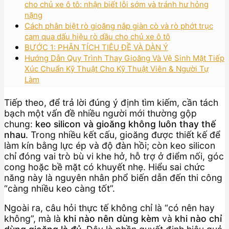
cho chủ xe ô tô: nhận biết lỗi sớm và tránh hư hỏng
nặng
Cách phân biệt rò gioăng nắp giàn cò và rò phớt trục
cam qua dấu hiệu rò dầu cho chủ xe ô tô
BƯỚC 1: PHÂN TÍCH TIÊU ĐỀ VÀ DÀN Ý
Hướng Dẫn Quy Trình Thay Gioăng Và Vệ Sinh Mặt Tiếp
Xúc Chuẩn Kỹ Thuật Cho Kỹ Thuật Viên & Người Tự
Làm
Tiếp theo, để trả lời đúng ý định tìm kiếm, cần tách
bạch một vấn đề nhiều người mới thường gộp
chung:
keo silicon và gioăng không luôn thay thế
nhau
. Trong nhiều kết cấu, gioăng được thiết kế để
làm kín bằng lực ép và độ đàn hồi; còn keo silicon
chỉ đóng vai trò bù vi khe hở, hỗ trợ ở điểm nối, góc
cong hoặc bề mặt có khuyết nhẹ. Hiểu sai chức
năng này là nguyên nhân phổ biến dẫn đến thi công
“càng nhiều keo càng tốt”.
Ngoài ra, câu hỏi thực tế không chỉ là “có nên hay
không”, mà là
khi nào nên dùng kèm
và
khi nào chỉ