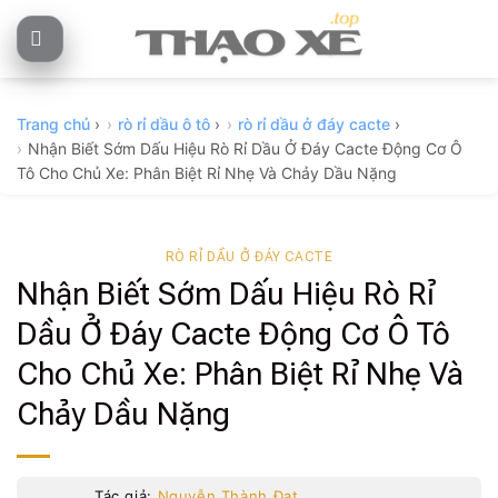
Skip
to
content
Trang chủ
›
rò rỉ dầu ô tô
›
rò rỉ dầu ở đáy cacte
›
Nhận Biết Sớm Dấu Hiệu Rò Rỉ Dầu Ở Đáy Cacte Động Cơ Ô
Tô Cho Chủ Xe: Phân Biệt Rỉ Nhẹ Và Chảy Dầu Nặng
RÒ RỈ DẦU Ở ĐÁY CACTE
Nhận Biết Sớm Dấu Hiệu Rò Rỉ
Dầu Ở Đáy Cacte Động Cơ Ô Tô
Cho Chủ Xe: Phân Biệt Rỉ Nhẹ Và
Chảy Dầu Nặng
Tác giả:
Nguyễn Thành Đạt