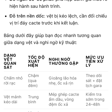
hiện hành sau hành trình.
Đỗ trên nền dốc
: vệt bị kéo lệch, cần đối chiếu
vị trí đáy cacte trước khi kết luận.
Bảng dưới đây giúp bạn đọc nhanh tương quan
giữa dạng vệt và nghi ngờ kỹ thuật:
DẠNG
TỐC ĐỘ
MỨC ƯU
VỆT
NGHI NGỜ
XUẤT
TIÊN XỬ
QUAN
THƯỜNG GẶP
HIỆN
LÝ
SÁT
Chậm
Theo dõi
Chấm nhỏ
Gioăng lão hóa
(qua
sát + đặt
rời rạc
nhẹ, ốc xả rịn
đêm)
lịch gara
Mép ghép cacte
Kiểm tra
Vệt mảnh
Trung
ẩm dầu, vòng
sớm trong
kéo dài
bình
đệm ốc xả
24–48h