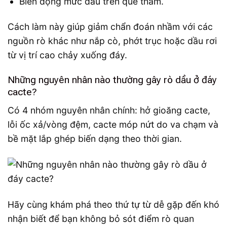
Biến động mức dầu trên que thăm.
Cách làm này giúp giảm chẩn đoán nhầm với các
nguồn rò khác như nắp cò, phớt trục hoặc dầu rơi
từ vị trí cao chảy xuống đáy.
Những nguyên nhân nào thường gây rò dầu ở đáy
cacte?
Có 4 nhóm nguyên nhân chính: hở gioăng cacte,
lỗi ốc xả/vòng đệm, cacte móp nứt do va chạm và
bề mặt lắp ghép biến dạng theo thời gian.
Hãy cùng khám phá theo thứ tự từ dễ gặp đến khó
nhận biết để bạn không bỏ sót điểm rò quan