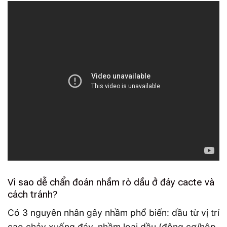
Vì sao dễ chẩn đoán nhầm rò dầu ở đáy cacte và
cách tránh?
Có 3 nguyên nhân gây nhầm phổ biến: dầu từ vị trí
cao chảy xuống đáy, nhầm loại dầu (động cơ/hộp