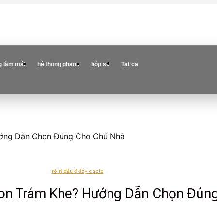
g làm mát
hệ thống phanh
hộp số
Tất cả
ướng Dẫn Chọn Đúng Cho Chủ Nhà
rò rỉ dầu ở đáy cacte
con Trám Khe? Hướng Dẫn Chọn Đún