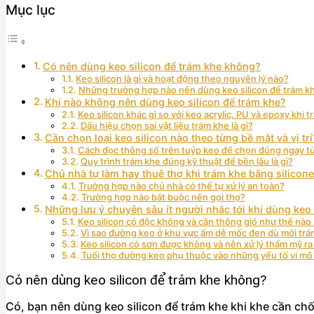
Mục lục
Có nên dùng keo silicon để trám khe không?
Keo silicon là gì và hoạt động theo nguyên lý nào?
Những trường hợp nào nên dùng keo silicon để trám k
Khi nào không nên dùng keo silicon để trám khe?
Keo silicon khác gì so với keo acrylic, PU và epoxy khi 
Dấu hiệu chọn sai vật liệu trám khe là gì?
Cần chọn loại keo silicon nào theo từng bề mặt và vị trí
Cách đọc thông số trên tuýp keo để chọn đúng ngay t
Quy trình trám khe đúng kỹ thuật để bền lâu là gì?
Chủ nhà tự làm hay thuê thợ khi trám khe bằng silicon
Trường hợp nào chủ nhà có thể tự xử lý an toàn?
Trường hợp nào bắt buộc nên gọi thợ?
Những lưu ý chuyên sâu ít người nhắc tới khi dùng keo s
Keo silicon có độc không và cần thông gió như thế nào 
Vì sao đường keo ở khu vực ẩm dễ mốc đen dù mới trá
Keo silicon có sơn được không và nên xử lý thẩm mỹ ra
Tuổi thọ đường keo phụ thuộc vào những yếu tố vi mô
Có nên dùng keo silicon để trám khe không?
Có, bạn nên dùng keo silicon để trám khe khi khe cần chốn