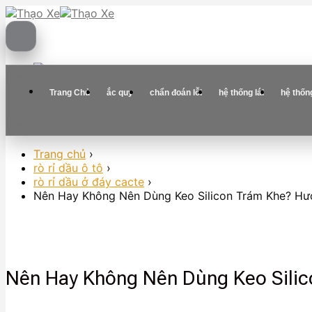
Skip
to
content
Trang Chủ
ắc quy
chẩn đoán lỗi
hệ thống lái
hệ thốn
Trang chủ
›
rò rỉ dầu ô tô
›
rò rỉ dầu ở đáy cacte
›
Nên Hay Không Nên Dùng Keo Silicon Trám Khe? H
Nên Hay Không Nên Dùng Keo Sili