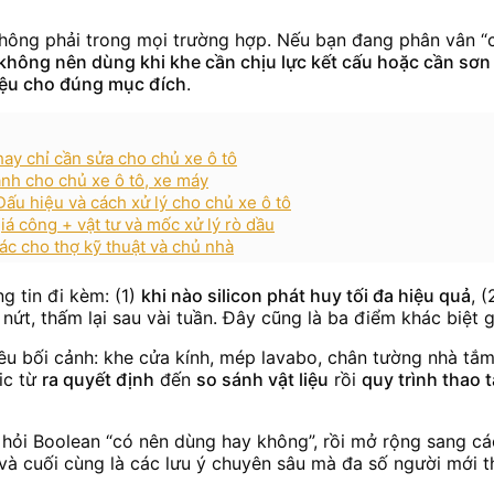
ông phải trong mọi trường hợp. Nếu bạn đang phân vân “có
 không nên dùng khi khe cần chịu lực kết cấu hoặc cần sơ
iệu cho đúng mục đích
.
hay chỉ cần sửa cho chủ xe ô tô
anh cho chủ xe ô tô, xe máy
Dấu hiệu và cách xử lý cho chủ xe ô tô
iá công + vật tư và mốc xử lý rò dầu
ác cho thợ kỹ thuật và chủ nhà
g tin đi kèm: (1)
khi nào silicon phát huy tối đa hiệu quả
, 
t, thấm lại sau vài tuần. Đây cũng là ba điểm khác biệt g
u bối cảnh: khe cửa kính, mép lavabo, chân tường nhà tắm,
gic từ
ra quyết định
đến
so sánh vật liệu
rồi
quy trình thao 
âu hỏi Boolean “có nên dùng hay không”, rồi mở rộng sang 
 và cuối cùng là các lưu ý chuyên sâu mà đa số người mới 