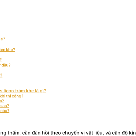
he?
trám khe?
?
ừ đầu?
e?
ilicon trám khe là gì?
khi thi công?
m?
 sao?
 nào?
g thấm, cần đàn hồi theo chuyển vị vật liệu, và cần độ kín