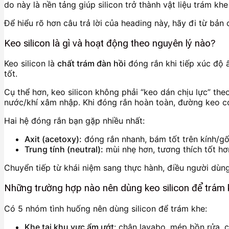
do này là nền tảng giúp silicon trở thành vật liệu trám kh
Để hiểu rõ hơn câu trả lời của heading này, hãy đi từ bản 
Keo silicon là gì và hoạt động theo nguyên lý nào?
Keo silicon là
chất trám đàn hồi
đóng rắn khi tiếp xúc độ 
tốt.
Cụ thể hơn, keo silicon không phải “keo dán chịu lực” th
nước/khí xâm nhập. Khi đóng rắn hoàn toàn, đường keo có 
Hai hệ đóng rắn bạn gặp nhiều nhất:
Axit (acetoxy):
đóng rắn nhanh, bám tốt trên kính/gố
Trung tính (neutral):
mùi nhẹ hơn, tương thích tốt hơn
Chuyển tiếp từ khái niệm sang thực hành, điều người dùng 
Những trường hợp nào nên dùng keo silicon để trám
Có 5 nhóm tình huống nên dùng silicon để trám khe:
Khe tại khu vực ẩm ướt
: chân lavabo, mép bồn rửa, 