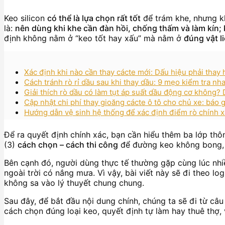
Keo silicon
có thể là lựa chọn rất tốt
để trám khe, nhưng kh
là:
nên dùng khi khe cần đàn hồi, chống thấm và làm kín;
định không nằm ở “keo tốt hay xấu” mà nằm ở
đúng vật l
Xác định khi nào cần thay cácte mới: Dấu hiệu phải thay 
Cách tránh rò rỉ dầu sau khi thay dầu: 9 mẹo kiểm tra nh
Giải thích rò dầu có làm tụt áp suất dầu động cơ không? 
Cập nhật chi phí thay gioăng cácte ô tô cho chủ xe: báo g
Hướng dẫn vệ sinh hệ thống để xác định điểm rò chính x
Để ra quyết định chính xác, bạn cần hiểu thêm ba lớp thôn
(3)
cách chọn – cách thi công
để đường keo không bong, nứ
Bên cạnh đó, người dùng thực tế thường gặp cùng lúc nhiề
ngoài trời có nắng mưa. Vì vậy, bài viết này sẽ đi theo lo
không sa vào lý thuyết chung chung.
Sau đây, để bắt đầu nội dung chính, chúng ta sẽ đi từ c
cách chọn đúng loại keo, quyết định tự làm hay thuê thợ,