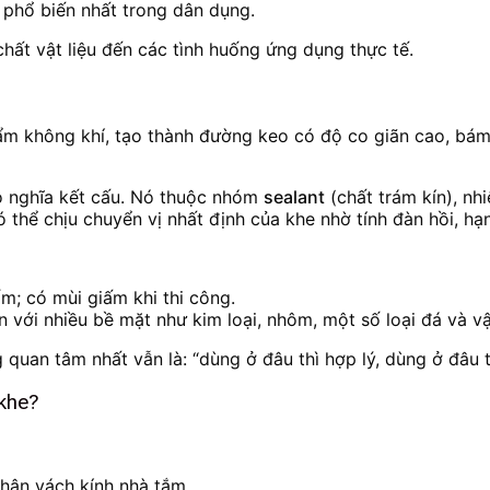
e phổ biến nhất trong dân dụng.
chất vật liệu đến các tình huống ứng dụng thực tế.
ẩm không khí, tạo thành đường keo có độ co giãn cao, bám
eo nghĩa kết cấu. Nó thuộc nhóm
sealant
(chất trám kín), nh
thể chịu chuyển vị nhất định của khe nhờ tính đàn hồi, hạn
m; có mùi giấm khi thi công.
 với nhiều bề mặt như kim loại, nhôm, một số loại đá và vật
quan tâm nhất vẫn là: “dùng ở đâu thì hợp lý, dùng ở đâu t
 khe?
chân vách kính nhà tắm.