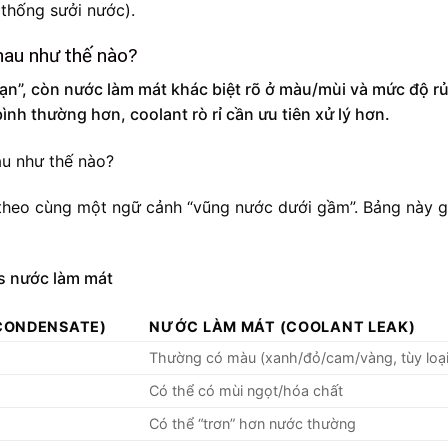
 thống sưởi nước).
hau như thế nào?
ạn”, còn nước làm mát khác biệt rõ ở màu/mùi và mức độ rủ
nh thường hơn, coolant rò rỉ cần ưu tiên xử lý hơn.
u theo cùng một ngữ cảnh “vũng nước dưới gầm”. Bảng này g
vs nước làm mát
 CONDENSATE)
NƯỚC LÀM MÁT (COOLANT LEAK)
Thường có màu (xanh/đỏ/cam/vàng, tùy loại
Có thể có mùi ngọt/hóa chất
Có thể “trơn” hơn nước thường