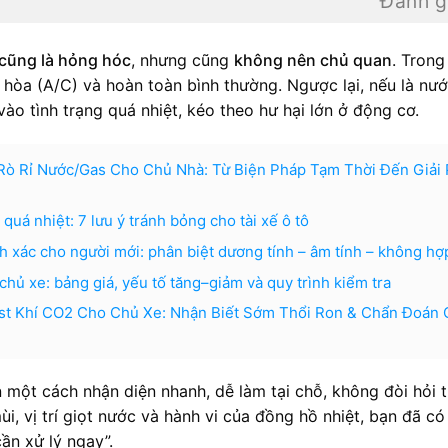
Đánh g
 cũng là hỏng hóc
, nhưng cũng
không nên chủ quan
. Trong
 hòa (A/C) và hoàn toàn bình thường. Ngược lại, nếu là nư
vào tình trạng quá nhiệt, kéo theo hư hại lớn ở động cơ.
Rò Rỉ Nước/Gas Cho Chủ Nhà: Từ Biện Pháp Tạm Thời Đến Giải
uá nhiệt: 7 lưu ý tránh bỏng cho tài xế ô tô
h xác cho người mới: phân biệt dương tính – âm tính – không hợ
o chủ xe: bảng giá, yếu tố tăng–giảm và quy trình kiểm tra
st Khí CO2 Cho Chủ Xe: Nhận Biết Sớm Thổi Ron & Chẩn Đoán 
 một cách nhận diện nhanh, dễ làm tại chỗ, không đòi hỏi 
ùi, vị trí giọt nước và hành vi của đồng hồ nhiệt, bạn đã có
ần xử lý ngay”.