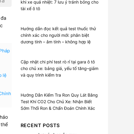
iá
khi xe quá nhiệt: 7 lưu ý tránh bỏng cho
tài xế ô tô
 đa
ớc
Hướng dẫn đọc kết quả test thuốc thử
chính xác cho người mới: phân biệt
dương tính – âm tính – không hợp lệ
 Pháp
Cập nhật chi phí test rò rỉ tại gara ô tô
cho chủ xe: bảng giá, yếu tố tăng–giảm
p lệ
và quy trình kiểm tra
Chính
Hướng Dẫn Kiểm Tra Ron Quy Lát Bằng
Test Khí CO2 Cho Chủ Xe: Nhận Biết
Sớm Thổi Ron & Chẩn Đoán Chính Xác
tháo
 thể
RECENT POSTS