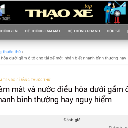
THỐNG LÁI
HỆ THỐNG LÀM MÁT
HỆ THỐNG PHANH
HỘP SỐ
ng thuốc thử
›
u hòa dưới gầm ô tô cho tài xế mới: nhận biết nhanh bình thường hay
M TRA RÒ RỈ BẰNG THUỐC THỬ
 làm mát và nước điều hòa dưới gầm ô
nhanh bình thường hay nguy hiểm
Đánh giá