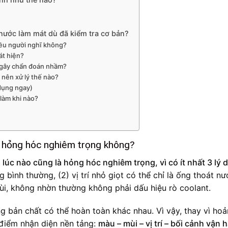
nước làm mát dù đã kiểm tra cơ bản?
iều người nghĩ không?
hát hiện?
ể gây chẩn đoán nhầm?
 nên xử lý thế nào?
dụng ngay)
 làm khi nào?
à hỏng hóc nghiêm trọng không?
úc nào cũng là hỏng hóc nghiêm trọng, vì có ít nhất 3 lý d
 bình thường, (2) vị trí nhỏ giọt có thể chỉ là ống thoát n
mùi, không nhờn thường không phải dấu hiệu rò coolant.
g bản chất có thể hoàn toàn khác nhau. Vì vậy, thay vì ho
điểm nhận diện nền tảng:
màu – mùi – vị trí – bối cảnh vận 