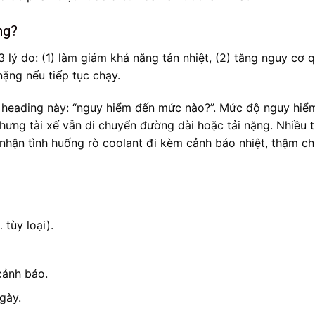
ng?
 3 lý do: (1) làm giảm khả năng tản nhiệt, (2) tăng nguy cơ 
nặng nếu tiếp tục chạy.
a heading này: “nguy hiểm đến mức nào?”. Mức độ nguy hiể
 nhưng tài xế vẫn di chuyển đường dài hoặc tải nặng. Nhiều 
nhận tình huống rò coolant đi kèm cảnh báo nhiệt, thậm ch
tùy loại).
cảnh báo.
gày.