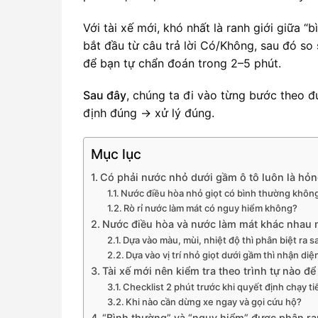
Với tài xế mới, khó nhất là ranh giới giữa “
bắt đầu từ câu trả lời Có/Không, sau đó so 
để bạn tự chẩn đoán trong 2–5 phút.
Sau đây
, chúng ta đi vào từng bước theo 
định đúng → xử lý đúng.
Mục lục
Có phải nước nhỏ dưới gầm ô tô luôn là hỏ
Nước điều hòa nhỏ giọt có bình thường khôn
Rò rỉ nước làm mát có nguy hiểm không?
Nước điều hòa và nước làm mát khác nhau 
Dựa vào màu, mùi, nhiệt độ thì phân biệt ra s
Dựa vào vị trí nhỏ giọt dưới gầm thì nhận di
Tài xế mới nên kiểm tra theo trình tự nào đ
Checklist 2 phút trước khi quyết định chạy ti
Khi nào cần dừng xe ngay và gọi cứu hộ?
“Bình thường” và “nguy hiểm” được phân ra