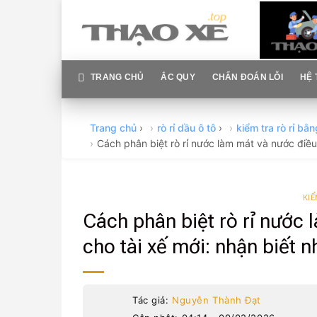
Skip
to
content
TRANG CHỦ
ẮC QUY
CHẨN ĐOÁN LỖI
HỆ 
Trang chủ
›
rò rỉ dầu ô tô
›
kiểm tra rò rỉ bằ
Cách phân biệt rò rỉ nước làm mát và nước điề
KIỂ
Cách phân biệt rò rỉ nước
cho tài xế mới: nhận biết 
Tác giả:
Nguyễn Thành Đạt