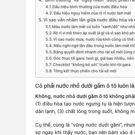
Dấu hiệu bình thường của nước điều hòa
Dấu hiệu nguy hiểm của rò rỉ nước làm mát
Vì sao vẫn nhầm lẫn giữa nước điều hòa và 
Màu nước làm mát có luôn “xanh/đỏ” như nh
Rò rỉ vi mô theo áp suất là gì và vì sao khó p
Vì sao nước mưa, nước rửa kính cũng có th
Nếu nghi ngờ lẫn dầu trong nước làm mát thì
Bảng quyết định nhanh cho tài xế mới (ứng 
Góc thực tế gara: test gì, giá bao nhiêu, nên
Checklist “không bỏ sót” trước khi rời gara
Tổng kết thực chiến cho tài xế mới
Có phải nước nhỏ dưới gầm ô tô luôn l
Không, nước nhỏ dưới gầm ô tô không phải l
(1) điều hòa tạo nước ngưng tụ là hiện tượng
dàn lạnh, (3) chất lỏng trong suốt, không 
Cụ thể, cùng là “vũng nước dưới gầm”, nhưn
sợ ngay khi thấy nước, bạn nên bám vào 4 