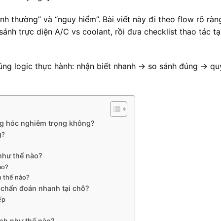
bình thường” và “nguy hiểm”. Bài viết này đi theo flow rõ ràn
sánh trực diện A/C vs coolant, rồi đưa checklist thao tác tạ
đúng logic thực hành: nhận biết nhanh → so sánh đúng → qu
ng hóc nghiêm trọng không?
g?
như thế nào?
ao?
ện thế nào?
ể chẩn đoán nhanh tại chỗ?
ếp
nh như thế nào?