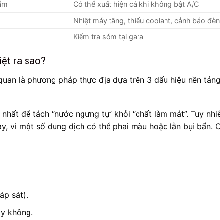
 ẩm
Có thể xuất hiện cả khi không bật A/C
Nhiệt máy tăng, thiếu coolant, cảnh báo đèn
Kiểm tra sớm tại gara
iệt ra sao?
uan là phương pháp thực địa dựa trên 3 dấu hiệu nền tảng
 nhất để tách “nước ngưng tụ” khỏi “chất làm mát”. Tuy nhi
ay, vì một số dung dịch có thể phai màu hoặc lẫn bụi bẩn. 
áp sát).
ay không.