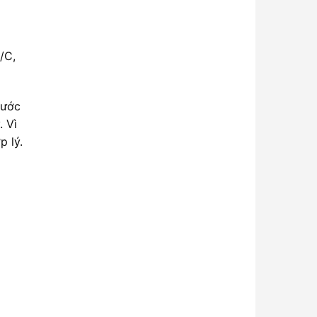
/C,
nước
. Vì
p lý.