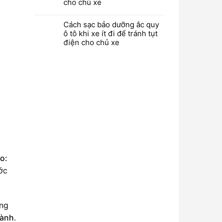
cho chủ xe
Cách sạc bảo dưỡng ắc quy
ô tô khi xe ít đi để tránh tụt
điện cho chủ xe
o:
ước
ảng
hành
.