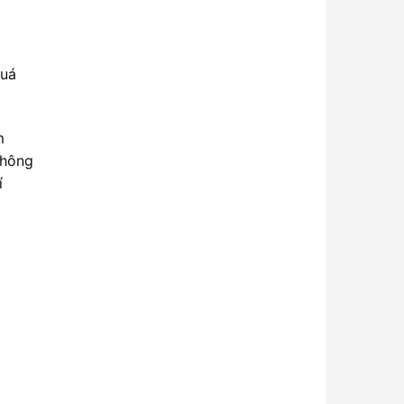
quá
m
thông
í