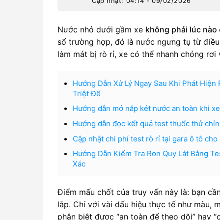
Cập nhật: 04:14 - 09/02/2026
Nước nhỏ dưới gầm xe
không phải lúc nào
số trường hợp, đó là nước ngưng tụ từ điều
làm mát bị rò rỉ, xe có thể nhanh chóng rơi 
Hướng Dẫn Xử Lý Ngay Sau Khi Phát Hiện 
Triệt Để
Hướng dẫn mở nắp két nước an toàn khi xe q
Hướng dẫn đọc kết quả test thuốc thử chín
Cập nhật chi phí test rò rỉ tại gara ô tô ch
Hướng Dẫn Kiểm Tra Ron Quy Lát Bằng Te
Xác
Điểm mấu chốt của truy vấn này là: bạn cần
lắp. Chỉ với vài dấu hiệu thực tế như màu, m
phân biệt được “an toàn để theo dõi” hay “c