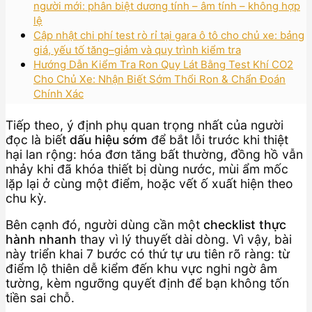
người mới: phân biệt dương tính – âm tính – không hợp
lệ
Cập nhật chi phí test rò rỉ tại gara ô tô cho chủ xe: bảng
giá, yếu tố tăng–giảm và quy trình kiểm tra
Hướng Dẫn Kiểm Tra Ron Quy Lát Bằng Test Khí CO2
Cho Chủ Xe: Nhận Biết Sớm Thổi Ron & Chẩn Đoán
Chính Xác
Tiếp theo, ý định phụ quan trọng nhất của người
đọc là biết
dấu hiệu sớm
để bắt lỗi trước khi thiệt
hại lan rộng: hóa đơn tăng bất thường, đồng hồ vẫn
nhảy khi đã khóa thiết bị dùng nước, mùi ẩm mốc
lặp lại ở cùng một điểm, hoặc vết ố xuất hiện theo
chu kỳ.
Bên cạnh đó, người dùng cần một
checklist thực
hành nhanh
thay vì lý thuyết dài dòng. Vì vậy, bài
này triển khai 7 bước có thứ tự ưu tiên rõ ràng: từ
điểm lộ thiên dễ kiểm đến khu vực nghi ngờ âm
tường, kèm ngưỡng quyết định để bạn không tốn
tiền sai chỗ.