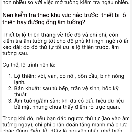
hơn nhiều so với việc mở tường kiểm tra ngẫu nhiên.
Nên kiểm tra theo khu vực nào trước: thiết bị lộ
thiên hay đường ống âm tường?
Thiết bị lộ thiên
thắng về tốc độ và chi phí
, còn
kiểm tra âm tường tốt cho độ phủ khi nghi ngờ rò ẩn
kéo dài; do đó thứ tự tối ưu là lộ thiên trước, âm
tường sau.
Cụ thể, lộ trình nên là:
Lộ thiên
: vòi, van, co nối, bồn cầu, bình nóng
lạnh.
Bán khuất
: sau tủ bếp, trần vệ sinh, hốc kỹ
thuật.
Âm tường/âm sàn
: khi đã có dấu hiệu dữ liệu +
bề mặt nhưng chưa thấy điểm rò trực quan.
Trong khi đó, nếu bạn đảo ngược thứ tự (lao vào âm
tường ngay), chi phí chẩn đoán tăng mạnh mà chưa
chắc đúng điểm lỗi. Đây là nguyên nhân phổ biến