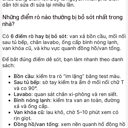
dẫn tới sửa đi sửa lại nhiều lần.
Những điểm rò nào thường bị bỏ sót nhất trong
nhà?
Có
6 điểm rò hay bị bỏ sót
: van xả bồn cầu, mối nối
sau tủ bếp, chân lavabo, ống cấp bình nóng lạnh,
van khóa cũ, và khu vực quanh đồng hồ/van tổng.
Để bắt đúng điểm dễ sót, bạn làm nhanh theo danh
sách:
Bồn cầu
: kiểm tra rò “im lặng” bằng test màu.
Sau tủ bếp
: sờ tay kiểm tra ẩm ở mối nối chữ T
và co 90°.
Lavabo
: quan sát chân xi-phông và ren siết.
Bình nóng lạnh
: kiểm tra van an toàn, đường
xả và ống cấp.
Van khóa cũ
: lau khô, chờ 5–10 phút xem có
rịn giọt.
Đồng hồ/van tổng
: xem nền quanh hố đồng hồ