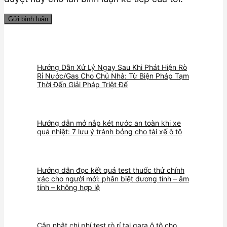
Hướng Dẫn Xử Lý Ngay Sau Khi Phát Hiện Rò
Rỉ Nước/Gas Cho Chủ Nhà: Từ Biện Pháp Tạm
Thời Đến Giải Pháp Triệt Để
Hướng dẫn mở nắp két nước an toàn khi xe
quá nhiệt: 7 lưu ý tránh bỏng cho tài xế ô tô
Hướng dẫn đọc kết quả test thuốc thử chính
xác cho người mới: phân biệt dương tính – âm
tính – không hợp lệ
Cập nhật chi phí test rò rỉ tại gara ô tô cho