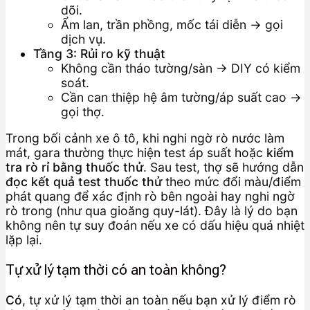
dõi.
Ẩm lan, trần phồng, mốc tái diễn → gọi
dịch vụ.
Tầng 3: Rủi ro kỹ thuật
Không cần tháo tường/sàn → DIY có kiểm
soát.
Cần can thiệp hệ âm tường/áp suất cao →
gọi thợ.
Trong bối cảnh xe ô tô, khi nghi ngờ rò nước làm
mát, gara thường thực hiện test áp suất hoặc
kiểm
tra rò rỉ bằng thuốc thử
. Sau test, thợ sẽ hướng dẫn
đọc kết quả test thuốc thử
theo mức đổi màu/điểm
phát quang để xác định rò bên ngoài hay nghi ngờ
rò trong (như qua gioăng quy-lát). Đây là lý do bạn
không nên tự suy đoán nếu xe có dấu hiệu quá nhiệt
lặp lại.
Tự xử lý tạm thời có an toàn không?
Có
, tự xử lý tạm thời an toàn nếu bạn xử lý điểm rò