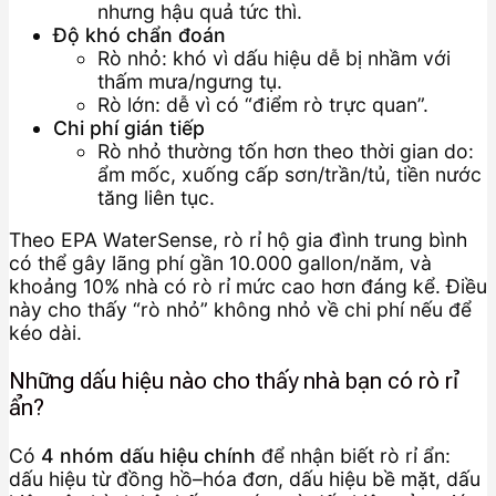
nhưng hậu quả tức thì.
Độ khó chẩn đoán
Rò nhỏ: khó vì dấu hiệu dễ bị nhầm với
thấm mưa/ngưng tụ.
Rò lớn: dễ vì có “điểm rò trực quan”.
Chi phí gián tiếp
Rò nhỏ thường tốn hơn theo thời gian do:
ẩm mốc, xuống cấp sơn/trần/tủ, tiền nước
tăng liên tục.
Theo EPA WaterSense, rò rỉ hộ gia đình trung bình
có thể gây lãng phí gần 10.000 gallon/năm, và
khoảng 10% nhà có rò rỉ mức cao hơn đáng kể. Điều
này cho thấy “rò nhỏ” không nhỏ về chi phí nếu để
kéo dài.
Những dấu hiệu nào cho thấy nhà bạn có rò rỉ
ẩn?
Có
4 nhóm dấu hiệu chính
để nhận biết rò rỉ ẩn:
dấu hiệu từ đồng hồ–hóa đơn, dấu hiệu bề mặt, dấu