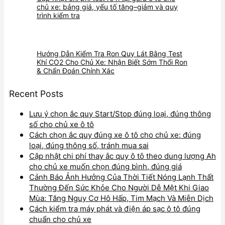
chủ xe: bảng giá, yếu tố tăng–giảm và quy
trình kiểm tra
Hướng Dẫn Kiểm Tra Ron Quy Lát Bằng Test
Khí CO2 Cho Chủ Xe: Nhận Biết Sớm Thổi Ron
& Chẩn Đoán Chính Xác
Recent Posts
Lưu ý chọn ắc quy Start/Stop đúng loại, đúng thông
số cho chủ xe ô tô
Cách chọn ắc quy đúng xe ô tô cho chủ xe: đúng
loại, đúng thông số, tránh mua sai
Cập nhật chi phí thay ắc quy ô tô theo dung lượng Ah
cho chủ xe muốn chọn đúng bình, đúng giá
Cảnh Báo Ảnh Hưởng Của Thời Tiết Nóng Lạnh Thất
Thường Đến Sức Khỏe Cho Người Dễ Mệt Khi Giao
Mùa: Tăng Nguy Cơ Hô Hấp, Tim Mạch Và Miễn Dịch
Cách kiểm tra máy phát và điện áp sạc ô tô đúng
chuẩn cho chủ xe