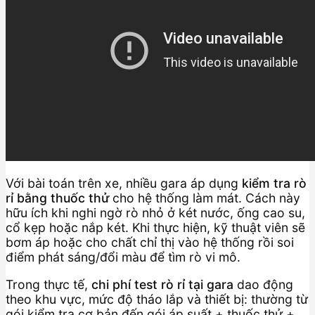
Với bài toán trên xe, nhiều gara áp dụng
kiểm tra rò
rỉ bằng thuốc thử
cho hệ thống làm mát. Cách này
hữu ích khi nghi ngờ rò nhỏ ở két nước, ống cao su,
cổ kẹp hoặc nắp két. Khi thực hiện, kỹ thuật viên sẽ
bơm áp hoặc cho chất chỉ thị vào hệ thống rồi soi
điểm phát sáng/đổi màu để tìm rò vi mô.
Trong thực tế,
chi phí test rò rỉ tại gara
dao động
theo khu vực, mức độ tháo lắp và thiết bị: thường từ
gói kiểm tra cơ bản đến gói áp suất + thuốc thử +