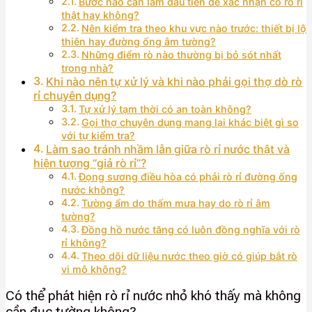
Bước nào cần làm đầu tiên để xác nhận có rò rỉ
thật hay không?
Nên kiểm tra theo khu vực nào trước: thiết bị lộ
thiên hay đường ống âm tường?
Những điểm rò nào thường bị bỏ sót nhất
trong nhà?
Khi nào nên tự xử lý và khi nào phải gọi thợ dò rò
rỉ chuyên dụng?
Tự xử lý tạm thời có an toàn không?
Gọi thợ chuyên dụng mang lại khác biệt gì so
với tự kiểm tra?
Làm sao tránh nhầm lẫn giữa rò rỉ nước thật và
hiện tượng “giả rò rỉ”?
Đọng sương điều hòa có phải rò rỉ đường ống
nước không?
Tường ẩm do thấm mưa hay do rò rỉ âm
tường?
Đồng hồ nước tăng có luôn đồng nghĩa với rò
rỉ không?
Theo dõi dữ liệu nước theo giờ có giúp bắt rò
vi mô không?
Có thể phát hiện rò rỉ nước nhỏ khó thấy mà không
cần đục tường không?