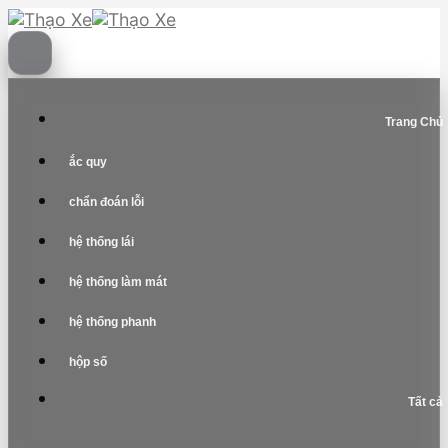
Skip
to
content
Trang Chủ
ắc quy
chẩn đoán lỗi
hệ thống lái
hệ thống làm mát
hệ thống phanh
hộp số
Tất cả