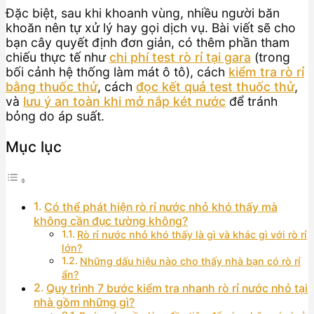
Đặc biệt, sau khi khoanh vùng, nhiều người băn
khoăn nên tự xử lý hay gọi dịch vụ. Bài viết sẽ cho
bạn cây quyết định đơn giản, có thêm phần tham
chiếu thực tế như
chi phí test rò rỉ tại gara
(trong
bối cảnh hệ thống làm mát ô tô), cách
kiểm tra rò rỉ
bằng thuốc thử
, cách
đọc kết quả test thuốc thử
,
và
lưu ý an toàn khi mở nắp két nước
để tránh
bỏng do áp suất.
Mục lục
Có thể phát hiện rò rỉ nước nhỏ khó thấy mà
không cần đục tường không?
Rò rỉ nước nhỏ khó thấy là gì và khác gì với rò rỉ
lớn?
Những dấu hiệu nào cho thấy nhà bạn có rò rỉ
ẩn?
Quy trình 7 bước kiểm tra nhanh rò rỉ nước nhỏ tại
nhà gồm những gì?