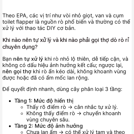
Theo EPA, các vị trí như vòi nhỏ giọt, van và cụm
toilet flapper là nguồn rò phổ biến và thường có thể
xử lý với thao tác DIY cơ bản.
Khi nào nên tự xử lý và khi nào phải gọi thợ dò rò rỉ
chuyên dụng?
Bạn
nên tự xử lý
khi rò nhỏ lộ thiên, dễ tiếp cận, và
không có dấu hiệu ảnh hưởng kết cấu; ngược lại,
nên gọi thợ
khi rò ẩn kéo dài, không khoanh vùng
được hoặc đã có ẩm mốc lan rộng.
Để quyết định nhanh, dùng cây phân loại 3 tầng:
Tầng 1: Mức độ hiển thị
Thấy rõ điểm rò → cân nhắc tự xử lý.
Không thấy điểm rò → chuyển khoanh
vùng chuyên sâu.
Tầng 2: Mức độ ảnh hưởng
Chưa lan ẩm → có thể xử lý tạm và theo