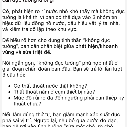
Có
, phát hiện rò rỉ nước nhỏ khó thấy mà không đục
tường là khả thi vì bạn có thể dựa vào 3 nhóm tín
hiệu: dữ liệu đồng hồ nước, dấu hiệu vật lý tại nhà,
và kiểm tra cô lập theo khu vực.
Để hiểu rõ hơn cho đúng tinh thần “không đục
tường”, bạn cần phân biệt giữa
phát hiện/khoanh
vùng
và
sửa triệt để
.
Nói ngắn gọn, “không đục tường” phù hợp nhất ở
giai đoạn chẩn đoán ban đầu. Bạn sẽ trả lời lần lượt
3 câu hỏi:
Có thất thoát nước thật không?
Thất thoát nằm ở cụm thiết bị nào?
Mức độ rủi ro đã đến ngưỡng phải can thiệp kỹ
thuật chưa?
Nếu làm đúng thứ tự, bạn giảm mạnh xác suất đục
phá sai vị trí. Ngược lại, nếu bỏ qua bước đo đạc,
bạn dễ rơi vào tình huống “sửa một chỗ, rò chỗ