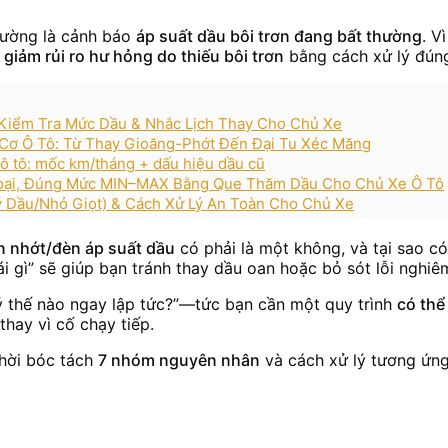
hường là cảnh báo
áp suất dầu bôi trơn đang bất thường
. V
à
giảm rủi ro hư hỏng do thiếu bôi trơn
bằng cách xử lý đúng 
 Kiểm Tra Mức Dầu & Nhắc Lịch Thay Cho Chủ Xe
 Cơ Ô Tô: Từ Thay Gioăng-Phớt Đến Đại Tu Xéc Măng
 ô tô: mốc km/tháng + dấu hiệu dầu cũ
oại, Đúng Mức MIN–MAX Bằng Que Thăm Dầu Cho Chủ Xe Ô Tô
y Dầu/Nhỏ Giọt) & Cách Xử Lý An Toàn Cho Chủ Xe
n nhớt/đèn áp suất dầu
có phải là một không, và tại sao có 
 gì” sẽ giúp bạn tránh thay dầu oan hoặc bỏ sót lỗi nghiê
lý thế nào ngay lập tức?”—tức bạn cần một quy trình
có thể
thay vì cố chạy tiếp.
thời bóc tách
7 nhóm nguyên nhân
và cách xử lý tương ứng