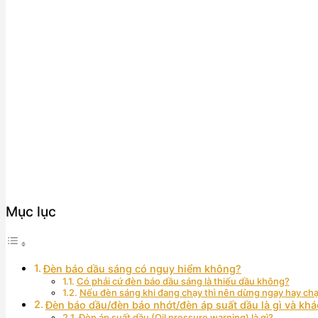
Mục lục
Đèn báo dầu sáng có nguy hiểm không?
Có phải cứ đèn báo dầu sáng là thiếu dầu không?
Nếu đèn sáng khi đang chạy thì nên dừng ngay hay ch
Đèn báo dầu/đèn báo nhớt/đèn áp suất dầu là gì và kh
Đèn áp suất dầu (Oil pressure warning) là gì?