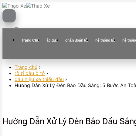
Skip
to
content
Trang Chủ
ắc quy
chẩn đoán lỗi
hệ thống lái
hệ thốn
Trang chủ
›
rò rỉ dầu ô tô
›
dấu hiệu xe thiếu dầu
›
Hướng Dẫn Xử Lý Đèn Báo Dầu Sáng: 5 Bước An To
Hướng Dẫn Xử Lý Đèn Báo Dầu Sán