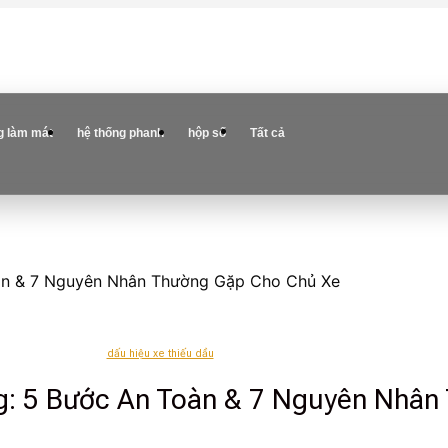
g làm mát
hệ thống phanh
hộp số
Tất cả
àn & 7 Nguyên Nhân Thường Gặp Cho Chủ Xe
dấu hiệu xe thiếu dầu
g: 5 Bước An Toàn & 7 Nguyên Nhân