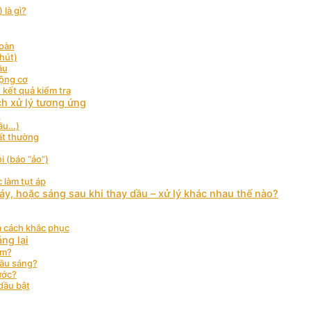
là gì?
toàn
phút)
ầu
động cơ
 kết quả kiểm tra
h xử lý tương ứng
ù
dầu…)
bất thường
i (báo “ảo”)
 làm tụt áp
áy, hoặc sáng sau khi thay dầu – xử lý khác nhau thế nào?
à cách khắc phục
ng lại
ăm?
dầu sáng?
ước?
 dầu bật