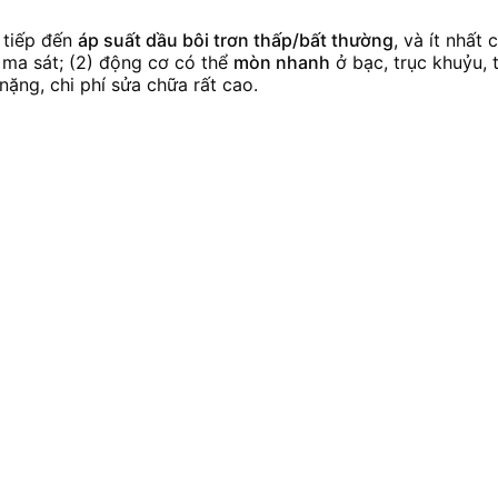
 tiếp đến
áp suất dầu bôi trơn thấp/bất thường
, và ít nhất
 ma sát; (2) động cơ có thể
mòn nhanh
ở bạc, trục khuỷu, t
nặng, chi phí sửa chữa rất cao.