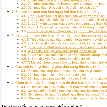
Đèn nhắc thay dầu (Maintenance/Oil change reminder) 
Đèn mức dầu (Oil level) khác gì đèn áp suất dầu?
5 bước an toàn cần làm ngay khi đèn báo dầu sáng
Bước 1: Giảm tốc, bật đèn cảnh báo và tấp vào vị trí an 
Bước 2: Tắt máy, chờ dầu hồi về cacte (tối thiểu 5–15 
Bước 3: Kiểm tra mức dầu đúng cách bằng que thăm d
Bước 4: Quan sát rò rỉ và dấu hiệu bất thường quanh 
Bước 5: Quyết định “chạy tiếp hay gọi cứu hộ” dựa trên
7 nguyên nhân phổ biến khiến đèn báo dầu sáng và các
1) Thiếu dầu do hao dầu tự nhiên hoặc quên thay/đổ b
2) Rò rỉ dầu (lọc dầu, ốc xả, gioăng phớt, két làm mát 
3) Dầu sai độ nhớt hoặc sai tiêu chuẩn khiến áp suất 
4) Lọc dầu tắc, lọc kém chất lượng, hoặc lắp sai
5) Cảm biến áp suất dầu hoặc dây điện/cụm đồng hồ lỗ
6) Bơm dầu yếu/hỏng hoặc van điều áp kẹt
7) Mài mòn bên trong động cơ hoặc đường dầu bẩn/tắc
Các tình huống thường gặp: đèn sáng liên tục, nhấp nh
Đèn báo dầu sáng liên tục: ưu tiên kiểm tra gì trước?
Đèn báo dầu nhấp nháy: thường do đâu?
Đèn báo dầu sáng sau khi thay dầu: 5 lỗi thường gặp v
Chẩn đoán sâu & phòng tránh để đèn báo dầu không sá
Khi nào cần đo áp suất dầu thật thay vì chỉ nhìn que th
Làm sao để phát hiện hao dầu sớm trước khi đèn báo 
Nên chọn dầu theo “độ nhớt” hay theo “tiêu chuẩn” tr
Checklist 1 phút trước khi đi xa để giảm rủi ro đèn báo
Đèn báo dầu sáng có nguy hiểm không?