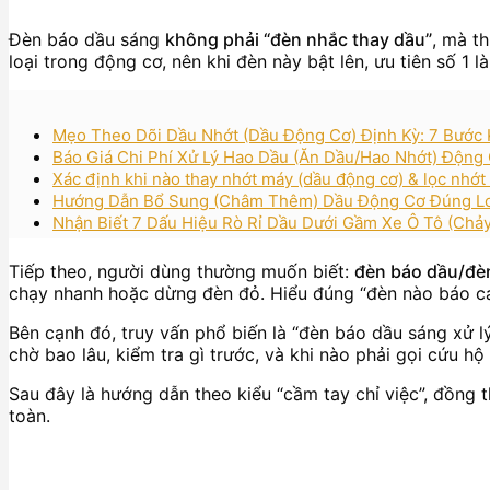
Đèn báo dầu sáng
không phải “đèn nhắc thay dầu”
, mà t
loại trong động cơ, nên khi đèn này bật lên, ưu tiên số 1 l
Mẹo Theo Dõi Dầu Nhớt (Dầu Động Cơ) Định Kỳ: 7 Bước
Báo Giá Chi Phí Xử Lý Hao Dầu (Ăn Dầu/Hao Nhớt) Động
Xác định khi nào thay nhớt máy (dầu động cơ) & lọc nhớt
Hướng Dẫn Bổ Sung (Châm Thêm) Dầu Động Cơ Đúng L
Nhận Biết 7 Dấu Hiệu Rò Rỉ Dầu Dưới Gầm Xe Ô Tô (Chả
Tiếp theo, người dùng thường muốn biết:
đèn báo dầu/đè
chạy nhanh hoặc dừng đèn đỏ. Hiểu đúng “đèn nào báo cái
Bên cạnh đó, truy vấn phổ biến là “đèn báo dầu sáng xử 
chờ bao lâu, kiểm tra gì trước, và khi nào phải gọi cứu hộ 
Sau đây là hướng dẫn theo kiểu “cầm tay chỉ việc”, đồng 
toàn.