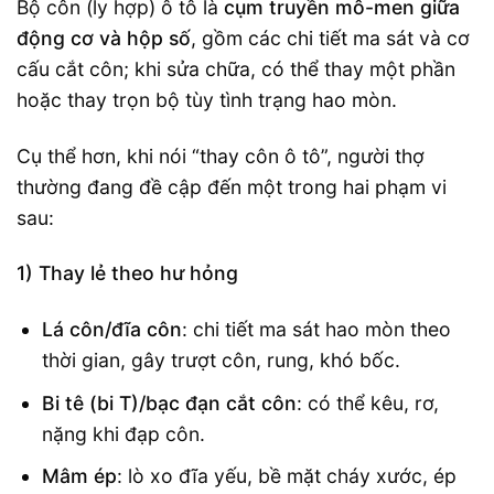
Bộ côn (ly hợp) ô tô là
cụm truyền mô-men giữa
động cơ và hộp số
, gồm các chi tiết ma sát và cơ
cấu cắt côn; khi sửa chữa, có thể thay một phần
hoặc thay trọn bộ tùy tình trạng hao mòn.
Cụ thể hơn, khi nói “thay côn ô tô”, người thợ
thường đang đề cập đến một trong hai phạm vi
sau:
1) Thay lẻ theo hư hỏng
Lá côn/đĩa côn
: chi tiết ma sát hao mòn theo
thời gian, gây trượt côn, rung, khó bốc.
Bi tê (bi T)/bạc đạn cắt côn
: có thể kêu, rơ,
nặng khi đạp côn.
Mâm ép
: lò xo đĩa yếu, bề mặt cháy xước, ép