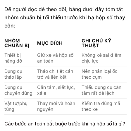
Để người đọc dễ theo dõi, bảng dưới đây tóm tắt
nhóm chuẩn bị tối thiểu trước khi hạ hộp số thay
côn
:
NHÓM
GHI CHÚ KỸ
MỤC ĐÍCH
CHUẨN BỊ
THUẬT
Thiết bị
Giữ xe và hộp số
Không kê sai điểm
nâng đỡ
an toàn
chịu lực
Dụng cụ
Tháo chi tiết cản
Nên phân loại ốc
tháo lắp
trở và liên kết
theo cụm
Dụng cụ
Căn tâm, siết lực,
Thiếu dụng cụ căn
chuyên dùng
xả e
tâm rất dễ lệch
Vật tư/phụ
Thay mới và hoàn
Kiểm tra đúng mã
tùng
nguyên
theo xe
Các bước an toàn bắt buộc trước khi hạ hộp số là gì?