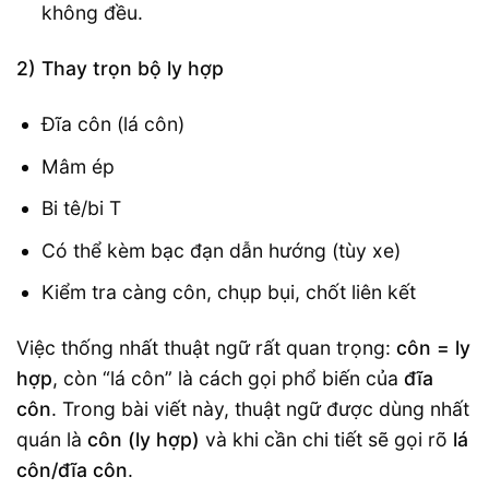
không đều.
2) Thay trọn bộ ly hợp
Đĩa côn (lá côn)
Mâm ép
Bi tê/bi T
Có thể kèm bạc đạn dẫn hướng (tùy xe)
Kiểm tra càng côn, chụp bụi, chốt liên kết
Việc thống nhất thuật ngữ rất quan trọng:
côn = ly
hợp
, còn “lá côn” là cách gọi phổ biến của
đĩa
côn
. Trong bài viết này, thuật ngữ được dùng nhất
quán là
côn (ly hợp)
và khi cần chi tiết sẽ gọi rõ
lá
côn/đĩa côn
.