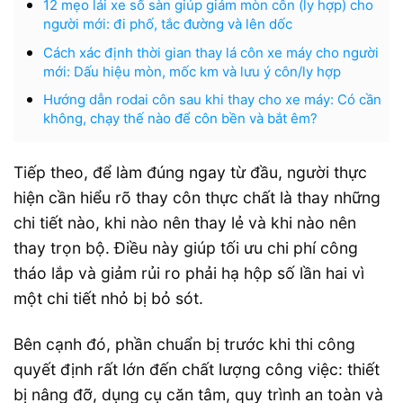
12 mẹo lái xe số sàn giúp giảm mòn côn (ly hợp) cho
người mới: đi phố, tắc đường và lên dốc
Cách xác định thời gian thay lá côn xe máy cho người
mới: Dấu hiệu mòn, mốc km và lưu ý côn/ly hợp
Hướng dẫn rodai côn sau khi thay cho xe máy: Có cần
không, chạy thế nào để côn bền và bắt êm?
Tiếp theo, để làm đúng ngay từ đầu, người thực
hiện cần hiểu rõ thay côn thực chất là thay những
chi tiết nào, khi nào nên thay lẻ và khi nào nên
thay trọn bộ. Điều này giúp tối ưu chi phí công
tháo lắp và giảm rủi ro phải hạ hộp số lần hai vì
một chi tiết nhỏ bị bỏ sót.
Bên cạnh đó, phần chuẩn bị trước khi thi công
quyết định rất lớn đến chất lượng công việc: thiết
bị nâng đỡ, dụng cụ căn tâm, quy trình an toàn và