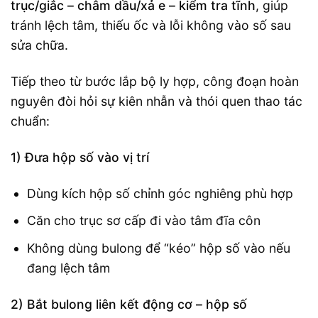
trục/giắc – châm dầu/xả e – kiểm tra tĩnh
, giúp
tránh lệch tâm, thiếu ốc và lỗi không vào số sau
sửa chữa.
Tiếp theo từ bước lắp bộ ly hợp, công đoạn hoàn
nguyên đòi hỏi sự kiên nhẫn và thói quen thao tác
chuẩn:
1) Đưa hộp số vào vị trí
Dùng kích hộp số chỉnh góc nghiêng phù hợp
Căn cho trục sơ cấp đi vào tâm đĩa côn
Không dùng bulong để “kéo” hộp số vào nếu
đang lệch tâm
2) Bắt bulong liên kết động cơ – hộp số