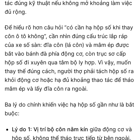
tác đúng kỹ thuật nếu không mở khoảng làm việc
đủ rộng.
Để hiểu rõ hơn câu hỏi “có cần hạ hộp số khi thay
côn ô tô không”, cần nhìn đúng cấu trúc lắp ráp
của xe số sàn: đĩa côn (lá côn) và mâm ép được
bắt vào bánh đà phía động cơ, còn trục sơ cấp
hộp số đi xuyên qua tâm bộ ly hợp. Vì vậy, muốn
thay thế đúng cách, người thợ phải tách hộp số ra
khỏi động cơ hoặc hạ đủ khoảng thao tác để tháo
mâm ép và lấy đĩa côn ra ngoài.
Ba lý do chính khiến việc hạ hộp số gần như là bắt
buộc:
Lý do 1: Vị trí bộ côn nằm kín
giữa động cơ và
hộp số, không thể tháo trực tiếp từ bên ngoài.