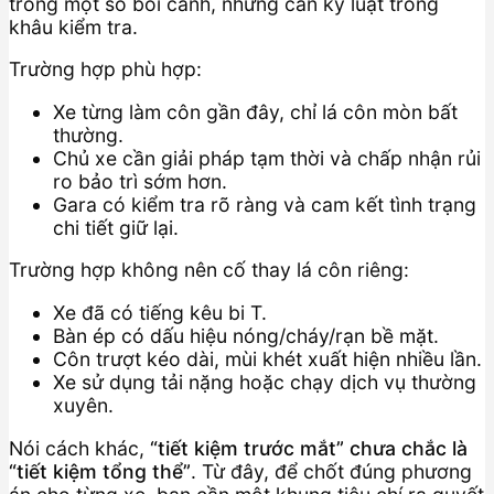
trong một số bối cảnh, nhưng cần kỷ luật trong
khâu kiểm tra.
Trường hợp phù hợp:
Xe từng làm côn gần đây, chỉ lá côn mòn bất
thường.
Chủ xe cần giải pháp tạm thời và chấp nhận rủi
ro bảo trì sớm hơn.
Gara có kiểm tra rõ ràng và cam kết tình trạng
chi tiết giữ lại.
Trường hợp không nên cố thay lá côn riêng:
Xe đã có tiếng kêu bi T.
Bàn ép có dấu hiệu nóng/cháy/rạn bề mặt.
Côn trượt kéo dài, mùi khét xuất hiện nhiều lần.
Xe sử dụng tải nặng hoặc chạy dịch vụ thường
xuyên.
Nói cách khác,
“tiết kiệm trước mắt” chưa chắc là
“tiết kiệm tổng thể”
. Từ đây, để chốt đúng phương