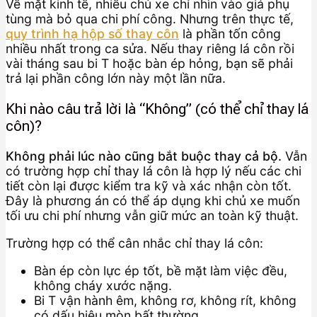
Về mặt kinh tế, nhiều chủ xe chỉ nhìn vào giá phụ
tùng mà bỏ qua chi phí công. Nhưng trên thực tế,
quy trình hạ hộp số thay côn
là phần tốn công
nhiều nhất trong ca sửa. Nếu thay riêng lá côn rồi
vài tháng sau bi T hoặc bàn ép hỏng, bạn sẽ phải
trả lại phần công lớn này một lần nữa.
Khi nào câu trả lời là “Không” (có thể chỉ thay lá
côn)?
Không phải lúc nào cũng bắt buộc thay cả bộ.
Vẫn
có trường hợp chỉ thay lá côn là hợp lý nếu các chi
tiết còn lại được kiểm tra kỹ và xác nhận còn tốt.
Đây là phương án có thể áp dụng khi chủ xe muốn
tối ưu chi phí nhưng vẫn giữ mức an toàn kỹ thuật.
Trường hợp có thể cân nhắc chỉ thay lá côn:
Bàn ép còn lực ép tốt, bề mặt làm việc đều,
không cháy xước nặng.
Bi T vận hành êm, không rơ, không rít, không
có dấu hiệu mòn bất thường.