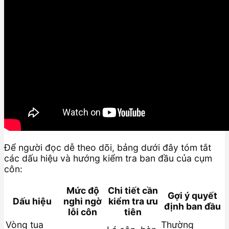
Để người đọc dễ theo dõi, bảng dưới đây tóm tắt
các dấu hiệu và hướng kiểm tra ban đầu của cụm
côn:
Mức độ
Chi tiết cần
Gợi ý quyết
Dấu hiệu
nghi ngờ
kiểm tra ưu
định ban đầu
lỗi côn
tiên
Vòng tua
Thường