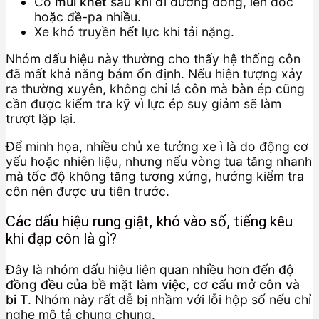
Có
mùi khét
sau khi đi đường đông, lên dốc
hoặc đề-pa nhiều.
Xe khó truyền hết lực khi tải nặng.
Nhóm dấu hiệu này thường cho thấy hệ thống côn
đã mất khả năng bám ổn định. Nếu hiện tượng xảy
ra thường xuyên, không chỉ lá côn mà bàn ép cũng
cần được kiểm tra kỹ vì lực ép suy giảm sẽ làm
trượt lặp lại.
Để minh họa, nhiều chủ xe tưởng xe ì là do động cơ
yếu hoặc nhiên liệu, nhưng nếu vòng tua tăng nhanh
mà tốc độ không tăng tương xứng, hướng kiểm tra
côn nên được ưu tiên trước.
Các dấu hiệu rung giật, khó vào số, tiếng kêu
khi đạp côn là gì?
Đây là nhóm dấu hiệu liên quan nhiều hơn đến
độ
đồng đều của bề mặt làm việc, cơ cấu mở côn và
bi T
. Nhóm này rất dễ bị nhầm với lỗi hộp số nếu chỉ
nghe mô tả chung chung.