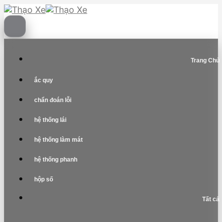
Skip
to
content
Trang Chủ
ắc quy
chẩn đoán lỗi
hệ thống lái
hệ thống làm mát
hệ thống phanh
hộp số
Tất cả