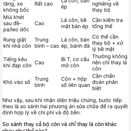
Lá côn, bàn
tăng, xe
Rất cao
nghiêng về
ép
không bốc
thay bộ
Mùi khét
Lá côn, bề
Cần kiểm tra
sau đề-
Cao
mặt bàn ép
tổng thể
pa/leo dốc
Có thể cần
Rung giật
Trung
Lá côn, bàn
thay bộ + xử
khi nhả côn
bình – cao
ép, bánh đà
lý bề mặt
Thường không
Tiếng kêu
Bi T, cơ cấu
Cao
nên chỉ thay lá
khi đạp côn
mở côn
côn
Cần chẩn
Trung
Côn + hộp
Khó vào số
đoán phân
bình
số liên quan
biệt
Như vậy, sau khi nhận diện triệu chứng, bước tiếp
theo là so sánh hai phương án sửa chữa để ra quyết
định hợp lý về chi phí và độ bền.
So sánh thay cả bộ côn và chỉ thay lá côn khác
nhau như thế nào?