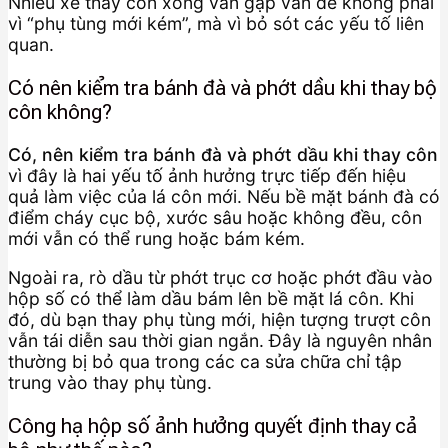
Nhiều xe thay côn xong vẫn gặp vấn đề không phải
vì “phụ tùng mới kém”, mà vì bỏ sót các yếu tố liên
quan.
Có nên kiểm tra bánh đà và phớt dầu khi thay bộ
côn không?
Có, nên kiểm tra bánh đà và phớt dầu khi thay côn
vì đây là hai yếu tố ảnh hưởng trực tiếp đến hiệu
quả làm việc của lá côn mới. Nếu bề mặt bánh đà có
điểm cháy cục bộ, xước sâu hoặc không đều, côn
mới vẫn có thể rung hoặc bám kém.
Ngoài ra, rò dầu từ phớt trục cơ hoặc phớt đầu vào
hộp số có thể làm dầu bám lên bề mặt lá côn. Khi
đó, dù bạn thay phụ tùng mới, hiện tượng trượt côn
vẫn tái diễn sau thời gian ngắn. Đây là nguyên nhân
thường bị bỏ qua trong các ca sửa chữa chỉ tập
trung vào thay phụ tùng.
Công hạ hộp số ảnh hưởng quyết định thay cả