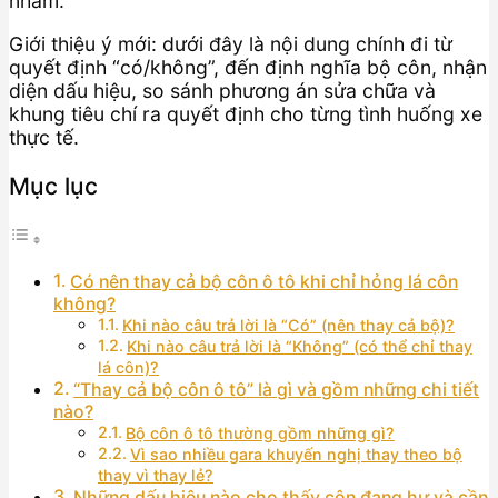
nhầm.
Giới thiệu ý mới: dưới đây là nội dung chính đi từ
quyết định “có/không”, đến định nghĩa bộ côn, nhận
diện dấu hiệu, so sánh phương án sửa chữa và
khung tiêu chí ra quyết định cho từng tình huống xe
thực tế.
Mục lục
Có nên thay cả bộ côn ô tô khi chỉ hỏng lá côn
không?
Khi nào câu trả lời là “Có” (nên thay cả bộ)?
Khi nào câu trả lời là “Không” (có thể chỉ thay
lá côn)?
“Thay cả bộ côn ô tô” là gì và gồm những chi tiết
nào?
Bộ côn ô tô thường gồm những gì?
Vì sao nhiều gara khuyến nghị thay theo bộ
thay vì thay lẻ?
Những dấu hiệu nào cho thấy côn đang hư và cần