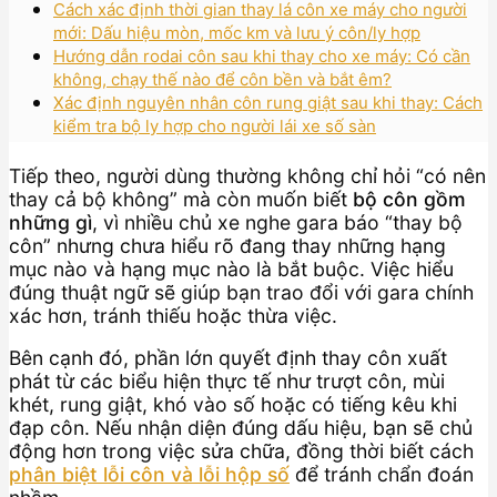
Cách xác định thời gian thay lá côn xe máy cho người
mới: Dấu hiệu mòn, mốc km và lưu ý côn/ly hợp
Hướng dẫn rodai côn sau khi thay cho xe máy: Có cần
không, chạy thế nào để côn bền và bắt êm?
Xác định nguyên nhân côn rung giật sau khi thay: Cách
kiểm tra bộ ly hợp cho người lái xe số sàn
Tiếp theo, người dùng thường không chỉ hỏi “có nên
thay cả bộ không” mà còn muốn biết
bộ côn gồm
những gì
, vì nhiều chủ xe nghe gara báo “thay bộ
côn” nhưng chưa hiểu rõ đang thay những hạng
mục nào và hạng mục nào là bắt buộc. Việc hiểu
đúng thuật ngữ sẽ giúp bạn trao đổi với gara chính
xác hơn, tránh thiếu hoặc thừa việc.
Bên cạnh đó, phần lớn quyết định thay côn xuất
phát từ các biểu hiện thực tế như trượt côn, mùi
khét, rung giật, khó vào số hoặc có tiếng kêu khi
đạp côn. Nếu nhận diện đúng dấu hiệu, bạn sẽ chủ
động hơn trong việc sửa chữa, đồng thời biết cách
phân biệt lỗi côn và lỗi hộp số
để tránh chẩn đoán