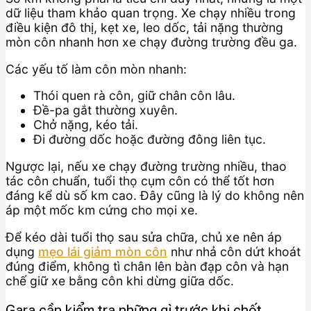
dữ liệu tham khảo quan trọng. Xe chạy nhiều trong
điều kiện đô thị, kẹt xe, leo dốc, tải nặng thường
mòn côn nhanh hơn xe chạy đường trường đều ga.
Các yếu tố làm côn mòn nhanh:
Thói quen rà côn, giữ chân côn lâu.
Đề-pa gắt thường xuyên.
Chở nặng, kéo tải.
Đi đường dốc hoặc đường đông liên tục.
Ngược lại, nếu xe chạy đường trường nhiều, thao
tác côn chuẩn, tuổi thọ cụm côn có thể tốt hơn
đáng kể dù số km cao. Đây cũng là lý do không nên
áp một mốc km cứng cho mọi xe.
Để kéo dài tuổi thọ sau sửa chữa, chủ xe nên áp
dụng
mẹo lái giảm mòn côn
như nhả côn dứt khoát
đúng điểm, không tì chân lên bàn đạp côn và hạn
chế giữ xe bằng côn khi dừng giữa dốc.
Gara cần kiểm tra những gì trước khi chốt