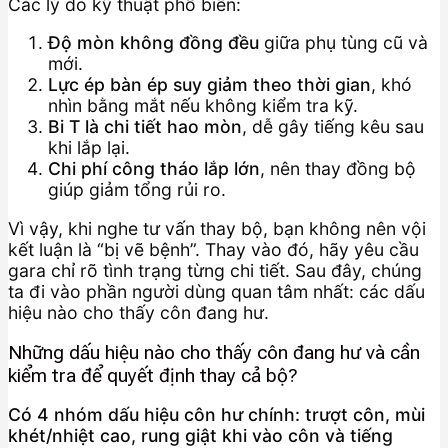
Các lý do kỹ thuật phổ biến:
Độ mòn không đồng đều
giữa phụ tùng cũ và
mới.
Lực ép bàn ép suy giảm theo thời gian
, khó
nhìn bằng mắt nếu không kiểm tra kỹ.
Bi T là chi tiết hao mòn
, dễ gây tiếng kêu sau
khi lắp lại.
Chi phí công tháo lắp lớn
, nên thay đồng bộ
giúp giảm tổng rủi ro.
Vì vậy, khi nghe tư vấn thay bộ, bạn không nên vội
kết luận là “bị vẽ bệnh”. Thay vào đó, hãy yêu cầu
gara chỉ rõ tình trạng từng chi tiết. Sau đây, chúng
ta đi vào phần người dùng quan tâm nhất: các dấu
hiệu nào cho thấy côn đang hư.
Những dấu hiệu nào cho thấy côn đang hư và cần
kiểm tra để quyết định thay cả bộ?
Có 4 nhóm dấu hiệu côn hư chính: trượt côn, mùi
khét/nhiệt cao, rung giật khi vào côn và tiếng