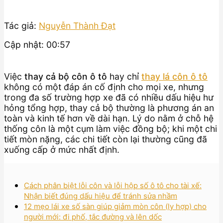
Tác giả:
Nguyễn Thành Đạt
Cập nhật: 00:57
Việc
thay cả bộ côn ô tô
hay chỉ
thay lá côn ô tô
không có một đáp án cố định cho mọi xe, nhưng
trong đa số trường hợp xe đã có nhiều dấu hiệu hư
hỏng tổng hợp, thay cả bộ thường là phương án an
toàn và kinh tế hơn về dài hạn. Lý do nằm ở chỗ hệ
thống côn là một cụm làm việc đồng bộ; khi một chi
tiết mòn nặng, các chi tiết còn lại thường cũng đã
xuống cấp ở mức nhất định.
Cách phân biệt lỗi côn và lỗi hộp số ô tô cho tài xế:
Nhận biết đúng dấu hiệu để tránh sửa nhầm
12 mẹo lái xe số sàn giúp giảm mòn côn (ly hợp) cho
người mới: đi phố, tắc đường và lên dốc