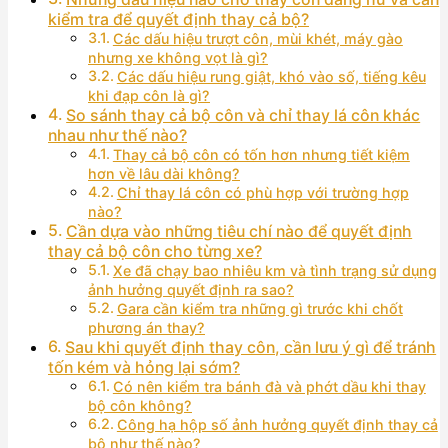
kiểm tra để quyết định thay cả bộ?
Các dấu hiệu trượt côn, mùi khét, máy gào
nhưng xe không vọt là gì?
Các dấu hiệu rung giật, khó vào số, tiếng kêu
khi đạp côn là gì?
So sánh thay cả bộ côn và chỉ thay lá côn khác
nhau như thế nào?
Thay cả bộ côn có tốn hơn nhưng tiết kiệm
hơn về lâu dài không?
Chỉ thay lá côn có phù hợp với trường hợp
nào?
Cần dựa vào những tiêu chí nào để quyết định
thay cả bộ côn cho từng xe?
Xe đã chạy bao nhiêu km và tình trạng sử dụng
ảnh hưởng quyết định ra sao?
Gara cần kiểm tra những gì trước khi chốt
phương án thay?
Sau khi quyết định thay côn, cần lưu ý gì để tránh
tốn kém và hỏng lại sớm?
Có nên kiểm tra bánh đà và phớt dầu khi thay
bộ côn không?
Công hạ hộp số ảnh hưởng quyết định thay cả
bộ như thế nào?