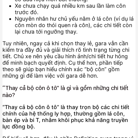
Xe chưa chạy quá nhiều km sau lần làm côn
trước đó.
Nguyên nhân hư chủ yếu nằm ở lá côn (ví dụ lá
côn mòn do thói quen rà côn), các chi tiết còn
lại chưa tới ngưỡng thay.
Tuy nhiên, ngay cả khi chọn thay lẻ, gara vẫn cần
kiểm tra đầy đủ và giải thích rõ tình trạng từng chi
tiết. Chủ xe nên yêu cầu hình ảnh/chi tiết hư hỏng
để minh bạch quyết định. Cụ thể hơn, phần tiếp
theo sẽ giúp bạn hiểu chính xác “bộ côn” gồm
những gì để làm việc với gara dễ hơn.
“Thay cả bộ côn ô tô” là gì và gồm những chi tiết
nào?
“Thay cả bộ côn ô tô” là thay trọn bộ các chi tiết
chính của hệ thống ly hợp, thường gồm lá côn,
bàn ép và bi T, nhằm khôi phục khả năng truyền
lực đồng bộ.