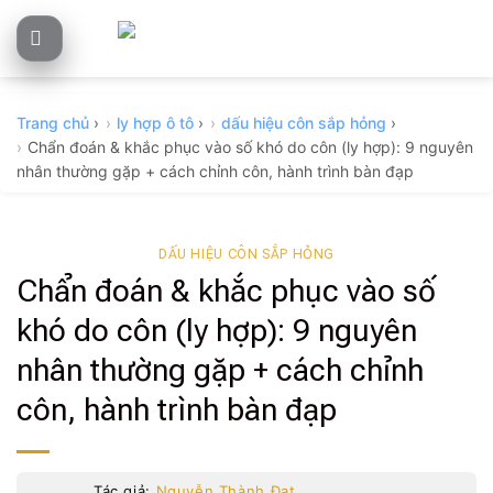
Skip
to
content
Trang chủ
›
ly hợp ô tô
›
dấu hiệu côn sắp hỏng
›
Chẩn đoán & khắc phục vào số khó do côn (ly hợp): 9 nguyên
nhân thường gặp + cách chỉnh côn, hành trình bàn đạp
DẤU HIỆU CÔN SẮP HỎNG
Chẩn đoán & khắc phục vào số
khó do côn (ly hợp): 9 nguyên
nhân thường gặp + cách chỉnh
côn, hành trình bàn đạp
Tác giả:
Nguyễn Thành Đạt