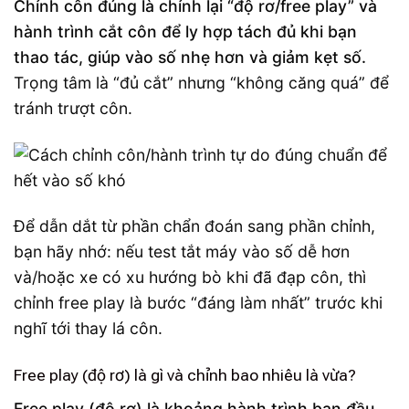
Chỉnh côn đúng là chỉnh lại “độ rơ/free play” và
hành trình cắt côn để ly hợp tách đủ khi bạn
thao tác, giúp vào số nhẹ hơn và giảm kẹt số.
Trọng tâm là “đủ cắt” nhưng “không căng quá” để
tránh trượt côn.
Để dẫn dắt từ phần chẩn đoán sang phần chỉnh,
bạn hãy nhớ: nếu test tắt máy vào số dễ hơn
và/hoặc xe có xu hướng bò khi đã đạp côn, thì
chỉnh free play là bước “đáng làm nhất” trước khi
nghĩ tới thay lá côn.
Free play (độ rơ) là gì và chỉnh bao nhiêu là vừa?
Free play (độ rơ) là khoảng hành trình ban đầu