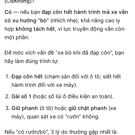
(Có/Không)?
Có
— nếu bạn
đạp côn hết hành trình mà xe vẫn
có xu hướng “bò”
(nhích nhẹ), khả năng cao ly
hợp
không tách hết
, vì lực truyền động vẫn còn
một phần.
Để móc xích vấn đề “xe bò khi đã đạp côn”, bạn
hãy làm đúng trình tự:
Đạp côn hết
(chạm sàn đối với ô tô; siết hết
hành trình đối với xe máy).
Gài số 1
(hoặc số lùi ở điều kiện an toàn).
Giữ phanh
(ô tô) hoặc
giữ chặt phanh
(xe
máy), quan sát xe có “rướn” không.
Nếu “có rướn/bò”, 3 lý do thường gặp nhất là: