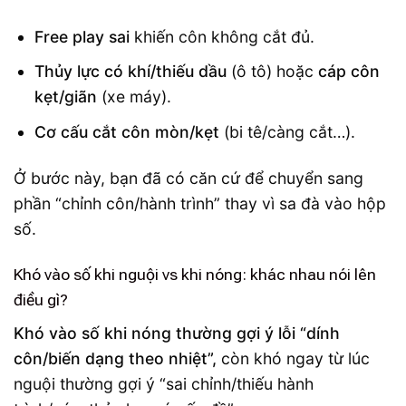
Free play sai
khiến côn không cắt đủ.
Thủy lực có khí/thiếu dầu
(ô tô) hoặc
cáp côn
kẹt/giãn
(xe máy).
Cơ cấu cắt côn mòn/kẹt
(bi tê/càng cắt…).
Ở bước này, bạn đã có căn cứ để chuyển sang
phần “chỉnh côn/hành trình” thay vì sa đà vào hộp
số.
Khó vào số khi nguội vs khi nóng: khác nhau nói lên
điều gì?
Khó vào số khi nóng thường gợi ý lỗi “dính
côn/biến dạng theo nhiệt”,
còn khó ngay từ lúc
nguội thường gợi ý “sai chỉnh/thiếu hành