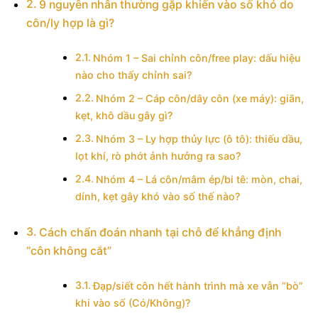
9 nguyên nhân thường gặp khiến vào số khó do
côn/ly hợp là gì?
Nhóm 1 – Sai chỉnh côn/free play: dấu hiệu
nào cho thấy chỉnh sai?
Nhóm 2 – Cáp côn/dây côn (xe máy): giãn,
kẹt, khô dầu gây gì?
Nhóm 3 – Ly hợp thủy lực (ô tô): thiếu dầu,
lọt khí, rò phớt ảnh hưởng ra sao?
Nhóm 4 – Lá côn/mâm ép/bi tê: mòn, chai,
dính, kẹt gây khó vào số thế nào?
Cách chẩn đoán nhanh tại chỗ để khẳng định
“côn không cắt”
Đạp/siết côn hết hành trình mà xe vẫn “bò”
khi vào số (Có/Không)?