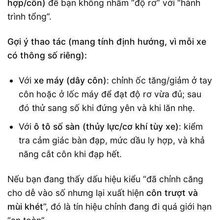
hợp/côn)
để bạn không nhầm “độ rơ” với “hành
trình tổng”.
Gợi ý thao tác (mang tính định hướng, vì mỗi xe
có thông số riêng):
Với
xe máy (dây côn)
: chỉnh ốc tăng/giảm ở tay
côn hoặc ở lốc máy để đạt độ rơ vừa đủ; sau
đó thử sang số khi đứng yên và khi lăn nhẹ.
Với
ô tô số sàn (thủy lực/cơ khí tùy xe)
: kiểm
tra cảm giác bàn đạp, mức dầu ly hợp, và khả
năng cắt côn khi đạp hết.
Nếu bạn đang thấy dấu hiệu kiểu “đã chỉnh căng
cho dễ vào số nhưng lại xuất hiện
côn trượt và
mùi khét
”, đó là tín hiệu chỉnh đang đi quá giới hạn