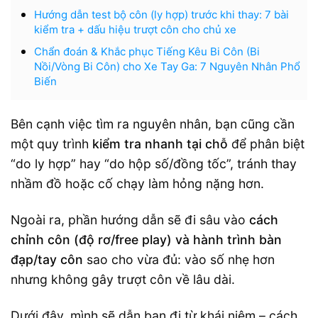
Hướng dẫn test bộ côn (ly hợp) trước khi thay: 7 bài
kiểm tra + dấu hiệu trượt côn cho chủ xe
Chẩn đoán & Khắc phục Tiếng Kêu Bi Côn (Bi
Nồi/Vòng Bi Côn) cho Xe Tay Ga: 7 Nguyên Nhân Phổ
Biến
Bên cạnh việc tìm ra nguyên nhân, bạn cũng cần
một quy trình
kiểm tra nhanh tại chỗ
để phân biệt
“do ly hợp” hay “do hộp số/đồng tốc”, tránh thay
nhầm đồ hoặc cố chạy làm hỏng nặng hơn.
Ngoài ra, phần hướng dẫn sẽ đi sâu vào
cách
chỉnh côn (độ rơ/free play) và hành trình bàn
đạp/tay côn
sao cho vừa đủ: vào số nhẹ hơn
nhưng không gây trượt côn về lâu dài.
Dưới đây, mình sẽ dẫn bạn đi từ khái niệm – cách