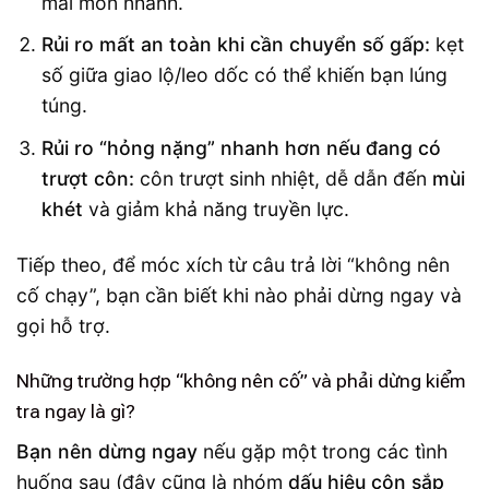
mài mòn nhanh.
Rủi ro mất an toàn khi cần chuyển số gấp:
kẹt
số giữa giao lộ/leo dốc có thể khiến bạn lúng
túng.
Rủi ro “hỏng nặng” nhanh hơn nếu đang có
trượt côn:
côn trượt sinh nhiệt, dễ dẫn đến
mùi
khét
và giảm khả năng truyền lực.
Tiếp theo, để móc xích từ câu trả lời “không nên
cố chạy”, bạn cần biết khi nào phải dừng ngay và
gọi hỗ trợ.
Những trường hợp “không nên cố” và phải dừng kiểm
tra ngay là gì?
Bạn nên dừng ngay
nếu gặp một trong các tình
huống sau (đây cũng là nhóm
dấu hiệu côn sắp