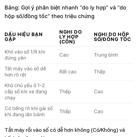
Bảng: Gợi ý phân biệt nhanh “do ly hợp” và “do
hộp số/đồng tốc” theo triệu chứng
NGHI DO
DẤU HIỆU BẠN
NGHI DO HỘP
LY HỢP
GẶP
SỐ/ĐỒNG TỐC
(CÔN)
Khó vào số 1/R khi
Cao
Trung bình
đứng yên
Tắt máy vào số dễ
Rất cao
Thấp
hơn rõ rệt
Khó chủ yếu ở 1–2
cấp số khi xe đang
Thấp
Cao
chạy
Có tiếng rít khi gài số
Thấp
Cao
khi đang lăn bánh
Tắt máy rồi vào số có dễ hơn không (Có/Không) và