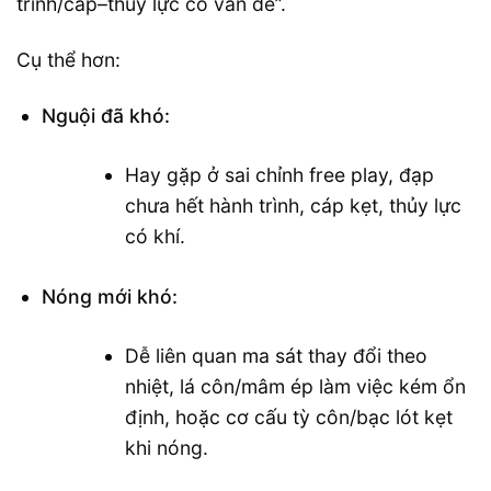
trình/cáp–thủy lực có vấn đề”.
Cụ thể hơn:
Nguội đã khó:
Hay gặp ở sai chỉnh free play, đạp
chưa hết hành trình, cáp kẹt, thủy lực
có khí.
Nóng mới khó:
Dễ liên quan ma sát thay đổi theo
nhiệt, lá côn/mâm ép làm việc kém ổn
định, hoặc cơ cấu tỳ côn/bạc lót kẹt
khi nóng.