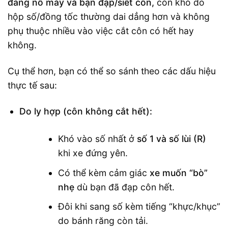
đang nổ máy và bạn đạp/siết côn,
còn khó do
hộp số/đồng tốc thường dai dẳng hơn và không
phụ thuộc nhiều vào việc cắt côn có hết hay
không.
Cụ thể hơn, bạn có thể so sánh theo các dấu hiệu
thực tế sau:
Do ly hợp (côn không cắt hết):
Khó vào số nhất ở
số 1 và số lùi (R)
khi xe đứng yên.
Có thể kèm cảm giác
xe muốn “bò”
nhẹ
dù bạn đã đạp côn hết.
Đôi khi sang số kèm tiếng “khực/khục”
do bánh răng còn tải.