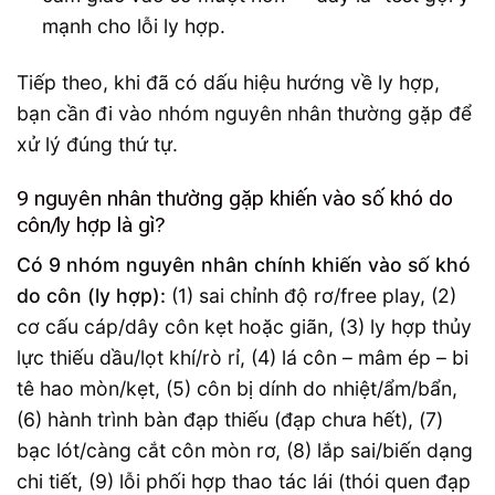
mạnh cho lỗi ly hợp.
Tiếp theo, khi đã có dấu hiệu hướng về ly hợp,
bạn cần đi vào nhóm nguyên nhân thường gặp để
xử lý đúng thứ tự.
9 nguyên nhân thường gặp khiến vào số khó do
côn/ly hợp là gì?
Có 9 nhóm nguyên nhân chính khiến vào số khó
do côn (ly hợp):
(1) sai chỉnh độ rơ/free play, (2)
cơ cấu cáp/dây côn kẹt hoặc giãn, (3) ly hợp thủy
lực thiếu dầu/lọt khí/rò rỉ, (4) lá côn – mâm ép – bi
tê hao mòn/kẹt, (5) côn bị dính do nhiệt/ẩm/bẩn,
(6) hành trình bàn đạp thiếu (đạp chưa hết), (7)
bạc lót/càng cắt côn mòn rơ, (8) lắp sai/biến dạng
chi tiết, (9) lỗi phối hợp thao tác lái (thói quen đạp