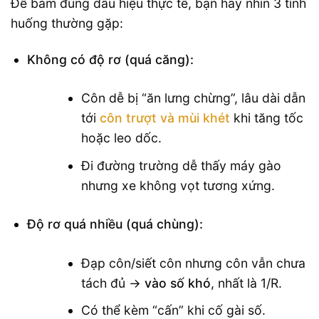
Để bám đúng dấu hiệu thực tế, bạn hãy nhìn 3 tình
huống thường gặp:
Không có độ rơ (quá căng):
Côn dễ bị “ăn lưng chừng”, lâu dài dẫn
tới
côn trượt và mùi khét
khi tăng tốc
hoặc leo dốc.
Đi đường trường dễ thấy máy gào
nhưng xe không vọt tương xứng.
Độ rơ quá nhiều (quá chùng):
Đạp côn/siết côn nhưng côn vẫn chưa
tách đủ →
vào số khó
, nhất là 1/R.
Có thể kèm “cấn” khi cố gài số.