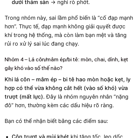
dưới thảm sàn
→ nghi rò phớt.
Trong nhóm này, sai lầm phổ biến là “cố đạp mạnh
hơn”. Thực tế, đạp mạnh không giải quyết được
khí trong hệ thống, mà còn làm bạn mệt và tăng
rủi ro xử lý sai lúc đang chạy.
Nhóm 4 – Lá côn/mâm ép/bi tê: mòn, chai, dính, kẹt
gây khó vào số thế nào?
Khi lá côn – mâm ép – bi tê hao mòn hoặc kẹt, ly
hợp có thể vừa không cắt hết (vào số khó) vừa
trượt (mất lực).
Đây là nhóm nguyên nhân “nặng
đô” hơn, thường kèm các dấu hiệu rõ ràng.
Bạn có thể nhận biết bằng các điểm sau:
Côn trượt và mùi khét
khi tăng tốc, leo dốc,