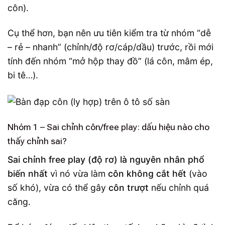
côn).
Cụ thể hơn, bạn nên ưu tiên kiểm tra từ nhóm “dễ
– rẻ – nhanh” (chỉnh/độ rơ/cáp/dầu) trước, rồi mới
tính đến nhóm “mở hộp thay đồ” (lá côn, mâm ép,
bi tê…).
Nhóm 1 – Sai chỉnh côn/free play: dấu hiệu nào cho
thấy chỉnh sai?
Sai chỉnh free play (độ rơ) là nguyên nhân phổ
biến nhất
vì nó vừa làm
côn không cắt hết
(vào
số khó), vừa có thể gây
côn trượt
nếu chỉnh quá
căng.