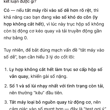
kết luận được gì?
Có
— nếu
tắt máy rồi vào số dễ hơn rõ rệt
, thì
khả năng cao bạn đang
vào số khó do côn (ly
hợp không cắt hết)
, vì lúc này trục hộp số không
còn bị động cơ kéo quay và tải truyền động gần
như bằng 0.
Tuy nhiên, để bắt đúng mạch vấn đề “tắt máy vào
số dễ”, bạn cần hiểu 3 lý do cốt lõi:
Ly hợp không cắt hết làm trục sơ cấp hộp số
vẫn quay
, khiến gài số nặng.
Số 1 và số lùi nhạy nhất với tình trạng còn tải
,
nên thường “kêu” đầu tiên.
Tắt máy loại bỏ nguồn quay từ động cơ
, nên
cảm giác vào số mượt hơn — đây là “test gợi ý”