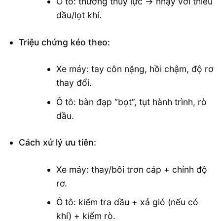
Ô tô: thường thủy lực → nhạy với thiếu
dầu/lọt khí.
Triệu chứng kéo theo:
Xe máy: tay côn nặng, hồi chậm, độ rơ
thay đổi.
Ô tô: bàn đạp “bọt”, tụt hành trình, rò
dầu.
Cách xử lý ưu tiên:
Xe máy: thay/bôi trơn cáp + chỉnh độ
rơ.
Ô tô: kiểm tra dầu + xả gió (nếu có
khí) + kiểm rò.