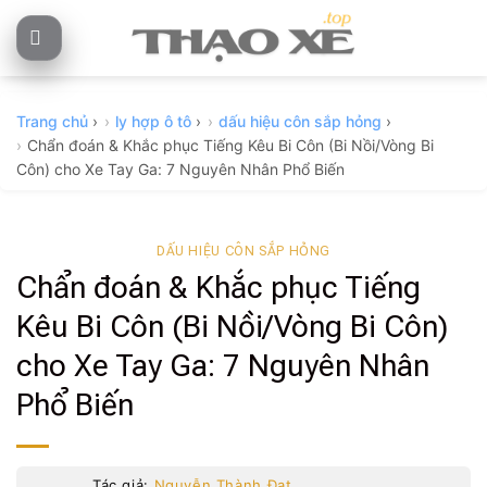
Skip
to
content
Trang chủ
›
ly hợp ô tô
›
dấu hiệu côn sắp hỏng
›
Chẩn đoán & Khắc phục Tiếng Kêu Bi Côn (Bi Nồi/Vòng Bi
Côn) cho Xe Tay Ga: 7 Nguyên Nhân Phổ Biến
DẤU HIỆU CÔN SẮP HỎNG
Chẩn đoán & Khắc phục Tiếng
Kêu Bi Côn (Bi Nồi/Vòng Bi Côn)
cho Xe Tay Ga: 7 Nguyên Nhân
Phổ Biến
Tác giả:
Nguyễn Thành Đạt