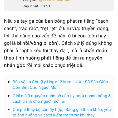
Cập nhật: 10:51
Nếu xe tay ga của bạn bỗng phát ra tiếng “cạch
cạch”, “rào rào”, “rẹt rẹt” ở khu vực truyền động,
thì khả năng cao vấn đề nằm ở
bi côn
(còn hay
gọi là
bi nồi/vòng bi côn
). Cách xử lý đúng không
phải là “nghe kêu thì thay đại”, mà là
chẩn đoán
theo tình huống phát tiếng
để tìm ra
nguyên
nhân gốc
rồi mới khắc phục triệt để.
Bảo Vệ Lá Côn (Ly Hợp): 12 Mẹo Lái Xe Số Sàn Giúp
Côn Bền Cho Người Mới
Giải mã 9 nguyên nhân bộ côn (ly hợp) nhanh hỏng &
cách tránh cho người mới lái
Chi phí thay bộ côn (ly hợp): Bảng giá tham khảo, yếu
tố ảnh hưởng và cách kiểm tra trước khi thay