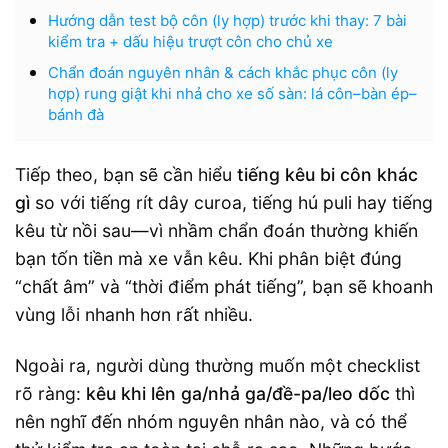
Hướng dẫn test bộ côn (ly hợp) trước khi thay: 7 bài
kiểm tra + dấu hiệu trượt côn cho chủ xe
Chẩn đoán nguyên nhân & cách khắc phục côn (ly
hợp) rung giật khi nhả cho xe số sàn: lá côn–bàn ép–
bánh đà
Tiếp theo, bạn sẽ cần hiểu
tiếng kêu bi côn khác
gì
so với tiếng rít dây curoa, tiếng hú puli hay tiếng
kêu từ nồi sau—vì nhầm chẩn đoán thường khiến
bạn tốn tiền mà xe vẫn kêu. Khi phân biệt đúng
“chất âm” và “thời điểm phát tiếng”, bạn sẽ khoanh
vùng lỗi nhanh hơn rất nhiều.
Ngoài ra, người dùng thường muốn một checklist
rõ ràng:
kêu khi lên ga/nhả ga/đề-pa/leo dốc
thì
nên nghĩ đến nhóm nguyên nhân nào, và có thể