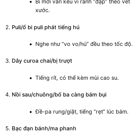
Bi mới vẫn kêu vì rãnh “đập” theo vết
xước.
Puli/ổ bi puli phát tiếng hú
Nghe như “vo vo/hú” đều theo tốc độ.
Dây curoa chai/bị trượt
Tiếng rít, có thể kèm mùi cao su.
Nồi sau/chuông/bố ba càng bám bụi
Đề-pa rung/giật, tiếng “rẹt” lúc bám.
Bạc đạn bánh/ma phanh