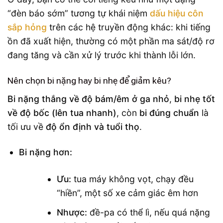
“đèn báo sớm” tương tự khái niệm
dấu hiệu côn
sắp hỏng
trên các hệ truyền động khác: khi tiếng
ồn đã xuất hiện, thường có một phần ma sát/độ rơ
đang tăng và cần xử lý trước khi thành lỗi lớn.
Nên chọn bi nặng hay bi nhẹ để giảm kêu?
Bi nặng thắng về độ bám/êm ở ga nhỏ
,
bi nhẹ tốt
về độ bốc (lên tua nhanh)
, còn
bi đúng chuẩn
là
tối ưu về
độ ổn định và tuổi thọ
.
Bi nặng hơn:
Ưu:
tua máy không vọt, chạy đều
“hiền”, một số xe cảm giác êm hơn
Nhược:
đề-pa có thể lì, nếu quá nặng