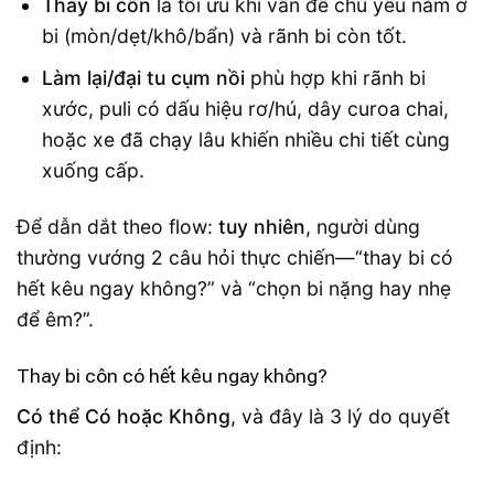
Thay bi côn
là tối ưu khi vấn đề chủ yếu nằm ở
bi (mòn/dẹt/khô/bẩn) và rãnh bi còn tốt.
Làm lại/đại tu cụm nồi
phù hợp khi rãnh bi
xước, puli có dấu hiệu rơ/hú, dây curoa chai,
hoặc xe đã chạy lâu khiến nhiều chi tiết cùng
xuống cấp.
Để dẫn dắt theo flow:
tuy nhiên
, người dùng
thường vướng 2 câu hỏi thực chiến—“thay bi có
hết kêu ngay không?” và “chọn bi nặng hay nhẹ
để êm?”.
Thay bi côn có hết kêu ngay không?
Có thể Có hoặc Không
, và đây là 3 lý do quyết
định: