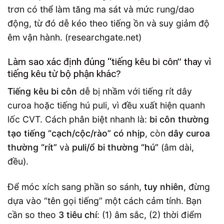
trơn có thể làm tăng ma sát và mức rung/dao
động, từ đó dễ kéo theo tiếng ồn và suy giảm độ
êm vận hành. (researchgate.net)
Làm sao xác định đúng “tiếng kêu bi côn” thay vì
tiếng kêu từ bộ phận khác?
Tiếng kêu bi côn
dễ bị nhầm với tiếng rít dây
curoa hoặc tiếng hú puli, vì đều xuất hiện quanh
lốc CVT. Cách phân biệt nhanh là:
bi côn thường
tạo tiếng “cạch/cộc/rào” có nhịp
, còn
dây curoa
thường “rít”
và
puli/ổ bi thường “hú”
(âm dài,
đều).
Để móc xích sang phần so sánh,
tuy nhiên
, đừng
dựa vào “tên gọi tiếng” một cách cảm tính. Bạn
cần so theo
3 tiêu chí
: (1) âm sắc, (2) thời điểm