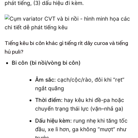
phát tiếng, (3) dấu hiệu đi kèm.
Tiếng kêu bi côn khác gì tiếng rít dây curoa và tiếng
hú puli?
Bi côn (bi nồi/vòng bi côn)
Âm sắc:
cạch/cộc/rào, đôi khi “rẹt”
ngắt quãng
Thời điểm:
hay kêu khi đề-pa hoặc
chuyển trạng thái lực (vặn–nhả ga)
Dấu hiệu kèm:
rung nhẹ khi tăng tốc
đầu, xe lì hơn, ga không “mượt” như
trước