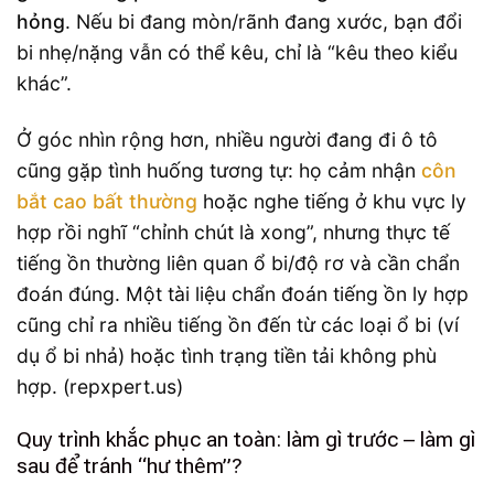
hỏng
. Nếu bi đang mòn/rãnh đang xước, bạn đổi
bi nhẹ/nặng vẫn có thể kêu, chỉ là “kêu theo kiểu
khác”.
Ở góc nhìn rộng hơn, nhiều người đang đi ô tô
cũng gặp tình huống tương tự: họ cảm nhận
côn
bắt cao bất thường
hoặc nghe tiếng ở khu vực ly
hợp rồi nghĩ “chỉnh chút là xong”, nhưng thực tế
tiếng ồn thường liên quan ổ bi/độ rơ và cần chẩn
đoán đúng. Một tài liệu chẩn đoán tiếng ồn ly hợp
cũng chỉ ra nhiều tiếng ồn đến từ các loại ổ bi (ví
dụ ổ bi nhả) hoặc tình trạng tiền tải không phù
hợp. (repxpert.us)
Quy trình khắc phục an toàn: làm gì trước – làm gì
sau để tránh “hư thêm”?