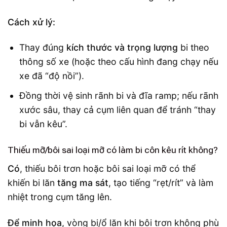
Cách xử lý:
Thay đúng
kích thước và trọng lượng
bi theo
thông số xe (hoặc theo cấu hình đang chạy nếu
xe đã “độ nồi”).
Đồng thời vệ sinh rãnh bi và đĩa ramp; nếu rãnh
xước sâu, thay cả cụm liên quan để tránh “thay
bi vẫn kêu”.
Thiếu mỡ/bôi sai loại mỡ có làm bi côn kêu rít không?
Có
, thiếu bôi trơn hoặc bôi sai loại mỡ có thể
khiến bi lăn
tăng ma sát
, tạo tiếng “rẹt/rít” và làm
nhiệt trong cụm tăng lên.
Để minh họa
, vòng bi/ổ lăn khi bôi trơn không phù