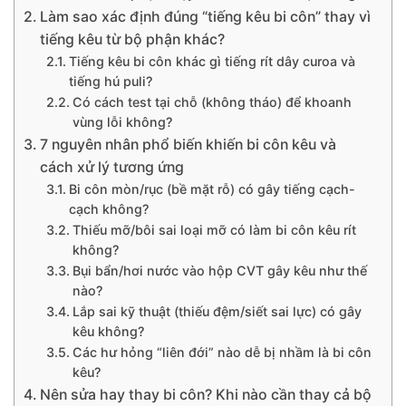
Làm sao xác định đúng “tiếng kêu bi côn” thay vì
tiếng kêu từ bộ phận khác?
Tiếng kêu bi côn khác gì tiếng rít dây curoa và
tiếng hú puli?
Có cách test tại chỗ (không tháo) để khoanh
vùng lỗi không?
7 nguyên nhân phổ biến khiến bi côn kêu và
cách xử lý tương ứng
Bi côn mòn/rục (bề mặt rỗ) có gây tiếng cạch-
cạch không?
Thiếu mỡ/bôi sai loại mỡ có làm bi côn kêu rít
không?
Bụi bẩn/hơi nước vào hộp CVT gây kêu như thế
nào?
Lắp sai kỹ thuật (thiếu đệm/siết sai lực) có gây
kêu không?
Các hư hỏng “liên đới” nào dễ bị nhầm là bi côn
kêu?
Nên sửa hay thay bi côn? Khi nào cần thay cả bộ