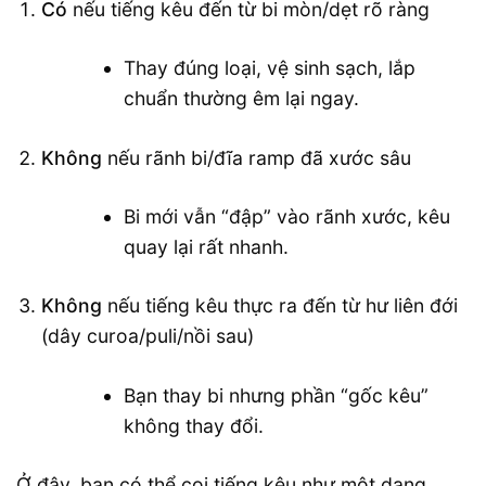
Có
nếu tiếng kêu đến từ bi mòn/dẹt rõ ràng
Thay đúng loại, vệ sinh sạch, lắp
chuẩn thường êm lại ngay.
Không
nếu rãnh bi/đĩa ramp đã xước sâu
Bi mới vẫn “đập” vào rãnh xước, kêu
quay lại rất nhanh.
Không
nếu tiếng kêu thực ra đến từ hư liên đới
(dây curoa/puli/nồi sau)
Bạn thay bi nhưng phần “gốc kêu”
không thay đổi.
Ở đây, bạn có thể coi tiếng kêu như một dạng