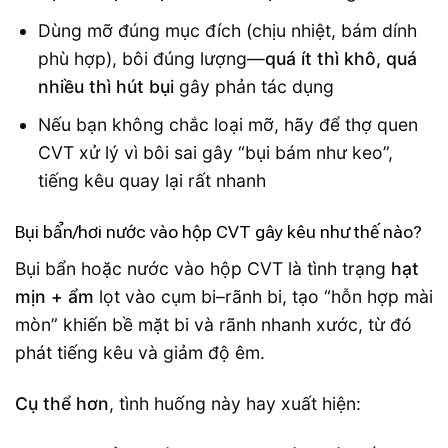
Dùng mỡ đúng mục đích (chịu nhiệt, bám dính
phù hợp), bôi đúng lượng—
quá ít thì khô, quá
nhiều thì hút bụi
gây phản tác dụng
Nếu bạn không chắc loại mỡ, hãy để thợ quen
CVT xử lý vì bôi sai gây “bụi bám như keo”,
tiếng kêu quay lại rất nhanh
Bụi bẩn/hơi nước vào hộp CVT gây kêu như thế nào?
Bụi bẩn hoặc nước vào hộp CVT là tình trạng
hạt
mịn + ẩm
lọt vào cụm bi–rãnh bi, tạo “hỗn hợp mài
mòn” khiến bề mặt bi và rãnh nhanh xước, từ đó
phát tiếng kêu và giảm độ êm.
Cụ thể hơn
, tình huống này hay xuất hiện: