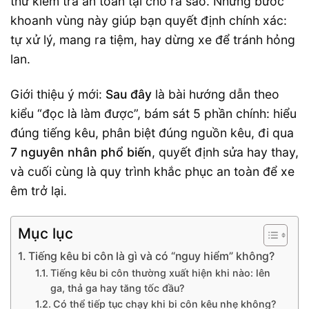
thử kiểm tra an toàn tại chỗ ra sao. Những bước
khoanh vùng này giúp bạn quyết định chính xác:
tự xử lý, mang ra tiệm, hay dừng xe để tránh hỏng
lan.
Giới thiệu ý mới:
Sau đây
là bài hướng dẫn theo
kiểu “đọc là làm được”, bám sát 5 phần chính: hiểu
đúng tiếng kêu, phân biệt đúng nguồn kêu, đi qua
7 nguyên nhân phổ biến
, quyết định sửa hay thay,
và cuối cùng là quy trình khắc phục an toàn để xe
êm trở lại.
Mục lục
Tiếng kêu bi côn là gì và có “nguy hiểm” không?
Tiếng kêu bi côn thường xuất hiện khi nào: lên
ga, thả ga hay tăng tốc đầu?
Có thể tiếp tục chạy khi bi côn kêu nhẹ không?