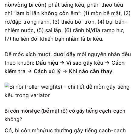
nồi/vòng bi côn)
phát tiếng kêu, phân theo tiêu
chí “
làm bi lăn không còn êm
”: (1) mòn bề mặt, (2)
rơ/đập trong rãnh, (3) thiếu bôi trơn, (4) bụi bẩn–
nhiễm nước, (5) sai lắp, (6) rãnh bi/đĩa ramp hư,
(7) hư liên đới khiến bạn nhầm là bi kêu.
Để móc xích mượt,
dưới đây
mỗi nguyên nhân đều
theo khuôn:
Dấu hiệu → Vì sao gây kêu → Cách
kiểm tra → Cách xử lý → Khi nào cần thay
.
Bi côn mòn/rục (bề mặt rỗ) có gây tiếng cạch-cạch
không?
Có
, bi côn mòn/rục thường gây tiếng
cạch-cạch