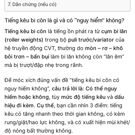
Dẫn chứng (nếu có)
Tiếng kêu bi côn là gì và có “nguy hiểm” không?
Tiếng kêu bi côn
là tiếng ồn phát ra từ
cụm bi lăn
(roller weights)
trong bộ
puli trước/variator
của
hệ truyền động CVT, thường do
mòn – rơ – khô
bôi trơn – bẩn bụi
làm bi lăn không còn “lăn êm”
mà bị trượt/đập nhẹ trong rãnh.
Để móc xích đúng vấn đề “tiếng kêu bi côn có
nguy hiểm không”,
câu trả lời là: Có thể nguy
hiểm hoặc không
, tùy
mức độ tiếng kêu
và
dấu
hiệu đi kèm
.
Cụ thể
, bạn cần nhìn 3 điểm: tiếng
kêu có tăng nhanh theo thời gian không, có kèm
rung/giật/hao lực không, và có xuất hiện mùi khét/
độ nóng bất thường không.