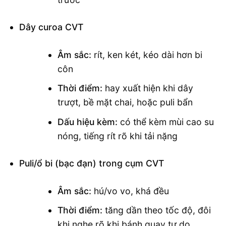
Dây curoa CVT
Âm sắc:
rít, ken két, kéo dài hơn bi
côn
Thời điểm:
hay xuất hiện khi dây
trượt, bề mặt chai, hoặc puli bẩn
Dấu hiệu kèm:
có thể kèm mùi cao su
nóng, tiếng rít rõ khi tải nặng
Puli/ổ bi (bạc đạn) trong cụm CVT
Âm sắc:
hú/vo vo, khá đều
Thời điểm:
tăng dần theo tốc độ, đôi
khi nghe rõ khi bánh quay tự do