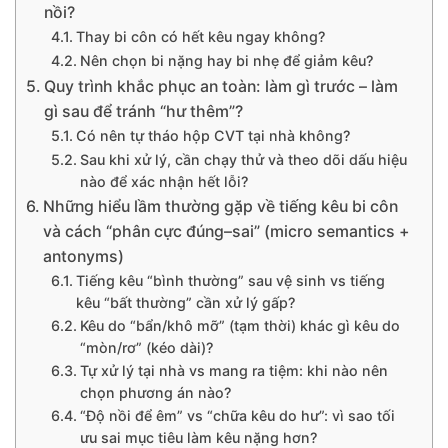
nồi?
Thay bi côn có hết kêu ngay không?
Nên chọn bi nặng hay bi nhẹ để giảm kêu?
Quy trình khắc phục an toàn: làm gì trước – làm
gì sau để tránh “hư thêm”?
Có nên tự tháo hộp CVT tại nhà không?
Sau khi xử lý, cần chạy thử và theo dõi dấu hiệu
nào để xác nhận hết lỗi?
Những hiểu lầm thường gặp về tiếng kêu bi côn
và cách “phân cực đúng–sai” (micro semantics +
antonyms)
Tiếng kêu “bình thường” sau vệ sinh vs tiếng
kêu “bất thường” cần xử lý gấp?
Kêu do “bẩn/khô mỡ” (tạm thời) khác gì kêu do
“mòn/rơ” (kéo dài)?
Tự xử lý tại nhà vs mang ra tiệm: khi nào nên
chọn phương án nào?
“Độ nồi để êm” vs “chữa kêu do hư”: vì sao tối
ưu sai mục tiêu làm kêu nặng hơn?