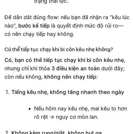
trạng thái lực.
Để dẫn dắt đúng flow: nếu bạn đã nhận ra “kêu lúc
nào”,
bước kế tiếp
là quyết định mức độ rủi ro—
có nên chạy tiếp hay không.
Có thể tiếp tục chạy khi bi côn kêu nhẹ không?
Có, bạn có thể tiếp tục chạy khi bi côn kêu nhẹ
,
nhưng chỉ khi thỏa
3 điều kiện an toàn
dưới đây;
còn nếu không,
không nên chạy tiếp
:
Tiếng kêu nhẹ, không tăng nhanh theo ngày
Nếu hôm nay kêu nhẹ, mai kêu to hơn
rõ rệt → nguy cơ mòn lan.
Không kèm rung/giật, không hụt ga