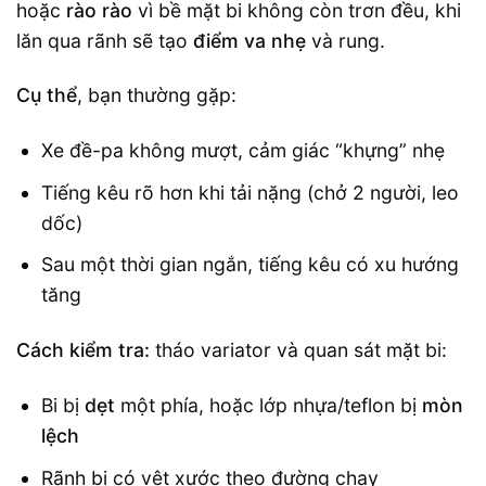
hoặc
rào rào
vì bề mặt bi không còn trơn đều, khi
lăn qua rãnh sẽ tạo
điểm va nhẹ
và rung.
Cụ thể
, bạn thường gặp:
Xe đề-pa không mượt, cảm giác “khựng” nhẹ
Tiếng kêu rõ hơn khi tải nặng (chở 2 người, leo
dốc)
Sau một thời gian ngắn, tiếng kêu có xu hướng
tăng
Cách kiểm tra:
tháo variator và quan sát mặt bi:
Bi bị
dẹt
một phía, hoặc lớp nhựa/teflon bị
mòn
lệch
Rãnh bi có vệt xước theo đường chạy