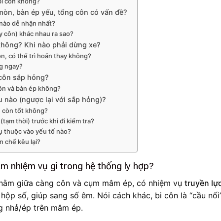
 bi côn không?
 mòn, bàn ép yếu, tổng côn có vấn đề?
 nào dễ nhận nhất?
ây côn) khác nhau ra sao?
 không? Khi nào phải dừng xe?
ôn, có thể trì hoãn thay không?
g ngay?
 côn sắp hỏng?
côn và bàn ép không?
u nào (ngược lại với sắp hỏng)?
n còn tốt không?
tạm thời) trước khi đi kiểm tra?
hụ thuộc vào yếu tố nào?
 chế kêu lại?
làm nhiệm vụ gì trong hệ thống ly hợp?
nằm giữa càng côn và cụm mâm ép, có nhiệm vụ
truyền lự
hộp số, giúp sang số êm. Nói cách khác, bi côn là “cầu nối
g nhả/ép trên mâm ép.