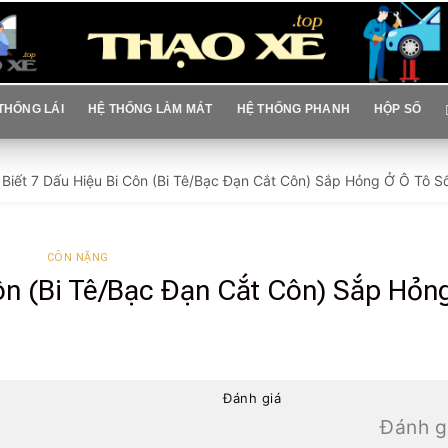
THỐNG LÁI
HỆ THỐNG LÀM MÁT
HỆ THỐNG PHANH
HỘP SỐ
Biết 7 Dấu Hiệu Bi Côn (Bi Tê/Bạc Đạn Cắt Côn) Sắp Hỏng Ở Ô Tô S
CÔN NẶNG
ôn (Bi Tê/Bạc Đạn Cắt Côn) Sắp Hỏn
Đánh giá
Đánh g