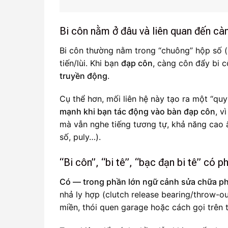
Bi côn nằm ở đâu và liên quan đến cà
Bi côn thường nằm trong “chuông” hộp số (
tiến/lùi. Khi bạn
đạp côn
, càng côn đẩy bi 
truyền động
.
Cụ thể hơn, mối liên hệ này tạo ra một “qu
mạnh khi bạn tác động vào bàn đạp côn
, v
mà vẫn nghe tiếng tương tự, khả năng cao â
số, puly…).
“Bi côn”, “bi tê”, “bạc đạn bi tê” có 
Có — trong phần lớn ngữ cảnh sửa chữa ph
nhả ly hợp (clutch release bearing/throw-o
miền, thói quen garage hoặc cách gọi trên t