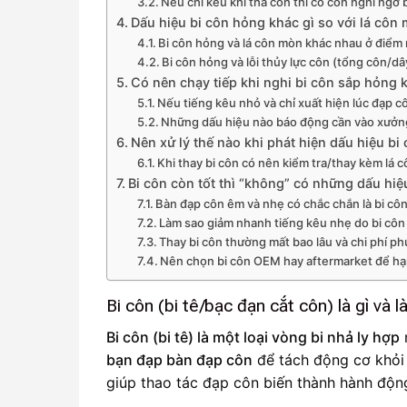
Nếu chỉ kêu khi thả côn thì có còn nghi ngờ
Dấu hiệu bi côn hỏng khác gì so với lá côn
Bi côn hỏng và lá côn mòn khác nhau ở điểm
Bi côn hỏng và lỗi thủy lực côn (tổng côn/d
Có nên chạy tiếp khi nghi bi côn sắp hỏng
Nếu tiếng kêu nhỏ và chỉ xuất hiện lúc đạp c
Những dấu hiệu nào báo động cần vào xưởn
Nên xử lý thế nào khi phát hiện dấu hiệu bi
Khi thay bi côn có nên kiểm tra/thay kèm lá 
Bi côn còn tốt thì “không” có những dấu hiệ
Bàn đạp côn êm và nhẹ có chắc chắn là bi cô
Làm sao giảm nhanh tiếng kêu nhẹ do bi côn (
Thay bi côn thường mất bao lâu và chi phí p
Nên chọn bi côn OEM hay aftermarket để hạn
Bi côn (bi tê/bạc đạn cắt côn) là gì và 
Bi côn (bi tê) là một loại vòng bi nhả ly hợp
bạn đạp bàn đạp côn
để tách động cơ khỏi 
giúp thao tác đạp côn biến thành hành độn