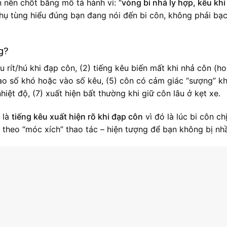
n nên chốt bằng mô tả hành vi: “
vòng bi nhả ly hợp, kêu khi
phụ tùng hiểu đúng bạn đang nói đến bi côn, không phải bạ
g?
u rít/hú khi đạp côn, (2) tiếng kêu biến mất khi nhả côn (h
ào số khó hoặc vào số kêu, (5) côn có cảm giác “sượng” kh
nhiệt độ, (7) xuất hiện bất thường khi giữ côn lâu ở kẹt xe.
 là
tiếng kêu xuất hiện rõ khi đạp côn
vì đó là lúc bi côn chị
 theo “móc xích” thao tác – hiện tượng để bạn không bị nh