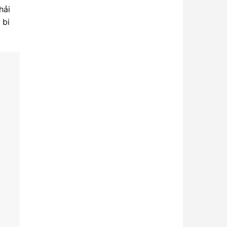
hải
 bi