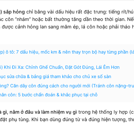
tê) sắp hỏng
chỉ bằng vài dấu hiệu rất đặc trưng: tiếng rít/h
ác côn “nhám” hoặc bất thường tăng dần theo thời gian. Nế
h được cảnh hỏng lan sang mâm ép, lá côn hoặc phải tháo 
ợp) ô tô: 7 dấu hiệu, mốc km & nên thay trọn bộ hay từng phần (l
) Khi Đi Xa: Chỉnh Ghế Chuẩn, Đặt Gót Đúng, Lái Êm Hơn
mục sửa chữa & bảng giá tham khảo cho chủ xe số sàn
hông? Căn dây côn đúng cách cho người mới (Tránh côn nặng–trư
hân côn: 5 bước chẩn đoán & khắc phục tại chỗ
là gì, nằm ở đâu và làm nhiệm vụ gì
trong hệ thống ly hợp (
 đặt phụ tùng. Khi bạn dùng đúng từ và đúng hiện tượng, th