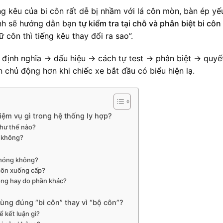
ếng kêu của bi côn rất dễ bị nhầm với lá côn mòn, bàn ép yế
hính sẽ hướng dẫn bạn
tự kiểm tra tại chỗ và phân biệt bi côn
 côn thì tiếng kêu thay đổi ra sao”.
ừ định nghĩa → dấu hiệu → cách tự test → phân biệt → quyế
 chủ động hơn khi chiếc xe bắt đầu có biểu hiện lạ.
hiệm vụ gì trong hệ thống ly hợp?
như thế nào?
ột không?
p hỏng không?
 côn xuống cấp?
ỏng hay do phần khác?
vùng đúng “bi côn” thay vì “bộ côn”?
ể kết luận gì?