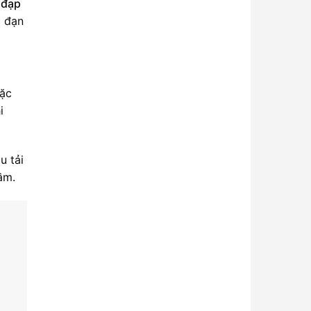
 đạp
c đạn
oặc
i
u tải
ầm.