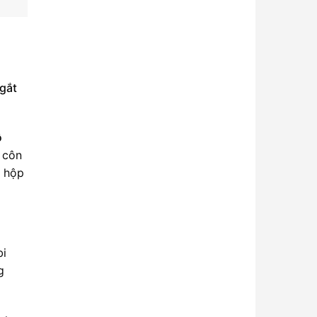
gắt
ộ
p côn
g hộp
bi
g