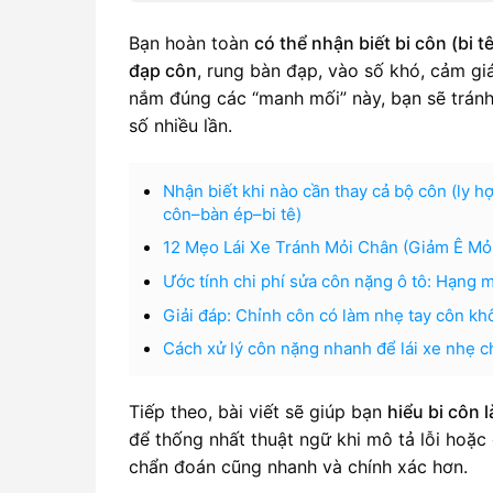
Bạn hoàn toàn
có thể nhận biết bi côn (bi 
đạp côn
, rung bàn đạp, vào số khó, cảm gi
nắm đúng các “manh mối” này, bạn sẽ trán
số nhiều lần.
Nhận biết khi nào cần thay cả bộ côn (ly h
côn–bàn ép–bi tê)
12 Mẹo Lái Xe Tránh Mỏi Chân (Giảm Ê Mỏi
Ước tính chi phí sửa côn nặng ô tô: Hạng 
Giải đáp: Chỉnh côn có làm nhẹ tay côn k
Cách xử lý côn nặng nhanh để lái xe nhẹ c
Tiếp theo, bài viết sẽ giúp bạn
hiểu bi côn 
để thống nhất thuật ngữ khi mô tả lỗi hoặc
chẩn đoán cũng nhanh và chính xác hơn.