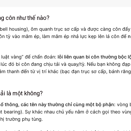
ng côn như thế nào?
bell housing), ôm quanh trục sơ cấp và được càng côn đẩy
côn tỳ vào mâm ép, làm mâm ép nhả lực kẹp lên lá côn để
n
y luật vàng” để chẩn đoán:
lỗi liên quan bi côn thường bộc l
ì lúc đó bi côn đang chịu tải và quay/tỳ. Nếu bạn không đạ
m thanh đến từ vị trí khác (bạc đạn trục sơ cấp, bánh răn
phải là một không?
ổ thông, các tên này thường chỉ cùng một bộ phận:
vòng 
ut bearing). Sự khác nhau chủ yếu nằm ở cách gọi theo vùn
hị trường phụ tùng.