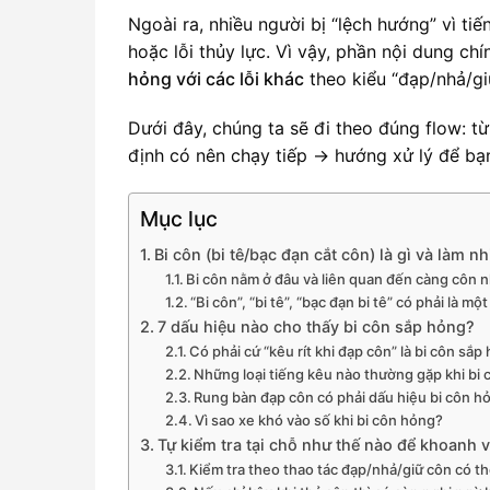
Ngoài ra, nhiều người bị “lệch hướng” vì ti
hoặc lỗi thủy lực. Vì vậy, phần nội dung c
hỏng với các lỗi khác
theo kiểu “đạp/nhả/giữ
Dưới đây, chúng ta sẽ đi theo đúng flow: t
định có nên chạy tiếp → hướng xử lý để bạn
Mục lục
Bi côn (bi tê/bạc đạn cắt côn) là gì và làm n
Bi côn nằm ở đâu và liên quan đến càng côn 
“Bi côn”, “bi tê”, “bạc đạn bi tê” có phải là m
7 dấu hiệu nào cho thấy bi côn sắp hỏng?
Có phải cứ “kêu rít khi đạp côn” là bi côn sắ
Những loại tiếng kêu nào thường gặp khi bi
Rung bàn đạp côn có phải dấu hiệu bi côn h
Vì sao xe khó vào số khi bi côn hỏng?
Tự kiểm tra tại chỗ như thế nào để khoanh 
Kiểm tra theo thao tác đạp/nhả/giữ côn có th