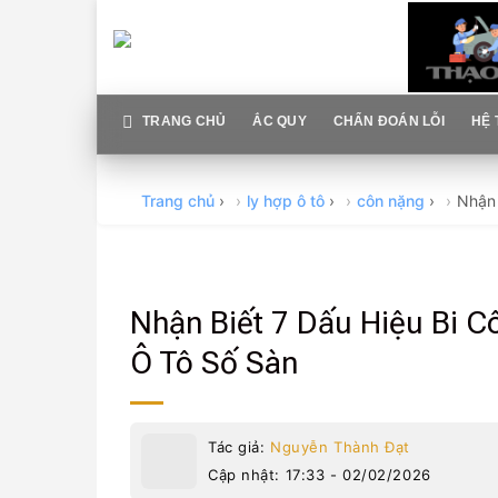
Skip
to
content
TRANG CHỦ
ẮC QUY
CHẨN ĐOÁN LỖI
HỆ 
Trang chủ
›
ly hợp ô tô
›
côn nặng
›
Nhận 
Nhận Biết 7 Dấu Hiệu Bi C
Ô Tô Số Sàn
Tác giả:
Nguyễn Thành Đạt
Cập nhật: 17:33 - 02/02/2026