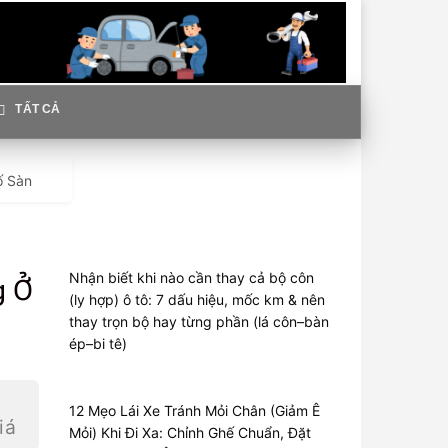
TẤT CẢ
ố Sàn
Nhận biết khi nào cần thay cả bộ côn
g Ở
(ly hợp) ô tô: 7 dấu hiệu, mốc km & nên
thay trọn bộ hay từng phần (lá côn–bàn
ép–bi tê)
12 Mẹo Lái Xe Tránh Mỏi Chân (Giảm Ê
iá
Mỏi) Khi Đi Xa: Chỉnh Ghế Chuẩn, Đặt