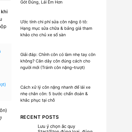
Gót Đúng, Lái Êm Hơn
ú
khi
u
Ước tính chi phí sửa côn nặng ô tô:
hộp
Hạng mục sửa chữa & bảng giá tham
khảo cho chủ xe số sàn
á
Giải đáp: Chỉnh côn có làm nhẹ tay côn
không? Căn dây côn đúng cách cho
người mới (Tránh côn nặng–trượt)
ợt)
Cách xử lý côn nặng nhanh để lái xe
nhẹ chân côn: 5 bước chẩn đoán &
khắc phục tại chỗ
côn)
RECENT POSTS
ợ
Lưu ý chọn ắc quy
Start/Stop đúng loại, đúng