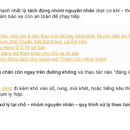
hanh nhất là
tách đúng nhóm nguyên nhân
(kẹt cơ khí – t
ảm bảo xe còn an toàn để chạy tiếp.
u hiệu, mốc km & nên thay trọn bộ hay từng phần (lá côn–bàn ép–b
Chỉnh Ghế Chuẩn, Đặt Gót Đúng, Lái Êm Hơn
ắp Hỏng Ở Ô Tô Số Sàn
& bảng giá tham khảo cho chủ xe số sàn
côn đúng cách cho người mới (Tránh côn nặng–trượt)
hẹ chân côn ngay trên đường không
và thao tác nào “đáng l
 nặng
đi kèm khó vào số, rung, mùi khét, hoặc tiếng kêu t
cụm ly hợp.
xử lý tại chỗ – nhóm nguyên nhân – quy trình xử lý theo 