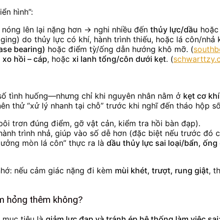
ển hình”:
 nóng lên lại nặng hơn → nghi nhiều đến
thủy lực/dầu
hoặ
ging) do thủy lực có khí, hành trình thiếu, hoặc lá côn/nhả
ease bearing)
hoặc điểm tỳ/ống dẫn hướng khô mỡ. (
southb
ò xo hồi – cáp
, hoặc
xi lanh tổng/côn dưới kẹt
. (
schwarttzy
số tình huống—nhưng chỉ khi nguyên nhân nằm ở
kẹt cơ kh
ên thử “xử lý nhanh tại chỗ” trước khi nghĩ đến tháo hộp số
bôi trơn đúng điểm, gỡ vật cản, kiểm tra hồi bàn đạp).
ành trình nhả, giúp vào số dễ hơn (đặc biệt nếu trước đó c
“tưởng mòn lá côn” thực ra là
dầu thủy lực sai loại/bẩn, ống
nhớ: nếu cảm giác nặng đi kèm
mùi khét, trượt, rung giật
, t
àm hỏng thêm không?
, mục tiêu là
giảm lực đạp và tránh ép hệ thống làm việc sai