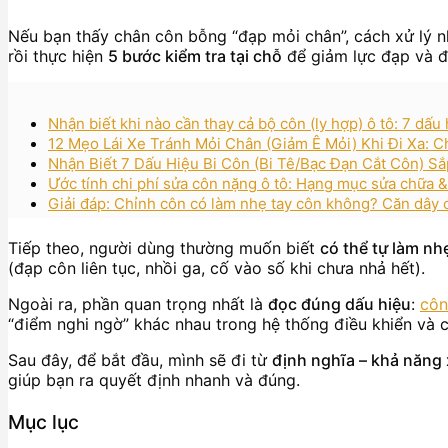
Nếu bạn thấy chân côn bỗng “đạp mỏi chân”, cách xử lý n
rồi thực hiện
5 bước kiểm tra tại chỗ
để giảm lực đạp và đ
Nhận biết khi nào cần thay cả bộ côn (ly hợp) ô tô: 7 dấ
12 Mẹo Lái Xe Tránh Mỏi Chân (Giảm Ê Mỏi) Khi Đi Xa: 
Nhận Biết 7 Dấu Hiệu Bi Côn (Bi Tê/Bạc Đạn Cắt Côn) S
Ước tính chi phí sửa côn nặng ô tô: Hạng mục sửa chữa 
Giải đáp: Chỉnh côn có làm nhẹ tay côn không? Căn dây 
Tiếp theo, người dùng thường muốn biết
có thể tự làm n
(đạp côn liên tục, nhồi ga, cố vào số khi chưa nhả hết).
Ngoài ra, phần quan trọng nhất là
đọc đúng dấu hiệu
:
côn
“điểm nghi ngờ” khác nhau trong hệ thống điều khiển và 
Sau đây, để bắt đầu, mình sẽ đi từ
định nghĩa – khả năng 
giúp bạn ra quyết định nhanh và đúng.
Mục lục