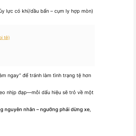
hủy lực có khí/dầu bẩn – cụm ly hợp mòn)
i tê)
àm ngay” để tránh làm tình trạng tệ hơn
heo nhịp đạp—mỗi dấu hiệu sẽ trỏ về một
từng nguyên nhân – ngưỡng phải dừng xe
,