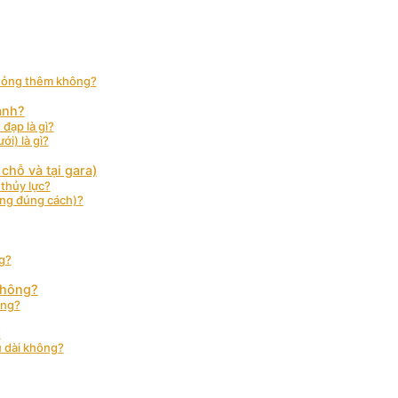
 hỏng thêm không?
anh?
đạp là gì?
i) là gì?
chỗ và tại gara)
 thủy lực?
sung đúng cách)?
g?
 không?
ông?
?
u dài không?