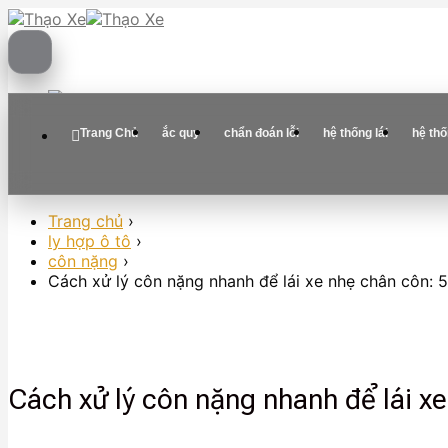
Skip
to
content
Trang Chủ
ắc quy
chẩn đoán lỗi
hệ thống lái
hệ th
Trang chủ
›
ly hợp ô tô
›
côn nặng
›
Cách xử lý côn nặng nhanh để lái xe nhẹ chân côn: 
Cách xử lý côn nặng nhanh để lái x