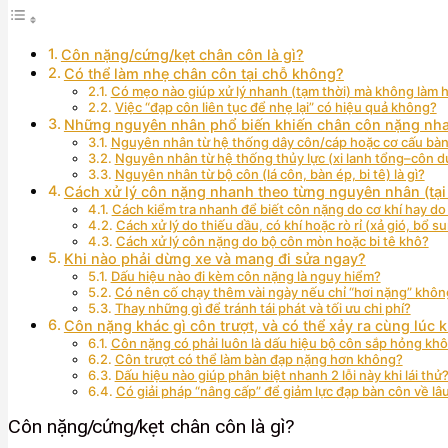
Côn nặng/cứng/kẹt chân côn là gì?
Có thể làm nhẹ chân côn tại chỗ không?
Có mẹo nào giúp xử lý nhanh (tạm thời) mà không làm
Việc “đạp côn liên tục để nhẹ lại” có hiệu quả không?
Những nguyên nhân phổ biến khiến chân côn nặng nh
Nguyên nhân từ hệ thống dây côn/cáp hoặc cơ cấu bàn 
Nguyên nhân từ hệ thống thủy lực (xi lanh tổng–côn dướ
Nguyên nhân từ bộ côn (lá côn, bàn ép, bi tê) là gì?
Cách xử lý côn nặng nhanh theo từng nguyên nhân (tại 
Cách kiểm tra nhanh để biết côn nặng do cơ khí hay do
Cách xử lý do thiếu dầu, có khí hoặc rò rỉ (xả gió, bổ 
Cách xử lý côn nặng do bộ côn mòn hoặc bi tê khô?
Khi nào phải dừng xe và mang đi sửa ngay?
Dấu hiệu nào đi kèm côn nặng là nguy hiểm?
Có nên cố chạy thêm vài ngày nếu chỉ “hơi nặng” khôn
Thay những gì để tránh tái phát và tối ưu chi phí?
Côn nặng khác gì côn trượt, và có thể xảy ra cùng lúc
Côn nặng có phải luôn là dấu hiệu bộ côn sắp hỏng kh
Côn trượt có thể làm bàn đạp nặng hơn không?
Dấu hiệu nào giúp phân biệt nhanh 2 lỗi này khi lái thử
Có giải pháp “nâng cấp” để giảm lực đạp bàn côn về lâ
Côn nặng/cứng/kẹt chân côn là gì?