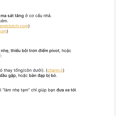
c
ma sát tăng
ở cơ cấu nhả.
 kém.
endclutch.com
)
.com
)
í nhẹ
,
thiếu bôi trơn điểm pivot
, hoặc
:
ó thay tổng/côn dưới). (
charm.li
)
 dầu gập
, hoặc
bàn đạp bị bó
.
hì “làm nhẹ tạm” chỉ giúp bạn
đưa xe tới
: