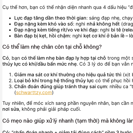
Cụ thể hơn, bạn có thể nhận diện nhanh qua 4 dấu hiệu “đi
Lực đạp tăng dần theo thời gian
: sáng đạp nhẹ, chạy
Đạp nặng kèm khó vào số
: nghi
nhả không hết
(drag
Đạp nặng kèm tiếng rít/vo ve khi đạp
: nghi
bi tê (rel
Bàn đạp bị kẹt, hồi chậm
: nghi
kẹt cơ khí ở bản lề – l
Có thể làm nhẹ chân côn tại chỗ không?
Có
, bạn
có thể làm nhẹ bàn đạp ly hợp tại chỗ
trong một 
thủy lực có khí/dầu bẩn mức nhẹ
. Có 3 lý do để bạn vẫn n
Giảm ma sát cơ khí thường cho hiệu quả tức thì
(xịt 
Loại bỏ khí trong hệ thống thủy lực
có thể phục hồi h
Chẩn đoán đúng giúp tránh thay sai cụm
: nhiều ca 
(
schwarttzy.com
)
Tuy nhiên, để móc xích sang phần nguyên nhân, bạn cần 
nơi sửa
, không phải giải pháp cuối.
Có mẹo nào giúp xử lý nhanh (tạm thời) mà không l
Có: “chẩn đoán nhanh + giảm tải đúng cách” gồm 3 bước