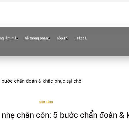
ống làm mát
hệ thống phanh
hộp số
Tất cả
5 bước chẩn đoán & khắc phục tại chỗ
côn nặng
e nhẹ chân côn: 5 bước chẩn đoán & 