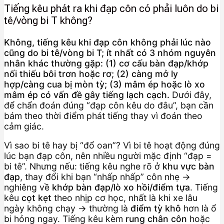
Tiếng kêu phát ra khi đạp côn có phải luôn do bi
tê/vòng bi T không?
Không, tiếng kêu khi đạp côn không phải lúc nào
cũng do bi tê/vòng bi T; ít nhất có 3 nhóm nguyên
nhân khác thường gặp: (1) cơ cấu bàn đạp/khớp
nối thiếu bôi trơn hoặc rơ; (2) càng mở ly
hợp/càng cua bị mòn tỳ; (3) mâm ép hoặc lò xo
mâm ép có vấn đề gây tiếng lạch cạch.
Dưới đây,
để chẩn đoán đúng “đạp côn kêu do đâu”, bạn cần
bám theo thời điểm phát tiếng thay vì đoán theo
cảm giác.
Vì sao bi tê hay bị “đổ oan”? Vì bi tê hoạt động đúng
lúc bạn đạp côn, nên nhiều người mặc định “đạp =
bi tê”. Nhưng nếu: tiếng kêu nghe rõ ở
khu vực bàn
đạp
, thay đổi khi bạn “nhấp nhấp” côn nhẹ →
nghiêng về
khớp bàn đạp/lò xo hồi/điểm tựa
. Tiếng
kêu
cọt kẹt
theo nhịp cơ học, nhất là khi xe lâu
ngày không chạy → thường là
điểm tỳ khô
hơn là ổ
bi hỏng ngay. Tiếng kêu kèm
rung chân côn
hoặc