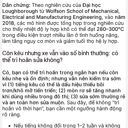
Dẫn chứng:
Theo nghiên cứu của
Đại học
Loughborough
từ
Wolfson School of Mechanical,
Electrical and Manufacturing Engineering
, vào
năm
2018
, các mô hình được tổng hợp trong nghiên cứu
cho thấy nhiệt độ ly hợp khô có thể đạt
280–300°C
trong điều kiện trượt nhiều lần ở tình huống nặng,
làm tăng nguy cơ mòn và giảm tuổi thọ hệ ly hợp.
Côn kêu nhưng xe vẫn vào số bình thường: có
thể trì hoãn sửa không?
Có, bạn có thể trì hoãn trong ngắn hạn nếu côn
kêu nhẹ và ổn định; nhưng vẫn nên kiểm tra sớm
vì (1) tiếng kêu có thể là dấu hiệu thiếu bôi
trơn/khô mỡ tiến triển; (2) mòn rơ sẽ tăng nhanh
khi dùng nhiều trong đô thị; (3) sửa sớm thường rẻ
và an toàn hơn sửa muộn.
Sau đây, để không “trì
hoãn vô thời hạn”, bạn cần một ngưỡng hành động
rõ ràng.
Nếu tiếng không đổi trong 1–2 tuần và không