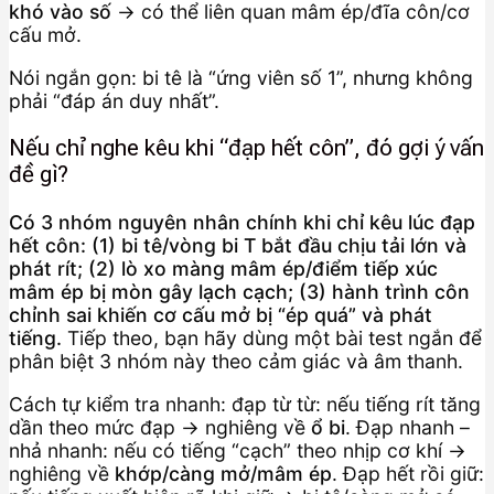
khó vào số
→ có thể liên quan mâm ép/đĩa côn/cơ
cấu mở.
Nói ngắn gọn: bi tê là “ứng viên số 1”, nhưng không
phải “đáp án duy nhất”.
Nếu chỉ nghe kêu khi “đạp hết côn”, đó gợi ý vấn
đề gì?
Có 3 nhóm nguyên nhân chính khi chỉ kêu lúc đạp
hết côn: (1) bi tê/vòng bi T bắt đầu chịu tải lớn và
phát rít; (2) lò xo màng mâm ép/điểm tiếp xúc
mâm ép bị mòn gây lạch cạch; (3) hành trình côn
chỉnh sai khiến cơ cấu mở bị “ép quá” và phát
tiếng.
Tiếp theo, bạn hãy dùng một bài test ngắn để
phân biệt 3 nhóm này theo cảm giác và âm thanh.
Cách tự kiểm tra nhanh: đạp từ từ: nếu tiếng rít tăng
dần theo mức đạp → nghiêng về
ổ bi
. Đạp nhanh –
nhả nhanh: nếu có tiếng “cạch” theo nhịp cơ khí →
nghiêng về
khớp/càng mở/mâm ép
. Đạp hết rồi giữ: