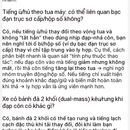
Tiếng ù/hú theo tua máy: có thể liên quan bạc
đạn trục sơ cấp/hộp số không?
Có, nếu tiếng ù/hú thay đổi theo vòng tua và
không “tắt hẳn” theo đúng nhịp đạp–nhả côn, bạn
nên nghĩ tới ổ bi/hộp số (ví dụ bạc đạn trục sơ
cấp) thay vì chỉ tập trung vào ly hợp.
Cụ thể, cách
phân biệt nhanh là quan sát “tính phụ thuộc thao
tác”: nếu đạp côn vào mà tiếng
giảm nhưng không
mất
, rồi thả côn tiếng
tăng lại theo tua
→ nghi ngờ
nhóm truyền động/hộp số. Nếu tiếng chỉ xuất hiện
đúng khoảnh khắc đạp/giữ và biến mất hoàn toàn
khi thả → ly hợp vẫn là ứng viên mạnh hơn.
Xe có bánh đà 2 khối (dual-mass) kêu/rung khi
đạp côn có khác gì?
Có, bánh đà 2 khối có thể tạo rung và tiếng lạch
cạch đặc thù khi tải thay đổi, đôi khi làm bạn