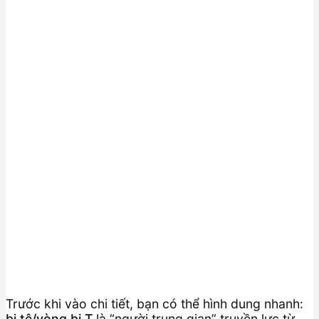
Trước khi vào chi tiết, bạn có thể hình dung nhanh:
bi tê/vòng bi T
là “người trung gian” truyền lực từ