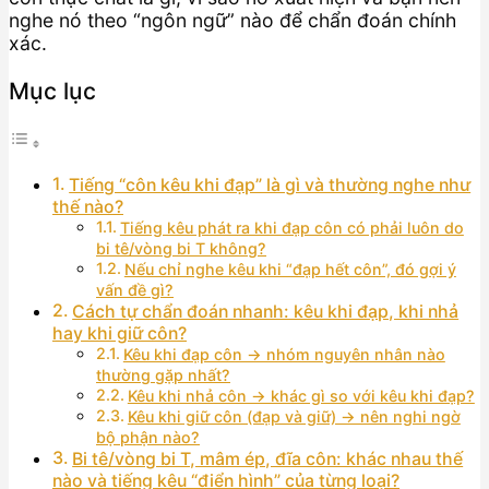
nghe nó theo “ngôn ngữ” nào để chẩn đoán chính
xác.
Mục lục
Tiếng “côn kêu khi đạp” là gì và thường nghe như
thế nào?
Tiếng kêu phát ra khi đạp côn có phải luôn do
bi tê/vòng bi T không?
Nếu chỉ nghe kêu khi “đạp hết côn”, đó gợi ý
vấn đề gì?
Cách tự chẩn đoán nhanh: kêu khi đạp, khi nhả
hay khi giữ côn?
Kêu khi đạp côn → nhóm nguyên nhân nào
thường gặp nhất?
Kêu khi nhả côn → khác gì so với kêu khi đạp?
Kêu khi giữ côn (đạp và giữ) → nên nghi ngờ
bộ phận nào?
Bi tê/vòng bi T, mâm ép, đĩa côn: khác nhau thế
nào và tiếng kêu “điển hình” của từng loại?