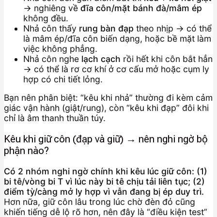
→ nghiêng về
đĩa côn/mặt bánh đà/mâm ép
không đều.
Nhả côn thấy
rung bàn đạp
theo nhịp → có thể
là mâm ép/đĩa côn biến dạng, hoặc bề mặt làm
việc không phẳng.
Nhả côn nghe
lạch cạch
rồi hết khi côn bắt hẳn
→ có thể là rơ cơ khí ở cơ cấu mở hoặc cụm ly
hợp có chi tiết lỏng.
Bạn nên phân biệt: “kêu khi nhả” thường đi kèm cảm
giác vận hành (giật/rung), còn “kêu khi đạp” đôi khi
chỉ là âm thanh thuần túy.
Kêu khi giữ côn (đạp và giữ) → nên nghi ngờ bộ
phận nào?
Có 2 nhóm nghi ngờ chính khi kêu lúc giữ côn: (1)
bi tê/vòng bi T vì lúc này bi tê chịu tải liên tục; (2)
điểm tỳ/càng mở ly hợp vì vẫn đang bị ép duy trì.
Hơn nữa, giữ côn lâu trong lúc chờ đèn đỏ cũng
khiến tiếng dễ lộ rõ hơn, nên đây là “điều kiện test”