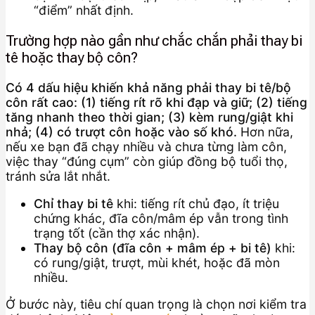
“điểm” nhất định.
Trường hợp nào gần như chắc chắn phải thay bi
tê hoặc thay bộ côn?
Có 4 dấu hiệu khiến khả năng phải thay bi tê/bộ
côn rất cao: (1) tiếng rít rõ khi đạp và giữ; (2) tiếng
tăng nhanh theo thời gian; (3) kèm rung/giật khi
nhả; (4) có trượt côn hoặc vào số khó.
Hơn nữa,
nếu xe bạn đã chạy nhiều và chưa từng làm côn,
việc thay “đúng cụm” còn giúp đồng bộ tuổi thọ,
tránh sửa lắt nhắt.
Chỉ thay bi tê
khi: tiếng rít chủ đạo, ít triệu
chứng khác, đĩa côn/mâm ép vẫn trong tình
trạng tốt (cần thợ xác nhận).
Thay bộ côn (đĩa côn + mâm ép + bi tê)
khi:
có rung/giật, trượt, mùi khét, hoặc đã mòn
nhiều.
Ở bước này, tiêu chí quan trọng là chọn nơi kiểm tra