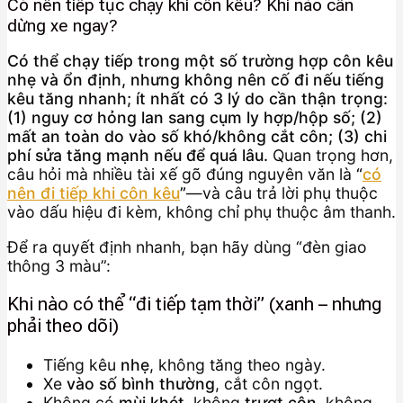
Có nên tiếp tục chạy khi côn kêu? Khi nào cần
dừng xe ngay?
Có thể chạy tiếp trong một số trường hợp côn kêu
nhẹ và ổn định, nhưng không nên cố đi nếu tiếng
kêu tăng nhanh; ít nhất có 3 lý do cần thận trọng:
(1) nguy cơ hỏng lan sang cụm ly hợp/hộp số; (2)
mất an toàn do vào số khó/không cắt côn; (3) chi
phí sửa tăng mạnh nếu để quá lâu.
Quan trọng hơn,
câu hỏi mà nhiều tài xế gõ đúng nguyên văn là
“
có
nên đi tiếp khi côn kêu
”
—và câu trả lời phụ thuộc
vào dấu hiệu đi kèm, không chỉ phụ thuộc âm thanh.
Để ra quyết định nhanh, bạn hãy dùng “đèn giao
thông 3 màu”:
Khi nào có thể “đi tiếp tạm thời” (xanh – nhưng
phải theo dõi)
Tiếng kêu
nhẹ
, không tăng theo ngày.
Xe
vào số bình thường
, cắt côn ngọt.
Không có
mùi khét
, không
trượt côn
, không