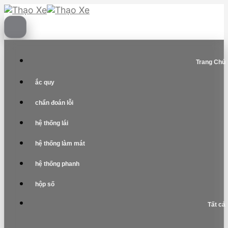
Skip
to
content
Trang Chủ
ắc quy
chẩn đoán lỗi
hệ thống lái
hệ thống làm mát
hệ thống phanh
hộp số
Tất cả