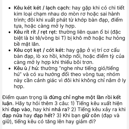
Kêu két két / lạch cạch:
hay gặp khi có chi tiết
kim loại chạm nhau do mòn rơ hoặc sai hành
trình; đôi khi xuất phát từ khớp bàn đạp, điểm
tựa, hoặc càng mở ly hợp.
Kêu rít rít / rẹt rẹt:
thường liên quan ổ bi (đặc
biệt là bi tê/vòng bi T) bị khô mỡ hoặc hư hỏng
bề mặt lăn.
Kêu cọt kẹt / cót két:
hay gặp ở vị trí cơ cấu
bàn đạp, lò xo hồi, khớp nối, hoặc điểm tỳ của
càng mở ly hợp khi thiếu bôi trơn.
Kêu ù / hú:
thường “nghe như tiếng gió/tiếng
hú” và có xu hướng đổi theo vòng tua; nhóm
này cần cảnh giác vì đôi khi không chỉ nằm ở ly
hợp.
Điểm quan trọng là
đừng chỉ nghe một lần rồi kết
luận
. Hãy tự hỏi thêm 3 câu: 1) Tiếng kêu xuất hiện
khi
đạp vào
, hay khi
nhả ra
? 2) Tiếng kêu xảy ra khi
đạp nửa
hay
đạp hết
? 3) Khi bạn
giữ côn
(đạp và
giữ), tiếng kêu có tăng lên hay giảm đi?