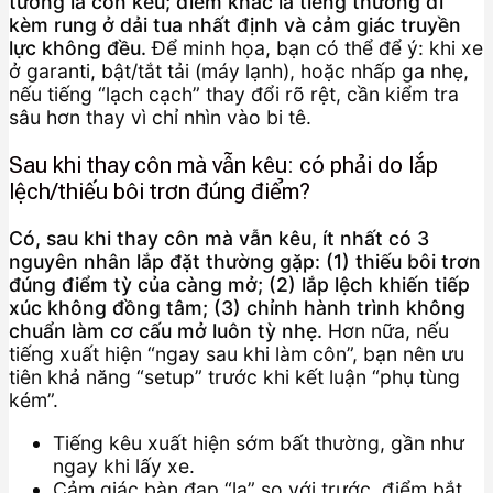
tưởng là côn kêu; điểm khác là tiếng thường đi
kèm rung ở dải tua nhất định và cảm giác truyền
lực không đều.
Để minh họa, bạn có thể để ý: khi xe
ở garanti, bật/tắt tải (máy lạnh), hoặc nhấp ga nhẹ,
nếu tiếng “lạch cạch” thay đổi rõ rệt, cần kiểm tra
sâu hơn thay vì chỉ nhìn vào bi tê.
Sau khi thay côn mà vẫn kêu: có phải do lắp
lệch/thiếu bôi trơn đúng điểm?
Có, sau khi thay côn mà vẫn kêu, ít nhất có 3
nguyên nhân lắp đặt thường gặp: (1) thiếu bôi trơn
đúng điểm tỳ của càng mở; (2) lắp lệch khiến tiếp
xúc không đồng tâm; (3) chỉnh hành trình không
chuẩn làm cơ cấu mở luôn tỳ nhẹ.
Hơn nữa, nếu
tiếng xuất hiện “ngay sau khi làm côn”, bạn nên ưu
tiên khả năng “setup” trước khi kết luận “phụ tùng
kém”.
Tiếng kêu xuất hiện sớm bất thường, gần như
ngay khi lấy xe.
Cảm giác bàn đạp “lạ” so với trước, điểm bắt