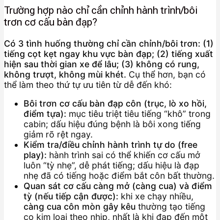
Trường hợp nào chỉ cần chỉnh hành trình/bôi
trơn cơ cấu bàn đạp?
Có 3 tình huống thường chỉ cần chỉnh/bôi trơn: (1)
tiếng cọt kẹt ngay khu vực bàn đạp; (2) tiếng xuất
hiện sau thời gian xe để lâu; (3) không có rung,
không trượt, không mùi khét.
Cụ thể hơn, bạn có
thể làm theo thứ tự ưu tiên từ dễ đến khó:
Bôi trơn cơ cấu bàn đạp côn (trục, lò xo hồi,
điểm tựa):
mục tiêu triệt tiêu tiếng “khô” trong
cabin; dấu hiệu đúng bệnh là bôi xong tiếng
giảm rõ rệt ngay.
Kiểm tra/điều chỉnh hành trình tự do (free
play):
hành trình sai có thể khiến cơ cấu mở
luôn “tỳ nhẹ”, dễ phát tiếng; dấu hiệu là đạp
nhẹ đã có tiếng hoặc điểm bắt côn bất thường.
Quan sát cơ cấu càng mở (càng cua) và điểm
tỳ (nếu tiếp cận được):
khi xe chạy nhiều,
càng cua côn mòn gây kêu
thường tạo tiếng
cọ kim loại theo nhịp, nhất là khi đạp đến một