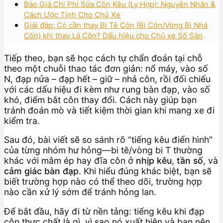
Báo Giá Chi Phí Sửa Côn Kêu (Ly Hợp): Nguyên Nhân &
Cách Ước Tính Cho Chủ Xe
Giải đáp: Có cần thay Bi Tê Côn (Bi Côn/Vòng Bi Nhả
Côn) khi thay Lá Côn? Dấu hiệu cho Chủ xe Số Sàn
Tiếp theo, bạn sẽ học cách tự chẩn đoán tại chỗ
theo một chuỗi thao tác đơn giản: nổ máy, vào số
N, đạp nửa – đạp hết – giữ – nhả côn, rồi đối chiếu
với các dấu hiệu đi kèm như rung bàn đạp, vào số
khó, điểm bắt côn thay đổi. Cách này giúp bạn
tránh đoán mò và tiết kiệm thời gian khi mang xe đi
kiểm tra.
Sau đó, bài viết sẽ so sánh rõ “tiếng kêu điển hình”
của từng nhóm hư hỏng—bi tê/vòng bi T thường
khác với mâm ép hay đĩa côn ở
nhịp kêu
,
tần số
, và
cảm giác bàn đạp
. Khi hiểu đúng khác biệt, bạn sẽ
biết trường hợp nào có thể theo dõi, trường hợp
nào cần xử lý sớm để tránh hỏng lan.
Để bắt đầu, hãy đi từ nền tảng: tiếng kêu khi đạp
côn thực chất là gì, vì sao nó xuất hiện và bạn nên