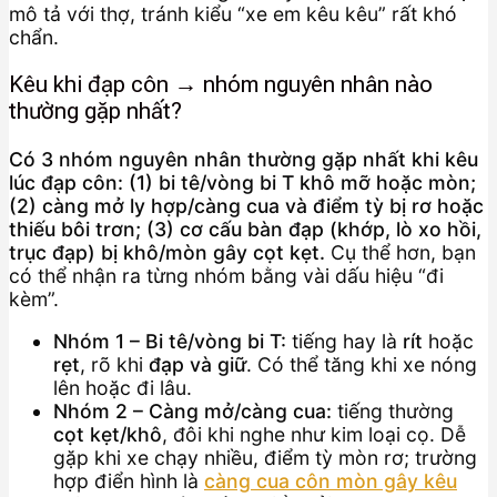
mô tả với thợ, tránh kiểu “xe em kêu kêu” rất khó
chẩn.
Kêu khi đạp côn → nhóm nguyên nhân nào
thường gặp nhất?
Có 3 nhóm nguyên nhân thường gặp nhất khi kêu
lúc đạp côn: (1) bi tê/vòng bi T khô mỡ hoặc mòn;
(2) càng mở ly hợp/càng cua và điểm tỳ bị rơ hoặc
thiếu bôi trơn; (3) cơ cấu bàn đạp (khớp, lò xo hồi,
trục đạp) bị khô/mòn gây cọt kẹt.
Cụ thể hơn, bạn
có thể nhận ra từng nhóm bằng vài dấu hiệu “đi
kèm”.
Nhóm 1 – Bi tê/vòng bi T:
tiếng hay là
rít
hoặc
rẹt
, rõ khi
đạp và giữ
. Có thể tăng khi xe nóng
lên hoặc đi lâu.
Nhóm 2 – Càng mở/càng cua:
tiếng thường
cọt kẹt/khô
, đôi khi nghe như kim loại cọ. Dễ
gặp khi xe chạy nhiều, điểm tỳ mòn rơ; trường
hợp điển hình là
càng cua côn mòn gây kêu