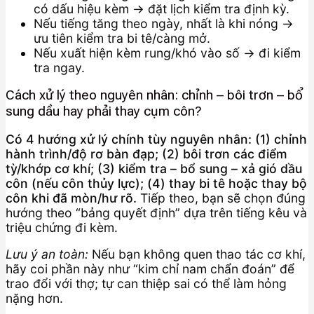
có dấu hiệu kèm → đặt lịch kiểm tra định kỳ.
Nếu tiếng tăng theo ngày, nhất là khi nóng →
ưu tiên kiểm tra bi tê/càng mở.
Nếu xuất hiện kèm rung/khó vào số → đi kiểm
tra ngay.
Cách xử lý theo nguyên nhân: chỉnh – bôi trơn – bổ
sung dầu hay phải thay cụm côn?
Có 4 hướng xử lý chính tùy nguyên nhân: (1) chỉnh
hành trình/độ rơ bàn đạp; (2) bôi trơn các điểm
tỳ/khớp cơ khí; (3) kiểm tra – bổ sung – xả gió dầu
côn (nếu côn thủy lực); (4) thay bi tê hoặc thay bộ
côn khi đã mòn/hư rõ.
Tiếp theo, bạn sẽ chọn đúng
hướng theo “bảng quyết định” dựa trên tiếng kêu và
triệu chứng đi kèm.
Lưu ý an toàn:
Nếu bạn không quen thao tác cơ khí,
hãy coi phần này như “kim chỉ nam chẩn đoán” để
trao đổi với thợ; tự can thiệp sai có thể làm hỏng
nặng hơn.