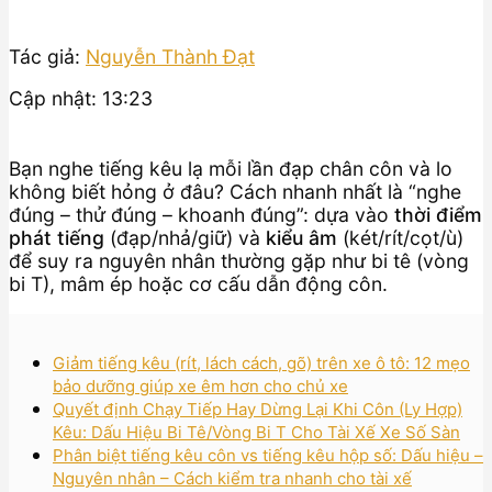
Tác giả:
Nguyễn Thành Đạt
Cập nhật: 13:23
Bạn nghe tiếng kêu lạ mỗi lần đạp chân côn và lo
không biết hỏng ở đâu? Cách nhanh nhất là “nghe
đúng – thử đúng – khoanh đúng”: dựa vào
thời điểm
phát tiếng
(đạp/nhả/giữ) và
kiểu âm
(két/rít/cọt/ù)
để suy ra nguyên nhân thường gặp như bi tê (vòng
bi T), mâm ép hoặc cơ cấu dẫn động côn.
Giảm tiếng kêu (rít, lách cách, gõ) trên xe ô tô: 12 mẹo
bảo dưỡng giúp xe êm hơn cho chủ xe
Quyết định Chạy Tiếp Hay Dừng Lại Khi Côn (Ly Hợp)
Kêu: Dấu Hiệu Bi Tê/Vòng Bi T Cho Tài Xế Xe Số Sàn
Phân biệt tiếng kêu côn vs tiếng kêu hộp số: Dấu hiệu –
Nguyên nhân – Cách kiểm tra nhanh cho tài xế