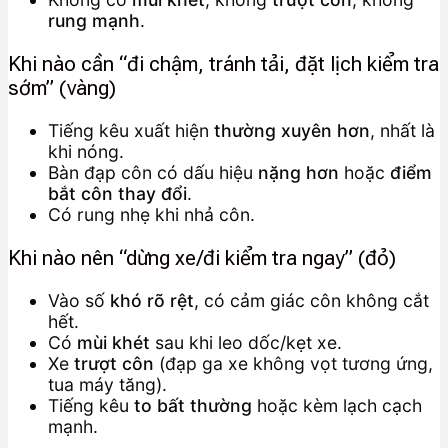
rung mạnh
.
Khi nào cần “đi chậm, tránh tải, đặt lịch kiểm tra
sớm” (vàng)
Tiếng kêu xuất hiện
thường xuyên hơn
, nhất là
khi nóng.
Bàn đạp côn có dấu hiệu
nặng hơn
hoặc
điểm
bắt côn thay đổi
.
Có rung nhẹ khi nhả côn.
Khi nào nên “dừng xe/đi kiểm tra ngay” (đỏ)
Vào số
khó rõ rệt
, có cảm giác côn không cắt
hết.
Có
mùi khét
sau khi leo dốc/kẹt xe.
Xe
trượt côn
(đạp ga xe không vọt tương ứng,
tua máy tăng).
Tiếng kêu
to bất thường
hoặc kèm lạch cạch
mạnh.