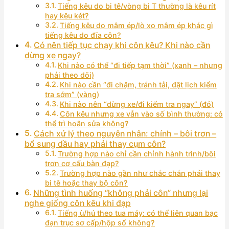
Tiếng kêu do bi tê/vòng bi T thường là kêu rít
hay kêu két?
Tiếng kêu do mâm ép/lò xo mâm ép khác gì
tiếng kêu do đĩa côn?
Có nên tiếp tục chạy khi côn kêu? Khi nào cần
dừng xe ngay?
Khi nào có thể “đi tiếp tạm thời” (xanh – nhưng
phải theo dõi)
Khi nào cần “đi chậm, tránh tải, đặt lịch kiểm
tra sớm” (vàng)
Khi nào nên “dừng xe/đi kiểm tra ngay” (đỏ)
Côn kêu nhưng xe vẫn vào số bình thường: có
thể trì hoãn sửa không?
Cách xử lý theo nguyên nhân: chỉnh – bôi trơn –
bổ sung dầu hay phải thay cụm côn?
Trường hợp nào chỉ cần chỉnh hành trình/bôi
trơn cơ cấu bàn đạp?
Trường hợp nào gần như chắc chắn phải thay
bi tê hoặc thay bộ côn?
Những tình huống “không phải côn” nhưng lại
nghe giống côn kêu khi đạp
Tiếng ù/hú theo tua máy: có thể liên quan bạc
đạn trục sơ cấp/hộp số không?