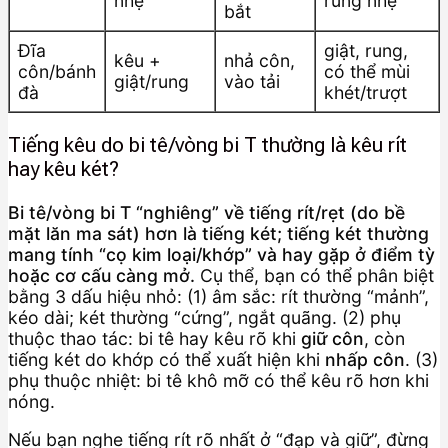
nhẹ
rung nhẹ
bắt
Đĩa
giật, rung,
kêu +
nhả côn,
côn/bánh
có thể mùi
giật/rung
vào tải
đà
khét/trượt
Tiếng kêu do bi tê/vòng bi T thường là kêu rít
hay kêu két?
Bi tê/vòng bi T “nghiêng” về tiếng rít/rẹt (do bề
mặt lăn ma sát) hơn là tiếng két; tiếng két thường
mang tính “cọ kim loại/khớp” và hay gặp ở điểm tỳ
hoặc cơ cấu càng mở.
Cụ thể, bạn có thể phân biệt
bằng 3 dấu hiệu nhỏ: (1) âm sắc: rít thường “mảnh”,
kéo dài; két thường “cứng”, ngắt quãng. (2) phụ
thuộc thao tác: bi tê hay kêu rõ khi
giữ côn
, còn
tiếng két do khớp có thể xuất hiện khi
nhấp côn
. (3)
phụ thuộc nhiệt: bi tê khô mỡ có thể kêu rõ hơn khi
nóng.
Nếu bạn nghe tiếng rít rõ nhất ở “đạp và giữ”, đừng