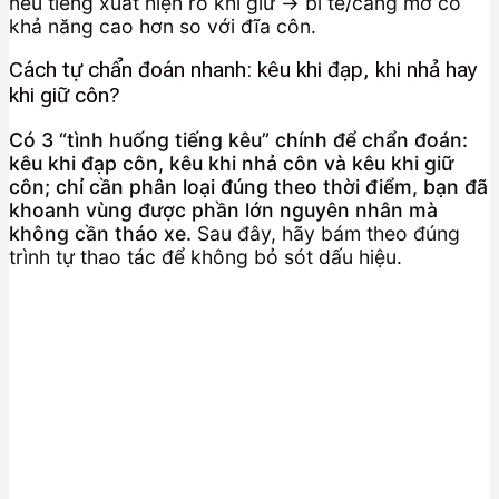
nếu tiếng xuất hiện rõ khi giữ → bi tê/càng mở có
khả năng cao hơn so với đĩa côn.
Cách tự chẩn đoán nhanh: kêu khi đạp, khi nhả hay
khi giữ côn?
Có 3 “tình huống tiếng kêu” chính để chẩn đoán:
kêu khi đạp côn, kêu khi nhả côn và kêu khi giữ
côn; chỉ cần phân loại đúng theo thời điểm, bạn đã
khoanh vùng được phần lớn nguyên nhân mà
không cần tháo xe.
Sau đây, hãy bám theo đúng
trình tự thao tác để không bỏ sót dấu hiệu.