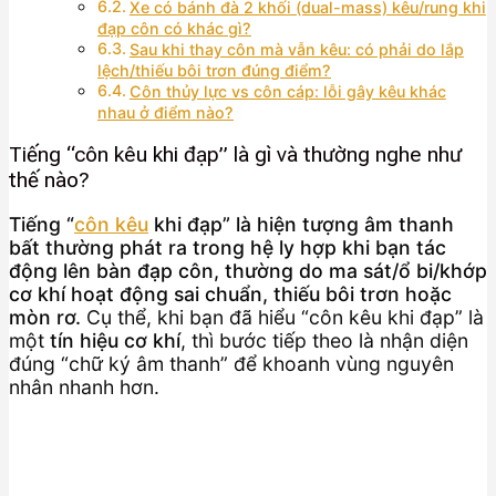
Xe có bánh đà 2 khối (dual-mass) kêu/rung khi
đạp côn có khác gì?
Sau khi thay côn mà vẫn kêu: có phải do lắp
lệch/thiếu bôi trơn đúng điểm?
Côn thủy lực vs côn cáp: lỗi gây kêu khác
nhau ở điểm nào?
Tiếng “côn kêu khi đạp” là gì và thường nghe như
thế nào?
Tiếng “
côn kêu
khi đạp” là hiện tượng âm thanh
bất thường phát ra trong hệ ly hợp khi bạn tác
động lên bàn đạp côn, thường do ma sát/ổ bi/khớp
cơ khí hoạt động sai chuẩn, thiếu bôi trơn hoặc
mòn rơ.
Cụ thể, khi bạn đã hiểu “côn kêu khi đạp” là
một
tín hiệu cơ khí
, thì bước tiếp theo là nhận diện
đúng “chữ ký âm thanh” để khoanh vùng nguyên
nhân nhanh hơn.