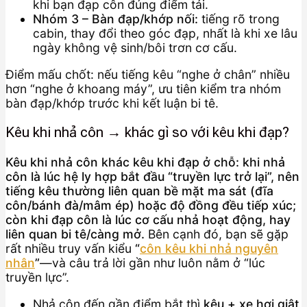
khi bạn đạp côn đúng điểm tải.
Nhóm 3 – Bàn đạp/khớp nối:
tiếng rõ trong
cabin, thay đổi theo góc đạp, nhất là khi xe lâu
ngày không vệ sinh/bôi trơn cơ cấu.
Điểm mấu chốt: nếu tiếng kêu “nghe ở chân” nhiều
hơn “nghe ở khoang máy”, ưu tiên kiểm tra nhóm
bàn đạp/khớp trước khi kết luận bi tê.
Kêu khi nhả côn → khác gì so với kêu khi đạp?
Kêu khi nhả côn khác kêu khi đạp ở chỗ: khi nhả
côn là lúc hệ ly hợp bắt đầu “truyền lực trở lại”, nên
tiếng kêu thường liên quan bề mặt ma sát (đĩa
côn/bánh đà/mâm ép) hoặc độ đồng đều tiếp xúc;
còn khi đạp côn là lúc cơ cấu nhả hoạt động, hay
liên quan bi tê/càng mở.
Bên cạnh đó, bạn sẽ gặp
rất nhiều truy vấn kiểu
“
côn kêu khi nhả nguyên
nhân
”
—và câu trả lời gần như luôn nằm ở “lúc
truyền lực”.
Nhả côn đến gần điểm bắt thì
kêu + xe hơi giật