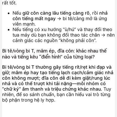
rất tốt.
Nếu
giữ côn càng lâu tiếng càng rõ
, rồi
nhả
côn tiếng mất ngay
→ bi tê/càng mở là ứng
viên mạnh.
Nếu tiếng có xu hướng “ù/hú” và thay đổi theo
tua máy dù bạn không đổi thao tác chân → nên
cảnh giác các nguồn “không phải côn”.
Bi tê/vòng bi T, mâm ép, đĩa côn: khác nhau thế
nào và tiếng kêu “điển hình” của từng loại?
Bi tê/vòng bi T thường gây tiếng rít/rẹt khi đạp và
giữ; mâm ép hay tạo tiếng lạch cạch/cảm giác nhả
côn không mượt; đĩa côn dễ đi kèm giật/rung lúc
nhả và có thể trượt khi tải nặng—mỗi nhóm có
“chữ ký” âm thanh và triệu chứng khác nhau.
Tuy
nhiên, để so sánh chuẩn, bạn cần hiểu vai trò từng
bộ phận trong hệ ly hợp.