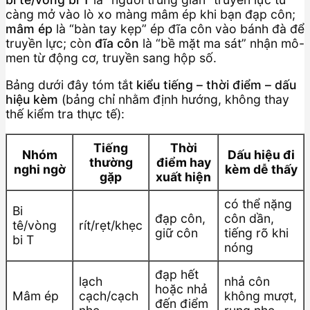
càng mở vào lò xo màng mâm ép khi bạn đạp côn;
mâm ép
là “bàn tay kẹp” ép đĩa côn vào bánh đà để
truyền lực; còn
đĩa côn
là “bề mặt ma sát” nhận mô-
men từ động cơ, truyền sang hộp số.
Bảng dưới đây tóm tắt
kiểu tiếng – thời điểm – dấu
hiệu kèm
(bảng chỉ nhằm định hướng, không thay
thế kiểm tra thực tế):
Tiếng
Thời
Nhóm
Dấu hiệu đi
thường
điểm hay
nghi ngờ
kèm dễ thấy
gặp
xuất hiện
có thể nặng
Bi
đạp côn,
côn dần,
tê/vòng
rít/rẹt/khẹc
giữ côn
tiếng rõ khi
bi T
nóng
đạp hết
lạch
nhả côn
hoặc nhả
Mâm ép
cạch/cạch
không mượt,
đến điểm