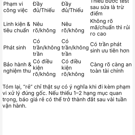
Thiếu bước test
Phạm vi
Đầy
Đầy
sau sửa là trừ
công việc
đủ/Thiếu
đủ/Thiếu
điểm
Không rõ
Linh kiện &
Nêu
Nêu
mã/chuẩn thì rủi
tiêu chuẩn
rõ/không
rõ/không
ro cao
Có
Có
Có trần phát
Phát sinh
trần/không
trần/không
sinh ưu tiên hơn
trần
trần
Có điều
Có điều
Bảo hành &
Càng rõ càng an
kiện
kiện
nghiệm thu
toàn tài chính
rõ/không
rõ/không
Tóm lại, “rẻ” chỉ thật sự có ý nghĩa khi đi kèm phạm
vi xử lý đúng gốc. Nếu thiếu 1–2 hạng mục quan
trọng, báo giá rẻ có thể trở thành đắt sau vài tuần
vận hành.