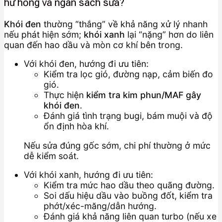
hư hỏng và ngân sách sửa?
Khói đen
thường “thắng” về khả năng xử lý nhanh
nếu phát hiện sớm;
khói xanh
lại “nặng” hơn do liên
quan đến hao dầu và mòn cơ khí bên trong.
Với khói đen, hướng đi ưu tiên:
Kiểm tra lọc gió, đường nạp, cảm biến đo
gió.
Thực hiện
kiểm tra kim phun/MAF gây
khói đen
.
Đánh giá tình trạng bugi, bám muội và độ
ổn định hòa khí.
Nếu sửa đúng gốc sớm, chi phí thường ở mức
dễ kiểm soát.
Với khói xanh, hướng đi ưu tiên:
Kiểm tra mức hao dầu theo quãng đường.
Soi dấu hiệu dầu vào buồng đốt, kiểm tra
phớt/xéc-măng/dẫn hướng.
Đánh giá khả năng liên quan turbo (nếu xe