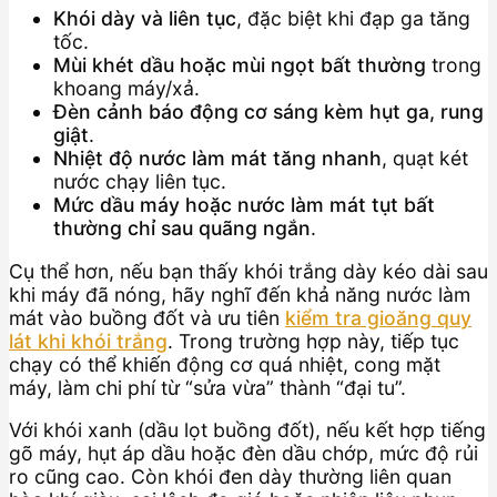
Khói dày và liên tục
, đặc biệt khi đạp ga tăng
tốc.
Mùi khét dầu hoặc mùi ngọt bất thường
trong
khoang máy/xả.
Đèn cảnh báo động cơ sáng kèm hụt ga, rung
giật
.
Nhiệt độ nước làm mát tăng nhanh
, quạt két
nước chạy liên tục.
Mức dầu máy hoặc nước làm mát tụt bất
thường chỉ sau quãng ngắn
.
Cụ thể hơn, nếu bạn thấy khói trắng dày kéo dài sau
khi máy đã nóng, hãy nghĩ đến khả năng nước làm
mát vào buồng đốt và ưu tiên
kiểm tra gioăng quy
lát khi khói trắng
. Trong trường hợp này, tiếp tục
chạy có thể khiến động cơ quá nhiệt, cong mặt
máy, làm chi phí từ “sửa vừa” thành “đại tu”.
Với khói xanh (dầu lọt buồng đốt), nếu kết hợp tiếng
gõ máy, hụt áp dầu hoặc đèn dầu chớp, mức độ rủi
ro cũng cao. Còn khói đen dày thường liên quan