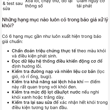
Xóa lỗi, chạy thử, đo lại
Giảm nguy cơ
& test sau
thông số
tái phát
sửa
Những hạng mục nào luôn có trong báo giá xử lý
khói?
Có 6 hạng mục gần như luôn xuất hiện trong báo
giá chuẩn:
Chẩn đoán triệu chứng thực tế
theo màu khói
và điều kiện phát sinh.
Đọc dữ liệu hệ thống điều khiển động cơ
để
định hướng lỗi.
Kiểm tra đường nạp và nhiên liệu cơ bản
(lọc
gió, rò rỉ ống, bugi).
Kiểm tra khả năng sai lệch hòa khí
— điểm
này rất quan trọng với khói đen.
Kiểm tra mức độ lọt dầu/lọt nước
nếu nghi
khói xanh hoặc trắng dày.
Kiểm tra lại sau sửa
để xác nhận hết khói trong
điều kiện tương tự ban đầu.