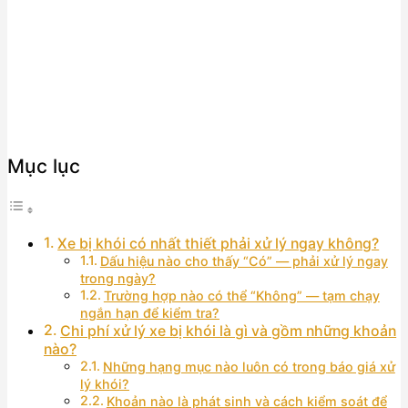
Mục lục
Xe bị khói có nhất thiết phải xử lý ngay không?
Dấu hiệu nào cho thấy “Có” — phải xử lý ngay
trong ngày?
Trường hợp nào có thể “Không” — tạm chạy
ngắn hạn để kiểm tra?
Chi phí xử lý xe bị khói là gì và gồm những khoản
nào?
Những hạng mục nào luôn có trong báo giá xử
lý khói?
Khoản nào là phát sinh và cách kiểm soát để