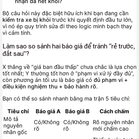
nhận đã hết khói?
Bộ câu hỏi này đặc biệt hữu ích khi bạn đang cần
kiểm tra xe bị khói
trước khi quyết định đầu tư lớn,
vì nó ép quy trình sửa đi theo logic minh bạch thay
vì cảm tính.
Làm sao so sánh hai báo giá để tránh “rẻ trước,
đắt sau”?
X thắng về “giá ban đầu thấp” chưa chắc là lựa chọn
tốt nhất; Y thường tốt hơn ở “phạm vi xử lý đầy đủ”,
còn phương án tối ưu là báo giá có
đủ phạm vi +
điều kiện nghiệm thu + bảo hành rõ
.
Bạn có thể so sánh nhanh bằng ma trận 5 tiêu chí:
Tiêu chí
Báo giá A
Báo giá B
Cách chấm
Mô tả
Có/Không
Có/Không
Rõ nguyên nhân
nguyên
rõ
rõ
mới chấm cao
nhân gốc