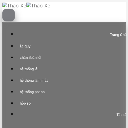
Skip
to
content
Trang Chủ
ắc quy
chẩn đoán lỗi
hệ thống lái
hệ thống làm mát
hệ thống phanh
hộp số
Tất cả