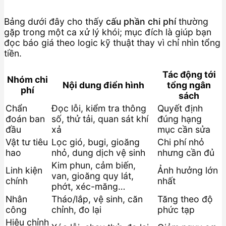
Bảng dưới đây cho thấy
cấu phần chi phí
thường
gặp trong một ca xử lý khói; mục đích là giúp bạn
đọc báo giá theo logic kỹ thuật thay vì chỉ nhìn tổng
tiền.
Tác động tới
Nhóm chi
Nội dung điển hình
tổng ngân
phí
sách
Chẩn
Đọc lỗi, kiểm tra thông
Quyết định
đoán ban
số, thử tải, quan sát khí
đúng hạng
đầu
xả
mục cần sửa
Vật tư tiêu
Lọc gió, bugi, gioăng
Chi phí nhỏ
hao
nhỏ, dung dịch vệ sinh
nhưng cần đủ
Kim phun, cảm biến,
Linh kiện
Ảnh hưởng lớn
van, gioăng quy lát,
chính
nhất
phớt, xéc-măng…
Nhân
Tháo/lắp, vệ sinh, căn
Tăng theo độ
công
chỉnh, đo lại
phức tạp
Hiệu chỉnh