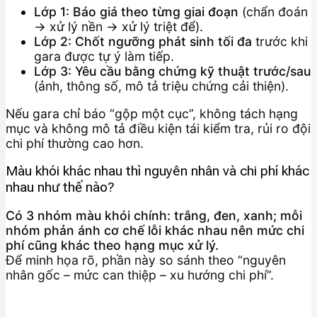
Lớp 1: Báo giá theo từng giai đoạn
(chẩn đoán
→ xử lý nền → xử lý triệt để).
Lớp 2: Chốt ngưỡng phát sinh tối đa
trước khi
gara được tự ý làm tiếp.
Lớp 3: Yêu cầu bằng chứng kỹ thuật trước/sau
(ảnh, thông số, mô tả triệu chứng cải thiện).
Nếu gara chỉ báo “gộp một cục”, không tách hạng
mục và không mô tả điều kiện tái kiểm tra, rủi ro đội
chi phí thường cao hơn.
Màu khói khác nhau thì nguyên nhân và chi phí khác
nhau như thế nào?
Có 3 nhóm màu khói chính: trắng, đen, xanh; mỗi
nhóm phản ánh cơ chế lỗi khác nhau nên mức chi
phí cũng khác theo hạng mục xử lý.
Để minh họa rõ, phần này so sánh theo “nguyên
nhân gốc – mức can thiệp – xu hướng chi phí”.