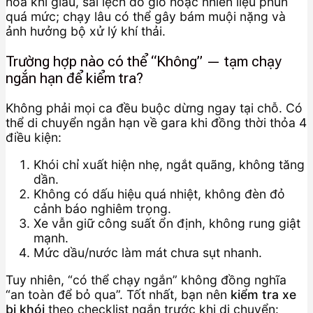
hòa khí giàu, sai lệch đo gió hoặc nhiên liệu phun
quá mức; chạy lâu có thể gây bám muội nặng và
ảnh hưởng bộ xử lý khí thải.
Trường hợp nào có thể “Không” — tạm chạy
ngắn hạn để kiểm tra?
Không phải mọi ca đều buộc dừng ngay tại chỗ. Có
thể di chuyển ngắn hạn về gara khi đồng thời thỏa 4
điều kiện:
Khói chỉ xuất hiện nhẹ, ngắt quãng, không tăng
dần.
Không có dấu hiệu quá nhiệt, không đèn đỏ
cảnh báo nghiêm trọng.
Xe vẫn giữ công suất ổn định, không rung giật
mạnh.
Mức dầu/nước làm mát chưa sụt nhanh.
Tuy nhiên, “có thể chạy ngắn” không đồng nghĩa
“an toàn để bỏ qua”. Tốt nhất, bạn nên
kiểm tra xe
bị khói
theo checklist ngắn trước khi di chuyển: