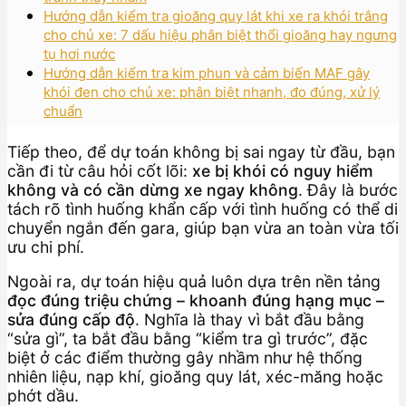
Hướng dẫn kiểm tra gioăng quy lát khi xe ra khói trắng
cho chủ xe: 7 dấu hiệu phân biệt thổi gioăng hay ngưng
tụ hơi nước
Hướng dẫn kiểm tra kim phun và cảm biến MAF gây
khói đen cho chủ xe: phân biệt nhanh, đo đúng, xử lý
chuẩn
Tiếp theo, để dự toán không bị sai ngay từ đầu, bạn
cần đi từ câu hỏi cốt lõi:
xe bị khói có nguy hiểm
không và có cần dừng xe ngay không
. Đây là bước
tách rõ tình huống khẩn cấp với tình huống có thể di
chuyển ngắn đến gara, giúp bạn vừa an toàn vừa tối
ưu chi phí.
Ngoài ra, dự toán hiệu quả luôn dựa trên nền tảng
đọc đúng triệu chứng – khoanh đúng hạng mục –
sửa đúng cấp độ
. Nghĩa là thay vì bắt đầu bằng
“sửa gì”, ta bắt đầu bằng “kiểm tra gì trước”, đặc
biệt ở các điểm thường gây nhầm như hệ thống
nhiên liệu, nạp khí, gioăng quy lát, xéc-măng hoặc
phớt dầu.