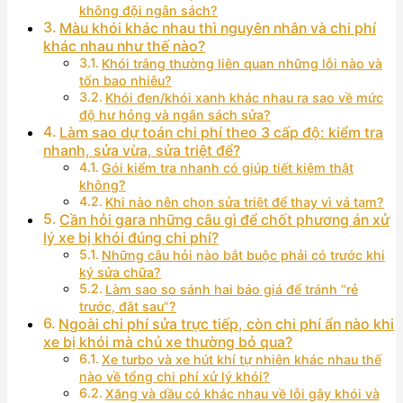
không đội ngân sách?
Màu khói khác nhau thì nguyên nhân và chi phí
khác nhau như thế nào?
Khói trắng thường liên quan những lỗi nào và
tốn bao nhiêu?
Khói đen/khói xanh khác nhau ra sao về mức
độ hư hỏng và ngân sách sửa?
Làm sao dự toán chi phí theo 3 cấp độ: kiểm tra
nhanh, sửa vừa, sửa triệt để?
Gói kiểm tra nhanh có giúp tiết kiệm thật
không?
Khi nào nên chọn sửa triệt để thay vì vá tạm?
Cần hỏi gara những câu gì để chốt phương án xử
lý xe bị khói đúng chi phí?
Những câu hỏi nào bắt buộc phải có trước khi
ký sửa chữa?
Làm sao so sánh hai báo giá để tránh “rẻ
trước, đắt sau”?
Ngoài chi phí sửa trực tiếp, còn chi phí ẩn nào khi
xe bị khói mà chủ xe thường bỏ qua?
Xe turbo và xe hút khí tự nhiên khác nhau thế
nào về tổng chi phí xử lý khói?
Xăng và dầu có khác nhau về lỗi gây khói và