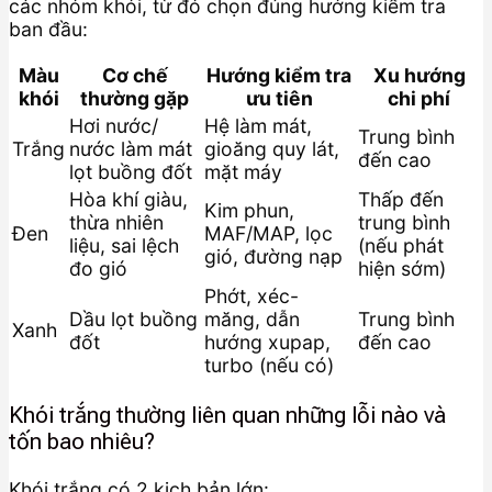
các nhóm khói, từ đó chọn đúng hướng kiểm tra
ban đầu:
Màu
Cơ chế
Hướng kiểm tra
Xu hướng
khói
thường gặp
ưu tiên
chi phí
Hơi nước/
Hệ làm mát,
Trung bình
Trắng
nước làm mát
gioăng quy lát,
đến cao
lọt buồng đốt
mặt máy
Hòa khí giàu,
Thấp đến
Kim phun,
thừa nhiên
trung bình
Đen
MAF/MAP, lọc
liệu, sai lệch
(nếu phát
gió, đường nạp
đo gió
hiện sớm)
Phớt, xéc-
Dầu lọt buồng
măng, dẫn
Trung bình
Xanh
đốt
hướng xupap,
đến cao
turbo (nếu có)
Khói trắng thường liên quan những lỗi nào và
tốn bao nhiêu?
Khói trắng có 2 kịch bản lớn: