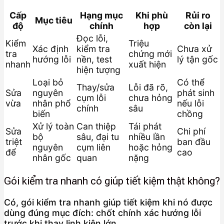
Cấp
Hạng mục
Khi phù
Rủi ro
Mục tiêu
độ
chính
hợp
còn lại
Đọc lỗi,
Kiểm
Triệu
Xác định
kiểm tra
Chưa xử
tra
chứng mới
hướng lỗi
nền, test
lý tận gốc
nhanh
xuất hiện
hiện tượng
Loại bỏ
Có thể
Thay/sửa
Lỗi đã rõ,
Sửa
nguyên
phát sinh
cụm lỗi
chưa hỏng
vừa
nhân phổ
nếu lỗi
chính
sâu
biến
chồng
Xử lý toàn
Can thiệp
Tái phát
Sửa
Chi phí
bộ
sâu, đại tu
nhiều lần
triệt
ban đầu
nguyên
cụm liên
hoặc hỏng
để
cao
nhân gốc
quan
nặng
Gói kiểm tra nhanh có giúp tiết kiệm thật không?
Có, gói kiểm tra nhanh giúp tiết kiệm khi nó được
dùng đúng mục đích: chốt chính xác hướng lỗi
trước khi thay linh kiện lớn.