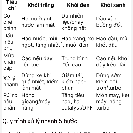
Tiêu
Khói trắng
Khói đen
Khói xanh
chí
Cơ
Dư nhiên
Hơi nước/lọt
Dầu vào
chế
liệu/cháy
nước làm mát
buồng đốt
chính
không hết
Dấu
Hao nước, mùi
Hao xăng, xe
Hao dầu, mùi
hiệu
ngọt, tăng nhiệt
ì, muội đen
khét dầu
phụ
Mức
Cao nếu dày
Trung bình
Cao nếu khói
khẩn
liên tục
đến cao
dày kéo dài
cấp
Dừng xe khi
Giảm tải,
Dừng sớm,
Xử lý
quá nhiệt, kiểm
kiểm nạp-
kiểm bôi
nhanh
làm mát
phun
trơn/turbo
Rủi ro
Hỏng
Tăng tiêu
Mòn máy, kẹt
nếu
gioăng/máy
hao, hại
máy, hỏng
chậm
nặng
catalyst/DPF
turbo
Quy trình xử lý nhanh 5 bước