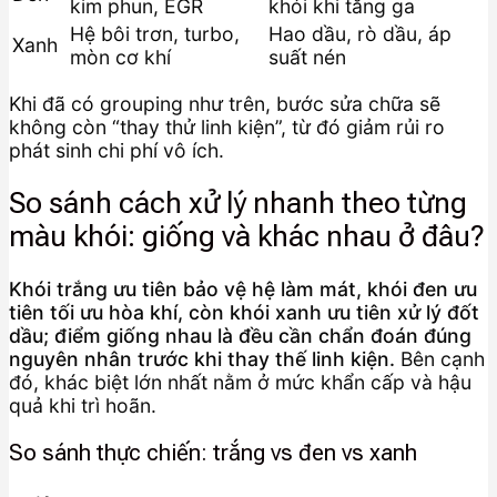
kim phun, EGR
khói khi tăng ga
Hệ bôi trơn, turbo,
Hao dầu, rò dầu, áp
Xanh
mòn cơ khí
suất nén
Khi đã có grouping như trên, bước sửa chữa sẽ
không còn “thay thử linh kiện”, từ đó giảm rủi ro
phát sinh chi phí vô ích.
So sánh cách xử lý nhanh theo từng
màu khói: giống và khác nhau ở đâu?
Khói trắng ưu tiên bảo vệ hệ làm mát, khói đen ưu
tiên tối ưu hòa khí, còn khói xanh ưu tiên xử lý đốt
dầu; điểm giống nhau là đều cần chẩn đoán đúng
nguyên nhân trước khi thay thế linh kiện.
Bên cạnh
đó, khác biệt lớn nhất nằm ở mức khẩn cấp và hậu
quả khi trì hoãn.
So sánh thực chiến: trắng vs đen vs xanh