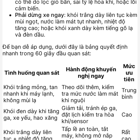
có thể do lọc gió bẩn, sai tỷ lệ hòa khí, hoặc lỗi
cảm biến.
Phải dừng xe ngay
: khói trắng dày liên tục kèm
mùi ngọt, nước làm mát tụt nhanh, nhiệt độ
tăng cao; hoặc khói xanh dày kèm tiếng gõ lạ
và đèn dầu.
Để bạn dễ áp dụng, dưới đây là bảng quyết định
nhanh trong 60 giây đầu quan sát:
Mức
Hành động khuyến
Tình huống quan sát
ưu
nghị ngay
tiên
Khói trắng mỏng, tan
Theo dõi thêm, kiểm
Trung
nhanh khi máy lạnh,
tra mức nước làm mát
bình
không mùi lạ
khi nguội
Giảm tải, tránh ép ga,
Khói đen dày khi tăng
đặt lịch kiểm tra hòa
Cao
ga, xe yếu, hao xăng
khí/sensor
Tấp lề an toàn, tắt
Khói trắng dày liên
Rất
máy, không mở nắp
tục + nhiệt độ tăng
cao