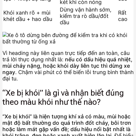
két khi còn nóng
Dừng vận hành sớm,
Khói xanh rõ + mùi
Rất
kiểm tra rò dầu/đốt
khét dầu + hao dầu
cao
dầu
Vì heading này liên quan trực tiếp đến an toàn, câu
trả lời thực dụng nhất là:
nếu có dấu hiệu quá nhiệt,
mùi cháy nặng, hoặc khói dày liên tục thì dừng xe
ngay
. Chậm vài phút có thể biến lỗi trung bình thành
đại tu.
“Xe bị khói” là gì và nhận biết đúng
theo màu khói như thế nào?
“Xe bị khói” là hiện tượng khí xả có màu, mùi hoặc
mật độ bất thường do quá trình đốt cháy, bôi trơn
hoặc làm mát gặp vấn đề; dấu hiệu nổi bật nhất là
khói trắng, đen hoặc xanh xuất hiện lặp lại.
Để hiểu