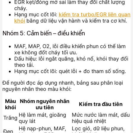
EGR kẹt/đóng mở sai làm thay đổi chất lượng
cháy.
Hạng mục cốt lõi:
kiểm tra turbo/EGR liên quan
khói
bằng dữ liệu vận hành và kiểm tra cơ khí.
Nhóm 5: Cảm biến – điều khiển
MAF, MAP, O2, lỗi điều khiển phun có thể làm
xe không đốt cháy tối ưu.
Dấu hiệu: lỗi ngắt quãng, khó nổ, khói thay đổi
theo tải.
Hạng mục cốt lõi: quét lỗi + đo tham số sống.
Để người đọc áp dụng nhanh, bảng sau phân loại
nguyên nhân theo màu khói:
Màu
Nhóm nguyên nhân
Kiểm tra đầu tiên
khói
ưu tiên
Hệ làm mát, gioăng
Mức nước làm mát, dấu
Trắng
quy lát
hiệu quá nhiệt
Hệ nạp-phun, MAF,
Lọc gió, dữ liệu phun,
Đen