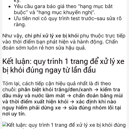
kỳ.
Yêu cầu gara báo giá theo “hạng mục bắt
buộc” và “hạng mục khuyến nghị”.
Ưu tiên nơi có quy trình test trước–sau sửa rõ
ràng.
Như vậy,
chi phí xử lý xe bị khói
phụ thuộc trực tiếp
vào thời điểm bạn phát hiện và hành động. Chẩn
đoán sớm luôn rẻ hơn sửa hậu quả.
Kết luận: quy trình 1 trang để xử lý xe
bị khói đúng ngay từ lần đầu
Tóm lại, cách tiếp cận hiệu quả nhất là đi theo
chuỗi:
phân biệt khói trắng/đen/xanh → kiểm tra
dầu máy và nước làm mát → chẩn đoán bằng mùi
và thời điểm xuất hiện khói → xác định khi nào
nguy hiểm phải dừng xe → sửa đúng nhóm lỗi tại
nơi uy tín
.