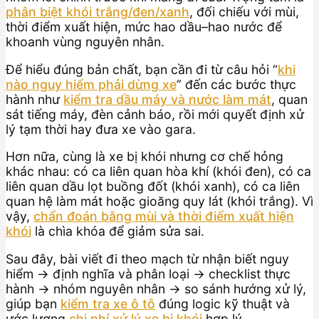
phân biệt khói trắng/đen/xanh
, đối chiếu với mùi,
thời điểm xuất hiện, mức hao dầu–hao nước để
khoanh vùng nguyên nhân.
Để hiểu đúng bản chất, bạn cần đi từ câu hỏi “
khi
nào nguy hiểm phải dừng xe
” đến các bước thực
hành như
kiểm tra dầu máy và nước làm mát
, quan
sát tiếng máy, đèn cảnh báo, rồi mới quyết định xử
lý tạm thời hay đưa xe vào gara.
Hơn nữa, cùng là xe bị khói nhưng cơ chế hỏng
khác nhau: có ca liên quan hòa khí (khói đen), có ca
liên quan dầu lọt buồng đốt (khói xanh), có ca liên
quan hệ làm mát hoặc gioăng quy lát (khói trắng). Vì
vậy,
chẩn đoán bằng mùi và thời điểm xuất hiện
khói
là chìa khóa để giảm sửa sai.
Sau đây, bài viết đi theo mạch từ nhận biết nguy
hiểm → định nghĩa và phân loại → checklist thực
hành → nhóm nguyên nhân → so sánh hướng xử lý,
giúp bạn
kiểm tra xe ô tô
đúng logic kỹ thuật và
ước lượng
chi phí xử lý xe bị khói
hợp lý.