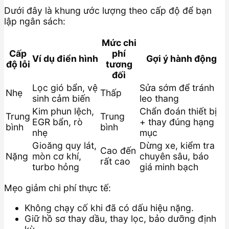
Dưới đây là khung ước lượng theo cấp độ để bạn
lập ngân sách:
Mức chi
Cấp
phí
Ví dụ điển hình
Gợi ý hành động
độ lỗi
tương
đối
Lọc gió bẩn, vệ
Sửa sớm để tránh
Nhẹ
Thấp
sinh cảm biến
leo thang
Kim phun lệch,
Chẩn đoán thiết bị
Trung
Trung
EGR bẩn, rò
+ thay đúng hạng
bình
bình
nhẹ
mục
Gioăng quy lát,
Dừng xe, kiểm tra
Cao đến
Nặng
mòn cơ khí,
chuyên sâu, báo
rất cao
turbo hỏng
giá minh bạch
Mẹo giảm chi phí thực tế:
Không chạy cố khi đã có dấu hiệu nặng.
Giữ hồ sơ thay dầu, thay lọc, bảo dưỡng định