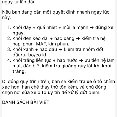
Nếu bạn đang cần một quyết định nhanh ngay lúc
này:
Khói dày + quá nhiệt + mùi lạ mạnh →
dừng xe
ngay
.
Khói đen kéo dài + hao xăng → kiểm tra hệ
nạp-phun, MAF, kim phun.
Khói xanh + hao dầu → kiểm tra nhóm đốt
dầu/turbo/cơ khí.
Khói trắng liên tục + hao nước → ưu tiên hệ làm
mát, đặc biệt
kiểm tra gioăng quy lát khi khói
trắng
.
Đi đúng quy trình trên, bạn sẽ
kiểm tra xe ô tô
chính
xác hơn, hạn chế thay thử tốn kém, và chủ động
chọn nơi
sửa xe ô tô uy tín
để xử lý dứt điểm.
DANH SÁCH BÀI VIẾT