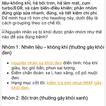
liệu–không khí, hệ bôi trơn, hệ làm mát, cụm
turbo/EGR, và cảm biến–điều khiển; phân nhóm
đúng giúp sửa nhanh, đúng, và tiết kiệm chi phí.
Để minh họa rõ hơn cho heading này, dưới đây là
cách grouping theo cơ chế lỗi.
Nhóm 1: Nhiên liệu – không khí (thường gây khói
đen)
nguyên nhân xe khói đen
điển hình: hòa khí
giàu, lọc gió bẩn, phun sai lượng.
Điểm chẩn đoán: xe ì, hao xăng, cổ pô muội
đen.
Hạng mục cốt lõi:
kiểm tra kim phun/MAF gây
khói đen
.
Nhóm 2: Bôi trơn (thường gây khói xanh)