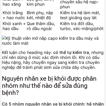
chuyên sâu hệ nạp-
hao xăng
kim phun
phun
Khói trắng
Bình phụ, nắp
Kiểm tra hệ làm mát,
+ hao nước
két, nhiệt độ
test gioăng quy lát
Khói xanh +
Que thăm dầu,
Kiểm tra đốt dầu,
hao dầu
rò dầu ngoài
turbo, xéc-măng/phớt
Kết luận cho heading này:
có thể tự kiểm tra
, nhưng
chỉ nên dừng ở mức xác định nhóm lỗi. Khi có dấu
hiệu nặng, hãy chuyển ngay sang kiểm tra chuyên
nghiệp để tránh phát sinh sửa chữa dây chuyền.
Nguyên nhân xe bị khói được phân
nhóm như thế nào để sửa đúng
bệnh?
Có 5 nhóm nguyên nhân xe bị khói chính: hệ nhiên