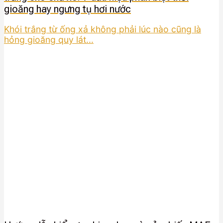
gioăng hay ngưng tụ hơi nước
Khói trắng từ ống xả không phải lúc nào cũng là
hỏng gioăng quy lát...