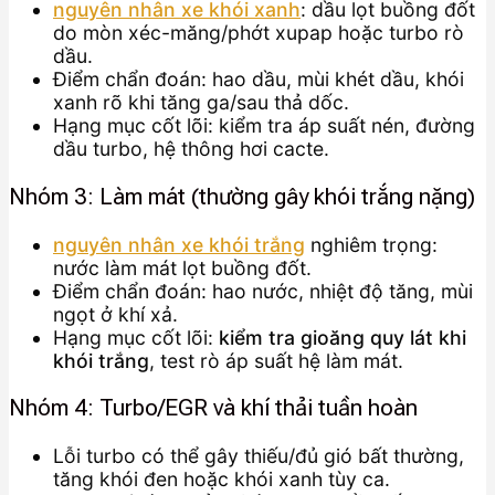
nguyên nhân xe khói xanh
: dầu lọt buồng đốt
do mòn xéc-măng/phớt xupap hoặc turbo rò
dầu.
Điểm chẩn đoán: hao dầu, mùi khét dầu, khói
xanh rõ khi tăng ga/sau thả dốc.
Hạng mục cốt lõi: kiểm tra áp suất nén, đường
dầu turbo, hệ thông hơi cacte.
Nhóm 3: Làm mát (thường gây khói trắng nặng)
nguyên nhân xe khói trắng
nghiêm trọng:
nước làm mát lọt buồng đốt.
Điểm chẩn đoán: hao nước, nhiệt độ tăng, mùi
ngọt ở khí xả.
Hạng mục cốt lõi:
kiểm tra gioăng quy lát khi
khói trắng
, test rò áp suất hệ làm mát.
Nhóm 4: Turbo/EGR và khí thải tuần hoàn
Lỗi turbo có thể gây thiếu/đủ gió bất thường,
tăng khói đen hoặc khói xanh tùy ca.