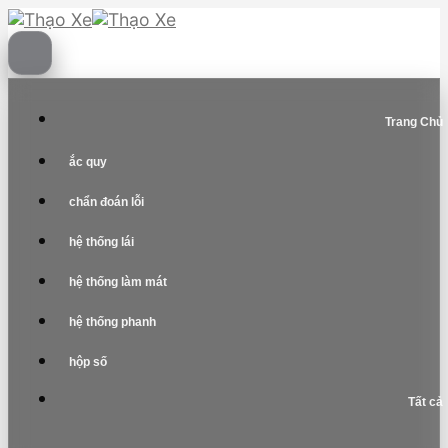
Skip
to
content
Trang Chủ
ắc quy
chẩn đoán lỗi
hệ thống lái
hệ thống làm mát
hệ thống phanh
hộp số
Tất cả